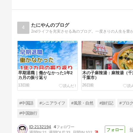
たにやんのブログ
4
早期退職｜働かなかった1年2
木の子麻辣湯：麻辣湯（千
カ月の振り返り
千葉市）
13日前
26日前
#中国語
#シニアライフ
#風景・自然
#旅行記
#ブロ
#中国旅行
2132194
4
海底撈火鍋 海浜幕張店：麻辣
週間IN:
21
週間OUT:
33
月間IN:
102