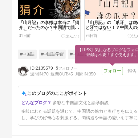
『山月記』の李徴は本当に「狷
『山月記』の「爪牙」は虎
介」だったのか？中国語で読む
と牙ではない！？中国人の
と見えてきた本来の意味！？
の異説が衝撃すぎた
31日前
76日前
【TIPS】気になるブログをフォロ
#中国語
#中国語学習
#中国語文法
#中国語勉強法
#
登録は不要！すぐ使えます
2135579
5
報告
週間IN:
70
週間OUT:
45
月間IN:
350
中国のネットスラング・空军
kōngjūn――この中国語、知っ
てる？
このブログのここがポイント
5ヶ月前
多彩な中国語文化と語学解説
多岐にわたる話題を通じて、中国語の魅力と奥行きを伝える
し、学びの好奇心を刺激する。句構造や単語の違いを丁寧に