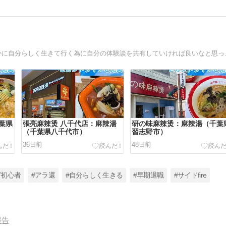
2ndライフを充実させる為
葉県
張亮麻辣烫 八千代店：麻辣湯
研の味麻辣烫：麻辣湯（千葉
（千葉県八千代市）
習志野市）
36日前
48日前
グ初心者
#アラ還
#自分らしく生きる
#早期退職
#サイドfire
報告