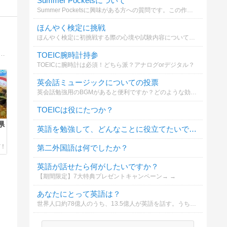
Summer Pocketsについて
Summer Pocketsに興味がある方への質問です。この作品をプレイしてみたいですか？
ほんやく検定に挑戦
ほんやく検定に初挑戦する際の心境や試験内容について投票してください
のブログ。一度きりの人生を豊かに自分らしく生きて行く為に自分の体験談を共有していければ良いなと思っております。
TOEIC腕時計持参
TOEICに腕時計は必須！どちら派？アナログorデジタル？
英会話ミュージックについての投票
英会話勉強用のBGMがあると便利ですか？どのような効果が期待できますか？
TOEICは役にたつか？
県
英語を勉強して、どんなことに役立てたいですか？
第二外国語は何でしたか？
英語が話せたら何がしたいですか？
【期間限定】7大特典プレゼントキャンペーン→ →
あなたにとって英語は？
世界人口約78億人のうち、13.5億人が英語を話す。うち約3億6000万人が第一言語。世界最大の英語能力指数112か国中、日本78位は本当なのか？