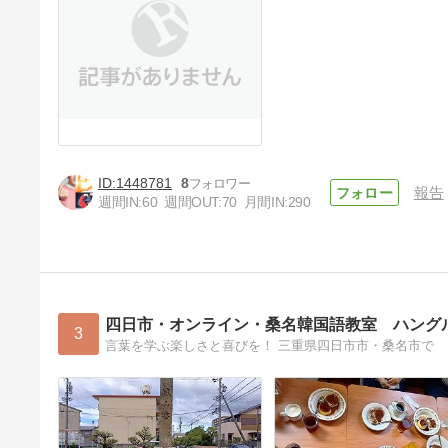
1448781
8
報告
週間IN:
60
週間OUT:
70
月間IN:
290
四日市・オンライン・桑名韓国語教室 ハング
3