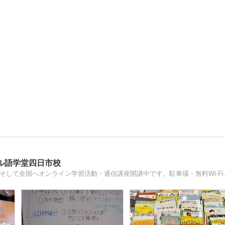
ル語学堂四日市校
言葉を学ぶ楽しさと喜びを！