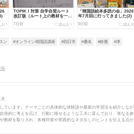
26
TOPIKⅠ対策 自学自習ルート
「韓国語絵本多読の会」2026
)
改訂版（ルート上の教材を一部
年7月回に行ってきました(2)
入れ替えてオプションを追加し
7日前
9日前
ました）
スン
#オンライン韓国語講座
#四日市
#桑名
#鈴鹿
#津
報告
工夫
しています。テーマごとの具体的な体験談や最新の学習法を紹介しなが
自発的に考えを広げ、行動に移せるような工夫に富んでおり、単なる参
や教材を取り入れ、各種対策や実践的なネタ出しのヒントを伝える点が