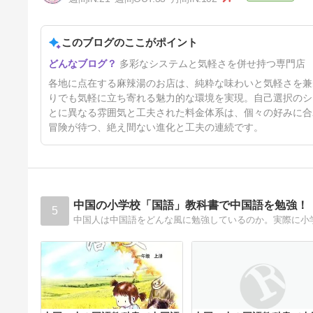
湯（千葉県千葉市）
65日前
このブログのここがポイント
多彩なシステムと気軽さを併せ持つ専門店
各地に点在する麻辣湯のお店は、純粋な味わいと気軽さを兼
りでも気軽に立ち寄れる魅力的な環境を実現。自己選択のシ
とに異なる雰囲気と工夫された料金体系は、個々の好みに合
冒険が待つ、絶え間ない進化と工夫の連続です。
中国の小学校「国語」教科書で中国語を勉強！
5