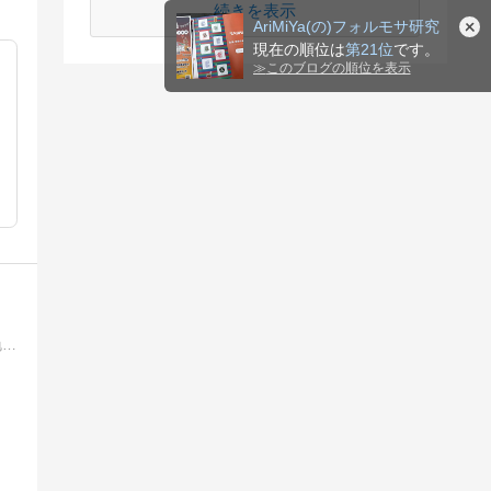
続きを表示
AriMiYa(の)フォルモサ研究
現在の順位は
第21位
です。
≫
このブログの順位を表示
中国人は中国語をどんな風に勉強しているのか。実際に小学校で使われている「語文（国語）」の教科書を覗いてみました。中国語の勉強にも役立ちます。本ブログは「中国語…