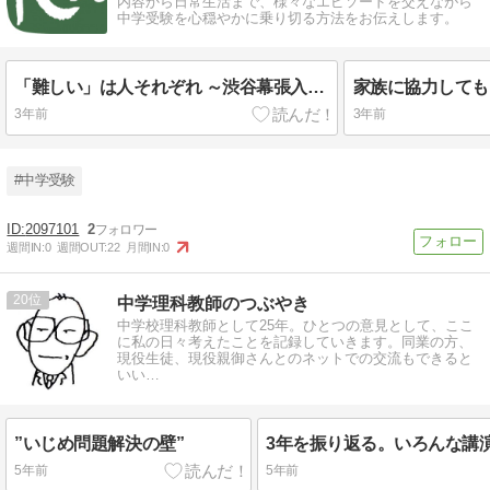
内容から日常生活まで、様々なエピソードを交えながら
中学受験を心穏やかに乗り切る方法をお伝えします。
「難しい」は人それぞれ ～渋谷幕張入試問題～
家族に協力しても
3年前
3年前
#中学受験
2097101
2
週間IN:
0
週間OUT:
22
月間IN:
0
20
中学理科教師のつぶやき
中学校理科教師として25年。ひとつの意見として、ここ
に私の日々考えたことを記録していきます。同業の方、
現役生徒、現役親御さんとのネットでの交流もできると
いい…
”いじめ問題解決の壁”
5年前
5年前