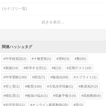
(カテゴリ一覧)
続きを表示…
関連ハッシュタグ
中学校英語(2)
十種雲形(1)
理科(3)
塾(55)
面接(14)
科学する空(1)
虹(3)
定期テスト(10)
中学受験(130)
部活(7)
勉強法(69)
スプライト(1)
空と雲(1)
教育(140)
大気光学現象(1)
教員免許(2)
積乱雲(1)
勉強の悩み(1)
気象予報士(4)
高校教師(4)
自宅学習(11)
オンライン家庭教師(25)
雷(2)