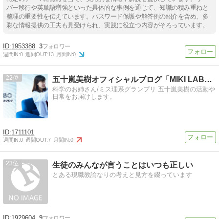
バー移行や英単語増強といった具体的な事例を通じて、知識の積み重ねと
整理の重要性を伝えています。パスワード保護や解答例の紹介を含め、多
彩な情報提供の工夫も見受けられ、実践に役立つ内容がそろっています。
1953388
3
週間IN:
0
週間OUT:
13
月間IN:
0
22
五十嵐美樹オフィシャルブログ「MIKI LABO」Powe…
科学のお姉さん/ミス理系グランプリ 五十嵐美樹の活動や
日常をお届けします。
1711101
週間IN:
0
週間OUT:
7
月間IN:
0
23
生徒のみんなが言うことはいつも正しい
とある現職教諭なりの考えと見方を綴っています
1929604
9