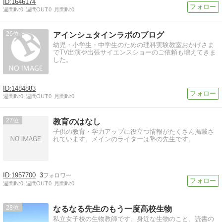
1646174
週間IN:
0
週間OUT:
0
月間IN:
0
26
アインシュタインラボのブログ
幼児・小学生・中学生のための理科実験教室おかげさま
でTV出演や出張サイエンスショーのご依頼も増えてきま
した。
1484883
週間IN:
0
週間OUT:
0
月間IN:
0
27
教育のはなし
子供の教育・学力アップに役立つ情報がたくさん掲載さ
れています。メインのライターは塾の先生です。
1957700
3
週間IN:
0
週間OUT:
0
月間IN:
0
28
なるなる先生のもう一度高校生物
私立女子校の生物教師です。身近な生物のこと、読書の