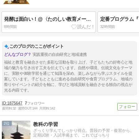
発酵は面白い！@〈たのしい教育メールマガジン〉最新刊の反響から新プランの基礎研究〈見えない生き物たちの世界〉
8時間前
32時間前
このブログのここがポイント
実践重視の自由研究と地域連携
福祉と教育を融合させた多彩な活動を取り上げ、子どもたちの好奇心と地
域の魅力を引き出す工夫を伝えています。自然や環境、伝統文化をテーマ
に、実験や体験学習を通じて知識を深め、楽しみながら学ぶスタイルを提
案しています。子どもとともに進める自由研究や食育プログラム、地域の
祭りやイベントの紹介を軸に、学びと地域貢献を融合させる独自の視点が
光る内容です。
1875647
7
週間IN:
32
週間OUT:
144
月間IN:
142
2
教科の学習
ざっくり学んでしっかり得点。普段の予習・復習から、
定期試験・入試準備まで。これでばっちり