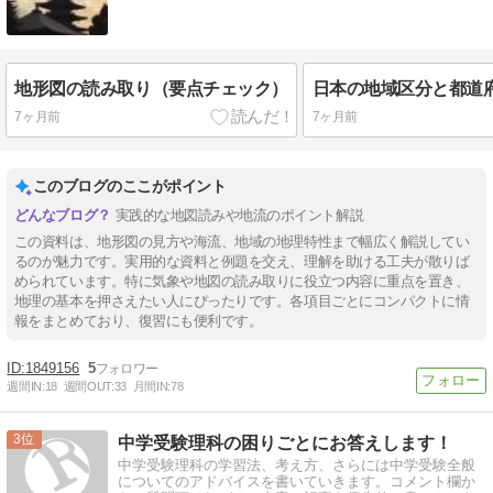
地形図の読み取り（要点チェック）
7ヶ月前
7ヶ月前
このブログのここがポイント
実践的な地図読みや地流のポイント解説
この資料は、地形図の見方や海流、地域の地理特性まで幅広く解説してい
るのが魅力です。実用的な資料と例題を交え、理解を助ける工夫が散りば
められています。特に気象や地図の読み取りに役立つ内容に重点を置き、
地理の基本を押さえたい人にぴったりです。各項目ごとにコンパクトに情
報をまとめており、復習にも便利です。
1849156
5
週間IN:
18
週間OUT:
33
月間IN:
78
3
中学受験理科の困りごとにお答えします！
中学受験理科の学習法、考え方、さらには中学受験全般
についてのアドバイスを書いていきます。コメント欄か