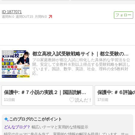
1877071
週間IN:
0
週間OUT:
15
月間IN:
0
21
都立高校入試受験戦略サイト｜都立受験のストラテジー
プロ家庭教師が都立入試に特化した具体的な学習法を公
開。安定して全教科８割以上得点する受験戦略を解説し
ています。国語、数学、英語、社会、理科の全5教科対
応。
保護中: ＃７小説の実践２｜国語読解力養成講座
11日前
17日前
このブログのここがポイント
幅広いテーマと実用的な情報提示
特定のテーマに焦点を当て、実用的な情報や解説を提供しています。サー