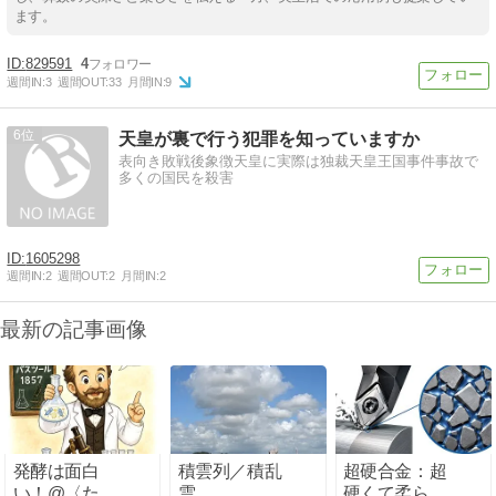
ます。
829591
4
週間IN:
3
週間OUT:
33
月間IN:
9
6
天皇が裏で行う犯罪を知っていますか
表向き敗戦後象徴天皇に実際は独裁天皇王国事件事故で
多くの国民を殺害
1605298
週間IN:
2
週間OUT:
2
月間IN:
2
最新の記事画像
発酵は面白
積雲列／積乱
超硬合金：超
い！@〈たの
雲
硬くて柔らか