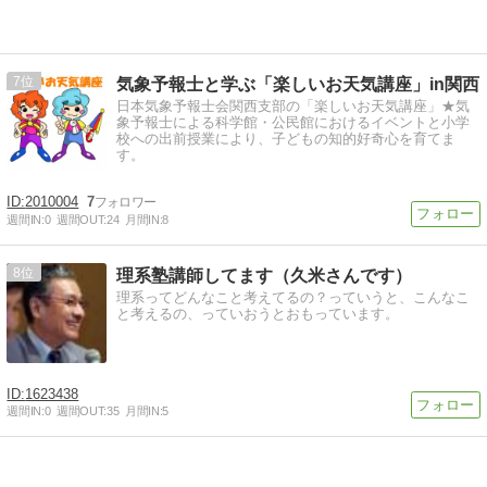
7
気象予報士と学ぶ「楽しいお天気講座」in関西
日本気象予報士会関西支部の「楽しいお天気講座」★気
象予報士による科学館・公民館におけるイベントと小学
校への出前授業により、子どもの知的好奇心を育てま
す。
2010004
7
週間IN:
0
週間OUT:
24
月間IN:
8
8
理系塾講師してます（久米さんです）
理系ってどんなこと考えてるの？っていうと、こんなこ
と考えるの、っていおうとおもっています。
1623438
週間IN:
0
週間OUT:
35
月間IN:
5