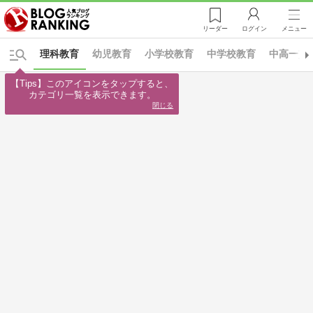
リーダー
ログイン
メニュー
理科教育
幼児教育
小学校教育
中学校教育
中高一貫
【Tips】このアイコンをタップすると、

カテゴリ一覧を表示できます。
閉じる