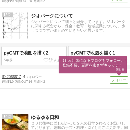
週間IN:
0
週間OUT:
20
月間IN:
2
13
ジオパークについて
ジオパークについて細々と紹介しています。ジオパーク
に関する概念から、保全・教育・地域振興について、少
しづつですがまとめていきたいと思います。
pyGMTで地図を描く2
pyGMTで地図を描く1
5年前
5年前
【Tips】気になるブログをフォロー。

登録不要。更新を逃さずキャッチ！
閉じる
2066617
4
週間IN:
0
週間OUT:
14
月間IN:
2
14
ゆるゆる日和
２０代後半に差し掛かった２人の日常をゆるくお送りし
ております。趣味の手芸・料理・DIYも同寺に更新中。同