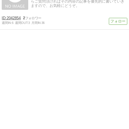
らご質問頂ければその内容の記事を優先的に書いていき
ますので、お気軽にどうぞ。
2042854
2
週間IN:
6
週間OUT:
3
月間IN:
36