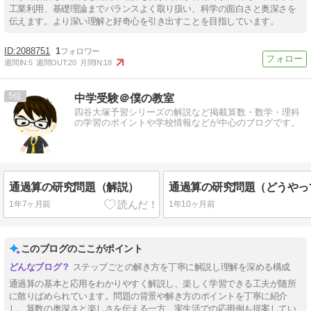
工業利用、基礎理論までバランスよく取り扱い、科学の面白さと奥深さを
伝えます。より深い理解と好奇心を引き出すことを目指しています。
2088751
1
週間IN:
5
週間OUT:
20
月間IN:
18
5
中学受験＠僕の教室
四谷大塚予習シリーズの解説など掲載算数・数学・理科
の学習のポイントや学校情報などが中心のブログです。
通過算の研究問題（解説）
1年7ヶ月前
1年10ヶ月前
このブログのここがポイント
ステップごとの解き方を丁寧に解説し理解を深める構成
通過算の基本と応用をわかりやすく解説し、楽しく学習できる工夫が随所
に散りばめられています。問題の背景や解き方のポイントを丁寧に紹介
し、算数の奥深さと楽しさを伝える一方、実生活での応用例も提案してい