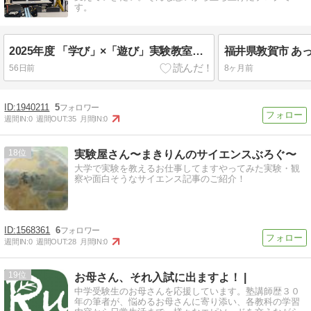
す。
2025年度 「学び」×「遊び」実験教室の研究発表会を行いました
56日前
8ヶ月前
1940211
5
週間IN:
0
週間OUT:
35
月間IN:
0
18
実験屋さん〜まきりんのサイエンスぶろぐ〜
大学で実験を教えるお仕事してますやってみた実験・観
察や面白そうなサイエンス記事のご紹介！
1568361
6
週間IN:
0
週間OUT:
28
月間IN:
0
19
お母さん、それ入試に出ますよ！ |
中学受験生のお母さんを応援しています。塾講師歴３０
年の筆者が、悩めるお母さんに寄り添い、各教科の学習