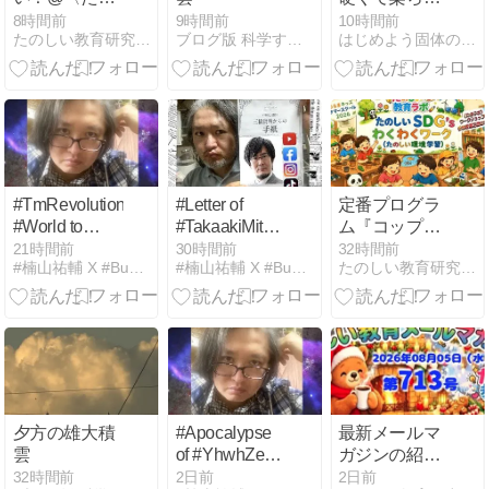
しい教育メー
い材料
8時間前
9時間前
10時間前
たのしい教育研究所公式サイト RIDE 楽しい教育研究所
ブログ版 科学する空
はじめよう固体の科学
ルマガジン〉
最新刊の反響
から新プラン
の基礎研究
〈見えない生
き物たちの世
界〉
#TmRevolution
#Letter of
定番プログラ
#World to
#TakaakiMitsuhashi
ム『コップタ
#Local
of #Japan !?
ワービルディ
21時間前
30時間前
32時間前
#楠山祐輔 X #BusinessMultiMedia
#楠山祐輔 X #BusinessMultiMedia
たのしい教育研究所公式サイト RIDE 楽しい教育研究所
#Economy !?
ング』@楽し
い福祉＆教育
おばあちゃん
おじいちゃん
にも大人気
夕方の雄大積
#Apocalypse
最新メールマ
雲
of #YhwhZero
ガジンの紹介
#WorldOrder
@楽しい福祉
32時間前
2日前
2日前