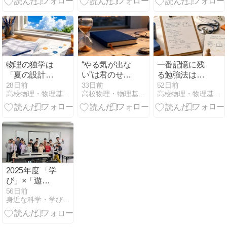
物理の独学は
“やる気が出な
一番記憶に残
「夏の設計」
い”は君のせい
る勉強法は
で決まる ― 高
じゃない ― 未
「人に教える
28日前
33日前
52日前
高校物理・物理基礎の苦手克服サイト│まことの高校物理教室
高校物理・物理基礎の苦手克服サイト│まことの高校物理教室
高校物理・物理基礎の苦手克服サイト│まことの高校物理教室
1・高2・高3
来の自分が他
こと」だった
別 夏休みロー
人に見える脳
― 教えるつも
ドマップと4
の話と、3分
り学習の科学
つの科学的原
の治し方
と物理での回
則
し方
2025年度 「学
び」×「遊
び」実験教室
56日前
身近な科学・学びを遊びに
の研究発表会
を行いました