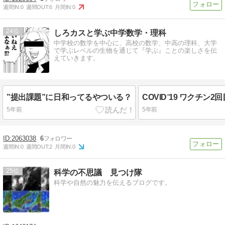
週間IN:
0
週間OUT:
6
月間IN:
0
24
しろカスと学ぶ中学数学・理科
中学校の数学を中心に、高校の数学、中高の理科、大学
で学ぶレベルの生物を通じて『学ぶ』ことの楽しさを伝
えていきます。
”提出課題”に日和ってるやついる？
COVID⁻19 ワクチン
5年前
5年前
2063038
6
週間IN:
0
週間OUT:
2
月間IN:
0
25
科学の不思議 見つけ隊
科学や自然の魅力を伝えるブログです。