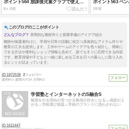
ポイント564 放課後児童クラブで使えるペットボトルキャップこま！！
8ヶ月前
1年前
このブログのここがポイント
実用的な教材作りと授業準備のアイデア紹介
教師や保護者向けに、学習や日常の活動に役立つ具体的なアイテム作りや
教育の工夫を提供します。工作やゲームのアイデアを色々紹介し、簡単に
できる方法や便利なショップ情報も含めて、誰でもすぐに応用できる内容
です。教育現場や子どもと一緒に楽しめる工夫を日々の暮らしに取り入れ
るヒントが詰まっています。
1972539
2
週間IN:
0
週間OUT:
24
月間IN:
2
12
学習塾とインターネットのS融合S
勉強をやる理由が見つかる勉強が好きになる→成績が上
がる→学校選び放題→学校のブランドに惑わされない
1611447