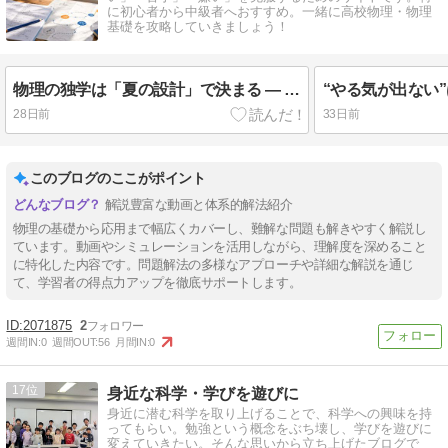
に初心者から中級者へおすすめ。一緒に高校物理・物理
基礎を攻略していきましょう！
物理の独学は「夏の設計」で決まる ― 高1・高2・高3別 夏休みロードマップと4つの科学的原則
28日前
33日前
このブログのここがポイント
解説豊富な動画と体系的解法紹介
物理の基礎から応用まで幅広くカバーし、難解な問題も解きやすく解説し
ています。動画やシミュレーションを活用しながら、理解度を深めること
に特化した内容です。問題解法の多様なアプローチや詳細な解説を通じ
て、学習者の得点力アップを徹底サポートします。
2071875
2
週間IN:
0
週間OUT:
56
月間IN:
0
17
身近な科学・学びを遊びに
身近に潜む科学を取り上げることで、科学への興味を持
ってもらい。勉強という概念をぶち壊し、学びを遊びに
変えていきたい。そんな思いから立ち上げたブログで