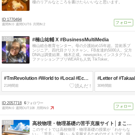
棲のリアルなところを書けたらいいなと思います。
1770494
週間IN:
0
週間OUT:
6
月間IN:
2
15
#楠山祐輔 X #BusinessMultiMedia
楠山総合教育センター。母の介護始め15年超。芸術系ブ
ンジニア。四代目クリスチャン。FB友達約5000人。父方
DNAは調査結果、楠木正成。newspicks,インスタグラム,
ファッションアプリWEARも人気 TikToker。
#TmRevolution #World to #Local #Economy !?
21時間前
30時間前
2057718
6
週間IN:
0
週間OUT:
108
月間IN:
0
16
高校物理・物理基礎の苦手克服サイト│まことの高校物理教室
このサイトでは高校物理・物理基礎の授業が「わからな
い」「苦手」「嫌い」を克服するためのサイトです。特