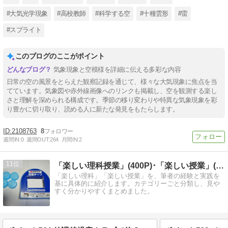
#大気光学現象
#高校教師
#科学する空
#十種雲形
#雷
#スプライト
このブログのここがポイント
気象現象と空模様を詳細に伝える多彩な内容
日常の空の風景をとらえた観察記録を通じて、様々な大気現象に焦点を当
てています。気象図や赤外線画像へのリンクも掲載し、空を観測する楽し
さと理解を深められる構成です。季節の移り変わりや特異な気象現象を彩
り豊かに切り取り、読める人に新たな発見をもたらします。
2108763
8
週間IN:
0
週間OUT:
264
月間IN:
2
11
「楽しい理科授業」(400P)･「楽しい授業」(150P)
「楽しい理科」「楽しい授業」を、筆者の経験と実践を
基に具体的に紹介します。カテゴリーごと分類し、見や
すく分かりやすくまとめました。