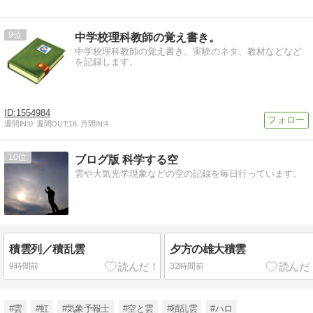
9
中学校理科教師の覚え書き。
中学校理科教師の覚え書き。実験のネタ、教材などなど
を記録します。
1554984
週間IN:
0
週間OUT:
16
月間IN:
4
10
ブログ版 科学する空
雲や大気光学現象などの空の記録を毎日行っています。
積雲列／積乱雲
夕方の雄大積雲
9時間前
32時間前
#雲
#虹
#気象予報士
#空と雲
#積乱雲
#ハロ