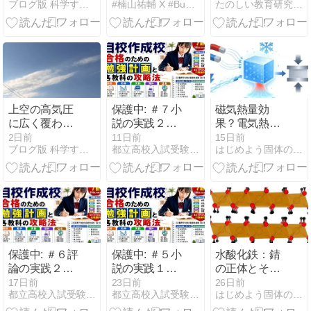
ブログ版 科学する空
#楠山祐輔 X #BusinessMultiMedia
たのしい教育研究所公式サイト RIDE 楽しい教育研究所
!?
「他の子がで
きるようにす
ることが特別
支援教育
か？」
上空の高気圧
保護中: ＃７小
磁気熱量効
に広く覆われ
説の実践２｜
果？電気熱量
る場
国語読解力養
効果？：様々
2日前
11日前
15日前
ブログ版 科学する空
都立高校入試受験戦略サイト｜都立受験のストラテジー
はじめよう固体の科学
成講座
な熱量効果の
原理
保護中: ＃６評
保護中: ＃５小
水酸化鉄：錆
論の実践２｜
説の実践１｜
の正体とその
国語読解力養
国語読解力養
応用
17日前
23日前
26日前
都立高校入試受験戦略サイト｜都立受験のストラテジー
都立高校入試受験戦略サイト｜都立受験のストラテジー
はじめよう固体の科学
成講座
成講座