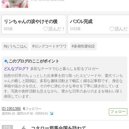
リンちゃんの涙やけその後
パズル完成
3日前
11日前
#おうちごはん
#ロングコートチワワ
#多発性硬化症
このブログのここがポイント
多彩なテーマで心と暮らしを彩るブロガー
自然や日常のちょっとした出来事を切り取ったエピソードや、愛犬リンち
ゃんの癒しと闘病記、多彩な趣味活動まで幅広く綴る記事群です。身近な
幸福や温かさを伝え、その中に潜む小さな幸せを丁寧に描き出していま
す。写真や創作活動も交えながら、豊かな日常のありのままを味わい深く
表現しています。
1951386
6
週間IN:
18
週間OUT:
90
月間IN:
81
25
コタロー邪馬台国を訪ねて