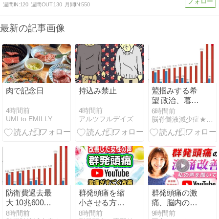
週間IN:
120
週間OUT:
130
月間IN:
550
最新の記事画像
肉で記念日
持込み禁止
鷲掴みする希
望 政治、暮ら
しを変えたい
4時間前
4時間前
6時間前
UMI to EMILLY
アルツフルデイズ
脳脊髄液減少症★ぷうちゃんていうの
防衛費過去最
群発頭痛を縮
群発頭痛の激
大 10兆6000
小させる方法
痛、脳内の毛
億円
｜自律神経の
細血管と群発
8時間前
8時間前
9時間前