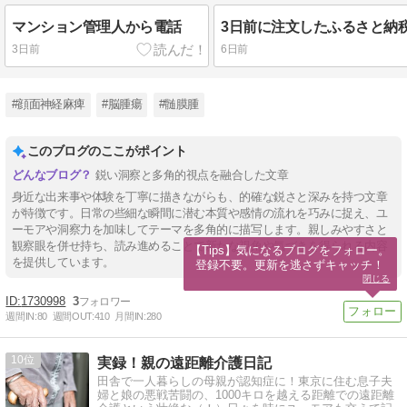
マンション管理人から電話
3日前
6日前
#顔面神経麻痺
#脳腫瘍
#髄膜腫
このブログのここがポイント
鋭い洞察と多角的視点を融合した文章
身近な出来事や体験を丁寧に描きながらも、的確な鋭さと深みを持つ文章
が特徴です。日常の些細な瞬間に潜む本質や感情の流れを巧みに捉え、ユ
ーモアや洞察力を加味してテーマを多角的に描写します。親しみやすさと
観察眼を併せ持ち、読み進めることで新たな視角や気づきを得られる内容
【Tips】気になるブログをフォロー。

を提供しています。
登録不要。更新を逃さずキャッチ！
閉じる
1730998
3
週間IN:
80
週間OUT:
410
月間IN:
280
10
実録！親の遠距離介護日記
田舎で一人暮らしの母親が認知症に！東京に住む息子夫
婦と娘の悪戦苦闘の、1000キロを越える距離での遠距離