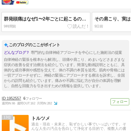
群発頭痛はなぜ1〜2年ごとに起こるのか？「火山噴火」で知る痛みの正体 兵庫県34歳女性
9時間前
9日前
このブログのここがポイント
専門的な自律神経アプローチを中心にした施術法の提案
自律神経の緊張を根本から解消し、頭痛や肩こり、めまいなどさまざまな
症状の改善を促す治療法を紹介しています。簡潔な動画説明とともに、具
体的な成功事例や感想を交えて、体の不調の本質を追究。筋肉や骨格には
一切アプローチせずに、神経の緊張にアプローチする療法を訴求し、全国
からの訪問も紹介しています。痛みや不調に悩む方が自分の体調を理解
し、自然な回復力を引き出すための情報を提供しています。
1952557
6
週間IN:
66
週間OUT:
162
月間IN:
282
13
トルツメ
過去・現在・未来と、恥ずかしい事でいっぱいです。そ
んな人生の汚点を告白して浄化する目的で、複数人の書