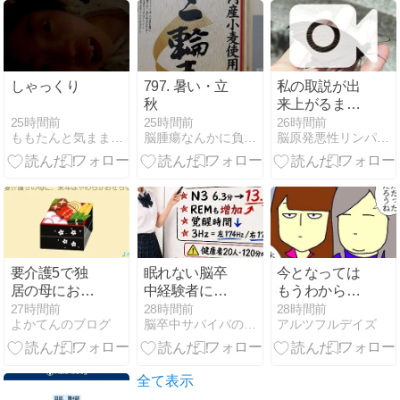
しゃっくり
797. 暑い・立
私の取説が出
秋
来上がるまで
～強烈なシン
25時間前
25時間前
26時間前
ももたんと気ままにGO
脳腫瘍なんかに負けない、マッキーの後遺症とともに生きる今
脳原発悪性リンパ腫の旦那の闘病・看病記録
クロ～
要介護5で独
眠れない脳卒
今となっては
居の母におせ
中経験者に朗
もうわからな
ちを。来年は
報？ 3ヘルツ
い…
27時間前
28時間前
28時間前
よかてんのブログ
脳卒中サバイバのゼンデラ II
アルツフルデイズ
やわらかおせ
のバイノウラ
ちにします
ルビートで深
睡眠が2倍
全て表示