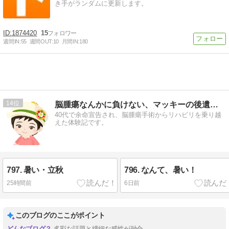
き手がランダムに更新します。
1874420
15
週間IN:
55
週間OUT:
10
月間IN:
180
14
脳腫瘍なんかに負けない、マッキーの後遺症とともに生きる今
40代で余命宣告され、脳腫瘍手術からリハビリを乗り越
えた体験記です。
797. 暑い・立秋
796. なんて、暑い！
25時間前
6日前
このブログのここがポイント
多彩な話題と繊細な感性が融合