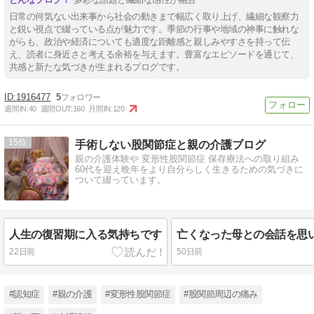
日常の何気ない出来事から社会の動きまで幅広く取り上げ、繊細な観察力
と鋭い視点で綴っている点が魅力です。季節の行事や地域の神事に触れな
がらも、政治や経済についても適度な距離感と親しみやすさを持って伝
え、読者に身近さと考える余裕を与えます。豊富なエピソードを通じて、
共感と新たな気づきが生まれるブログです。
1916477
5
週間IN:
40
週間OUT:
160
月間IN:
120
15
手術しない股関節症と親の介護ブログ
親の介護体験や 変形性股関節症 保存療法への取り組み
60代を迎え晩年をより自分らしく生きるための気づきに
ついて綴っています。
人生の復習期に入る気持ちです
亡くなった母との会話を思
22日前
50日前
#認知症
#親の介護
#変形性股関節症
#股関節周辺の痛み