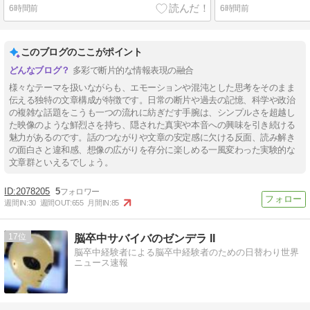
6時間前
6時間前
このブログのここがポイント
多彩で断片的な情報表現の融合
様々なテーマを扱いながらも、エモーションや混沌とした思考をそのまま
伝える独特の文章構成が特徴です。日常の断片や過去の記憶、科学や政治
の複雑な話題をこうも一つの流れに紡ぎだす手腕は、シンプルさを超越し
た映像のような鮮烈さを持ち、隠された真実や本音への興味を引き続ける
魅力があるのです。話のつながりや文章の安定感に欠ける反面、読み解き
の面白さと違和感、想像の広がりを存分に楽しめる一風変わった実験的な
文章群といえるでしょう。
2078205
5
週間IN:
30
週間OUT:
655
月間IN:
85
17
脳卒中サバイバのゼンデラ II
脳卒中経験者による脳卒中経験者のための日替わり世界
ニュース速報