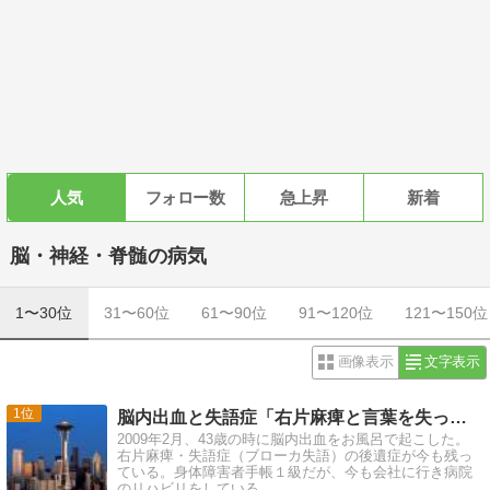
人気
フォロー数
急上昇
新着
脳・神経・脊髄の病気
1〜30位
31〜60位
61〜90位
91〜120位
121〜150位
画像表示
文字表示
1
脳内出血と失語症「右片麻痺と言葉を失った人間」
2009年2月、43歳の時に脳内出血をお風呂で起こした。
右片麻痺・失語症（ブローカ失語）の後遺症が今も残っ
ている。身体障害者手帳１級だが、今も会社に行き病院
のリハビリをしている。