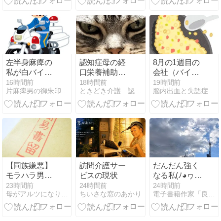
左半身麻痺の
認知症母の経
8月の1週目の
私が白バイ隊
口栄養補助食
会社（バイ
に転身しまし
品処方できな
ト）は…？？
16時間前
18時間前
19時間前
片麻痺男の御朱印集め旅行記
ときどき介護 認知症母との遠距離介護
脳内出血と失語症「右片麻痺と言葉を失った人間」
た
くなった！
(゜-゜)（今日
はチャーハン
の日2026）
【同族嫌悪】
訪問介護サー
だんだん強く
モラハラ男か
ビスの現状
なる私(ﾉ◕ヮ◕)
らの返信に驚
ﾉ*.✧
23時間前
24時間前
24時間前
母がアルツになりまして。〜頑張らない介護と私の日常〜
ちいさな窓のあかり
電子書籍作家「良歌の宮」は障がい者！
き