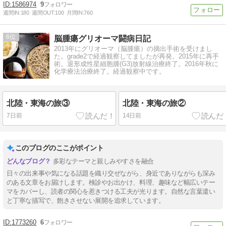
1586974
9
週間IN:
180
週間OUT:
100
月間IN:
760
6
脳腫瘍グリオーマ闘病日記
2013年にグリオーマ（脳腫瘍）の摘出手術を受けまし
た。grade2で経過観察してましたが再発。2015年に再手
術。退形成性星細胞腫(G3)放射線治療終了。2016年秋に
化学療法治療終了。経過観察中です。
北陸・東海の旅③
北陸・東海の旅②
7日前
14日前
このブログのここがポイント
多彩なテーマと親しみやすさを融合
日々の出来事や気になる話題を織り交ぜながら、身近でありながらも深み
のある文章をお届けします。検診やお出かけ、料理、趣味など幅広いテー
マをカバーし、読者の関心を惹きつける工夫が光ります。自然な言葉遣い
と丁寧な描写で、飽きさせない展開を追求しています。
1773260
6