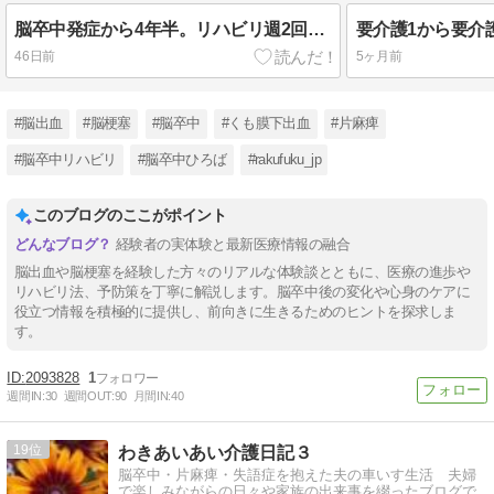
脳卒中発症から4年半。リハビリ週2回から、リハビリ1回＋鍼灸院1回へ。今の自分に合った選択
46日前
5ヶ月前
#脳出血
#脳梗塞
#脳卒中
#くも膜下出血
#片麻痺
#脳卒中リハビリ
#脳卒中ひろば
#rakufuku_jp
このブログのここがポイント
経験者の実体験と最新医療情報の融合
脳出血や脳梗塞を経験した方々のリアルな体験談とともに、医療の進歩や
リハビリ法、予防策を丁寧に解説します。脳卒中後の変化や心身のケアに
役立つ情報を積極的に提供し、前向きに生きるためのヒントを探求しま
す。
2093828
1
週間IN:
30
週間OUT:
90
月間IN:
40
19
わきあいあい介護日記３
脳卒中・片麻痺・失語症を抱えた夫の車いす生活 夫婦
で楽しみながらの日々や家族の出来事を綴ったブログで