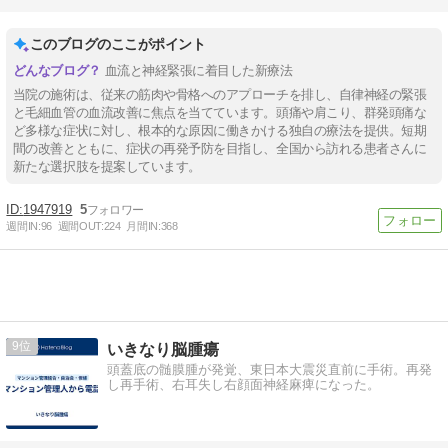
このブログのここがポイント
血流と神経緊張に着目した新療法
当院の施術は、従来の筋肉や骨格へのアプローチを排し、自律神経の緊張
と毛細血管の血流改善に焦点を当てています。頭痛や肩こり、群発頭痛な
ど多様な症状に対し、根本的な原因に働きかける独自の療法を提供。短期
間の改善とともに、症状の再発予防を目指し、全国から訪れる患者さんに
新たな選択肢を提案しています。
1947919
5
週間IN:
96
週間OUT:
224
月間IN:
368
9
いきなり脳腫瘍
頭蓋底の髄膜腫が発覚、東日本大震災直前に手術。再発
し再手術、右耳失し右顔面神経麻痺になった。