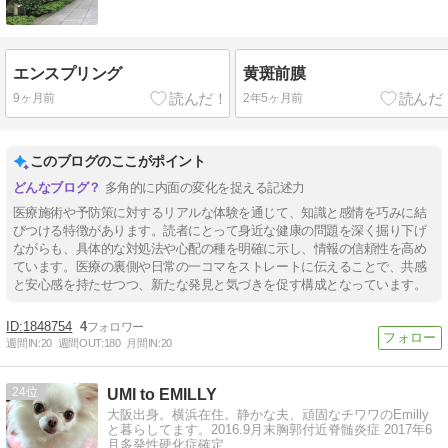
エンスプリング
黄斑前膜
9ヶ月前
2年5ヶ月前
このブログのここがポイント
多角的に内面の変化を捉える記述力
医療施術や予防策に対するリアルな体験を通じて、知識と感情を巧みに結
びつける特徴があります。読者にとって身近な健康の問題を深く掘り下げ
ながらも、具体的な対処法や心配の種を明確に示し、情報の信頼性を高め
ています。医療の裏側や日常の一コマをストレートに伝えることで、共感
と安心感を持たせつつ、新たな発見と気づきを促す構成となっています。
1848754
4
週間IN:
20
週間OUT:
180
月間IN:
20
24
UMI to EMILLY
大阪出身。横浜在住。静かな夫、頑固なチワワのEmilly
と暮らしてます。2016.9月末胸郭付近脊髄炎症 2017年6
月多発性硬化症確定