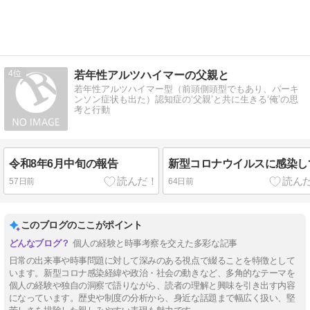
4
若年性アルツハイマーの父親と
若年性アルツハイマー型（前頭側頭型でもあり、パーキ
ンソン症状も出た）認知症の‘父親’と共に生きる‘俺’の思
考と行動
令和8年6月中旬の報告
新型コロナウイルスに感染し
57日前
64日前
このブログのここがポイント
個人の経験と時事考察を交えた多彩な記事
日常の出来事や時事問題に対して深みのある視点で綴ることを特徴として
います。新型コロナ感染経緯や政治・社会の動きなど、多角的なテーマを
個人の経験や独自の洞察で語りながら、読者の理解と興味を引き出す内容
になっています。歴史や制度の分析から、身近な話題まで幅広く扱い、堅