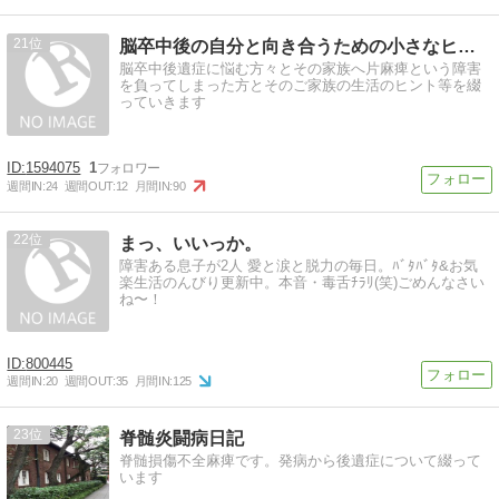
21
脳卒中後の自分と向き合うための小さなヒント
脳卒中後遺症に悩む方々とその家族へ片麻痺という障害
を負ってしまった方とそのご家族の生活のヒント等を綴
っていきます
1594075
1
週間IN:
24
週間OUT:
12
月間IN:
90
22
まっ、いいっか。
障害ある息子が2人 愛と涙と脱力の毎日。ﾊﾞﾀﾊﾞﾀ&お気
楽生活のんびり更新中。本音・毒舌ﾁﾗﾘ(笑)ごめんなさい
ね〜！
800445
週間IN:
20
週間OUT:
35
月間IN:
125
23
脊髄炎闘病日記
脊髄損傷不全麻痺です。発病から後遺症について綴って
います