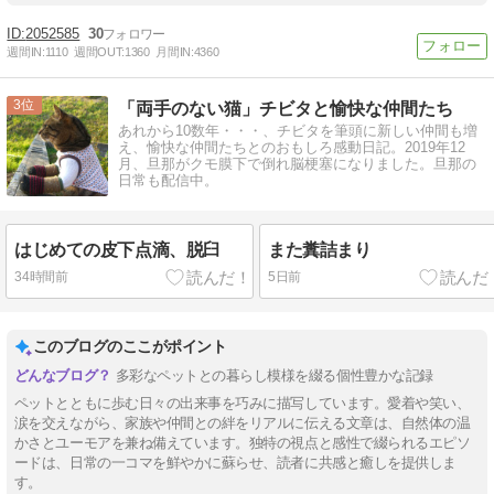
2052585
30
週間IN:
1110
週間OUT:
1360
月間IN:
4360
3
「両手のない猫」チビタと愉快な仲間たち
あれから10数年・・・、チビタを筆頭に新しい仲間も増
え、愉快な仲間たちとのおもしろ感動日記。2019年12
月、旦那がクモ膜下で倒れ脳梗塞になりました。旦那の
日常も配信中。
はじめての皮下点滴、脱臼
また糞詰まり
34時間前
5日前
このブログのここがポイント
多彩なペットとの暮らし模様を綴る個性豊かな記録
ペットとともに歩む日々の出来事を巧みに描写しています。愛着や笑い、
涙を交えながら、家族や仲間との絆をリアルに伝える文章は、自然体の温
かさとユーモアを兼ね備えています。独特の視点と感性で綴られるエピソ
ードは、日常の一コマを鮮やかに蘇らせ、読者に共感と癒しを提供しま
す。