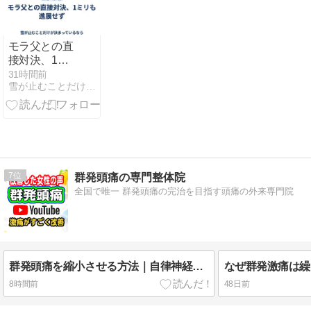
モラ父との直
接対決、1ミ
リも進展せず
31時間前
雪が止むことだけが決まっているなら
7
群発頭痛の専門整体院
全国で唯一 群発頭痛の完治を目指す頭痛の外来専門院
群発頭痛を縮小させる方法｜自律神経の緊張を取り除く独自整体 兵庫34歳女性
8時間前
48日前