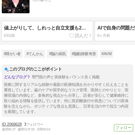
値上がりして、しれっと自立支援も2割にされる
63日前
6ヶ月前
#障がい者
#てんかん
#脳の病気
#脳動静脈奇形
#AVM
このブログのここがポイント
専門医の声と実体験をバランス良く掲載
医療に関するリアルな経験や最新の医療知識を分かりやすく伝えることを
重視しています。歯のケアや医学的なリスク管理、医師とのやりとり、医
療現場の内側など、多角的な視点から分享し、読者が安心して健康維持に
取り組める情報を提供しています。特に長距離旅行や疾患についての実体
験を交えながら、ポジティブな視点も意識し、日常生活の中で役立つ内容
を展開しています。
2068628
3
週間IN:
27
週間OUT:
63
月間IN:
54