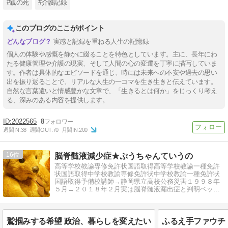
#親の死
#介護記録
このブログのここがポイント
実感と記録を重ねる人生の記憶録
個人の体験や感慨を静かに綴ることを特色としています。主に、長年にわ
たる健康管理や介護の現実、そして人間の心の変遷を丁寧に描写していま
す。作者は具体的なエピソードを通じ、時には未来への不安や過去の思い
出を振り返ることで、リアルな人生の一コマを生き生きと伝えています。
自然な言葉遣いと情感豊かな文章で、「生きるとは何か」をじっくり考え
る、深みのある内容を提供します。
2022565
8
週間IN:
38
週間OUT:
70
月間IN:
200
16
脳脊髄液減少症★ぷうちゃんていうの
高等学校教諭専修免許状国語取得高等学校教諭一種免許
状国語取得中学校教諭専修免許状中学校教諭一種免許状
国語取得予備校講師→静岡県立高校公務災害１９９８年
５月→２０１８年２月実は脳脊髄液漏出症と判明ベッド
上の寝たきり
鷲掴みする希望 政治、暮らしを変えたい
ふるえ手ファウチ