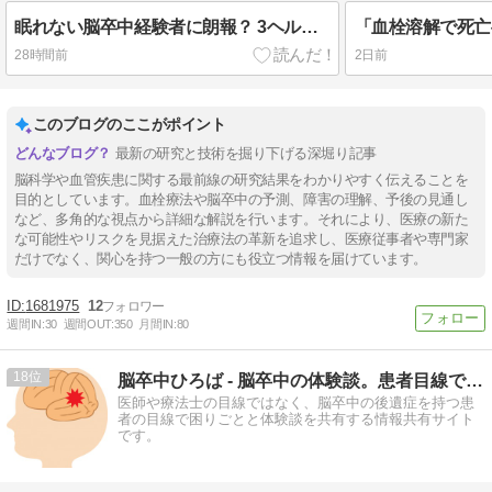
眠れない脳卒中経験者に朗報？ 3ヘルツのバイノウラルビートで深睡眠が2倍
28時間前
2日前
このブログのここがポイント
最新の研究と技術を掘り下げる深堀り記事
脳科学や血管疾患に関する最前線の研究結果をわかりやすく伝えることを
目的としています。血栓療法や脳卒中の予測、障害の理解、予後の見通し
など、多角的な視点から詳細な解説を行います。それにより、医療の新た
な可能性やリスクを見据えた治療法の革新を追求し、医療従事者や専門家
だけでなく、関心を持つ一般の方にも役立つ情報を届けています。
1681975
12
週間IN:
30
週間OUT:
350
月間IN:
80
18
脳卒中ひろば - 脳卒中の体験談。患者目線で情報共有
医師や療法士の目線ではなく、脳卒中の後遺症を持つ患
者の目線で困りごとと体験談を共有する情報共有サイト
です。