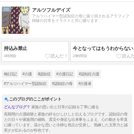
2
アルツフルデイズ
アルツハイマー型認知症の母に振り回されるアラフィフ
姉妹の日常をイラストと共に綴ります
持込み禁止
今となってはもうわからない
4時間前
28時間前
#絵日記
#介護
#認知症
#介護日記
#認知症介護
#アルツハイマー型認知症
#認知症の母
#介護者
このブログのここがポイント
家族の思い出と日常の記録を丁寧に綴る
長期間の介護経験と家族の絆をひしひしと伝えるブログです。認知症の母
との日々や家族間の確執、震災や身近な出来事をふまえ、心の動きを率直
に綴っています。温かな思いと冷静な視点が交差し、熟練した文章力と誠
実さが伝わるのが特色です。