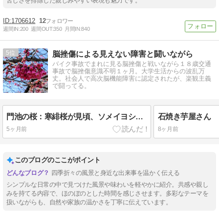
苦しさを排除した親しみやすい表現も魅力です。
1706612
12
週間IN:
200
週間OUT:
350
月間IN:
840
5
脳挫傷による見えない障害と闘いながら
バイク事故でまれに見る脳挫傷と戦いながら１８歳交通
事故で脳挫傷意識不明１ヶ月。大学生活からの波乱万
丈。社会人で高次脳機能障害に認定されたが、楽観主義
で闘ってる。
門池の桜：寒緋桜が見頃、ソメイヨシノはつぼみ
石焼き芋屋さん
5ヶ月前
8ヶ月前
このブログのここがポイント
四季折々の風景と身近な出来事を温かく伝える
シンプルな日常の中で見つけた風景や味わいを軽やかに紹介。共感や親し
みを持てる内容で、ほのぼのとした時間を感じさせます。多彩なテーマを
扱いながらも、自然や家族の温かさを丁寧に伝えています。