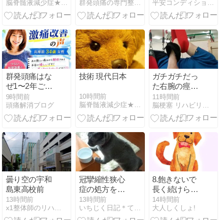
脳脊髄液減少症★ぷうちゃんていうの
群発頭痛の専門整体院
平安コンディショニング 総合サイト
緊張を取り除
の意外な関係
く独自整体 兵
兵庫34歳女性
庫34歳女性
群発頭痛はな
技術 現代日本
ガチガチだっ
ぜ1〜2年ごと
た右腕の痙縮
に起こるの
が解れて肩甲
10時間前
9時間前
11時間前
脳脊髄液減少症★ぷうちゃんていうの
頭痛解消ブログ
脳梗塞 リハビリの日々に思う。
か？「火山噴
骨の可動域が
火」で知る痛
広がった
みの正体 兵庫
8/7(金)
県34歳女性
曇り空の宇和
冠攣縮性狭心
8.飽きないで
島東高校前
症の処方を変
長く続けられ
更してもらい
のも才能のう
13時間前
13時間前
14時間前
x1整体師のリハビリ日記
いちじく日記＊てんかんをご存知？＊
大人しくしょ!
ました、副作
ち
用こわい