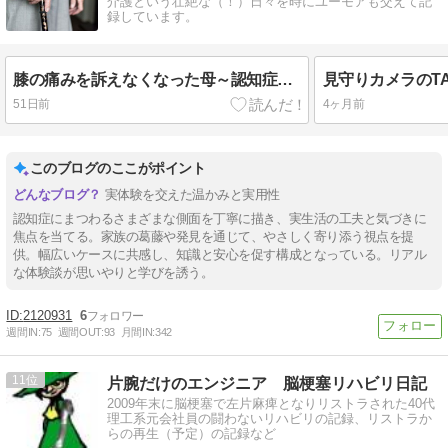
介護という壮絶な（！）日々を時にユーモアも交えて記
録しています。
膝の痛みを訴えなくなった母～認知症の影響？
51日前
4ヶ月前
このブログのここがポイント
実体験を交えた温かみと実用性
認知症にまつわるさまざまな側面を丁寧に描き、実生活の工夫と気づきに
焦点を当てる。家族の葛藤や発見を通じて、やさしく寄り添う視点を提
供。幅広いケースに共感し、知識と安心を促す構成となっている。リアル
な体験談が思いやりと学びを誘う。
2120931
6
週間IN:
75
週間OUT:
93
月間IN:
342
11
片腕だけのエンジニア 脳梗塞リハビリ日記
2009年末に脳梗塞で左片麻痺となりリストラされた40代
理工系元会社員の闘わないリハビリの記録、リストラか
らの再生（予定）の記録など