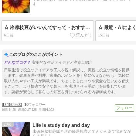
す
☆ 冷凍枝豆がいいんですって・おすすめ！ ☆
6日前
15日前
このブログのここがポイント
実用的な生活アイデアと注意点紹介
日常生活で役立つアイデアや工夫を鋭く解説し、実践に役立つ情報を提供
します。健康管理や料理、家事のポイントを丁寧に伝えながらも、気軽に
取り入れやすい工夫が満載です。ちょっとしたコツや安全な使い方を伝え
ることで、より快適で安全な暮らしを実現させる手助けを目指していま
す。読者が安心して暮らしの知恵を身につけられる内容構成です。
1809500
10
週間IN:
28
週間OUT:
128
月間IN:
102
20
Life is study day and day
未破裂脳動静脈奇形の経過観察とてんかん薬で悩みなが
らの暮らし