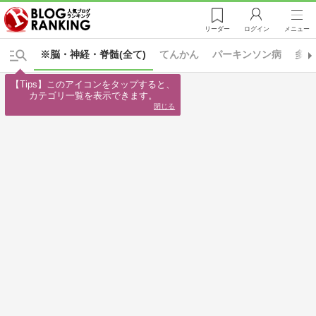
リーダー
ログイン
メニュー
※脳・神経・脊髄(全て)
てんかん
パーキンソン病
多発
【Tips】このアイコンをタップすると、

カテゴリ一覧を表示できます。
閉じる