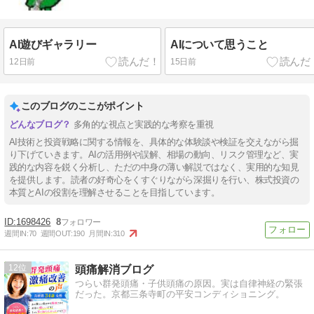
AI遊びギャラリー
AIについて思うこと
12日前
15日前
このブログのここがポイント
多角的な視点と実践的な考察を重視
AI技術と投資戦略に関する情報を、具体的な体験談や検証を交えながら掘
り下げていきます。AIの活用例や誤解、相場の動向、リスク管理など、実
践的な内容を鋭く分析し、ただの中身の薄い解説ではなく、実用的な知見
を提供します。読者の好奇心をくすぐりながら深掘りを行い、株式投資の
本質とAIの役割を理解させることを目指しています。
1698426
8
週間IN:
70
週間OUT:
190
月間IN:
310
12
頭痛解消ブログ
つらい群発頭痛・子供頭痛の原因。実は自律神経の緊張
だった。京都三条寺町の平安コンディショニング。