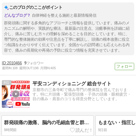
このブログのここがポイント
自律神経を整える施術と最新情報発信
群発頭痛に関する多角的なアプローチと情報を提供しています。痛みのメ
カニズムの解明や、実践的な療法、最新薬の注意点、治癒事例を詳細に紹
介し、痛みに苦しむ方々の理解を深めることを目的としています。特に、
専門的な整体施術の効果や注意点を丁寧に解説し、頭痛の根本改善に役立
つ知識をわかりやすく伝えています。全国からの訪問者にも応えられる内
容で、痛みの長期化や再発の予防に役立つ情報を充実させています。
2010466
9
週間IN:
108
週間OUT:
198
月間IN:
405
8
平安コンディショニング 総合サイト
京都市の三条寺町で痛み専門の整体院を営んでおりま
す。特に片頭痛・緊張型頭痛・子供の頭痛・眼精疲労・
目の痛み・肩首のコリを得意分野としています。
群発頭痛の激痛、脳内の毛細血管と群発の意外な関係 兵庫34歳女性
9時間前
9日前