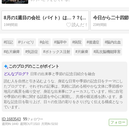
8月の1週目の会社（バイト）は…？？(゜-゜)（今日はチャーハンの日2026）
19時間前
23時間前
#日記
#リハビリ
#会社
#脳卒中
#病院
#後遺症
#脳内出血
#右片麻痺
#失語症
#ボトックス注射
#片麻痺
#高次脳機能障害
このブログのここがポイント
日常の出来事と季節の記念日紹介を融合
読む人を自然と引き込むような、身近な日常や季節の記念日をテーマにし
たブログです。それぞれの記事は、気軽に読める軽やかな文体に季節感や
地元の風景を織り交ぜ、身近な出来事にフォーカスしています。特に自宅
や季節の行事に関する話題を中心に展開し、共感や親近感を誘います。多
彩な記念日を取り上げ、日々の生活の彩りをさりげなく伝える構成となっ
ています。
1683543
55
週間IN:
1440
週間OUT:
1510
月間IN:
5150