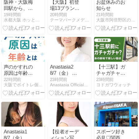
阪神・大阪梅
【大阪】初登
お盆休みのお
田駅から、ブ
場13ブランド
知らせ
リーゼブリー
を含む34ブラ
19時間前
20時間前
21時間前
水都大阪 ホッとなニュース＆ブログ
テーマパークメディア ハピエル USJ情報
大阪市阿倍野区の漢方薬舗 長春堂ブログ
ゼ｜ブリーゼ
ンド・100種
タワーの行き
類以上が集
方
結！国内最大
級のアイスイ
ベント「あい
ぱく」が今年
もあべのハル
カスに登場！
声のかすれの
Anastasia2
【十三駅】ガ
原因は年齢と
8/7（金） ご
チャガチャ新
は関係ない理
出演の先生
店がオープン
22時間前
23時間前
23時間前
大阪でボイトレ個人レッスン！小谷ボイストレーニング教室
Anastasia Official Blog
ヨドガワウォッチ
由
予定｜マツモ
トキヨシ向か
いの跡地の様
子
Anastasia1
【役者オーデ
スポーツ好き
8/7（金） ご
ィション写
必見♡関西初