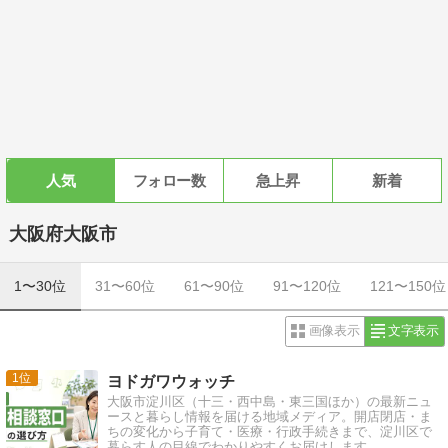
人気
フォロー数
急上昇
新着
大阪府大阪市
1〜30位
31〜60位
61〜90位
91〜120位
121〜150位
画像表示
文字表示
1
ヨドガワウォッチ
大阪市淀川区（十三・西中島・東三国ほか）の最新ニュ
ースと暮らし情報を届ける地域メディア。開店閉店・ま
ちの変化から子育て・医療・行政手続きまで、淀川区で
暮らす人の目線でわかりやすくお届けします。