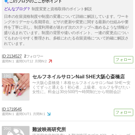
このブログのここがポイント
制度変更と資格取得のポイント解説
日本の在留資格制度や制度の変遷について詳細に解説しています。ワーキ
ングホリデーから長期滞在、ビザの更新や変更に関する最新の仕組みや要
件を丁寧に示し、制度利用者が迷わず次のステップへ進めるような情報が
盛り込まれています。制度の背景や違いのポイント、一連の変更点につい
てもわかりやすく整理され、多岐にわたる在留資格について的確に解説さ
れています。
2134527
2
週間IN:
1
週間OUT:
12
月間IN:
2
19
セルフネイルサロンNail SHE大阪心斎橋店
〜大阪心斎橋発！本格セルフネイルサロンNail SHE〜安
くてずっと通える！初心者、上級者、セルフを学びたい
女性に。料金は30分500円〜時間制だから明朗会計
1719545
週間IN:
1
週間OUT:
1
月間IN:
1
20
難波映画研究所