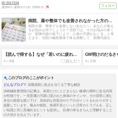
2017224
週間IN:
0
週間OUT:
130
月間IN:
10
27
病院、薬や整体でも改善されなかった方のための健康報告書
病院や薬、整体でも改善しないあなたへ。あなたが抱え
るお悩みは何でしょうか？当院では、そのお悩みの多く
が「新陳代謝の低下により、心身の不調がおこる」と考
えます。当院の鍼灸整体で体を調整して、新陳代謝をあ
げましょう。
【読んで得する】なぜ「若いのに疲れる」のか——体の仕組みを知れば、対策が180度変わります
3ヶ月前
4ヶ月前
このブログのここがポイント
深層原因に焦点を当てる丁寧な解説
浜崎鍼灸整骨院の記事は、表面だけにとどまらない健康の根幹に迫る内容
が特徴です。一見普通の不調に隠された身体のサインや、その背景に潜む
本当の原因を掘り下げ、具体的な対策法やケアのポイントをわかりやすく
提案しています。痛みや眠気、体調不良といった日常のトラブルを、正し
い知識と共に見極めるヒントを提供し、自身の体をきちんと理解すること
の大切さを伝えています。