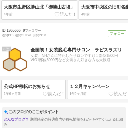
大阪市生野区勝山北「御勝山古墳」
4年前
4年前
1965666
9
週間IN:
6
週間OUT:
41
月間IN:
30
8
全国初！女装脱毛専門サロン ラピスラズリ
女装、NHさんに特化したサロンです顔１部位1500円
VIO1部位3000円など女装さん好きな方も大歓迎
公式HP移転のお知らせ
１２月キャンペーン
1年6ヶ月前
1年9ヶ月前
このブログのここがポイント
期間限定の特典案内や移転情報をわかりやすく伝える仕組
み