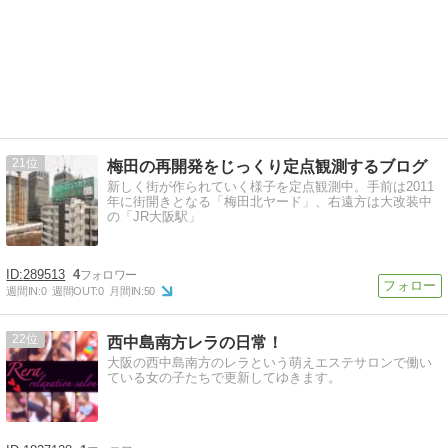
21
梅田の再開発をじっくり定点観測するブログ
新しく街が作られていく様子を定点観測中。手前は2011
年に街開きとなる「梅田北ヤード」、右遠方は大改装中
の「JR大阪駅」
289513
4
週間IN:
0
週間OUT:
0
月間IN:
50
22
西中島南方レラの日常！
大阪の西中島南方のレラという萌えエステサロンで働い
ている女の子たちで更新してゆきます。