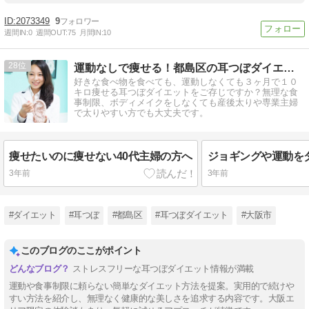
2073349
9
週間IN:
0
週間OUT:
75
月間IN:
10
28
運動なしで痩せる！都島区の耳つぼダイエットサロン「すらっと」
好きな食べ物を食べても、運動しなくても３ヶ月で１０
キロ痩せる耳つぼダイエットをご存じですか？無理な食
事制限、ボディメイクをしなくても産後太りや専業主婦
で太りやすい方でも大丈夫です。
痩せたいのに痩せない40代主婦の方へ
3年前
3年前
#ダイエット
#耳つぼ
#都島区
#耳つぼダイエット
#大阪市
このブログのここがポイント
ストレスフリーな耳つぼダイエット情報が満載
運動や食事制限に頼らない簡単なダイエット方法を提案。実用的で続けや
すい方法を紹介し、無理なく健康的な美しさを追求する内容です。大阪エ