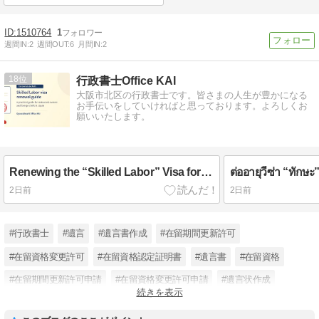
1510764
1
週間IN:
2
週間OUT:
6
月間IN:
2
18
行政書士Office KAI
大阪市北区の行政書士です。皆さまの人生が豊かになる
お手伝いをしていければと思っております。よろしくお
願いいたします。
Renewing the “Skilled Labor” Visa for Foreign Chefs in Japan — A Practical Guide for Restaurant Owners and Chefs
2日前
2日前
#行政書士
#遺言
#遺言書作成
#在留期間更新許可
#在留資格変更許可
#在留資格認定証明書
#遺言書
#在留資格
#在留期間更新許可申請
#在留資格変更許可申請
#遺言状作成
続きを表示
#公正証書遺言