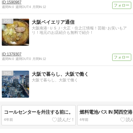
1590987
週間IN:
0
週間OUT:
4
月間IN:
12
25
大阪ベイエリア通信
大阪南港･ＵＳＪ･大正・住之江情報！芸能･お笑いもア
リ！地元のお店紹介も無料で紹介！
1379307
週間IN:
0
週間OUT:
0
月間IN:
12
26
大阪で暮らし、大阪で働く
大阪で暮らし、大阪で働く
コールセンターを外注する前に。
燃料電池バス IN 関西空港
4年前
4年前