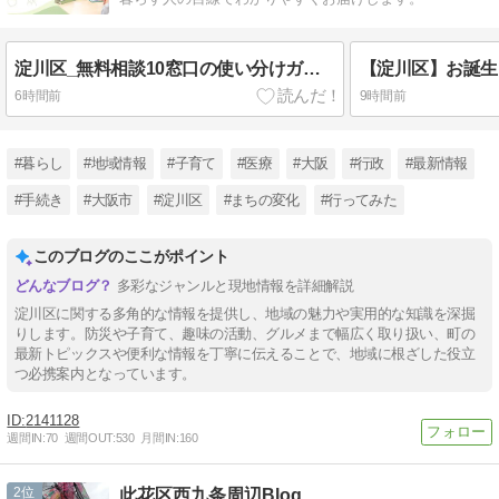
淀川区_無料相談10窓口の使い分けガイド
6時間前
9時間前
#暮らし
#地域情報
#子育て
#医療
#大阪
#行政
#最新情報
#手続き
#大阪市
#淀川区
#まちの変化
#行ってみた
このブログのここがポイント
多彩なジャンルと現地情報を詳細解説
淀川区に関する多角的な情報を提供し、地域の魅力や実用的な知識を深掘
りします。防災や子育て、趣味の活動、グルメまで幅広く取り扱い、町の
最新トピックスや便利な情報を丁寧に伝えることで、地域に根ざした役立
つ必携案内となっています。
2141128
週間IN:
70
週間OUT:
530
月間IN:
160
2
此花区西九条周辺Blog