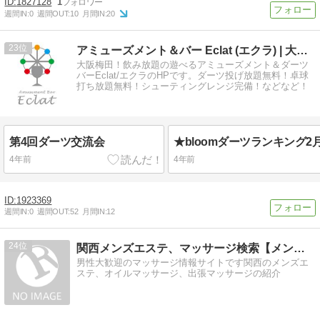
1827128
1
週間IN:
0
週間OUT:
10
月間IN:
20
23
アミューズメント＆バー Eclat (エクラ) | 大阪梅田
大阪梅田！飲み放題の遊べるアミューズメント＆ダーツ
バーEclat/エクラのHPです。ダーツ投げ放題無料！卓球
打ち放題無料！シューティングレンジ完備！などなど！
第4回ダーツ交流会
★bloomダーツランキング
4年前
4年前
1923369
週間IN:
0
週間OUT:
52
月間IN:
12
24
関西メンズエステ、マッサージ検索【メンズSPA】
男性大歓迎のマッサージ情報サイトです関西のメンズエ
ステ、オイルマッサージ、出張マッサージの紹介