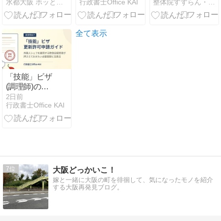
水都大阪 ホッとなニュース＆ブログ
行政書士Office KAI
整体院すずらん・南森町院
ールトン大阪
Foreign Chefs
きに知りたい
への行き方
in Japan — A
こと
Practical
Guide for
全て表示
Restaurant
Owners and
Chefs
「技能」ビザ
(調理師)の在
留期間更新許
2日前
行政書士Office KAI
可申請とは？
必要書類とつ
まずきやすい
ポイントを出
入国在留管理
局届出済の行
政書士が徹底
7
大阪どっかいこ！
解説！
嫁と一緒に大阪の町を徘徊して、気になったモノを紹介
する大阪再発見ブログ。