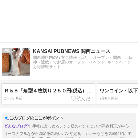
9
KANSAI PUBNEWS 関西ニュース
関西地区内の役立ち情報（流行、オープン）関西：京阪
神（近畿）でお店のオープン、イベント･キャンペーン・
お得情報サイト
Ｒ＆Ｂ「角型４枚切り２５０円(税込）」10点
2年7ヶ月前
2年8ヶ月前
このブログのここがポイント
手軽に楽しめるレンジ級のパンとコスパ満点料理が中心
リーズナブルながら満足感の高いパンや定食、カレーなどを気軽に紹介す