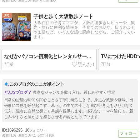
週間IN:
60
週間OUT:
200
月間IN:
200
3
子供と歩く大阪散歩ノート
大阪在住の子育てママが、大阪の街歩きレビューや、観
光・旅行に便利な情報を、子育てのお話や、日々のよも
やま話など、いろんな話に脱線しながら、ご紹介してい
ます。
なぜかパソコン初期化とレンタルサーバー初期化トラブルが同時期に発生
3日前
7日前
このブログのここがポイント
多彩なジャンルを取り入れ、親しみやすく描写
日常の些細な瞬間や関心ごとを丁寧に綴ることで、身近な風景や趣味、出
来事に共感を呼び起こす。暮らしの中での小さな喜びや考えをさりげなく
伝え、読者に自然な癒しと共感を提供します。多彩なテーマを通じて、親
しみやすさと温かさを感じさせる内容となっています。
1696295
10
週間IN:
39
週間OUT:
81
月間IN:
186