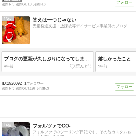
週間IN:
3
週間OUT:
3
月間IN:
6
13
答えは一つじゃない
児童発達支援・放課後等デイサービス事業所のブログ
ブログの更新が久しぶりになってしまいました
嬉しかったこと
4年前
5年前
1920092
1
週間IN:
3
週間OUT:
126
月間IN:
3
14
フォルツァでGO-
フォルツァでのツーリング日記です。その他カスタムも