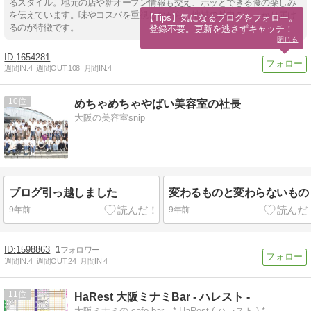
るスタイル。地元の店や新オープン情報も交え、ホッとできる食の楽しみ
を伝えています。味やコスパを重視しながら、地域の魅力をしっかり届け
【Tips】気になるブログをフォロー。

るのが特徴です。
登録不要。更新を逃さずキャッチ！
閉じる
1654281
週間IN:
4
週間OUT:
108
月間IN:
4
10
めちゃめちゃやばい美容室の社長
大阪の美容室snip
ブログ引っ越しました
変わるものと変わらないもの
9年前
9年前
1598863
1
週間IN:
4
週間OUT:
24
月間IN:
4
11
HaRest 大阪ミナミBar - ハレスト -
大阪ミナミの cafe bar * HaRest ( ハレスト ) *