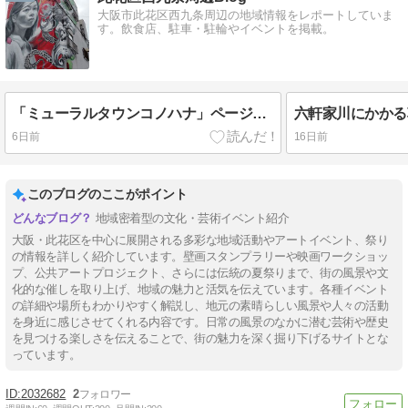
大阪市此花区西九条周辺の地域情報をレポートしていま
す。飲食店、駐車・駐輪やイベントを掲載。
「ミューラルタウンコノハナ」ページに新スポットの写真を追加しました（8月版）
6日前
16日前
このブログのここがポイント
地域密着型の文化・芸術イベント紹介
大阪・此花区を中心に展開される多彩な地域活動やアートイベント、祭り
の情報を詳しく紹介しています。壁画スタンプラリーや映画ワークショッ
プ、公共アートプロジェクト、さらには伝統の夏祭りまで、街の風景や文
化的な催しを取り上げ、地域の魅力と活気を伝えています。各種イベント
の詳細や場所もわかりやすく解説し、地元の素晴らしい風景や人々の活動
を身近に感じさせてくれる内容です。日常の風景のなかに潜む芸術や歴史
を見つける楽しさを伝えることで、街の魅力を深く掘り下げるサイトとな
っています。
2032682
2