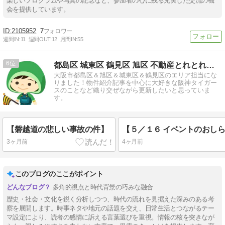
楽しいプログラムや写真の記念など、参加者の心に残る充実した交流の機
会を提供しています。
2105952
7
週間IN:
11
週間OUT:
12
月間IN:
55
6
都島区 城東区 鶴見区 旭区 不動産とれとれ情報
大阪市都島区＆旭区＆城東区＆鶴見区のエリア担当にな
りました！物件紹介記事を中心に大好きな阪神タイガー
スのことなど織り交ぜながら更新したいと思っていま
す。
【磐越道の悲しい事故の件】
3ヶ月前
4ヶ月前
このブログのここがポイント
多角的視点と時代背景の巧みな融合
歴史・社会・文化を鋭く分析しつつ、時代の流れを見据えた深みのある考
察を展開します。時事ネタや地元の話題を交え、日常生活とつながるテー
マ設定により、読者の感情に訴える言葉選びを重視。情報の核を突きなが