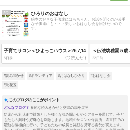
5
ひろりのおはなし
絵本の好きな子供達にはもちろん、お話を聞くのが苦手
な子供達にも・・・楽しいおはなし会を届けたいので
す。
子育てサロン＜ひよっこハウス＞26,7,14
＜伝法幼稚園５歳＞26
6日前
22日前
#読み聞かせ
#ボランティア
#おはなしひろり
#おはなし会
#此花区
このブログのここがポイント
多彩な読みきかせと交流の場を展開
幼児から乳児まで対象とした様々な読み聞かせやシアターを通じて、子ど
もたちの興味や好奇心を刺激します。地域のサロンや保育所、図書館での
活動を積極的に行い、子どもたちの成長と笑顔を見守る姿勢が伺えます。