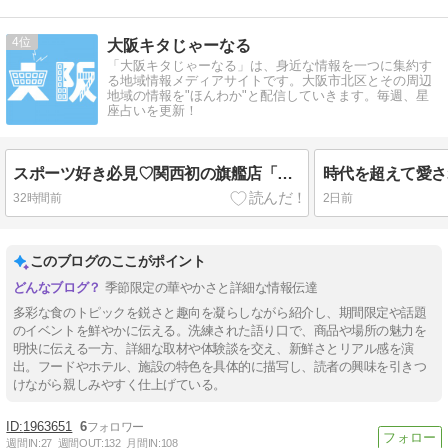
4
大阪キタじゃーなる
「大阪キタじゃーなる」は、身近な情報を一つに集約す
る地域情報メディアサイトです。大阪市北区とその周辺
地域の情報を"ほんわか"と配信していきます。毎週、星
座占いを更新！
スポーツ好き必見♡関西初の旗艦店「Alpen OSAKA」が梅田・茶屋町に誕生！【8/7】
32時間前
2日前
このブログのここがポイント
季節限定の華やかさと詳細な情報伝達
多彩な食のトピックを鋭さと趣向を凝らしながら紹介し、期間限定や話題
のイベントを鮮やかに伝える。洗練された語り口で、商品や場所の魅力を
明快に伝える一方、詳細な取材や体験談を交え、新鮮さとリアル感を演
出。フードやホテル、施設の特色を具体的に描写し、読者の興味を引きつ
けながら親しみやすく仕上げている。
1963651
6
週間IN:
27
週間OUT:
132
月間IN:
108