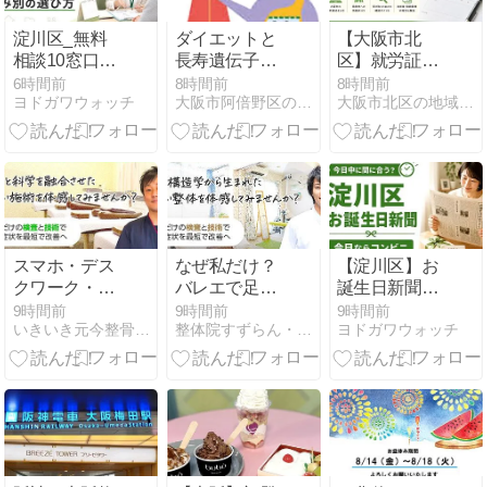
淀川区_無料
ダイエットと
【大阪市北
相談10窓口の
長寿遺伝子
区】就労証明
使い分けガイ
（サーチュイ
書の様式はど
6時間前
8時間前
8時間前
ヨドガワウォッチ
大阪市阿倍野区の漢方薬舗 長春堂ブログ
大阪市北区の地域メディア『オオサカスケッチ』
ド
ン遺伝子）
こ？勤務先へ
の頼み方と確
認点
スマホ・デス
なぜ私だけ？
【淀川区】お
クワーク・睡
バレエで足の
誕生日新聞の
眠不足が招く
甲がつる理由
手配、コンビ
9時間前
9時間前
9時間前
いきいき元今整骨院・鍼灸整体 淀川十三院
整体院すずらん・南森町院
ヨドガワウォッチ
緊張型頭痛の
ニ・通販・図
メカニズム
書館はどう違
う？