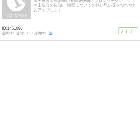
漫画家古泉智浩率いる難波映研のブログワークショップ
や上映会の告知、 映画についての熱い思い等をつれづれ
とアップします
1451096
週間IN:
1
週間OUT:
0
月間IN:
1