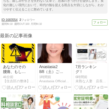
らも、親しみやすさを失わない文章で、思索のきっかけを提供します。変
化の激しい現代において、時代の髄を捉える視点を大切にしながら、わか
りやすく伝えることに努めています。
1683554
2
週間IN:
10
週間OUT:
100
月間IN:
10
最新の記事画像
あなたのその
Anastasia2
7月ランキン
腰痛、もしか
8/8（土）ご出
グ！
して体重が原
演の先生
46分前
1時間前
6時間前
【住吉区の整体】独自の整体が評判の整体整骨院SARAブログ
Anastasia Official Blog
未熟な人妻 店長blog
因かも？