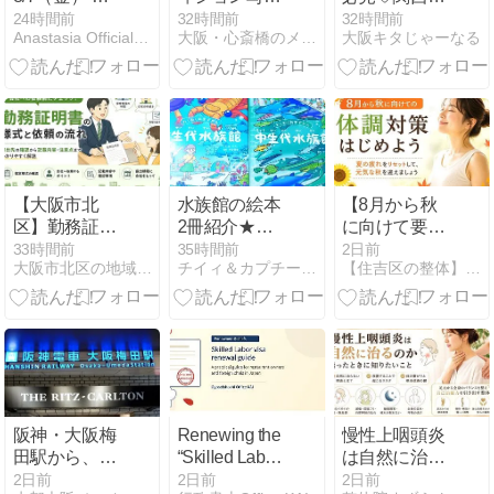
出演の先生
真】舞台｜大
の旗艦店
24時間前
32時間前
32時間前
Anastasia Official Blog
大阪・心斎橋のメイクができる写真スタジオ
大阪キタじゃーなる
阪市・心斎
「Alpen
橋・フォトス
OSAKA」が梅
タジオ
田・茶屋町に
誕生！【8/7】
【大阪市北
水族館の絵本
【8月から秋
区】勤務証明
2冊紹介★中
に向けて要注
書を求められ
生代水族館★
意！夏の疲れ
33時間前
35時間前
2日前
大阪市北区の地域メディア『オオサカスケッチ』
チイィ＆カプチーノのブログ
【住吉区の整体】独自の整体が評判の整体整骨院SARAブログ
たら｜在職証
水族館イルカ
を放置すると
明書との違い
ショー★
秋に体調を崩
や会社へ依頼
す理由】
する前の確認
阪神・大阪梅
Renewing the
慢性上咽頭炎
田駅から、
“Skilled Labor”
は自然に治る
ザ・リッツカ
Visa for
のか迷ったと
2日前
2日前
2日前