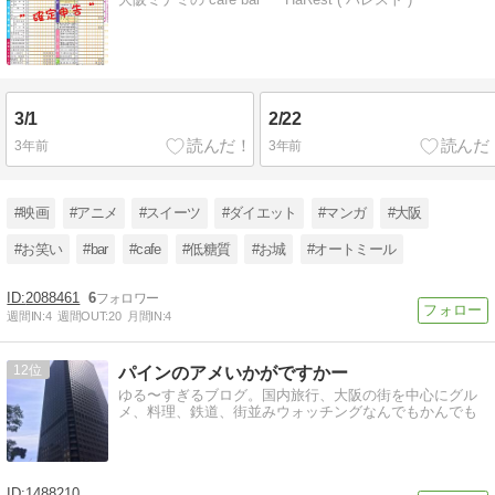
3/1
2/22
3年前
3年前
#映画
#アニメ
#スイーツ
#ダイエット
#マンガ
#大阪
#お笑い
#bar
#cafe
#低糖質
#お城
#オートミール
2088461
6
週間IN:
4
週間OUT:
20
月間IN:
4
12
パインのアメいかがですかー
ゆる〜すぎるブログ。国内旅行、大阪の街を中心にグル
メ、料理、鉄道、街並みウォッチングなんでもかんでも
1488210