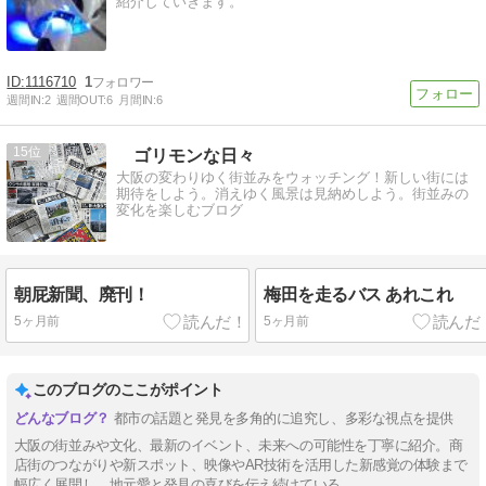
紹介していきます。
1116710
1
週間IN:
2
週間OUT:
6
月間IN:
6
15
ゴリモンな日々
大阪の変わりゆく街並みをウォッチング！新しい街には
期待をしよう。消えゆく風景は見納めしよう。街並みの
変化を楽しむブログ
朝屁新聞、廃刊！
梅田を走るバス あれこれ
5ヶ月前
5ヶ月前
このブログのここがポイント
都市の話題と発見を多角的に追究し、多彩な視点を提供
大阪の街並みや文化、最新のイベント、未来への可能性を丁寧に紹介。商
店街のつながりや新スポット、映像やAR技術を活用した新感覚の体験まで
幅広く展開し、地元愛と発見の喜びを伝え続けている。