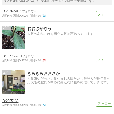
リア限定の体験談もあり、気軽に試せるアプローチが特徴です。
2076791
5
週間IN:
0
週間OUT:
70
月間IN:
10
29
おおさかなう
大阪のあれこれを紹介大阪は変わっています
1577562
1
週間IN:
0
週間OUT:
20
月間IN:
10
30
きらきらおおさか
大阪嫌いだった大阪生まれ大阪そだち管理人が長年育っ
た大阪の北側を中心に身近な情報を発信していきます。
2055169
週間IN:
0
週間OUT:
10
月間IN:
10