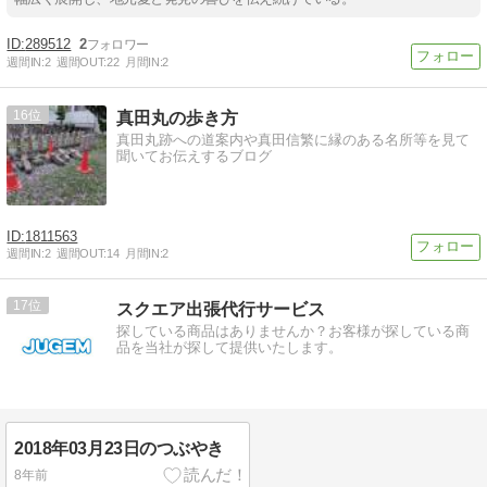
289512
2
週間IN:
2
週間OUT:
22
月間IN:
2
16
真田丸の歩き方
真田丸跡への道案内や真田信繁に縁のある名所等を見て
聞いてお伝えするブログ
1811563
週間IN:
2
週間OUT:
14
月間IN:
2
17
スクエア出張代行サービス
探している商品はありませんか？お客様が探している商
品を当社が探して提供いたします。
2018年03月23日のつぶやき
8年前