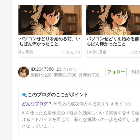
パソコンせどりを始める前、い
パソコンせどりを始める前
ちばん怖かったこと
ちばん怖かったこと
4ヶ月前
1年3ヶ月前
2047380
13
報
週間IN:
220
週間OUT:
30
月間IN:
790
このブログのここがポイント
もう書けないと思っていたメル
AI導入の成功例とやる気を引き出すコツ
マガが、書けるようになりそう
です。
1年4ヶ月前
AIを使った文章作成の手軽さと効果について実例を交えて
げるアドバイスを通じて、新たな挑戦への一歩を後押ししま
となっています。