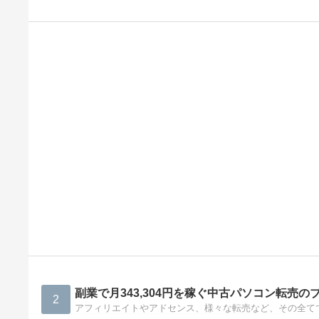
副業で月343,304円を稼ぐ中古パソコン転売の
2