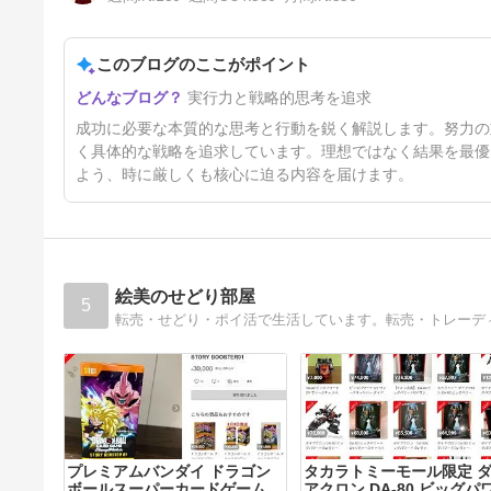
このブログのここがポイント
運も実力のうち
実行力と戦略的思考を追求
6日前
成功に必要な本質的な思考と行動を鋭く解説します。努力の
く具体的な戦略を追求しています。理想ではなく結果を最優
よう、時に厳しくも核心に迫る内容を届けます。
絵美のせどり部屋
5
プレミアムバンダイ ドラゴン
タカラトミーモール限定 
ボールスーパーカードゲーム
アクロン DA-80 ビッグパ