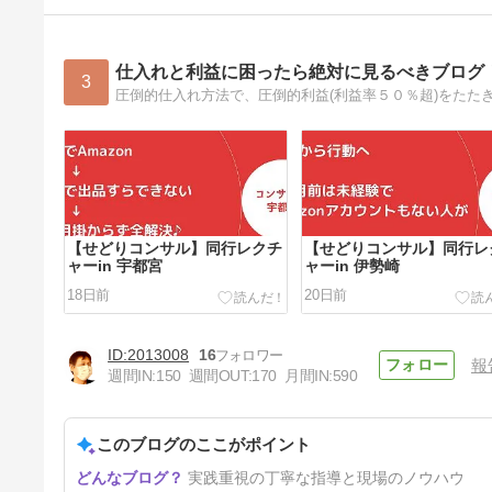
仕入れと利益に困ったら絶対に見るべきブログ
3
【せどりコンサル】同行レクチ
【せどりコンサル】同行レ
ャーin 宇都宮
ャーin 伊勢崎
18日前
20日前
2013008
16
報
週間IN:
150
週間OUT:
170
月間IN:
590
このブログのここがポイント
【せどりコンサル】同行レクチ
実践重視の丁寧な指導と現場のノウハウ
ャーin 泉佐野～和歌山