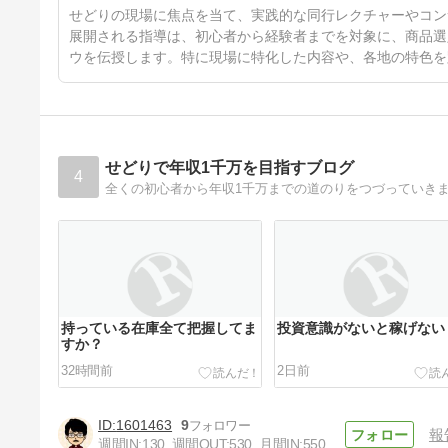
46日前
せどりの現場に焦点を当て、実践的な同行レクチャーやコン
展開される指導は、初心者から経験者までを対象に、商品選
ウを伝授します。特に現場に特化した内容や、各地の特色を
せどりで年収1千万を目指すブログ
4
全くの初心者から年収1千万までの道のりをつづっていき
持っている在庫全て把握してま
投資意識がないと稼げない
すか？
32時間前
2日前
1601463
9
報
週間IN:
130
週間OUT:
530
月間IN:
550