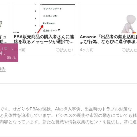
キュ
FBA販売商品の購入者さんに連
Amazon「出品者の禁止活動
動的
絡を取るメッセージが選択でき
よび行為、ならびに遵守事項
まと
ない場合の対処法
および「購入者の商品レビュ
ォロー。

80日前
4ヶ月前
ポリシー
す。
閉じる
報告
す。せどりやFBAの現状、AIの導入事例、出品時のトラブル対策な
と具体性を追求しています。ビジネスの裏側や市況の動きについても触
内容となっています。新たな挑戦や情報収集のヒントを提供し、常に進