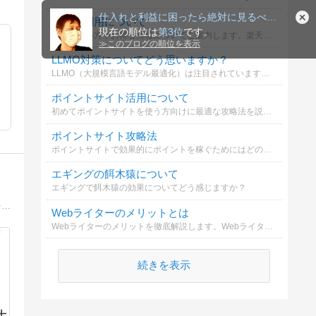
仕入れと利益に困ったら絶対に見るべきブログ！無料相談実施中♪
楽天の利用について
現在の順位は
第3位
です。
楽天の使い方やお得な情報についてご案内します。楽天市場や楽天カードを効果的に活用するポイントを知ることが大切です。
≫
このブログの順位を表示
LLMO対策についてどう思いますか？
LLMO（大規模言語モデル最適化）は注目されていますが、SEOとの違いや対策についてどう考えますか？詳しく解説しています。
ポイントサイト活用について
初めてポイントサイトを使う方向けに最適な攻略法を説明します。簡単に始められるので是非参考にしてください。
ポイントサイト攻略法
ポイントサイトで効果的にポイントを稼ぐためにはどのような方法が必要か選んでください
エギングの餌木猿について
エギングで餌木猿の効果についてどう感じますか？
転売・せどり・ポイ活で生活しています。転売・トレーディングカード・ゲーム・フィギュア・ポケモン関係ポイ活に関するお得情報を発信。転売コミュティEMI’ｓResaleROOM運営中。https://lin.ee/Qg5aeiu
Webライターのメリットとは
Webライターのメリットを徹底解説します。Webライターの魅力や成長のポイントを知り、副業としての可能性を探りましょう。
続きを表示
士