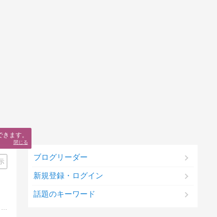
できます。
閉じる
ブログリーダー
示
新規登録・ログイン
話題のキーワード
現役せどらーであり、アマゾンカートボックスの獲得方法・評価獲得方法・せどりツールなど、アマゾンについて日々研究しているサイト「あまぞん神社」管理人のせどりブログ