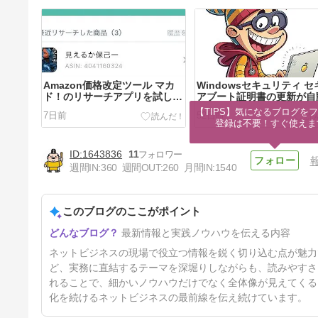
Amazon価格改定ツール マカ
Windowsセキュリティ セ
ド！のリサーチアプリを試して
アブート証明書の更新が自
みる
に行われない場合の対処法
【TIPS】気になるブログをフ
7日前
52日前
め
登録は不要！すぐ使えま
1643836
11
週間IN:
360
週間OUT:
260
月間IN:
1540
このブログのここがポイント
検索はチカラになる「3.11」
最新情報と実践ノウハウを伝える内容
東日本大震災から15年
5ヶ月前
ネットビジネスの現場で役立つ情報を鋭く切り込む点が魅力で
ど、実務に直結するテーマを深堀りしながらも、読みやすさ
れることで、細かいノウハウだけでなく全体像が見えてくる
化を続けるネットビジネスの最前線を伝え続けています。