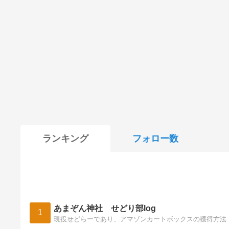
ランキング
フォロー数
あまぞん神社 せどり部log
1