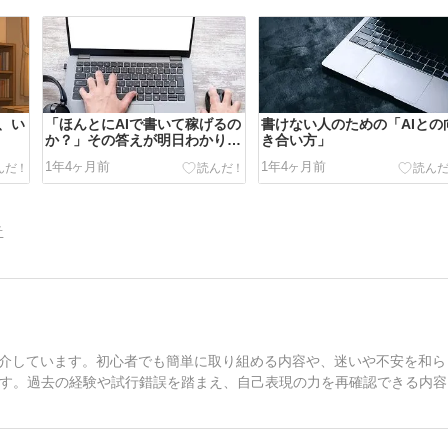
、い
「ほんとにAIで書いて稼げるの
書けない人のための「AIとの
か？」その答えが明日わかりま
き合い方」
す
1年4ヶ月前
1年4ヶ月前
告
紹介しています。初心者でも簡単に取り組める内容や、迷いや不安を和ら
す。過去の経験や試行錯誤を踏まえ、自己表現の力を再確認できる内容