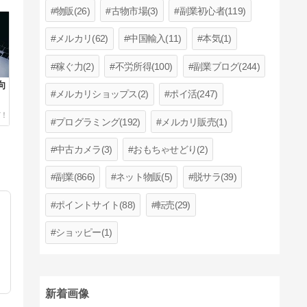
物販(26)
古物市場(3)
副業初心者(119)
メルカリ(62)
中国輸入(11)
本気(1)
稼ぐ力(2)
不労所得(100)
副業ブログ(244)
向
メルカリショップス(2)
ポイ活(247)
プログラミング(192)
メルカリ販売(1)
中古カメラ(3)
おもちゃせどり(2)
副業(866)
ネット物販(5)
脱サラ(39)
ポイントサイト(88)
転売(29)
ショッピー(1)
新着画像