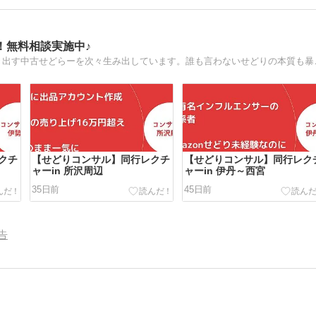
！無料相談実施中♪
圧倒的仕入れ方法で、圧倒
クチ
【せどりコンサル】同行レクチ
【せどりコンサル】同行レク
ャーin 所沢周辺
ャーin 伊丹～西宮
35日前
45日前
告