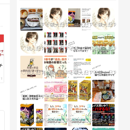
的利益(利益率５０％超)をたたき出す中古せどらーを次々生み出しています。誰も言わないせどりの本質も暴露します。
チ