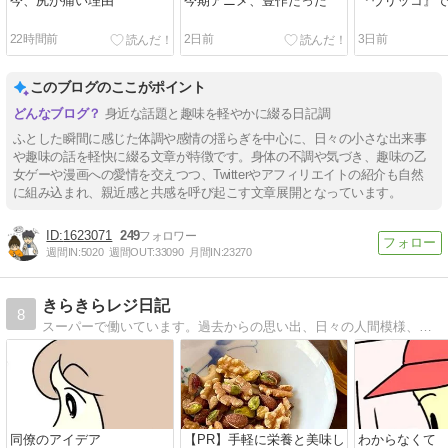
今、尻が痛い理由
今期アニメ、豊作だった
『ウリッコ』
22時間前
2日前
3日前
このブログのここがポイント
身近な話題と趣味を軽やかに綴る日記調
ふとした瞬間に感じた体調や感情の揺らぎを中心に、日々の小さな出来事
や趣味の話を軽快に綴る文章が特徴です。身体の不調や気づき、趣味の乙
女ゲーや漫画への愛情を交えつつ、Twitterやアフィリエイトの紹介も自然
に組み込まれ、親近感と共感を呼び起こす文章展開となっています。
1623071
249
週間IN:
5020
週間OUT:
33090
月間IN:
23270
きらきらレジ日記
8
スーパーで働いています。過去からの思い出、日々の人間模様、私目線のレジあるある等を描いています。
同僚のアイデア
【PR】手軽に栄養と美味し
わからなくて