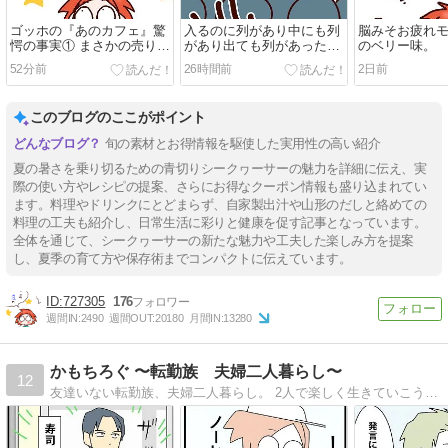
ゴッホの『あのカフェ』驚
入るのに列があり中にも列
脳みそお疲れ
愕の事実① まさかの売り上
があり出ても列があった件
のベリー味。
げ隠し・不正会計？
ｗ
52分前
26時間前
2日前
このブログのここがポイント
旬の素材とお得情報を駆使した実用性の高い紹介
夏の暑さを乗り切るための青切りシークヮーサーの魅力を詳細に伝え、実
際の使い方やレシピの提案、さらにお得なクーポン情報も盛り込まれてい
ます。料理やドリンクにとどまらず、自家製出汁や山形のだしと絡めての
料理の工夫も紹介し、日常生活に彩りと健康を促す記事となっています。
全体を通じて、シークヮーサーの新たな魅力や工夫した楽しみ方を提案
し、夏季の育て方や保存術までコンパクトに伝えています。
727305
176
週間IN:
2490
週間OUT:
20180
月間IN:
13280
かもちろぐ 〜転勤族 夫婦二人暮らし〜
12
友達いない転勤族、夫婦二人暮らし。 2人で楽しく生きていこうと決めました。 日常の事など。