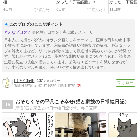
相
かった「子宮筋腫」３
かった「子宮
4日前
6日前
11日前
このブログのここがポイント
実体験と日常を丁寧に綴るストーリー
日本人の夫婦とパグ犬のオランダ暮らしをテーマに、医療や日常の出来事
を飾らずに紹介しています。入院費の詳細や保険制度の解説、身近なトラ
ブル解決方法など、リアルな体験を通じて親近感を高めているのが特徴で
す。親しみやすさとともに、具体的な制度や費用についても触れ、読者の
生活に役立つ視点を提供しています。多彩なエピソードを織り交ぜなが
ら、生活のリアルを鋭く、分かりやすく描き出しています。
2043548
137
週間IN:
1570
週間OUT:
10550
月間IN:
5750
おそらくその平凡こそ幸せ(猫と家族の日常絵日記）
16
黒猫2匹と家族との日常絵日記です。毎日更新