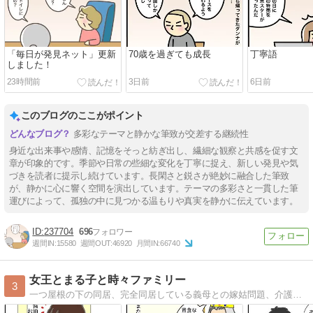
「毎日が発見ネット」更新
70歳を過ぎても成長
丁寧語
しました！
23時間前
3日前
6日前
このブログのここがポイント
多彩なテーマと静かな筆致が交差する継続性
身近な出来事や感情、記憶をそっと紡ぎ出し、繊細な観察と共感を促す文
章が印象的です。季節や日常の些細な変化を丁寧に捉え、新しい発見や気
づきを読者に提示し続けています。長閑さと鋭さが絶妙に融合した筆致
が、静かに心に響く空間を演出しています。テーマの多彩さと一貫した筆
運びによって、孤独の中に見つかる温もりや真実を静かに伝えています。
237704
696
週間IN:
15580
週間OUT:
46920
月間IN:
66740
女王とまる子と時々ファミリー
3
一つ屋根の下の同居、完全同居している義母との嫁姑問題、介護に対する嫁の愚痴メインのブログです。