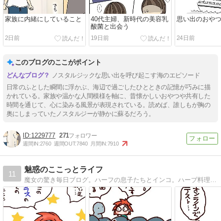
家族に内緒にしていること
40代主婦、新時代の美容乳
思い出のおや
酸菌と出会う
2日前
19日前
24日前
このブログのここがポイント
ノスタルジックな思い出を呼び起こす海のエピソード
日常のふとした瞬間に浮かぶ、海辺で過ごしたひとときの記憶が巧みに描
かれている。家族や温かな人間模様を軸に、昔懐かしいおやつや共有した
時間を通じて、心に染みる風景が表現されている。読めば、誰しもが胸の
奥にしまっていたノスタルジーが静かに蘇るだろう。
1229777
271
週間IN:
2760
週間OUT:
7840
月間IN:
7910
魅惑のここっとライフ
11
魔女の驚き毎日ブログ。ハーフの息子たちとインコ。ハーブ料理本出版しました！