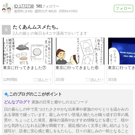
1772738
581
週間IN:
11450
週間OUT:
48620
月間IN:
47450
たくあんムスメたち。
6
2人の娘との毎日を4コマ漫画でかいてます
東京に行ってきました⑦
東京に行ってきました⑥
東京に行って
12時間前
2日前
3日前
このブログのここがポイント
家族の日常と癒やしのエピソード
日の暮らしの中で見つけたささやかな出来事や家族のやりとりを温かみの
ある筆致で綴っています。親しみやすい登場人物たちが織り成す日常の風
景や、ちょっとした発見、趣味の漫画やおすすめ情報などを通じて、穏や
かな気持ちになれる記事が満載です。親近感のわく文章と挿し絵のような
描写が、読者に安心感と癒しをもたらし、日々の楽しみの一助となること