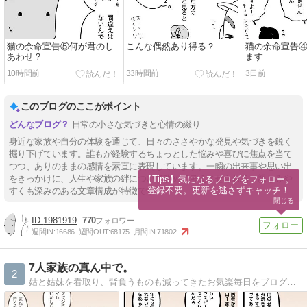
猫の余命宣告⑤何が君のし
こんな偶然あり得る？
猫の余命宣告
あわせ？
ます
10時間前
33時間前
3日前
このブログのここがポイント
日常の小さな気づきと心情の綴り
身近な家族や自分の体験を通じて、日々のささやかな発見や気づきを鋭く
掘り下げています。誰もが経験するちょっとした悩みや喜びに焦点を当て
つつ、ありのままの感情を素直に表現しています。一瞬の出来事や思い出
をきっかけに、人生や家族の絆について改めて考えさせられる、親しみや
【Tips】気になるブログをフォロー。

登録不要。更新を逃さずキャッチ！
すくも深みのある文章構成が特徴です。
閉じる
1981919
770
週間IN:
16686
週間OUT:
68175
月間IN:
71802
7人家族の真ん中で。
2
姑と姑妹を看取り、背負うものも減ってきたお気楽毎日をブログで更新。心に描いた夫婦の未来予想図は思ったとおりにかなえられていくのか…？