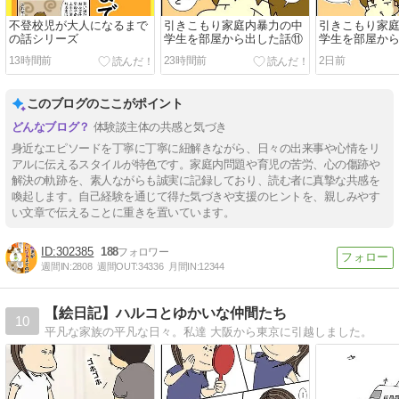
不登校児が大人になるまで
引きこもり家庭内暴力の中
引きこもり家
の話シリーズ
学生を部屋から出した話⑪
学生を部屋か
13時間前
23時間前
2日前
このブログのここがポイント
体験談主体の共感と気づき
身近なエピソードを丁寧に丁寧に紐解きながら、日々の出来事や心情をリ
アルに伝えるスタイルが特色です。家庭内問題や育児の苦労、心の傷跡や
解決の軌跡を、素人ながらも誠実に記録しており、読む者に真摯な共感を
喚起します。自己経験を通じて得た気づきや支援のヒントを、親しみやす
い文章で伝えることに重きを置いています。
302385
188
週間IN:
2808
週間OUT:
34336
月間IN:
12344
【絵日記】ハルコとゆかいな仲間たち
10
平凡な家族の平凡な日々。私達 大阪から東京に引越しました。