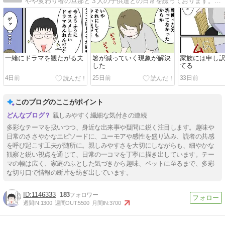
やや変わり者の旦那と３人の子供達との日常を綴っております。ブログリニューアルしました。
一緒にドラマを観たがる夫
箸が減っていく現象が解決
家族には申し
した
てる
4日前
25日前
33日前
このブログのここがポイント
親しみやすく繊細な気付きの連続
多彩なテーマを扱いつつ、身近な出来事や疑問に鋭く注目します。趣味や
日常のささやかなエピソードに、ユーモアや感性を盛り込み、読者の共感
を呼び起こす工夫が随所に。親しみやすさを大切にしながらも、細やかな
観察と鋭い視点を通じて、日常の一コマを丁寧に描き出しています。テー
マの幅は広く、家庭のふとした気づきから趣味、ペットに至るまで、多彩
な切り口で情報の断片を紡ぎ出しています。
1146333
183
週間IN:
1300
週間OUT:
5500
月間IN:
3700