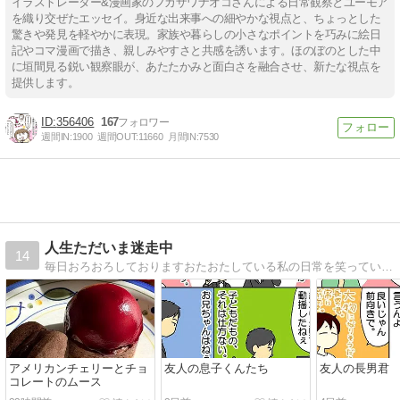
イラストレーター&漫画家のフカザワナオコさんによる日常観察とユーモア
を織り交ぜたエッセイ。身近な出来事への細やかな視点と、ちょっとした
驚きや発見を軽やかに表現。家族や暮らしの小さなポイントを巧みに絵日
記やコマ漫画で描き、親しみやすさと共感を誘います。ほのぼのとした中
に垣間見る鋭い観察眼が、あたたかみと面白さを融合させ、新たな視点を
提供します。
356406
167
週間IN:
1900
週間OUT:
11660
月間IN:
7530
人生ただいま迷走中
14
毎日おろおろしておりますおたおたしている私の日常を笑っていただければこれ幸い
アメリカンチェリーとチョ
友人の息子くんたち
友人の長男君
コレートのムース