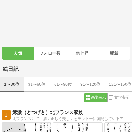
人気
フォロー数
急上昇
新着
絵日記
1〜30位
31〜60位
61〜90位
91〜120位
121〜150位
画像表示
文字表示
嫁激（とつげき）北フランス家族
1
北フランスにて、清く正しく美しくをモットーに奮闘しているアラサー母の絵日記です。