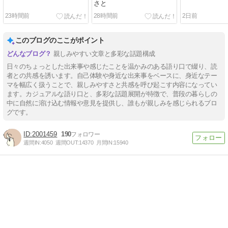
さと
23時間前
28時間前
2日前
このブログのここがポイント
親しみやすい文章と多彩な話題構成
日々のちょっとした出来事や感じたことを温かみのある語り口で綴り、読
者との共感を誘います。自己体験や身近な出来事をベースに、身近なテー
マを幅広く扱うことで、親しみやすさと共感を呼び起こす内容になってい
ます。カジュアルな語り口と、多彩な話題展開が特徴で、普段の暮らしの
中に自然に溶け込む情報や意見を提供し、誰もが親しみを感じられるブロ
グです。
2001459
190
週間IN:
4050
週間OUT:
14370
月間IN:
15940