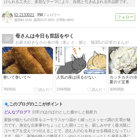
けられる工夫と、多彩なテーマにより、自然と引き込まれる作品群です。
2133021
350
週間IN:
1230
週間OUT:
3870
月間IN:
4900
母さんは今日も世話をやく
22
お家大好きな小心者の母（私）と、娘と、猫3匹の日常のまんがです。（夫もたまに…）。
巻いて巻いて〜
人気の座は揺るがない
カッチカチの
夏のド定番
7時間前
23時間前
30時間前
このブログのここがポイント
日常のほのぼのとした癒やしと観察力
家族や猫たちの日常をユーモラスかつ温かく綴ったエッセイ調の文章が魅
力です。身近な出来事やちょっとした困りごとを、親しみやすく最大限に
ユーモアを交えつつ伝えることで、読む人の心を和ませる構成となってい
ます。特に、家族や猫との微笑ましいやりとりやちょっとした発見を通じ