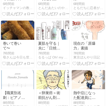
先生から言わ
貞未満』第8
6時間前
6時間前
6時間前
イッチャマンの教科書
とんだあたいのやさぐれ日記
ともだちに忍者が多い人のブログ
れたのは…。
話見どころ～
巻いて巻い
夏肌を守る｜
現在の「原爆
て〜
夫に「日焼け
力」素描
止め」を塗っ
7時間前
7時間前
7時間前
母さんは今日も世話をやく
るるっぱ Oh! my sweet husband
東京ぼんやり日記
てもらうため
に
【職業別名
＜卵巣癌＞術
熱中症になっ
刺：ピアノ教
前抗がん剤編
た配達員に
室･ピアノ講
15～右腎臓の
『宅配会社な
8時間前
8時間前
8時間前