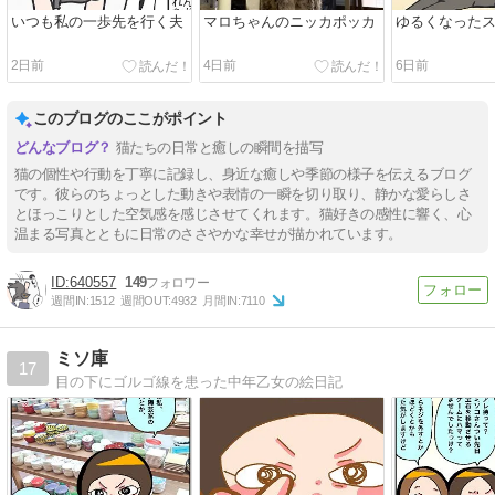
いつも私の一歩先を行く夫
マロちゃんのニッカポッカ
ゆるくなった
2日前
4日前
6日前
このブログのここがポイント
猫たちの日常と癒しの瞬間を描写
猫の個性や行動を丁寧に記録し、身近な癒しや季節の様子を伝えるブログ
です。彼らのちょっとした動きや表情の一瞬を切り取り、静かな愛らしさ
とほっこりとした空気感を感じさせてくれます。猫好きの感性に響く、心
温まる写真とともに日常のささやかな幸せが描かれています。
640557
149
週間IN:
1512
週間OUT:
4932
月間IN:
7110
ミソ庫
17
目の下にゴルゴ線を患った中年乙女の絵日記