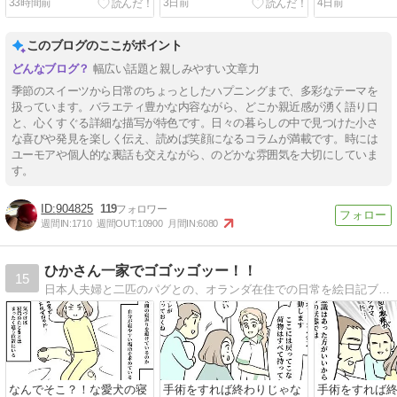
33時間前
3日前
4日前
このブログのここがポイント
幅広い話題と親しみやすい文章力
季節のスイーツから日常のちょっとしたハプニングまで、多彩なテーマを
扱っています。バラエティ豊かな内容ながら、どこか親近感が湧く語り口
と、心くすぐる詳細な描写が特色です。日々の暮らしの中で見つけた小さ
な喜びや発見を楽しく伝え、読めば笑顔になるコラムが満載です。時には
ユーモアや個人的な裏話も交えながら、のどかな雰囲気を大切にしていま
す。
904825
119
週間IN:
1710
週間OUT:
10900
月間IN:
6080
ひかさん一家でゴゴッゴッー！！
15
日本人夫婦と二匹のパグとの、オランダ在住での日常を絵日記ブログで描いてます。
なんでそこ？！な愛犬の寝
手術をすれば終わりじゃな
手術をすれば