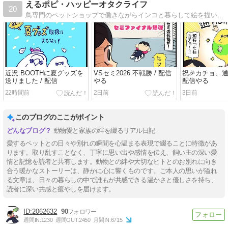
えるポピ・ハッピーオタクライフ
20
鳥専門のペットショップで働きながらインコと暮らして絵を描いてゲームするオタクの絵日記
近況:BOOTHに夏グッズを
VSセミ2026 不戦勝 / 配信
祝🎉カチョ、通
送りました / 配信
やる
配信やる
22時間前
2日前
3日前
このブログのここがポイント
動物愛と家族の絆を綴るリアル日記
愛するペットとの日々や別れの瞬間を心温まる表現で綴ることに特徴があ
ります。取り乱すことなく、丁寧に思い出や感情を伝え、飼い主の深い愛
情と記憶を読者と共有します。動物との絆や大切なヒトとのお別れに向き
合う暖かなストーリーは、静かに心に響くものです。ご本人の思いが溢れ
る文章は、日々の暮らしの中で誰もが共感できる温かさと優しさを持ち、
読者に深い共感と癒やしを届けます。
2062632
90
週間IN:
1230
週間OUT:
2450
月間IN:
6715