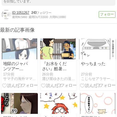
を目指しています。
1051267
243
週間IN:
5460
週間OUT:
31500
月間IN:
19990
最新の記事画像
地獄のジャパ
『お水をくだ
やっちまった
ンツアー
さい』酷暑の
【37】
中水を求めた
27分前
17分前
26分前
こじらせアラサーの人生日記
サマ子の海外ママじゃーなる
運び屋ゆきたの漫画な日常
配達員の悲劇