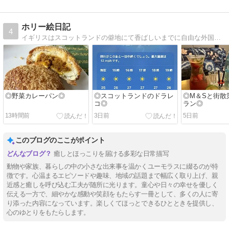
ホリー絵日記
4
イギリスはスコットランドの僻地にて香ばしいまでに自由な外国人夫と年子の娘達に振り回される日常を描いてます。
◎野菜カレーパン◎
◎スコットランドのドラレ
◎M＆Sと街散
コ◎
ラン◎
13時間前
3日前
5日前
このブログのここがポイント
癒しとほっこりを届ける多彩な日常描写
動物や家族、暮らしの中の小さな出来事を温かくユーモラスに綴るのが特
徴です。心温まるエピソードや趣味、地域の話題まで幅広く取り上げ、親
近感と癒しを呼び込む工夫が随所に光ります。童心や日々の幸せを優しく
伝える一方で、細やかな感動や笑顔をもたらす一冊として、多くの人に寄
り添った内容になっています。楽しくてほっとできるひとときを提供し、
心のゆとりをもたらします。