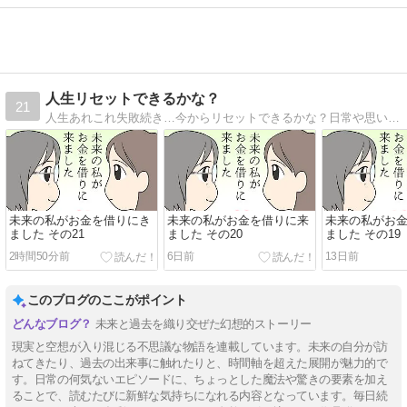
人生リセットできるかな？
21
人生あれこれ失敗続き…今からリセットできるかな？日常や思い出、創作、パロディ…その他もろもろ何でもありのマンガブログです。
未来の私がお金を借りにき
未来の私がお金を借りに来
未来の私がお
ました その21
ました その20
ました その19
2時間50分前
6日前
13日前
このブログのここがポイント
未来と過去を織り交ぜた幻想的ストーリー
現実と空想が入り混じる不思議な物語を連載しています。未来の自分が訪
ねてきたり、過去の出来事に触れたりと、時間軸を超えた展開が魅力的で
す。日常の何気ないエピソードに、ちょっとした魔法や驚きの要素を加え
ることで、読むたびに新鮮な気持ちになれる内容となっています。毎日続