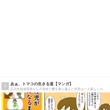
あぁ、トマコの生きる道【マンガ】
9
広汎性発達障害から不登校と鬱を乗り越えた長男は一人暮らしの社会人二年生。ADHDを抱えた次男は社会人一年生。発達障害３兄弟を育てる母トマコの４〜１６コママンガ。