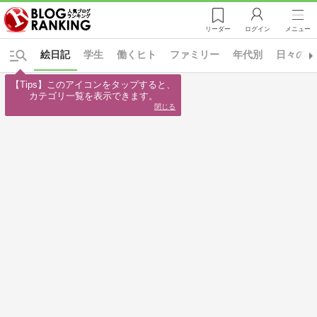
リーダー
ログイン
メニュー
絵日記
学生
働くヒト
ファミリー
年代別
日々の出
【Tips】このアイコンをタップすると、

カテゴリ一覧を表示できます。
閉じる