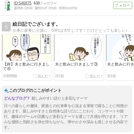
546875
610
週間IN:
13590
週間OUT:
37820
月間IN:
60790
絵日記でございます。
5
仕事に家事に介護に、50代は大忙しです！だけどとっても楽しい♪そんな日常を絵日記で書いています。
【終】夫と飲みに行きまし
夫と飲みに行きまして③
夫と飲みに行
て④
22時間前
2日前
3日前
このブログのここがポイント
親しみやすい語りと多彩なテーマ
日々の暮らしや趣味、家族との出来事を心温まる筆致で綴ることに特徴が
あります。親しみやすさと自然体な語り口にこだわり、コンサートや旅
行、趣味のゲームや読書など多彩なテーマを通じて共感を呼びます。リア
ルな感情と気軽さを併せ持ちながら、華やかさや深みも感じさせる内容で
す。