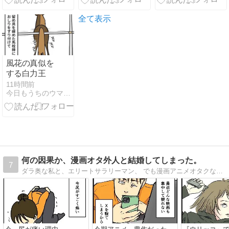
全て表示
風花の真似を
する白力王
11時間前
今日もうちのウマコが騒いでる
何の因果か、漫画オタ外人と結婚してしまった。
7
ダラ奥な私と、エリートサラリーマン、 でも漫画アニメオタクな外国人夫との日常について、 毎日更新しています。