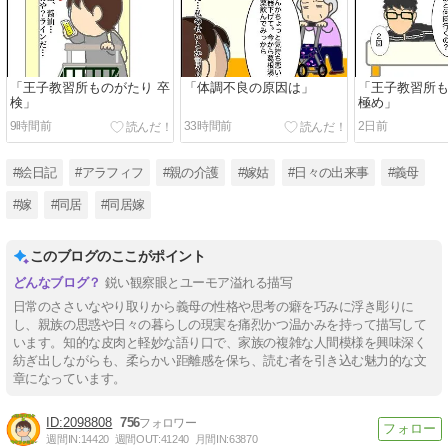
「王子教習所ものがたり 卒
「体調不良の原因は」
「王子教習所も
検」
極め」
9時間前
33時間前
2日前
#絵日記
#アラフィフ
#親の介護
#嫁姑
#日々の出来事
#義母
#嫁
#同居
#同居嫁
このブログのここがポイント
鋭い観察眼とユーモア溢れる描写
日常のささいなやり取りから義母の性格や思考の癖を巧みに浮き彫りに
し、親族の思惑や日々の暮らしの現実を痛烈かつ温かみを持って描写して
います。知的な皮肉と軽妙な語り口で、家族の複雑な人間模様を興味深く
紡ぎ出しながらも、柔らかい距離感を保ち、読む者を引き込む魅力的な文
章になっています。
2098808
756
週間IN:
14420
週間OUT:
41240
月間IN:
63870