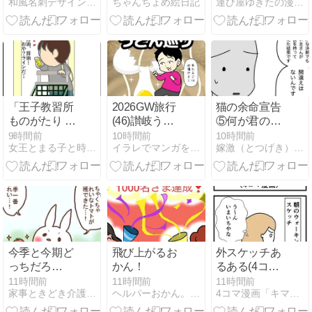
和風名刺デザインの事なら名刺広芸＆YOU
ちゃんちょめ絵日記
運び屋ゆきたの漫画な日常
師･ピアノ調律
行末～
らでは』のク
師･ピアニス
ールな応急処
ト】 音符のあ
置
しらいがかわ
いい、グラン
ドピアノ型の
名刺
「王子教習所
2026GW旅行
猫の余命宣告
ものがたり 卒
(46)讃岐うど
⑤何が君のし
検」
ん巡り
あわせ？
9時間前
10時間前
10時間前
女王とまる子と時々ファミリー
イラレでマンガを描く
嫁激（とつげき）北フランス家族
今季と今期ど
飛び上がるお
外スケッチあ
っちだろ
かん！
るある(4コマ
う…？
漫画)
11時間前
11時間前
11時間前
家事ときどき介護〜介護は一息、今度は育児！？〜
ヘルパーおかん。介護とか、二世帯同居とかマンガ。
4コマ漫画「キママさん」