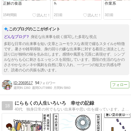
正解の食器
🫰
作業系
15時間前
2日前
3日前
このブログのここがポイント
身近な出来事を鋭く描写した多彩な視点
多彩な日常の出来事を短い文章とユーモラスな表現で綴るスタイルが特徴
です。暑さや雑草掃除、身の回りの嫌な出来事に対する着目と淡淡とした
語り口が独特の味を生み出します。感情や風景を冗長に表現せず、シンプ
ルながらも心に刺さるエッセンスを屈指しています。普段の生活のなかの
ささやかなホンネや風刺を自然に取り入れ、一つ一つの短文が共感を呼
び、読者の心の共振を誘います。
2069517
54
週間IN:
1360
週間OUT:
9880
月間IN:
5960
にらもくの人生いろいろ 幸せの記録
18
40代 独身日常の何でもない出来事や思い出を綴っています。よろしくお願いいたします。