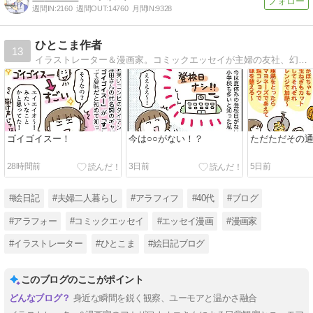
週間IN:
2160
週間OUT:
14760
月間IN:
9328
ひとこま作者
13
イラストレーター＆漫画家。コミックエッセイが主婦の友社、幻冬舎、KADOKAWA、芳文社、イースト・プレス、ダイヤモンド社などから発売中です。
ゴイゴイスー！
今は○○がない！？
ただただその
28時間前
3日前
5日前
#絵日記
#夫婦二人暮らし
#アラフィフ
#40代
#ブログ
#アラフォー
#コミックエッセイ
#エッセイ漫画
#漫画家
#イラストレーター
#ひとこま
#絵日記ブログ
このブログのここがポイント
身近な瞬間を鋭く観察、ユーモアと温かさ融合