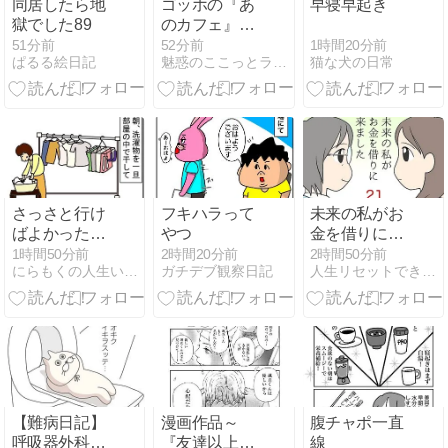
同居したら地
ゴッホの『あ
早寝早起き
獄でした89
のカフェ』驚
愕の事実① ま
1時間20分前
51分前
52分前
猫な犬の日常
ぱるる絵日記
魅惑のここっとライフ
さかの売り上
げ隠し・不正
会計？
さっさと行け
フキハラって
未来の私がお
ばよかったと
やつ
金を借りにき
反省した事
ました その21
1時間50分前
2時間20分前
2時間50分前
にらもくの人生いろいろ 幸せの記録
ガチデブ観察日記
人生リセットできるかな？
【難病日記】
漫画作品～
腹チャポ一直
呼吸器外科の
『友達以上不
線