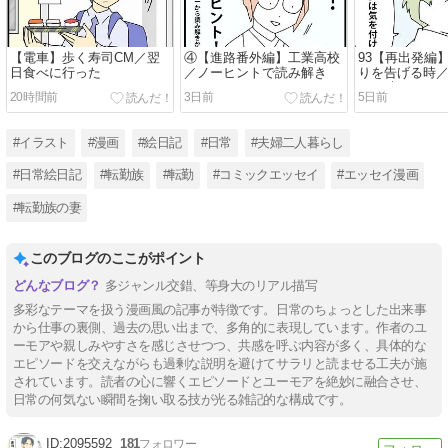
【電車】歩く寿司CM／翌
④【進路番外編】工業高校
93【再出発編
日食べに行った
／ノーヒントで読み解き
りを告げる時
なる時９
20時間前
3日前
5日前
#イラスト
#漫画
#絵日記
#日常
#夫婦二人暮らし
#日常絵日記
#転勤族
#転勤
#コミックエッセイ
#エッセイ漫画
#転勤族の妻
このブログのここがポイント
多ジャンル交錯、等身大のリアル描写
多彩なテーマを扱う漫画風の記事が特徴です。日常のちょっとした出来事
から仕事の裏側、過去の思い出まで、多角的に表現しています。作者のユ
ーモアや親しみやすさを感じさせつつ、共感を呼ぶ内容が多く、具体的な
エピソードを交えながらも過剰な説明を避けてサラリと読ませる工夫が施
されています。読者の心に響くエピソードとユーモアを絶妙に融合させ、
日常の何気ない瞬間を掬い取る技が光る雑記的な構成です。
2095592
181