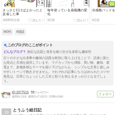
さっさと行けばよかったと
毎年使っている扇風機の変
冷感敷パッド
反省した事
化
1時間50分前
3日前
4日前
#40代
#雑談
このブログのここがポイント
身近な話題と発見を織り交ぜる多彩な趣味性
日々の小さな出来事や趣味の話題を軽快に取り上げることで、読者に新た
な視点と共感を提供しています。マグカップから掃除、買い物、趣味、家
電まで、多種多様なテーマを掘り下げながらも、シンプルな文章と親しみ
やすいトーンで飽きさせません。それぞれの記事にちりばめられたコツや
発見は、日常にちょっとした工夫と彩りを加えるきっかけとなるでしょ
う。
2077515
55
週間IN:
1300
週間OUT:
10070
月間IN:
5960
とうふう絵日記
19