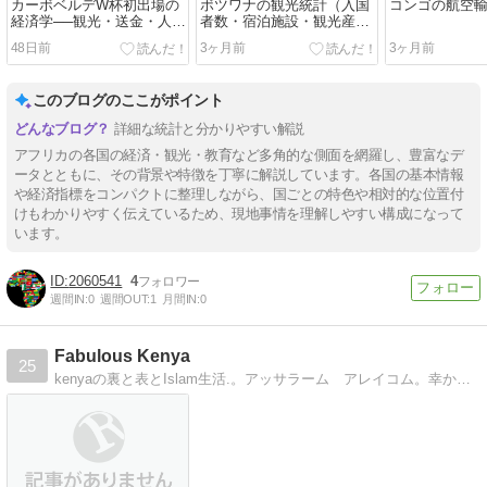
カーボベルデW杯初出場の
ボツワナの観光統計（入国
コンゴの航空
経済学──観光・送金・人的
者数・宿泊施設・観光産業
資本輸出が生んだミクロ国
労働者数）
48日前
3ヶ月前
3ヶ月前
家の戦略
このブログのここがポイント
詳細な統計と分かりやすい解説
アフリカの各国の経済・観光・教育など多角的な側面を網羅し、豊富なデ
ータとともに、その背景や特徴を丁寧に解説しています。各国の基本情報
や経済指標をコンパクトに整理しながら、国ごとの特色や相対的な位置付
けもわかりやすく伝えているため、現地事情を理解しやすい構成になって
います。
2060541
4
週間IN:
0
週間OUT:
1
月間IN:
0
Fabulous Kenya
25
kenyaの裏と表とIslam生活.。アッサラーム アレイコム。幸か不幸か、ここはアフリカ。