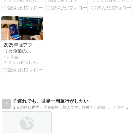
アフリカ経済しらべ - アフリカ経済について調べていきます。
韓国であそぼう！
アフリカ経済しらべ - アフリカ経済について調べていきます。
光・送金・人
の招待コード
設・観光産業
的資本輸出が
は？
労働者数）
生んだミクロ
【VHQL9G89】
国家の戦略
韓国の支払は
これ！
2025年版アフ
リカ企業の時
価総額Top250
4ヶ月前
アフリカ経済しらべ - アフリカ経済について調べていきます。
子連れでも、世界一周旅行がしたい
7
１８の時に世界一周を経験し旅人です。旅仲間と結婚し、アフリカ子連れ旅行に行くなど世界中旅してます。世界を旅行するすべての方へ。