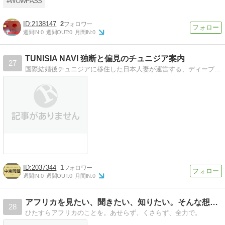
#WOWPASS
2138147
2
週間IN:
0
週間OUT:
0
月間IN:
0
TUNISIA NAVI 独断と偏見のチュニジア案内
27
国際結婚後チュニジアに移住した日本人妻が運営する、ディープなチュニジアをもっと知ってもらうための案内ブログ。国際結婚や主人の日本語学習での面白エピソードなどをイラストでご紹介しています。
2037344
1
週間IN:
0
週間OUT:
0
月間IN:
0
アフリカを見たい、聞きたい、知りたい。そんな想いからはじまり
28
ひたすらアフリカのことを。あせらず、くさらず、全力で。