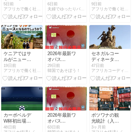
したのでしょ
136日間の総
か？ ～揺れる
5日前
6日前
9日前
アフリカで働く社長のブログ
夫婦でゆったりバックパッカー旅
アフリカで働く社長のブログ
うか？
費用
イギリス軍と
ケニア政府の
関係～
ケニアではサ
2026年最新ワ
セネガルコー
ルがニュース
オパス
ディネータ
になるのでし
(WOWPASS)
ー：セネガル
19日前
29日前
47日前
アフリカで働く社長のブログ
韓国であそぼう！
アフリカコーディネーター：アフリカ撮影コーディネーター
ょうか？ ～野
の招待コード
撮影コーディ
生動物と暮ら
は？
ネーター：セ
す国の日常と
【VHQL9G89】
ネガルでのTV
は～
韓国の支払は
取材・撮影コ
これ！
ーディネー
ト：海外ロ
ケ・撮影コー
ディネーター
カーボベルデ
2026年最新ワ
ボツワナの観
W杯初出場の
オパス
光統計（入国
経済学──観
(WOWPASS)
者数・宿泊施
48日前
63日前
3ヶ月前