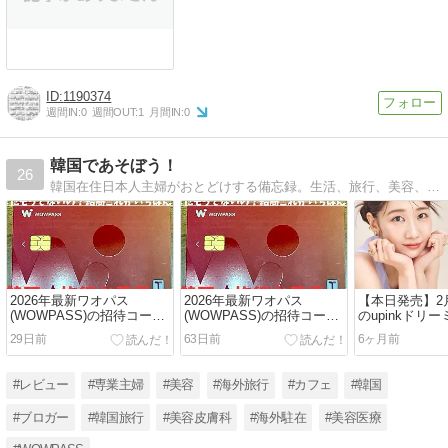
1190374
週間IN:
0
週間OUT:
1
月間IN:
0
韓国であそぼう！
26
韓国在住日本人主婦がおとどけする備忘録。生活、旅行、美容、日記、雑記、地方旅行etc
2026年最新ワオパス
2026年最新ワオパス
【本日発売】2
(WOWPASS)の招待コード
(WOWPASS)の招待コード
のupinkドリ
は？【VHQL9G89】韓国の
は？【VHQL9G89】韓国の
ークはどこで
29日前
63日前
6ヶ月前
支払はこれ！
支払はこれ！
てみた！
#レビュー
#専業主婦
#美容
#海外旅行
#カフェ
#韓国
#ブロガー
#韓国旅行
#美容皮膚科
#海外駐在
#美容医療