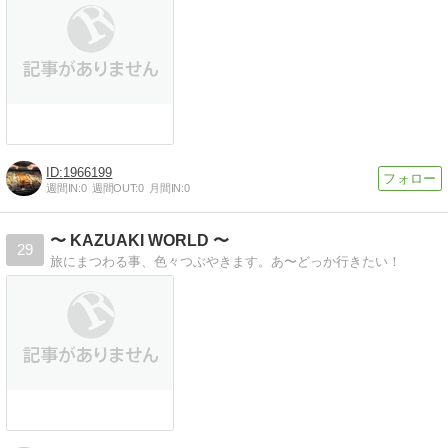
1966199
週間IN:
0
週間OUT:
0
月間IN:
0
〜 KAZUAKI WORLD 〜
29
旅にまつわる事、色々つぶやきます。あ〜どっか行きたい！