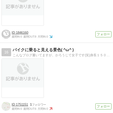
1846160
週間IN:
0
週間OUT:
8
月間IN:
0
バイクに乗ると見える景色( ^ω^ )
16
こんなブログ書いてますが、かろうじて女子です(笑)身長１５０cmで足もギリギリ届くくらいですが、カッコイイバイクに乗りたくて免許取りました！カメラとバイクが大…
1751151
1
週間IN:
0
週間OUT:
6
月間IN:
0