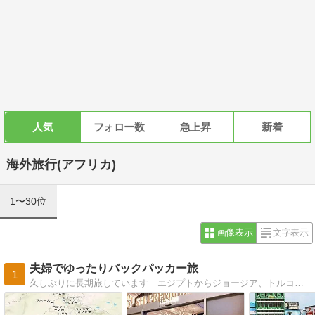
人気
フォロー数
急上昇
新着
海外旅行(アフリカ)
1〜30位
画像表示
文字表示
夫婦でゆったりバックパッカー旅
1
久しぶりに長期旅しています エジプトからジョージア、トルコを経てブルガリアからヨーロッパを横断してモロッコまで 今は南インドに滞在中です