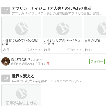
アフリカ ナイジェリア人夫とのしあわせ生活
17
アフリカ ナイジェリア人夫との国際結婚アフリカの文化、習慣など日本とかなり違います。
大使館に勤めている兄弟が
ナイジェリアのバーベキュ
目白の邸宅
訪問
ー2回目
1年前
1年前
1年前
1376038
7
週間IN:
0
週間OUT:
5
月間IN:
0
世界を変える
18
4年間働いた大企業を辞め、アフリカのウガンダへ