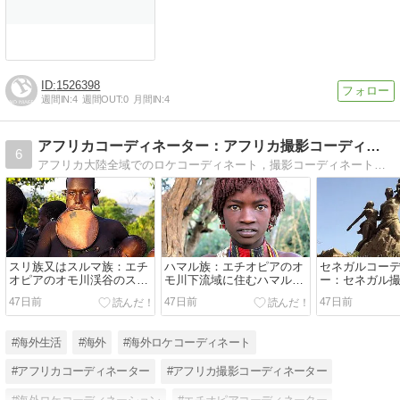
1526398
週間IN:
4
週間OUT:
0
月間IN:
4
アフリカコーディネーター：アフリカ撮影コーディネーター
6
アフリカ大陸全域でのロケコーディネート，撮影コーディネートプロダクションです。報道 / ニュース、 ドキュメンタリー、バラエティー番組、 等々
スリ族又はスルマ族：エチ
ハマル族：エチオピアのオ
セネガルコー
オピアのオモ川渓谷のスリ
モ川下流域に住むハマル
ー：セネガル
族：エチオピアの裸族：エ
族：又はハマー族
ネーター：セネ
47日前
47日前
47日前
チオピアの少数民族：アフ
取材・撮影コ
リカの部族
ト：海外ロケ
ィネーター
#海外生活
#海外
#海外ロケコーディネート
#アフリカコーディネーター
#アフリカ撮影コーディネーター