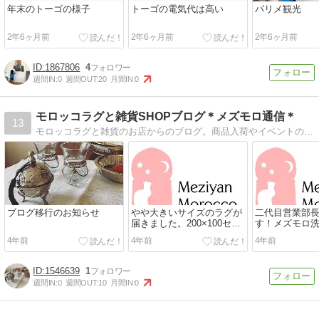
年末のトーゴの様子
トーゴの電気代は高い
パリメ観光
2年6ヶ月前
2年6ヶ月前
2年6ヶ月前
1867806
4
週間IN:
0
週間OUT:
20
月間IN:
0
モロッコラグと雑貨SHOPブログ＊メズモロ通信＊
13
モロッコラグと雑貨のお店からのブログ。商品入荷やイベントのお知らせの他、日々の事も織り交ぜてアップしています。
ブログ移行のお知らせ
やや大きいサイズのラグが
二代目営業部
届きました。200×100セン
す！メズモロ
チ、1990年代のものです
は、来週営業
4年前
4年前
4年前
が、状...
なります。ご...
1546639
1
週間IN:
0
週間OUT:
10
月間IN:
0