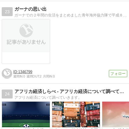
ガーナの思い出
23
ガーナでの２年間の生活をまとめました青年海外協力隊で平成８年にガーナに理数科教師で滞在していたときのブログです。
1346799
週間IN:
0
週間OUT:
2
月間IN:
0
アフリカ経済しらべ - アフリカ経済について調べていきます。
24
アフリカ経済について調べていきます。