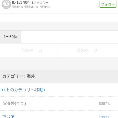
1537864
2
週間IN:
0
週間OUT:
0
月間IN:
0
1〜30位
前のページ
次のページ
カテゴリー : 海外
(↑上のカテゴリへ移動)
※海外(全て)
6087
アジア
1337