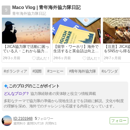
Maco Vlog | 青年海外協力隊日記
9
青年海外協力隊日記
【JICA協力隊で活動に困っ
【留学・ワーホリ】海外で
【注意】JIC
ている人・これから協力隊
生活すると英会話は向上す
をSNSから得
で活躍したい人へ】途上国
るのか？青年海外協力隊員
2年3ヶ月前
2年6ヶ月前
2年7ヶ月前
におけるニーズを考える。
が1年途上国に住んでみて
感じたこと。
#ボランティア
#国際
#コーヒー
#青年海外協力隊
#ルワンダ
このブログのここがポイント
協力隊経験者の実体験と役立つ情報満載
多彩なテーマで協力隊の準備から現地生活までを詳細に解説。文化や制度
の理解を深め、海外でのチャレンジを応援する内容となっています。
2101948
5
週間IN:
0
週間OUT:
18
月間IN:
1