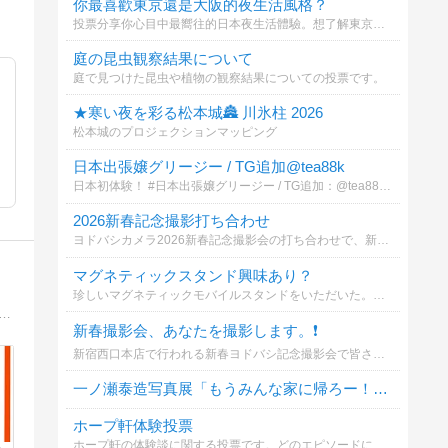
你最喜歡東京還是大阪的夜生活風格？
投票分享你心目中最嚮往的日本夜生活體驗。想了解東京新宿池袋或大阪難波心齋橋的專屬放鬆與預約指南嗎？歡迎參與投票並查看詳情！
庭の昆虫観察結果について
庭で見つけた昆虫や植物の観察結果についての投票です。
★寒い夜を彩る松本城🏯 川氷柱 2026
松本城のプロジェクションマッピング
日本出張嬢グリージー / TG追加@tea88k
日本初体験！ #日本出張嬢グリージー / TG追加：@tea88k 【写真本人確認】#童顔爆乳ロリ（NS中出し可能）
2026新春記念撮影打ち合わせ
ヨドバシカメラ2026新春記念撮影会の打ち合わせで、新宿西口本店・カメラ館へいきました。新春初仕事の撮影機材はCanon EOS R5 Mark II RF24-105mm F4 L ISMです。
マグネティックスタンド興味あり？
珍しいマグネティックモバイルスタンドをいただいた。興味はある？
anのブログ。伊勢神宮を始め、神社仏閣、野鳥、風景などの美しい写真と、ちょっといい話。写真魂と書いてフォトダマと読むのです。
新春撮影会、あなたを撮影します。❗️
新宿西口本店で行われる新春ヨドバシ記念撮影会で皆さんを撮影します。あなたが撮影するなら？
一ノ瀬泰造写真展「もうみんな家に帰ろー！」について
ホープ軒体験投票
ホープ軒の体験談に関する投票です。どのエピソードに共感しますか？