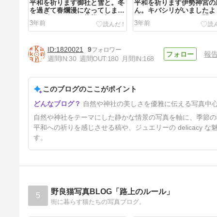
平和を祈ります御社と雪と。冬
平和を祈ります伊勢神宮の
を過ぎて春爛漫になってしま
ん。キバシリがいましたよ
い、ポストできん状態お知ら
ーリュー（とチィーの間みた.
3年前
3年前
せ...
1820021
9
報
週間IN:
30
週間OUT:
180
月間IN:
168
このブログのここがポイント
平和を祈ります伊勢神宮の桜と
自然や神社の美しさを優雅に伝える写真中
メジロ。かわいいそして！決勝
感動と感謝しかないゲ...
3年前
自然や神社をテーマにした静かな情景の写真を軸に、季節の
平和への祈りを感じさせる稿や、ジュエリーの delicac
す。
野良猫写真BLOG「路上のルール」
5
街に暮らす猫たちの写真ブログ。