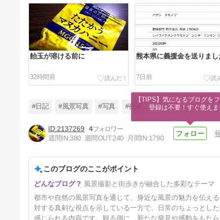
飴玉が溶ける前に
熊本県に義援金を送りまし
32時間前
7日前
【TIPS】気になるブログをフ
#日記
#風景写真
#写真
#夜景
登録は不要！すぐ使えま
2137269
4
週間IN:
380
週間OUT:
240
月間IN:
1790
日本橋をぶらぶらと
このブログのここがポイント
17日前
風景撮影と街歩きが融合した多彩なテーマ
都市や自然の風景写真を通じて、身近な風景の魅力を伝える
対する真剣な視点を示している一方で、日常のちょっとした
感じられる内容です。観る側に、新たな発見や感動をもたら