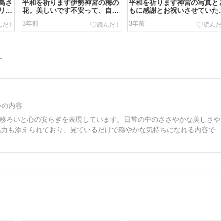
鳥さ
平和を祈ります伊勢神宮の梅の
平和を祈ります神宮の写真と
リュ
花。美しいです不安って、自分
もに感謝とお祝いさせていた
..
を大きな存在だと勘違いして...
きます日本優勝感動しまくっ..
3年前
3年前
告
心の内容
移ろいと心の安らぎを表現しています。日常の中のささやかな美しさや
y な魅力も添えられており、見ているだけで穏やかな気持ちになれる内容で