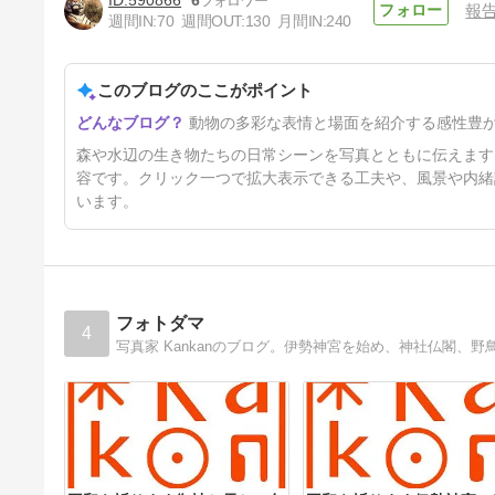
報
週間IN:
70
週間OUT:
130
月間IN:
240
食事中
このブログのここがポイント
8ヶ月前
動物の多彩な表情と場面を紹介する感性豊
森や水辺の生き物たちの日常シーンを写真とともに伝えます
容です。クリック一つで拡大表示できる工夫や、風景や内緒
います。
フォトダマ
4