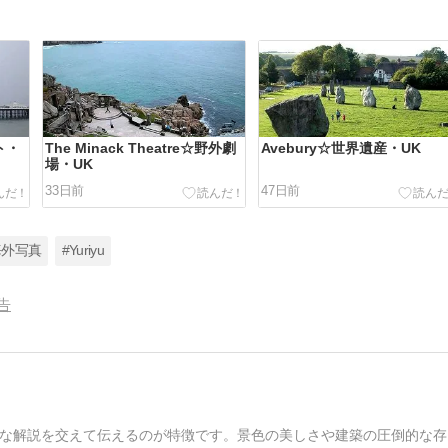
スト・
The Minack Theatre☆野外劇
Avebury☆世界遺産・UK
場・UK
33日前
47日前
海外写真
#Yuriyu
告
な解説を交えて伝えるのが特徴です。景色の美しさや建築の圧倒的な存