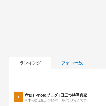
ランキング
フォロー数
孝信s Photoブログ | 丑三つ時写真家
1
草木も眠る丑三つ時がゴールデンタイムです。