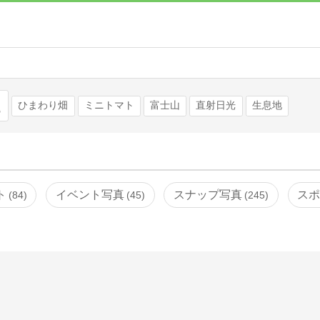
検索
ひまわり畑
ミニトマト
富士山
直射日光
生息地
ト
イベント写真
スナップ写真
ス
84
45
245