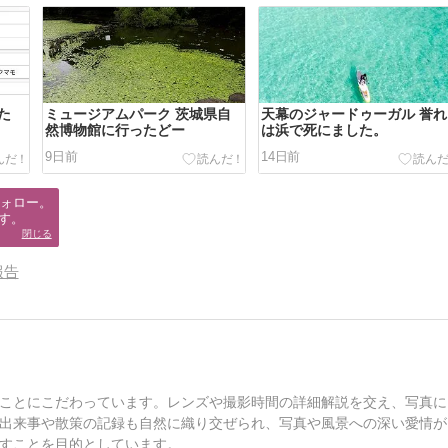
た
ミュージアムパーク 茨城県自
天幕のジャードゥーガル 誉れ
然博物館に行ったどー
は浜で死にました。
9日前
14日前
ォロー。

す。
閉じる
報告
ことにこだわっています。レンズや撮影時間の詳細解説を交え、写真に
出来事や散策の記録も自然に織り交ぜられ、写真や風景への深い愛情が
すことを目的としています。