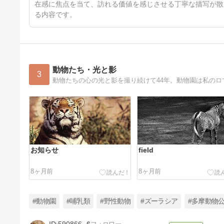
在感に焦点を当て、訪れる価値を感じさせる丁寧な描写が散
る内容です。
動物たち・光と影
3
動物たちの心の光と影を撮り続けて44年。動物園は私のロマン
お知らせ
field
8ヶ月前
8ヶ月前
#動物園
#哺乳類
#野性動物
#ズーラシア
#多摩動物
590866
6