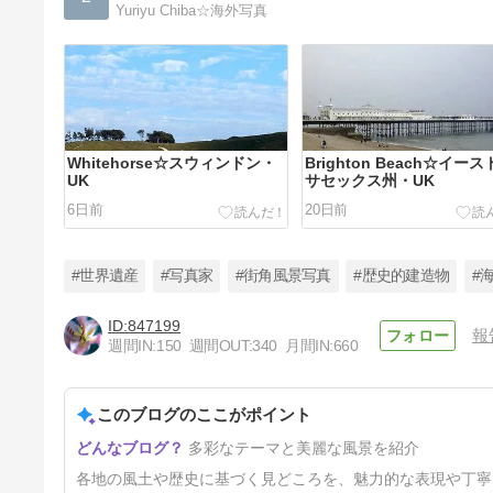
Yuriyu Chiba☆海外写真
Whitehorse☆スウィンドン・
Brighton Beach☆イー
UK
サセックス州・UK
6日前
20日前
#世界遺産
#写真家
#街角風景写真
#歴史的建造物
#
847199
報
週間IN:
150
週間OUT:
340
月間IN:
660
Traditional Okinawan
houses☆竹富島・八重山諸島
このブログのここがポイント
61日前
多彩なテーマと美麗な風景を紹介
各地の風土や歴史に基づく見どころを、魅力的な表現や丁寧