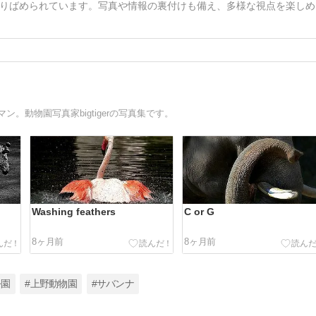
りばめられています。写真や情報の裏付けも備え、多様な視点を楽しめ
。動物園写真家bigtigerの写真集です。
Washing feathers
C or G
8ヶ月前
8ヶ月前
公園
#上野動物園
#サバンナ