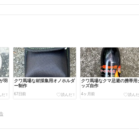
が羽
クワ馬場な材採集用オノホルダ
クワ馬場なクマ忌避の携帯用
ー制作
ッズ自作
67日前
4ヶ月前
告