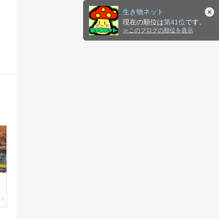
生き物ネット
現在の順位は
第41位
です。
≫
このブログの順位を表示