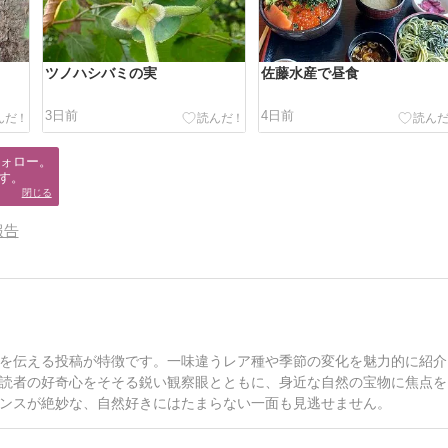
ツノハシバミの実
佐藤水産で昼食
3日前
4日前
ォロー。

す。
閉じる
報告
を伝える投稿が特徴です。一味違うレア種や季節の変化を魅力的に紹介
読者の好奇心をそそる鋭い観察眼とともに、身近な自然の宝物に焦点を
ンスが絶妙な、自然好きにはたまらない一面も見逃せません。