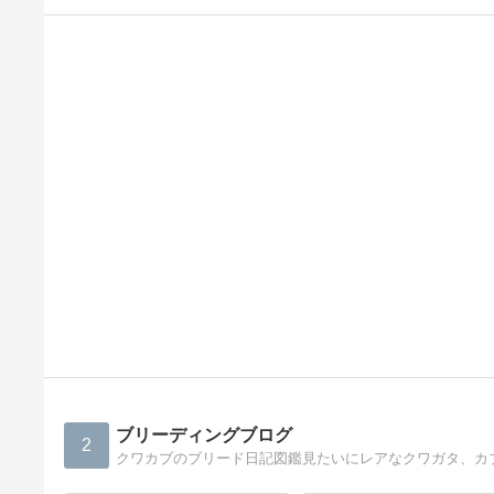
ブリーディングブログ
2
クワカブのブリード日記図鑑見たいにレアなクワガタ、カ