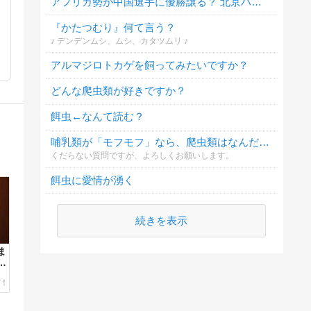
アフリカ勢が中国選手に優勝譲る？ 北京ハーフマラソン調査へ、どう思いますか？
『かたつむり』何て言う？
♪ デンデンムシ、ムシ、カタツムリ ♪
アルマジロトカゲを飼ってみたいですか？
どんな爬虫類が好きですか？
餌虫←なんて読む？
哺乳類が「モフモフ」なら、爬虫類はなんだと思いますか？
くだらない質問ですが、よろしくお願いします。
餌虫に愛情が湧く
続きを表示
ま