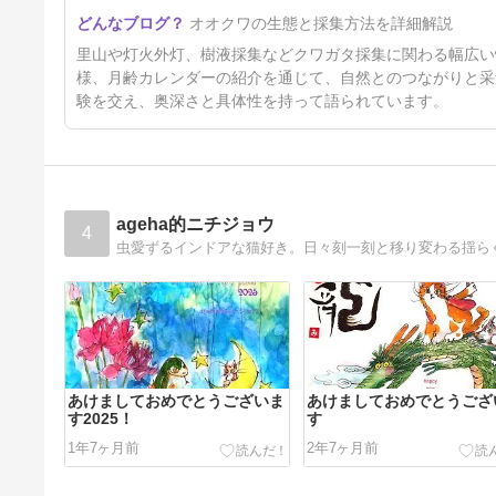
moon age『月齢カレンダー』
オオクワの生態と採集方法を詳細解説
2026/08月 ・9月・10月
5ヶ月前
里山や灯火外灯、樹液採集などクワガタ採集に関わる幅広い
様、月齢カレンダーの紹介を通じて、自然とのつながりと采
験を交え、奥深さと具体性を持って語られています。
ageha的ニチジョウ
4
虫愛ずるインドアな猫好き。日々刻一刻と移り変わる揺ら
あけましておめでとうございま
あけましておめでとうござ
す2025！
す
1年7ヶ月前
2年7ヶ月前