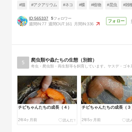
#猫
#アクアリウム
#ネコ
#蝶
#植物
#昆虫
#雑
565337
5
週間IN:
77
週間OUT:
161
月間IN:
336
200万アクセス有り難うござい
ます。
4年前
爬虫類や蟲たちの生態（別館）
5
奇虫・爬虫類・両生類等を飼育しています。ヤスデ・ゴキ
チビちゃんたちの成長（４）
チビちゃんたちの成長（３
2年4ヶ月前
2年5ヶ月前