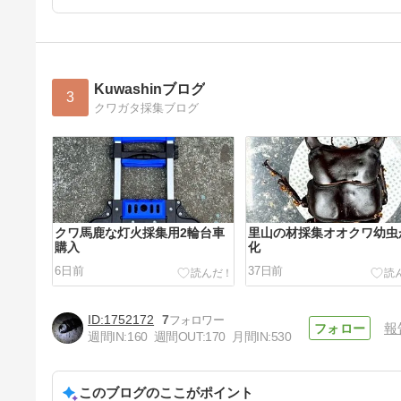
Kuwashinブログ
3
クワガタ採集ブログ
クワ馬鹿な灯火採集用2輪台車
里山の材採集オオクワ幼虫
購入
化
6日前
37日前
1752172
7
報
週間IN:
160
週間OUT:
170
月間IN:
530
このブログのここがポイント