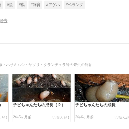
種
#魚
#蟲
#飼育
#アゲハ
#ベランダ
報告
系・ハサミムシ・サソリ・タランチュラ等の奇虫の飼育
）
チビちゃんたちの成長（２）
チビちゃんたちの成長
2年5ヶ月前
2年6ヶ月前