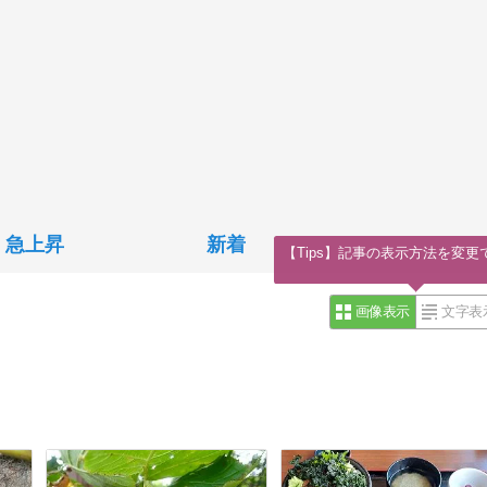
急上昇
新着
【Tips】記事の表示方法を変更
画像表示
文字表