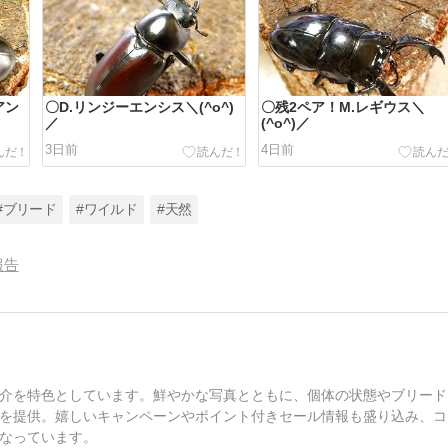
アン
〇D.リンジーエンシス＼(^o^)
〇残2ペア！M.レギウス＼
／
(^o^)／
3日前
4日前
#ブリード
#ワイルド
#天然
報告
介を特色としています。鮮やかな写真とともに、個体の状態やブリード
を提供。嬉しいキャンペーンやポイント付きセール情報も盛り込み、コ
なっています。