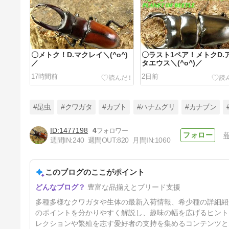
〇メトク！D.マクレイ＼(^o^)
〇ラスト1ペア！メトクD.
／
タエウス＼(^o^)／
17時間前
2日前
#昆虫
#クワガタ
#カブト
#ハナムグリ
#カナブン
1477198
4
週間IN:
240
週間OUT:
820
月間IN:
1060
〇ポイント5倍最終日＼(^o^)／
このブログのここがポイント
5日前
豊富な品揃えとブリード支援
多種多様なクワガタや生体の最新入荷情報、希少種の詳細紹
のポイントを分かりやすく解説し、趣味の幅を広げるヒント
レクションや繁殖を志す愛好者の支持を集めるコンテンツと