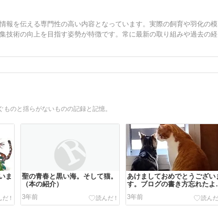
情報を伝える専門性の高い内容となっています。実際の飼育や羽化の模
集技術の向上を目指す姿勢が特徴です。常に最新の取り組みや過去の経
ぐものと揺らがないものの記録と記憶。
いま
聖の青春と黒い海。そして猫。
あけましておめでとうござい
（本の紹介）
す。ブログの書き方忘れたよ
ー！
3年前
3年前