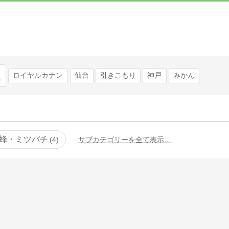
検索
ロイヤルカナン
仙台
引きこもり
神戸
みかん
蜂・ミツバチ
4
サブカテゴリーを全て表示…