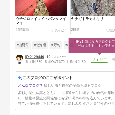
ウチジロマイマイ・バンタマイ
ヤナギトラカミキリ
マイ
24時間前
2日前
【TIPS】気になるブログをフ
#山野草
#北海道
#野鳥
#植物
#昆虫
#昆虫写真
登録は不要！すぐ使えま
2129449
10
週間IN:
530
週間OUT:
670
月間IN:
2430
ジャコウカミキリ
このブログのここがポイント
5日前
珍しい虫と自然の記録を綴るブログ
多彩な昆虫写真とともに、北海道から沖縄までの自然の息吹
し、植物や昆虫の関係性にも深い洞察を持ち込んでいます。
当てた情報提供をしています。親しみやすさと専門性のバラ