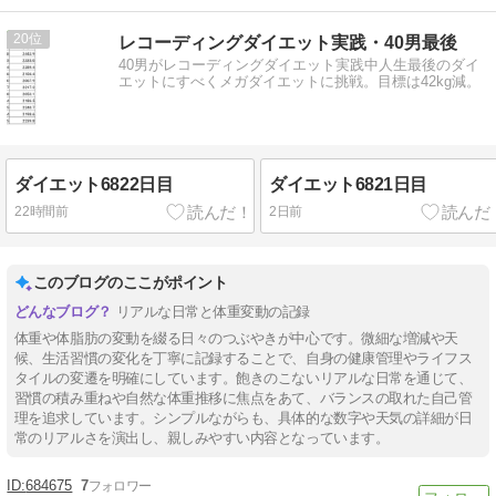
20
レコーディングダイエット実践・40男最後
40男がレコーディングダイエット実践中人生最後のダイ
エットにすべくメガダイエットに挑戦。目標は42kg減。
ダイエット6822日目
ダイエット6821日目
22時間前
2日前
このブログのここがポイント
リアルな日常と体重変動の記録
体重や体脂肪の変動を綴る日々のつぶやきが中心です。微細な増減や天
候、生活習慣の変化を丁寧に記録することで、自身の健康管理やライフス
タイルの変遷を明確にしています。飽きのこないリアルな日常を通じて、
習慣の積み重ねや自然な体重推移に焦点をあて、バランスの取れた自己管
理を追求しています。シンプルながらも、具体的な数字や天気の詳細が日
常のリアルさを演出し、親しみやすい内容となっています。
684675
7