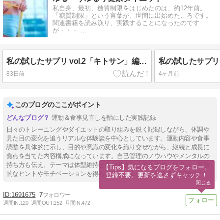
私自身、最初、糖質制限をはじめたのは、約12年前。
「糖質制限」という言葉が、世間に出始めたころです。
関連書籍を読み漁り、実践することになったのです
が・・・ …
私の試したサプリ vol.2「キトサン」編 リニューアル版
83日前
4ヶ月前
このブログのここがポイント
運動＆食事見直しを軸にした実践記録
日々のトレーニングやダイエットの取り組みを鋭く記録しながら、体調や
見た目の変化を追うリアルな体験談を中心としています。運動内容や食事
調整を具体的に示し、目的や意識の変化を織り交ぜながら、継続と成長に
焦点を当てた内容構成になっています。自己管理のノウハウやメンタルの
持ち方も伝え、テーマは体型維持と自分磨きだと言えます。読者は、実践
【Tips】気になるブログをフォロー。

的なヒントやモチベーションを得られるよう工夫された文章が特徴です。
登録不要。更新を逃さずキャッチ！
閉じる
1691675
7
週間IN:
120
週間OUT:
152
月間IN:
472