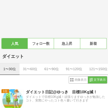
人気
フォロー数
急上昇
新着
ダイエット
1〜30位
31〜60位
61〜90位
91〜120位
121〜150位
画像表示
文字表示
1
ダイエット日記@ゆっき 目標10Kg減！
ダイエットで目標10Kg減！頑張りますゆっきが勉強した
コト、実際にやったコト色々書いて行きます