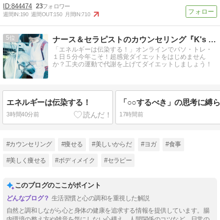
844474
23
週間IN:
190
週間OUT:
150
月間IN:
710
5
ナース＆セラピストのカウンセリング『K's パソ・トレ』
「エネルギーは伝染する！」オンラインでパソ・トレ・
１日５分今年こそ！超感覚ダイエットをはじめません
か？工夫の運動で代謝を上げてダイエットしましょう！
エネルギーは伝染する！
3時間40分前
17時間前
#カウンセリング
#痩せる
#美しいからだ
#ヨガ
#食事
#美しく痩せる
#ボディメイク
#セラピー
このブログのここがポイント
生活習慣と心の調和を重視した解説
自然と調和しながら心と身体の健康を追求する情報を提供しています。腸
内環境の整え方や雑音を気にしない心構え、人間関係のコツなど、日常の