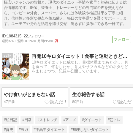
幅広いジャンルの情報と、現代のダイエット事情を素早く的確に伝える総
合情報源です。医師、栄養士、トレーナーなどの専門家の声を交えなが
ら、コンビニや外食、スーパー、さらには体験談や検証結果を丁寧に紹
介。信頼性と多彩な視点を兼ね備え、毎日の食事選びを賢くサポートしま
す。ユーモアや身近な話題を織り交ぜ、飽きずに参考にできる一冊です。
1984315
22
週間IN:
60
週間OUT:
430
月間IN:
280
22
再開10キロダイエット！食事と運動ときどき雑記
10キロダイエットに成功し、目標体重まであと少し。何
を食べて、何をしたか、育児やサブカルなどのネタなど
をまじえつつ、記録を公開しています。
やけ食いがとまらない話
生存報告する話
47日前
80日前
#絵日記
#日常
#ストレッチ
#アニメ
#ダイエット
#筋トレ
#育児
#ヨガ
#中高年ダイエット
#無理しないダイエット