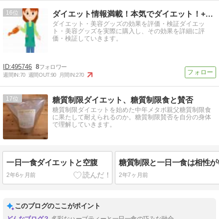
16
ダイエット情報満載！本気でダイエット！+美容
ダイエット・美容グッズの効果を評価・検証ダイエッ
ト・美容グッズを実際に購入し、その効果を詳細に評
価・検証していきます。
495746
8
週間IN:
70
週間OUT:
90
月間IN:
270
17
糖質制限ダイエット、糖質制限食と賛否
糖質制限ダイエットを始めた中年メタボ親父糖質制限食
に果たして耐えられるのか。糖質制限賛否を自分の身体
で理解していきます。
一日一食ダイエットと空腹
2年6ヶ月前
2年7ヶ月前
このブログのここがポイント
多彩なハーブティーと一日一食の巧みな融合