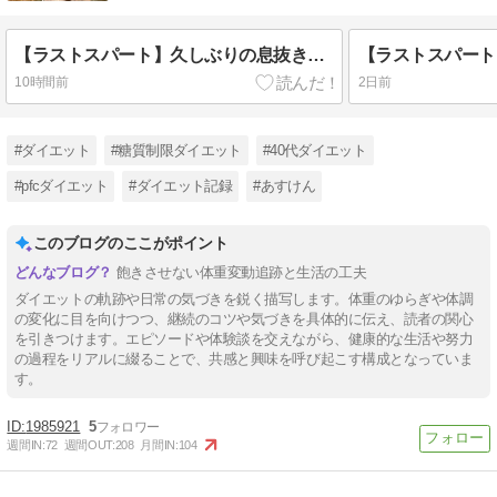
【ラストスパート】久しぶりの息抜きとお盆休み中の過ごし方目標
10時間前
2日前
#ダイエット
#糖質制限ダイエット
#40代ダイエット
#pfcダイエット
#ダイエット記録
#あすけん
このブログのここがポイント
飽きさせない体重変動追跡と生活の工夫
ダイエットの軌跡や日常の気づきを鋭く描写します。体重のゆらぎや体調
の変化に目を向けつつ、継続のコツや気づきを具体的に伝え、読者の関心
を引きつけます。エピソードや体験談を交えながら、健康的な生活や努力
の過程をリアルに綴ることで、共感と興味を呼び起こす構成となっていま
す。
1985921
5
週間IN:
72
週間OUT:
208
月間IN:
104