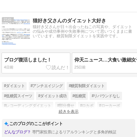
21
猫好き父さんのダイエット大好き
猫好き父さんが日々出会ったねこの写真や、ダイエット
の悩みや成功事例や失敗事例について思いつくままに書
いています。糖質制限ダイエットを実践中です。
ブログ復活しました！
4日前
25日前
#ダイエット
#アンチエイジング
#糖質制限ダイエット
#低糖質スイーツ
#ダイエット成功
#低糖質
#リバウンドなし
#レコーディングダイエット
#部分痩せ
#ロカボ
#ローカーボ
続きを表示
#糖質カット
このブログのここがポイント
専門家投票によるリアルランキングと多角的検証