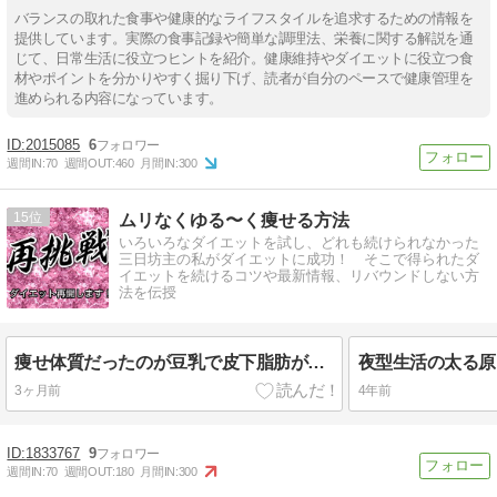
バランスの取れた食事や健康的なライフスタイルを追求するための情報を
提供しています。実際の食事記録や簡単な調理法、栄養に関する解説を通
じて、日常生活に役立つヒントを紹介。健康維持やダイエットに役立つ食
材やポイントを分かりやすく掘り下げ、読者が自分のペースで健康管理を
進められる内容になっています。
2015085
6
週間IN:
70
週間OUT:
460
月間IN:
300
15
ムリなくゆる〜く痩せる方法
いろいろなダイエットを試し、どれも続けられなかった
三日坊主の私がダイエットに成功！ そこで得られたダ
イエットを続けるコツや最新情報、リバウンドしない方
法を伝授
痩せ体質だったのが豆乳で皮下脂肪がぁぁ：ダイエット再開します
3ヶ月前
4年前
1833767
9
週間IN:
70
週間OUT:
180
月間IN:
300