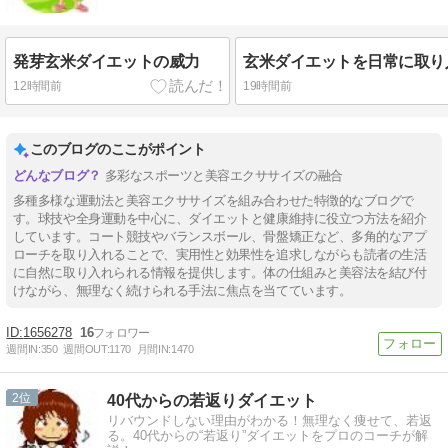
発芽玄米ダイエットの威力
12時間前
19時間前
このブログのここがポイント
多彩なスポーツと美容エクササイズの融合
多種多様な運動法と美容エクササイズを組み合わせた特徴的なブログで
す。球技や全身運動を中心に、ダイエットと健康維持に役立つ方法を紹介
しています。コート競技やバランスボール、骨盤矯正など、多角的なアプ
ローチを取り入れることで、実用性と効果性を追求しながらも読者の生活
に自然に取り入れられる情報を提供します。体の仕組みと美容法を結び付
けながら、無理なく続けられる手法に焦点を当てています。
1656278
16
週間IN:
350
週間OUT:
1170
月間IN:
1470
2
40代からの若返りダイエット
リバウンドしない理由がわかる！無理なく痩せて、若返
る。40代からの“若返り”ダイエットをプロのコーチが解