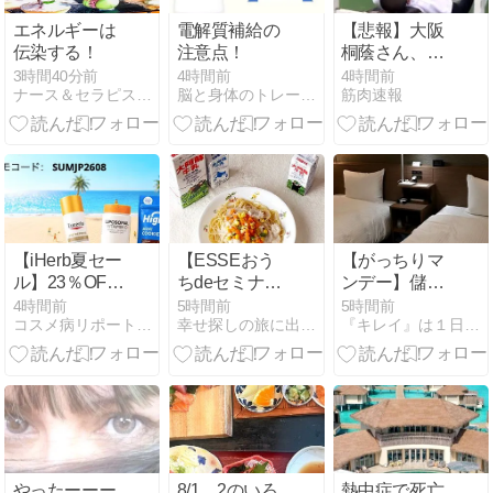
エネルギーは
電解質補給の
【悲報】大阪
伝染する！
注意点！
桐蔭さん、ベ
ンチプレスが
3時間40分前
4時間前
4時間前
ナース＆セラピストのカウンセリング『K's パソ・トレ』
脳と身体のトレーニングジム BB Activation 公…
筋肉速報
下手くそすぎ
て炎上
【iHerb夏セー
【ESSEおう
【がっちりマ
ル】23％OFF
ちdeセミナー
ンデー】儲か
でポチった購
2026夏♪日本
る！地元ビジ
4時間前
5時間前
5時間前
コスメ病リポート・・・ときどきトイプー
幸せ探しの旅に出ようinアメブロ
『キレイ』は１日にしてならず
入品7選！8月
テトラパック
ネスホテル～
10日23:59ま
「ロングライ
ホテルたいよ
で 急いで〜
フ牛乳」】
う農園、R9
The Yard～
やったーーー
8/1、2のいろ
熱中症で死亡