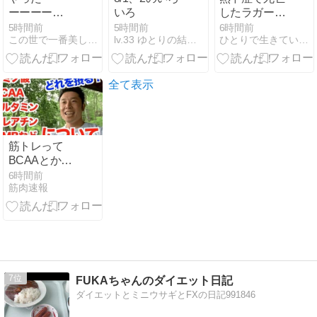
ーーーー
いろ
したラガーマ
っ！！！！
ン
5時間前
5時間前
6時間前
この世で一番美しく痩せるダイエット
lv.33 ゆとりの結婚準備〜焦りを添えて〜
ひとりで生きていくために〜 All roads
全て表示
筋トレって
BCAAとかク
レアチンとか
6時間前
筋肉速報
飲まないとい
けないの？
7
FUKAちゃんのダイエット日記
ダイエットとミニウサギとFXの日記991846