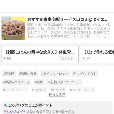
14
おすすめ食事宅配サービス口コミ@ダイエット
50代主婦、体重60kg超から9か月で8kg減のダイエットに
成功した私。自炊ときどき宅配弁当とスポーツジム通い
なしのフラフープだけ。そんな私の食事日記と初めてで
も安心のおすすめ食事宅配サービスを比較・口コミして
います。
【雑穀ごはんの簡単な炊き方】体重52.7kg⇒52.4kg（2026年8月4日火曜）
4日前
5日前
#高血圧
#健康な食事
#ダイエットレシピ
#リバウンドなし
#中高年ダイエット
#自炊
#無理しないダイエット
#50代ダイエット
#宅配弁当
#食事管理
#ダイエット日記
続きを表示
#主婦ダイエット
このブログのここがポイント
多彩な食事日記と栄養情報の紹介