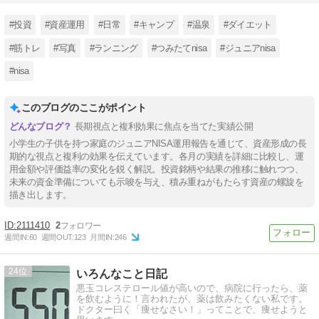
#投資
#資産運用
#日常
#キャンプ
#温泉
#ダイエット
#筋トレ
#写真
#ランニング
#つみたてnisa
#ジュニアnisa
#nisa
このブログのここがポイント
長期視点と複利効果に焦点を当てた実績公開
小学生の子供を持つ家庭のジュニアNISA運用報告を通じて、資産形成の長
期的な視点と複利の効果を伝えています。各月の実績を詳細に比較し、運
用金額や評価益率の変化を鋭く解説。投資銘柄や結果の推移に触れつつ、
未来の資金準備についても示唆を与え、積み重ねがもたらす資産の螺旋を
描き出します。
2111410
2
週間IN:
60
週間OUT:
123
月間IN:
246
24
いろんなこと日記
悪玉コレステロール値が高いので、病院に行ったら、薬
を飲むように！言われたが、薬は飲みたくない私です。
ドクター曰く「痩せなさい！」ってことで、痩せようと