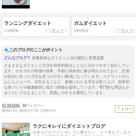
ランニングダイエット
ガムダイエット
11時間前
34時間前
このブログのここがポイント
多種多様なダイエット法の解説と実践提案
さまざまなダイエット方法を科学的視点とともに分かりやすく紹介してい
ます。それぞれの特徴や効果、手順が具体的に解き明かされており、読者
が自分に合った方法を見つけやすい構成になっています。スクワットやに
んじんジュース、豆乳きなこなど、多岐にわたる手法を取り上げ、効率的
な体づくりや健康維持に役立つ情報を提供しています。専門的な用語もか
みくだいて伝えることで、実践しやすさを重視しています。
991846
16
週間IN:
150
週間OUT:
740
月間IN:
570
8
ラクにキレイにダイエットブログ
出来るだけラクにキレイに痩せたい。そう考えている人