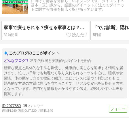
に向けて情報を発信しているブログです。ダイエットの
基本・豆知識から、話題のダイエット方法までダイエッ
トに関する情報を幅広く取り扱っています。
家事で痩せられる？痩せる家事とは？消費カロリーとコツを徹底解説
31時間前
5日前
このブログのここがポイント
科学的根拠と実践的なポイントを融合
斬新な視点と具体的な手法を駆使し、健康的な美しさを追求する情報を届
けます。忙しい日常でも無理なく取り入れられるコツを中心に、睡眠や食
習慣、体の動かし方まで幅広く紹介。エビデンスに基づく解説とともに、
効果的な方法の本質に焦点を当てることで、リアルな変化を目指せる内容
となっています。専門的な情報をわかりやすく伝え、継続しやすい工夫を
提案します。
2077580
19
週間IN:
140
週間OUT:
220
月間IN:
640