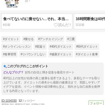
説！
食べてないのに痩せない…それ、本当に停滞期？
8日前
11日前
#ダイエット
#痩せる
#アンチエイジング
#三鷹
#オンラインレッスン
#若返り
#40代ダイエット
#50代ダイエット
#食事管理
#リバウンドしない
#健康ダイエット
#ダイエット食事
このブログのここがポイント
女性の自信と輝き促進を徹底サポート
40代以上の女性が自身の美と健康を追求できるよう、多彩なテーマを取り
上げています。ダイエットの基本から最新の健康法まで、実践しやすいア
イデアを提供。イベント情報や成功事例も交え、前向きな自己改善を後押
しする内容となっています。
1154330
12
週間IN:
250
週間OUT:
360
月間IN:
1330