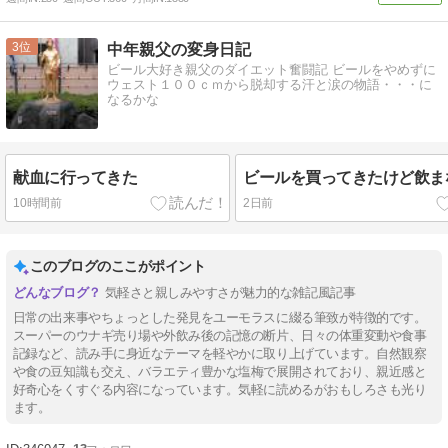
3
中年親父の変身日記
ビール大好き親父のダイエット奮闘記 ビールをやめずに
ウェスト１００ｃｍから脱却する汗と涙の物語・・・に
なるかな
献血に行ってきた
ビールを買ってきたけど飲ま
10時間前
2日前
このブログのここがポイント
気軽さと親しみやすさが魅力的な雑記風記事
日常の出来事やちょっとした発見をユーモラスに綴る筆致が特徴的です。
スーパーのウナギ売り場や外飲み後の記憶の断片、日々の体重変動や食事
記録など、読み手に身近なテーマを軽やかに取り上げています。自然観察
や食の豆知識も交え、バラエティ豊かな塩梅で展開されており、親近感と
好奇心をくすぐる内容になっています。気軽に読めるがおもしろさも光り
ます。