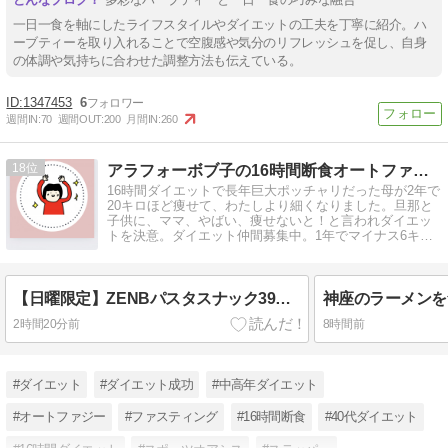
一日一食を軸にしたライフスタイルやダイエットの工夫を丁寧に紹介。ハ
ーブティーを取り入れることで空腹感や気分のリフレッシュを促し、自身
の体調や気持ちに合わせた調整方法も伝えている。
1347453
6
週間IN:
70
週間OUT:
200
月間IN:
260
18
アラフォーボブ子の16時間断食オートファジーダイエット
16時間ダイエットで長年巨大ポッチャリだった母が2年で
20キロほど痩せて、わたしより細くなりました。旦那と
子供に、ママ、やばい、痩せないと！と言われダイエッ
トを決意。ダイエット仲間募集中。1年でマイナス6キロ
達成中。
【日曜限定】ZENBパスタスナック39%OFFセール
神座のラーメンを
2時間20分前
8時間前
#ダイエット
#ダイエット成功
#中高年ダイエット
#オートファジー
#ファスティング
#16時間断食
#40代ダイエット