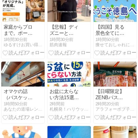
家庭からプロ
【悲報】ディ
【四国】見る
まで。ポータ
ズニーと
景色全てに恋
ブルレーザー
USJ、JKのダ
に落ちまし
1時間30分前
1時間30分前
1時間50分前
ゆるすけお買い得ブログ
筋肉速報
痩せておしゃれになる方法 スマートクローゼット
彫刻・カット
ンス会場にな
た！
を自由自在に
ってしまうｗ
【レーザーペ
ｗｗｗｗ
ッカー】
オマケの話
お盆に太らな
【日曜限定】
（バスケット
い方法15選！
ZENBパスタ
ゴール）
連休太りを防
スナック
1時間50分前
2時間前
2時間20分前
あなたの道場レンタルスペースあこう堂
札幌発！ハリウッドスタイルダイエット
アラフォーボブ子の16時間断食オートファジーダイエット
ぐ食事・生活
39%OFFセー
習慣
ル