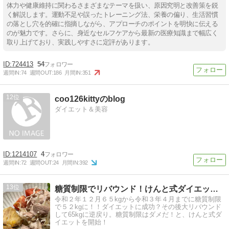
体力や健康維持に関わるさまざまなテーマを扱い、原因究明と改善策を鋭
く解説します。運動不足や誤ったトレーニング法、栄養の偏り、生活習慣
の落とし穴を的確に指摘しながら、アプローチのポイントを明快に伝える
のが魅力です。さらに、身近なセルフケアから最新の医療知識まで幅広く
取り上げており、実践しやすさに定評があります。
724413
54
週間IN:
74
週間OUT:
186
月間IN:
351
12
coo126kittyのblog
ダイエット＆美容
1214107
4
週間IN:
72
週間OUT:
24
月間IN:
392
13
糖質制限でリバウンド！けんと式ダイエットに挑戦中！
令和２年１２月６５kgから令和３年４月までに糖質制限
で５２kgに！！ダイエットに成功？その後大リバウンド
して65kgに逆戻り。糖質制限はダメだ！と、けんと式ダ
イエットを開始！