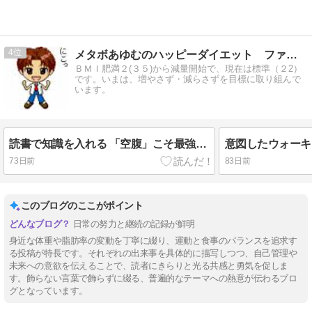
4
メタボあゆむのハッピーダイエット ファイナル
ＢＭＩ肥満２(３５)から減量開始で、現在は標準（２2）
です。いまは、増やさず・減らさずを目標に取り組んで
います。
読書で知識を入れる 「空腹」こそ最強のクスリ
意図したウォーキ
73日前
83日前
このブログのここがポイント
日常の努力と継続の記録が鮮明
身近な体重や脂肪率の変動を丁寧に綴り、運動と食事のバランスを追求す
る投稿が特長です。それぞれの出来事を具体的に描写しつつ、自己管理や
未来への意欲を伝えることで、読者にきらりと光る共感と勇気を促しま
す。飾らない言葉で飾らずに綴る、普遍的なテーマへの熱意が伝わるブロ
グとなっています。