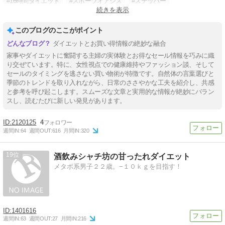
#16時間ダイエット
#スポーツオアシス
#ステッパー
続きを表示
#ワンデイクレンズ
#ピットソール
このブログのここがポイント
ダイエットとお買い得情報の絶妙な融合
家事やダイエットに奮闘する主婦の実体験とお得なセール情報を巧みに織
り交ぜています。特に、女性視点での健康維持やファッション談、そして
セールのタイミングを逃さない買い物術が特徴です。自然体の言葉選びと
季節のトレンドを取り入れながら、日常のささやかな工夫を紹介し、共感
と参考を呼び起こします。スムーズな文章と実用的な情報が絶妙にバラン
スし、読むたびに新しい発見があります。
2120125
4
週間IN:
64
週間OUT:
616
月間IN:
320
19
酒飲みシャチ坊の甘ったれダイエット
メタボ系男子２２歳。−１０ｋｇを目指す！
1401616
週間IN:
63
週間OUT:
27
月間IN:
216