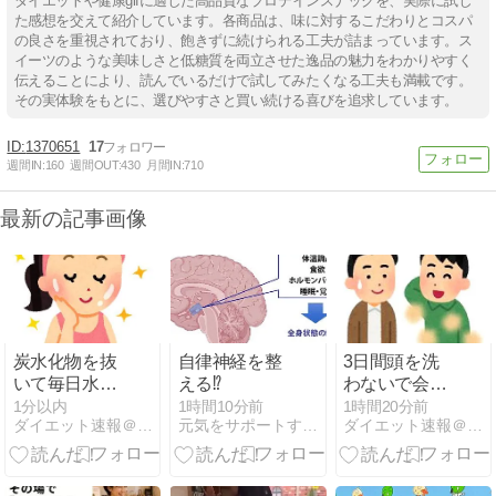
ダイエットや健康gifに適した高品質なプロテインスナックを、実際に試し
た感想を交えて紹介しています。各商品は、味に対するこだわりとコスパ
の良さを重視されており、飽きずに続けられる工夫が詰まっています。ス
イーツのような美味しさと低糖質を両立させた逸品の魅力をわかりやすく
伝えることにより、読んでいるだけで試してみたくなる工夫も満載です。
その実体験をもとに、選びやすさと買い続ける喜びを追求しています。
1370651
17
週間IN:
160
週間OUT:
430
月間IN:
710
最新の記事画像
炭水化物を抜
自律神経を整
3日間頭を洗
いて毎日水を
える⁉
わないで会社
2L飲むと、肌
に行ったワイ
1分以内
1時間10分前
1時間20分前
ダイエット速報＠２ちゃんねる
元気をサポートする集団のブログ
ダイエット速報＠２ちゃんねる
の質が本当に
の結果
違う！