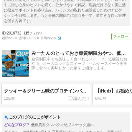
中に潜む心身のヒントを鋭く、分かりやすく解説。理論だけでなく実生活
に役立つポイントも盛り込み、バランスの取れた生活送るためのナビゲー
ションを目指します。心と身体の関係性に焦点を当て、前向きな自己管理
を促す内容です。
2019732
115
週間IN:
180
週間OUT:
1560
月間IN:
790
6
みーたんのとっておき糖質制限おやつ、低糖質スイーツ
糖質制限中でも美味しく食べれるスイーツ、低糖質なお
やつ、オーガニックなスイーツ、ヘルシースイーツを実
際に食べて美味しかった物をご紹介します。
クッキー＆クリーム味のプロテインバーを求めて・・・
12日前
64日前
このブログのここがポイント
低糖質高タンパクの絶品スナック揃い