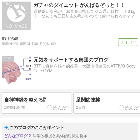
10
ガチャのダイエット がんばるぞっと！！
運動嫌いな私が、減量を目指してジム通い目標 ４９kg
!! なんでも三日坊主の私がいつまで続けられるか？？
19648
週間IN:
100
週間OUT:
30
月間IN:
100
11
元気をサポートする集団のブログ
BTPで身体を根本的改善！大阪市浪速区のATTiVO Body
Care GYM
自律神経を整える⁉
足関節捻挫
1時間10分前
2日前
このブログのここがポイント
科学的根拠と具体的対策を提示