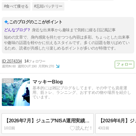
#食べて痩せる
#忘却バッテリー
このブログのここがポイント
身近な出来事から趣味まで気軽に綴る日記風記事
短めの文章で、身内感覚を持たせつつも内容は多彩。ちょっとした出来事
や趣味の話題を軽やかに伝えるスタイルです。多くの話題を散りばめてい
るため、読者が共感したり楽しめるポイントが多いのが特徴です。
2074334
14
週間IN:
60
週間OUT:
190
月間IN:
270
23
マッキーBlog
基本的には雑記ブログをしてます。その中でも資産運
用、筋トレ、ランニング、おすすめの物や場所を紹介し
ています。
【2026年7月】ジュニアNISA運用実績｜追加投資なしで放置した結果を38歳医療職が公開
10日前
43日前