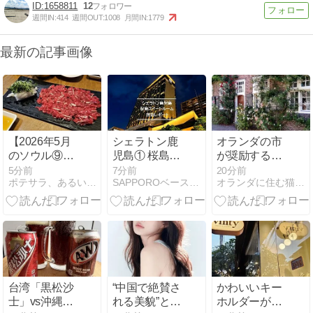
1658811
12
週間IN:
414
週間OUT:
1008
月間IN:
1779
最新の記事画像
【2026年5月
シェラトン鹿
オランダの市
のソウル⑨】
児島① 桜島ス
が奨励する
望遠洞「ユッ
イートとデラ
「街の緑化推
5分前
7分前
20分前
ポテサラ、あるいはKOREA DAYS
SAPPOROベースでマイレージ旅行
オランダに住む猫シャルルの日記
ケ by ユシン」
ックスルーム
進」☆花壇作
で絶品ユッケ
の宿泊レポー
ってみた
を
ト＜2026.06
＞
台湾「黒松沙
“中国で絶賛さ
かわいいキー
士」vs沖縄
れる美貌”と話
ホルダーがい