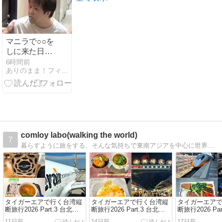
マニラで○○を
しに来た日本
人男性38歳の
6時間前
ありのまま！フィリピンニュース＠セブ島発信
身柄を確保！
日本の裁判所
から逮捕状
comloy labo(walking the world)
7
暮らすように旅をする、そんな気持ちで東南アジアを中心に世界各国、日本各地をスナップ写真を撮りながらぶらーり散歩しています。
タイガーエアで行く台湾縦
タイガーエアで行く台湾縦
タイガーエア
断旅行2026 Part.3 台北編 /
断旅行2026 Part.3 台北編 /
断旅行2026 Par
Vol.3 IT202 台北→成田搭乗
Vol.2 南機場夜市 台北最後
Vol.1 シーザ
11日前
14日前
17日前