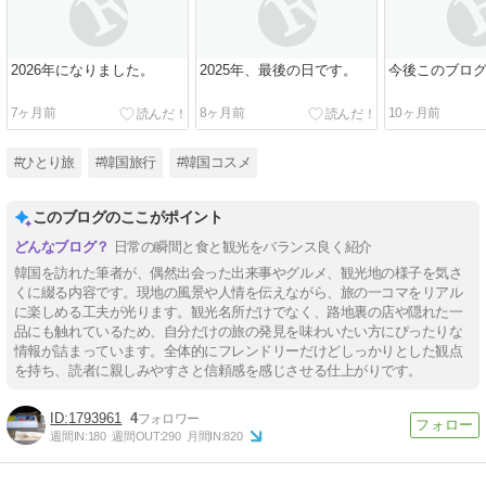
2026年になりました。
2025年、最後の日です。
今後このブロ
7ヶ月前
8ヶ月前
10ヶ月前
#ひとり旅
#韓国旅行
#韓国コスメ
このブログのここがポイント
日常の瞬間と食と観光をバランス良く紹介
韓国を訪れた筆者が、偶然出会った出来事やグルメ、観光地の様子を気さ
くに綴る内容です。現地の風景や人情を伝えながら、旅の一コマをリアル
に楽しめる工夫が光ります。観光名所だけでなく、路地裏の店や隠れた一
品にも触れているため、自分だけの旅の発見を味わいたい方にぴったりな
情報が詰まっています。全体的にフレンドリーだけどしっかりとした観点
を持ち、読者に親しみやすさと信頼感を感じさせる仕上がりです。
1793961
4
週間IN:
180
週間OUT:
290
月間IN:
820