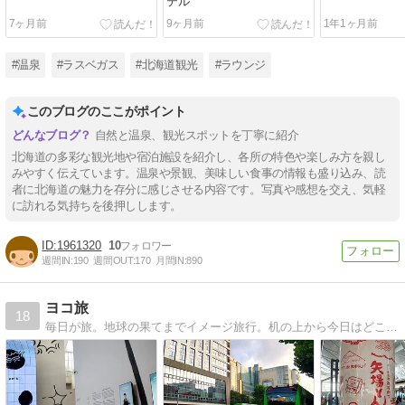
テル
7ヶ月前
9ヶ月前
1年1ヶ月前
#温泉
#ラスベガス
#北海道観光
#ラウンジ
このブログのここがポイント
自然と温泉、観光スポットを丁寧に紹介
北海道の多彩な観光地や宿泊施設を紹介し、各所の特色や楽しみ方を親し
みやすく伝えています。温泉や景観、美味しい食事の情報も盛り込み、読
者に北海道の魅力を存分に感じさせる内容です。写真や感想を交え、気軽
に訪れる気持ちを後押しします。
1961320
10
週間IN:
190
週間OUT:
170
月間IN:
890
ヨコ旅
18
毎日が旅。地球の果てまでイメージ旅行。机の上から今日はどこへ行きますか？？旅の映像コレクションもあります。