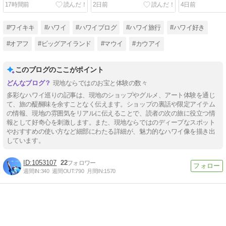
17時間前
2日前
4日前
ー！目の前でかけてくれる
ルトを本店まで買いに来ま
ーヒーを！ と
熱々チーズソースがたまら
した。ノースショアへ向か
とんでもない
ない・・・
う途中にぜひ立ち寄ってみ
#ワイキキ
#ハワイ
#ハワイブログ
#ハワイ旅行
#ハワイ好き
てね。
#オアフ
#ビッグアイランド
#マウイ
#カウアイ
このブログのここがポイント
現地ならではのお宝と体験の数々
多彩なハワイ巡りの記事は、現地のショップやグルメ、アート体験を通じ
て、旅の醍醐味を余すことなく伝えます。ショップの裏話や限定アイテム
の情報、現地の雰囲気をリアルに伝えることで、読者の次の旅に役立つ情
報として好奇心を刺激します。また、現地ならではのディープなスポット
やおすすめの使い方など細部にわたる詳細が、魅力的なハワイ像を描き出
しています。
1053107
22
週間IN:
340
週間OUT:
790
月間IN:
1570