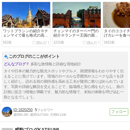
ワットプラシンの紹介※チ
チェンマイのターペー門の
タイのココイ
ェンマイで最も格式の高い
紹介※ランナー王国の面影
げカレーを食
寺院
を残す旧市街のシンボル
5日前
12日前
19日前
このブログのここがポイント
多彩な旅情報と詳細な現地紹介
タイや日本の魅力的な観光スポットやグルメ、雑貨情報をわかりやすく伝
えることに長けています。現地のローカルな雰囲気やユニークな品々を詳
しく紹介し、訪れる前の期待感を高める工夫が随所に散りばめられていま
す。写真や詳細な解説を交えることで、臨場感と安心感をもたらし、旅の
計画に役立つ情報が満載です。魅力的な情報で、未知の体験を呼び込む一
助となるでしょう。
1820250
5
週間IN:
290
週間OUT:
600
月間IN:
1190
感動ブログKATSUMI