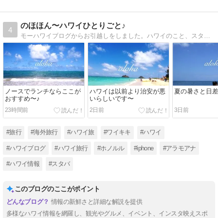
のほほん〜ハワイひとりごと♪
4
モーハワイブログからお引越しをしました。ハワイのこと、スタバ、ニャンコなどいろいろ書いています。よろしくお願いします。
ノースでランチならここが
ハワイは以前より治安が悪
夏の暑さと日
おすすめ〜♪
いらしいです〜
23時間前
2日前
3日前
#旅行
#海外旅行
#ハワイ旅
#ワイキキ
#ハワイ
#ハワイブログ
#ハワイ旅行
#ホノルル
#iphone
#アラモアナ
#ハワイ情報
#スタバ
このブログのここがポイント
情報の新鮮さと詳細な解説を提供
多様なハワイ情報を網羅し、観光やグルメ、イベント、インスタ映えスポ