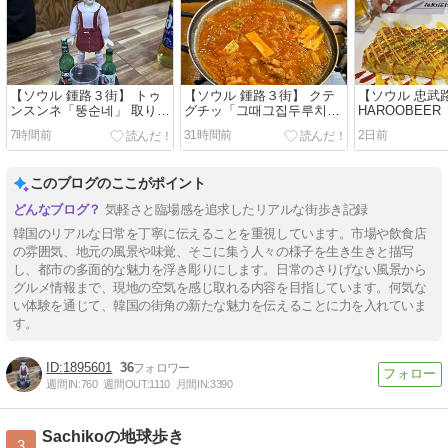
【ソウル 鍾路３街】 トゥ
【ソウル 鍾路３街】 クテ
【ソウル 忠武
ンスンネ「뚱순네」 取り合
グチッ「그때그집두루치
HAROOBEER
えずここで落ち着きます
기」 24h お一人様OK とっ
어」 お腹いっ
7時間前
31時間前
2日前
ても使いやすい韓国食堂で
かるめのつまみ
す
＾
このブログのここがポイント
気軽さと臨場感を追求したリアルな街歩き記録
韓国のリアルな日常を丁寧に伝えることを重視しています。市場や飲食店
の雰囲気、地元の風景や味覚、そこに集う人々の様子を生き生きと描写
し、都市の多面的な魅力を浮き彫りにします。日常のさりげない風景から
グルメ情報まで、現地の空気を感じ取れる内容を目指しています。何気な
い体験を通じて、韓国の街角の新たな魅力を伝えることに力を入れていま
す。
1895601
36
週間IN:
760
週間OUT:
1110
月間IN:
3390
Sachikoの地球歩き
3