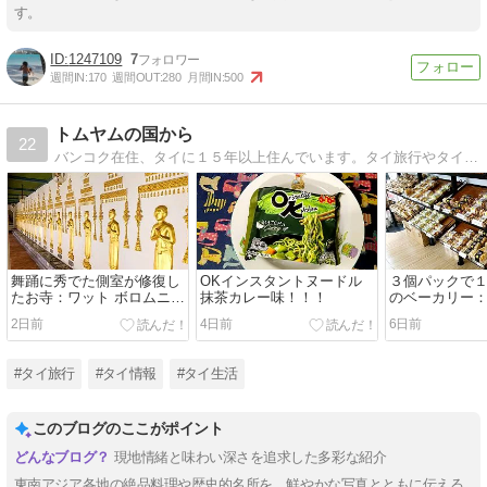
す。
1247109
7
週間IN:
170
週間OUT:
280
月間IN:
500
トムヤムの国から
22
バンコク在住、タイに１５年以上住んでいます。タイ旅行やタイのレストラン、日本とは違うタイの生活を紹介します。
舞踊に秀でた側室が修復し
OKインスタントヌードル
３個パックで
たお寺：ワット ボロムニワ
抹茶カレー味！！！
のベーカリー
ート
Bakerlicious
2日前
4日前
6日前
#タイ旅行
#タイ情報
#タイ生活
このブログのここがポイント
現地情緒と味わい深さを追求した多彩な紹介
東南アジア各地の絶品料理や歴史的名所を、鮮やかな写真とともに伝える