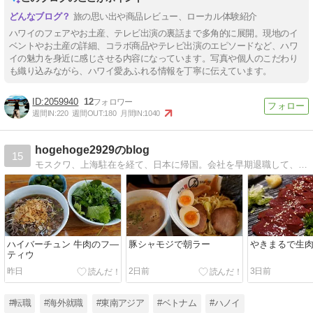
旅の思い出や商品レビュー、ローカル体験紹介
ハワイのフェアやお土産、テレビ出演の裏話まで多角的に展開。現地のイ
ベントやお土産の詳細、コラボ商品やテレビ出演のエピソードなど、ハワ
イの魅力を身近に感じさせる内容になっています。写真や個人のこだわり
も織り込みながら、ハワイ愛あふれる情報を丁寧に伝えています。
2059940
12
週間IN:
220
週間OUT:
180
月間IN:
1040
hogehoge2929のblog
15
モスクワ、上海駐在を経て、日本に帰国。会社を早期退職して、ベトナムで再就職。ハノイでの日々を綴っています。
ハイバーチュン 牛肉のフ―
豚シャモジで朝ラー
やきまるで生
ティウ
昨日
2日前
3日前
#転職
#海外就職
#東南アジア
#ベトナム
#ハノイ