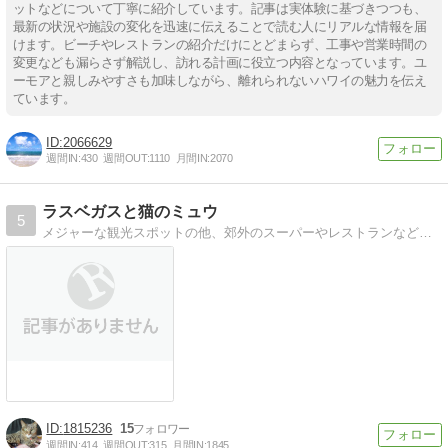
ットなどについて丁寧に紹介しています。記事は実体験に基づきつつも、
最新の状況や施設の変化を迅速に伝えることで読む人にリアルな情報を届
けます。ビーチやレストランの紹介だけにとどまらず、工事や営業時間の
変更なども漏らさず解説し、訪れる計画に役立つ内容となっています。ユ
ーモアと親しみやすさも加味しながら、離れられないハワイの魅力を伝え
ています。
2066629
週間IN:
430
週間OUT:
1110
月間IN:
2070
ラスベガスと猫のミュウ
5
メジャーな観光スポットの他、郊外のスーパーやレストランなどを探検したラスベガス旅行記、愛猫ミュウの日常を綴った猫ブログです
1815236
15
週間IN:
414
週間OUT:
315
月間IN:
1845