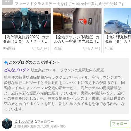
13
ファーストクラス世界一周をはじめ国内外の弾丸旅行の記録です
【海外弾丸旅行2026】カナ
【空港ラウンジ体験記】カ
【海外弾丸旅行
ダ編（１０）カナダ・カル
ルガリー空港 国内線エリア
ダ編（９）カ
ガリー空港からバンクーバ
Maple Leaf Lounge（メイ
ーナイフ空港
9時間前
2日前
4日前
ー空港へ AC227便 エア・
プルリーフ・ラウンジ） エ
ー空港へ WS6
カナダ エアバスA321-200
ア・カナダの運営するフリ
トジェット航空
エコノミークラス エア・カ
ークエント会員用ラウンジ
B737-800 
このブログのここがポイント
ナダの国内幹線路線に搭乗
ス カナダ第2
フライト
航空業とホテル、ラウンジの最新動向を網羅
航空便の特典や路線情報からラグジュアリーホテル、空港ラウンジまで、
多彩な旅行エピソードと最新動向をコンパクトに伝えるのが特徴です。国
際線マイルキャンペーンや空港の新サービス、海外ホテルの提携情報な
ど、旅行を彩る話題を端的に紹介しています。実際の体験談を交え、旅行
への興味を喚起しながら、豊富な情報をバランスよく展開。読者は世界の
空の旅と宿泊のポイントを知り、新しい旅スタイルを想像できる内容にな
っています。
1958249
5
週間IN:
260
週間OUT:
500
月間IN:
980