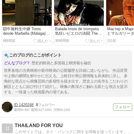
闘牛無料生中継 Toros
Balada triste de trompeta
Мастер и Мар
desde Marbella (Málaga).
気狂いピエロの決闘 The
とマルガリータ El
Morante de la Puebla, José
Last Circus 日本公開
y Margarita (20
6時間前
30時間前
2日前
María Manzanares. /
(2012) En la vida hay que
POLONIA (2012
Carancho ハゲ鷹と女医
correr riesgos. 人生は一度
manuscriptos n
Uruguay koukai (2010 ayer)
だけ (人生では危険をおか
hablar el mismo
このブログのここがポイント
Nada, tuve mala suerte. /
さなくてはいけない) /
speak the same
Hiroshima, más allá de las
歴史的映画と多国籍上映情報を融合
cenizas (1990) / Casanova
Brown クーパーの花婿物語
世界各地の古典映画や新作映画の公開履歴を詳細に追いながら、作品背景
Casanova le petit フランス
や上映の瞬間を鮮やかに伝える。上映日や再公開情報を具体的に示し、多
公開 (1944 Premiere-
角的な視点から映像芸術の多様性を描き出す。歴史上の名作をこだわりの
France) ¿Está en sus
解説とともに結び付けて紹介し、映像の奥深さに触れる新たな視点を提示
cabales? - Suppose
する、一味違った映画案内の場である。
somebody asked you if you
were out of your mind. How
would you feel? / París セ
1420248
8
ーヌ左岸 /
週間IN:
300
週間OUT:
1650
月間IN:
1242
THAILAND FOR YOU
11
このサイトでは、タイ・バンコクに関する情報を扱っています。旅行や出張で訪れる際に役立つ情報を更新していきます。