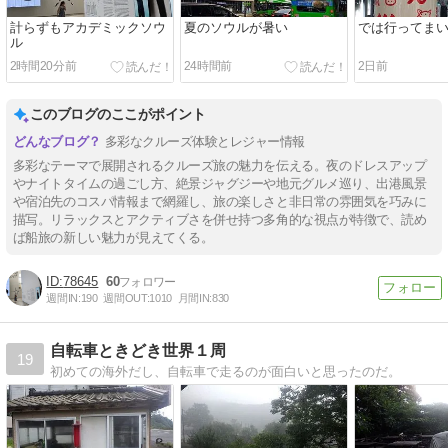
計らずもアカデミックソウ
夏のソウルが暑い
では行ってま
ル
2時間20分前
24時間前
2日前
このブログのここがポイント
多彩なクルーズ体験とレジャー情報
多彩なテーマで展開されるクルーズ旅の魅力を伝える。夜のドレスアップ
やナイトタイムの過ごし方、絶景ジャグジーや地元グルメ巡り、出港風景
や宿泊先のコスパ情報まで網羅し、旅の楽しさと非日常の雰囲気を巧みに
描写。リラックスとアクティブさを併せ持つ多角的な視点が特徴で、読め
ば船旅の新しい魅力が見えてくる。
78645
60
週間IN:
190
週間OUT:
1010
月間IN:
830
自転車ときどき世界１周
19
初めての海外だし、自転車で走るのが面白いと思ったのだ。