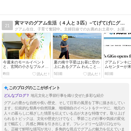
寅ママのグアム生活（４人と３匹）−てげてげにグアム生活ー
21
グアム在住、子育て奮闘中。主婦目線でのお薦めお土産や、お菓子・レストラン紹介。在住主婦データやローカルな話が満載！アトピーの子どものため石けんも作ってます。愛犬情報もちらりと。
今週末のモールイベント
夏の南十字星はお昼に空の
グアムドンキ
と、玄関の小さなプルメリ
上にあるグアム わんことア
ムセンターが来
アの木
ガニャ湾
ーケイド
昨日
5日前
8日前
このブログのここがポイント
地元文化と季節行事を織り交ぜた多彩な紹介
グアムの豊かな自然や長い歴史、そして日常の風景を丁寧に描き出してい
ます。伝統的な祭典や自然現象、地域独自のイベントをテーマに、地元の
人々の暮らしに根ざした情景を伝えている点が大きな特徴です。取り上げ
られるトピックは、文化や歴史だけでなく、季節ごとの行事や気候の変化
まで幅広く、共感と興味を引き出します。フレンドリーな語り口ながら
も、正確で鮮明な描写が光り、多角的な視点でグアムの魅力を伝えていま