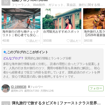
12
フリーランス、Web制作、ガジェット、英会話、旅行に関する情報を提供しています。
海外旅行の持ち物チェック
台湾観光おすすめスポット
海外旅行人気
リスト｜初心者でも安心！
【2026年最
忘れ物を防ぐ完全ガイド
るおすすめの国
4日前
10日前
18日前
【2026年最新版】
このブログのここがポイント
実用的な旅行情報とランキング分析
多彩な海外旅行情報を鋭く分析し、読者の理想に合ったプランを提案しま
す。人気の行き先や旅行のコツ、費用や移動手段を具体的に解説し、初心
者から経験者まで役立つ内容を追求しています。渡航必須のポイントを押
さえ、安心で満足度の高い旅を後押しするサイトです。
1998838
8
週間IN:
275
週間OUT:
350
月間IN:
1245
弾丸旅行で旅するタビズキ | ファーストクラス世界一周…