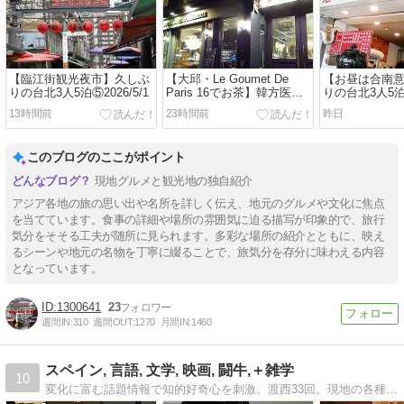
【臨江街観光夜市】久しぶ
【大邱・Le Goumet De
【お昼は合南
りの台北3人5泊⑤2026/5/1
Paris 16でお茶】韓方医療
りの台北3人5泊④
FAM⑮2016/11/25
13時間前
23時間前
昨日
このブログのここがポイント
現地グルメと観光地の独自紹介
アジア各地の旅の思い出や名所を詳しく伝え、地元のグルメや文化に焦点
を当てています。食事の詳細や場所の雰囲気に迫る描写が印象的で、旅行
気分をそそる工夫が随所に見られます。多彩な場所の紹介とともに、映え
るシーンや地元の名物を丁寧に綴ることで、旅気分を存分に味わえる内容
となっています。
1300641
23
週間IN:
310
週間OUT:
1270
月間IN:
1460
スペイン, 言語, 文学, 映画, 闘牛,＋雑学
10
変化に富む話題情報で知的好奇心を刺激。渡西33回。現地の各種メディアにも登場。愛知県知多半島でスペイン語・英語教師。