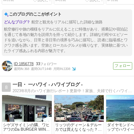
記 ～Homee KITCHENとプ
の夜はローカルグルメ三昧
宿泊記〜陽明
ラザプレミアラウンジで旅
湯温泉で過ご
を締めくくる～
このブログのここがポイント
航空と観光をリアルに描写した詳細な旅路
航空修行や旅の模様をリアルに伝えることに特徴があり、搭乗記や宿泊記
を通じて各地の魅力を説得力を持って紹介します。詳細な行程やエピソー
ドを追いながら、日常と非日常の境界を巧みに描写し、読者に臨場感とワ
クワク感を誘います。空旅とローカルグルメが織りなす、実体験に基づい
たライブ感あふれる内容が魅力です。
1856778
33
週間IN:
368
週間OUT:
1448
月間IN:
2208
一日・ 一ハワイ - ハワイブログ -
8
2023年8月のハワイ旅行レポート更新中！家族、夫婦で行くハワイ旅行ブログ。美味しい食事や素敵なお店で買い物、癒し・絶景スポット、ホテルにお土産、ハワイ情報満載です。暮らしの中ので感じるハワイもお伝えします。
シゲズサイミンの隣、ワヒ
リッツのディーン＆デルー
ダイヤモンド
アワのDa BURGER WING
カでは買えなくなった？
ップでハワイ
HUBの絶品クラフトバーガ
Uber Factoryの元祖ウベタ
ケーションで