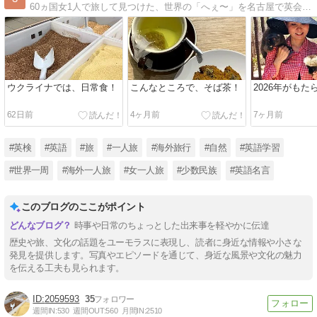
60ヵ国女1人で旅して見つけた、世界の「へぇ〜」を名古屋で英会話教室を経営するがサチコが綴ります。
ウクライナでは、日常食！
こんなところで、そば茶！
2026年がもた
62日前
4ヶ月前
7ヶ月前
#英検
#英語
#旅
#一人旅
#海外旅行
#自然
#英語学習
#世界一周
#海外一人旅
#女一人旅
#少数民族
#英語名言
このブログのここがポイント
時事や日常のちょっとした出来事を軽やかに伝達
歴史や旅、文化の話題をユーモラスに表現し、読者に身近な情報や小さな
発見を提供します。写真やエピソードを通じて、身近な風景や文化の魅力
を伝える工夫も見られます。
2059593
35
週間IN:
530
週間OUT:
560
月間IN:
2510