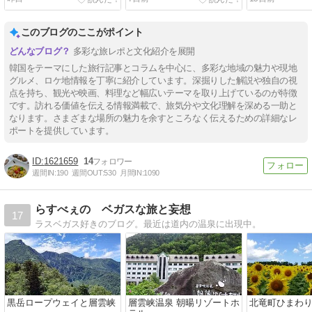
どころ＆ロケ地紹介
悪魔のような
ン
このブログのここがポイント
多彩な旅レポと文化紹介を展開
韓国をテーマにした旅行記事とコラムを中心に、多彩な地域の魅力や現地
グルメ、ロケ地情報を丁寧に紹介しています。深掘りした解説や独自の視
点を持ち、観光や映画、料理など幅広いテーマを取り上げているのが特徴
です。訪れる価値を伝える情報満載で、旅気分や文化理解を深める一助と
なります。さまざまな場所の魅力を余すところなく伝えるための詳細なレ
ポートを提供しています。
1621659
14
週間IN:
190
週間OUT:
530
月間IN:
1090
らすべぇの ベガスな旅と妄想
17
ラスベガス好きのブログ。最近は道内の温泉に出現中。
黒岳ロープウェイと層雲峡
層雲峡温泉 朝暘リゾートホ
北竜町ひまわ