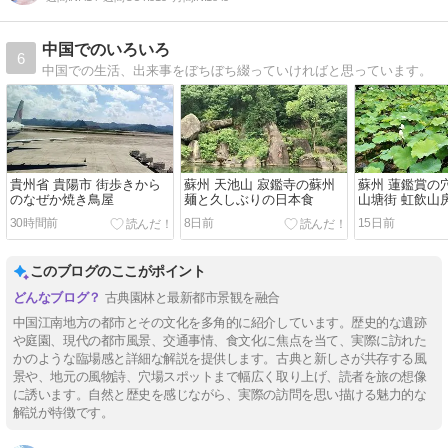
中国でのいろいろ
6
中国での生活、出来事をぼちぼち綴っていければと思っています。
貴州省 貴陽市 街歩きから
蘇州 天池山 寂鑑寺の蘇州
蘇州 蓮鑑賞の
のなぜか焼き鳥屋
麺と久しぶりの日本食
山塘街 虹飲山
30時間前
8日前
15日前
このブログのここがポイント
古典園林と最新都市景観を融合
中国江南地方の都市とその文化を多角的に紹介しています。歴史的な遺跡
や庭園、現代の都市風景、交通事情、食文化に焦点を当て、実際に訪れた
かのような臨場感と詳細な解説を提供します。古典と新しさが共存する風
景や、地元の風物詩、穴場スポットまで幅広く取り上げ、読者を旅の想像
に誘います。自然と歴史を感じながら、実際の訪問を思い描ける魅力的な
解説が特徴です。