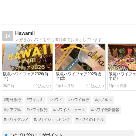
Hawamii
14
大好きなハワイを初心者目線でお届けしています。
阪急ハワイフェア2026(前
阪急ハワイフェア2025(後
阪急ハワイフェア
半)
半)②
半)①
36日前
1年1ヶ月前
1年1ヶ月前
#海外旅行
#ワイキキ
#ハワイ
#ハワイ旅行
#ホノルル
#オアフ島
#ハワイ観光
#ハワイのニュース
#ハワイ最新情報
#ハワイグルメ
#ハワイショッピング
#ハワイのホテル
このブログのここがポイント