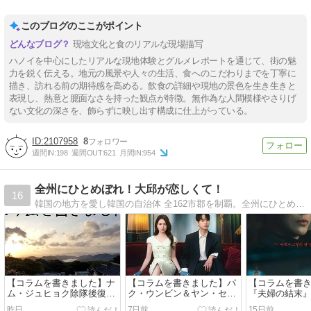
このブログのここがポイント
現地文化と食のリアルな現場描写
ハノイを中心にしたリアルな現地体験とグルメレポートを通じて、街の魅
力を鋭く伝える。地元の風景や人々の生活、食へのこだわりまでを丁寧に
描き、訪れる前の期待感を高める。飲食の詳細や現地の景色を生き生きと
表現し、熱意と臆面なさを持った観点が特徴。無作為な人間模様やさりげ
ない文化の深さを、飾らずに映し出す構成に仕上がっている。
2107958
8
週間IN:
198
週間OUT:
621
月間IN:
954
全州にひとめぼれ！大邱が恋しくて！
16
韓国の地方を愛し韓国の自治体 全162市郡を制覇。全州にひとめぼれし大邱に恋い焦がれるビョンが、韓国地方の魅力をお届けします。
【コラムを書きました】ナ
【コラムを書きました】パ
【コラムを書
ム・ジュヒョク除隊後復帰
ク・ウンビン＆ヤン・セジ
『夫婦の結末
作 Netflix『トングン』
ョン主演『恋は命がけ』見
ミンの手に汗
昨日
7日前
15日前