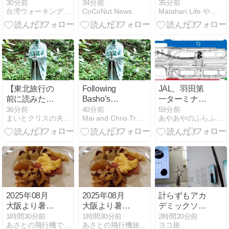
「A&Wルート
題！『悪魔と
っぱい〜 Vinty
30分前
34分前
35分前
台湾ウォーキング - 台湾情報ブログ
CoCoNut News
Matahari Life やっぱりバリでないと
ビア」似て
契約結婚』で
jewelry 〜
る？飲み比べ
世界を魅了し
た感想
た韓国の新人
女優イ・ヒョ
イン、iQIYIグ
ローバル1位
に輝く
【東北旅行の
Following
JAL、羽田第
前に読みた
Basho’s
一ターミナル
い】松尾芭蕉
Footsteps: A
北サテライト
36分前
40分前
59分前
まいとクリスの夫婦バックパッカー海外旅行日記
Mai and Chris Travel
あやあやのふらふら旅行記
『奥の細道』
Literary
9/1から 保安
の足跡をたど
Journey Along
検査場から徒
る、時空を超
Tohoku’s Deep
歩移動で最大
える文学ロー
North
16分
ド
2025年08月
2025年08月
計らずもアカ
大阪より暑く
大阪より暑く
デミックソウ
ない台湾
ない台湾
ル
1時間30分前
1時間30分前
2時間20分前
あさとの飛行機で行く台湾・タイ・世界遺産と機内食の日記
あさとの飛行機旅行日記
ヨコ旅
07/13
07/13