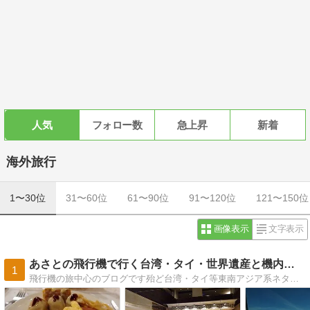
人気
フォロー数
急上昇
新着
海外旅行
1〜30位
31〜60位
61〜90位
91〜120位
121〜150位
画像表示
文字表示
あさとの飛行機で行く台湾・タイ・世界遺産と機内食の日記
1
飛行機の旅中心のブログです殆ど台湾・タイ等東南アジア系ネタでしょうか観光地情報などより飛行機の中や機内食・空撮を主にしてます