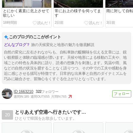
とにかく素直に北上させて
常にお上の様子を伺ってま
雨に対して自
欲しい
す
18時間前
2日前
3日前
このブログのここがポイント
旅の天候変化と地形の魅力を徹底解説
自然の変化に左右されながらも、自転車旅の醍醐味を伝える文章には、鋭
い観察眼と体験の臨場感が漂います。天候や地形による移動の工夫や、地
域ごとの特色を具体的に語り、読者の想像力を刺激します。気温や雨、風
などの自然の状況を臆することなく語りつつ、その中での工夫や感動を身
近に感じさせる描写が特徴です。日常的な出来事と自然のダイナミズムを
巧みに融合させ、冒険心をくすぐる仕上がりとなっています。
1663210
322
週間IN:
185
週間OUT:
655
月間IN:
765
とりあえず空港へ行きたいです…
20
ひとりで韓国をお散歩しています。