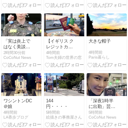
「実は炎上で
【イギリス ク
大きな帽子
はなく美談だ
レジットカー
った？」肩の
ド】外貨手数
4時間前
2時間30分前
4時間前
Paris暮らし
CoCoNut News
Tom夫婦の世界の窓
負傷で社会服
料なしでお得
務要員となっ
に海外旅行で
たイ・ジュノ
きる2枚を紹
の当時の献身
介！
的な行動とは
ワシントンDC
144
「深夜1時半
＠娘
円・・・・
に出勤」芸能
界を去った女
4時間前
5時間前
5時間前
LA香歩ブログ
絵描きの事務屋さん
CoCoNut News
優キム・セイ
ン、物流セン