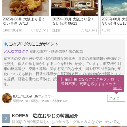
2025年08月 大阪より暑く
2025年08月 大阪より暑く
2025年08月 
ない台湾 07/13
ない台湾 06/13
ない台湾 05/13
1時間30分前
2日前
4日前
このブログのここがポイント
多彩な航空・鉄道体験と旅の知恵
多方面の交通手段や空港・駅の詳細な利用法、最新の運航情報や設備変更
を交え、個人の旅を豊かにするコツを明快に紹介しています。航空機や列
車の座席選び、空港の導線に関する実用的な小技、国や都市の特徴的な変
化についても触れ、日常の移動から長距離旅行までの総合的な情報とコツ
を提供。経験を重ねた筆致は、読者の旅の準備をより確実なものにしま
【Tips】気になるブログをフォロー。

登録不要。更新を逃さずキャッチ！
す。
閉じる
1741869
36
週間IN:
1200
週間OUT:
3480
月間IN:
5508
KOREA 駐在おやじの韓国紹介
2
韓国駐在暦9年美味しいもの食べる グルメみんなでわいわい飲むお酒大好きソウルではなく、田舎の生活ならではの韓国を紹介します。グルメ、お酒、ソウル情報、韓国地方…