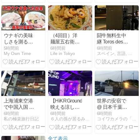
ターや配達バ
イトに励む“た
くましい近
況”を公開
ウナギの美味
（4回目）洋
闘牛無料生中
しさを測る基
麺屋五右衛門
継 Toros desde
準とは
で晩御飯＠南
Marbella
5時間前
6時間前
6時間前
My Own Time
Life in Tokyo
スペイン, 言語, 文学, 映画, 闘牛,＋雑学
青山
(Málaga).
Morante de la
Puebla, José
María
Manzanares. /
Carancho ハゲ
鷹と女医
Uruguay
上海浦東空港
【HiKRGround】
世界の安宿で
koukai (2010
で中国入国 ト
映える涼しい
@ 日本千葉県
ayer) Nada,
ランスファー
穴場
成田市 「カリ
6時間前
6時間前
6時間前
tuve mala
私の極楽旅行日記
６人の孫が居るみすずちゃんの幸せな韓国生活
コイワカメラの「世界の路地裏で（または女たち）」
として
ンドー・ホテ
suerte. /
ル」 （MAY,
2018）（リプ
ライズ）
全て表示