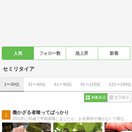
人気
フォロー数
急上昇
新着
セミリタイア
1〜30位
31〜60位
61〜90位
91〜120位
121〜150位
画像表示
文字表示
働かざる者喰ってばっかり
1
2021年に55歳で早期退職しましたが、お金事情や働かないで暇な時間をどう過ごすのか？などを書こうと思っております。早期退職者の生活って「くうねるあそぶ」なので、タイトルを「働かざる者喰ってばっかり」としました。