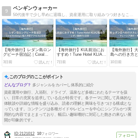
ペンギンウォーカー
9
50代後半で少し早めに退職し、資産運用に取り組みつつ好きなことに使える時間を楽しんでいます。退職生活や資産運用、旅行（車中泊を含む）についてのブログです。
【海外旅行】レダン島ロン
【海外旅行】KUL前泊にお
【海外旅行】大
グビーチ宿泊記｜Coral
すすめ！Tune Hotel KLIA2
島への行き方と
Redangと個人手配アクセス
宿泊記｜レダン島旅行1日
ルコース｜マ
3日前
7日前
10日前
(2日目)
目
行・事前準備
このブログのここがポイント
多ジャンルをカバーし体系的に紹介
資産運用や旅行、入浴剤、ドライブ、温泉など多岐にわたるテーマを扱
い、日常の充実を追求している点が特長です。各テーマに関して具体的な
体験談や詳細な情報を盛り込み、読者の理解と興味を引きつける構成とな
っています。コンテンツは各種ガイドやレビューを中心にシンプルかつ実
用的な内容でまとまっており、幅広い趣味嗜好に対応した飽きの来ない展
開が印象的です。
2121012
10