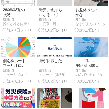
26/08/03週の
確実に金持ち
お盆休みなの
状況
になる「〇〇
かな
〇〇の法則」
5時間前
5時間前
5時間前
投資と株と健康！！目指せ！！経済的自由人
二度寝生活
なまずまんのブログ
を知る無職
個別株ポート
弟が休職した
ユニプレス -
フォリオ観察
第87期 期末配
記録
当金
9時間前
6時間前
9時間前
元ニート（歴6年）の36歳男がセミリタイアを目指す
ちゃーもブログ アーリーリタイアを夢見る資産形成雑記
のんびりセミリタイア生活を目指す
2026/08/09