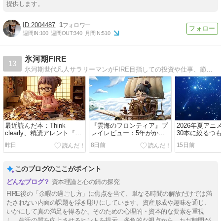
提供します。
2004487
1
週間IN:
100
週間OUT:
340
月間IN:
510
氷河期FIRE
13
氷河期世代凡人サラリーマンがFIRE目指しての投資や仕事、節約、子育て等日々の出来事を綴ります。投資先は、米国株のインデックス投資や投資信託、ビットコイン、FX/ETFリピート、日本株（優待・配当）が中心です。
最近読んだ本：Think
『雲海のフロンティア』プ
2026年夏アニ
clearly、精読アレント『人
レイレビュー：5年がかり
30本に絞るつ
間の条件』、1億円の貯め
で作られた90年代JRPG譲
続へ
昨日
8日前
15日前
方、定年夫はなぜこんなに
りの長編ファンタジーRPG
じゃまなのか
このブログのここがポイント
資本理論と心の錆の探究
FIRE後の「余暇の過ごし方」に焦点を当て、単なる時間の解放だけでは満
たされない内面の課題を浮き彫りにしています。資産形成や趣味を通じ、
いかにして真の満足を得るか、そのための心理的・資本的な要素を重視
し、生活の質を向上させるヒントを提示。多角的な視点から、ただ時間が