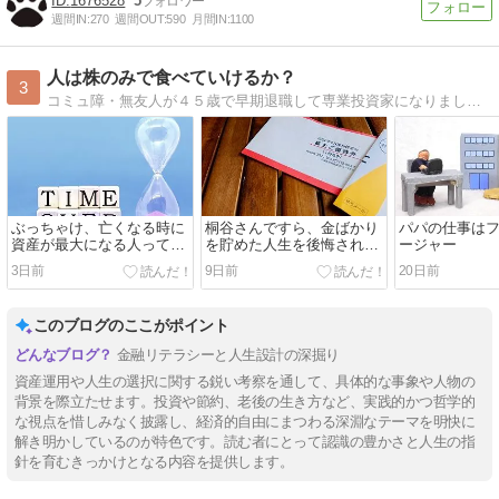
1676528
5
週間IN:
270
週間OUT:
590
月間IN:
1100
人は株のみで食べていけるか？
3
コミュ障・無友人が４５歳で早期退職して専業投資家になりました。
ぶっちゃけ、亡くなる時に
桐谷さんですら、金ばかり
パパの仕事は
資産が最大になる人って金
を貯めた人生を後悔された
ージャー
融リテラシーが低いよね
みたいですネ
3日前
9日前
20日前
このブログのここがポイント
金融リテラシーと人生設計の深掘り
資産運用や人生の選択に関する鋭い考察を通して、具体的な事象や人物の
背景を際立たせます。投資や節約、老後の生き方など、実践的かつ哲学的
な視点を惜しみなく披露し、経済的自由にまつわる深淵なテーマを明快に
解き明かしているのが特色です。読む者にとって認識の豊かさと人生の指
針を育むきっかけとなる内容を提供します。