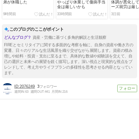
弟が休職した
やっぱり休業して傷病手当
体調が悪化し
金は厳しいかも
ーズ就労は厳
9時間前
33時間前
3日前
このブログのここがポイント
資産・労働に基づく多角的解説と生活観察
FIREとセミリタイアに関する多面的な考察を軸に、自身の資産や働き方の
変遷、日々のリアルな生活風景を織り交ぜながら展開します。資産の積み
増しや給料・投資・支出に至るまで、具体的な数値や経験談を交えて、自
己の選択と未来への展望を鋭く描写します。深い視点と現実的な視点をブ
レンドして、考え方やライフプランの多様性を思考させる内容となってい
ます。
2076249
3
週間IN:
63
週間OUT:
441
月間IN:
216