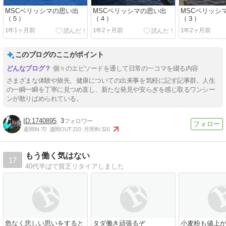
MSCベリッシマの思い出
MSCベリッシマの思い出
MSCベリッシ
（５）
（４）
（３）
1年1ヶ月前
1年2ヶ月前
1年2ヶ月前
このブログのここがポイント
個々のエピソードを通して日常の一コマを綴る内容
さまざまな体験や旅先、健康についての出来事を気軽に記す記事群。人生
の一瞬一瞬を丁寧に見つめ直し、新たな発見や安らぎを感じ取るワンシー
ンが散りばめられている。
1740895
3
週間IN:
70
週間OUT:
210
月間IN:
320
もう働く気はない
17
40代半ばで貧乏リタイアしました
危なく悲しい思いをすると
タダ働き頑張るぞ
小麦粉も値上