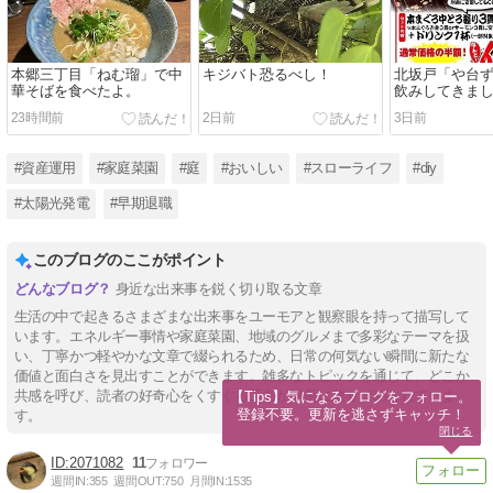
本郷三丁目「ねむ瑠」で中
キジバト恐るべし！
北坂戸「や台
華そばを食べたよ。
飲みしてきま
23時間前
2日前
3日前
#資産運用
#家庭菜園
#庭
#おいしい
#スローライフ
#diy
#太陽光発電
#早期退職
このブログのここがポイント
身近な出来事を鋭く切り取る文章
生活の中で起きるさまざまな出来事をユーモアと観察眼を持って描写して
います。エネルギー事情や家庭菜園、地域のグルメまで多彩なテーマを扱
い、丁寧かつ軽やかな文章で綴られるため、日常の何気ない瞬間に新たな
価値と面白さを見出すことができます。雑多なトピックを通じて、どこか
共感を呼び、読者の好奇心をくすぐる工夫が随所に散りばめられていま
【Tips】気になるブログをフォロー。

登録不要。更新を逃さずキャッチ！
す。
閉じる
2071082
11
週間IN:
355
週間OUT:
750
月間IN:
1535