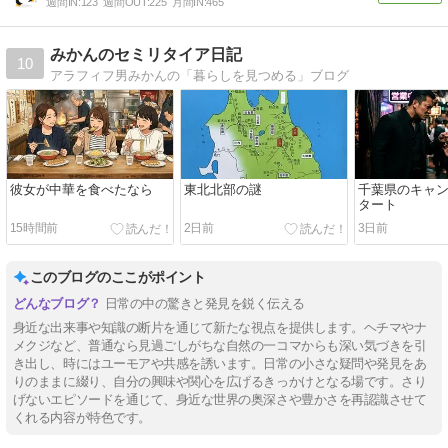
週間IN:
123
週間OUT:
225
月間IN:
465
みかんのセミリタイア日記
10
アラフィフ男みかんの「暮らしを見つめる」ブログ
彼女が中華を食べたなら
東北北部の謎
千葉県のキャ
タート
15時間前
2日前
3日前
このブログのここがポイント
日常の中の驚きと発見を鋭く伝える
身近な出来事や知識の断片を通じて新たな視点を提供します。ヘチマやナ
メクジなど、普通なら見過ごしがちな自然の一コマからも深い気づきを引
き出し、時にはユーモアや共感を誘います。日常の小さな疑問や発見をあ
りのままに綴り、自分の興味や関心を広げるきっかけとなる場です。さり
げないエピソードを通じて、身近な世界の奥深さや豊かさを再認識させて
くれる内容が特色です。