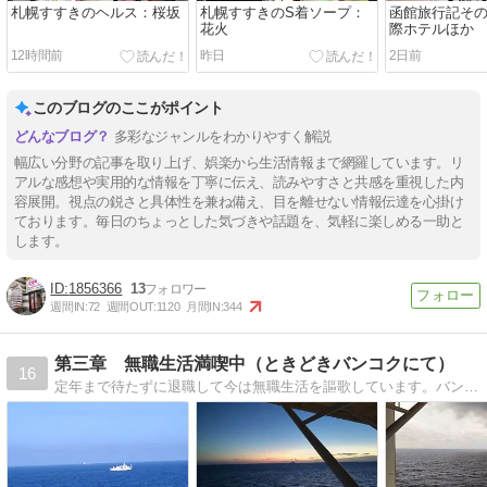
札幌すすきのヘルス：桜坂
札幌すすきのS着ソープ：
函館旅行記その
花火
際ホテルほか
12時間前
昨日
2日前
このブログのここがポイント
多彩なジャンルをわかりやすく解説
幅広い分野の記事を取り上げ、娯楽から生活情報まで網羅しています。リ
アルな感想や実用的な情報を丁寧に伝え、読みやすさと共感を重視した内
容展開。視点の鋭さと具体性を兼ね備え、目を離せない情報伝達を心掛け
ております。毎日のちょっとした気づきや話題を、気軽に楽しめる一助と
します。
1856366
13
週間IN:
72
週間OUT:
1120
月間IN:
344
第三章 無職生活満喫中（ときどきバンコクにて）
16
定年まで待たずに退職して今は無職生活を謳歌しています。バンコクへの移住を計画中です。