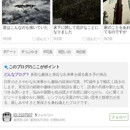
昔はこんなのも描いていた
床下に関して厄介なことに
家のことをあ
なりました
てるのですが
4日前
5日前
9日前
#アート
#つぶやき
#写真
#思い出
#絵画
このブログのここがポイント
多彩な趣味と身近な出来事を綴る書き手の視点
日常のささやかな出来事から趣味の絵画や写真、PC操作まで幅広く描き出
します。実生活の経験や趣味の試行錯誤を通じて、読者の共感や新たな気
づきを誘います。悩みや困難も包み隠さず自然に綴りながら、心に響くエ
ピソードを緩やかに展開。シンプルな言葉の中に深い思考と観察力が光
る、親しみやすさと奥深さを兼ね備えたブログです。
2107507
5
週間IN:
130
週間OUT:
200
月間IN:
445