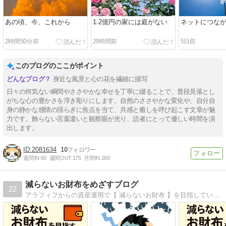
あの頃、今、これから
1.2億円の家には庭がない
ネットにつな
2時間50分前
29時間前
5日前
このブログのここがポイント
身近な風景と心の花を繊細に描写
日々の何気ない瞬間やささやかな幸せを丁寧に綴ることで、普段見落とし
がちな心の豊かさを浮き彫りにします。自然のささやかな変化や、自分自
身の静かな感情の揺らぎに焦点を当て、共感と癒しを呼び起こす文章が魅
力です。飾らない言葉遣いと観察眼が光り、読者にとって優しい時間を演
出します。
2081634
10
週間IN:
60
週間OUT:
175
月間IN:
260
減らないお財布をめざすブログ
22
アラフィフからの資産運用で【 減らないお財布 】を目指しています！６０歳から不労所得５００万円になるようにアセット変更中です。週末の田舎暮らし（デュアラー生活）に魅力を感じています。https://kabutrip.com/