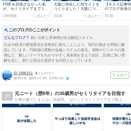
FIREを目指さなかった私
大阪に特化した別サイトを
【６００記事
が、セミリタイアまで１０
つくりました！大阪につい
のブログ全体
年かけて準備したこと
て書く人たちと、ゆるくつ
をAIに分析し
23時間前
2日前
3日前
ながりたい
た！
このブログのここがポイント
鋭い分析と具体例が光る解説スタイル
社会や経済の構造変化を多角的に探ることにより、現代の動きを明快に解
説しています。円相場の変動や金融システムの進化、保険やビジネスの裏
側など、難しいテーマをわかりやすく具体例を交えて紹介。読者に深い理
解を促し、新たな視点を提供する内容となっています。
1986151
4
週間IN:
65
週間OUT:
300
月間IN:
310
元ニート（歴6年）の36歳男がセミリタイアを目指す
20
仕事が嫌でたまらない36歳男。 はたしてセミリタイアまで耐えられるか。主に日常や投資についての記事を書いていこうと思っています。