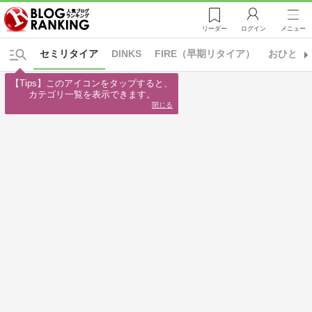
リーダー
ログイン
メニュー
セミリタイア
DINKS
FIRE（早期リタイア）
おひとり
【Tips】このアイコンをタップすると、

カテゴリ一覧を表示できます。
閉じる