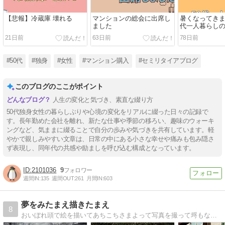
【悲報】冷蔵庫 壊れる
マンションの総会に出席し
暑くなってきま
ました
代一人暮らし
21日前
63日前
78日前
#50代
#独身
#女性
#マンション購入
#セミリタイアブログ
このブログのここがポイント
人生の変化と気づき、素直な綴り方
50代独身女性の暮らしぶりや心境の変化をリアルに綴った日々の記録で
す。長年勤めた会社を離れ、新たな仕事や季節の移ろい、趣味のウォーキ
ングなど、気ままに綴ることで自分の歩みや気づきを共有しています。軽
やかで親しみやすい文章は、日常の中にある小さな幸せや痛みも包み隠さ
ず表現し、同年代の共感や励ましを呼び込む構成となっています。
2101036
9
週間IN:
135
週間OUT:
261
月間IN:
603
夢をみたまえ描きたまえ
8
おいぼれ頭で絵を描いてあちこちさまよって写真を撮って埒もないことをつぶやいて生きている半健康人