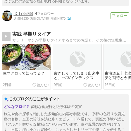
とで現代の多面性を感じ取れる内容となっています。
1785938
4
週間IN:
230
週間OUT:
490
月間IN:
970
実践 早期リタイア
5
サラリーマンが早期リタイアするまでのお話と、その後の無職生活(予定)。
生マグロって知ってる？
歯ぎしりしてしまう出来事
東海道五十七次
と、26/07インデックス
安と期待と今
2日前
9日前
16日前
このブログのここがポイント
多彩な食紀行と絶景体験の饗宴
旅先や食の探求を軸にした多角的な内容が特徴です。京都の心残りや鹿児
島の名物、全国の珍味を訪ね歩くエピソードを通じて、実際の体験を語る
リアルさと鮮やかな描写にこだわっています。食や風景の魅力だけでな
く、日常に潜む小さな冒険や、ちょっとしたトリップの楽しさを伝えるこ