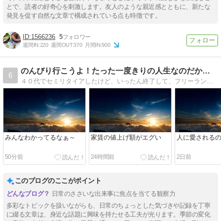
とで、読者の好奇心を刺激します。友人のような親近感とともに、新たな
発見を促す自然な文章で構成されている点も特徴です。
1566236
5
週間IN:
220
週間OUT:
370
月間IN:
900
のんびり行こうよ！たった一度きりの人生なのだから、後悔しな…
6
４０代でセミリタイアしたけど、いったん終了して、フリーランスとして働きだしたおじさんの妻と子供達との日常を綴ります。
みんなわかってるなぁ～
家賃の値上げ額がエグい
人に愛される
50分前
24時間前
2日前
このブログのここがポイント
日常のささいな出来事に焦点を当てる観察力
多彩なトピックを扱いながらも、日常のちょっとした気づきや記録を丁寧
に綴る文章は、身近な話題に興味を持たせる工夫が光ります。季節の変化