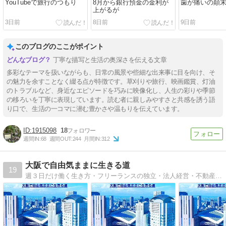
YouTubeで旅行のつもり
8月から銀行預金の金利が
歯が痛いの顛
上がるが
3日前
8日前
9日前
このブログのここがポイント
丁寧な描写と生活の奥深さを伝える文章
多彩なテーマを扱いながらも、日常の風景や些細な出来事に目を向け、そ
の魅力を余すことなく綴る点が特徴です。草刈りや旅行、映画鑑賞、灯油
のトラブルなど、身近なエピソードを巧みに映像化し、人生の彩りや季節
の移ろいを丁寧に表現しています。読む者に親しみやすさと共感を誘う語
り口で、生活の一コマに潜む豊かさや温もりを伝えています。
1915098
18
週間IN:
68
週間OUT:
244
月間IN:
312
大阪で自由気ままに生きる道
19
週３日だけ働く生き方・フリーランスの独立・法人経営・不動産賃貸業・メンタルヘルス・大阪ローカルの不思議など、実体験から発信するブログです。働き方に悩む人の道しるべに。