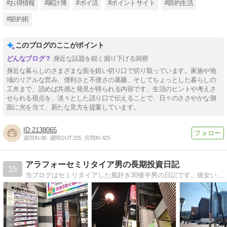
#お得情報
#家計簿
#ポイ活
#ポイントサイト
#節約生活
#節約術
このブログのここがポイント
身近な話題を鋭く掘り下げる洞察
身近な暮らしのさまざまな面を鋭い切り口で切り取っています。家族や地
域のリアルな営み、便利さと不便さの葛藤、そしてちょっとした暮らしの
工夫まで、読めば共感と発見が得られる内容です。生活のヒントや考えさ
せられる視点を、淡々とした語り口で伝えることで、日々のささやかな側
面に光を当て、新たな見方を提案しています。
2138065
週間IN:
80
週間OUT:
235
月間IN:
425
アラフォーセミリタイア男の長期投資日記
15
当ブログはセミリタイアした風好き30後半男の日記です。彼女いない歴＝年齢の素人童貞、福岡住みです。2023年12月、13年間働いた会社を退職し、セミリタイアを開始しました。