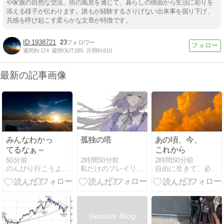
や家族の自然な交流、街の風景を通じて、暮らしの側面から生活に彩りを
添える様子が伝わります。誰もが経験するさりげない出来事を掘り下げ、
共感を呼び起こす柔らかな文章が特徴です。
1938721
23
週間IN:
174
週間OUT:
285
月間IN:
810
最新の記事画像
みんなわかっ
孤独の塔
あの頃、今、
てるなぁ～
これから
2時間50分前
50分前
2時間50分前
私だけのプレイリスト
のんびり行こうよ！たった一度きりの人生なのだから、後悔しな…
自由に生きて、必要なだけ働く