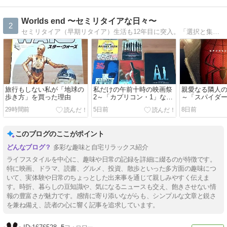
Worlds end 〜セミリタイアな日々〜
2
セミリタイア（早期リタイア）生活も12年目に突入。「選択と集中」で残された時間を大切に過ごしたいです。
旅行もしない私が「地球の
私だけの午前十時の映画祭
親愛なる隣人
歩き方」を買った理由
2～「カプリコン・1」など
～「スパイダ
7月に観た5本
ンド・ニュー
29時間前
5日前
8日前
てきた（ネタ
このブログのここがポイント
多彩な趣味と自宅リラックス紹介
ライフスタイルを中心に、趣味や日常の記録を詳細に綴るのが特徴です。
特に映画、ドラマ、読書、グルメ、投資、散歩といった多方面の趣味につ
いて、実体験や日常のちょっとした出来事を通じて親しみやすく伝えま
す。時折、暮らしの豆知識や、気になるニュースも交え、飽きさせない情
報の豊富さが魅力です。感情に寄り添いながらも、シンプルな文章と鋭さ
を兼ね備え、読者の心に響く記事を追求しています。