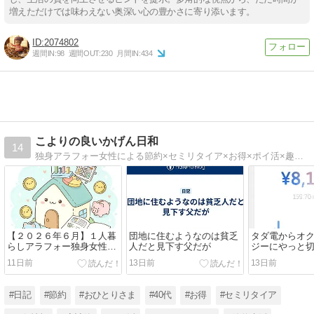
増えただけでは味わえない奥深い心の豊かさに寄り添います。
2074802
週間IN:
98
週間OUT:
230
月間IN:
434
こよりの良いかげん日和
14
独身アラフォー女性による節約×セミリタイア×お得×ポイ活×趣味など日々の記録
【２０２６年６月】１人暮
団地に住むようなのは貧乏
タダ電からオ
らしアラフォー独身女性の
人だと見下す父だが
ジーにやっと
生活費支出【家計簿】
けど
11日前
13日前
13日前
#日記
#節約
#おひとりさま
#40代
#お得
#セミリタイア