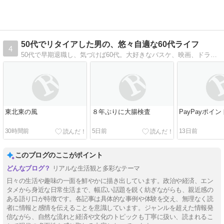
50代でリタイアした男の、悠々自適な60代ライフ
4
50代で早期退職し、気づけば60代。大好きなバスケ、映画、ドラマ、そして何気ない日々の発見。そんな『今の日常』を気ままに書き留めています。
東北東の風
８年ぶりに大腸検査
PayPayポイ
30時間前
5日前
13日前
このブログのここがポイント
リアルな生活観と多彩なテーマ
日々の生活や趣味の一面を鮮やかに描き出しています。政治や経済、エン
タメから身近な日常生活まで、幅広い話題を鋭く紡ぎながらも、親近感の
ある語り口が特徴です。各記事は具体的な事例や体験を交え、無理なく読
者に情報と感情を伝えることを意識しています。ジャンルを超えた情報発
信ながら、自然な流れと経済や文化のトピックも丁寧に扱い、読まれるこ