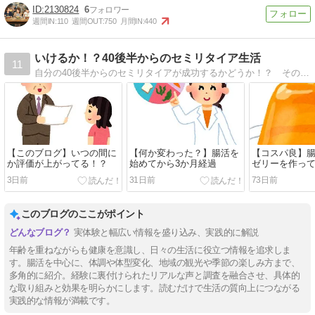
2130824
6
週間IN:
110
週間OUT:
750
月間IN:
440
いけるか！？40後半からのセミリタイア生活
11
自分の40後半からのセミリタイアが成功するかどうか！？ その過程でどのようなことをし、感じ、考えていたのかといった体験談を主に綴っています。
【このブログ】いつの間に
【何か変わった？】腸活を
【コスパ良】
か評価が上がってる！？
始めてから3か月経過
ゼリーを作っ
3日前
31日前
73日前
このブログのここがポイント
実体験と幅広い情報を盛り込み、実践的に解説
年齢を重ねながらも健康を意識し、日々の生活に役立つ情報を追求しま
す。腸活を中心に、体調や体型変化、地域の観光や季節の楽しみ方まで、
多角的に紹介。経験に裏付けられたリアルな声と調査を融合させ、具体的
な取り組みと効果を明らかにします。読むだけで生活の質向上につながる
実践的な情報が満載です。