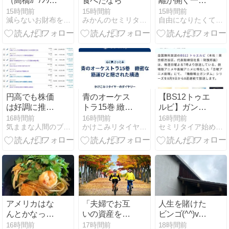
（高橋ｶｰﾃﾝｳｫｰ
食べたなら
離が開く一
ﾙ・ｷｯﾂ・三井
方、アーリー
15時間前
15時間前
15時間前
減らないお財布をめざすブログ
みかんのセミリタイア日記
自由になりたくて。セミリタイアへ | 自分らしくゆるく…
不動産・共立ﾒ
リタイアは世
ﾝﾃ）Vol.17
捨人でしかな
い件
円高でも株価
青のオーケス
【BS12トゥエ
は好調に推
トラ15巻 緻密
ルビ】ガンダ
移？（８月第
な筋運びと隠
ム祭り【独立
16時間前
16時間前
16時間前
気ままな人間のブログ
かけこみリタイヤ―のダイヤリー
セミリタイア始めます。アラフィフ独身男のブログ。
２週）
された構造
系BS放送】
アメリカはな
「夫婦でお互
人生を賭けた
んとかなって
いの資産を共
ビンゴ(^^)v
も、日本のよ
有していな
8/3のサウナ記
16時間前
17時間前
18時間前