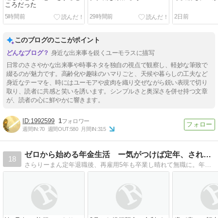
ころだった
5時間前
29時間前
2日前
このブログのここがポイント
身近な出来事を鋭くユーモラスに描写
日常のささやかな出来事や時事ネタを独自の視点で観察し、軽妙な筆致で
綴るのが魅力です。高齢化や趣味のハマりごと、天候や暮らしの工夫など
身近なテーマを、時にはユーモアや皮肉を織り交ぜながら鋭い表現で切り
取り、読者に共感と笑いを誘います。シンプルさと奥深さを併せ持つ文章
が、読者の心に鮮やかに響きます。
1992599
1
週間IN:
70
週間OUT:
580
月間IN:
315
ゼロから始める年金生活 ー気がつけば定年、されど運が良けりゃ
18
さらりーまん定年退職後、再雇用5年も卒業し晴れて無職に。年金生活者。老後破綻心配いらずの我が家計を図表化し参考として公開。