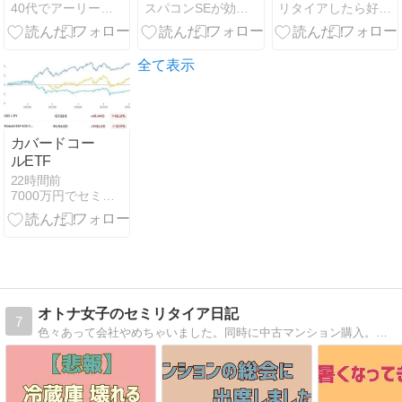
40代でアーリーリタイアした医師が考える幸せ論
スパコンSEが効率的投資で一家セミリタイアするブログ
リタイアしたら好きな音楽で散歩するんだ
うな国が一番
い」
録
ひどい目にあ
うのではなか
ろうか？ 「知
全て表示
能低下の人類
史」を読んで
4
カバードコー
ルETF
22時間前
7000万円でセミリタイアブログ
オトナ女子のセミリタイア日記
7
色々あって会社やめちゃいました。同時に中古マンション購入。自由で不安な日々を語ります。