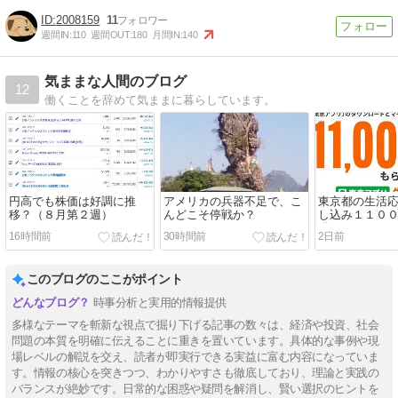
2008159
11
週間IN:
110
週間OUT:
180
月間IN:
140
気ままな人間のブログ
12
働くことを辞めて気ままに暮らしています。
円高でも株価は好調に推
アメリカの兵器不足で、こ
東京都の生活
移？（８月第２週）
んどこそ停戦か？
し込み１１０
獲得
16時間前
30時間前
2日前
このブログのここがポイント
時事分析と実用的情報提供
多様なテーマを斬新な視点で掘り下げる記事の数々は、経済や投資、社会
問題の本質を明確に伝えることに重きを置いています。具体的な事例や現
場レベルの解説を交え、読者が即実行できる実益に富む内容になっていま
す。情報の核心を突きつつ、わかりやすさも徹底しており、理論と実践の
バランスが絶妙です。日常的な困惑や疑問を解消し、賢い選択のヒントを