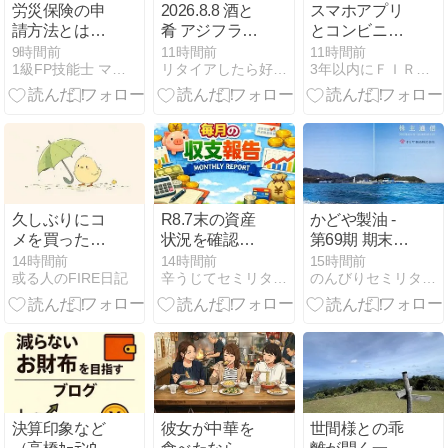
労災保険の申
2026.8.8 酒と
スマホアプリ
請方法とは？
肴 アジフライ
とコンビニ
手続きの流
は30秒(^^)v
ATMでのネッ
9時間前
11時間前
11時間前
1級FP技能士 マネープランナーみる
リタイアしたら好きな音楽で散歩するんだ
3年以内にＦＩＲＥする東京で働く50代サラリーマンのブログ
れ・必要書
ト銀行への振
類・様式をFP
り込みしてみ
が解説
た。
久しぶりにコ
R8.7末の資産
かどや製油 -
メを買った
状況を確認し
第69期 期末配
（４）
ました。
当金
14時間前
14時間前
15時間前
或る人のFIRE日記
辛うじてセミリタイアを達成したおじさんのブログです。
のんびりセミリタイア生活を目指す
決算印象など
彼女が中華を
世間様との乖