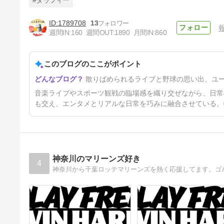
#ダッフィー
1789708
13
テラチ＆コーディが抹消。上が
週間IN:
160
週間OUT:
1890
月間IN:
860
るのは？
5日前
このブログのここがポイント
散りばめられるライブと野球の思い出、ユ
音楽ライブやスポーツ観戦の臨場感を織り交ぜながら、日常
も交え、エンタメとリアルな日常を巧みに融合させている。
神奈川のマリーンズ好き
4
神奈川から千葉ロッテマリーンズを熱く応援してます。ゴル