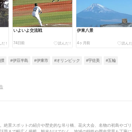
いよいよ交流戦
伊東八景
74日前
4ヶ月前
相撲
#伊豆半島
#伊東市
#オリンピック
#宇佐美
#五輪
告
。絶景スポットの紹介や歴史的な吊り橋、花火大会、名物の初島やゴリ
話題まで幅広く掲載。観光だけでなく、地域の特性や歴史背景も丁寧に