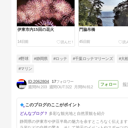
伊東市内15回の花火
門脇吊橋
14日前
45日前
#野球
#静岡県
#ロッテ
#千葉ロッテマリーンズ
#大
#マリン
2062804
17
報
今日はプロ野球開幕の日
週間IN:
203
週間OUT:
322
月間IN:
812
5ヶ月前
このブログのここがポイント
多彩な観光地と自然景観を紹介
静岡県の伊東市や伊豆半島の魅力を余すところなく伝えます
ラ岩などの自然の驚き、そして地元のイベントやスポーツの