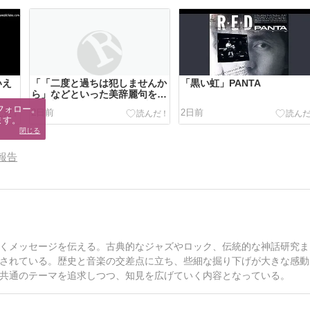
いえ
「「二度と過ちは犯しませんか
「黒い虹」PANTA
ら」などといった美辞麗句を石
碑に刻んでも、”過ちの理由”が
フォロー。

2日前
2日前
分かっていないのに、どうして
ます。
このようなことが言えるのでし
閉じる
ょうか」byソウルマン
報告
くメッセージを伝える。古典的なジャズやロック、伝統的な神話研究ま
されている。歴史と音楽の交差点に立ち、些細な掘り下げが大きな感動
共通のテーマを追求しつつ、知見を広げていく内容となっている。