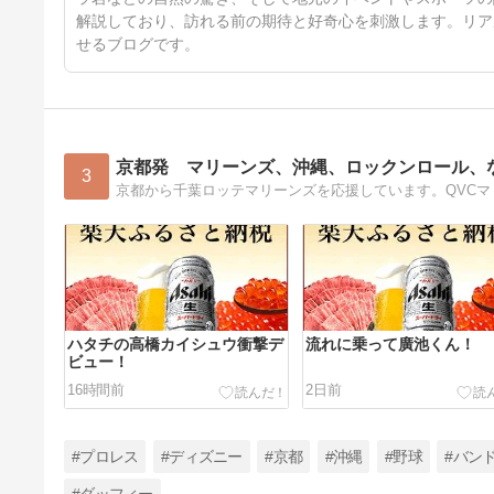
解説しており、訪れる前の期待と好奇心を刺激します。リア
せるブログです。
京都発 マリーンズ、沖縄、ロックンロール、なb
3
京都から千葉ロッテマリーンズを応援しています。QVC
ハタチの高橋カイシュウ衝撃デ
流れに乗って廣池くん！
ビュー！
16時間前
2日前
#プロレス
#ディズニー
#京都
#沖縄
#野球
#バン