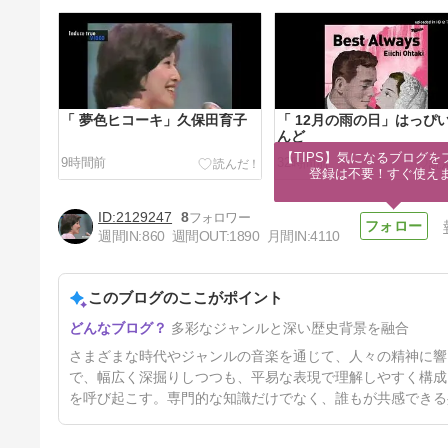
「 夢色ヒコーキ」久保田育子
「 12月の雨の日」はっぴ
んど
【TIPS】気になるブログを
9時間前
32時間前
登録は不要！すぐ使え
2129247
8
週間IN:
860
週間OUT:
1890
月間IN:
4110
このブログのここがポイント
＜マリリン・モンローを偲んで
多彩なジャンルと深い歴史背景を融合
＞「River Of No Return」
「Diamonds Are A
3日前
さまざまな時代やジャンルの音楽を通じて、人々の精神に響
Girl&#039;s Best Friend」
「After You Get What You
で、幅広く深掘りしつつも、平易な表現で理解しやすく構成
Want You Don&#039;t Want
を呼び起こす。専門的な知識だけでなく、誰もが共感できる
It」「Lazy」「I Wanna Be
Loved By You」Marilyn
Monroe