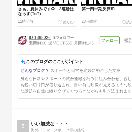
さぁ、夏休みです🌻…3連勝は
第一四半期決算💵
ならず(ToT)
11時間前
20時間前
1368026
3
報
週間IN:
60
週間OUT:
565
月間IN:
145
このブログのここがポイント
2年間だけ食料品消費税が1％
スポーツと日常を絶妙に融合した文章
に💰
4日前
身近な日常やスポーツの試合速報を巧みに組み合わせ、親し
も鋭い切り口が盛り込まれ、目の前に映像が見えるような映
な話題を自然に織り交ぜてくつろぎながらも引き込まれます
いい加減な・・・
5
海外ドラマ・スポーツ等の感想