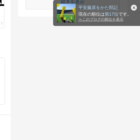
続きを表示
平安藤原をかた郎記
現在の順位は
第17位
です。
≫
このブログの順位を表示