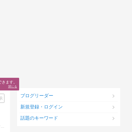
できます。
閉じる
ブログリーダー
示
新規登録・ログイン
話題のキーワード
この世界の真実（過去・現在・未来）を追及しています。マリーンズのことはあまり書けませんが、書くときは他の人が言わないようなことを歯に衣着せず書いていきます。