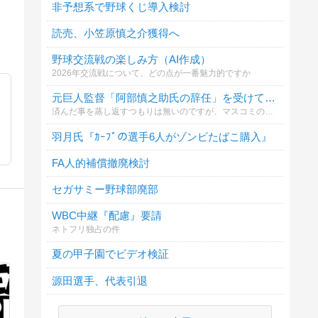
非予想系で野球くじ導入検討
読売、小笠原慎之介獲得へ
野球交流戦の楽しみ方（AI作成）
2026年交流戦について、どの点が一番魅力的ですか
元巨人監督「阿部慎之助氏の辞任」を受けてどう思われますか？
済んだ事を蒸し返すつもりは無いのですが、マスコミの報道や球団の対応に個人的には納得していない部分があって、皆さんのお声を伺いたいと思います。
羽月氏『ｶｰﾌﾟの選手6人がゾンビたばこ購入』
FA人的補償撤廃検討
セガサミー野球部廃部
WBC中継『配慮』要請
ネトフリ独占の件
夏の甲子園でビデオ検証
源田選手、代表引退