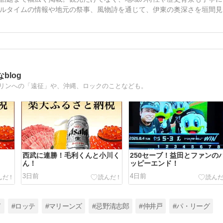
ルタイムの情報や地元の祭事、風物詩を通じて、伊東の奥深さを垣間見
log
マリンへの「遠征」や、沖縄、ロックのことなども。
西武に連勝！毛利くんと小川く
250セーブ！益田とファンの
ん！
ッピーエンド！
3日前
4日前
ド
#ロッテ
#マリーンズ
#忌野清志郎
#仲井戸
#パ・リーグ