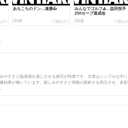
あちこちのドン…連勝👍
みんなでゴルフ⛳️…益田投手
250セーブ達成㊗️
2日前
3日前
告
みやすさと臨場感を感じさせる描写が特徴です。文章はシンプルな中に
像効果が働いています。親しみやすさと情報の新鮮さを両立させ、多彩
。