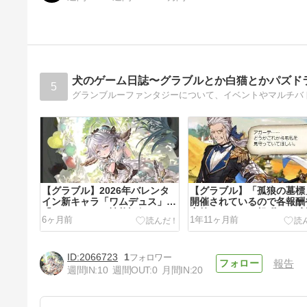
犬のゲーム日誌〜グラブルとか白猫とかパズド
5
グランブルーファンタジーについて、イベントやマルチバ
【グラブル】2026年バレンタ
【グラブル】「孤狼の墓標
イン新キャラ「ワムデュス」
開催されているので各報酬
「ガウェイン」性能評価とイラ
容等のまとめ。報酬には武
6ヶ月前
1年11ヶ月前
スト大解剖！引くべき？
「焚身怨甲」や、「2024年
イベントSSレア確定チケ
ト」や「金緩の贈り物」｢
2066723
1
の贈り物｣等。（2024年8
報告
シナリオイベント）
週間IN:
10
週間OUT:
0
月間IN:
20