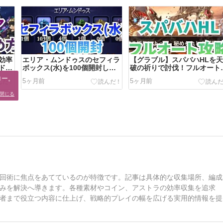
効率
エリア・ムンドゥスのセフィラ
【グラブル】スパバハHLを
ド
ボックス(水)を100個開封して
破の祈りで討伐！フルオート
みた
成を公開(風シエテ剣)
ー。

5ヶ月前
5ヶ月前
。
閉じる
回術に焦点をあてているのが特徴です。記事は具体的な収集場所、編成
みを解決へ導きます。各種素材やコイン、アストラの効率収集を追求
者まで役立つ内容に仕上げ、戦略的プレイの幅を広げる実用的情報を提