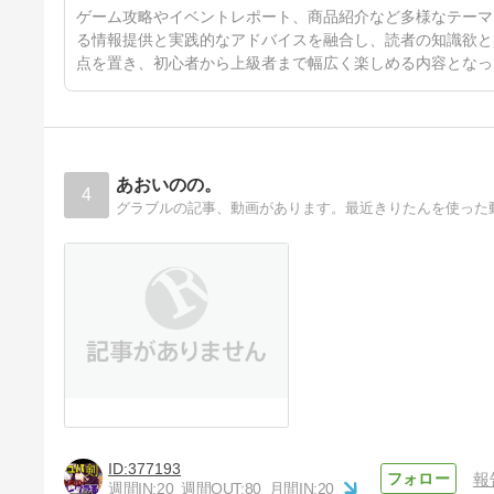
＆カフェメニューを煉獄さん要
1年8ヶ月前
ゲーム攻略やイベントレポート、商品紹介など多様なテーマ
素多めで紹介します【ネタバレ
あり】
る情報提供と実践的なアドバイスを融合し、読者の知識欲と
点を置き、初心者から上級者まで幅広く楽しめる内容となっ
あおいのの。
4
グラブルの記事、動画があります。最近きりたんを使った
377193
報
週間IN:
20
週間OUT:
80
月間IN:
20