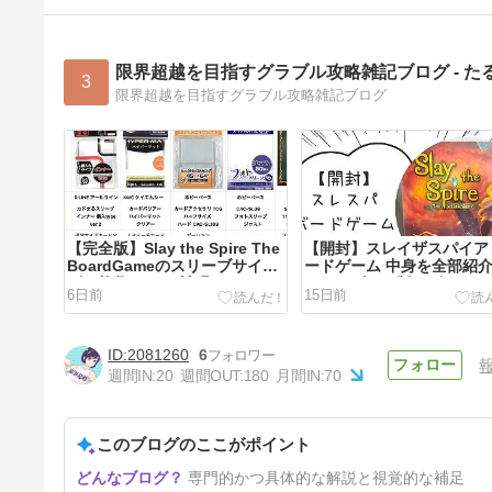
限界超越を目指すグラブル攻略雑記ブログ - た
3
限界超越を目指すグラブル攻略雑記ブログ
【完全版】Slay the Spire The
【開封】スレイザスパイア
BoardGameのスリーブサイ
ードゲーム 中身を全部紹
ズ・枚数まとめ 拡張セット
スタンダード版レビュー
6日前
15日前
Downfallにも対応！【ボード
ゲーム】
2081260
6
週間IN:
20
週間OUT:
180
月間IN:
70
このブログのここがポイント
鬼滅の刃 柱展に行ってきた！
専門的かつ具体的な解説と視覚的な補足
会場までのアクセスや展示内容