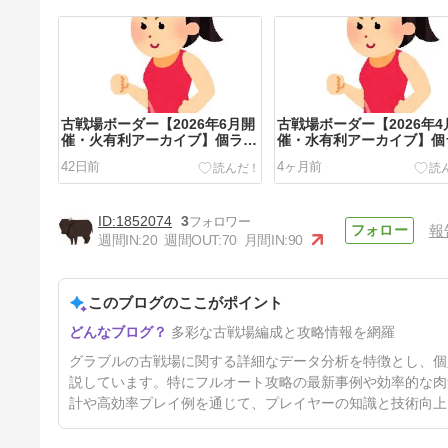
古戦場ボーダー【2026年6月開
古戦場ボーダー【2026年4
催・火有利アーカイブ】個ラン
催・水有利アーカイブ】個
の貢献度推移と時速
の貢献度推移と時速
42日前
4ヶ月前
1852074
3
報
週間IN:
20
週間OUT:
70
月間IN:
90
このブログのここがポイント
土古戦場3500万肉集め編成：
多彩な古戦場編成と攻略情報を網羅
片面カグヤや0ポチ攻撃のみ、
マグナ編成でEX+周回【グラブ
7ヶ月前
グラブルの古戦場に関する詳細なデータ分析を特徴とし、個
ル】
説しています。特にフルオート攻略の最新事例や効率的な肉
計や高効率プレイ例を通じて、プレイヤーの知識と技術向上