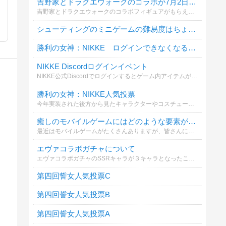
吉野家とドラクエウォークのコラボが7月2日から開催！フィギュアがもらえるキャンペーン
吉野家とドラクエウォークのコラボフィギュアがもらえるドラクエウォークセット 牛丼（並盛）食べる？
シューティングのミニゲームの難易度はちょうどいいですか？
勝利の女神：NIKKE ログインできなくなることは多い？
NIKKE Discordログインイベント
NIKKE公式Discordでログインするとゲーム内アイテムがもらえるイベントです。参加しますか？
勝利の女神：NIKKE人気投票
今年実装された後方から見たキャラクターやコスチュームの射撃姿勢で、あなたが一番魅力を感じるキャラは？
癒しのモバイルゲームにはどのような要素が必要ですか?
最近はモバイルゲームがたくさんありますが、皆さんにとって癒しのゲームはどれでしょうか？
エヴァコラボガチャについて
エヴァコラボガチャのSSRキャラが３キャラとなったことで話題。どのキャラを狙いますか？
第四回誓女人気投票C
第四回誓女人気投票B
第四回誓女人気投票A