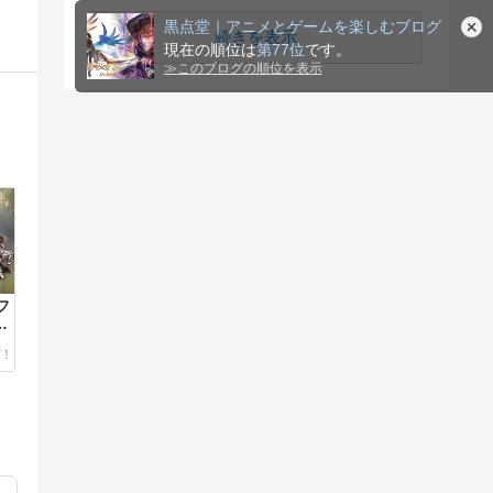
順位
続きを表示
フ
）
目
神
。