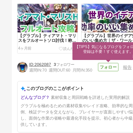
【グラブル】ティアマト・マリ
【グラブル】世界のイデア
スをフルオートソロ討伐！称号
のいい集め方｜ザ・ワール
でガチャチケットを回収する方
HL青箱周回が最速
【TIPS】気になるブログをフォロ
4ヶ月前
5ヶ月前
法
登録は不要！すぐ使えます
2062087
3
報告
週間IN:
70
週間OUT:
60
月間IN:
350
このブログのここがポイント
ウェリタスの効率的な集め方｜
素材収集と周回戦略を詳述した実用的解説
時短術と周回戦略まとめ
7ヶ月前
グラブルを極めるための素材収集やレイド攻略、効率的な周
例、検証データを交えながら、プレイヤーが直面しやすい悩
し、面倒な作業の省略や最適化手段を提示。初心者から中級
供しています。