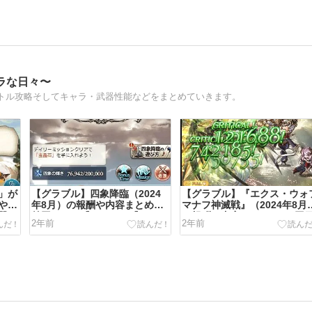
ラな日々〜
トル攻略そしてキャラ・武器性能などをまとめていきます。
」が
【グラブル】四象降臨（2024
【グラブル】『エクス・ウォ
や内
年8月）の報酬や内容まとめ。
マナフ神滅戦』（2024年8月
器
前回までの『チチリ』『アミ』
の報酬や内容のまとめ。2回
2年前
2年前
8月
に引き続き、2024年8月時から
の開催で『罪咎裁く善神の印
ッ
は四聖『シュシュク』を加入可
章』の上限解放、新たな六道
銀緩
能となっています。（四象降
器シリーズの武器『神刃エク
月末
臨）
ス・アシャワン』を入手可能