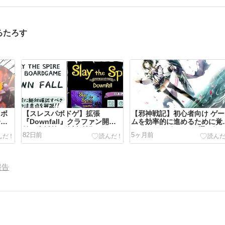
るたろす
 ボ
【スレスパボドゲ】拡張
【邪神戦記】初心者向け ゲー
介｜
『Downfall』クラファン開
ムを効率的に進めるために覚
始！支援前に絶対確認すべき3
ておきたいポイント5選を解
82日前
5ヶ月前
つの注意点とプランの選び方
説！序盤の難所2-30は火属性
攻めよう【ルルイエ少女隊】
報告