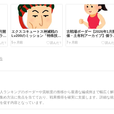
月開
エクスコキュートス神滅戦の
古戦場ボーダー【2026年1月
ラン
Lv200のミッション「特殊技の
催・土有利アーカイブ】個ラ
発動回数が3回以下でクリア」
の貢献度推移と時速
5ヶ月前
7ヶ月前
フルオート攻略【グラブル】
告
人ランキングのボーダーや貢献度の推移から最適な編成例まで幅広く解
集め方法に焦点を当てており、戦果獲得を確実に支援します。詳細な統
を促す内容となっています。