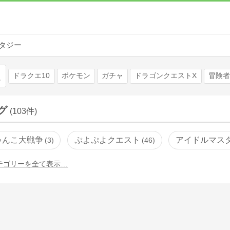
タジー
検索
ドラクエ10
ポケモン
ガチャ
ドラゴンクエストX
冒険者
グ
(103件)
ゃんこ大戦争
ぷよぷよクエスト
アイドルマス
3
46
テゴリーを全て表示…