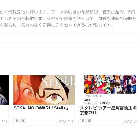
たす情報発信を行います。アニメや映画の作品解説、音楽の紹介、雑学
楽しめるのが特徴です。爽やかで軽快な語り口で、身近な趣味の範囲を
を凝らし、気兼ねなく気楽にアクセスできるのが魅力です。
SEKAI NO OWARI「Stella」
スタレビ ツアー星屑冒険王＠
京都7/11
16日前
18日前