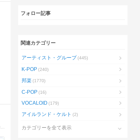
フォロー記事
関連カテゴリー
アーティスト・グループ
445
K-POP
240
邦楽
1770
C-POP
16
VOCALOID
179
アイルランド・ケルト
2
皆さまそれぞれの思い出を辿ってみませんか？ 様々な事象を独自の視点で分析。今後につながる「何か」を感じとっていただければ幸いです
カテゴリーを全て表示