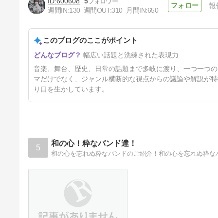
600608
5
報
週間IN:
130
週間OUT:
310
月間IN:
650
このブログのここがポイント
小田和正公式Webサイトオー
幅広い話題と洗練された表現力
プン（だいぶたつけど…
48日前
音楽、舞台、歴史、日常の話題まで多岐に渡り、一つ一つの
マだけでなく、ジャンル横断的な視点からの議論や解説が特
り口を生かしています。
和の心！粋なバンド達！
5
和の心を忘れぬ粋なバンドのご紹介！和の心を忘れぬ粋な