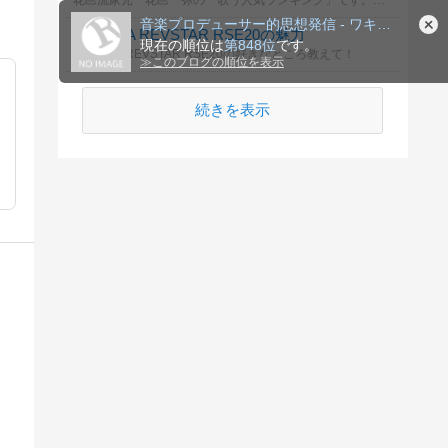
花邑流家元 花邑一弥の「歌う人気ランキング」です。皆様のご投票をお待ちしております。
音楽プロデューサー的思想発信 - ワキワキおじさんの音楽室
YAMAHA REVSTAR RSE20の魅力
現在の順位は
第848位
です。
YAMAHA REVSTAR RSE20の好きなところ教えて！
≫
このブログの順位を表示
続きを表示