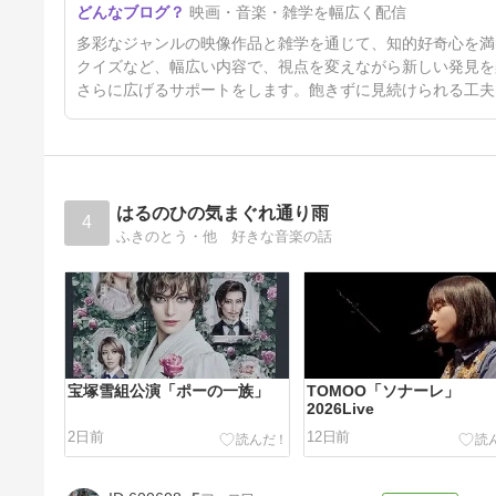
映画・音楽・雑学を幅広く配信
ック） “ Elvis Presley -
Hound Dog ”
4日前
多彩なジャンルの映像作品と雑学を通じて、知的好奇心を満
クイズなど、幅広い内容で、視点を変えながら新しい発見を
さらに広げるサポートをします。飽きずに見続けられる工夫
はるのひの気まぐれ通り雨
4
ふきのとう・他 好きな音楽の話
宝塚雪組公演「ポーの一族」
TOMOO「ソナーレ」
2026Live
2日前
12日前