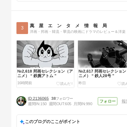
萬 屋 エ ン タ メ 情 報 局
3
洋画・邦画・韓流・華流の映画にドラマのレビュー＆洋楽
№2,618 邦画セレクション（ア
№2,617 邦画セレクショ
ニメ） “ 鉄腕アトム ”
ニメ） “ 鉄人28号 ”
16時間前
昨日
2136065
38
報
週間IN:
150
週間OUT:
605
月間IN:
990
このブログのここがポイント
№2,614 洋楽セレクション（ロ