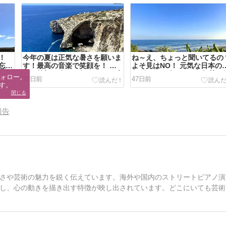
！
今年の夏は正気な暑さを願いま
ね～え、ちょっと聞いてるの
忘
す！最高の音楽で笑顔を！ さ
よそ見はNO！ 元気な日本の
う！
ぁ、笑顔に会いに行こう！！時
カビリーを鳴らして、軽快に
ォロー。

33日前
47日前
"ミ
を止めてDJ ！このままコドモ
ごしましょう！『よそ見は
す。
&〜ち
でいたい♪『睡蓮花』
NO！』『恋をとめないで』
閉じる
『Wonderland』湘南乃風
The Biscats
&CREAM
報告
さや芸術の魅力を鋭く伝えています。海外や国内のストリートピアノ演
し、心の動きを描き出す特徴が映し出されています。どこにいても芸術