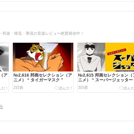
・邦楽・韓流・華流の音楽レビュー絶賛発信中！
ン（ア
№2,616 邦画セレクション（ア
№2,615 邦画セレクション（
ニメ） “ タイガーマスク ”
ニメ） “ スーパージェッター 
2日前
3日前
告