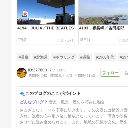
4194．JULIA／THE BEATLES
4193．襟裳岬／吉田拓郎
2日前
18日前
#温泉
#北海道
#ボウリング
#道路
#1960年代
#19
377809
7
週間IN:
240
週間OUT:
570
月間IN:
1150
4190．Le chant des oiseaux
／Clément Janequin
このブログのここがポイント
3ヶ月前
音楽・風景・歴史を巧みに融合
さまざまなテーマを丁寧に紡ぎ出す、その文章には情景と音
入れ、読者の心を引き込む構成となっています。写真や映像
させずに読み進められます。また、地域の記憶や文化、歴史