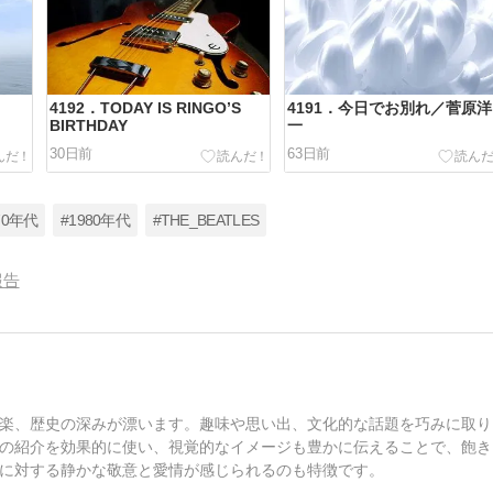
4192．TODAY IS RINGO’S
4191．今日でお別れ／菅原洋
BIRTHDAY
一
30日前
63日前
70年代
#1980年代
#THE_BEATLES
報告
楽、歴史の深みが漂います。趣味や思い出、文化的な話題を巧みに取り
の紹介を効果的に使い、視覚的なイメージも豊かに伝えることで、飽き
に対する静かな敬意と愛情が感じられるのも特徴です。