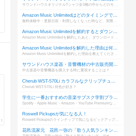
サウンドハウスオリジナルTシャツ全3種の中からどのモデルが好きか教えて！
Amazon Music Unlimitedはどのタイミングで解約しましたか？
無料体験中・更新日前・利用しなくなった時など、実際にいつ解約しましたか？これから解約する人の参考になるよう投票をお願いします。解約手順や注意点はこちらの記事でも詳しく解説しています。
Amazon Music Unlimitedを解約するとダウンロードした曲はどうなると思いますか？
Amazon Music Unlimitedを解約したあと、ダウンロード済みの曲について気になったことはありますか？解約前に確認したいポイントや注意点を共有しましょう。
Amazon Music Unlimitedを解約した理由は何ですか？
Amazon Music Unlimitedを解約した理由を教えてください。料金・利用頻度・音質・他サービスへの乗り換えなど、実際の理由を知りたいです。解約方法や注意点はこちらも参考になります。
サウンドハウス楽器・音響機材の中古販売開始！
中古楽器や音響機器を購入する時に重視することは？
Cherub WST-570Li カラフルなクリップチューナーが日本初上陸！
Cherub WST-570Li 何色が好き？
学生に一番おすすめの音楽サブスク学割プランはどれだと思いますか？
Spotify・Apple Music・Amazon・YouTube Premiumなど各社が学割プランを提供中。あなたが実際に使っている、または使いたいと思う学割サービスを教えてください！
Roswell Pickupsが気になる人！
Roswell Pickupsのラインナップで気になるピックアップの種類を教えて！
花邑流家元 花邑一弥の「歌う人気ランキング」