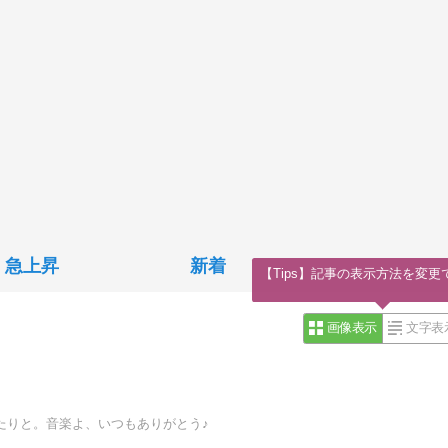
急上昇
新着
【Tips】記事の表示方法を変更
画像表示
文字表
ったりと。音楽よ、いつもありがとう♪