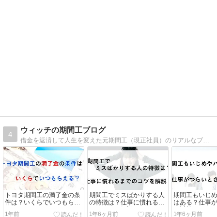
ウィッチの期間工ブログ
4
借金を返済して人生を変えた元期間工（現正社員）のリアルなブログです。人生を変えたい、資産形成したい人必見です！
トヨタ期間工の満了金の条
期間工でミスばかりする人
期間工もいじ
件は？いくらでいつもらえ
の特徴は？仕事に慣れるま
はある？仕事
る？
でのコツを解説！
の対策とは？
1年前
1年6ヶ月前
1年6ヶ月前