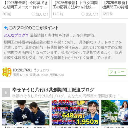
【2026年最新】今応募でき
【2026年最新】トヨタ期間
【2026年最
る期間工メーカーおすすめ
工の応募方法4つを比較｜
機期間工の待
7社を徹底比較！入社祝い
損しない選び方
め｜入社特典6
9日前
11日前
12日前
金・日給・寮費で選ぶ
無料
このブログのここがポイント
最新情報と実体験を詳述した多角的解説
期間工の待遇や待遇改善の動きを鋭く分析し、具体的なメリットやコツを
詳述します。最新の給与・特典情報を盛り込み、読むだけで働き方の全貌
が把握できる内容となっています。読者が安心して選択できるよう、待遇
比較や体験談を交え、実用的な情報をわかりやすく提供しています。
2017691
5
週間IN:
100
週間OUT:
250
月間IN:
540
幸せそうじ片付け共創期間工派遣ブログ
6
幸福のそうじ片付け共創ブログ。あなたの汚部屋の原因は実は「内なるモンスター」が原因だった！？そうじと片付けの共創で部屋をきれいにする情報を発信します。貯金優等職の期間工や工場派遣の情報も発信していきます。