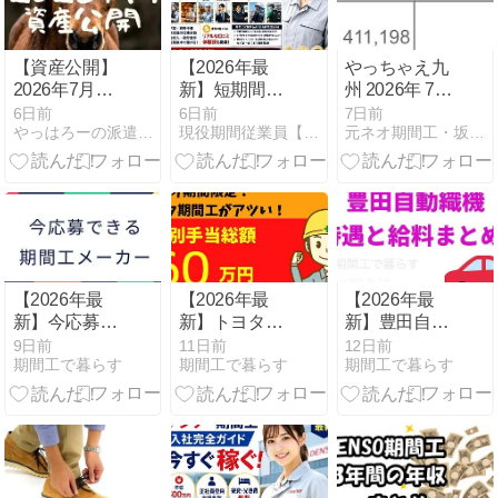
【資産公開】
【2026年最
やっちゃえ九
2026年7月の
新】短期間で
州 2026年 7月
収支（前月比
100万円貯め
給料
6日前
6日前
7日前
やっはろーの派遣工日記
現役期間従業員【期間工】まこの期間工ブログ
元ネオ期間工・坂下〜東京でスカウトマン編
+82万）
る！学歴・資
格不要の稼げ
る仕事7選を
徹底比較
【2026年最
【2026年最
【2026年最
新】今応募で
新】トヨタ期
新】豊田自動
きる期間工メ
間工の応募方
織機期間工の
9日前
11日前
12日前
期間工で暮らす
期間工で暮らす
期間工で暮らす
ーカーおすす
法4つを比較
待遇・給料ま
め7社を徹底
｜損しない選
とめ｜入社特
比較！入社祝
び方
典60万円＆寮
い金・日給・
費無料
寮費で選ぶ