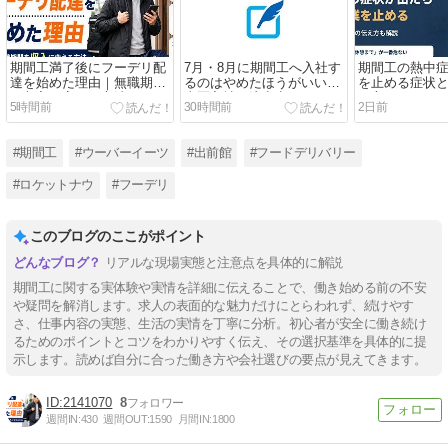
期間工満了後にフーデリ配
7月・8月に期間工へ入社す
期間工の熱中
達を始めた理由｜無職期間
るのはやめたほうがいい？
を止める症状
を収入に変える方法
真夏入社の注意点
え方
5時間前
30時間前
2日前
#期間工
#ウーバーイーツ
#出前館
#フードデリバリー
#ロケットナウ
#フーデリ
このブログのここがポイント
リアルな現場実態と注意点を具体的に解説
期間工に関する実体験や実情を詳細に伝えることで、働き始める前の不安
や疑問を解消します。求人の表面的な魅力だけにとらわれず、続けやす
さ、仕事内容の実態、生活の実情を丁寧に分析。初心者が安全に働き続け
るためのポイントとコツをわかりやすく伝え、その選択基準を具体的に提
示します。読めば自分に合った働き方や会社選びの要点が見えてきます。
2141070
8
週間IN:
430
週間OUT:
1590
月間IN:
1800