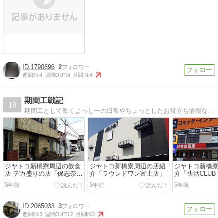
1790696
2
週間IN:
4
週間OUT:
4
月間IN:
4
期間工戦記
18
期間工として働くよっしーの日常やちょっとしたお役立ち情報などをご紹介しようと思います。
ジヤトコ新橋寮周辺の飲食
ジヤトコ新橋寮周辺の店紹
ジヤトコ新橋
店 デカ盛りの店「保志奈食
介「ラウンドワン富士店」
介「快活CLUB
堂」
店」
5年前
5年前
5年前
2065033
3
週間IN:
3
週間OUT:
12
月間IN:
3