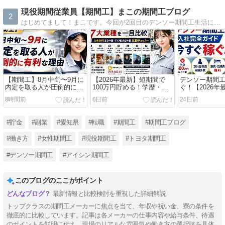
現役期間従業員【期間工】まこの期間工ブログ
2
はじめてまして！まこです。今回が2回目のデンソー期間工生活になります。この機会にブログをはじめてみました。よろしくお願いします。
【期間工】8月中旬〜9月に
【2026年最新】短期間で
デンソー期間
内定を取る人が圧倒的に有
100万円貯める！学歴・資
ぐ！【2026
利な理由｜年末稼ぎを最大
格不要の稼げる仕事7選を
全ガイド｜年収
8時間前
6日前
24日前
化する黄金タイミング
徹底比較
社員登用実績
#貯金
#副業
#愛知県
#転職
#期間工
#期間工ブログ
#働き方
#女性期間工
#現役期間工
#トヨタ期間工
#デンソー期間工
#アイシン期間工
このブログのここがポイント
最新情報と比較検討を重視した詳細解説
トップクラスの期間工メーカーに焦点を当て、年収や祝い金、寮の条件を
徹底的に比較しています。記事は各メーカーの仕事内容や給与条件、待遇
のポイントを鮮明に伝え、現場のリアルな雰囲気や働き方の選択肢を具体