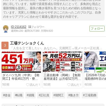
的に示しています。短期で資産形成を目指す人にとって、多角的な視点と
最新情報を提供し、最良の働き場所を見つけるための頼れる指南役となっ
ています。充実した情報とわかりやすさにこだわったこのブログは、自身
のキャリアプランに合わせて最適な選択を促す内容です。
2114162
11
週間IN:
230
週間OUT:
380
月間IN:
920
工場テンショクくん
3
「人生を立て直したい」あなたへ。元期間工→現メーカー正社員の僕が、未経験から失敗しない工場転職のすべてを本音で解説するホワイト工場転職ガイド。
ダイハツ九州（中津）【期
三菱自動車（岡崎）【無期
【2026年7月
間工】年収451万円・寮費
雇用派遣】は月収52万円以
場勤務8年目の
無料！満期奨励金138万円
上？手取り・寮・仕事内容
取り・残業時
5日前
5日前
6日前
の求人を現場目線で解説
まで現場目線で解説
#借金
#転職
#就職
#正社員
#期間工
#働き方
#工場勤務