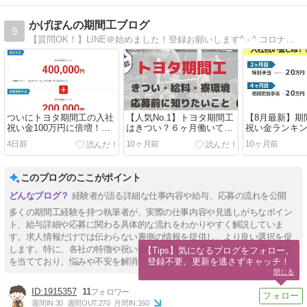
かげぽんの期間工ブログ
9
【質問OK！】LINE＠始めました！登録お願いします^ - ^ コロナ情報あり
ついにトヨタ期間工の入社
【人気No.1】トヨタ期間工
【8月最新】期
祝い金100万円に倍増！い
はきつい？６ヶ月働いて感
祝い金ランキン
つもらえる？条件をやさし
じたメリット・デメリット
よくある質問
4日前
10ヶ月前
10ヶ月前
く解説
まとめ
このブログのここがポイント
経験者が語る詳細な仕事内容や給与、応募の流れを公開
多くの期間工経験を持つ執筆者が、実際の仕事内容や見逃しがちなポイン
ト、給与詳細や応募に関わる具体的な流れをわかりやすく解説していま
す。求人情報だけでは伝わらない裏側の情報を提供し、より良い選択を促
します。特に、各社の特徴や祝い金の条件など、実際に役立つ内容に焦点
【Tips】気になるブログをフォロー。

登録不要。更新を逃さずキャッチ！
を当てており、悩みや不安を解消できる構成になっています。
閉じる
1915357
11
週間IN:
30
週間OUT:
270
月間IN:
160