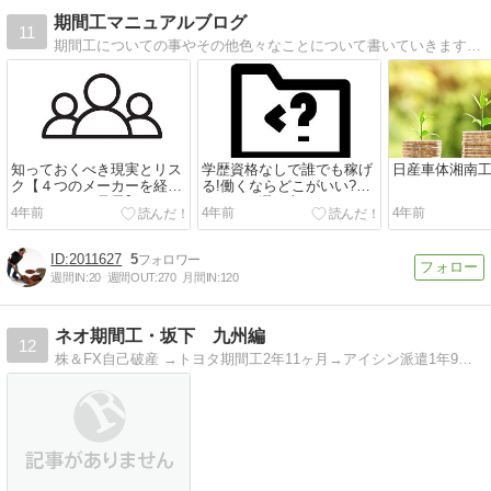
期間工マニュアルブログ
11
期間工についての事やその他色々なことについて書いていきます!もし期間工になるなら1円でも多く稼ぎましょう。その為の情報を掲載します。よろしくお願いします
知っておくべき現実とリス
学歴資格なしで誰でも稼げ
日産車体湘南
ク【４つのメーカーを経験
る!働くならどこがいい?お
してわかった暴露】
すすめの選び方
4年前
4年前
4年前
2011627
5
週間IN:
20
週間OUT:
270
月間IN:
120
ネオ期間工・坂下 九州編
12
株＆FX自己破産 →トヨタ期間工2年11ヶ月→アイシン派遣1年9ヶ月→東京スカウト→億専業投資家→ トヨタ期間工2日でクビ→修羅の国へ！！！愛知 ６年間で億男になれました！次は九州で頑張りますので応援よろしくお願いします