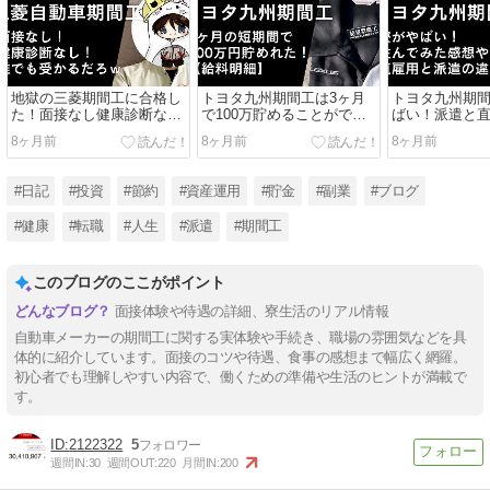
地獄の三菱期間工に合格し
トヨタ九州期間工は3ヶ月
トヨタ九州期
た！面接なし健康診断なし
で100万貯めることができ
ばい！派遣と
は誰でも受かるｗ
た【給料明細】
いと住んでみ
8ヶ月前
8ヶ月前
8ヶ月前
#日記
#投資
#節約
#資産運用
#貯金
#副業
#ブログ
#健康
#転職
#人生
#派遣
#期間工
このブログのここがポイント
面接体験や待遇の詳細、寮生活のリアル情報
自動車メーカーの期間工に関する実体験や手続き、職場の雰囲気などを具
体的に紹介しています。面接のコツや待遇、食事の感想まで幅広く網羅。
初心者でも理解しやすい内容で、働くための準備や生活のヒントが満載で
す。
2122322
5
週間IN:
30
週間OUT:
220
月間IN:
200