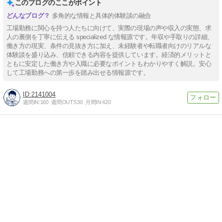
このブログのここがポイント
多角的な情報と具体的体験談の融合
工場勤務に関心を持つ人たちに向けて、実際の現場の声や収入の実態、求
人の裏側を丁寧に伝える specialized な情報源です。年収や手取りの詳細、
働き方の現実、条件の見抜き方に加え、未経験者や転職者向けのリアルな
体験談を盛り込み、信頼できる内容を提供しています。経済的メリットと
ともに安定した働き方や入職に必要なポイントもわかりやすく解説。安心
して工場勤務への第一歩を踏み出せる情報源です。
2141004
週間IN:
160
週間OUT:
530
月間IN:
420