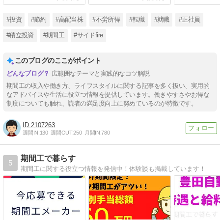
#投資
#節約
#高配当株
#不労所得
#転職
#就職
#正社員
#積立投資
#期間工
#サイドfire
このブログのここがポイント
広範囲なテーマと実践的なコツ解説
期間工の収入や働き方、ライフスタイルに関する記事を多く扱い、実用的
なアドバイスや生活に役立つ情報を提供しています。働きやすさやお得な
制度についても触れ、読者の満足度向上に努めているのが特徴です。
2107263
週間IN:
130
週間OUT:
250
月間IN:
780
期間工で暮らす
5
期間工に関する役立つ情報を発信中！体験談も掲載しています！