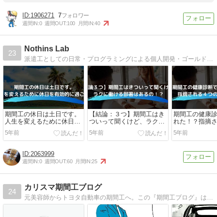
1906271
7
週間IN:
0
週間OUT:
100
月間IN:
40
Nothins Lab
23
派遣工としての日常・プログラミングによる個人開発・ゴールド取引を発信していきます。
期間工の休日は土日です。
【結論：３つ】期間工はき
期間工の健康
人生を変えるために休日を
ついって聞くけど、ラクに
れた！？指摘
有効的に過ごす！
働ける部署はあるの！？
要因を解説！
5年前
5年前
5年前
2063999
週間IN:
0
週間OUT:
60
月間IN:
25
カリスマ期間工ブログ
24
元美容師からトヨタ自動車の期間工へ。この『期間工ブログ』は様々な企業の期間工情報をどこよりも分かりやすく更新しています。