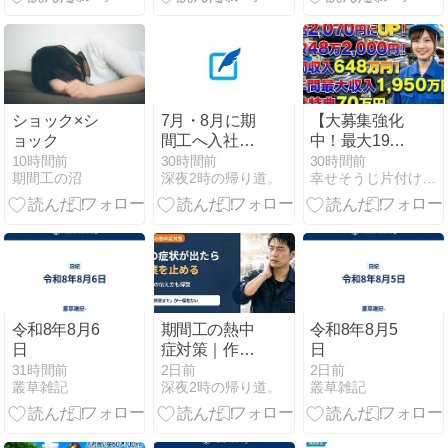
る方法
年末稼ぎを最
大化する黄金
タイミング
ショック×シ
7月・8月に期
【大募集強化
ョック
間工へ入社す
中！最大1950
るのはやめた
万円】トヨタ
10時間前
30時間前
30時間前
期間工の沼
深夜2時の帰り道。
幸せそうじ片付け共創期間工派遣ブログ
ほうがいい？
自動車羽村派
真夏入社の注
遣大募集中！
意点
令和8年8月6
期間工の熱中
令和8年8月5
日
症対策｜作業
日
を止める症状
31時間前
2日前
2日前
叢草雑記
深夜2時の帰り道。
叢草雑記
と班長への伝
え方