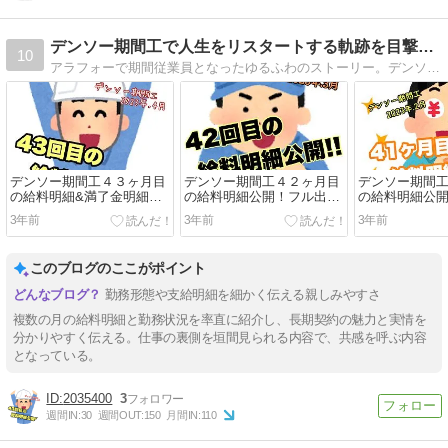
デンソー期間工で人生をリスタートする軌跡を目撃せよ！
10
アラフォーで期間従業員となったゆるふわのストーリー。デンソー期間工の仕事内容や給料明細などのリアルな情報を暴露します！
デンソー期間工４３ヶ月目
デンソー期間工４２ヶ月目
デンソー期間
の給料明細&満了金明細
の給料明細公開！フル出勤
の給料明細公
（７回目）公開！そして、
月最後の給与はこちら！
活終了まであ
3年前
3年前
3年前
退職後の税金について…
【2023年4月】
貯めろ！【202
【2023年5月】
このブログのここがポイント
勤務形態や支給明細を細かく伝える親しみやすさ
複数の月の給料明細と勤務状況を率直に紹介し、長期契約の魅力と実情を
分かりやすく伝える。仕事の裏側を垣間見られる内容で、共感を呼ぶ内容
となっている。
2035400
3
週間IN:
30
週間OUT:
150
月間IN:
110