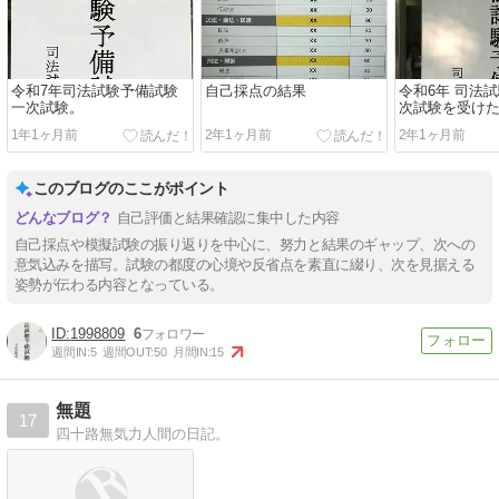
令和7年司法試験予備試験
自己採点の結果
令和6年 司法
一次試験。
次試験を受け
1年1ヶ月前
2年1ヶ月前
2年1ヶ月前
このブログのここがポイント
自己評価と結果確認に集中した内容
自己採点や模擬試験の振り返りを中心に、努力と結果のギャップ、次への
意気込みを描写。試験の都度の心境や反省点を素直に綴り、次を見据える
姿勢が伝わる内容となっている。
1998809
6
週間IN:
5
週間OUT:
50
月間IN:
15
無題
17
四十路無気力人間の日記。