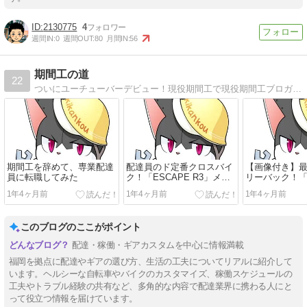
2130775
4
週間IN:
0
週間OUT:
80
月間IN:
56
期間工の道
22
ついにユーチューバーデビュー！現役期間工で現役期間工ブロガーで現役期間工ユーチューバーです。どうぞよろしく。期間工4コマ漫画も連載中！
期間工を辞めて、専業配達
配達員のド定番クロスバイ
【画像付き】
員に転職してみた
ク！「ESCAPE R3」メル
リーバック！
カリで買って組み立ててみ
購入して、組
1年4ヶ月前
1年4ヶ月前
1年4ヶ月前
た
このブログのここがポイント
配達・稼働・ギアカスタムを中心に情報満載
福岡を拠点に配達やギアの選び方、生活の工夫についてリアルに紹介して
います。ヘルシーな自転車やバイクのカスタマイズ、稼働スケジュールの
工夫やトラブル経験の共有など、多角的な内容で配達業界に携わる人にと
って役立つ情報を届けています。