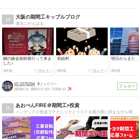
大阪の期間工キップルブログ
14
適当にがんばる
鋼の錬金術師展行って来ま
初給料
明日からまた
した♪
4年前
4年前
4年前
2079294
4
週間IN:
10
週間OUT:
150
月間IN:
10
あおぺんFIRE＠期間工×投資
15
インデックス投資でテクニックとリスクを最小限に抑えながら期間工でFIRE（経済的自由）を目指すブログです！期間工なら家賃・光熱費が無料。入金力を極限まで高めて稼げるコスパ最強の職業です！現在の運用資産：1800万円 毎月30万円積立て