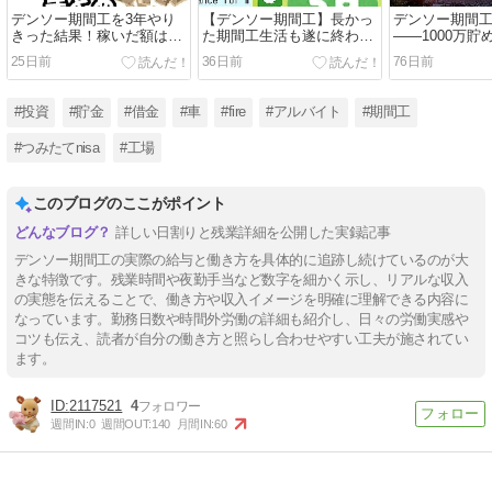
デンソー期間工を3年やり
【デンソー期間工】長かっ
デンソー期間工
きった結果！稼いだ額は
た期間工生活も遂に終わ
――1000万
○○○○万円でした！
り！期間工ラスト！37か月
に得たものと
25日前
36日前
76日前
目のお給料【2026年5月】
#投資
#貯金
#借金
#車
#fire
#アルバイト
#期間工
#つみたてnisa
#工場
このブログのここがポイント
詳しい日割りと残業詳細を公開した実録記事
デンソー期間工の実際の給与と働き方を具体的に追跡し続けているのが大
きな特徴です。残業時間や夜勤手当など数字を細かく示し、リアルな収入
の実態を伝えることで、働き方や収入イメージを明確に理解できる内容に
なっています。勤務日数や時間外労働の詳細も紹介し、日々の労働実感や
コツも伝え、読者が自分の働き方と照らし合わせやすい工夫が施されてい
ます。
2117521
4
週間IN:
0
週間OUT:
140
月間IN:
60