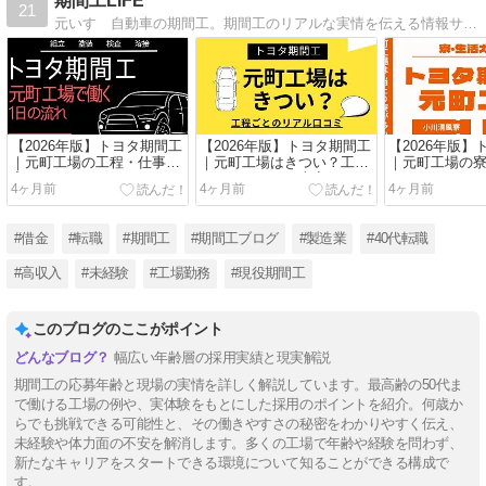
期間工LIFE
21
元いすゞ自動車の期間工。期間工のリアルな実情を伝える情報サイト。仕事内容や給与明細、満期慰労金、寮生活の様子まで、実体験をベースに詳しく解説。これから期間工を始めてみたい方に向けて、失敗しないためのリアルなアドバイスをお届けします。
【2026年版】トヨタ期間工
【2026年版】トヨタ期間工
【2026年版
｜元町工場の工程・仕事内
｜元町工場はきつい？工程
｜元町工場の
容ガイド
ごとのリアルと本音
ド
4ヶ月前
4ヶ月前
4ヶ月前
#借金
#転職
#期間工
#期間工ブログ
#製造業
#40代転職
#高収入
#未経験
#工場勤務
#現役期間工
このブログのここがポイント
幅広い年齢層の採用実績と現実解説
期間工の応募年齢と現場の実情を詳しく解説しています。最高齢の50代ま
で働ける工場の例や、実体験をもとにした採用のポイントを紹介。何歳か
らでも挑戦できる可能性と、その働きやすさの秘密をわかりやすく伝え、
未経験や体力面の不安を解消します。多くの工場で年齢や経験を問わず、
新たなキャリアをスタートできる環境について知ることができる構成で
す。