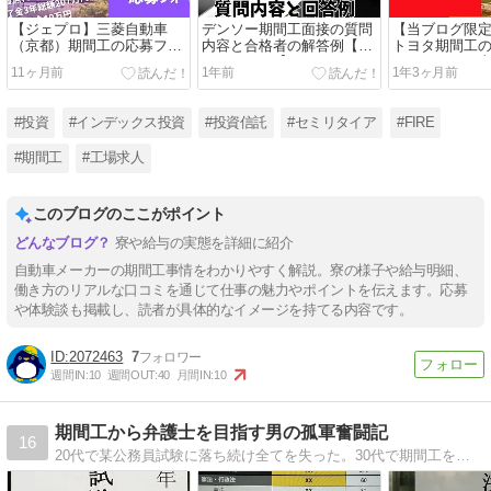
【ジェプロ】三菱自動車
デンソー期間工面接の質問
【当ブログ限
（京都）期間工の応募フォ
内容と合格者の解答例【丸
トヨタ期間工
ーム
パクリでOK】
ム｜スタッフ
11ヶ月前
1年前
1年3ヶ月前
#投資
#インデックス投資
#投資信託
#セミリタイア
#FIRE
#期間工
#工場求人
このブログのここがポイント
寮や給与の実態を詳細に紹介
自動車メーカーの期間工事情をわかりやすく解説。寮の様子や給与明細、
働き方のリアルな口コミを通じて仕事の魅力やポイントを伝えます。応募
や体験談も掲載し、読者が具体的なイメージを持てる内容です。
2072463
7
週間IN:
10
週間OUT:
40
月間IN:
10
期間工から弁護士を目指す男の孤軍奮闘記
16
20代で某公務員試験に落ち続け全てを失った。30代で期間工をやりながら行政書士試験に合格する。そして、現在、司法試験予備試験に挑戦中。