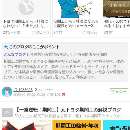
トヨタ期間工から正社員に
期間工から正社員になれる
40代・50代
なれない！？正社員になれ
可能性が高いメーカー3
れる！おすす
ない理由とは
選！正社員になりたい方必
カー5選
2年5ヶ月前
3年前
3年前
見
このブログのここがポイント
実体験や背景情報を活かした情報提供が特徴的
期間工に関するさまざまな側面を軽やかに解説し、給与や福利厚生、体の
ケアや年齢別の働き方まで、多岐にわたるテーマを扱っています。特に、
リアルな体験談や業界の裏側情報を盛り込みつつ、新しい働き方や可能性
について考えるヒントを読者に届ける工夫が印象的です。
1985025
2
週間IN:
0
週間OUT:
130
月間IN:
20
【一発逆転！期間工】元トヨタ期間工の解説ブログ
25
50人以上の期間工体験談を公開中！元トヨタ期間工のケンタが、期間工について徹底解説しています。