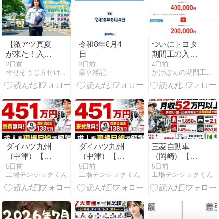
【激アツ真夏
令和8年8月4
ついにトヨタ
が来た！入社
日
期間工の入社
祝い金100
祝い金100万
2日前
3日前
4日前
幸せそうじ片付け共創期間工派遣ブログ
叢草雑記
かげぽんの期間工ブログ
万】トヨタ期
円に倍増！い
間工絶賛募集
つもらえる？
中！
条件をやさし
く解説
ダイハツ九州
ダイハツ九州
三菱自動車
（中津）【期
（中津）【期
（岡崎）【無
間工】年収
間工】年収
期雇用派遣】
5日前
5日前
5日前
工場テンショクくん
工場テンショクくん
工場テンショクくん
451万円・寮
451万円・寮
は月収52万円
費無料！満期
費無料！満期
以上？手取
奨励金138万
奨励金138万
り・寮・仕事
円の求人を現
円の求人を現
内容まで現場
場目線で解説
場目線で解説
目線で解説