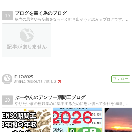
ブログを書く為のブログ
19
脳内の思考やら妄想をなるべく吐き出そうと試みるブログです。暇で死にそうな人は是非。
1748325
週間IN:
2
週間OUT:
6
月間IN:
2
ぶーやんのデンソー期間工ブログ
20
やりたい事の種銭集めに集中するために思い切って会社を退職し2023年5月からデンソーの期間工として働いてます。当サイトではデンソー期間工のリアルな声、生の情報をお伝えしてきます。