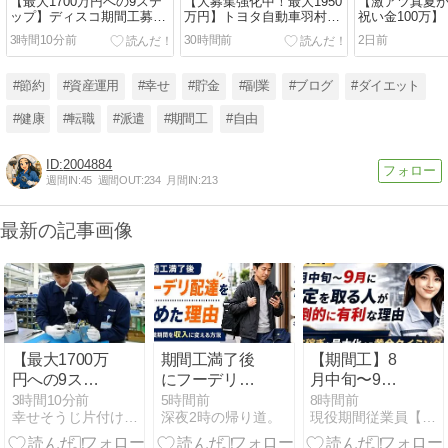
【最大1700万円への9ステ
【大募集強化中！最大1950
【激アツ真夏
ップ】ディスコ期間工募集
万円】トヨタ自動車羽村派
祝い金100万
中
遣大募集中！
工絶賛募集中
3時間10分前
30時間前
2日前
#節約
#資産運用
#幸せ
#貯金
#副業
#ブログ
#ダイエット
#健康
#転職
#派遣
#期間工
#自由
2004884
週間IN:
45
週間OUT:
234
月間IN:
213
最新の記事画像
【最大1700万
期間工満了後
【期間工】8
円への9ステ
にフーデリ配
月中旬〜9月
ップ】ディス
達を始めた理
に内定を取る
3時間10分前
5時間前
8時間前
幸せそうじ片付け共創期間工派遣ブログ
深夜2時の帰り道。
現役期間従業員【期間工】まこの期間工ブログ
コ期間工募集
由｜無職期間
人が圧倒的に
中
を収入に変え
有利な理由｜