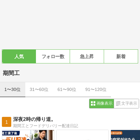
人気
フォロー数
急上昇
新着
期間工
1〜30位
31〜60位
61〜90位
91〜120位
画像表示
文字表示
深夜2時の帰り道。
1
期間工とフードデリバリー配達日記