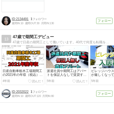
2134491
1
週間IN:
10
週間OUT:
30
月間IN:
130
47歳で期間工デビュー
13
47歳で日産の期間工として働いています。40代で何度も転職を繰り返し期間工にたどり着きました。いままでの経験をブログに書き連ねます。
日産自動車栃木工場期間工
派遣社員や期間工はアパー
ビレッジハウ
の2021年の年収（税込）と
トを保証人なしで賃貸する
が厳しくなっ
振り返り
のは難しい？借りられる
ルセンター最
4年前
5年前
5年前
の？
を諦めた
2032022
1
週間IN:
10
週間OUT:
120
月間IN:
80