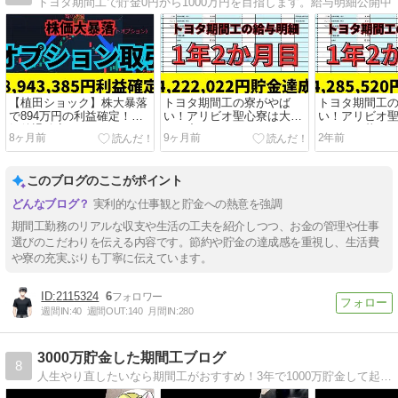
トヨタ期間工で貯金0円から1000万円を目指します。給与明細公開中
【植田ショック】株大暴落
トヨタ期間工の寮がやば
トヨタ期間工
で894万円の利益確定！景
い！アリビオ聖心寮は大当
い！アリビオ
気後退確定か
たり寮だった
にホテル暮ら
8ヶ月前
9ヶ月前
2年前
このブログのここがポイント
実利的な仕事観と貯金への熱意を強調
期間工勤務のリアルな収支や生活の工夫を紹介しつつ、お金の管理や仕事
選びのこだわりを伝える内容です。節約や貯金の達成感を重視し、生活費
や寮の充実ぶりも丁寧に伝えています。
2115324
6
週間IN:
40
週間OUT:
140
月間IN:
280
3000万貯金した期間工ブログ
8
人生やり直したいなら期間工がおすすめ！3年で1000万貯金して起業や投資で人生逆転できる！