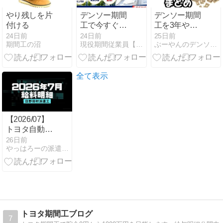
やり残しを片
デンソー期間
デンソー期間
付ける
工で今すぐ稼
工を3年やり
ぐ！【2026年
きった結果！
24日前
24日前
25日前
期間工の沼
現役期間従業員【期間工】まこの期間工ブログ
ぶーやんのデンソー期間工ブログ
最新】入社完
稼いだ額は
全ガイド｜年
○○○○万円でし
収500万・正
た！
社員登用実績
全て表示
多数
【2026/07】
トヨタ自動車
羽村派遣の給
26日前
やっはろーの派遣工日記
料明細
トヨタ期間工ブログ
7