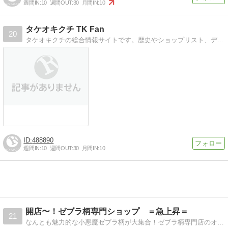
週間IN:
10
週間OUT:
30
月間IN:
10
タケオキクチ TK Fan
20
タケオキクチの総合情報サイトです。歴史やショップリスト、デザイナー紹介等をしています。
488890
週間IN:
10
週間OUT:
30
月間IN:
10
開店〜！ゼブラ柄専門ショップ ＝急上昇＝
21
なんとも魅力的な小悪魔ゼブラ柄が大集合！ゼブラ柄専門店のオープンです。魅惑のファッションアイテムとして急上昇中ですよ〜！