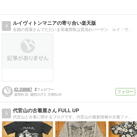
ルイヴィトンマニアの寄り合い楽天版
4
全国の質屋さんでただいま高価買取は質流れバーゲン ルイ・ヴィトン質流れバーゲン全国の質屋さんでただいま高価買取は
208887
2
週間IN:
20
週間OUT:
0
月間IN:
20
代官山の古着屋さん FULL UP
5
代官山と古着に関するブログです。代官山の最新情報や古着ファッション傾向他を紹介しています。