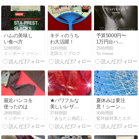
り開催☆
ート生地が魅
力！ウールコ
ートの魅力
ハムの美味し
キティのうち
予算5000円〜
い食べ方
わ大活躍！
1万円台ハイ
センスなブラ
12時間前
21時間前
25時間前
インポートジーンズショップ nezushouten のブログ
北田エリブログ
To meee.
ンドのメンズ
ピアス｜彼氏
や男友達へ男
性が喜ぶアク
セサリープレ
ゼント
最近ハンコを
★パワフルな
夏休みは要注
使ったのは
美しいレザー
意！シーン
バッグ♪
別・日焼け対
28時間前
27時間前
30時間前
インポートジーンズショップ nezushouten のブログ
「あなたに相応しくない服と人生は捨てておしまいなさい！」
紫外線対策とエポカル
策