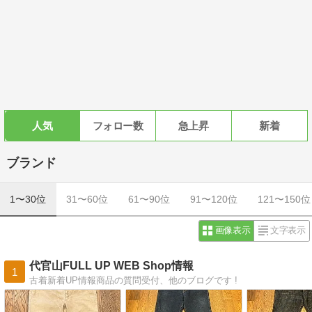
人気
フォロー数
急上昇
新着
ブランド
1〜30位
31〜60位
61〜90位
91〜120位
121〜150位
画像表示
文字表示
代官山FULL UP WEB Shop情報
1
古着新着UP情報商品の質問受付、他のブログです !