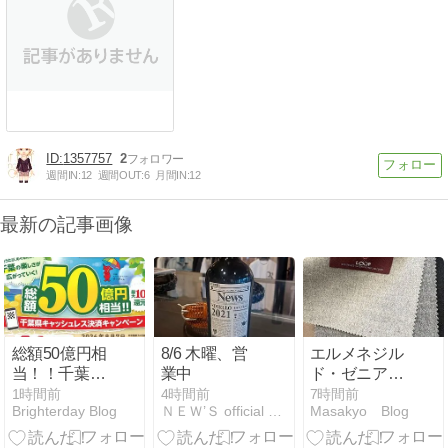
1357757
2
週間IN:
12
週間OUT:
6
月間IN:
12
最新の記事画像
総額50億円相
8/6 木曜、営
エルメネジル
当！！千葉県
業中
ド・ゼニアの
キャッシュレ
「LOOP（ル
1時間前
4時間前
7時間前
Brighterday Blog
ＮＥＷ’Ｓ official blog
Masakyo Blog
ス決済キャン
ープ）」も今
ペーン明日よ
シーズンはコ