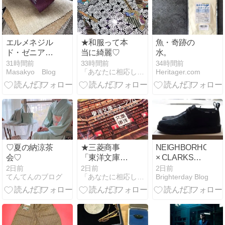
エルメネジル
★和服って本
魚・奇跡の
ド・ゼニア
当に綺麗♡
水。
「HERITAGE（ヘ
31時間前
33時間前
34時間前
Masakyo Blog
「あなたに相応しくない服と人生は捨てておしまいなさい！」
Heritager.com
リテージ）」
のコート生地
登場！ウール
＆カシミアの
混紡
♡夏の納涼茶
★三菱商事
NEIGHBORHOOD
会♡
「東洋文庫ミ
× CLARKSの
ュージアム」♪
Desert Trek。
2日前
2日前
2日前
てんてんのブログ
「あなたに相応しくない服と人生は捨てておしまいなさい！」
Brighterday Blog