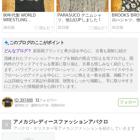
90年代製 WORLD
PARASUCO デニムシャ
BROOKS BRO
WRESTLING
ツ、他1点UPしました !
ロハシャツ、他
FEDERATION Tシャツ、他
した !
18日前
32日前
41日前
1点UPしました。
このブログのここがポイント
多国籍ブランドと希少品を中心に、古着も新鮮に紹介
洗練されたファッションアーカイブを独自の視点で伝える当ブログは、国
内外のブランドアイテムを豊富に取り揃え、古着も惜しみなく紹介してい
ます。ハワイアンシャツやアロハシャツ、メンズ定番のリーバイスやラル
フローレンのアイテムを中心に、シーンに映える一着を提案。掲載アイテ
ムは詳細なサイズ表記や原産国、状態をしっかり掲載し、手に取りやすさ
にこだわった情報提供を心掛けています。
397488
11
週間IN:
17
週間OUT:
64
月間IN:
64
アメカジレディースファッションアバクロ
6
アバクロ・ホリスター等アメカジファッションを紹介していきます