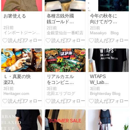
お箸使える
各種古銭外國
今年の秋冬に
銭ゴールドリ
向けてガウン
ング買取通信
コートはどう
2日前
2日前
2日前
インポートジーンズショップ nezushouten のブログ
金銀堂仙台一番町店
Masakyo Blog
宮城仙台より
だろうか？カ
ジュアルとビ
ジネスの中間
になりそうな
コート！？
Ｌ・真夏の快
リアルカエル
WTAPS
楽23。
をコンビニで
W_Lab
探します！！
AOYAMA
3日前
3日前
3日前
Heritager.com
北田エリブログ
Brighterday Blog
lIMITED
TEE。