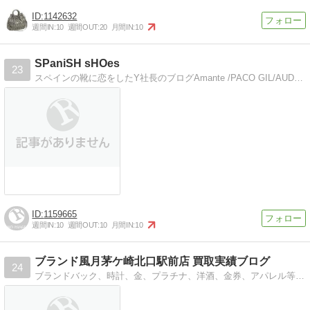
1142632
週間IN:
10
週間OUT:
20
月間IN:
10
SPaniSH sHOes
23
スペインの靴に恋をしたY社長のブログAmante /PACO GIL/AUDLEYなどの可愛い靴を多数ご紹介
1159665
週間IN:
10
週間OUT:
10
月間IN:
10
ブランド風月茅ケ崎北口駅前店 買取実績ブログ
24
ブランドバック、時計、金、プラチナ、洋酒、金券、アパレル等のお買取させていただいた商品のご紹介、高価買取の豆知識をご紹介しております。