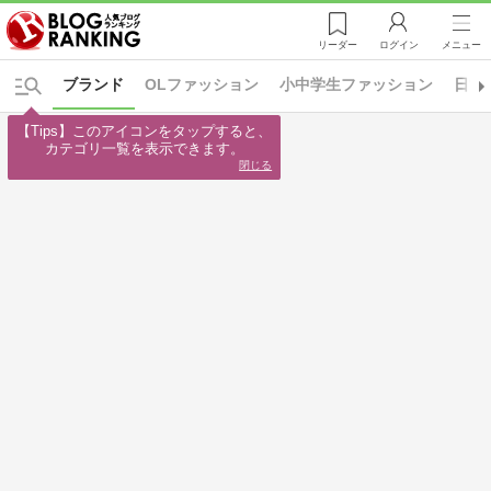
リーダー
ログイン
メニュー
ブランド
OLファッション
小中学生ファッション
日常
【Tips】このアイコンをタップすると、

カテゴリ一覧を表示できます。
閉じる