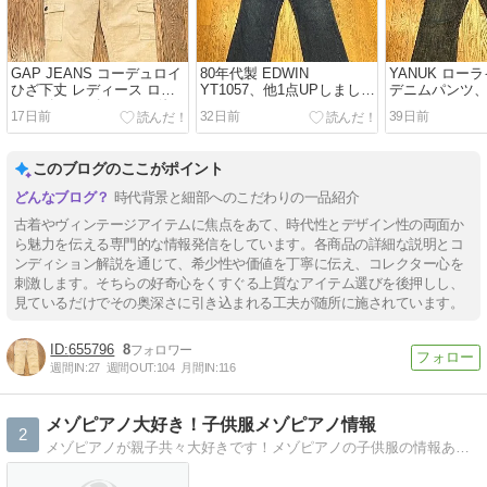
GAP JEANS コーデュロイ
80年代製 EDWIN
YANUK ロー
ひざ下丈 レディース ロー
YT1057、他1点UPしました
デニムパンツ、
ライズ カーゴパンツ、他1
!
ました !
17日前
32日前
39日前
点UPしました !
このブログのここがポイント
時代背景と細部へのこだわりの一品紹介
古着やヴィンテージアイテムに焦点をあて、時代性とデザイン性の両面か
ら魅力を伝える専門的な情報発信をしています。各商品の詳細な説明とコ
ンディション解説を通じて、希少性や価値を丁寧に伝え、コレクター心を
刺激します。そちらの好奇心をくすぐる上質なアイテム選びを後押しし、
見ているだけでその奥深さに引き込まれる工夫が随所に施されています。
655796
8
週間IN:
27
週間OUT:
104
月間IN:
116
メゾピアノ大好き！子供服メゾピアノ情報
2
メゾピアノが親子共々大好きです！メゾピアノの子供服の情報あれこれを紹介しています。