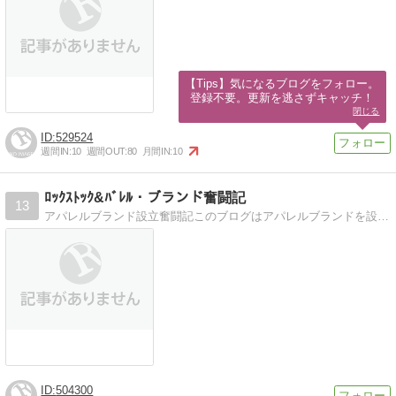
【Tips】気になるブログをフォロー。

登録不要。更新を逃さずキャッチ！
閉じる
529524
週間IN:
10
週間OUT:
80
月間IN:
10
ﾛｯｸｽﾄｯｸ&ﾊﾞﾚﾙ・ブランド奮闘記
13
アパレルブランド設立奮闘記このブログはアパレルブランドを設立のため奮闘していくデザイナーの成長日記です。
504300