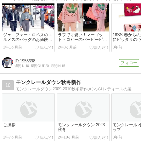
ジェニファー・ロペスのエ
ラフで可愛い！マーゴッ
18SS 春から
ルメスのバッグのお値段
ト・ロビーのバービーピン
にピッタリの
は…
クな空港スタイル
布
2年1ヶ月前
2年8ヶ月前
8年前
1955698
週間IN:
10
週間OUT:
20
月間IN:
15
モンクレールダウン秋冬新作
10
モンクレールダウン2009-2010秋冬新作メンズ&レディースの製品・価格・ショップ情報を紹介
ご挨拶
モンクレールダウン 2023
モンクレール 
秋冬
ップ
2年7ヶ月前
2年10ヶ月前
3年前