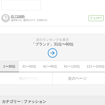
715895
週間IN:
10
週間OUT:
0
月間IN:
10
次のランキングを表示
「ブランド」
31位〜60位
1〜30位
31〜60位
61〜90位
91〜120位
121〜150位
前のページ
次のページ
カテゴリー : ファッション