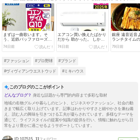
まずは一曲歌います。そ
エアコン買い換えたばかり
銀座 遠音近音
う、近鉄バッファローズの
だから 助かった。 しかし
ランチタイム
歌です。
冷えるまで時間が数十分か
ー 広島名物【
74日前
74日前
79日前
かる。
ご紹介です!! 
に作られる土
育に適した環
#ファッション
#プロ野球
#ブランド
る為、広島で
子が育ちます 
#ヴィヴィアンウエストウッド
#ミキハウス
現地より直送♪
このブログのここがポイント
身近な話題から専門的内容まで多彩な取材
地域の名物グルメや暮らしのヒント、ビジネスやファッション、社会の動
きまで幅広く取り上げています。記事はわかりやすさと細やかさを兼ね備
え、読む人の興味を引きつける工夫が凝らされています。多様なテーマを
通じて、ライフスタイルの提案や知識の提供を行い、情報に触れながら日
常をより豊かに過ごせるようサポートしています。
107515
11