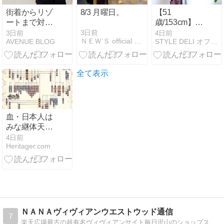
街着からリゾ
8/3 月曜日。
【51
ートまで対応
歳/153cm】夏
する万能セッ
コーデの味変
3日前
3日前
4日前
ＮＥＷ’Ｓ official blog
AVENUE BLOG
STYLE DELI オフィシャルブログ Powered …
トアップ。
アイテム。こ
んなん、なん
ぼあっても良
いですからね
全て表示
血・日本人は
みな継体天皇
の子孫なの？
4日前
Heritager.com
ＮＡＮＡヴィヴィアンウエストウッド通信
7
楽天広場最古の超有名ヴィヴィアンサイト毎日沢山のショップスタッフの書込ありがとうございます。