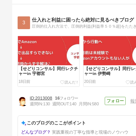
仕入れと利益に困ったら絶対に見るべきブログ
3
【せどりコンサル】同行レクチ
【せどりコンサル】同行レ
ャーin 宇都宮
ャーin 伊勢崎
18日前
20日前
2013008
16
報
週間IN:
130
週間OUT:
140
月間IN:
580
このブログのここがポイント
【せどりコンサル】同行レクチ
実践重視の丁寧な指導と現場のノウハウ
ャーin 泉佐野～和歌山