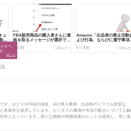
キュ
FBA販売商品の購入者さんに連
Amazon「出品者の禁止活動
動的
絡を取るメッセージが選択でき
よび行為、ならびに遵守事項
まと
ない場合の対処法
および「購入者の商品レビュ
ォロー。

80日前
4ヶ月前
ポリシー
す。
閉じる
報告
す。せどりやFBAの現状、AIの導入事例、出品時のトラブル対策な
と具体性を追求しています。ビジネスの裏側や市況の動きについても触
内容となっています。新たな挑戦や情報収集のヒントを提供し、常に進