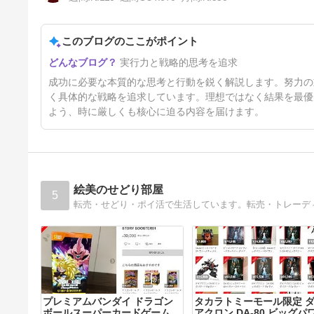
このブログのここがポイント
運も実力のうち
実行力と戦略的思考を追求
6日前
成功に必要な本質的な思考と行動を鋭く解説します。努力の
く具体的な戦略を追求しています。理想ではなく結果を最優
よう、時に厳しくも核心に迫る内容を届けます。
絵美のせどり部屋
5
プレミアムバンダイ ドラゴン
タカラトミーモール限定 
ボールスーパーカードゲーム
アクロン DA-80 ビッグパ