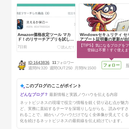
Amazon価格改定ツール マカ
Windowsセキュリティ セ
ド！のリサーチアプリを試して
アブート証明書の更新が自
みる
に行われない場合の対処法
【TIPS】気になるブログをフ
7日前
52日前
め
登録は不要！すぐ使えま
1643836
11
週間IN:
320
週間OUT:
250
月間IN:
1500
このブログのここがポイント
検索はチカラになる「3.11」
最新情報と実践ノウハウを伝える内容
東日本大震災から15年
5ヶ月前
ネットビジネスの現場で役立つ情報を鋭く切り込む点が魅力で
ど、実務に直結するテーマを深堀りしながらも、読みやすさ
れることで、細かいノウハウだけでなく全体像が見えてくる
化を続けるネットビジネスの最前線を伝え続けています。