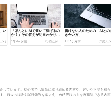
、い
「ほんとにAIで書いて稼げるの
書けない人のための「AIとの
か？」その答えが明日わかりま
き合い方」
す
1年4ヶ月前
1年4ヶ月前
告
紹介しています。初心者でも簡単に取り組める内容や、迷いや不安を和ら
す。過去の経験や試行錯誤を踏まえ、自己表現の力を再確認できる内容