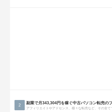
副業で月343,304円を稼ぐ中古パソコン転売の
2