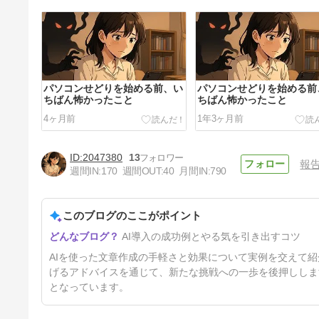
パソコンせどりを始める前、い
パソコンせどりを始める前
ちばん怖かったこと
ちばん怖かったこと
4ヶ月前
1年3ヶ月前
2047380
13
報
週間IN:
170
週間OUT:
40
月間IN:
790
このブログのここがポイント
もう書けないと思っていたメル
AI導入の成功例とやる気を引き出すコツ
マガが、書けるようになりそう
です。
1年4ヶ月前
AIを使った文章作成の手軽さと効果について実例を交えて
げるアドバイスを通じて、新たな挑戦への一歩を後押ししま
となっています。