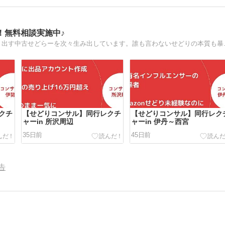
！無料相談実施中♪
圧倒的仕入れ方法で、圧倒
クチ
【せどりコンサル】同行レクチ
【せどりコンサル】同行レク
ャーin 所沢周辺
ャーin 伊丹～西宮
35日前
45日前
告