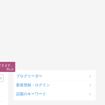
できます。
閉じる
ブログリーダー
示
新規登録・ログイン
話題のキーワード
現役せどらーであり、アマゾンカートボックスの獲得方法・評価獲得方法・せどりツールなど、アマゾンについて日々研究しているサイト「あまぞん神社」管理人のせどりブログ