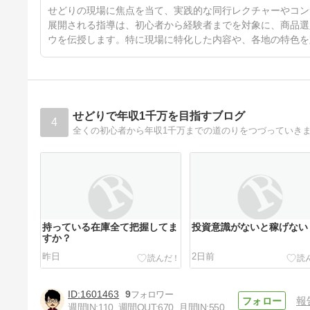
46日前
せどりの現場に焦点を当て、実践的な同行レクチャーやコン
展開される指導は、初心者から経験者までを対象に、商品選
ウを伝授します。特に現場に特化した内容や、各地の特色を
せどりで年収1千万を目指すブログ
4
全くの初心者から年収1千万までの道のりをつづっていき
持っている在庫全て把握してま
投資意識がないと稼げない
すか？
昨日
2日前
1601463
9
報
週間IN:
110
週間OUT:
670
月間IN:
550