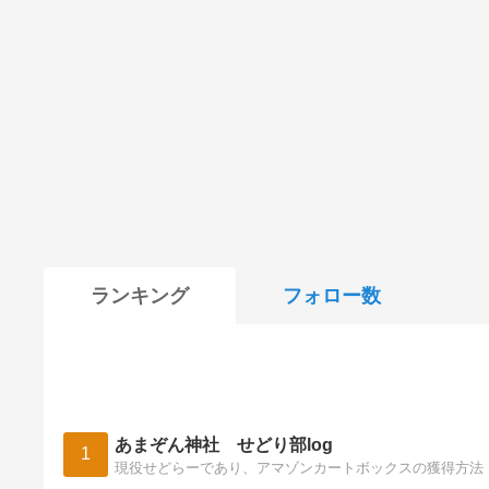
ランキング
フォロー数
あまぞん神社 せどり部log
1