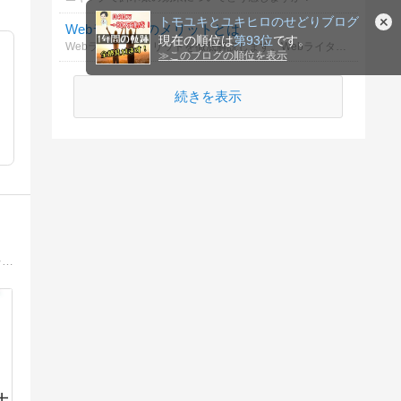
トモユキとユキヒロのせどりブログ
Webライターのメリットとは
現在の順位は
第93位
です。
Webライターのメリットを徹底解説します。Webライターの魅力や成長のポイントを知り、副業としての可能性を探りましょう。
≫
このブログの順位を表示
続きを表示
転売・せどり・ポイ活で生活しています。転売・トレーディングカード・ゲーム・フィギュア・ポケモン関係ポイ活に関するお得情報を発信。転売コミュティEMI’ｓResaleROOM運営中。https://lin.ee/Qg5aeiu
士