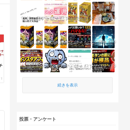
的利益(利益率５０％超)をたたき出す中古せどらーを次々生み出しています。誰も言わないせどりの本質も暴露します。
チ
続きを表示
投票・アンケート