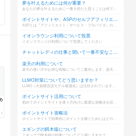
夢を叶えるためには何が重要？
あなたの夢を叶えるために一番大切だと思うことは何ですか？
ポイントサイトや、ASPのセルフアフィリエイトは利用していますか？
ASPとは『アフィリエイト・サービス・プロバイダ』のことです。バリューコマース、A8.net、リンクシェア、アクセストレード等。
イオンラウンジ利用について投票
イオンラウンジの利用について投票してください
チャットレディの仕事と聞いて一番不安なことは？
楽天の利用について
楽天の使い方やお得な情報についてご案内します。楽天市場や楽天カードを効果的に活用するポイントを知ることが大切です。
LLMO対策についてどう思いますか？
LLMO（大規模言語モデル最適化）は注目されていますが、SEOとの違いや対策についてどう考えますか？詳しく解説しています。
ポイントサイト活用について
め
初めてポイントサイトを使う方向けに最適な攻略法を説明します。簡単に始められるので是非参考にしてください。
ポイントサイト攻略法
ポイントサイトで効果的にポイントを稼ぐためにはどのような方法が必要か選んでください
エギングの餌木猿について
エギングで餌木猿の効果についてどう感じますか？