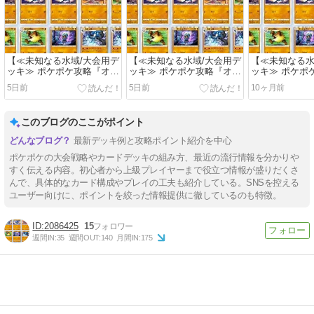
【≪未知なる水域/大会用デ
【≪未知なる水域/大会用デ
【≪未知なる水
ッキ≫ ポケポケ攻略『オコ
ッキ≫ ポケポケ攻略『オコ
ッキ≫ ポケポ
リザル/ルカリオ/マーシャ
リザル/ルカリオ/マーシャ
リザル/ルカリ
5日前
5日前
10ヶ月前
ドー』紹介】(2025/09/29
ドー』紹介】(2025/09/29
ドー』紹介】(202
[vol.14])
[vol.14])
[vol.14])
このブログのここがポイント
最新デッキ例と攻略ポイント紹介を中心
ポケポケの大会戦略やカードデッキの組み方、最近の流行情報を分かりや
すく伝える内容。初心者から上級プレイヤーまで役立つ情報が盛りだくさ
んで、具体的なカード構成やプレイの工夫も紹介している。SNSを控える
ユーザー向けに、ポイントを絞った情報提供に徹しているのも特徴。
2086425
15
週間IN:
35
週間OUT:
140
月間IN:
175