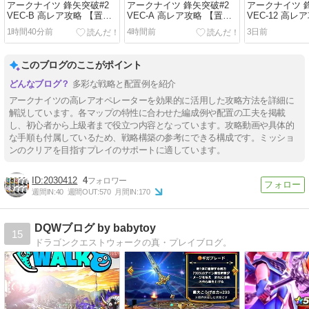
アークナイツ 鋒矢突破#2
アークナイツ 鋒矢突破#2
アークナイツ 
VEC-B 高レア攻略 【置く
VEC-A 高レア攻略 【置く
VEC-12 高レ
だけ簡単】
だけ簡単】
置くだけ簡単
1時間40分前
4時間前
3日前
このブログのここがポイント
多彩な戦略と配置例を紹介
アークナイツの高レアオペレーターを効果的に活用した攻略方法を詳細に
解説しています。各マップの特性に合わせた編成例や配置の工夫を掲載
し、初心者から上級者まで役立つ内容となっています。攻略動画や具体的
な手順も付属しているため、戦略構築の参考にできる構成です。ミッショ
ンのクリアを目指すプレイのサポートに適しています。
2030412
4
週間IN:
40
週間OUT:
570
月間IN:
170
DQWブログ by babytoy
15
ドラゴンクエストウォークの真・プレイブログ。