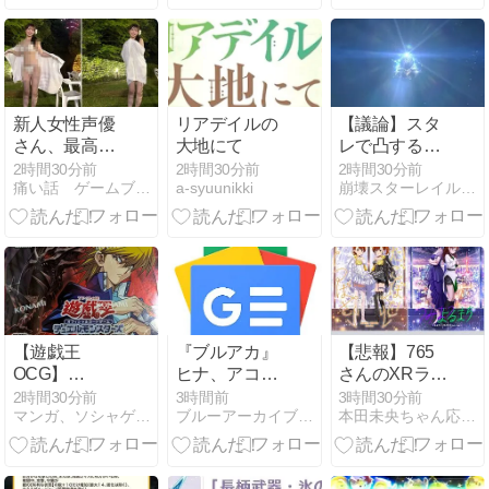
も熱々な、
2025年夏コミ
ケの美女レイ
ヤーをプレイ
バック - イン
サイド
新人女性声優
リアデイルの
【議論】スタ
さん、最高す
大地にて
レで凸するの
ぎる水着姿を
は正解？不正
2時間30分前
2時間30分前
2時間30分前
痛い話 ゲームブログ
a-syuunikki
崩壊スターレイル攻略まとめGS
公開して話題
解？
にｗｗｗｗｗ
ｗ
【遊戯王
『ブルアカ』
【悲報】765
OCG】
ヒナ、アコな
さんのXRライ
BEYOND
どゲヘナ風紀
ブ、あまりに
2時間30分前
3時間前
3時間30分前
マンガ、ソシャゲメインのアルハイドの日記
ブルーアーカイブ ー Google ニュース
本田未央ちゃん応援まとめ速報
THE BRAVE
委員たちの
チケットが売
ビヨンド・
「ZOZOTOWN」
れていないか
ザ・ブレイブ
コラボ限定コ
らか、事前に
3箱目【開
レクションが
内容を見せて