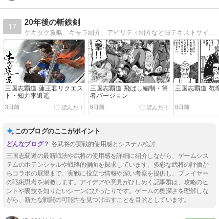
20年後の斬鉄剣
17
ゲキタク攻略、キャラ紹介、アビリティ紹介など旧テキストサイトの雑文
三国志覇道 蓮王君リクエス
三国志覇道 飛ばし編制・筆
三国志覇道 范
ト・知力李逍遥
者バージョン
3日前
6日前
8日前
このブログのここがポイント
各武将の実戦的使用感とシステム検討
三国志覇道の最新戦法や武将の使用感を詳細に紹介しながら、ゲームシス
テムのポテンシャルや戦略的側面を探求しています。多彩な武将の評価か
らコラボの展望まで、実戦に役立つ情報や深い考察を提供し、プレイヤー
の戦術思考を刺激します。アイデアや意見がひしめく記事群は、攻略のヒ
ントや裏技を知りたいシーンにぴったりです。ゲームの奥深さを理解しな
がら、新たな戦闘の可能性を見つけ出すことを目的としています。