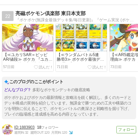
亮磁ポケモン倶楽部 東日本支部
22
『ポケポケ(無課金最強デッキ集/毎日更新)』『ゲーム実況 (ポケポケ他/RPG全般)』
【≪ユカリSAR＝ピッピ
【≪ランダムバトル5連
【≪ARS鑑定
AR/値段≫ ポケカ 『ユカリ
勝/B3≫ ポケポケ最強デッ
理由≫ ポケカ
(SAR)』等！亮磁収集話 第
キ(雷) 『ハラバリーex/ゼラ
げまし(SAR)
57日前
71日前
73日前
2回！】(2026/06/09 [4記事
オラ』 と亮磁収集雑談！】
集話 第1回！】(2
目])
(2026/05/26 [3記事目])
[2記事目])
このブログのここがポイント
多彩なポケモンデッキの徹底攻略
ポケポケおよびポケカの最新情報と攻略法を鋭く解説し、多くのカードと
デッキ構成の実例を紹介しています。無課金で勝つための工夫や構築のコ
ツを明快に伝えることで、ポケモンバトルの奥深さと戦略性を掘り下げ、
プレイの臨場感と達成感を高める内容となっています。
1883903
18
週間IN:
32
週間OUT:
120
月間IN:
120