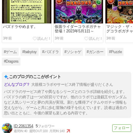
パズドラやめます。
仮面ライダーコラボガチャ
マジック・ザ
登場！2023年5月1日～
グコラボガチャ
年4月17日～
3年前
3年前
3年前
#ゲーム
#babytoy
#パズドラ
#ソシャゲ
#ガンホー
#Puzzle
#Dragons
このブログのここがポイント
大規模コラボやサービス終了情報が盛りだくさん
パズドラのサービス終了や異なるシリーズとのコラボ詳細を紹介します。
パズドラの終了は一つの区切りですが、他のコラボでは遊戯王やガンダム
など人気シリーズと夢の共演が実現。新たな獲得アイテムやガチャ情報も
交えながら、ゲームと共に歩む冒険の様子を伝えています。読者は過去の
思い出とともに、今後の展望も楽しめる内容です。
2061354
5
週間IN:
40
週間OUT:
100
月間IN:
140