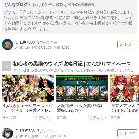
個別ポケモン攻略と対策の詳細解説
ポケモンGOにおけるレイドバトルのコツや攻略法を多角的に解説します。
特定ポケモンのソロ討伐例や必要人数、弱点と対策を丁寧に紹介し、レイ
ドを効率的に楽しむための知識を提供。初心者から上級者まで役立つ情報
を簡潔にまとめています。
1897000
8
週間IN:
110
週間OUT:
270
月間IN:
610
初心者の黒猫のウィズ攻略日記 | のんびりマイペースで攻略…
8
クイズRPG魔法使いと黒猫のウィズの攻略をぼちぼち書いているブログ、限られた時間（ほぼ通勤電車内）での攻略になっていますので時間がない方の参考になればいいかな…
剣の境地 エッジワース＝ゼ
大魔道杯 in 天女資格試験
迎春メアレス 
ラードさま （黄昏メアレス
覇級3tss攻略
ジ(正月/ 謹賀新年
2 残響dearless）
しいふたり ラ
4ヶ月前
3年前
3年前
]
1835788
7
週間IN:
90
週間OUT:
60
月間IN:
350