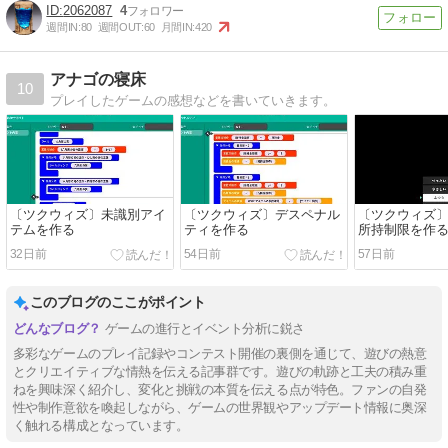
2062087
4
週間IN:
80
週間OUT:
60
月間IN:
420
アナゴの寝床
10
プレイしたゲームの感想などを書いていきます。
〔ツクウィズ〕未識別アイ
〔ツクウィズ〕デスペナル
〔ツクウィズ
テムを作る
ティを作る
所持制限を作
32日前
54日前
57日前
このブログのここがポイント
ゲームの進行とイベント分析に鋭さ
多彩なゲームのプレイ記録やコンテスト開催の裏側を通じて、遊びの熱意
とクリエイティブな情熱を伝える記事群です。遊びの軌跡と工夫の積み重
ねを興味深く紹介し、変化と挑戦の本質を伝える点が特色。ファンの自発
性や制作意欲を喚起しながら、ゲームの世界観やアップデート情報に奥深
く触れる構成となっています。