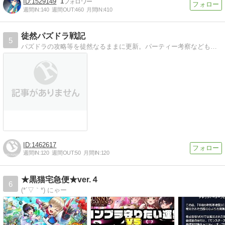
1529149
1
週間IN:
140
週間OUT:
460
月間IN:
410
徒然パズドラ戦記
5
パズドラの攻略等を徒然なるままに更新。パーティー考察などもやってます。ときにはネタ構成も。
1462617
週間IN:
120
週間OUT:
50
月間IN:
120
★黒猫宅急便★ver.４
6
(*´▽｀*) にゃー