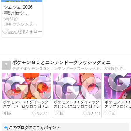
の
ツムツム 2026
「HoYoverse」
年8月新ツム
関連フィギュ
第2弾はアウ
5時間前
アをご紹介
LINEツムツム攻略・裏ワザ徹底ガイド
トドアミッキ
【WF2026】 -
ー、ピート！
au Webポータ
出ない？
ル
ポケモンＧＯとニンテンドークラッシックミニ
7
最新のポケモンＧＯとニンテンドークラッシックミニの実践記です。
ポケモンＧＯ！ダイマック
ポケモンＧＯ！ダイマック
ポケモンＧＯ
スブーバーはソロで倒せ
スヒンバスはソロで倒せ
スヤブクロン
る？
る？
る？
3日前
10日前
16日前
このブログのここがポイント