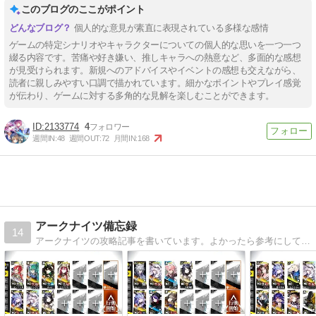
このブログのここがポイント
個人的な意見が素直に表現されている多様な感情
ゲームの特定シナリオやキャラクターについての個人的な思いを一つ一つ
綴る内容です。苦痛や好き嫌い、推しキャラへの熱意など、多面的な感想
が見受けられます。新規へのアドバイスやイベントの感想も交えながら、
読者に親しみやすい口調で描かれています。細かなポイントやプレイ感覚
が伝わり、ゲームに対する多角的な見解を楽しむことができます。
2133774
4
週間IN:
48
週間OUT:
72
月間IN:
168
アークナイツ備忘録
14
アークナイツの攻略記事を書いています。よかったら参考にしてください。