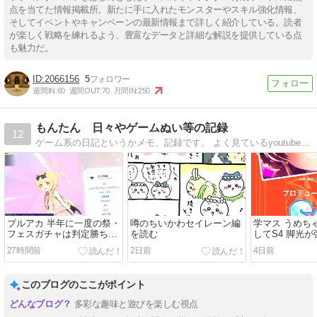
点を当てた情報掲載所。新たに手に入れたモンスターやスキル強化情報、
そしてイベントやキャンペーンの最新情報まで詳しく紹介している。読者
が楽しく戦略を練れるよう、豊富なデータと詳細な解説を提供している点
も魅力だ。
2066156
5
週間IN:
60
週間OUT:
70
月間IN:
250
もんたん 日々やゲームぬい等の記録
12
ゲーム系の日記というかメモ、記録です。 よく見ているyoutubeゲームチャンネルや、ブルアカ、学マスなど ※学マスぬい写真もたまに
ブルアカ 半年に一度の祭・
噂のちいかわセイレーン編
学マス うめち
フェスガチャは判定勝ちか
を読む
してS4 脚光
な
27時間前
2日前
4日前
このブログのここがポイント
多彩な趣味と遊びを楽しむ視点