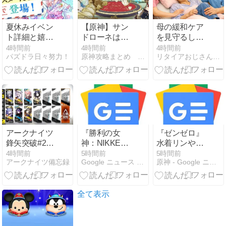
定！
夏休みイベン
【原神】サン
母の緩和ケア
ト詳細と嬉し
ドローネは引
を見守るしか
いスペシャル
いてよかっ
なさそう
4時間前
4時間前
4時間前
パズドラ日々努力！
原神攻略まとめ テイワット速報
リタイアおじさんのシニアライフ
セットに８月
た！お茶会だ
８日パズパス
けでも元取れ
追加報酬！
た。
アークナイツ
『勝利の女
『ゼンゼロ』
鋒矢突破#2
神：NIKKE』
水着リンや
VEC-A 高レア
より、「レッ
『スタレ』
4時間前
5時間前
5時間前
アークナイツ備忘録
Google ニュース - NIKKE
原神 - Google ニュース
攻略 【置くだ
ドフード」の
×「Fate」コラ
け簡単】
プラスチック
ボのセイバ
キットが登
ー、『原神』
場。あみあみ
雷電将軍など
全て表示
にて予約受付
見どころ満
中。 - PR
載！「ワンフ
TIMES
ェス」に出展