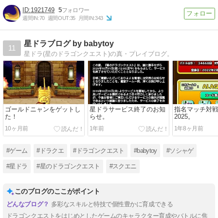
1921749
5
週間IN:
70
週間OUT:
35
月間IN:
343
星ドラブログ by babytoy
11
星ドラ(星のドラゴンクエスト)の真・プレイブログ。
ゴールドニャンをゲットし
星ドラサービス終了のお知
指名マッチ対戦
た！
らせ。
2025。
10ヶ月前
1年前
1年8ヶ月前
#ゲーム
#ドラクエ
#ドラゴンクエスト
#babytoy
#ソシャゲ
#星ドラ
#星のドラゴンクエスト
#スクエニ
このブログのここがポイント
多彩なスキルと特技で個性豊かに育成できる
ドラゴンクエストをはじめとしたゲームのキャラクター育成やバトルに焦