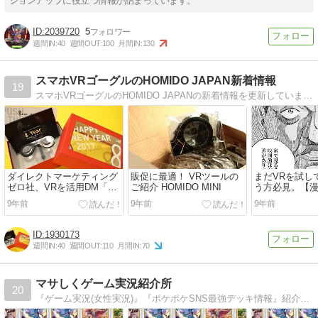
ションアップに役立つ情報が詰まっています。
2039720
5
週間IN:
40
週間OUT:
100
月間IN:
130
スマホVRゴーグルのHOMIDO JAPAN新着情報
19
スマホVRゴーグルのHOMIDO JAPANの新着情報を更新しています。HOMIDOはVRを本格的にお楽しみいただくためのスマホ専用VRゴーグルです。
ダイレクトマーケティング
販促に最適！ VRツールの
まだVRを試し
ゼロ社、VRを活用DM「ケ
ご紹介 HOMIDO MINI
う方必見。【
ープルズ賞 2017」受賞
VR】これさえ
9年前
9年前
9年前
自宅で無料体
1930173
週間IN:
40
週間OUT:
110
月間IN:
70
マサしくゲーム実況紹介所
20
『ゲーム実況(女性実況)』『ポケポケSNS最強デッキ情報』紹介ブログ！