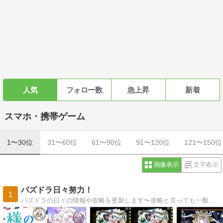
人気
フォロー数
急上昇
新着
スマホ・携帯ゲーム
1〜30位
31〜60位
61〜90位
91〜120位
121〜150位
画像表示
文字表示
パズドラ日々努力！
1
パズドラの日々の情報や攻略を更新します〜攻略と言っても一般人レベルでございます・・・