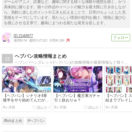
ゲームやアニメ、読書など、趣味に関する様々な体験や感想を鋭く、かつ
具体的に綴ります。個々の作品やイベントの魅力を最大限に引き出しなが
ら、気軽に楽しむポイントや工夫も伝えることで、日常のちょっとした充
実感をテーマにしています。長たらしい理屈や批判を避け、情熱と遊び心
を感じさせる文章で、趣味にまつわる新たな発見を促します。
2140977
週間IN:
54
週間OUT:
522
月間IN:
189
ヘブバン攻略情報まとめ
13
ヘブンバーンズレッド(ヘブバン)の攻略情報や最新情報など様々な5chの話題をまとめるサイトです
【ヘブバン】シナリオ4章
【ヘブバン】魔王軍ガチャ
【ヘブバン】
後半をやり始めてんだがマ
引く奴おりゅ？
結までプレイ
ジで苦痛だわ…
台を観に行っ
9ヶ月前
9ヶ月前
9ヶ月前
ぞ！
#5chまとめ
#ヘブバン