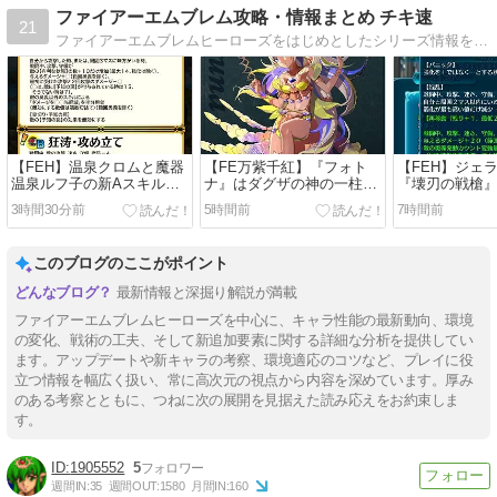
ファイアーエムブレム攻略・情報まとめ チキ速
21
ファイアーエムブレムヒーローズをはじめとしたシリーズ情報をまとめ、素早くお届け！
【FEH】温泉クロムと魔器
【FE万紫千紅】『フォト
【FEH】ジェ
温泉ルフ子の新Aスキル
ナ』はダグザの神の一柱に
『壊刃の戦槍
『攻撃守備の予知逆用』
して、運命を司る女神。声
果詰め合わせ
3時間30分前
5時間前
7時間前
『攻撃速さの予知逆用』は
優はソティスと同じく黒沢
い性能だ
ヘイムダルの予知の罠を完
ともよさんだ
全にメタった効果！！ 継承
このブログのここがポイント
制限無しだ
最新情報と深掘り解説が満載
ファイアーエムブレムヒーローズを中心に、キャラ性能の最新動向、環境
の変化、戦術の工夫、そして新追加要素に関する詳細な分析を提供してい
ます。アップデートや新キャラの考察、環境適応のコツなど、プレイに役
立つ情報を幅広く扱い、常に高次元の視点から内容を深めています。厚み
のある考察とともに、つねに次の展開を見据えた読み応えをお約束しま
す。
1905552
5
週間IN:
35
週間OUT:
1580
月間IN:
160