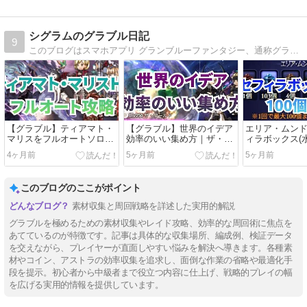
シグラムのグラブル日記
9
このブログはスマホアプリ グランブルーファンタジー、通称グラブルの備忘録を兼ねたプレイ日記です。
【グラブル】ティアマト・
【グラブル】世界のイデア
エリア・ムン
マリスをフルオートソロ討
効率のいい集め方｜ザ・ワ
ィラボックス(水
伐！称号でガチャチケット
ールドHL青箱周回が最速
封してみた
4ヶ月前
5ヶ月前
5ヶ月前
を回収する方法
このブログのここがポイント
素材収集と周回戦略を詳述した実用的解説
グラブルを極めるための素材収集やレイド攻略、効率的な周回術に焦点を
あてているのが特徴です。記事は具体的な収集場所、編成例、検証データ
を交えながら、プレイヤーが直面しやすい悩みを解決へ導きます。各種素
材やコイン、アストラの効率収集を追求し、面倒な作業の省略や最適化手
段を提示。初心者から中級者まで役立つ内容に仕上げ、戦略的プレイの幅
を広げる実用的情報を提供しています。