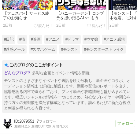
【フェスバ+】サービス終
【バニーガーデン】コンプ
【モンスト】「
了のお知らせ
ラを掻い潜るAI vs もう絶
本地震」に対
対にミスをしないと誓った
付とチャリテ
2日前
2日前
2日前
運営【メタスト】
実施について
#日記
#猫
#映画
#アニメ
#ドラマ
#ウマ娘
#アニメ感想
#迷惑メール
#スマホゲーム
#モンスト
#モンスターストライク
このブログのここがポイント
多彩な企画とイベント情報を網羅
モンストのさまざまなイベントや裏話を鋭く分析し、新企画やコラボ、オ
ーディション情報まで詳細に解説します。動画や配信のレポートを交え、
臨場感ある内容で綴られており、プレイ動画や攻略情報も盛り込まれてい
ます。幅広いジャンルの情報を一つにまとめ、熱心なプレイヤーや関心を
持つ方々の知識欲を満たす構成となっています。訪れるたびに新たな視点
と刺激を得られる内容です。
2079551
7
週間IN:
115
週間OUT:
720
月間IN:
600