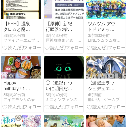
封】
8月13日より
しまう大盤振
販売開始 - イ
る舞い
ンサイド
【FEH】温泉
【原神】新紀
ツムツム アウ
クロムと魔器
行武器の槍だ
トドアミッキ
温泉ルフ子の
けかなり特殊
ーの評価とス
3時間30分前
3時間30分前
3時間30分前
ファイアーエムブレム攻略・情報まとめ チキ速
原神攻略まとめ テイワット速報
LINEツムツム攻略・裏ワザ徹底ガイド
新Aスキル
では⁉
キルの使い方
『攻撃守備の
予知逆用』
『攻撃速さの
予知逆用』は
ヘイムダルの
予知の罠を完
全にメタった
Happy
◯（追記）つ
【遊戯王ラッ
効果！！ 継承
birthday!! １５
いに明日だー
シュデュエル
制限無しだ
歳になった我
ーーー！【ミ
情報】君臨の
3時間40分前
3時間40分前
4時間前
アイヌモシリの春夏秋冬
ミニオンファンのブログ
痛い話 ゲームブログ
が娘♪
ニオンズ＆モ
ヘッドライナ
ンスターズ】
ーに「サンダ
ービート・ク
ラッシュ」が
新規収録決