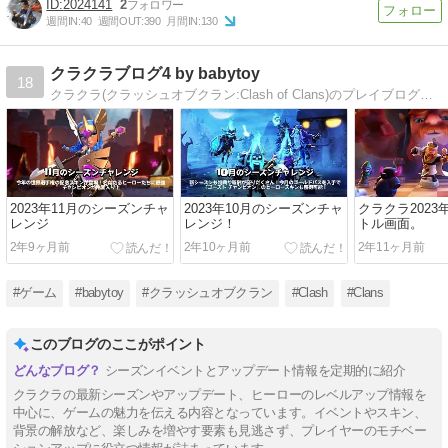
2024141
2
週間IN:
40
週間OUT:
390
月間IN:
130
クラクラブログ4 by babytoy
18
クラクラ(クラッシュオブクラン:Clash of Clans)のプレイブログ。パート4。
2023年11月のシーズンチャ
2023年10月のシーズンチャ
クラクラ2023
レンジ
レンジ！
トル画面。
2年9ヶ月前
2年10ヶ月前
2年11ヶ月前
#ゲーム
#babytoy
#クラッシュオブクラン
#Clash
#Clans
このブログのここがポイント
シーズンイベントとアップデート情報を定期的に紹介
クラクラの最新シーズンやアップデート、ヒーローのレベルアップ情報を
中心に、ゲームの魅力を伝える内容となっています。イベントやスキン、
背景の解放など、楽しみを増やす要素も見逃さず、プレイヤーのモチベー