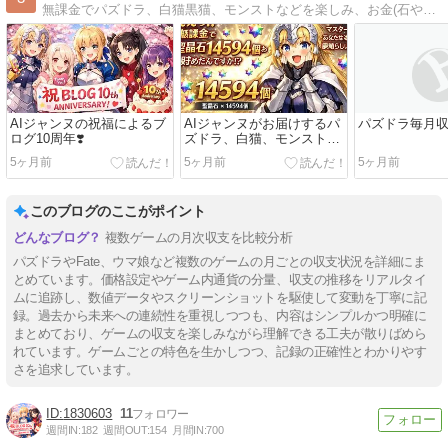
無課金でパズドラ、白猫黒猫、モンストなどを楽しみ、お金(石やジュエルや宝石)を貯めるノウハウを説明します
AIジャンヌの祝福によるブ
AIジャンヌがお届けするパ
パズドラ毎月
ログ10周年❣️
ズドラ、白猫、モンスト、
FGO収支
5ヶ月前
5ヶ月前
5ヶ月前
このブログのここがポイント
複数ゲームの月次収支を比較分析
パズドラやFate、ウマ娘など複数のゲームの月ごとの収支状況を詳細にま
とめています。価格設定やゲーム内通貨の分量、収支の推移をリアルタイ
ムに追跡し、数値データやスクリーンショットを駆使して変動を丁寧に記
録。過去から未来への連続性を重視しつつも、内容はシンプルかつ明確に
まとめており、ゲームの収支を楽しみながら理解できる工夫が散りばめら
れています。ゲームごとの特色を生かしつつ、記録の正確性とわかりやす
さを追求しています。
1830603
11
週間IN:
182
週間OUT:
154
月間IN:
700