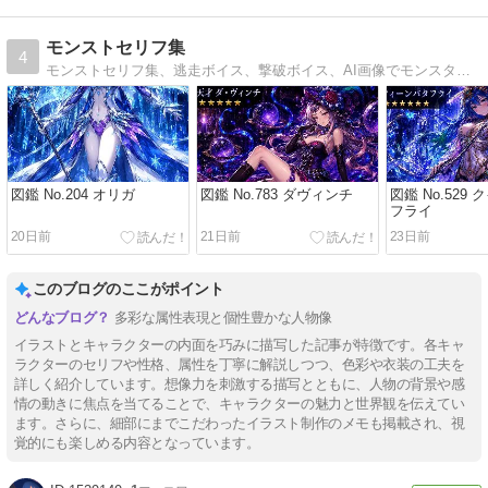
モンストセリフ集
4
モンストセリフ集、逃走ボイス、撃破ボイス、AI画像でモンスターの魅力に迫る
図鑑 No.204 オリガ
図鑑 No.783 ダヴィンチ
図鑑 No.529
フライ
20日前
21日前
23日前
このブログのここがポイント
多彩な属性表現と個性豊かな人物像
イラストとキャラクターの内面を巧みに描写した記事が特徴です。各キャ
ラクターのセリフや性格、属性を丁寧に解説しつつ、色彩や衣装の工夫を
詳しく紹介しています。想像力を刺激する描写とともに、人物の背景や感
情の動きに焦点を当てることで、キャラクターの魅力と世界観を伝えてい
ます。さらに、細部にまでこだわったイラスト制作のメモも掲載され、視
覚的にも楽しめる内容となっています。