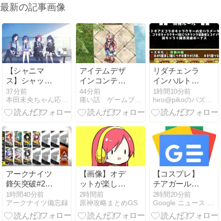
最新の記事画像
【シャニマ
アイテムデザ
リダチェンラ
ス】シャッフ
インコンテス
インハルトパ
ルユニット
ト募集開始で
ーティーでコ
37分前
44分前
1時間10分前
本田未央ちゃん応援まとめ速報
痛い話 ゲームブログ
hiro@pikoのパズドラ覚書
【No 1 feel
す！
ードギアスコ
alone】キービ
ロシアムをや
ジュアルを公
ってみたヒロ
開
ピコ
アークナイツ
【画像】オデ
【コスプレ】
鋒矢突破#2
ットが楽しみ
チアガール
VEC-B 高レア
だ…
や“夏衣装”が
1時間40分前
2時間前
2時間20分前
アークナイツ備忘録
原神攻略まとめGS
Google ニュース - NIKKE
攻略 【置くだ
勢ぞろい！ゲ
け簡単】
ームもアニメ