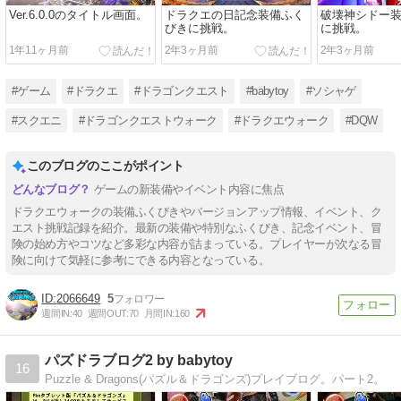
Ver.6.0.0のタイトル画面。
ドラクエの日記念装備ふく
破壊神シドー
びきに挑戦。
に挑戦。
1年11ヶ月前
2年3ヶ月前
2年3ヶ月前
#ゲーム
#ドラクエ
#ドラゴンクエスト
#babytoy
#ソシャゲ
#スクエニ
#ドラゴンクエストウォーク
#ドラクエウォーク
#DQW
このブログのここがポイント
ゲームの新装備やイベント内容に焦点
ドラクエウォークの装備ふくびきやバージョンアップ情報、イベント、ク
エスト挑戦記録を紹介。最新の装備や特別なふくびき、記念イベント、冒
険の始め方やコツなど多彩な内容が詰まっている。プレイヤーが次なる冒
険に向けて気軽に参考にできる内容となっている。
2066649
5
週間IN:
40
週間OUT:
70
月間IN:
160
パズドラブログ2 by babytoy
16
Puzzle & Dragons(パズル＆ドラゴンズ)プレイブログ。パート2。