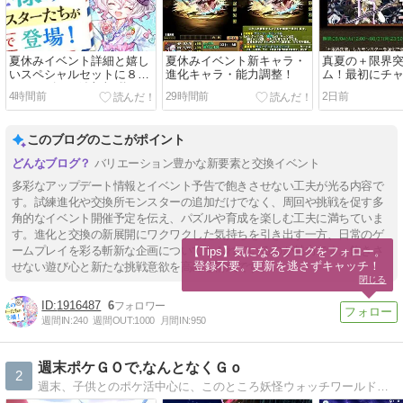
夏休みイベント詳細と嬉し
夏休みイベント新キャラ・
真夏の＋限界
いスペシャルセットに８月
進化キャラ・能力調整！
ム！最初にチ
８日パズパス追加報酬！
のは・・・
4時間前
29時間前
2日前
このブログのここがポイント
バリエーション豊かな新要素と交換イベント
多彩なアップデート情報とイベント予告で飽きさせない工夫が光る内容で
す。試練進化や交換所モンスターの追加だけでなく、周回や挑戦を促す多
角的なイベント開催予定を伝え、パズルや育成を楽しむ工夫に満ちていま
す。進化と交換の新展開にワクワクした気持ちを引き出す一方、日常のゲ
ームプレイを彩る斬新な企画についてもふれているのが魅力です。飽きさ
【Tips】気になるブログをフォロー。

登録不要。更新を逃さずキャッチ！
せない遊び心と新たな挑戦意欲を高める構成です。
閉じる
1916487
6
週間IN:
240
週間OUT:
1000
月間IN:
950
週末ポケＧＯで,なんとなくＧｏ
2
週末、子供とのポケ活中心に、このところ妖怪ウォッチワールドにもはまっています。不定期アップしています。よろしくお願いします。