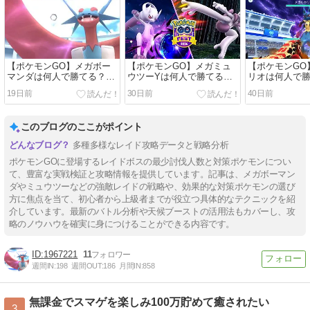
【ポケモンGO】メガボー
【ポケモンGO】メガミュ
【ポケモンGO
マンダは何人で勝てる？最
ウツーYは何人で勝てる？
リオは何人で
小討伐人数とおすすめ対策
対策とシールド12枚予想と
討伐人数と対
19日前
30日前
40日前
ポケモン
最少人数の限界を徹底攻
実際に2人レイ
略！
た結果を徹底
このブログのここがポイント
多種多様なレイド攻略データと戦略分析
ポケモンGOに登場するレイドボスの最少討伐人数と対策ポケモンについ
て、豊富な実戦検証と攻略情報を提供しています。記事は、メガボーマン
ダやミュウツーなどの強敵レイドの戦略や、効果的な対策ポケモンの選び
方に焦点を当て、初心者から上級者までが役立つ具体的なテクニックを紹
介しています。最新のバトル分析や天候ブーストの活用法もカバーし、攻
略のノウハウを確実に身につけることができる内容です。
1967221
11
週間IN:
198
週間OUT:
186
月間IN:
858
無課金でスマゲを楽しみ100万貯めて癒されたい
3