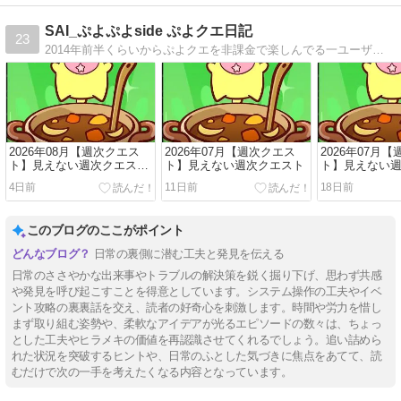
SAI_ぷよぷよside ぷよクエ日記
23
2014年前半くらいからぷよクエを非課金で楽しんでる一ユーザです。ガチャは強いと思った天井付きガチャ以外は回さず古参ならではの長期で集めたカードたちで頑張っています。イベントなどのクリアメモを記載しています。
2026年08月【週次クエス
2026年07月【週次クエス
2026年07月
ト】見えない週次クエスト
ト】見えない週次クエスト
ト】見えない
とぷよっと魔道石
4日前
11日前
18日前
このブログのここがポイント
日常の裏側に潜む工夫と発見を伝える
日常のささやかな出来事やトラブルの解決策を鋭く掘り下げ、思わず共感
や発見を呼び起こすことを得意としています。システム操作の工夫やイベ
ント攻略の裏裏話を交え、読者の好奇心を刺激します。時間や労力を惜し
まず取り組む姿勢や、柔軟なアイデアが光るエピソードの数々は、ちょっ
とした工夫やヒラメキの価値を再認識させてくれるでしょう。追い詰めら
れた状況を突破するヒントや、日常のふとした気づきに焦点をあてて、読
むだけで次の一手を考えたくなる内容となっています。