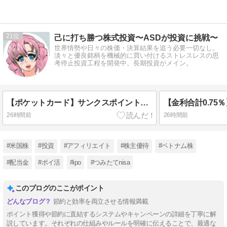
21
己に打ち勝つ株式投資〜ASDが投資に挑戦〜
世界情勢や日々の株価・決算結果を追う必要一切なし。
淡々と優良銘柄を機械的に買い付けるストレスレスの思
考停止投資工程を開発中。長期投資がメイン。
【ポケットカード】サンクスポイントプログラム利用金額の稼ぎ方
26時間前
26時間前
#米国株
#投資
#アフィリエイト
#株主優待
#ベトナム株
#配当金
#ポイ活
#ipo
#つみたてnisa
このブログのここがポイント
節約と効率を両立させる情報満載
ポイント獲得や節約に直結するシステムやキャンペーンの詳細を丁寧に解
説しています。それぞれの仕組みやルールを明確に伝えることで、最適な