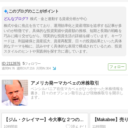
このブログのここがポイント
株式・金と連動する資産分析が中心
株式や金に焦点を当てており、運用効率化と資産増加を追求する記事が多
いのが特徴です。具体的な投資実績や資産額の推移、短期と長期の戦略を
巧みに織り交ぜながら、現実的な投資生活の詳細を綴っています。キーワ
ードは、利益確保と資産拡大、資産再配置、日々の投資結果といった具体
的なテーマを軸に、読みやすく具体的な表現で構成されているため、投資
スタイルのヒントや実践例を探す方に適しています。
2112876
5
週間IN:
76
週間OUT:
216
月間IN:
304
12
アメリカ発ーマカベェの米株取引
ペンシルバニア在住マカベェがひっかかった米株情報を
書き、日々のオプション取引および現物株取引を開示し
ます。
【ジム・クレイマー】今大事な２つの武器が〇〇と△△！吐くほどの乱高下に振り回されるな！【Mad Money】
10時間前
11時間前