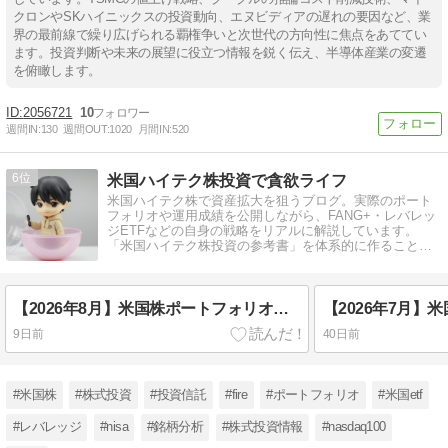
クロンやSKハイニックスの投資動向、エヌビディアの遅れの要因など、業
界の最前線で繰り広げられる覇権争いと次世代の方向性に焦点をあててい
ます。投資判断や未来の展望に役立つ情報を鋭く伝え、半導体産業の変遷
を俯瞰します。
2056721
10
週間IN:
130
週間OUT:
1020
月間IN:
520
6
米国ハイテク株投資で貪欲ライフ
米国ハイテク株で資産拡大を狙うブログ。実際のポート
フォリオや運用成績を公開しながら、FANG+・レバレッ
ジETFなどの自身の戦略をリアルに解説しています。
「米国ハイテク株投資の参考書」を体系的に作ることを
目標としています。
【2026年8月】米国株ポートフォリオ公開｜8～9月は夏枯れ相場？今は買い時か売り時か
9日前
40日前
#米国株
#株式投資
#投資信託
#fire
#ポートフォリオ
#米国etf
#レバレッジ
#nisa
#銘柄分析
#株式投資情報
#nasdaq100