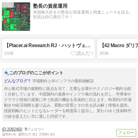
17
塾長の資産運用
米国株大好きの塾長が資産運用と関連ニュースを語る。
投資は自己責任でネ！
【Placer.ai Research RJ・ハットヴェイ】食中毒問題の典型的ケースでは、客足回復に数カ月を要する。
2日前
3日前
このブログのここがポイント
市場動向とAIインフラの最前線解説
AIと株式市場の連動性に焦点を当て、主要な企業やテクノロジー動向を鋭
く分析しています。中国製AIの進展やインフラ株の流れを示し、半導体や
クラウド技術の発展に伴う投資の機会を具体的に伝えます。時系列の市場
動きや経済指標も盛り込み、変動の背景とその先を読み解く情報を提供。
投資戦略のヒントとなるレーダーを精度高く提示し、変わりゆく技術時代
の波を捉えたい方に適した内容です。
2082460
9
週間IN:
40
週間OUT:
392
月間IN:
184