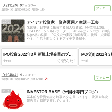
2131246
9
週間IN:
30
週間OUT:
140
月間IN:
150
19
アイデア投資家 資産運用と生活一工夫
米国株、日本株に投資する個人投資家。FP技能士2級。
FISCOソーシャルレポーター。2019年はテンバガー(10倍
株)銘柄の発掘、IPO投資の実践(抽選当選)に挑戦。資産増
やす、生活を面白くするアイデア発掘中。
IPO投資 2022年3月 新規上場企業のブックビルディング当選チャレンジ Part6
4年前
4年前
1948441
4
週間IN:
30
週間OUT:
72
月間IN:
108
20
INVESTOR BASE（米国株専門ブログ）
基本的な投資知識と時事ネタを書いてます。決算や年次
報告書も都度更新しています。