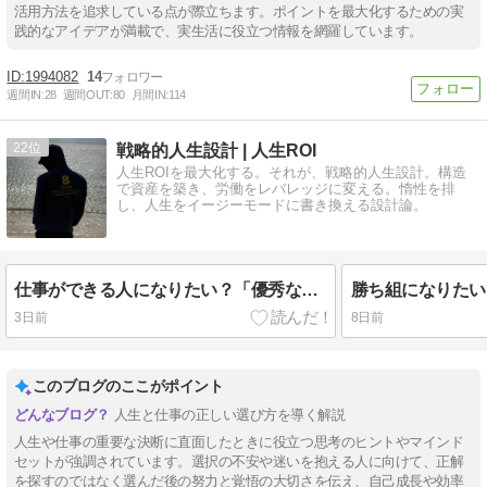
活用方法を追求している点が際立ちます。ポイントを最大化するための実
践的なアイデアが満載で、実生活に役立つ情報を網羅しています。
1994082
14
週間IN:
28
週間OUT:
80
月間IN:
114
22
戦略的人生設計 | 人生ROI
人生ROIを最大化する。それが、戦略的人生設計。構造
で資産を築き、労働をレバレッジに変える。惰性を排
し、人生をイージーモードに書き換える設計論。
仕事ができる人になりたい？「優秀な人」とはどんな人を言うのか
3日前
8日前
このブログのここがポイント
人生と仕事の正しい選び方を導く解説
人生や仕事の重要な決断に直面したときに役立つ思考のヒントやマインド
セットが強調されています。選択の不安や迷いを抱える人に向けて、正解
を探すのではなく選んだ後の努力と覚悟の大切さを伝え、自己成長や効率