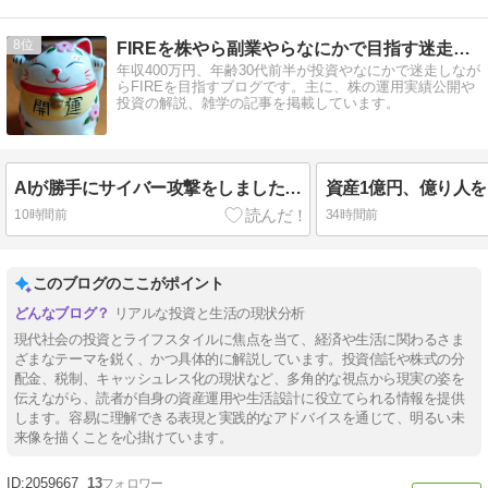
8
FIREを株やら副業やらなにかで目指す迷走日記
年収400万円、年齢30代前半が投資やなにかで迷走しなが
らFIREを目指すブログです。主に、株の運用実績公開や
投資の解説、雑学の記事を掲載しています。
AIが勝手にサイバー攻撃をしました…
10時間前
34時間前
このブログのここがポイント
リアルな投資と生活の現状分析
現代社会の投資とライフスタイルに焦点を当て、経済や生活に関わるさま
ざまなテーマを鋭く、かつ具体的に解説しています。投資信託や株式の分
配金、税制、キャッシュレス化の現状など、多角的な視点から現実の姿を
伝えながら、読者が自身の資産運用や生活設計に役立てられる情報を提供
します。容易に理解できる表現と実践的なアドバイスを通じて、明るい未
来像を描くことを心掛けています。
2059667
13