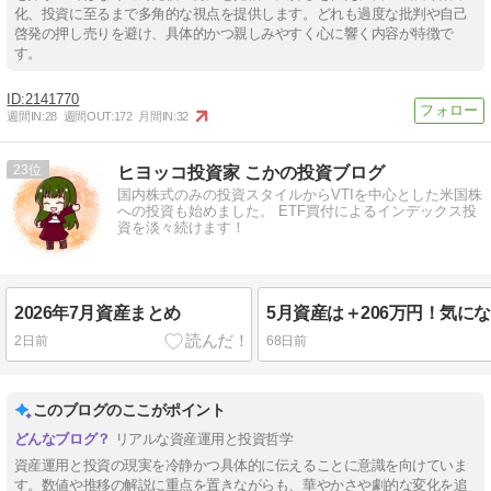
化、投資に至るまで多角的な視点を提供します。どれも過度な批判や自己
啓発の押し売りを避け、具体的かつ親しみやすく心に響く内容が特徴で
す。
2141770
週間IN:
28
週間OUT:
172
月間IN:
32
23
ヒヨッコ投資家 こかの投資ブログ
国内株式のみの投資スタイルからVTIを中心とした米国株
への投資も始めました。 ETF買付によるインデックス投
資を淡々続けます！
2026年7月資産まとめ
2日前
68日前
このブログのここがポイント
リアルな資産運用と投資哲学
資産運用と投資の現実を冷静かつ具体的に伝えることに意識を向けていま
す。数値や推移の解説に重点を置きながらも、華やかさや劇的な変化を追