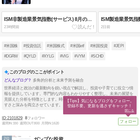
ISM非製造業景気指数(サービス) 8月の振り返り
ISM製造業景気指
23時間前
2日前
#米国株
#投資信託
#米国株式
#米国etf
#米国投資
#JEPI
#DGRW
#QYLD
#XYLG
#VIG
#VYM
#SCHD
このブログのここがポイント
多角的分析と未来予測を融合
世界経済と政治の最新動向を鋭い視点で解説し、投資や子育てに役立つ情
報を提供しています。専門的な内容もわかりやすく整理し、未来の展望を
見据えた分析を特徴とします。時事ネタとトレンドを巧みに絡め、読みや
【Tips】気になるブログをフォロー。

すさと深みを両立させています。
登録不要。更新を逃さずキャッチ！
閉じる
2101829
8
週間IN:
330
週間OUT:
800
月間IN:
1620
2
ガンプな投資