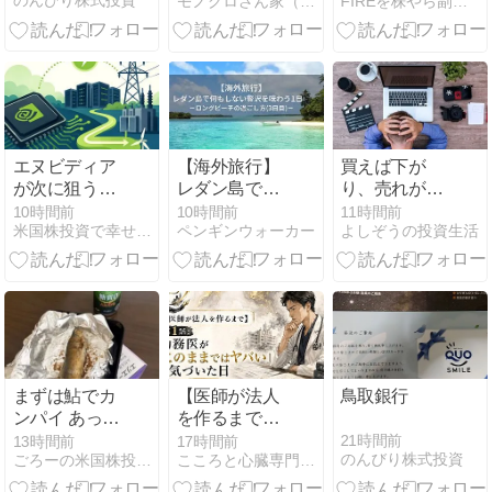
のんびり株式投資
モノクロさん家（チ）の運用記
FIREを株やら副業やらなにかで目指す迷走日記
るべきか
エヌビディア
【海外旅行】
買えば下が
が次に狙うの
レダン島で何
り、売れが上
は「電力」 最
もしない贅沢
がる、という
10時間前
10時間前
11時間前
米国株投資で幸せ作り
ペンギンウォーカー
よしぞうの投資生活
大30億ドル投
を味わう1日
事になってし
資で始まるAI
｜ロングビー
まった
インフラ争奪
チの過ごし方
戦
(3日目)
まずは鮎でカ
【医師が法人
鳥取銀行
ンパイ あっ、
を作るまで】
昨日ね、昨日
第1話：勤務
21時間前
13時間前
17時間前
のんびり株式投資
ごろーの米国株投資ブログ
こころと心臓専門医の備忘録
のお昼ご飯
医が「このま
まではヤバ