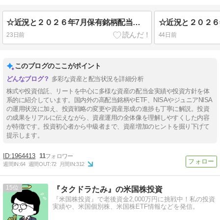
☆近況と２０２６年7月保有銘柄配当金一覧について
23日前
44日前
このブログのここがポイント
多彩な資産と配当状況を詳細分析
株式や投資信託、リートを中心に多様な資産の配当金実績や投資方針を体
系的に紹介しています。国内外の高配当銘柄やETF、NISAやジュニアNISA
の運用状況に加え、投資戦略の変更や資産形成の進捗も丁寧に解説。投資
の成果をリアルに伝えながら、資産運用の全体像を理解しやすくした内容
が特徴です。投資初心者から中級者まで、資産増加のヒントを掘り下げて
提示します。
1964413
11
週間IN:
64
週間OUT:
72
月間IN:
312
15
『タクドラたみ』の米国株投資
『米国株投資』で老後資金2,000万円に挑戦中！私の投資
実績や、米国個別株、米国株ETF情報などを発信。