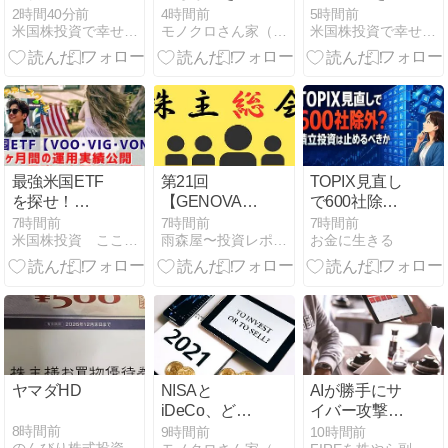
米データセン
いこと。くだ
600億ドルで
2時間40分前
4時間前
5時間前
米国株投資で幸せ作り
モノクロさん家（チ）の運用記
米国株投資で幸せ作り
ター規制500
らない！
買収へ AI戦略
件超で成長モ
はインフラか
デルに異変
らソフトウェ
アへ
最強米国ETF
第21回
TOPIX見直し
を探せ！
【GENOVA】
で600社除
『VOO・
定時株主総会
外？積立投資
7時間前
7時間前
7時間前
米国株投資 ここ屋 マネースクール
雨森屋〜投資レポート〜へっぽこマネタリストの投資日記
お金に生きる
VIG・
渋谷ソラスタ
は止めるべき
VONG』【67
2026.6.23
か
ヶ月間の運用
実績公開】
ヤマダHD
NISAと
AIが勝手にサ
iDeCo、どち
イバー攻撃を
らを先に埋め
しました…
8時間前
9時間前
10時間前