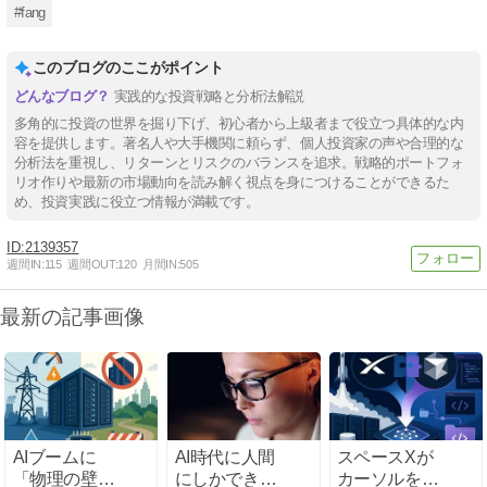
#fang
このブログのここがポイント
実践的な投資戦略と分析法解説
多角的に投資の世界を掘り下げ、初心者から上級者まで役立つ具体的な内
容を提供します。著名人や大手機関に頼らず、個人投資家の声や合理的な
分析法を重視し、リターンとリスクのバランスを追求。戦略的ポートフォ
リオ作りや最新の市場動向を読み解く視点を身につけることができるた
め、投資実践に役立つ情報が満載です。
2139357
週間IN:
115
週間OUT:
120
月間IN:
505
最新の記事画像
AIブームに
AI時代に人間
スペースXが
「物理の壁」
にしかできな
カーソルを