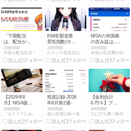
い」と気づい
た日
「下限配当
ISM非製造業
NISAの米国株
は、配当が
景気指数(サー
の含み益は､約
60.7%減るの
ビス) 8月の振
20万円に。利
23時間前
23時間前
25時間前
目指せ配当生活！配当太郎の米国株ブログ
たりょひ投資日記
老後の生活費5,000万円を目指し中長期投資を楽しむ暮らし
を止めなかっ
り返り
確して含み益
た」累進配
は減少したが､
当・下限配
きっとまた増
当・DOEは何
えていくだろ
を約束してい
う(^-^)
るのか【商船
三井の実デー
タ／2026年
【2026年8
投資記録-2026
【金利合計
版】
月】NISA版：
年8月第2週-
0.75％】プレ
『資産 取り崩
ミアムステー
25時間前
26時間前
26時間前
『タクドラたみ』の米国株投資
個人投資記録〜楽天証券〜
己に打ち勝つ株式投資〜ASDが投資に挑戦〜
し実験』「イ
ジの達成方法
ンデックスの
まとめ【auじ
定額（株式・
ぶん銀行】