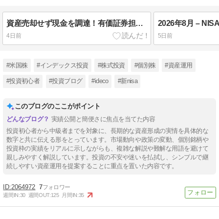
資産売却せず現金を調達！有価証券担保ローン3社徹底比較と失敗しないポートフォリオ活用術
4日前
5日前
#米国株
#インデックス投資
#株式投資
#個別株
#資産運用
#投資初心者
#投資ブログ
#ideco
#新nisa
このブログのここがポイント
実績公開と簡便さに焦点を当てた内容
投資初心者から中級者までを対象に、長期的な資産形成の実情を具体的な
数字と共に伝える形をとっています。市場動向や政策の変動、個別銘柄や
投資枠の実績をリアルに示しながらも、複雑な解説や難解な用語を避けて
親しみやすく解説しています。投資の不安や迷いを払拭し、シンプルで継
続しやすい資産運用を提案することに重点を置いた内容です。
2064972
7
週間IN:
30
週間OUT:
125
月間IN:
35