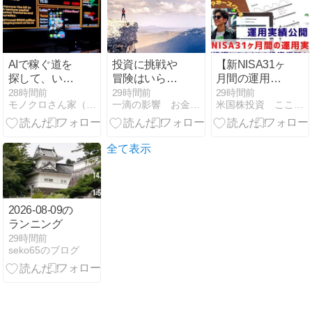
債券）＋ 高配
当株 配当」
（1年8カ月
目）
AIで稼ぐ道を
投資に挑戦や
【新NISA31ヶ
探して、いま
冒険はいらな
月間の運用実
の投資に戻っ
い
績】インデッ
28時間前
29時間前
29時間前
モノクロさん家（チ）の運用記
一滴の影響 お金に困らない人生を送るために
米国株投資 ここ屋 マネースクール
てきた
クスファンド
一括投資のリ
ターンは
全て表示
2026-08-09の
ランニング
29時間前
seko65のブログ