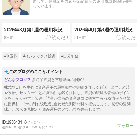
通して、退職金を含めた金融資産の運用成績を随時報告
しています。
2026年8月第1週の運用状況
2026年6月第3週の運用状況
8日前
51日前
#米国株
#インデックス投資
#自分年金
このブログのここがポイント
多角的投資と市場動向の洞察力
株式やETFを中心に資産運用の最新動向や実績を詳しく解説します。経済
や政治、セクターごとの変動にも鋭く注目し、投資の戦略や管理のポイン
トをわかりやすく伝達。読者が自らの資産形成に役立てられる情報を頻繁
に提供し、それぞれの状況に合わせた判断材料を提供します。投資の醍醐
味と、未来を見据えた資産運用のノウハウを共有します。
1936434
8
週間IN:
50
週間OUT:
190
月間IN:
230