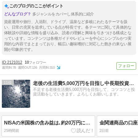
このブログのここがポイント
多ジャンルをカバーし体系的に紹介
資産運用や旅行、入浴剤、ドライブ、温泉など多岐にわたるテーマを扱
い、日常の充実を追求している点が特長です。各テーマに関して具体的な
体験談や詳細な情報を盛り込み、読者の理解と興味を引きつける構成とな
っています。コンテンツは各種ガイドやレビューを中心にシンプルかつ実
用的な内容でまとまっており、幅広い趣味嗜好に対応した飽きの来ない展
開が印象的です。
2121012
10
週間IN:
78
週間OUT:
136
月間IN:
310
11
老後の生活費5,000万円を目指し中長期投資を楽しむ暮らし
不足する老後生活費5,000万円を目指して、コツコツと投
資活動をしていきます。よろしくお願いします。
NISAの米国株の含み益は､約20万円に。利確して含み益は減少したが､きっとまた増えていくだろう(^-^)
25時間前
2日前