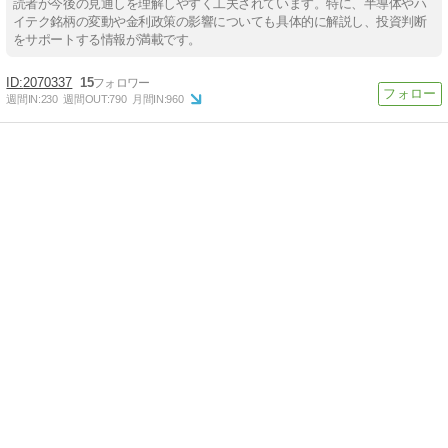
読者が今後の見通しを理解しやすく工夫されています。特に、半導体やハ
イテク銘柄の変動や金利政策の影響についても具体的に解説し、投資判断
をサポートする情報が満載です。
2070337
15
週間IN:
230
週間OUT:
790
月間IN:
960