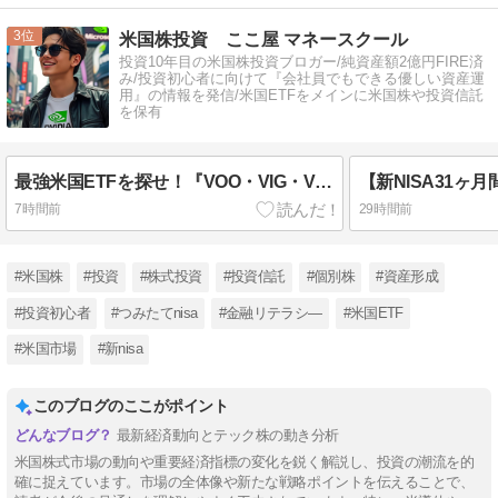
3
米国株投資 ここ屋 マネースクール
投資10年目の米国株投資ブロガー/純資産額2億円FIRE済
み/投資初心者に向けて『会社員でもできる優しい資産運
用』の情報を発信/米国ETFをメインに米国株や投資信託
を保有
最強米国ETFを探せ！『VOO・VIG・VONG』【67ヶ月間の運用実績公開】
7時間前
29時間前
#米国株
#投資
#株式投資
#投資信託
#個別株
#資産形成
#投資初心者
#つみたてnisa
#金融リテラシ―
#米国ETF
#米国市場
#新nisa
このブログのここがポイント
最新経済動向とテック株の動き分析
米国株式市場の動向や重要経済指標の変化を鋭く解説し、投資の潮流を的
確に捉えています。市場の全体像や新たな戦略ポイントを伝えることで、