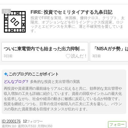
7
FIRE: 投資でセミリタイアする九条日記
投資でFIREを実現。米国株、優待クロス、クリプト、太
陽光、オプションなどを行うインデックス投資家。ロジ
ックとエビデンスを大事に、運と不確実性を愛していま
す。
ついに東電管内でも始まった出力抑制 7%も自動控除
3日前
3日前
このブログのここがポイント
多角的な投資と支出管理の実践
再投資や資産運用の最前線をリアルに伝えると共に、効率的な支出管理や
収入増加の工夫も詳細に紹介しています。資産の回収やインカムの最大化
を追求しながら、社会や経済の動きに敏感に反応している点が特徴です。
投資を継続しつつも、日常の生活や副収入の工夫に工夫を凝らし、バラン
スの取れた資産形成を目指すスタンスが伝わります。
2000176
12
週間IN:
110
週間OUT:
510
月間IN:
350