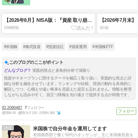
【2026年8月】NISA版：『資産 取り崩し実験』「インデックスの定額（株式・債券）＋ 高配当株 配当」（1年8カ月目）
25時間前
3日前
#米国株
#株式投資
#投資信託
#資産運用
#米国株ETF
このブログのここがポイント
実践的視点と多角的分析で深掘り
投資やマネープランに関するテーマを幅広く取り扱い、実践的な視点と詳
細な分析を融合させています。ランキングや比較、現状の動向を具体的に
解説しつつ、心構えや遠い将来を見据えた提言も忘れません。情報を整理
しながらも読みやすく、役立つ情報を光の速さで提供する点が特徴です。
2090487
7
週間IN:
50
週間OUT:
230
月間IN:
380
16
米国株で自分年金を運用してます
米国南西部で働く50代のオッサンが、主に米国株投資を