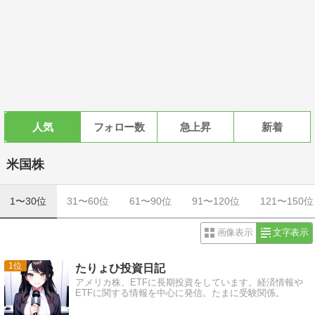
人気
フォロー数
急上昇
新着
米国株
1〜30位
31〜60位
61〜90位
91〜120位
121〜150位
画像表示
文字表示
1
たりょひ投資日記
アメリカ株、ETFに長期投資をしています。経済情報や
ETFに関する情報を中心に発信。たまに受験関係。