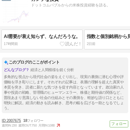
ドットコムバブルからの米株投資経験を語る。
AI需要が衰え知らず、なんだろうな。
指数と個別銘柄から
17時間前
2日前
このブログのここがポイント
経済と人間模様を鋭く分析
多角的な視点から現代社会の姿をえぐり出し、現実の裏側に潜む心理や評
価軸を浮き彫りにします。それぞれの記事は、表層の理解を超えた真実や
本質を突き、読者に新たな気づきを促す内容となっています。政治家の人
事や投資の戦略、管理職のヒューマンエラー、株価と期待値の関係など、
普段あまり意識しない社会の仕組みとその裏側を、軽妙な語り口とともに
明快に解説。経済の動きを読み解き、思考の幅を広げる一助となるでしょ
う。
2007675
18
週間IN:
230
週間OUT:
750
月間IN:
1080