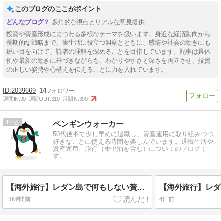
このブログのここがポイント
多角的な視点とリアルな意見提供
投資や資産形成にまつわる多様なテーマを扱います。身近な経済動向から
長期的な戦略まで、実生活に役立つ洞察とともに、感情や社会の動きにも
鋭い目を向けて、読者の理解を深めることを目指しています。記事は具体
例や最新の動きに基づきながらも、わかりやすさと深さを両立させ、投資
の正しい姿勢や心構えを伝えることに力を入れています。
2039669
14
週間IN:
90
週間OUT:
310
月間IN:
390
10
ペンギンウォーカー
50代後半で少し早めに退職し、資産運用に取り組みつつ
好きなことに使える時間を楽しんでいます。退職生活や
資産運用、旅行（車中泊を含む）についてのブログで
す。
【海外旅行】レダン島で何もしない贅沢を味わう1日｜ロングビーチの過ごし方(3日目)
10時間前
4日前