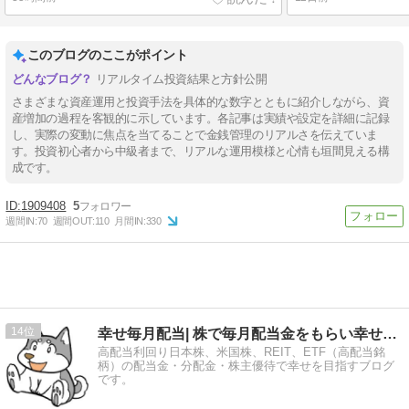
このブログのここがポイント
リアルタイム投資結果と方針公開
さまざまな資産運用と投資手法を具体的な数字とともに紹介しながら、資
産増加の過程を客観的に示しています。各記事は実績や設定を詳細に記録
し、実際の変動に焦点を当てることで金銭管理のリアルさを伝えていま
す。投資初心者から中級者まで、リアルな運用模様と心情も垣間見える構
成です。
1909408
5
週間IN:
70
週間OUT:
110
月間IN:
330
14
幸せ毎月配当| 株で毎月配当金をもらい幸せになるブログで…
高配当利回り日本株、米国株、REIT、ETF（高配当銘
柄）の配当金・分配金・株主優待で幸せを目指すブログ
です。