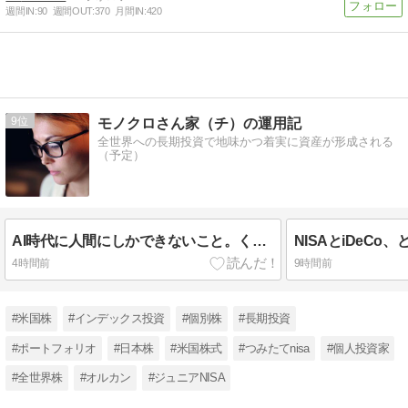
週間IN:
90
週間OUT:
370
月間IN:
420
9
モノクロさん家（チ）の運用記
全世界への長期投資で地味かつ着実に資産が形成される
（予定）
AI時代に人間にしかできないこと。くだらない！
4時間前
9時間前
#米国株
#インデックス投資
#個別株
#長期投資
#ポートフォリオ
#日本株
#米国株式
#つみたてnisa
#個人投資家
#全世界株
#オルカン
#ジュニアNISA