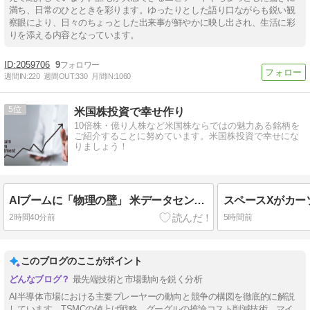
満ち、日常のひとときを彩ります。ゆったりとした語り口ながらも鋭い観
察眼により、日々のちょっとした出来事が鮮やかに映し出され、生活に彩
りを添える内容となっています。
2059706
9
週間IN:
220
週間OUT:
330
月間IN:
1060
5
米国株投資で幸せ作り
10倍株・億り人株など米国株ならではの魅力ある銘柄を
ご紹介することに努めています。米国株投資で幸せにな
りましょう！
AIブームに「物理の壁」 米データセンター規制500件超で成長モデルに異変
2時間40分前
5時間前
このブログのここがポイント
最先端技術と市場動向を鋭く分析
AI半導体市場における主要プレーヤーの動向と競争の構図を徹底的に解説
しています。TSMCの値上げ戦略、グーグルの推論コスト削減技術、マイ