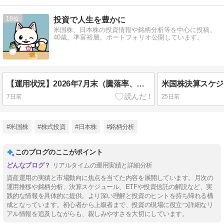
18
投資で人生を豊かに
米国株、日本株の投資情報や銘柄分析等を中心に投稿。
40歳。準富裕層。ポートフォリオ公開しています。
【運用状況】2026年7月末（騰落率、配当金等）
米国株決算スケジュ
7日前
25日前
#米国株
#株式投資
#日本株
#銘柄分析
このブログのここがポイント
リアルタイムの運用実績と詳細分析
資産運用の実績と市場動向に焦点を当てた内容を展開しています。月次の
運用推移や銘柄分析、決算スケジュール、ETFや投資信託の解説など、実
践的な情報を具体的に提供。より深い理解と投資のヒントを持ち帰れる構
成となっています。初心者から上級者まで、投資の現場に役立つ詳細なリ
アル情報を追及しながらも、親しみやすさを大切にしています。