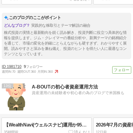
このブログのここがポイント
実践的な株取引とテーマ解説の融合
株式投資の実情と最新動向を鋭く読み解き、投資判断に役立つ具体的な情
報を提供します。ジム・クレイマーの番組分析や、新興テーマの銘柄紹介
を通じて、市場の変化を的確にとらえながらも硬すぎず、わかりやすく展
開。読みやすさと深みを兼ね備え、投資のヒントを得たい人に最適なコン
テンツとなっています。
1981710
9
週間IN:
70
週間OUT:
360
月間IN:
360
13
A-BOUTの初心者資産運用方法
資産運用の未経験者や初心者の為のブログで米国株も
【WealthNavi(ウェルスナビ)運用か95カ月目の成績とつみたてNISA104カ月目の成績を公開します
35時間前
12日前