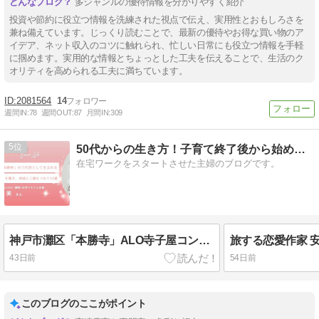
多ジャンルの優待情報を分かりやすく紹介
投資や節約に役立つ情報を洗練された視点で伝え、実用性とおもしろさを
兼ね備えています。じっくり読むことで、最新の優待やお得な買い物のア
イデア、ネット収入のコツに触れられ、忙しい日常にも役立つ情報を手軽
に掴めます。実用的な情報とちょっとした工夫を伝えることで、生活のク
オリティを高められる工夫に満ちています。
2081564
14
週間IN:
78
週間OUT:
87
月間IN:
309
5
50代からの生き方！子育て終了後から始める在宅ワークブログ
在宅ワークをスタートさせた主婦のブログです。
神戸市灘区「本勝寺」ALO寺子屋コンブチャ(KOMBUCHA)講師/お寺マルシェ主催｜青柳宏美さんへ【インタビュー】
43日前
54日前
このブログのここがポイント