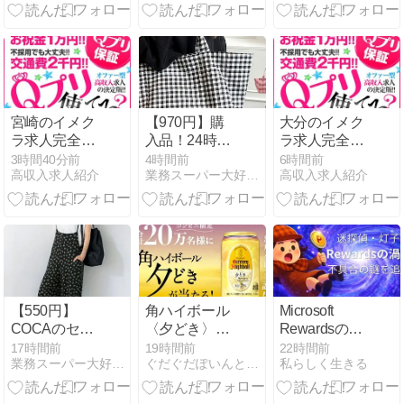
館・中央駅・
身紹介】
谷山・霧島・
姶良・薩摩川
内・鹿屋・指
宿・奄美の街
選び
宮崎のイメク
【970円】購
大分のイメク
ラ求人完全ガ
入品！24時間
ラ求人完全ガ
イド｜宮崎
限定
イド｜大分
3時間40分前
4時間前
6時間前
高収入求人紹介
業務スーパー大好き専業主婦３児ママのブログ
高収入求人紹介
市・西橘通・
市・都町・別
都城・延岡・
府・中津・宇
日向・西都・
佐・日田・佐
高鍋・小林・
伯・臼杵・竹
えびの・日南
田で働く街の
で働く街の選
選び方
び方
【550円】
角ハイボール
Microsoft
COCAのセー
〈夕どき〉
Rewardsの不
ルがヤバい！
が、20万名に
具合が続くと
17時間前
19時間前
22時間前
業務スーパー大好き専業主婦３児ママのブログ
ぐだぐだぽいんと日記
私らしく生きる
当たります。
きに読んでほ
8/17まで。
しいこと ──
原因・対処