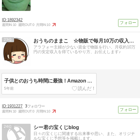
1892342
週間IN:
10
週間OUT:
0
月間IN:
10
23
おうちのままこ ☆物販で毎月10万の収入ゲット☆
アラフォー主婦が少ない資金で物販を行い、月収約10万
円の安定収入を得ているやり方、お伝えします♪
子供とのおうち時間に最強！Amazon Fire TV Stick
5年前
1931227
3
週間IN:
10
週間OUT:
0
月間IN:
10
24
シー君の宝くじblog
日々の宝くじに関連する出来事や思い、また、オリジナ
ルな宝くじ予想等を掲載します。