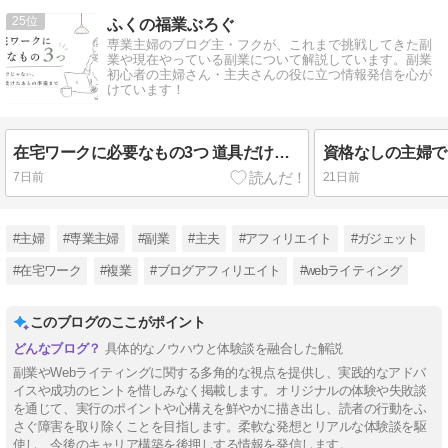
25
ふくの福業ぶろぐ
専業主婦のブログ主・フクが、これまで挑戦してきた副
業や現在やっている副業について解説しています。副業
初心者の主婦さん・主夫さんの役に立つ情報発信を心が
けています！
在宅ワークに必要なもの3つ 道具だけじゃない、仕事を受けたあとの準備まで
7日前
21日前
#主婦
#専業主婦
#副業
#主夫
#アフィリエイト
#ガジェット
#在宅ワーク
#複業
#ブログアフィリエイト
#webライティング
このブログのここがポイント
具体的なノウハウと体験談を融合した解説
副業やWebライティングに関する多角的な視点を提供し、実践的なアドバ
イスや成功のヒントを惜しみなく掲載します。オリジナルの体験や失敗談
を通じて、実行のポイントや心構えを鮮やかに描き出し、読者の行動をふ
さぐ障害を取り除くことを目指します。柔軟な発想とリアルな体験談を駆
使し、今後のキャリア構築を後押しする情報を発信します。