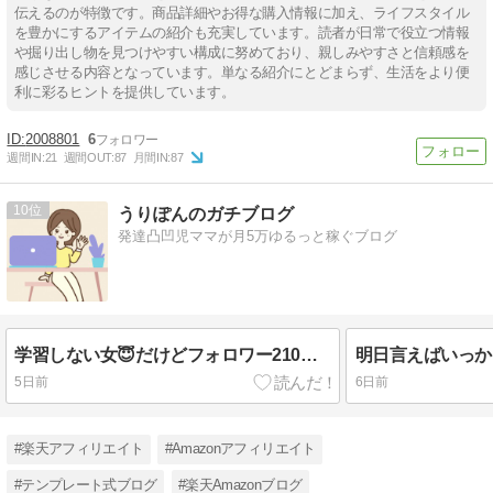
伝えるのが特徴です。商品詳細やお得な購入情報に加え、ライフスタイル
を豊かにするアイテムの紹介も充実しています。読者が日常で役立つ情報
や掘り出し物を見つけやすい構成に努めており、親しみやすさと信頼感を
感じさせる内容となっています。単なる紹介にとどまらず、生活をより便
利に彩るヒントを提供しています。
2008801
6
週間IN:
21
週間OUT:
87
月間IN:
87
10
うりぽんのガチブログ
発達凸凹児ママが月5万ゆるっと稼ぐブログ
学習しない女😇だけどフォロワー210→420人！！
5日前
6日前
#楽天アフィリエイト
#Amazonアフィリエイト
#テンプレート式ブログ
#楽天Amazonブログ