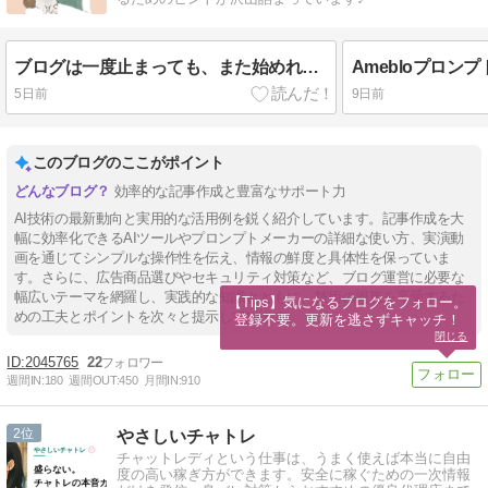
ブログは一度止まっても、また始めればOK♪
5日前
9日前
このブログのここがポイント
効率的な記事作成と豊富なサポート力
AI技術の最新動向と実用的な活用例を鋭く紹介しています。記事作成を大
幅に効率化できるAIツールやプロンプトメーカーの詳細な使い方、実演動
画を通じてシンプルな操作性を伝え、情報の鮮度と具体性を保っていま
す。さらに、広告商品選びやセキュリティ対策など、ブログ運営に必要な
幅広いテーマを網羅し、実践的な知識とともに、技術の恩恵を享受するた
【Tips】気になるブログをフォロー。

めの工夫とポイントを次々と提示しています。
登録不要。更新を逃さずキャッチ！
閉じる
2045765
22
週間IN:
180
週間OUT:
450
月間IN:
910
2
やさしいチャトレ
チャットレディという仕事は、うまく使えば本当に自由
度の高い稼ぎ方ができます。安全に稼ぐための一次情報