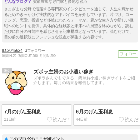
実績豊富な専門家と多彩な視点
さまざまな分野で活躍する専門家のインタビューを通じて、人生を輝かせ
るためのきっかけや実践的なアドバイスを紹介しています。片づけ、コー
チング、恋愛、投資など多岐にわたるテーマが、豊かな生き方や新しい挑
戦へのヒントを提供。具体的な経験談と未来への展望を絡めながら、読む
たびに自分の可能性を感じさせる記事構成となっています。読むだけで、
目の前の選択肢にフレッシュな視点が芽生える内容です。
2045624
3
週間IN:
70
週間OUT:
260
月間IN:
290
6
ズボラ主婦のお小遣い稼ぎ
ズボラさんでもできる、簡単お小遣い稼ぎサイトをご紹
介します。毎月の結果を報告してます。
7月のげん玉利息
6月のげん玉利息
21日前
44日前
このブログのここがポイント