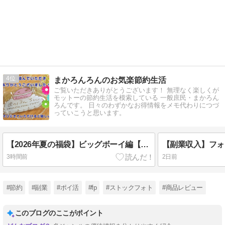
4
まかろんろんのお気楽節約生活
ご覧いただきありがとうございます！ 無理なく楽しくが
モットーの節約生活を模索している 一般庶民・まかろん
ろんです。 日々のわずかなお得情報をメモ代わりにつづ
っていこうと思います。
【2026年夏の福袋】ビッグボーイ編【予約事情から中身紹介】
3時間前
2日前
#節約
#副業
#ポイ活
#fp
#ストックフォト
#商品レビュー
このブログのここがポイント