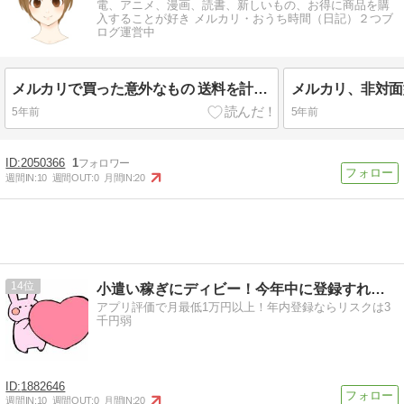
電、アニメ、漫画、読書、新しいもの、お得に商品を購
入することが好き メルカリ・おうち時間（日記）２つブ
ログ運営中
メルカリで買った意外なもの 送料を計算して出品しましょう
5年前
5年前
2050366
1
週間IN:
10
週間OUT:
0
月間IN:
20
14
小遣い稼ぎにディビー！今年中に登録すれば永年会費無料！
アプリ評価で月最低1万円以上！年内登録ならリスクは3
千円弱
1882646
週間IN:
10
週間OUT:
0
月間IN:
20