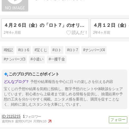
４月２６日（金）の「ロト７」のオリジナル予想
2年4ヶ月前
2年4ヶ月前
#雑記
#ロト6
#宝くじ
#ロト
#ロト7
#ナンバーズ4
#ナンバーズ3
#小遣い
#一攫千金
このブログのここがポイント
予想や結果報告を中心に日々の楽しさを伝える内容
宝くじの予想や結果を気軽に投稿し、数字予想のヒントや体験談をシェア
しています。初心者から上級者まで楽しめる情報を提供し、抽選結果や予
想の工夫を分かりやすく掲載。エンタメ感を重視し、購買を促すことな
く、純粋に楽しむスタンスを大事にしています。
2115215
1
週間IN:
8
週間OUT:
24
月間IN:
10