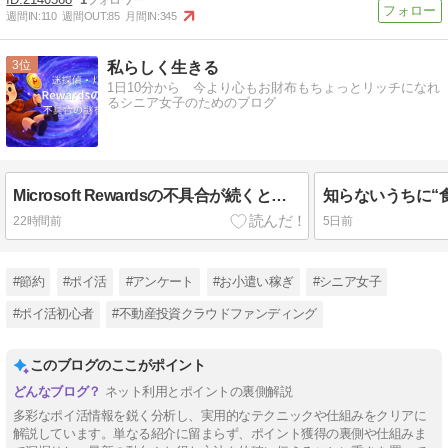
週間IN:
110
週間OUT:
85
月間IN:
345
3
私らしく生きる
1日10分から 今より心もお財布もちょっとリッチになれ
るシニア女子のためのブログ
Microsoft Rewardsの不具合が続くときに読んでほしいこと ──原因・対処法・わたしの体験まとめ──
22時間前
5日前
#節約
#ポイ活
#アンケート
#お小遣い稼ぎ
#シニア女子
#ポイ活初心者
#不動産投資クラウドファンディング
このブログのここがポイント
ネット利用とポイントの裏側解説
多彩なポイ活情報を鋭く分析し、実用的なテクニックや仕組みをクリアに
解説しています。単なる紹介に留まらず、ポイント獲得の裏側や仕組みま