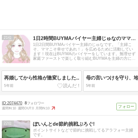
21
1日2時間BUYMAバイヤー主婦じゅなのママ応援ブログ
1日2日間BUYMAバイヤー主婦のじゅなです。「主婦こ
そ、ママこそ幸せであれ！」を広めるために活動してい
ます！現在はBUYMAのバイヤーをしています。無理せず
家庭ファーストで楽しく取り組むBUYMAを主婦の方にこ
そオススメしています。
再婚してから性格が激変しました...
母の言いつけを守り、
5年前
5年前
2074470
8
週間IN:
10
週間OUT:
0
月間IN:
10
22
ぽいんとde節約挑戦ぶろぐ!
ポイントサイトなどで節約に挑戦してるアラフォー主婦
です。