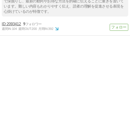
で深掘りし、最新の動向やお得な方法を的確に伝えることに重きを置いて
います。難しい内容もわかりやすく伝え、読者の理解を促進させる表現を
心掛けているのが特徴です。
2093412
9
週間IN:
104
週間OUT:
200
月間IN:
392