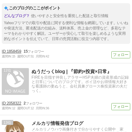
このブログのここがポイント
使いやすさと安全性を重視した配送と取引情報
Yahooフリマでの取引や配送に関する便利な情報を網羅しています。いいね
や発送方法、匿名配送の仕組み、送料体系、売上金の管理など、多彩なテ
ーマをわかりやすく解説。ユーザーが安心して取引を楽しめるような実用
的なポイントを伝えていて、日常の売買活動に役立つ内容です。
1858459
15
週間IN:
15
週間OUT:
51
月間IN:
42
12
ぬうだっくblog | 『節約×投資×日常』
FIREを目指す仲良しアラサーHSP夫婦の資産形成の記録
と日常についてのブログです。ポイ活やお得情報大好き
な看護師の妻ぬうと、会社員兼グロース株投資家の夫だ
っく。
2058322
2
週間IN:
12
週間OUT:
12
月間IN:
36
13
メルカリ情報発信ブログ
メルカリノウハウ画像付きで分かりやすく公開中 家