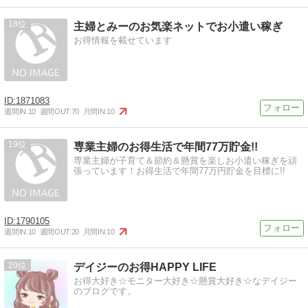
18
主婦とみーのお気楽ネットでお小遣い稼ぎ
お得情報を載せています
1871083
週間IN:
10
週間OUT:
70
月間IN:
10
19
専業主婦のお得生活で年間77万貯金!!
専業主婦が子育て＆節約＆懸賞を楽しお小遣い稼ぎを頑
張っています！お得生活で年間77万円貯金を目標に!!
1790105
週間IN:
10
週間OUT:
20
月間IN:
10
20
デイジーのお得HAPPY LIFE
お得大好き☆モニター大好き☆懸賞大好き☆なデイジー
のブログです。