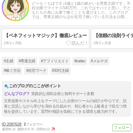
どーも！ちほです♪6歳と1歳の娘がいる専業主婦です。不
妊治療でマイナス500万円、これではヤバイと思い、子ど
もたちの為にお家で稼ぐことを選びました。このブログ
では、専業主婦のちほが在宅で稼いでいる方法を公開し
ています。
【ベネフィットマジック】徹底レビュー
2年1ヶ月前
2年2ヶ月前
#主婦
#専業主婦
#アフィリエイト
#twitter
#メルマガ
#稼ぐ方法
#在宅ワーク
#30代主婦
このブログのここがポイント
実践的な添削企画と無料サポート多数
文章改善やスキル向上をテーマにした企画やツールの紹介が中心です。読
者と交流しながら学びを深める仕組みや、初心者から上級者まで役立つ情
報を提供しています。質問や相談を気軽にできる環境も魅力的です。
2097628
2
週間IN:
10
週間OUT:
70
月間IN:
10