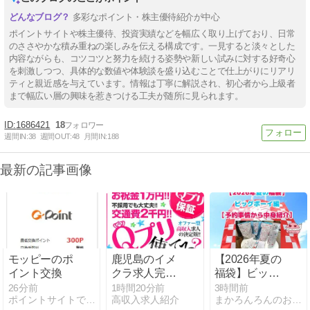
多彩なポイント・株主優待紹介が中心
ポイントサイトや株主優待、投資実績などを幅広く取り上げており、日常
のささやかな積み重ねの楽しみを伝える構成です。一見すると淡々とした
内容ながらも、コツコツと努力を続ける姿勢や新しい試みに対する好奇心
を刺激しつつ、具体的な数値や体験談を盛り込むことで仕上がりにリアリ
ティと親近感を与えています。情報は丁寧に解説され、初心者から上級者
まで幅広い層の興味を惹きつける工夫が随所に見られます。
1686421
18
週間IN:
38
週間OUT:
48
月間IN:
188
最新の記事画像
モッピーのポ
鹿児島のイメ
【2026年夏の
イント交換
クラ求人完全
福袋】ビッグ
ガイド｜鹿児
ボーイ編【予
26分前
1時間20分前
3時間前
ポイントサイトで小さく稼ぐ
高収入求人紹介
まかろんろんのお気楽節約生活
島市・天文
約事情から中