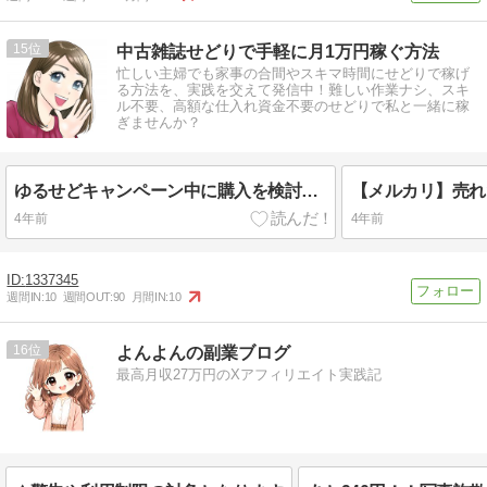
15
中古雑誌せどりで手軽に月1万円稼ぐ方法
忙しい主婦でも家事の合間やスキマ時間にせどりで稼げ
る方法を、実践を交えて発信中！難しい作業ナシ、スキ
ル不要、高額な仕入れ資金不要のせどりで私と一緒に稼
ぎませんか？
ゆるせどキャンペーン中に購入を検討されている方へ
4年前
4年前
1337345
週間IN:
10
週間OUT:
90
月間IN:
10
16
よんよんの副業ブログ
最高月収27万円のXアフィリエイト実践記