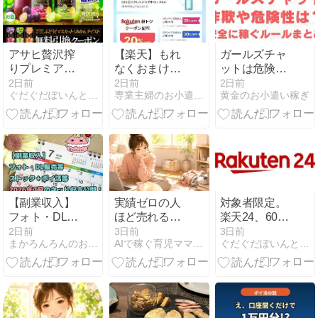
的に変える神
須アイテムだ
の日焼け止め
った
だった
アサヒ贅沢搾
【楽天】もれ
ガールズチャ
りプレミアム
なくおまけも
ットは危険な
ぶどうorマス
らえる！
詐欺サイト？
2日前
2日前
2日前
ぐだぐだぽいんと日記
専業主婦のお小遣い稼ぎはじめました。
黄金のお小遣い稼ぎ
カットが、
CLIO590
身バレの不安
18.3万名に当
円〜、メディ
や安全な稼ぎ
たります。
キューブ1000
方・ルールを
8/17 10:00ま
円〜
解説
で。
【副業収入】
実績ゼロの人
対象者限定。
フォト・DL販
ほど売れる
楽天24、601
売等ストック
noteを書ける
円以上のお買
2日前
3日前
3日前
まかろんろんのお気楽節約生活
AIで稼ぐ育児ママの在宅起業術
ぐだぐだぽいんと日記
＋ポイ活等
禁断法
い物で使える
2026年7月の
600円OFFク
ネット収支公
ーポン配布
開！
中。9/1 9:59ま
で。