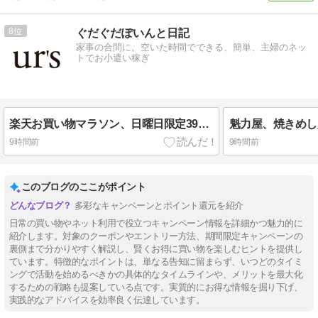
8
ぐだぐだぽいんと日記
家事の合間に。空いた時間でできる、簡単、主婦のネッ
トでお小遣い稼ぎ
楽天お買い物マラソン、日曜日限定39％OFFセール実施中。
9時間前
9時間前
このブログのここがポイント
多彩なキャンペーンとポイント還元を紹介
日常の買い物やネット利用で役立つキャンペーン情報を詳細かつ魅力的に
紹介します。対象のクーポンやエントリー方法、期間限定キャンペーンの
裏側まで分かりやすく解説し、賢くお得に買い物を楽しむヒントを提供し
ています。特徴的なポイントは、単なる告知に留まらず、いつどのタイミ
ングで活動を始めるべきかの具体的なタイムラインや、メリットを最大化
するための戦略も提案している点です。実質的にお得な情報を掘り下げ、
実践的なアドバイスを効率良く伝達しています。