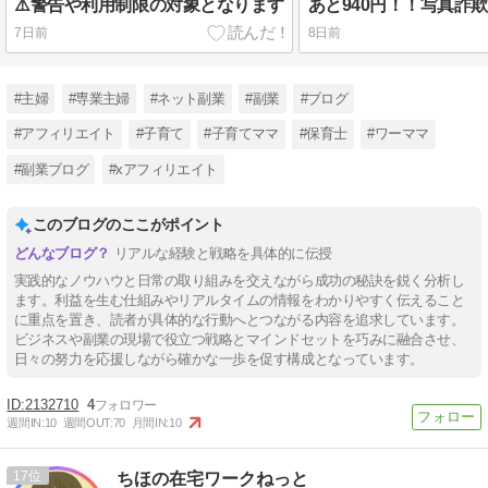
⚠️警告や利用制限の対象となります
あと940円！！写真詐
7日前
8日前
#主婦
#専業主婦
#ネット副業
#副業
#ブログ
#アフィリエイト
#子育て
#子育てママ
#保育士
#ワーママ
#副業ブログ
#xアフィリエイト
このブログのここがポイント
リアルな経験と戦略を具体的に伝授
実践的なノウハウと日常の取り組みを交えながら成功の秘訣を鋭く分析し
ます。利益を生む仕組みやリアルタイムの情報をわかりやすく伝えること
に重点を置き、読者が具体的な行動へとつながる内容を追求しています。
ビジネスや副業の現場で役立つ戦略とマインドセットを巧みに融合させ、
日々の努力を応援しながら確かな一歩を促す構成となっています。
2132710
4
週間IN:
10
週間OUT:
70
月間IN:
10
17
ちほの在宅ワークねっと