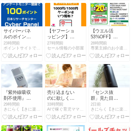
法・わたしの
体験まとめ──
サイバーパネ
【ヤフーショ
【ウエル活
ルのポイント
ッピング】5
53%OFF】花
交換
のつく日
王まとめ買い
23時間前
27時間前
28時間前
ポイントサイトで小さく稼ぐ
セール情報の小部屋
専業主婦のお小遣い稼ぎはじめました。
「1500円クー
で最大20％還
ポン」はいつ
元！対象商
配布？｜2026
品・条件・注
年8月
意点まとめ
【2026年8
月】
『紫外線吸収
売り込まない
「センス抜
剤不使用』一
のに欲しくな
群」見た目も
度使ったら手
る、魅惑の文
機能も満点！
29時間前
33時間前
2日前
きにらく【きに楽】 | 楽天をお得に活用！
AIで稼ぐ育児ママの在宅起業術
きにらく【きに楽】 | 楽天をお得に活用！
放せない！
章術
【BOTTLE
【セルピュア
BOTTLE 水
UVX】が敏感
筒】がお出か
肌の外出を劇
けやジムの必