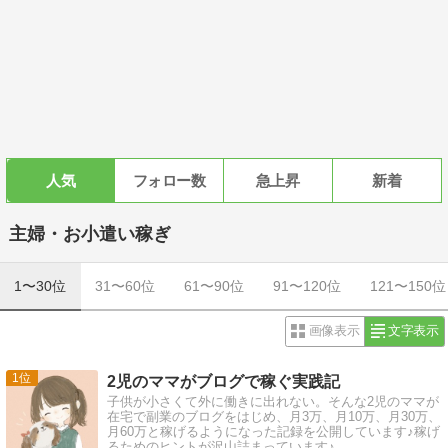
人気
フォロー数
急上昇
新着
主婦・お小遣い稼ぎ
1〜30位
31〜60位
61〜90位
91〜120位
121〜150位
画像表示
文字表示
1
2児のママがブログで稼ぐ実践記
子供が小さくて外に働きに出れない。そんな2児のママが
在宅で副業のブログをはじめ、月3万、月10万、月30万、
月60万と稼げるようになった記録を公開しています♪稼げ
るためのヒントが沢山詰まっています♪