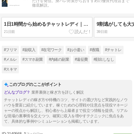
だけを発信。身バレ対策からおすすめの優良代理店まで
徹底解説。
1日1時間から始めるチャットレディ｜スキマ時間の決め打ち両立術
21日前
39日前
#フリマ
#副収入
#在宅ワーク
#お小遣い
#夜職
#チャトレ
#メルレ
#スマホ副業
#内緒の副業
#遠征費
#顔出しなし
#スキマ
このブログのここがポイント
業界裏側と稼ぎ方を詳しく解説
チャットレディの稼ぎ方や待機のコツ、サイトの選び方など実践的なノウ
ハウを豊富に紹介しています。稼ぐための心理戦や注意点を現役マネージ
ャーの視点から解説し、初心者から上級者まで役立つ情報を提供。リアル
な現場の裏事情を交えつつ、確実に収入を増やすテクニックに焦点をあ
て、具体的な事例やシミュレーションも掲載しています。
2140568
1