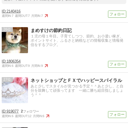
2140416
週間IN:
7
週間OUT:
7
月間IN:
7
26
まめすけの節約日記
１児の母１年目。子育てしつつ、節約、お小遣い稼ぎ、
ポイントサイト、ふるさと納税などの情報収集と情報発
信をするブログ。
1806354
週間IN:
6
週間OUT:
9
月間IN:
9
27
ネットショップとＦＸでハッピースパイラル
あと少しでスタイルが見つかる予定＾＾あと少し、と自
分を鼓舞して頑張ってます 一緒に勝ち組目指しましょ
う＾＾
919077
2
週間IN:
6
週間OUT:
12
月間IN:
6