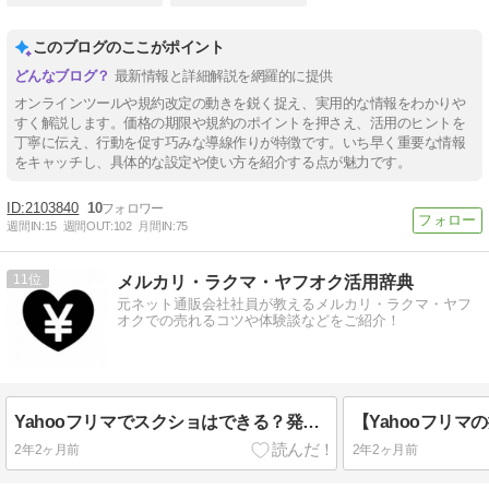
このブログのここがポイント
最新情報と詳細解説を網羅的に提供
オンラインツールや規約改定の動きを鋭く捉え、実用的な情報をわかりや
すく解説します。価格の期限や規約のポイントを押さえ、活用のヒントを
丁寧に伝え、行動を促す巧みな導線作りが特徴です。いち早く重要な情報
をキャッチし、具体的な設定や使い方を紹介する点が魅力です。
2103840
10
週間IN:
15
週間OUT:
102
月間IN:
75
11
メルカリ・ラクマ・ヤフオク活用辞典
元ネット通販会社社員が教えるメルカリ・ラクマ・ヤフ
オクでの売れるコツや体験談などをご紹介！
Yahooフリマでスクショはできる？発送時のQRコードや商品ページの画像は残せる？
2年2ヶ月前
2年2ヶ月前