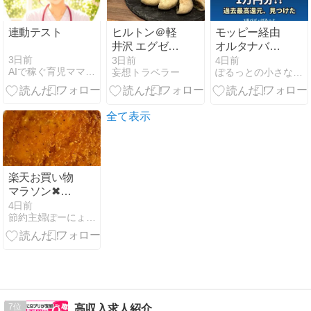
連動テスト
ヒルトン＠軽
モッピー経由
井沢 エグゼク
オルタナバン
ティブラウン
ク口座開設で
3日前
3日前
4日前
AIで稼ぐ育児ママの在宅起業術
妄想トラベラー
ぽるっとの小さなことからコツコツと
ジないけど？
10000P！3児
パパが投資ク
ラファンを調
べてみた
全て表示
楽天お買い物
マラソン✖︎お
得な8倍の
4日前
節約主婦ぽーにょ の幸せブログ
日！
7
高収入求人紹介