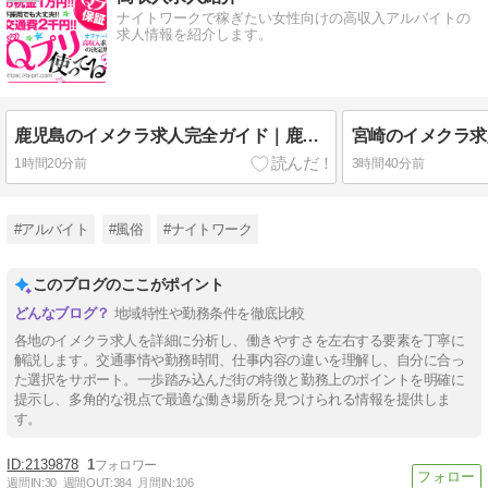
ナイトワークで稼ぎたい女性向けの高収入アルバイトの
求人情報を紹介します。
鹿児島のイメクラ求人完全ガイド｜鹿児島市・天文館・中央駅・谷山・霧島・姶良・薩摩川内・鹿屋・指宿・奄美の街選び
1時間20分前
3時間40分前
#アルバイト
#風俗
#ナイトワーク
このブログのここがポイント
地域特性や勤務条件を徹底比較
各地のイメクラ求人を詳細に分析し、働きやすさを左右する要素を丁寧に
解説します。交通事情や勤務時間、仕事内容の違いを理解し、自分に合っ
た選択をサポート。一歩踏み込んだ街の特徴と勤務上のポイントを明確に
提示し、多角的な視点で最適な働き場所を見つけられる情報を提供しま
す。
2139878
1
週間IN:
30
週間OUT:
384
月間IN:
106