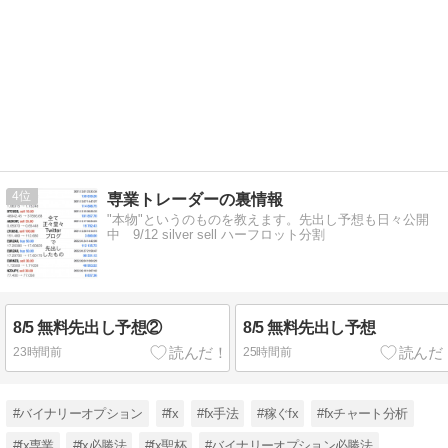
4
専業トレーダーの裏情報
"本物"というのものを教えます。先出し予想も日々公開
中 9/12 silver sell ハーフロット分割
8/5 無料先出し予想②
8/5 無料先出し予想
23時間前
25時間前
#バイナリーオプション
#fx
#fx手法
#稼ぐfx
#fxチャート分析
#fx専業
#fx必勝法
#fx聖杯
#バイナリーオプション必勝法