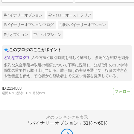
#バイナリーオプション
#ハイローオーストラリア
#バイナリーオプションブログ
#海外バイナリーオプション
#ザオプション
#ザ・オプション
このブログのここがポイント
入金方法や取引時間を詳しく解説し、多角的な戦略を紹介
多彩な入金手段や取引の種類について丁寧に説明し、短期取引のコツや時
間帯の重要性も取り上げている。勝ち負けの実例を通じて、投資の注意点
や改善点も伝え、初心者から経験者まで役立つ情報を提供している。
2134583
週間IN:
9
週間OUT:
9
月間IN:
9
次のランキングを表示
「バイナリーオプション」
31位〜60位