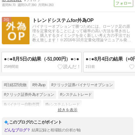
週間IN:
70
週間OUT:
390
月間IN:
260
3
トレンドシステムfor外為OP
バイナリーオプションで勝つためには、ローソク足の原
理を定量化することによって確率の高い方法を導き出し
た。購入するタイミングを全く新しい考え方の手法でお
教え致します！※2016年10月定量化理論マニュアル発売
決定！
●○●8月5日の結果（-51,000円）●○●
●○●8月4日の結果（+0
25時間前
2日前
#日経225先物
#外為op
#クリック証券バイナリーオプション
#クリック証券外為オプション
#システムトレード
#バイナリー自動売買
#fxシステムトレード
続きを表示
#バイナリーオプションブログ
#バイナリーオプション初心者
このブログのここがポイント
結果記録と相場観の分析が軸