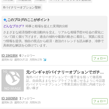
#バイナリーオプション聖杯
このブログのここがポイント
時事と相場を捉えた実用的分析
さまざまな経済指標や政治動向を交え、リアルな相場予想や社会の変化に
ついて鋭く掘り下げます。過去の傾向や最新の動きに着目し、実践に役立
つ情報を提供。独自の視点から経済・政治のトレンドを読み解き、冷静で
具体的な解説を心掛けています。
1941904
6
週間IN:
52
週間OUT:
22
月間IN:
278
5
元バンギャがバイナリーオプションでガチ検証!!
海外バイナリーオプションで一攫千金を狙って徹底検
証。自由気ままなセレブライフを過ごせるように今話題
のバイナリーオプションで専業主婦が旦那に内緒でお小
遣い稼ぎ
1693958
1
週間IN:
25
週間OUT:
10
月間IN:
25