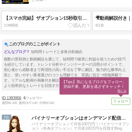
【スマホ完結】ザオプション15秒取引で1分未満に21,000円!? 高勝率トレード手法と人気沸騰の理由を徹底解説！
21時間前
4日前
このブログのここがポイント
短時間トレードと多角分析融合
複数の実戦例と動画解説を通じて、短時間で確実に利益を狙うための技巧
を紹介しています。トレンド分析やインジケーターの活用がポイントで、
初心者から経験者まで再現性の高い手法を丁寧に解説。魅力的な勝率向上
策と、使いやすい業者選びのコツも理解でき、実践に役立つ情報満載で
す。リアルな動画や画像付き解説で誰でもステップごとに学習できます。
【Tips】気になるブログをフォロー。

より効率的なトレードを目指す方に最適な内容です。
登録不要。更新を逃さずキャッチ！
閉じる
1383956
6
週間IN:
100
週間OUT:
140
月間IN:
340
2
バイナリーオプションはオンデマンド配信で！
バイナリーオプションで月収100万円！バイナリーオプシ
ョン（外為オプション）で月収100万円を目指すBlog