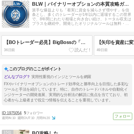
14
BLW｜バイナリーオプションの本質攻略ガイド
派手な爆益よりも「着実に資金を減らさず増やす」を信
条とし、多くのトレーダーが1年以内に退場するこの世界
で、8年間にわたり相場と向き合い続け、トータル収支は
プラスを継続中。開発したオリジナルツールは無料・有
料含め多数公開。
【BOトレーダー必見】BigBossの「現金プレゼント」は10万ドルを狙うな！自己資金ゼロで現実的に現金を狙う「裏技」とは？
36日前
49日前
このブログのここがポイント
実用性重視のインジとツールを網羅
FXやバイナリーオプションのトレード効率化と勝率向上を目指した多彩な
ツールと手法を紹介しています。特に、自作のトレードパネルや自動化イ
ンジケーターの開発進展、実用的な分析法の解説に焦点を当てており、初
心者から上級者まで役立つ情報を伝えることを重視しています。
1975054
5
週間IN:
10
週間OUT:
10
月間IN:
20
15
BO攻略した