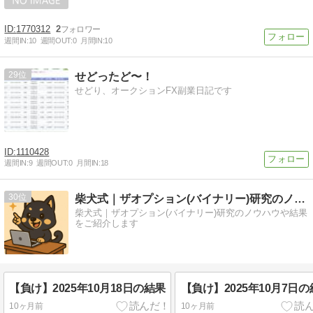
1770312
2
週間IN:
10
週間OUT:
0
月間IN:
10
29
せどったど〜！
せどり、オークションFX副業日記です
1110428
週間IN:
9
週間OUT:
0
月間IN:
18
30
柴犬式｜ザオプション(バイナリー)研究のノウハウをご紹介
柴犬式｜ザオプション(バイナリー)研究のノウハウや結果
をご紹介します
【負け】2025年10月18日の結果
【負け】2025年10月7日
10ヶ月前
10ヶ月前