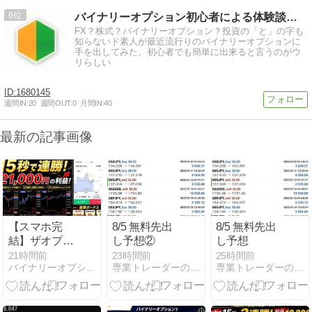
6
バイナリーオプション初心者による体験談。バイナリーの始め方
FX？株式？バイナリーオプション？投資の「と」の字も
知らないド素人が最近流行りのバイナリーオプションに
手を出してみた。初心者でも簡単に出来ると言うのがウ
リらしい
1680145
週間IN:
20
週間OUT:
0
月間IN:
40
最新の記事画像
【スマホ完
8/5 無料先出
8/5 無料先出
結】ザオプシ
し予想②
し予想
ョン15秒取引
21時間前
23時間前
25時間前
バイナリーオプションの手法開拓
専業トレーダーの裏情報
専業トレーダーの裏情報
で1分未満に
21,000円!? 高
勝率トレード
手法と人気沸