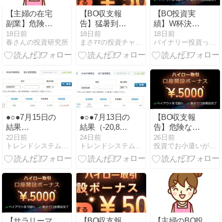
【主婦の在宅
【BO収支報
【BO投資実
副業】危険な
告】猛暑到
績】W杯決勝
暑さは涼しい
来！分かりや
で寝不足確
18日前
18日前
18日前
春さんの投資研究所
まさﾏﾏの投資チャンレンジ
バイナリー投資って勝てるのか？
部屋でサクッ
すいドル高相
定！？スマホ
と＋13,000円
場と「ザオプ
で＋15,000円
稼ぐ15秒スマ
ション」の15
稼ぐサラリー
ホ投資術
秒取引で手堅
マンの「ザオ
く＋14,000
プション」攻
円！
略法
●○●7月15日の
●○●7月13日の
【BO収支報
結果
結果（-20,800
告】危険な暑
（+67,200
円）●○●
さと寝不足の
22日前
24日前
26日前
トレンドシステムfor外為OP
トレンドシステムfor外為OP
投資でお小遣いが増えるブログ
円）●○●
夏！ザオプシ
ョン「ペイア
ウト105%の
15秒取引」で
賢く稼ぐ時短
トレード術
【サラリーマ
【BO収支報
【主婦のBO投