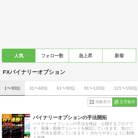
人気
フォロー数
急上昇
新着
FXバイナリーオプション
1〜30位
31〜60位
61〜90位
91〜120位
121〜150位
画像表示
文字表示
1
バイナリーオプションの手法開拓
バイナリーオプションの手法を検証・公開するブログで
す。画像・動画でトレードを解説していきます。負けに
くい手法を追求していきます！ 分かりやすいように動画
と画像…