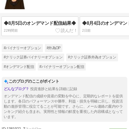
◆8月5日のオンデマンド配信結果◆
◆8月4日のオンデマン
22時間前
2日前
#バイナリーオプション
#外為OP
#クリック証券バイナリーオプション
#クリック証券外為オプション
#オンデマンド配信
#バイナリーオプション配信
このブログのここがポイント
投資進捗と結果を詳細に記録
オンデマンド配信の成績や資産の変動を中心に、定期的なレポートを提供
します。各日のパフォーマンスや勝率、利益・損失を明確に示し、投資活
動の進捗管理に役立てることが可能です。さらに、メール連絡の案内やラ
ンキング紹介も含まれ、実用性と情報の鮮度を重視した内容構成となって
います。
1381922
7