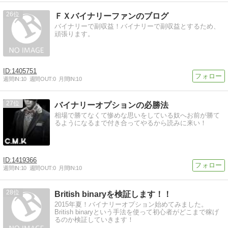
26
ＦＸバイナリーファンのブログ
バイナリーで副収益！バイナリーで副収益とするため、
頑張ります。
1405751
週間IN:
10
週間OUT:
0
月間IN:
10
27
バイナリーオプションの必勝法
相場で勝てなくて惨めな思いをしている奴へお前が勝て
るようになるまで付き合ってやるから読みに来い！
1419366
週間IN:
10
週間OUT:
0
月間IN:
10
28
British binaryを検証します！！
2015年夏！バイナリーオプション始めてみました。
British binaryという手法を使って初心者がどこまで稼げ
るのか検証していきます！