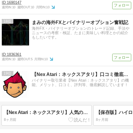
1690147
週間IN:
10
週間OUT:
10
月間IN:
10
18
まみの海外FXとバイナリーオプション奮戦記
海外FX・バイナリーオプションのトレード記録、手法や
ニュースの考察・検証、たまに美味しい料理とかの紹介
もしたいです。
1836361
週間IN:
10
週間OUT:
5
月間IN:
10
19
【Nex Atari：ネックスアタリ】口コミ徹底解説サイト
バイナリー取引業者【Nex Atari：ネックスアタリ】の機
能、メリット、口コミ、評判等、徹底解説しています！
【Nex Atari：ネックスアタリ】人気の理由がわかる４つのメリット徹底解説
8ヶ月前
8ヶ月前