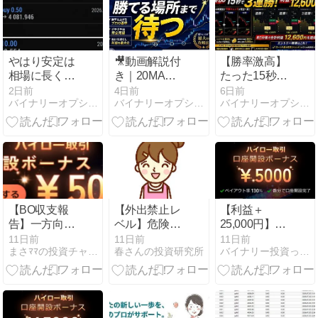
騰の理由を徹
底解説！
やはり安定は
🎥動画解説付
【勝率激高】
相場に長く居
き｜20MA反
たった15秒で
座らない事 秒
発を狙い撃
3連勝！ADX
2日前
4日前
6日前
バイナリーオプションツールでトレードを公開
バイナリーオプションの手法開拓
バイナリーオプションの手法開拓
殺で・・
ち！初心者で
を活用した最
も勝てるバイ
強バイナリー
ナリー「鉄板
手法と「ファ
の待ち伏せ手
イブスターズ
法」
マーケッツ」
が選ばれる理
由
【BO収支報
【外出禁止レ
【利益＋
告】一方向の
ベル】危険な
25,000円】体
ドル高相場で
暑さの夏休み
温超えの猛
11日前
11日前
11日前
まさﾏﾏの投資チャンレンジ
春さんの投資研究所
バイナリー投資って勝てるのか？
＋24,000円！
☀️涼しい部屋
暑！FX勢が怯
夏休みは涼し
でサクッと＋
む「上値ブレ
い自宅で「ザ
21,000円稼ぐ
イク」もBOな
オプション」
主婦の15秒
らイケイケの
15秒投資！
ドル円攻略法