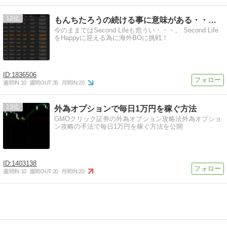
12
もんちたろうの続ける事に意味がある・・・！
今のままではSecond Lifeも危うい・・・。 Second Life
をHappyに迎える為に海外BOに挑戦！
1836506
週間IN:
10
週間OUT:
35
月間IN:
20
13
外為オプションで毎日1万円を稼ぐ方法
GMOクリック証券の外為オプション攻略法外為オプショ
ン攻略の手法で毎日1万円を稼ぐ方法を公開
1403138
週間IN:
10
週間OUT:
20
月間IN:
20