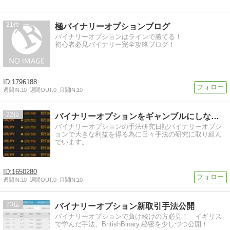
21
極バイナリーオプションブログ
バイナリーオプションはラインで勝てる！
初心者必見バイナリー完全攻略ブログ！
1796188
週間IN:
10
週間OUT:
0
月間IN:
10
22
バイナリーオプションをギャンブルにしない！日記
バイナリーオプションの手法研究日記バイナリーオプシ
ョンで大きな利益を得る為に日々手法の研究に取り組ん
でいます。
1650280
週間IN:
10
週間OUT:
0
月間IN:
10
23
バイナリーオプション新取引手法公開
バイナリーオプションで負け続けの方必見！ イギリス
で学んだ手法、BritishBinary.秘密を少しづつ公開！