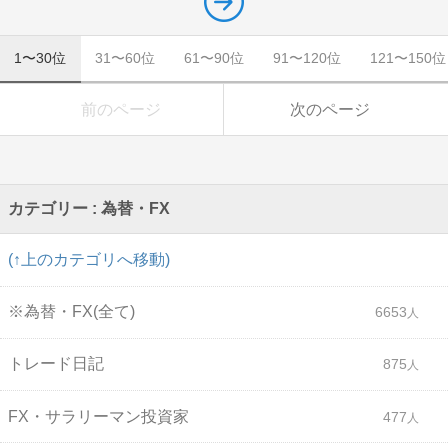
1〜30位
31〜60位
61〜90位
91〜120位
121〜150位
前のページ
次のページ
カテゴリー : 為替・FX
(↑上のカテゴリへ移動)
※為替・FX(全て)
6653
トレード日記
875
FX・サラリーマン投資家
477