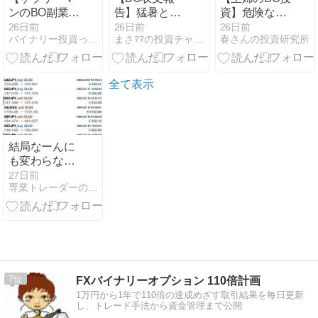
ンのBO副業】
告】猛暑と熱
資】危険な暑
寝不足でも＋
中症対策！薄
さの7月動か
26日前
26日前
26日前
バイナリー投資って勝てるのか？
まさﾏﾏの投資チャンレンジ
春さんの投資研究所
11,000円！動
商い相場を乗
ない相場でも
かない相場は
り切る「ザオ
＋9,000円！ス
「即寝る」が
プション」15
マホで15秒の
正解？ザオプ
秒取引の威力
スキマ時間
全て表示
ション15秒取
引の魅力
結局なーんに
も変わらなか
った
27日前
専業トレーダーの裏情報
7
FXバイナリーオプション 110倍計画
1万円から1年で110倍の達成めざす取引結果を毎日更新
し、トレード手法から資金管理まで公開