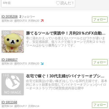
6年前
2035208
2
週間IN:
20
週間OUT:
0
月間IN:
20
10
勝てるツールで実践中！月利20％のFX自動売買〜画像あり〜
巷に溢れかえっている使えないツールとはワケが違いま
す。安定感抜群。低リスクで低リターンで月利２０％の
ツールはかなり優秀なソフトです。
1986917
週間IN:
20
週間OUT:
0
月間IN:
20
11
在宅で稼ぐ！30代主婦がバイナリーオプションで副業体験
在宅で副業(お小遣い稼ぎ)をしている30代主婦です。基本
的にネット副業を目指してバイナリーオプション(ハイロ
ーオーストラリア)で絶賛投資内容公開中
1811168
週間IN:
14
週間OUT:
7
月間IN:
14