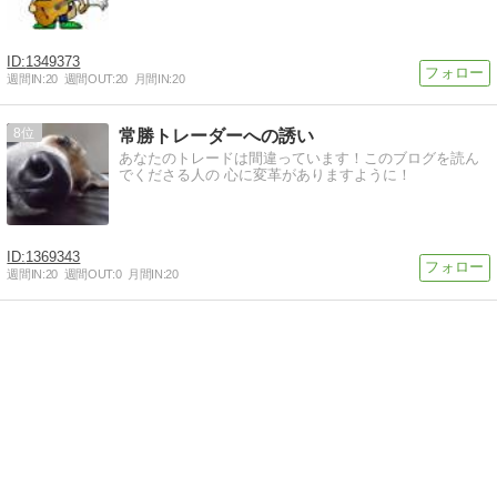
1349373
週間IN:
20
週間OUT:
20
月間IN:
20
8
常勝トレーダーへの誘い
あなたのトレードは間違っています！このブログを読ん
でくださる人の 心に変革がありますように！
1369343
週間IN:
20
週間OUT:
0
月間IN:
20