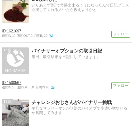
とりあえずBOで常勝出来るようになったんで日記プラス
応援してくれる人いたら教えようかと
1621697
週間IN:
10
週間OUT:
0
月間IN:
20
16
バイナリーオプションの取引日記
毎日、取引結果を日記にしていきます。
1500567
週間IN:
10
週間OUT:
30
月間IN:
10
17
チャレンジおじさんがバイナリー挑戦
平凡なサラリーマンが話題のバイオプで小遣い増やせる
か奮闘してみます