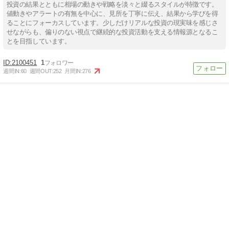
投資の結果とともに相場の動きや戦略を淡々と綴るスタイルが特徴です。
値動きやアラートの有無を中心に、見所を丁寧に伝え、結果から学びを得
ることにフォーカスしています。少しだけリアルな投資の現実味を感じさ
せながらも、偏りのない視点で継続的な投資活動を支える情報源となるこ
とを目指しています。
2100451
1
週間IN:
60
週間OUT:
252
月間IN:
276