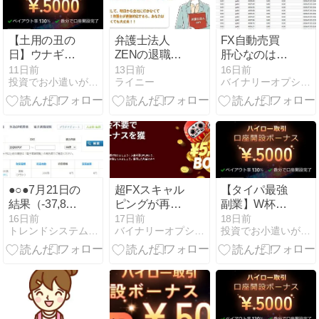
🔥
【土用の丑の
弁護士法人
FX自動売買
日】ウナギの
ZENの退職代
肝心なのは利
力で＋2万5千
行をレビュー
益では無い
11日前
13日前
16日前
投資でお小遣いが増えるブログ
ライニー
バイナリーオプションツールでトレードを公開
円！？通勤ス
｜口コミ・評
7/20～
マホ学習で勝
判・料金・デ
つ「ザオプシ
メリットを調
ョン」のブレ
査
イク戦略
●○●7月21日の
超FXスキャル
【タイパ最強
結果（-37,800
ピングが再
副業】W杯ロ
円）●○●
来？
スも吹き飛ぶ
16日前
17日前
18日前
トレンドシステムfor外為OP
バイナリーオプションツールでトレードを公開
投資でお小遣いが増えるブログ
＋17,000円！
ザオプション
「15秒
×105%」のス
マホ投資術