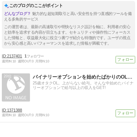
このブログのここがポイント
魅力的な超短期取引と高い安全性を持つ直感的ツールを備
える多角的サービス
この運営者は、最新の高速取引や明快なリスク設計を軸に、利用者の安心
と効率を追求する内容が目立ちます。セキュリティや操作性にフォーカス
した情報と、収益最大化に役立つ裏ワザ紹介も特徴的です。ユーザの視点
から安心感と高いパフォーマンスを追求した情報が満載です。
2137401
1
週間IN:
10
週間OUT:
0
月間IN:
10
20
バイナリーオプションを始めたばかりのOLの日記
25歳オタクOL。上がらない給与。そんな中始めたバイナ
リーオプションで給与以上の収入をGET!
1371388
週間IN:
10
週間OUT:
0
月間IN:
10