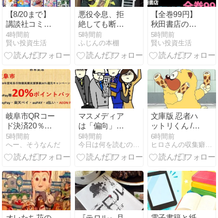
【8/20まで】
悪役令息、拒
【全巻99円】
講談社コミッ
絶しても断罪
秋田書店の人
クス 88円セー
役の騎士に狂
気ヤンキー漫
4時間前
5時間前
5時間前
賢い投資生活
ふじんの本棚
賢い投資生活
ル開催中！
ったように愛
画『クローバ
『ザ・ファブ
される (ゆら
ー』『チキ
ル』『転ス
ゆら文庫)
ン』『ドロッ
ラ』『宇宙兄
プOG』がセー
弟』『転生重
ル追加！3作
騎士』など人
品ともKindle
気作が最大3
Unlimited読み
巻88円
放題
岐阜市QRコー
マスメディア
文庫版 忍者ハ
ド決済20％ポ
は「偏向」し
ットリくん /
イントバック
ている？
藤子不二雄 Ⓐ
5時間前
5時間前
6時間前
へー、そうなんだ
今日は何を読むのやら？（雨彦の読み散らかしの記）
ヒロさんの収集癖日記
キャンペーン
26/8/31または
無くなり次第
終了 岐阜市民
以外もOK
AEON Pay対
象店舗の探し
方
オレたち花の
『テロル』月
電子書籍と紙