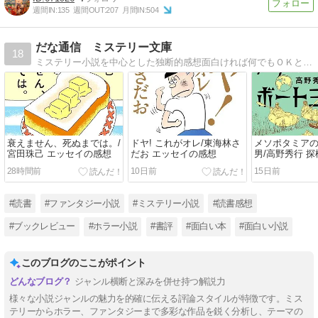
週間IN:
135
週間OUT:
207
月間IN:
504
だな通信 ミステリー文庫
18
ミステリー小説を中心とした独断的感想面白ければ何でもＯＫというのが信条。
衰えません、死ぬまでは。/
ドヤ! これがオレ/東海林さ
メソポタミア
宮田珠己 エッセイの感想
だお エッセイの感想
男/高野秀行 
28時間前
10日前
15日前
#読書
#ファンタジー小説
#ミステリー小説
#読書感想
#ブックレビュー
#ホラー小説
#書評
#面白い本
#面白い小説
このブログのここがポイント
ジャンル横断と深みを併せ持つ解説力
様々な小説ジャンルの魅力を的確に伝える評論スタイルが特徴です。ミス
テリーからホラー、ファンタジーまで多彩な作品を鋭く分析し、テーマの