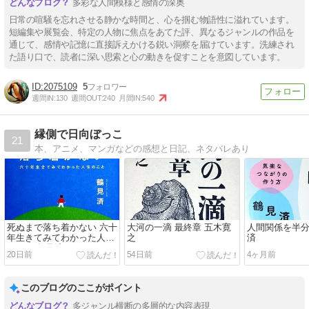
多彩な人間模様と感情の深奥
日常の喧騒を忘れさせる静かな時間と、心を掴む物語性に溢れています。
短編集や展覧会、特定の人物に焦点をあてた評、異なるジャンルの作品を
通じて、感情や記憶に直接訴えかける鋭い洞察を届けています。洗練され
た語り口で、読者に深い思索と心の動きを促すことを意図しています。
2075109
5
週間IN:
130
週間OUT:
240
月間IN:
540
縁側で日向ぼっこ
21
本、アニメ、マンガなどの感想と日記、ネタバレあり
死ぬまで落ち着かない 六十
大河の一滴 最終章 五木寛
人間関係を半分
年生きてみてわかった人生
之
済
のこと 鶴見済
20日前
54日前
4ヶ月前
このブログのここがポイント
多ジャンル横断の多層的な内容表現