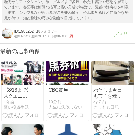
歴史からフィクション、旅、グルメまで多岐にわたる書評や感想を展開し
ています。各記事は鮮明な描写と鋭い分析が特徴で、読者の好奇心を刺激
します。シンプルながらも奥深さを兼ね備え、読み進めるほどに新たな発
見が待つ、知と趣味の巧みな融合を目指しています。
1903252
10
週間IN:
220
週間OUT:
180
月間IN:
680
最新の記事画像
【8/13まで】
CBC賞🐎
わたしは今日
スクエニ
も茄子を焼い
Kindleマンガ
た 夕食はクイ
10分前
5分前
48分前
人生に失敗しないために！ - らいあんの独り言
賢い投資生活
さしもも日記
最大
ーンの2
50％OFF、
『灰宮先輩は
怖くてかわい
い』3巻発売