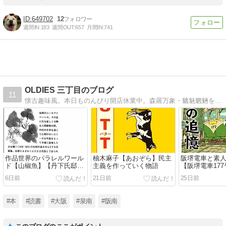
649702
12
週間IN:
183
週間OUT:
657
月間IN:
741
OLDIES 三丁目のブログ
11
懐古趣味風。本日ものんびり開店休業中。森羅万象・魑魅魍魎を楽しみ・考える不定期連載ウェブログです。
作品世界のパラレルワール
柚木麻子【あおぞら】民主
阪堺電車と素
ド【山椒魚】【丹下氏邸】
主義を作っていく物語
【阪堺電車17
井伏鱒二
6日前
21日前
25日前
#本
#読書
#大阪
#泉南
#阪南