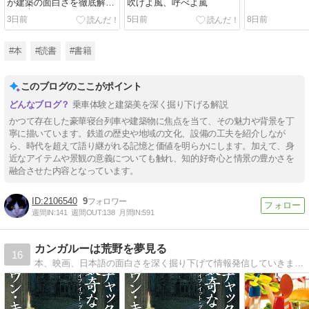
が建築の面白さを徹底解剖
吹けよ風、呼べよ嵐
する本。
3日前
5日前
8日前
#本
#読書
#書籍
このブログのここがポイント
乗車体験と建築美を深く掘り下げる解説
かつて存在した豪華寝台列車や建築物に焦点を当て、その魅力や背景を丁
寧に描いています。鉄道の歴史や地域の文化、設備の工夫を紹介しなが
ら、時代を超えて語り継がれる記憶と価値を明らかにします。加えて、身
近なアイテムや景観の意義についても触れ、知的好奇心と情景の豊かさを
融合させた内容となっています。
2106540
9
週間IN:
141
週間OUT:
138
月間IN:
591
カンガルーは荒野を夢見る
16
本、映画、日本語の面白さを深く掘り下げて情報発信していきます。