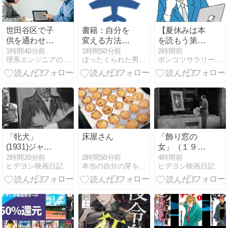
記念！『薬屋
のひとりご
と』『ホリミ
世田谷区で子
書籍：自分を
【夏休みは本
ヤ』など人気
供を通わせた
変える方法よ
を読もう第13
作もお買い得
い中学受験塾
り「いやでも
弾】レブロ
1時間40分前
1時間50分前
2時間前
理系エンジニアのがくすけブログ|中学受験の準備や始め方
ぼったくられた男の日常
ポンコツサラリーマンの雑記帳 - 子どもと仕事と趣味の雑記帳
12選！志望校
やる気が出
ン・ジェーム
合格を目指す
る」
ズおすすめ本
保護者向けガ
まとめ｜伝記
イド
から成功哲学
まで厳選紹介
「牝犬」
床屋さん
「飾り窓の
(1931)ジャ
女」（１９４
ン・ルノワー
４）フリッ
2時間50分前
2時間20分前
4時間前
本当の自分の芽を育てる
ヒデヨシ映画日記
ヒデヨシ映画日記
ル～「スカー
ツ・ラング～
レット・スト
「スカーレッ
リート」の元
ト・ストリー
ネタ・女を愛
ト」と重ね合
して転落する
わせの悪夢～
男～