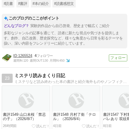
#読書
#書評
#本の紹介
#読書感想文
このブログのここがポイント
実験的作品から自己啓発、歴史まで幅広くご紹介
多彩なジャンルの記事を通じて、読者に新たな視点や気づきを提供しま
す。創作、自己改善、歴史探究など、様々な角度から日常を彩るテーマを
扱い、深い内容をフレンドリーに紹介しています。
1265524
4
週間IN:
120
週間OUT:
130
月間IN:
450
ミステリ読みまくり日記
23
ミステリなど読み終わった本の書評と紹介海外ものやノンフィクションも混ぜこぜで
書評1549 山口未桜「禁忌
書評1548 月村了衛「テロ
書評1547 下
の子」（2026/8/7）
ル」（2026/8/4）
バレあり 双紋
（2026/7/31）
26時間前
4日前
8日前