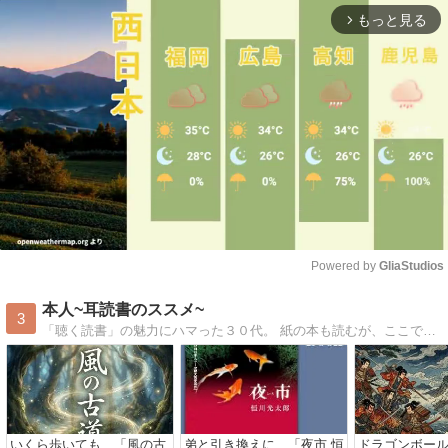
もっと見る
arrow_forward_ios
Powered by 
GliaStudios
Mute
本人~耳読書のススメ~
3
「聴く読書」の魅力にハマった３０代。 紙の本も読むが、ここでは“オーディオブックでも聴ける本”を中心にレビュー。
いくら歩いても…「風の古
弟と引き換えに…「夜市 恒
ドラゴンボー