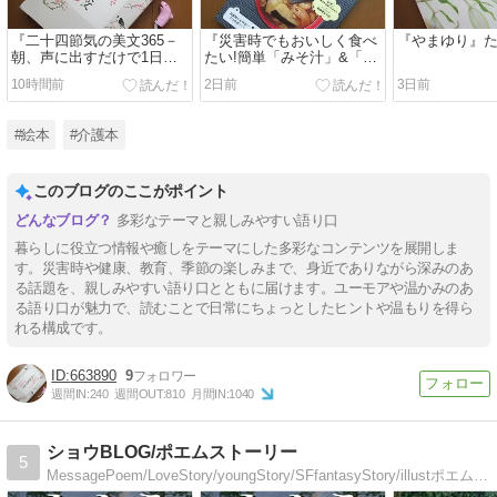
『二十四節気の美文365－
『災害時でもおいしく食べ
『やまゆり』
朝、声に出すだけで1日が
たい!簡単「みそ汁」&「ス
輝く』島 永吏子
ープ」レシピ』
10時間前
2日前
3日前
#絵本
#介護本
このブログのここがポイント
多彩なテーマと親しみやすい語り口
暮らしに役立つ情報や癒しをテーマにした多彩なコンテンツを展開しま
す。災害時や健康、教育、季節の楽しみまで、身近でありながら深みのあ
る話題を、親しみやすい語り口とともに届けます。ユーモアや温かみのあ
る語り口が魅力で、読むことで日常にちょっとしたヒントや温もりを得ら
れる構成です。
663890
9
週間IN:
240
週間OUT:
810
月間IN:
1040
ショウBLOG/ポエムストーリー
5
MessagePoem/LoveStory/youngStory/SFfantasyStory/illustポエム恋愛学園ファンタジーミステリー小説イラスト