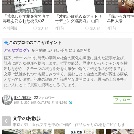
「荒廃した学校を立て直す
「才能が目覚めるフォトリ
「儲かる方向
再建を託された校長の2年
ーディング速読術」 山口
牟田太陽
半の記録」 堀越 勉
佐貴子
27時間前
2日前
3日前
このブログのここがポイント
多角的視点と鋭い分析による新発見
幅広いテーマの中に時代の潮流や社会の変化を緻密に捉えた記事が並び、
読者に新たな視座を提供します。哲学や経済、歴史といったジャンルを横
断しながら、各テーマの核心部分を明確かつ端的に伝えるのが特徴です。
文章は洗練されつつも親しみやすく、読むことで自然と思考が深まる構成
となっています。記事の詳細さと論理的な展開により、思考の土台を整え
たい人にとって貴重な資料となるでしょう。
176005
22
週間IN:
210
週間OUT:
570
月間IN:
760
文学のお散歩
8
東京近郊、近代文学を中心に作家、作品ゆかりの地をご紹介します。