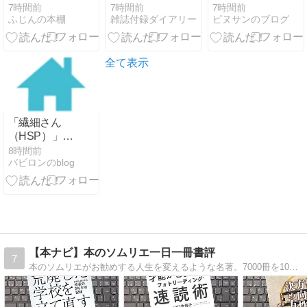
子特別版】
11月号増刊
馬名
7時間前
7時間前
7時間前
ふじんの本棚
雑誌付録ダイアリー
ピヌサンのブログ
(角川ルビー文
【付録】
庫)
russet ×
PEANUTS が
ま口ショルダ
全て表示
ーバッグ
「繊細さん
（HSP）」は
仕事が辛い？
8時間前
バビロンのblog
向いてる環境
の選び方と強
みを活かすコ
ツ
【本ナビ】本のソムリエ一日一冊書評
7
本のソムリエがお勧めする人生を変えるような名著。7000冊を100点満点で評価。どんな本を読むか迷っている方、ぜひご訪問ください。