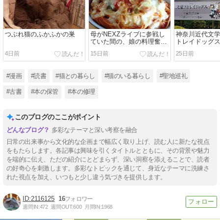
つぶれ猫のふかふかの巣
母がNEXZライブに参戦し
神奈川近代文学
ていた間の、娘の料理奮闘
トレイドッグス
記
夏）
4日前
15日前
25日前
#漫画
#読書
#猫との暮らし
#猫のいる暮らし
#聖地巡礼
#古書
#本の保管
#本の修理
このブログのここがポイント
多彩なテーマと深い考察を融合
日常の出来事から文化的な企画まで幅広く取り上げ、読む人に新たな視点
をもたらします。各記事は興味を引くタイトルとともに、その背景や魅力
を端的に伝え、ただの紹介にとどまらず、深い洞察を添えることで、読者
の好奇心を刺激します。多彩なトピックを通じて、身近なテーマに洗練さ
れた視点を加え、いつもと少し違う気づきを提供します。
2116125
16
週間IN:
472
週間OUT:
600
月間IN:
1968