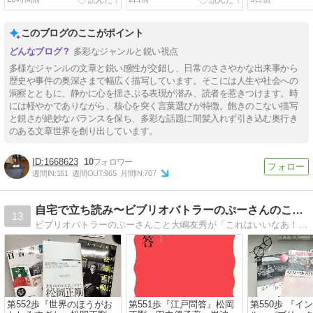
このブログのここがポイント
多彩なジャンルと鋭い視点
多様なジャンルの文章と鋭い感性が交錯し、日常のささやかな出来事から
歴史や事件の奥深さまで幅広く描写しています。そこには人生や社会への
洞察とともに、静かに心を揺さぶる表現が潜み、読者を惹きつけます。時
には軽やかでありながら、核心を突く言葉選びが特徴。飽きのこない描写
と鋭さが絶妙なバランスを保ち、多彩な話題に間髪入れず引き込む奥行き
のある文章世界を創り出しています。
1668623
10
週間IN:
161
週間OUT:
965
月間IN:
707
自宅で立ち読み〜ビブリオバトラーのぷーさんのこだわり選書
13
ビブリオバトラーのぷーさんこと大嶋友秀が「これはいいなあ！」と思った本だけ紹介するブログです。
第552歩『世界のほうがお
第551歩『江戸問答』松岡
第550歩 『イ