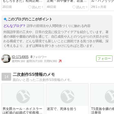
もしろすぎた』松岡正剛
正剛・田中優子著、岩波新
ル・パブリッ
著、晶文社
書
人が惹かれる
20日前
49日前
2年1ヶ月前
飯田美樹著、
このブログのここがポイント
語学の習得法や人間関係づくりに触れる内容
外国語学習の工夫や、日常の交流に役立つアイデアを紹介しています。著
者の体験や書籍の内容を通じて、自己成長や人とのつながりの大切さが伝
わる構成です。どんな環境でも新しいことに挑戦できる気づきが満載。深
く考えるより、まずは興味を持つきっかけになればと思います。
1714905
8
週間IN:
160
週間OUT:
100
月間IN:
380
二次創作SS情報のメモ
14
面白いと思った二次創作SS情報のメモ。
男女爵カール・ホイスラー
迷宮で、死体を拾う
TS貴族令嬢の
は町娘の結婚式で初夜権を
活事情