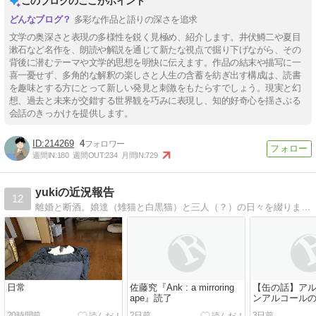
このブログのここがポイント
多彩な作品と語りの深さを追求
文学の奥深さと表現の多様性を鋭く見極め、紹介します。井伏鱒二や夏目
漱石など名作を、朗読や解説を通じて新たな視点で掘り下げながら、その
背後に潜むテーマや文学的思想を明快に伝えます。作品の結末や描写に一
喜一憂せず、多角的な解釈の楽しさと人生の含蓄を紡ぎ出す構成は、読書
を趣味とする方にとって新しい発見と刺激をもたらすでしょう。現実と幻
想、過去と未来が交錯する世界観を巧みに表現し、知的好奇心を揺さぶる
会話のきっかけを提供します。
214269
4
週間IN:
180
週間OUT:
234
月間IN:
729
yukiの近況報告
12
離婚と断酒。娘達（雉猫と白黒猫）と三人（？）の日々を綴ります。ロックと読書好き。でも酒と煙草をやらないストレート・エッジです。
日常
佐藤究『Ank : a mirroring
【缶の話】ア
ape』読了
ンアルコール
【コンビニ等
20時間前
2日前
3日前