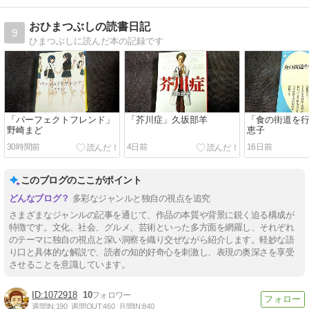
おひまつぶしの読書日記
9
ひまつぶしに読んだ本の記録です
「パーフェクトフレンド」
「芥川症」久坂部羊
「食の街道を
野崎まど
恵子
30時間前
4日前
16日前
このブログのここがポイント
多彩なジャンルと独自の視点を追究
さまざまなジャンルの記事を通じて、作品の本質や背景に鋭く迫る構成が
特徴です。文化、社会、グルメ、芸術といった多方面を網羅し、それぞれ
のテーマに独自の視点と深い洞察を織り交ぜながら紹介します。軽妙な語
り口と具体的な解説で、読者の知的好奇心を刺激し、表現の奥深さを享受
させることを意識しています。
1072918
10
週間IN:
190
週間OUT:
460
月間IN:
840