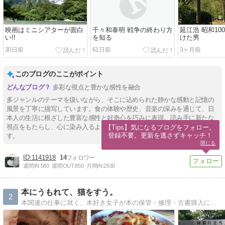
映画はミニシアターが面白
千々和泰明 戦争の終わり方
延江浩 昭和10
い!!
を知る
けた男
30日前
61日前
3ヶ月前
このブログのここがポイント
多彩な視点と豊かな感性を融合
多ジャンルのテーマを扱いながら、そこに込められた静かな感動と記憶の
風景を丁寧に描写しています。食の体験や歴史、音楽の深みを通じて、日
本人の生活に根ざした豊富な感性と好奇心を巧みに表現。読み手に新たな
視点をもたらし、心に染み入るような鮮やかさを持たせているのが特徴で
【Tips】気になるブログをフォロー。

登録不要。更新を逃さずキャッチ！
す。
閉じる
1141918
14
週間IN:
580
週間OUT:
850
月間IN:
2530
本にうもれて、猫をすう。
2
本関連の仕事に就く、本好き女子が本の保管・修理・古書購入について語ったり、 実家の3匹の愛猫との暮らし・付き合い方について語ったりするブログ。 時々、自分のことを語ったりもする。