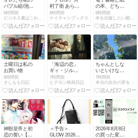
バブル組/池井
村了衛 あらす
の本、どちら
戸潤
じと感想｜人
がおすすめで
6時間前
6時間前
6時間前
ビジネス書はこれを読もう
ケイチャンブックス
本を出版したい願望を叶えちゃうブログ
生が狂ったの
すか？（質問
は、誰のせ
への回答）
い？
土曜日は私の
「海辺の恋」
ちゃんとしな
お買い物
ギィ・ジル～
いといけな
儚い愛の記憶
い、という思
6時間前
7時間前
7時間前
さしもも日記
ヒデヨシ映画日記
本当の自分の芽を育てる
とすれ違う孤
い
独な心情を抒
情的に～
神獣皇帝と初
＜予告＞
2026年8月8日
恋の誓い【電
GLOW 2026年
の買った変な