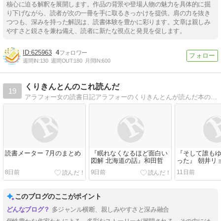
核心に迫る解釈を展開します。作品の背景や登場人物の魅力を具体的に掘
り下げながら、読者が次の一冊を手に取るきっかけを提供。肩の力を抜き
つつも、深みを持った解説は、読書体験を豊かに彩ります。文章は親しみ
やすさと鋭さを兼ね備え、読者に新たな視点と発見を促します。
625963
4
週間IN:
130
週間OUT:
180
月間IN:
600
くりきんとんのこれ読んだ
19
アラフォー女の読書日記アラフォーのくりきんとんが読んだ本の感想。
読書メーター 7月のまとめ
『眠れなくなるほど面白い
『そして誰も
図解 北海道の話』和田哲
った』 朝井リ
8日前
9日前
11日前
このブログのここがポイント
多ジャンル横断、親しみやすさと深み融合