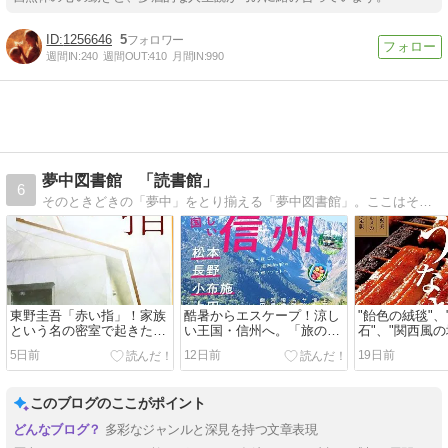
1256646
5
週間IN:
240
週間OUT:
410
月間IN:
990
夢中図書館 「読書館」
6
そのときどきの「夢中」をとり揃える「夢中図書館」。ここはそのなかでも、読書に関する「夢中」を集めた「読書館」です。Welcome to the ’Books'…
東野圭吾「赤い指」！家族
酷暑からエスケープ！涼し
"飴色の絨毯"
という名の密室で起きた悲
い王国・信州へ。「旅の手
石"、"関西風の
劇…加賀恭一郎が暴く哀し
帖」が贈る、唯一無二の高
「おとなの週
5日前
12日前
19日前
き真実とは？
原リゾート＆秘湯ガイド
ぎ大特集に喉
このブログのここがポイント
多彩なジャンルと深見を持つ文章表現