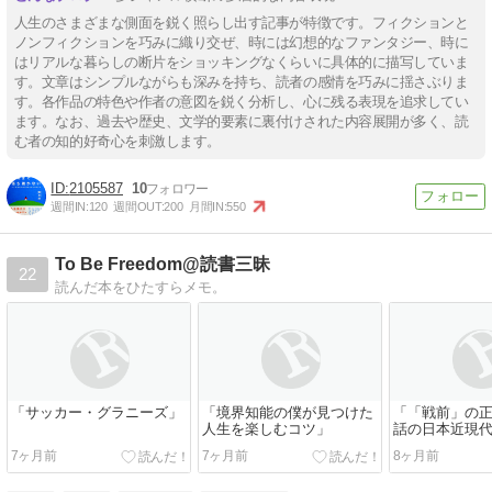
人生のさまざまな側面を鋭く照らし出す記事が特徴です。フィクションと
ノンフィクションを巧みに織り交ぜ、時には幻想的なファンタジー、時に
はリアルな暮らしの断片をショッキングなくらいに具体的に描写していま
す。文章はシンプルながらも深みを持ち、読者の感情を巧みに揺さぶりま
す。各作品の特色や作者の意図を鋭く分析し、心に残る表現を追求してい
ます。なお、過去や歴史、文学的要素に裏付けされた内容展開が多く、読
む者の知的好奇心を刺激します。
2105587
10
週間IN:
120
週間OUT:
200
月間IN:
550
To Be Freedom@読書三昧
22
読んだ本をひたすらメモ。
「サッカー・グラニーズ」
「境界知能の僕が見つけた
「「戦前」の正
人生を楽しむコツ」
話の日本近現
7ヶ月前
7ヶ月前
8ヶ月前