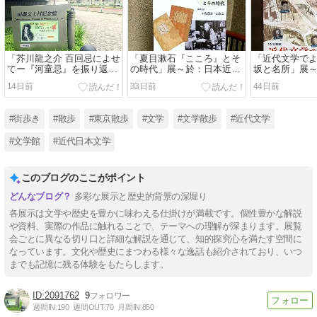
「芥川龍之介 百回忌によせ
「夏目漱石『こころ』とそ
「近代文学でよ
てー『河童忌』を振り返る
の時代」展～於：日本近代
坂と名所」展
ー」展～於：田端文士村記
文学館
記念館
14日前
33日前
44日前
念館
#街歩き
#散歩
#東京散歩
#文学
#文学散歩
#近代文学
#文学館
#近代日本文学
このブログのここがポイント
多彩な展示と歴史的背景の深堀り
各展示は文学や歴史を豊かに味わえる仕掛けが満載です。個性豊かな解説
や資料、実際の作品に触れることで、テーマへの理解が深まります。展覧
会ごとに異なる切り口と詳細な解説を通じて、知的探究心を満たす空間に
なっています。文化や歴史にまつわる様々な逸話も紹介されており、いつ
までも記憶に残る体験をもたらします。
2091762
9
週間IN:
190
週間OUT:
70
月間IN:
850