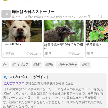
昨日は今日のストーリー
10
鳥とか生き物とか散歩とか本とか旅とか食べモンとか目につくまま気になるまま撮り書きちゃらがす、好奇心だだびしゃの生活。
Plum&#039;s
絵画修復師/宵を待つ月の物
教育番組２
語
14時間前
2日前
3日前
#本
#フィギュア
#旅行
#野鳥
#ガチャガチャ
#鳥類
このブログのここがポイント
多彩な題材と時事感覚を軽妙に綴る
日々の何気ない出来事や気になったテーマを独自の視点とユーモアを交え
て紹介しています。身近な話題から社会性のあるテーマまで、多角的な内
容をバランスよく扱い、親しみやすさと鋭さを兼ね備えた文章が特長で
す。読者に新たな気づきをもたらすとともに、軽やかな文調で気軽に楽し
める内容となっています。