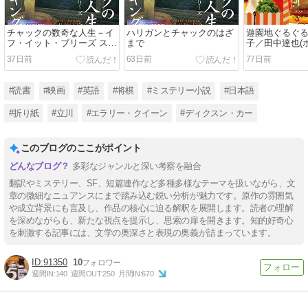
チャックの数奇な人生－イ
ハリガンとチャックのはざ
遊園地ぐるぐる
フ・イット・ブリーズ ステ
まで
子／田中達也(
ィーブン・キング(文藝春
37日前
63日前
77日前
秋)
#読書
#映画
#英語
#将棋
#ミステリー小説
#日本語
#折り紙
#立川
#エラリー・クイーン
#ディクスン・カー
このブログのここがポイント
多彩なジャンルと深い考察を融合
翻訳やミステリー、SF、短篇連作など多種多様なテーマを扱いながら、文
章の微細なニュアンスにまで踏み込む鋭い分析が魅力です。原作の雰囲気
や成立背景にも言及し、作品の核心に迫る解釈を展開します。読者の理解
を深めながらも、新たな視点を提示し、思索の扉を開きます。知的好奇心
を刺激する記事には、文学の奥深さと表現の奥義が詰まっています。
91350
10
週間IN:
140
週間OUT:
250
月間IN:
670