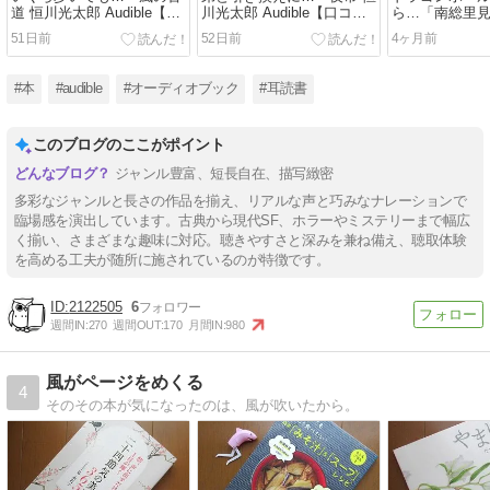
道 恒川光太郎 Audible【口
川光太郎 Audible【口コミ
ら…「南総里
コミレビュー・感想・評
レビュー・感想・評価】
Audible【口
51日前
52日前
4ヶ月前
価】
感想・評価】
#本
#audible
#オーディオブック
#耳読書
このブログのここがポイント
ジャンル豊富、短長自在、描写緻密
多彩なジャンルと長さの作品を揃え、リアルな声と巧みなナレーションで
臨場感を演出しています。古典から現代SF、ホラーやミステリーまで幅広
く揃い、さまざまな趣味に対応。聴きやすさと深みを兼ね備え、聴取体験
を高める工夫が随所に施されているのが特徴です。
2122505
6
週間IN:
270
週間OUT:
170
月間IN:
980
風がページをめくる
4
そのその本が気になったのは、風が吹いたから。