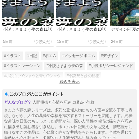
小説：さまよう夢の森11話
小説：さまよう夢の森10話
デザインFT夏
5日前
15日前
24日前
#イラスト
#日記
#ポエム
#メッセージポエム
#デザイン
#イラストレーション
#小説さまよう夢の森
#小説ポリシーレジェンド
#小説白いYシャツと青いTシャツ
#小説兄と妹の秘密
続きを表示
#小説チューリップスシスター
#デザインFT
このブログのここがポイント
人間模様と心情を巧みに綴る小説群
さまよう夢の森シリーズは、多彩な登場人物たちの内面や交流を丁寧に表
現しながら、人生の葛藤や幸福を探求するストーリーを展開します。純粋
な趣味や日常のちょっとした瞬間から、深い人間性や感情の揺らぎを巧み
に描き出し読む者を引き込む。ポエムや日記風の文章も交え、情感豊かに
織りなすこの作品は、心に響く静かな共感をもたらします。全体を通じて
自然体の心の動きと、多層的な人生観が巧みに絡み合っています。