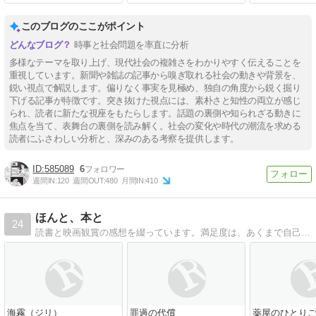
このブログのここがポイント
時事と社会問題を率直に分析
多様なテーマを取り上げ、現代社会の複雑さをわかりやすく伝えることを
重視しています。新聞や雑誌の記事から嗅ぎ取れる社会の動きや背景を、
鋭い視点で解説します。偏りなく事実を見極め、独自の角度から鋭く掘り
下げる記事が特徴です。突き抜けた視点には、素朴さと知性の両立が感じ
られ、読者に新たな視座をもたらします。話題の裏側や知られざる動きに
焦点を当て、表舞台の裏側を読み解く。社会の変化や時代の潮流を求める
読者にふさわしい分析と、深みのある考察を提供します。
585089
6
週間IN:
120
週間OUT:
480
月間IN:
410
ほんと、本と
24
読書と映画観賞の感想を綴っています。満足度は、あくまで自己満足度です。
海霧（ジリ）
罪過の代償
薬屋のひとりご