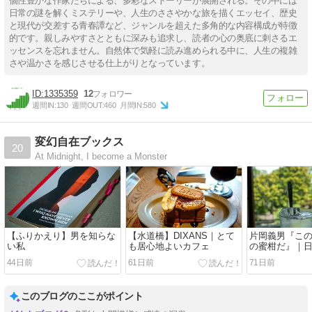
個性豊かな作家たちによる、多彩なストーリーが展開される。その中には
日常の謎を解くミステリーや、人生のささやかな旅を描くエッセイ、歴史
と現代が交差する青春譚など、ジャンルを超えた多角的な内容構成が特徴
的です。親しみやすさとともに深みも追求し、読者の心の奥底に刺さるエ
ッセンスを忘れません。自然体で気軽に読み進められる中に、人生の複雑
さや温かさを感じさせる仕上がりとなっています。
1335359
12
週間IN:
130
週間OUT:
460
月間IN:
580
変幻自在ブックス
20
At Midnight, I become a Monster
【ふりかえり】男を知らな
【水道橋】DIXANS｜とて
片岡義男『こ
い私
も居心地よいカフェ
の蜜柑だ』｜
れる英文
44日前
61日前
71日前
このブログのここがポイント