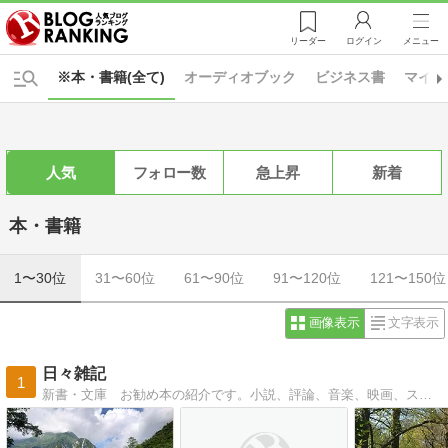
リーダー
ログイン
メニュー
※本・書籍(全て)
オーディオブック
ビジネス書
マイン
人気
フォロー数
急上昇
新着
本・書籍
1〜30位
31〜60位
61〜90位
91〜120位
121〜150位
画像表示
文字表示
日々雑記
1
新書・文庫 お勧め本の紹介です。小説、評論、音楽、映画、スポーツで人生を楽しめる本を紹介します。