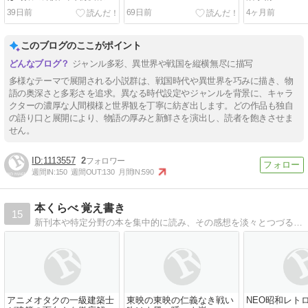
行使さる
39日前
69日前
4ヶ月前
このブログのここがポイント
ジャンル多彩、異世界や戦国を縦横無尽に描写
多様なテーマで展開される小説群は、戦国時代や異世界を巧みに描き、物
語の奥深さと多彩さを追求。異なる時代設定やジャンルを背景に、キャラ
クターの濃厚な人間模様と世界観を丁寧に紡ぎ出します。どの作品も独自
の語り口と展開により、物語の厚みと新鮮さを演出し、読者を飽きさせま
せん。
1113557
2
週間IN:
150
週間OUT:
130
月間IN:
590
本くらべ 覚え書き
15
新刊本や特定分野の本を集中的に読み、その感想を淡々とつづるという 自分向け書評とも言えるブログです。その本の特色をメインに記録します。
アニメオタクの一級建築士
東映の東映の仁義なき戦い
NEO昭和レト