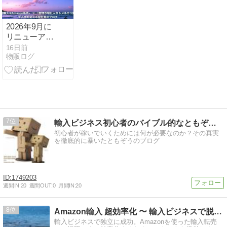
2026年9月に
リニューアル
します
16日前
物販ログ
7
輸入ビジネス初心者のバイブル的なともぞうのブログ
初心者が稼いでいくためには何が必要なのか？その真実
を徹底的に暴いたともぞうのブログ
1749203
週間IN:
20
週間OUT:
0
月間IN:
20
8
Amazon輸入 超効率化 〜 輸入ビジネスで脱サラ成功
輸入ビジネスで独立に成功。Amazonを使った輸入転売