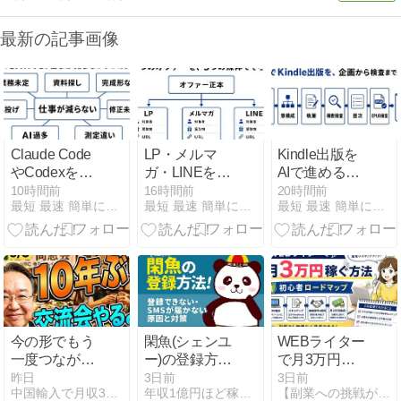
最新の記事画像
Claude Code
LP・メルマ
Kindle出版を
やCodexを導
ガ・LINEをAI
AIで進める方
入しても仕事
で一貫させる
法｜長文整
10時間前
16時間前
20時間前
最短 最速 簡単に中国輸入で月商500万を稼ぐ方法
最短 最速 簡単に中国輸入で月商500万を稼ぐ方法
最短 最速 簡単に中国輸入で月商500万を稼ぐ方法
が減らない7
方法｜販売導
理・目次・
つの原因
線の言葉をそ
EPUB検査ま
ろえる
で
今の形でもう
閑魚(シェンユ
WEBライター
一度つなが
ー)の登録方法
で月3万円稼
る。NBC夏の
｜日本から作
ぐロードマッ
昨日
3日前
3日前
中国輸入で月収30万を稼ぎ続ける為のノウハウが学べるブログ
年収1億円ほど稼いだ！中国輸入のノウハウが無料で学べるブログ
【副業への挑戦がリーマンの生きがい】
交流同窓会を
る手順と登録
プ【初心者か