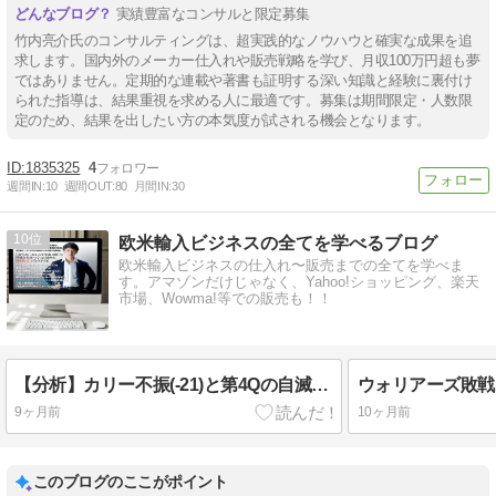
実績豊富なコンサルと限定募集
竹内亮介氏のコンサルティングは、超実践的なノウハウと確実な成果を追
求します。国内外のメーカー仕入れや販売戦略を学び、月収100万円超も夢
ではありません。定期的な連載や著書も証明する深い知識と経験に裏付け
られた指導は、結果重視を求める人に最適です。募集は期間限定・人数限
定のため、結果を出したい方の本気度が試される機会となります。
1835325
4
週間IN:
10
週間OUT:
80
月間IN:
30
10
欧米輸入ビジネスの全てを学べるブログ
欧米輸入ビジネスの仕入れ〜販売までの全てを学べま
す。アマゾンだけじゃなく、Yahoo!ショッピング、楽天
市場、Wowma!等での販売も！！
【分析】カリー不振(-21)と第4Qの自滅。なぜウォリアーズは主力不在のペイサーズに敗れたのか 【ウォリアーズ TV 7/82 】
9ヶ月前
10ヶ月前
このブログのここがポイント