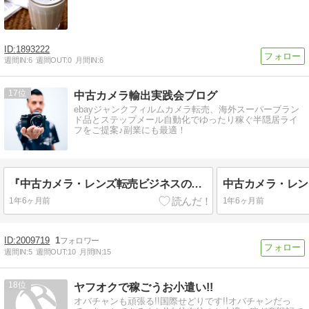
1893222
週間IN:
6
週間OUT:
0
月間IN:
6
17
中古カメラ輸出実践会ブログ
ebayジャンクフィルムカメラ転売、海外スーパーブラン
ド品とステップメール自動化でゆったり稼ぐ半隠居ライ
フをご提案♪副業にも最適！
『中古カメラ・レンズ転売ビジネスの最終奥義教えます』のebay輸出会員サイト付きバージョン提供開始！！
1年6ヶ月前
1年6ヶ月前
2009719
1
週間IN:
5
週間OUT:
10
月間IN:
15
18
ヤフオクで稼ごうお小遣い!!
オバチャンも頑張る!!国際せどりです!!オバチャンだっ