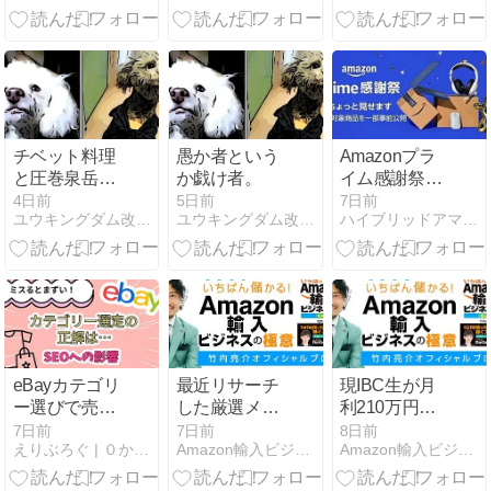
開催します
できない時の
ら達成する方
対処
法】
チベット料理
愚か者という
Amazonプラ
と圧巻泉岳
か戯け者。
イム感謝祭を
寺。
活用しよう！
4日前
5日前
7日前
ユウキングダム改め69改め雑貨屋 69/ROCK
ユウキングダム改め69改め雑貨屋 69/ROCK
ハイブリッドアマゾン輸入転売・月収２００万円を達成するブログ
積極的に活用
すべき理由と
対策を徹底解
説
eBayカテゴリ
最近リサーチ
現IBC生が月
ー選びで売上
した厳選メー
利210万円達
が変わる？正
カー250社を
成しました
7日前
7日前
8日前
えりぶろぐ | ０からeBayカメラ輸出ができるブログ
Amazon輸入ビジネスの極意著者・竹内亮介ブログ
Amazon輸入ビジネスの極意著者・竹内亮介ブログ
しい商品カテ
教えます
ゴリー選定と