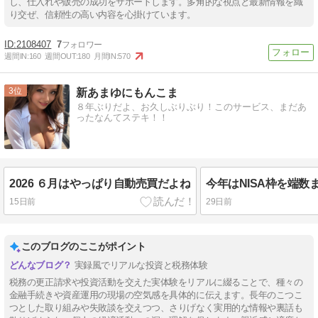
し、仕入れや販売の成功をサポートします。多角的な視点と最新情報を織
り交ぜ、信頼性の高い内容を心掛けています。
2108407
7
週間IN:
160
週間OUT:
180
月間IN:
570
3
新あまゆにもんこま
８年ぶりだよ、お久しぶりぶり！このサービス、まだあ
ったなんてステキ！！
2026 ６月はやっぱり自動売買だよね
今年はNISA枠を端数
15日前
29日前
このブログのここがポイント
実録風でリアルな投資と税務体験
税務の更正請求や投資活動を交えた実体験をリアルに綴ることで、種々の
金融手続きや資産運用の現場の空気感を具体的に伝えます。長年のこつこ
つとした取り組みや失敗談を交えつつ、さりげなく実用的な情報や裏話も