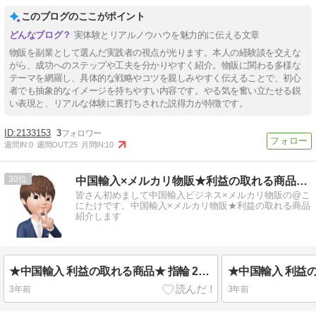
このブログのここがポイント
実体験とリアルノウハウを魅力的に伝える文章
物販を副業として選んだ実践者の視点が光ります。本人の経験談を交えな
がら、成功へのステップや工夫を分かりやすく紹介。物販に関わる多様な
テーマを網羅し、具体的な戦略やコツを親しみやすく伝えることで、初心
者でも抽象的なイメージを持ちやすい内容です。やる気を奮い立たせる鋭
い表現と、リアルな体験に裏打ちされた説得力が特徴です。
2133153
3
週間IN:
0
週間OUT:
25
月間IN:
10
30
中国輸入×メルカリ物販★利益の取れる商品@こにたけ
皆さん初めまして中国輸入ビジネス×メルカリ物販の@こ
にたけです。中国輸入×メルカリ物販★利益の取れる商品
紹介します
★中国輸入 利益の取れる商品★ 指輪 2セットシルバーリング レディース
3年前
3年前