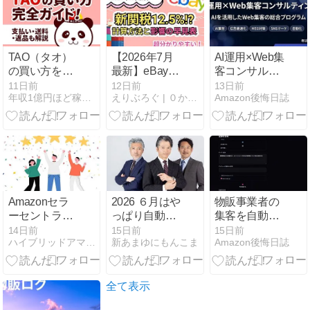
TAO（タオ）
【2026年7月
AI運用×Web集
の買い方を6
最新】eBay輸
客コンサルテ
ステップで解
出の新関税
ィング講座
11日前
12日前
13日前
年収1億円ほど稼いだ！中国輸入のノウハウが無料で学べるブログ
えりぶろぐ | ０からeBayカメラ輸出ができるブログ
Amazon後悔日誌
説｜支払い方
12.5%ってホ
法・送料・届
ント？初心者
くまでの日数
でもすぐわか
も
る計算・影響
早見表
Amazonセラ
2026 ６月はや
物販事業者の
ーセントラル
っぱり自動売
集客を自動化
でできる超絶
買だよね
する｜SNS×
14日前
15日前
15日前
ハイブリッドアマゾン輸入転売・月収２００万円を達成するブログ
新あまゆにもんこま
Amazon後悔日誌
便利な使い方
ブログをAIで
５選！意外と
まとめて運用
知らない便利
する方法
機能までご紹
全て表示
介