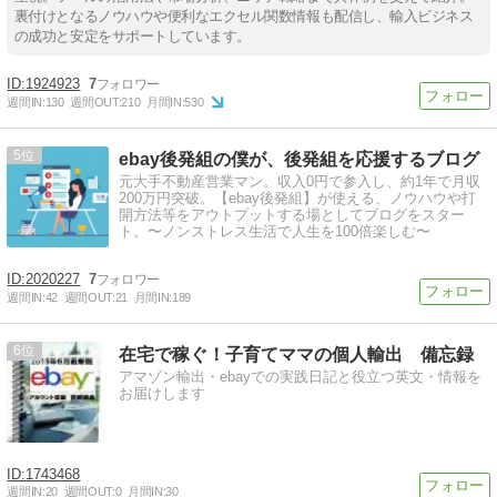
裏付けとなるノウハウや便利なエクセル関数情報も配信し、輸入ビジネス
の成功と安定をサポートしています。
1924923
7
週間IN:
130
週間OUT:
210
月間IN:
530
5
ebay後発組の僕が、後発組を応援するブログ
元大手不動産営業マン。収入0円で参入し、約1年で月収
200万円突破。【ebay後発組】が使える、ノウハウや打
開方法等をアウトプットする場としてブログをスター
ト。〜ノンストレス生活で人生を100倍楽しむ〜
2020227
7
週間IN:
42
週間OUT:
21
月間IN:
189
6
在宅で稼ぐ！子育てママの個人輸出 備忘録
アマゾン輸出・ebayでの実践日記と役立つ英文・情報を
お届けします
1743468
週間IN:
20
週間OUT:
0
月間IN:
30