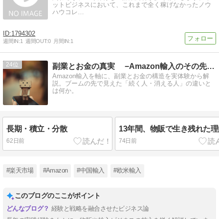
ットビジネスにおいて、これまで全く稼げなかったノウ
ハウコレ…
1794302
週間IN:
1
週間OUT:
0
月間IN:
1
24
副業とお金の真実 −Amazon輸入のその先へ−
Amazon輸入を軸に、副業とお金の構造を実体験から解
説。ブームの先で見えた「続く人・消える人」の違いと
は何か。
長期・積立・分散
13年間、物販で生き残れた
62日前
74日前
#楽天市場
#Amazon
#中国輸入
#欧米輸入
このブログのここがポイント
経験と戦略を融合させたビジネス論