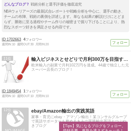
戦術分析と選手評価を徹底追究
NBAウォリアーズの最新試合レポートや戦略分析を中心に、選手の動き、
チームの布陣、戦術の裏側を詳述します。単なる結果の解説だけにとどま
らず、勝敗に至る過程やチーム作りの秘密まで掘り下げることにより、熱
烈なスポーツ好きを満足させる内容です。
1702663
4
週間IN:
10
週間OUT:
30
月間IN:
20
11
輸入ビジネスとせどりで月利300万を目指す元店長のブログ
欧米輸入の副業で月利102万円を達成。44歳で独立した元
スーパー店長のブログ！
1849454
1
週間IN:
10
週間OUT:
10
月間IN:
10
12
ebay/Amazon輸出の実践英語
家事・育児にebay・アマゾン輸出！某コンサルグループ
で英語サポーターも務めるあみの実践輸出英語とつぶや
きブログ
【Tips】気になるブログをフォロー。

登録不要。更新を逃さずキャッチ！