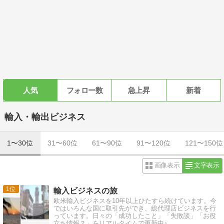
人気
フォロー数
急上昇
新着
輸入・輸出ビジネス
1〜30位
31〜60位
61〜90位
91〜120位
121〜150位
画像表示
文字表示
1
輸入ビジネスの旅
欧米輸入ビジネスを10年以上ひたすら続けています。今
ではいろんな国に取引先ができ、総代理店ビジネスを行
っています。日々の「成功したこと」「失敗談」「お役
立ち情報？」をリアルタイムで更新中♪