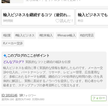
輸入ビジネスを継続するコツ（途切れてしまったとき編）。
9時間前
昨日
#副業
#輸入ビジネス
#欧米輸入
#Amazon輸入
#総代理店
#メーカー交渉
このブログのここがポイント
実践的なコツと継続の秘訣を伝授
輸入ビジネスを成功に導く実践的な情報を集約したものです。メーカー交
渉や仕入れ、パートナーシップ、リサーチ、レビュー管理、広告運用な
ど、多岐にわたるテーマを網羅。継続のコツや効率的な時間の使い方を具
体的に解説し、実務に直結するノウハウを提供しています。初心者から中
級者まで、ステップアップの参考資料として役立ちます。
1816146
18
週間IN:
190
週間OUT:
440
月間IN:
880