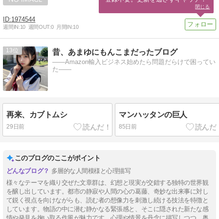
閉じる
1974544
週間IN:
10
週間OUT:
0
月間IN:
10
13
昔、あまゆにもんこまだったブログ
――Amazon輸入ビジネス始めたら問題だらけで困ってい
た――
再来、カブトムシ
マンハッタンの巨人
29日前
85日前
このブログのここがポイント
多層的な人間模様と心理描写
様々なテーマを織り交ぜた文章群は、幻想と現実が交錯する独特の世界観
を醸し出しています。都市の静寂や人間の心の葛藤、奇妙な出来事に対し
て鋭く視点を向けながらも、読む者の想像力を刺激し続ける技法を特徴と
しています。物語の中に潜む静かなる緊張感と、そこに隠された新たな感
情や発見を掬い取る作風が魅力です。心理や情景を丹念に描写しつつ、奥