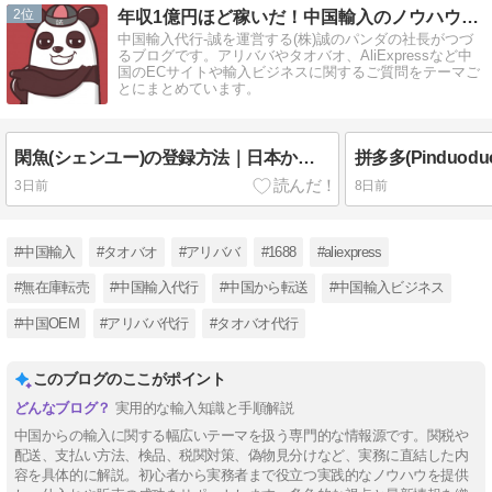
2
年収1億円ほど稼いだ！中国輸入のノウハウが無料で学べるブログ
中国輸入代行-誠を運営する(株)誠のパンダの社長がつづ
るブログです。アリババやタオバオ、AliExpressなど中
国のECサイトや輸入ビジネスに関するご質問をテーマご
とにまとめています。
閑魚(シェンユー)の登録方法｜日本から作る手順と登録できない時の対処
3日前
8日前
#中国輸入
#タオバオ
#アリババ
#1688
#aliexpress
#無在庫転売
#中国輸入代行
#中国から転送
#中国輸入ビジネス
#中国OEM
#アリババ代行
#タオバオ代行
このブログのここがポイント
実用的な輸入知識と手順解説
中国からの輸入に関する幅広いテーマを扱う専門的な情報源です。関税や
配送、支払い方法、検品、税関対策、偽物見分けなど、実務に直結した内
容を具体的に解説。初心者から実務者まで役立つ実践的なノウハウを提供