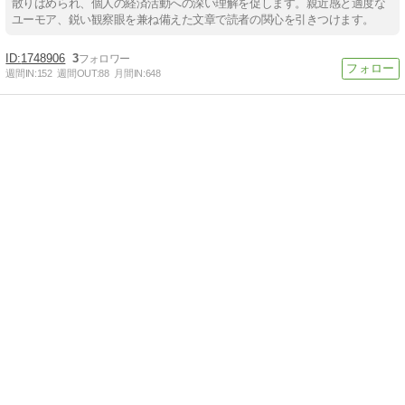
散りばめられ、個人の経済活動への深い理解を促します。親近感と適度な
ユーモア、鋭い観察眼を兼ね備えた文章で読者の関心を引きつけます。
1748906
3
週間IN:
152
週間OUT:
88
月間IN:
648