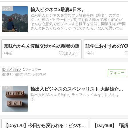
26
輸入ビジネスx駐妻x日常。
欧米輸入ビジネスを営むプレ駐在帯同（駐妻）のブロ
グ。生粋のビビラー(小心者)でも個人輸入で稼ぐ\(^o^)／
そんな心意気でビジネスする様子を公開。同業/駐在/帯同
さんと仲良くなるきっかけにできたら、なんて思いつ
つ、帯同ログも記してます。
意味わからん渡航交渉からの現状の話
語学におすすめのYOU
4年前
5年前
2042670
1
週間IN:
0
週間OUT:
20
月間IN:
20
27
輸出入ビジネスのスペシャリスト 大越雄介公式ブログ
輸出入ビジネスで自由なライフスタイルを手に入れよ
う！
【Day170】今日から変われる！ビジネスを加速させる9つのマインドセット