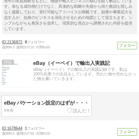
長年の実践経験をもとに、物販や輸入ビジネスの核心を鋭く解説していま
す。単なる成功例だけでなく、具体的な戦略や失敗から得た教訓も惜しみ
なく披露しており、実行可能なアドバイスが満載です。副業や事業拡大を
志す人が、自身のビジネスを深化させるための地図として役立ちます。シ
ンプルながらも奥深さを追求し、現実的な視点から調整された内容を提供
しています。
2136872
8
週間IN:
0
週間OUT:
20
月間IN:
60
25
eBay（イーベイ）で輸出入実践記
eBay（イーベイ）での輸出入の実践記録です。私は
100%在庫での出品をしています。売れた物や売れなかっ
た物を書いていきます。
eBay バケーション設定のはずが・・・
5年前
1678644
1
週間IN:
0
週間OUT:
50
月間IN:
20