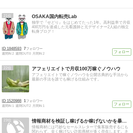
21
OSAKA国内転売Lab
独学で『せどり』をはじめてたった1年。高利益率で月収
400万円を達成した元看護師と元デザイナー2人組の独立
転身ブログ！
1848593
7
週間IN:
2
週間OUT:
0
月間IN:
2
22
アフェリエイトで月収100万稼ぐノウハウ
アフェリエイトで稼ぐノウハウを公開古典的な手法から
最新の手法を誰でも稼げる仕組みです。
1520988
1
週間IN:
1
週間OUT:
2
月間IN:
1
23
情報商材を検証し稼げるか稼げないかを暴露しているサイトのま…
情報商材には巧妙なセールスレターで集客販売するにも
関わらず、全く稼げない詐欺商材が多く存在します。ネ