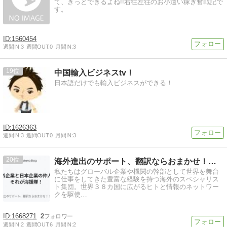
て、きっとできるよね!!右往左往のお小遣い稼ぎ奮戦記で
す。
1560454
週間IN:
3
週間OUT:
0
月間IN:
3
19
中国輸入ビジネスtv！
日本語だけでも輸入ビジネスができる！
1626363
週間IN:
3
週間OUT:
0
月間IN:
3
20
海外進出のサポート、翻訳ならおまかせ！！ 海援隊の活動日誌
私たちはグローバル企業や機関の幹部として世界を舞台
に仕事をしてきた豊富な経験を持つ海外のスペシャリス
ト集団。世界３８カ国に広がるヒトと情報のネットワー
クを駆使…
1668271
2
週間IN:
2
週間OUT:
6
月間IN:
2