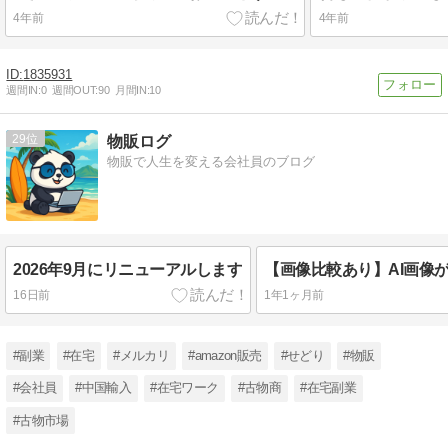
4年前
4年前
1835931
週間IN:
0
週間OUT:
90
月間IN:
10
29
物販ログ
物販で人生を変える会社員のブログ
2026年9月にリニューアルします
16日前
1年1ヶ月前
#副業
#在宅
#メルカリ
#amazon販売
#せどり
#物販
#会社員
#中国輸入
#在宅ワーク
#古物商
#在宅副業
#古物市場