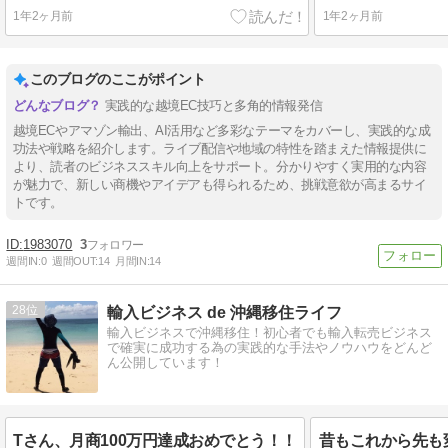
1年2ヶ月前
1年2ヶ月前
このブログのここがポイント
実践的な越境EC技巧と多角的情報発信
越境ECやアマゾン輸出、AI活用など多彩なテーマをカバーし、実践的な成
功法や戦略を紹介します。ライブ配信や地域の特性を踏まえた情報提供に
より、読者のビジネススキル向上をサポート。分かりやすく実用的な内容
が魅力で、新しい商機やアイデアも得られるため、挑戦意欲が高まるサイ
トです。
1983070
3
週間IN:
0
週間OUT:
14
月間IN:
14
28
輸入ビジネス de 沖縄移住ライフ
輸入ビジネスで沖縄移住！初心者でも輸入転売ビジネス
で確実に成功する為の実践的な手法やノウハウをどんど
ん公開しています！
Tさん、月商100万円達成おめでとう！！