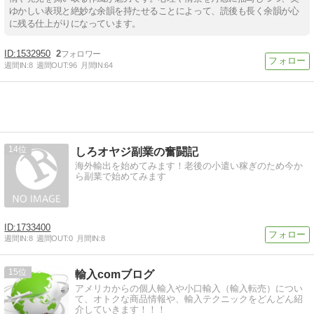
ゆかしい表現と絶妙な余韻を持たせることによって、読後も長く余韻が心
に残る仕上がりになっています。
1532950
2
週間IN:
8
週間OUT:
96
月間IN:
64
14
しろオヤジ副業の奮闘記
海外輸出を始めてみます！老後の小遣い稼ぎのため今か
ら副業で始めてみます
1733400
週間IN:
8
週間OUT:
0
月間IN:
8
15
輸入comブログ
アメリカからの個人輸入や小口輸入（輸入転売）につい
て、オトクな商品情報や、輸入テクニックをどんどん紹
介していきます！！！