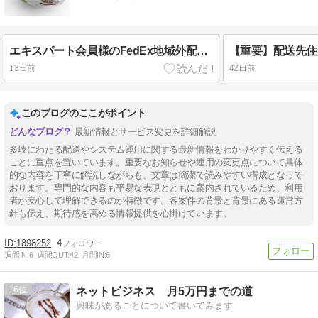
エキスパート会員様のFedEx地域外配達料（ODA）お取り扱い変更のご案内
13日前
42日前
このブログのここがポイント
最新情報とサービス変更を詳細解説
多岐にわたる配送やシステム運用に関する最新情報をわかりやすく伝える
ことに重点を置いています。重要なお知らせや運用の変更点について具体
的な内容を丁寧に解説しながらも、文章は簡潔で読みやすい構成となって
おります。専門的な内容も平易な表現とともに案内されているため、利用
者が安心して理解できるのが特徴です。各案件の背景と背景にある運営方
針も伝え、期待感を高める情報提供を心掛けています。
1898252
4
週間IN:
6
週間OUT:
42
月間IN:
6
16
ネットビジネス 月5万円までの道
興味があることについて書いてみます