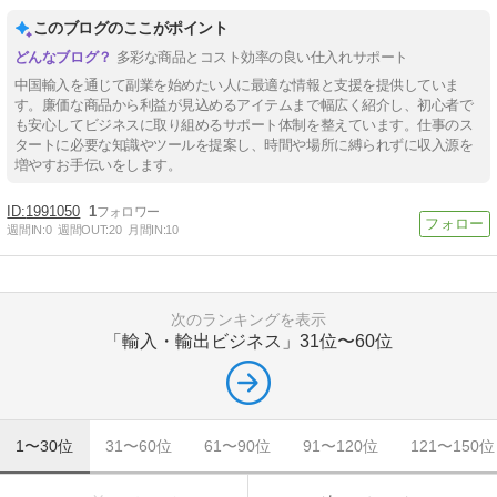
このブログのここがポイント
多彩な商品とコスト効率の良い仕入れサポート
中国輸入を通じて副業を始めたい人に最適な情報と支援を提供していま
す。廉価な商品から利益が見込めるアイテムまで幅広く紹介し、初心者で
も安心してビジネスに取り組めるサポート体制を整えています。仕事のス
タートに必要な知識やツールを提案し、時間や場所に縛られずに収入源を
増やすお手伝いをします。
1991050
1
週間IN:
0
週間OUT:
20
月間IN:
10
次のランキングを表示
「輸入・輸出ビジネス」
31位〜60位
1〜30位
31〜60位
61〜90位
91〜120位
121〜150位