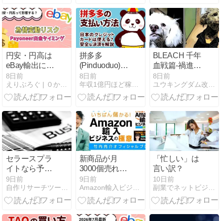
SEOへの影響
を解説
円安・円高は
拼多多
BLEACH 千年
eBay輸出にど
(Pinduoduo)の
血戦篇-禍進
う影響する？
支払い方法一
譚-
8日前
8日前
8日前
えりぶろぐ | ０からeBayカメラ輸出ができるブログ
年収1億円ほど稼いだ！中国輸入のノウハウが無料で学べるブログ
ユウキングダム改め69改め雑貨屋 69/ROCK
為替変動リス
覧｜日本のク
クとPayoneer
レジットカー
出金タイミン
ドは使える？
グ
セラースプラ
新商品が月
「忙しい」は
イトなら予算
3000個売れ月
言い訳？
管理も可能！
利1000万円達
9日前
9日前
10日前
自作リサーチツールと輸入ビジネス
Amazon輸入ビジネスの極意著者・竹内亮介ブログ
副業でネットビジネスやってます。
FBAコスト計
成
算するには