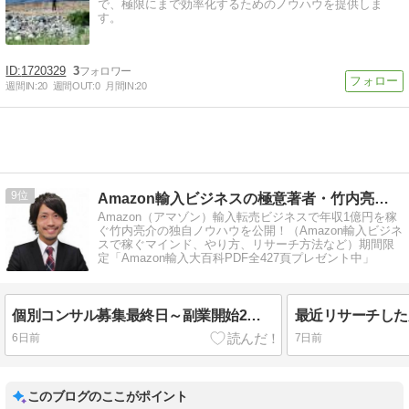
で、極限にまで効率化するためのノウハウを提供しま
す。
1720329
3
週間IN:
20
週間OUT:
0
月間IN:
20
9
Amazon輸入ビジネスの極意著者・竹内亮介ブログ
Amazon（アマゾン）輸入転売ビジネスで年収1億円を稼
ぐ竹内亮介の独自ノウハウを公開！（Amazon輸入ビジネ
スで稼ぐマインド、やり方、リサーチ方法など）期間限
定「Amazon輸入大百科PDF全427頁プレゼント中」
個別コンサル募集最終日～副業開始2年で月利600万円達成生徒〜
6日前
7日前
このブログのここがポイント