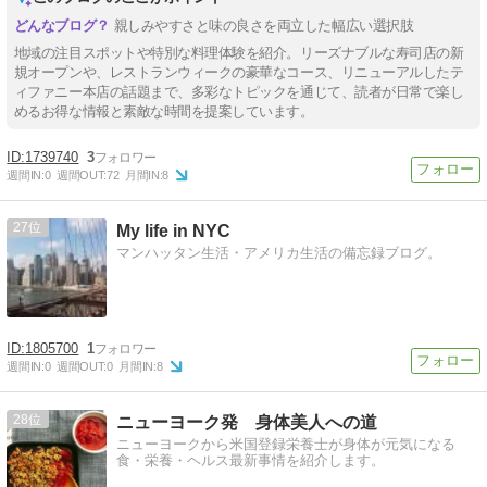
親しみやすさと味の良さを両立した幅広い選択肢
地域の注目スポットや特別な料理体験を紹介。リーズナブルな寿司店の新
規オープンや、レストランウィークの豪華なコース、リニューアルしたテ
ィファニー本店の話題まで、多彩なトピックを通じて、読者が日常で楽し
めるお得な情報と素敵な時間を提案しています。
1739740
3
週間IN:
0
週間OUT:
72
月間IN:
8
27
My life in NYC
マンハッタン生活・アメリカ生活の備忘録ブログ。
1805700
1
週間IN:
0
週間OUT:
0
月間IN:
8
28
ニューヨーク発 身体美人への道
ニューヨークから米国登録栄養士が身体が元気になる
食・栄養・ヘルス最新事情を紹介します。