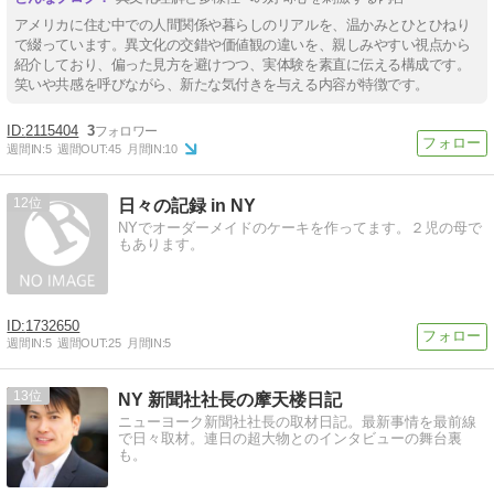
アメリカに住む中での人間関係や暮らしのリアルを、温かみとひとひねり
で綴っています。異文化の交錯や価値観の違いを、親しみやすい視点から
紹介しており、偏った見方を避けつつ、実体験を素直に伝える構成です。
笑いや共感を呼びながら、新たな気付きを与える内容が特徴です。
2115404
3
週間IN:
5
週間OUT:
45
月間IN:
10
12
日々の記録 in NY
NYでオーダーメイドのケーキを作ってます。２児の母で
もあります。
1732650
週間IN:
5
週間OUT:
25
月間IN:
5
13
NY 新聞社社長の摩天楼日記
ニューヨーク新聞社社長の取材日記。最新事情を最前線
で日々取材。連日の超大物とのインタビューの舞台裏
も。