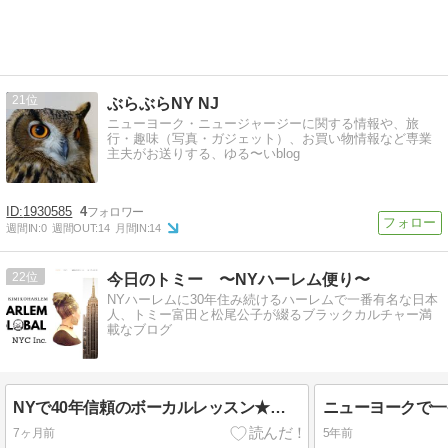
21
ぶらぶらNY NJ
ニューヨーク・ニュージャージーに関する情報や、旅
行・趣味（写真・ガジェット）、お買い物情報など専業
主夫がお送りする、ゆる〜いblog
1930585
4
週間IN:
0
週間OUT:
14
月間IN:
14
22
今日のトミー 〜NYハーレム便り〜
NYハーレムに30年住み続けるハーレムで一番有名な日本
人、トミー富田と松尾公子が綴るブラックカルチャー満
載なブログ
NYで40年信頼のボーカルレッスン★ニューヨークNo.1のハーレムツアー★実績のあるNYコーディネート★NYハーレムのゴスペルの達人★新ウエブサイトはこちら
7ヶ月前
5年前