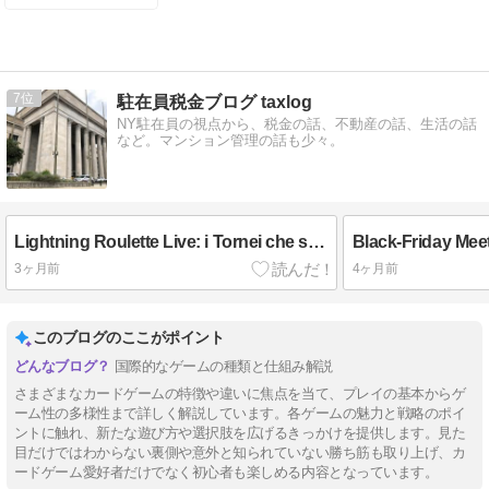
ン・オープン
マイクも出演
できます
7
駐在員税金ブログ taxlog
NY駐在員の視点から、税金の話、不動産の話、生活の話
など。マンション管理の話も少々。
Lightning Roulette Live: i Tornei che stanno Rivoluzionando il Gioco d’Azzardo
3ヶ月前
4ヶ月前
このブログのここがポイント
国際的なゲームの種類と仕組み解説
さまざまなカードゲームの特徴や違いに焦点を当て、プレイの基本からゲ
ーム性の多様性まで詳しく解説しています。各ゲームの魅力と戦略のポイ
ントに触れ、新たな遊び方や選択肢を広げるきっかけを提供します。見た
目だけではわからない裏側や意外と知られていない勝ち筋も取り上げ、カ
ードゲーム愛好者だけでなく初心者も楽しめる内容となっています。