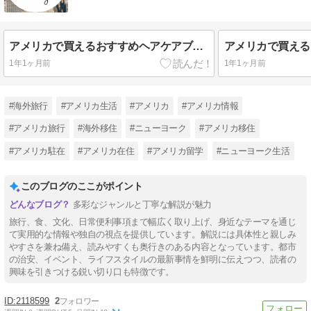
アメリカで買えるおすすめヘアケアブランド３選[ニューヨーク在住現役美容師が厳選・シャンプー・コンディショナー]
1年1ヶ月前
1年1ヶ月前
#海外旅行
#アメリカ生活
#アメリカ
#アメリカ情報
#アメリカ旅行
#海外移住
#ニューヨーク
#アメリカ移住
#アメリカ駐在
#アメリカ在住
#アメリカ留学
#ニューヨーク生活
このブログのここがポイント
多彩なジャンルと丁寧な解説が魅力
旅行、食、文化、日常便利事項まで幅広く取り上げ、身近なテーマを通じ
て実用的な情報や独自の視点を提供しています。解説には具体性と親しみ
やすさを兼ね備え、読みやすくも奥行きのある内容となっています。都市
の治安、イベント、ライフスタイルの最新事情を鮮明に伝えつつ、読者の
興味を引きつける鋭い切り口も特徴です。
2118599
2