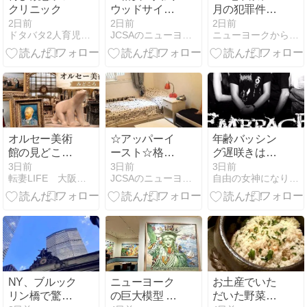
クリニック
ウッドサイド
月の犯罪件数
☆駅近☆家具
11％増!!!
2日前
2日前
2日前
ドタバタ2人育児とニューヨーク生活☆
JCSAのニューヨーク通信 ニューヨーカーとシェアしよう！
ニューヨークから実況生中継でお伝えします!!!
付き個室
☆$600(込)
オルセー美術
☆アッパーイ
年齢バッシン
館の見どころ
ースト☆格安
グ遅咲きはど
完全ガイド｜
☆ ランドリー
うするの？超
3日前
3日前
3日前
転妻LIFE 大阪→東京→NY
JCSAのニューヨーク通信 ニューヨーカーとシェアしよう！
自由の女神になりたくて。（New York 理想と現実ライ…
おすすめ順
＆家具付個室
高齢妊活のメ
路・絶対見る
☆$950(光熱費
ンターにな
べき名画・レ
込)
る？！
ストランまで
NY、ブルック
ニューヨーク
お土産でいた
リン橋で驚愕
の巨大模型 不
だいた野菜だ