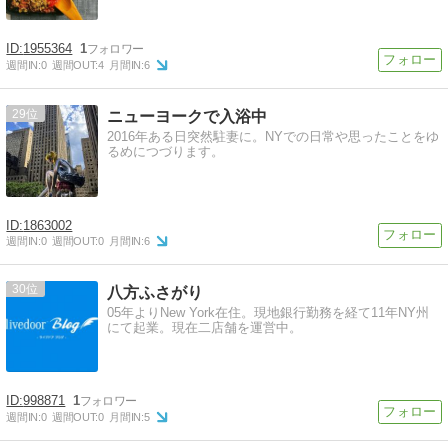
1955364
1
週間IN:
0
週間OUT:
4
月間IN:
6
29
ニューヨークで入浴中
2016年ある日突然駐妻に。NYでの日常や思ったことをゆ
るめにつづります。
1863002
週間IN:
0
週間OUT:
0
月間IN:
6
30
八方ふさがり
05年よりNew York在住。現地銀行勤務を経て11年NY州
にて起業。現在二店舗を運営中。
998871
1
週間IN:
0
週間OUT:
0
月間IN:
5