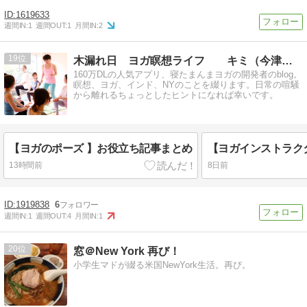
1619633
週間IN:
1
週間OUT:
1
月間IN:
2
19
木漏れ日 ヨガ瞑想ライフ キミ（今津貴美）
160万DLの人気アプリ、寝たまんまヨガの開発者のblog。
瞑想、ヨガ、インド、NYのことを綴ります。日常の喧騒
から離れるちょっとしたヒントになれば幸いです。
【ヨガのポーズ 】お役立ち記事まとめ
13時間前
8日前
1919838
6
週間IN:
1
週間OUT:
4
月間IN:
1
20
窓＠New York 再び！
小学生マドが綴る米国NewYork生活。再び。