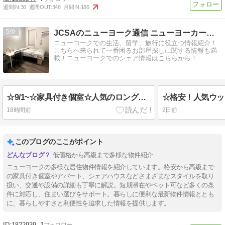
週間IN:
36
週間OUT:
348
月間IN:
186
5
JCSAのニューヨーク通信 ニューヨーカーとシェアしよう！
ニューヨークでの生活、留学、旅行に役立つ情報紹介！
こちらへ来られて一番困るお部屋探しに関する情報も満
載！ニューヨークでのシェア情報はこちらから！
☆9/1~☆家具付き個室☆人気のロングアイランドシティー☆ランドリー☆$900
18時間前
2日前
このブログのここがポイント
低価格から高級まで多様な物件紹介
ニューヨークの多様な居住物件情報を紹介しています。格安から高級まで
の家具付き個室やアパート、シェアハウスなどさまざまなスタイルを取り
扱い、交通や設備の詳細も丁寧に解説。短期滞在やペット可など多くの条
件に対応し、住まい選びをサポート。暮らしに便利な最新物件情報ととも
に、暮らしやすさと利便性を追求した情報を提供します。
1822939
1