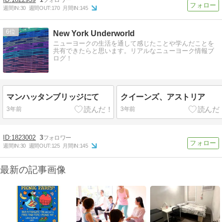
週間IN:
30
週間OUT:
170
月間IN:
145
6
New York Underworld
ニューヨークの生活を通して感じたことや学んだことを
共有できたらと思います。リアルなニューヨーク情報ブ
ログ！
マンハッタンブリッジにて
クイーンズ、アストリア
3年前
3年前
1823002
3
週間IN:
30
週間OUT:
125
月間IN:
145
最新の記事画像