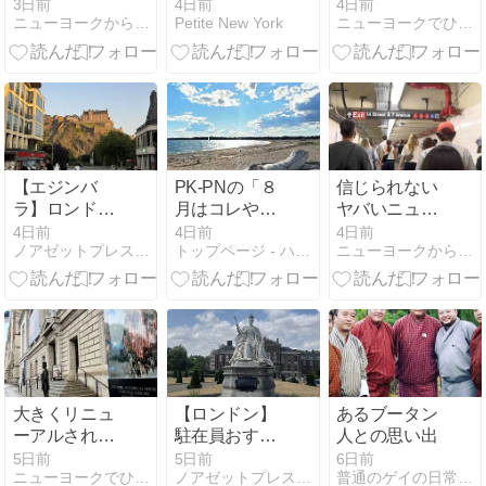
の事件が!!!
思議の国アリ
しで作ったレ
3日前
4日前
4日前
ニューヨークから実況生中継でお伝えします!!!
Petite New York
ニューヨークでひと息しましょ ２
ス 面白い特別
シピが美味し
展 ニューヨー
かった
ク市立博物館
で開催！
Museum of the
City of New
York
【エジンバ
PK-PNの「８
信じられない
ラ】ロンドン
月はコレやっ
ヤバいニュー
から田園風景
てみて❣️」
ヨーク!!!
4日前
4日前
4日前
ノアゼットプレス編集長、今日もニューヨークで困ってます！
トップページ - ハタブログ
ニューヨークから実況生中継でお伝えします!!!
を眺めながら
♬(^^♪♬
電車旅
大きくリニュ
【ロンドン】
あるブータン
ーアルされた
駐在員おすす
人との思い出
ニューヨーク
めのレストラ
5日前
5日前
6日前
ニューヨークでひと息しましょ ２
ノアゼットプレス編集長、今日もニューヨークで困ってます！
普通のゲイの日常生活 in ニューヨーク
歴史協会博物
ンとケンジン