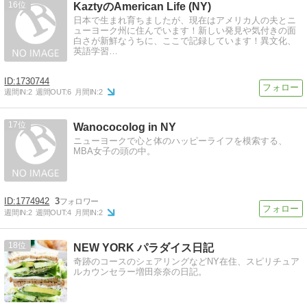
16
KaztyのAmerican Life (NY)
日本で生まれ育ちましたが、現在はアメリカ人の夫とニ
ューヨーク州に住んでいます！新しい発見や気付きの面
白さが新鮮なうちに、ここで記録しています！異文化、
英語学習…
1730744
週間IN:
2
週間OUT:
6
月間IN:
2
17
Wanococolog in NY
ニューヨークで心と体のハッピーライフを模索する、
MBA女子の頭の中。
1774942
3
週間IN:
2
週間OUT:
4
月間IN:
2
18
NEW YORK パラダイス日記
奇跡のコースのシェアリングなどNY在住、スピリチュア
ルカウンセラー増田奈奈の日記。