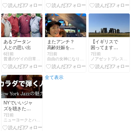
館とキューピ
トン宮殿、リ
ー人形
バティを駆け
抜ける
あるブータン
またアンチ？
【イギリスで
人との思い出
高齢妊娠を煽
困ってます】
るなと釘を刺
世界三大ガッ
6日前
7日前
7日前
普通のゲイの日常生活 in ニューヨーク
自由の女神になりたくて。（New York 理想と現実ライ…
ノアゼットプレス編集長、今日もニューヨークで困ってます！
された超高齢
カリ？灼熱バ
ママ
スでストーン
ヘンジ
全て表示
NYでいいジャ
ズを聴きたい
方へ〜ジャズ
7日前
ニューヨークとハーレムと音楽のはなし
ツアー｜ジャ
ムセッショ