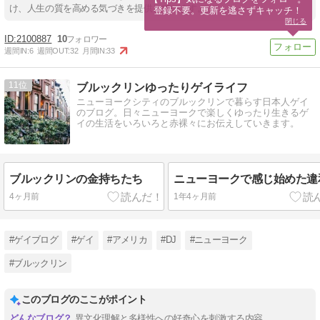
け、人生の質を高める気づきを提供しています。
登録不要。更新を逃さずキャッチ！
閉じる
2100887
10
週間IN:
6
週間OUT:
32
月間IN:
33
11
ブルックリンゆったりゲイライフ
ニューヨークシティのブルックリンで暮らす日本人ゲイ
のブログ。日々ニューヨークで楽しくゆったり生きるゲ
イの生活をいろいろと赤裸々にお伝えしていきます。
ブルックリンの金持ちたち
ニューヨークで感じ始めた違
4ヶ月前
1年4ヶ月前
#ゲイブログ
#ゲイ
#アメリカ
#DJ
#ニューヨーク
#ブルックリン
このブログのここがポイント
異文化理解と多様性への好奇心を刺激する内容