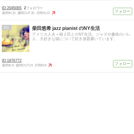
2045065
2
週間IN:
10
週間OUT:
20
月間IN:
10
8
柴田悠希 jazz pianist のNY生活
アメリカ人夫＋猫２匹とのNY生活。ジャズや趣味のバレ
エ、大好きな猫について好き放題書いています。
1876772
週間IN:
8
週間OUT:
24
月間IN:
8