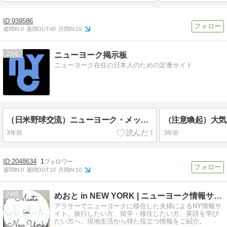
939586
週間IN:
0
週間OUT:
40
月間IN:
10
23
ニューヨーク掲示板
ニューヨーク在住の日本人のための定番サイト
（日米野球交流）ニューヨーク・メッツJapanese Heritage Night開催（8月25日）のお知らせ
（注意喚起）大気
3年前
3年前
2048634
1
週間IN:
0
週間OUT:
10
月間IN:
10
24
めおと in NEW YORK | ニューヨーク情報サイト
アラサーでニューヨークに移住した夫婦によるNY情報サ
イト。旅行したい方、留学・移住したい方、英語を学び
たい方へ、現地生活から得た役立つ情報をご紹介。