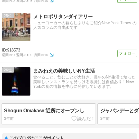
週間IN:
0
週間OUT:
5
月間IN:
10
25
メトロポリタンダイアリー
ニューヨーカーの暮らしぶりをご紹介New York Times の
人気コラムの自由訳です
918573
週間IN:
0
週間OUT:
0
月間IN:
10
26
まみねえの美味しいNY生活
食べること、飲むことが大好き。長年のNY生活で培った
美味しいレストランを見つける嗅覚には自信あり！New
Yorkの食の情報を中心に発信していきます。
Shogun Omakase:近所にオープンしたリーズナブルなお寿司屋さん
ジャパンデーとダ
3年前
3年前
このブログのここがポイント