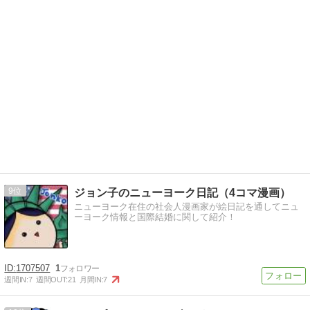
9
ジョン子のニューヨーク日記（4コマ漫画）
ニューヨーク在住の社会人漫画家が絵日記を通してニュ
ーヨーク情報と国際結婚に関して紹介！
1707507
1
週間IN:
7
週間OUT:
21
月間IN:
7