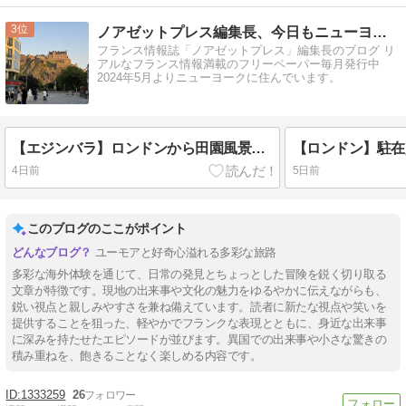
3
ノアゼットプレス編集長、今日もニューヨークで困ってます！
フランス情報誌「ノアゼットプレス」編集長のブログ リ
アルなフランス情報満載のフリーペーパー毎月発行中
2024年5月よりニューヨークに住んでいます。
【エジンバラ】ロンドンから田園風景を眺めながら電車旅
4日前
5日前
このブログのここがポイント
ユーモアと好奇心溢れる多彩な旅路
多彩な海外体験を通じて、日常の発見とちょっとした冒険を鋭く切り取る
文章が特徴です。現地の出来事や文化の魅力をゆるやかに伝えながらも、
鋭い視点と親しみやすさを兼ね備えています。読者に新たな視点や笑いを
提供することを狙った、軽やかでフランクな表現とともに、身近な出来事
に深みを持たせたエピソードが並びます。異国での出来事や小さな驚きの
積み重ねを、飽きることなく楽しめる内容です。
1333259
26