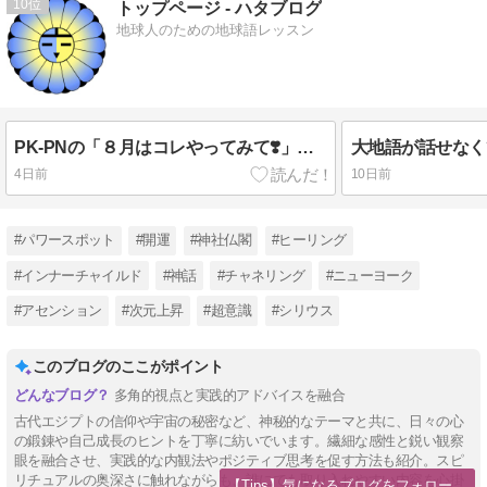
10
トップページ - ハタブログ
地球人のための地球語レッスン
PK-PNの「８月はコレやってみて❣️」♬(^^♪♬
4日前
10日前
#パワースポット
#開運
#神社仏閣
#ヒーリング
#インナーチャイルド
#神話
#チャネリング
#ニューヨーク
#アセンション
#次元上昇
#超意識
#シリウス
このブログのここがポイント
多角的視点と実践的アドバイスを融合
古代エジプトの信仰や宇宙の秘密など、神秘的なテーマと共に、日々の心
の鍛錬や自己成長のヒントを丁寧に紡いでいます。繊細な感性と鋭い観察
眼を融合させ、実践的な内観法やポジティブ思考を促す方法も紹介。スピ
リチュアルの奥深さに触れながらも、誰にでも取り入れやすい内容を心掛
【Tips】気になるブログをフォロー。
