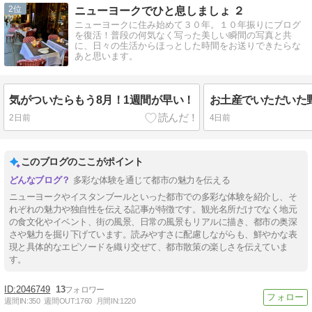
2
ニューヨークでひと息しましょ ２
ニューヨークに住み始めて３０年。１０年振りにブログ
を復活！普段の何気なく写った美しい瞬間の写真と共
に、日々の生活からほっとした時間をお送りできたらな
あと思います。
気がついたらもう8月！1週間が早い！
2日前
4日前
このブログのここがポイント
多彩な体験を通じて都市の魅力を伝える
ニューヨークやイスタンブールといった都市での多彩な体験を紹介し、そ
れぞれの魅力や独自性を伝える記事が特徴です。観光名所だけでなく地元
の食文化やイベント、街の風景、日常の風景もリアルに描き、都市の奥深
さや魅力を掘り下げています。読みやすさに配慮しながらも、鮮やかな表
現と具体的なエピソードを織り交ぜて、都市散策の楽しさを伝えていま
す。
2046749
13
週間IN:
350
週間OUT:
1760
月間IN:
1220