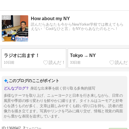
4
How about my NY
読んだらあなたも今からNewYorker学校では教えてもら
えない「Coolなひと言」をNYからあなたのもとへ！
ラジオに出ます！
Tokyo → NY
10日前
33日前
このブログのここがポイント
身近な出来事を鋭く切り取る多角的描写
多様なテーマを取り上げ、ニューヨークと日本を行き来しながら、日常の
風景や季節の移り変わりを鮮やかに綴ります。タイトルはユーモアと好奇
心を誘うものが多く、文章は親しみやすくも鋭い切り口を持ち、読者の想
像力を掻き立てます。写真やリンクを巧みに織り交ぜ、情報と視覚の両面
から豊かな表現を追求しています。
1368947
7