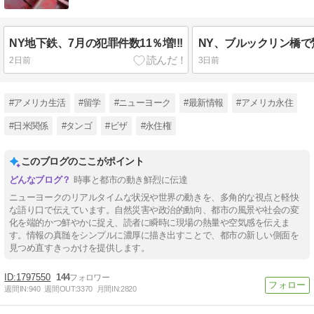
NY地下鉄、7月の犯罪件数11％増!!!
NY、ブルックリン橋で驚
2日前
3日前
#アメリカ生活
#留学
#ニューヨーク
#最新情報
#アメリカ永住
#日米関係
#タンゴ
#ビザ
#永住権
このブログのここがポイント
時事と都市の動き鮮烈に伝達
ニューヨークのリアルタイムな状況や世界の動きを、多角的な視点と軽快
な語り口で伝えています。自然災害や政治的動向、都市の風景や社会の変
化を端的かつ鮮やかに捉え、読者に瞬時に現場の熱量や空気感を伝えま
す。情報の真髄をシンプルに濃厚に描き出すことで、都市の新しい側面を
見つめ直すきっかけを提供します。
1797550
144
週間IN:
940
週間OUT:
3370
月間IN:
2820