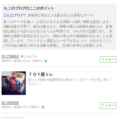
このブログのここがポイント
多角的な視点と人生観を伝える多彩なテーマ
多くのテーマを扱い、人生のさまざまな局面への鋭い洞察を提供します。
高齢出産や子育て、政治の動きなど、時事や個人の経験を融合させ、多角
的な視点から語りかけるスタイルが特徴です。それぞれの話題に対し、具
体的な体験や意見を交えながら、独自の考え方や価値観を伝えることを意
識しています。フランクさと適度なユーモアを交えつつ、人生のタイミン
グや社会の動きに対する見解を展開し、読者の好奇心を刺激します。
1796853
6
週間IN:
2
週間OUT:
122
月間IN:
4
15
ＴＯＹ筋トレ
筋トレ情報や健康情報を載せています！ぜひ見に来てく
ださい！
1835355
週間IN:
2
週間OUT:
6
月間IN:
2