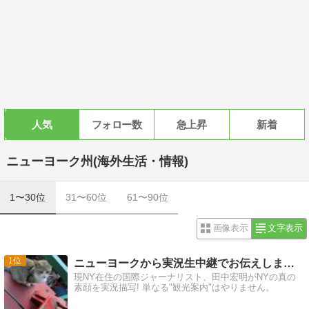
人気
フォロー数
急上昇
新着
ニューヨーク州(海外生活・情報)
1〜30位
31〜60位
61〜90位
画像表示
文字表示
1
ニューヨークから実況生中継でお伝えします!!!
現NY在住の国際ジャーナリスト、田中宏明がNYの真の
素顔を実況描写! 単なる"観光案内"はやりません。