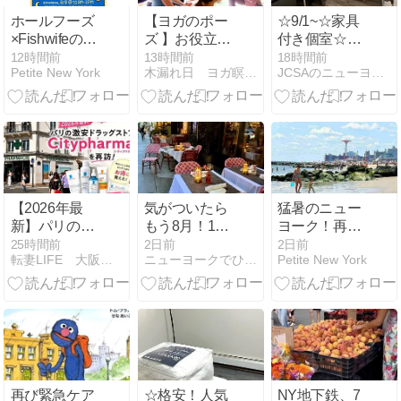
ホールフーズ
【ヨガのポー
☆9/1~☆家具
×Fishwifeの人
ズ 】お役立ち
付き個室☆人
気トートバッ
記事まとめ
気のロングア
12時間前
13時間前
18時間前
Petite New York
木漏れ日 ヨガ瞑想ライフ キミ（今津貴美）
JCSAのニューヨーク通信 ニューヨーカーとシェアしよう！
グが明日もら
イランドシテ
える！限定イ
ィー☆ランド
ベント開催
リー☆$900
【2026年最
気がついたら
猛暑のニュー
新】パリの激
もう8月！1週
ヨーク！再び
安ドラッグス
間が早い！
ヒートアドバ
25時間前
2日前
2日前
転妻LIFE 大阪→東京→NY
ニューヨークでひと息しましょ ２
Petite New York
トア
イザリー Heat
「Citypharma」
Advisory 体感
を再訪！【価
気温100℉近く
格比較・タッ
の予報
クスフリー情
報】
再び緊急ケア
☆格安！人気
NY地下鉄、7