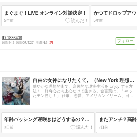
まぐまぐ！LIVE オンライン対談決定！
5年前
5年前
1836408
週間IN:
3
週間OUT:
27
月間IN:
6
14
自由の女神になりたくて。（New York 理想と現実ライ…
華やかな理想的街で、庶民的な現実生活を Enjoy する方
法！ 好奇心と向上心だけで生きる。合言葉は、「やっ
たモン勝ち！」 仕事、恋愛、アメリカンドリーム、日…
年齢バッシング遅咲きはどうするの？超高齢妊活のメンターになる？！
3日前
7日前