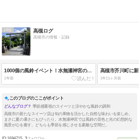
14
高槻ログ
高槻市の情報・記録
1000個の風鈴イベント！水無瀬神宮の招福の風
1年前
1年11ヶ月前
このブログのここがポイント
季節感重視のスイーツと涼やかな風鈴の調和
高槻市の新たなスイーツ店は旬の果物を活かした自然な味わいを楽しめ、
まさに夏の暑さにもぴったり。水無瀬神宮では風鈴の音色と光の幻想的な
風景が心を癒す。どちらも季節を感じさせる素敵な空間だ。
1694715
3