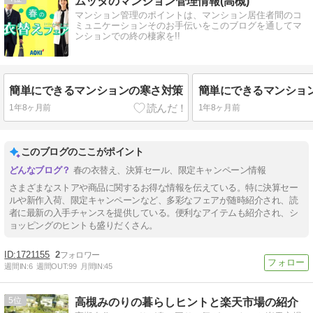
ムッタのマンション管理情報(高槻)
マンション管理のポイントは、マンション居住者間のコ
ミュニケーションそのお手伝いをこのブログを通してマ
ンションでの終の棲家を!!
簡単にできるマンションの寒さ対策
簡単にできるマンショ
1年8ヶ月前
1年8ヶ月前
このブログのここがポイント
春の衣替え、決算セール、限定キャンペーン情報
さまざまなストアや商品に関するお得な情報を伝えている。特に決算セー
ルや新作入荷、限定キャンペーンなど、多彩なフェアが随時紹介され、読
者に最新の入手チャンスを提供している。便利なアイテムも紹介され、シ
ョッピングのヒントも盛りだくさん。
1721155
2
週間IN:
6
週間OUT:
99
月間IN:
45
5
高槻みのりの暮らしヒントと楽天市場の紹介