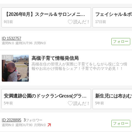
【2026年8月】スクール＆サロンメニュー
9日前
17日前
1532757
週間IN:
0
週間OUT:
96
月間IN:
0
13
高槻子育て情報発信局
高槻在住の管理人が実際に子育てをしながら役に立つ情
報やお出かけ情報をシェア！子育て中のママ必見！！
安満遺跡公園のドックランGrcss(グラス)紹介！
5年前
5年前
2028895
3
週間IN:
0
週間OUT:
90
月間IN:
0