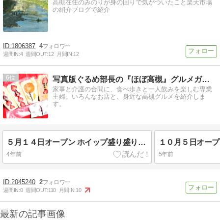
高槻在住のみのりが身の回りで気がついたこと楽天市場
の紹介ブログで紹介
1806387
4
週間IN:
4
週間OUT:
12
月間IN:
12
6
写真版ぐるめ部長の『ほぼ高槻』グルメガイド vol.２
家事と介護の合間に、食べ歩きと一人飲みを楽しむ専業
主婦。いろんなお店と、身近な高槻グルメを紹介しま
す。
５月１４日オープン ホイップ盛り盛りフルーツサンド【京都古都果 高槻店】
4年前
5年前
2045240
2
週間IN:
0
週間OUT:
110
月間IN:
10
最新の記事画像