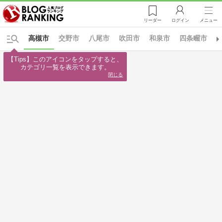
リーダー
ログイン
メニュー
高槻市
交野市
八尾市
吹田市
和泉市
四条畷市
【Tips】このアイコンをタップすると、

カテゴリ一覧を表示できます。
閉じる