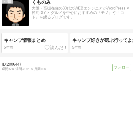
20
くものみ
大阪・高槻在住の30代のWEBエンジニアがWordPress ×
節約DIY × グルメを中心におすすめの『モノ』や『コ
ト』を綴るブログです。
キャンプ情報まとめ
5年前
5年前
2006447
週間IN:
0
週間OUT:
18
月間IN:
0