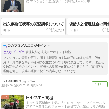
に マンション問題解決！ 無料相談も承り中。
出欠票委任状等の閲覧請求について
賃借人と管理組合の関
3日前
12日前
このブログのここがポイント
管理規約と法改正のポイント解説
マンションの管理や再生に関する最新動向や法改正の詳細を鮮明に伝えて
おり、具体的な事例や運用の変化について丁寧に解説しています。改正点
や改定手続きのポイント、実務への影響を的確に伝えることで、実用的な
理解を促し、現場の運営に役立つ内容となっています。
1761886
3
週間IN:
56
週間OUT:
192
月間IN:
264
3
I〜LOVE〜高槻
すっかり高槻市がお気に入りの街になり、マイホームも
建てて永住生活のスタート！高槻市のお気に入りの場所