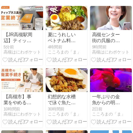
【JR高槻駅周
夏にうれしい
高槻センター
辺】ティップ
ベトナム料理
街の呉服のた
ネス高槻が閉
R サイゴンさ
か峰が閉店へ
5分前
4時間前
9時間前
高槻はにわポケット
こころまの「ま」
高槻はにわポケット
店｜現時点で
んの「コムデ
｜新しい店舗
分かること
ィア＆チェ
の場所
ー・タップ・
カム」
【高槻市】事
幻想的な水槽
一年ぶりの金
業をやめるな
で泳ぐ魚たち
魚からの明日
ら｜税務署だ
ASOKOさん
から「お盆休
10時間前
30時間前
2日前
高槻はにわポケット
こころまの「ま」
こころまの「ま」
けでなく市
の「目玉焼き
み前半スター
税・府税への
のせ そばめ
ト」
届出も
し」