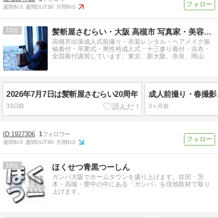
週間IN:
0
週間OUT:
90
月間IN:
0
15
髪斬屋さむらい・大阪 高槻市 写真家・美容師・着付師・着付…
高槻市出張成人式前撮り・衣装レンタル・ヘアメイク振
袖着付・卒業式・男性袴成人式・十三参り着付・浴衣・
全国着付講習しています。東京、新大阪、奈良、岡山
2026年7月7日は髪斬屋さむらい20周年
成人前撮り・春撮影
33日前
3ヶ月前
1927306
1
週間IN:
0
週間OUT:
80
月間IN:
0
16
ほくせつ青黒つーしん
ガンバ大阪でホームタウンを盛り上げます。吹田・茨
木・高槻・豊中の中にある「ガンバ」を現地取材で取り
上げます。