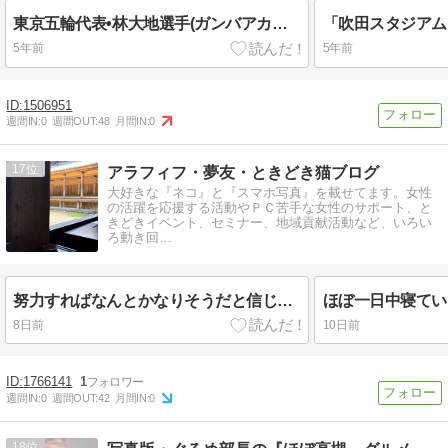
東京五輪代表•林大地選手(ガンバアカデミー出身)の横断幕を訪ねて【ほくせつ青黒トピック】’21
5年前
5年前
1506951
週間IN:
0
週間OUT:
48
月間IN:
0
17
アラフィフ・夢友・ときどき猫ブログ
大好きな『ネコ』と『スマホ写真』を載せてます。女性
の活躍を応援する活動やＰＣ苦手な女性のサポート、と
きどきイベント、セミナー、地域貢献活動など、いろい
ろ動き回…
努力すればなんとかなりそうだと信じて頑張っていることの一つはこれ
8日前
10日前
1766141
1
週間IN:
0
週間OUT:
42
月間IN:
0
18