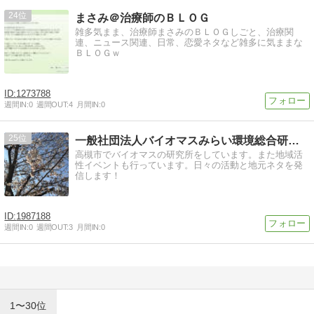
24
まさみ＠治療師のＢＬＯＧ
雑多気まま、治療師まさみのＢＬＯＧしごと、治療関
連、ニュース関連、日常、恋愛ネタなど雑多に気ままな
ＢＬＯＧｗ
1273788
週間IN:
0
週間OUT:
4
月間IN:
0
25
一般社団法人バイオマスみらい環境総合研究所
高槻市でバイオマスの研究所をしています。また地域活
性イベントも行っています。日々の活動と地元ネタを発
信します！
1987188
週間IN:
0
週間OUT:
3
月間IN:
0
1〜30位