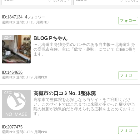
1847134
4
週間IN:
0
週間OUT:
15
月間IN:
0
22
BLOG Pちやん
〜北海道出身独身男のパンチのある自由帳〜北海道出身
の高槻市在住。主に「飲食・趣味」について 自由に書き
ます。
1464636
週間IN:
0
週間OUT:
9
月間IN:
0
23
高槻市の口コミNo. 1整体院
高槻市で整体院をお探しなら当サイトをご利用くださ
い。このサイトではこれまでに来院が多かった症状や当
院の施術が効果的だと考えられる症状をまとめておりま
す。
2077475
週間IN:
0
週間OUT:
8
月間IN:
0