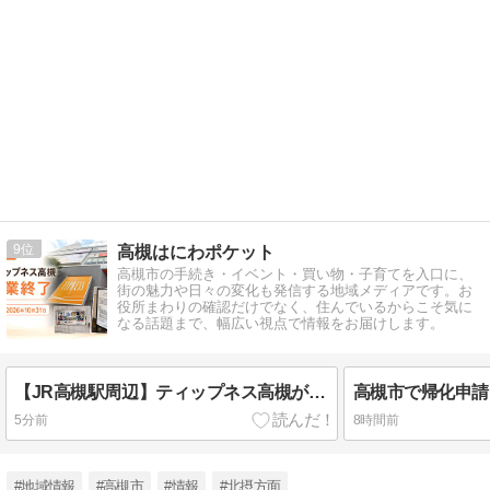
9
高槻はにわポケット
高槻市の手続き・イベント・買い物・子育てを入口に、
街の魅力や日々の変化も発信する地域メディアです。お
役所まわりの確認だけでなく、住んでいるからこそ気に
なる話題まで、幅広い視点で情報をお届けします。
【JR高槻駅周辺】ティップネス高槻が閉店｜現時点で分かること
5分前
8時間前
#地域情報
#高槻市
#情報
#北摂方面