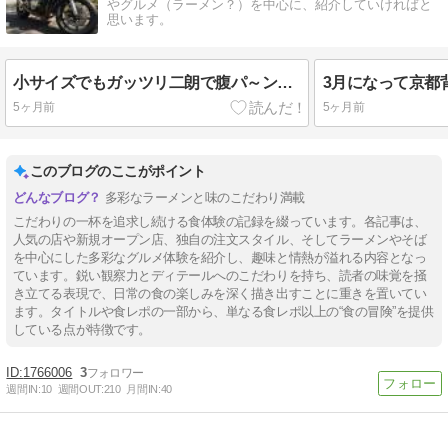
やグルメ（ラーメン？）を中心に、紹介していければと
思います。
小サイズでもガッツリ二朗で腹パ～ン！ I♡京都拉麺1894『キラメキノトリ 宇治槇島店51』
5ヶ月前
5ヶ月前
このブログのここがポイント
多彩なラーメンと味のこだわり満載
こだわりの一杯を追求し続ける食体験の記録を綴っています。各記事は、
人気の店や新規オープン店、独自の注文スタイル、そしてラーメンやそば
を中心にした多彩なグルメ体験を紹介し、趣味と情熱が溢れる内容となっ
ています。鋭い観察力とディテールへのこだわりを持ち、読者の味覚を掻
き立てる表現で、日常の食の楽しみを深く描き出すことに重きを置いてい
ます。タイトルや食レポの一部から、単なる食レポ以上の“食の冒険”を提供
している点が特徴です。
1766006
3
週間IN:
10
週間OUT:
210
月間IN:
40