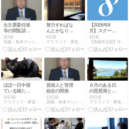
出欠票委任状
努力すればな
【2026年8
等の閲覧請求
んとかなりそ
月】スクール
について
うだと信じて
＆サロンメニ
3日前
8日前
9日前
高槻・島本マンション管理ネットワーク
アラフィフ・夢友・ときどき猫ブログ
【高槻市北部】Rapport(ラポール）アロマの教室
頑張っている
ュー
ことの一つは
これ
ほぼ一日中寝
賃借人と管理
６月のある日
ている猫たち
組合の関係
の琵琶湖と長
が要求してく
命寺、湖西道
10日前
12日前
13日前
アラフィフ・夢友・ときどき猫ブログ
高槻・島本マンション管理ネットワーク
アラフィフ・夢友・ときどき猫ブログ
るとき
路で感じたこ
と