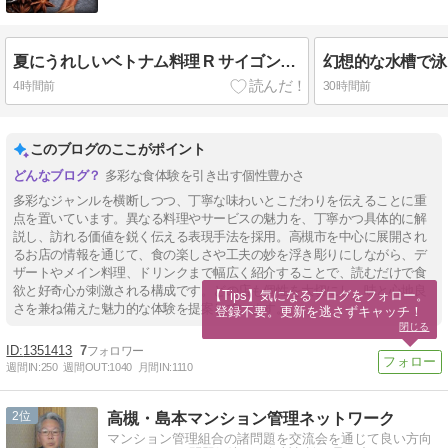
夏にうれしいベトナム料理 R サイゴンさんの「コムディア＆チェー・タップ・カム」
4時間前
30時間前
このブログのここがポイント
多彩な食体験を引き出す個性豊かさ
多彩なジャンルを横断しつつ、丁寧な味わいとこだわりを伝えることに重
点を置いています。異なる料理やサービスの魅力を、丁寧かつ具体的に解
説し、訪れる価値を鋭く伝える表現手法を採用。高槻市を中心に展開され
るお店の情報を通じて、食の楽しさや工夫の妙を浮き彫りにしながら、デ
ザートやメイン料理、ドリンクまで幅広く紹介することで、読むだけで食
欲と好奇心が刺激される構成です。どの店も個性を大切にし、味と心地良
【Tips】気になるブログをフォロー。

さを兼ね備えた魅力的な体験を提案しています。
登録不要。更新を逃さずキャッチ！
閉じる
1351413
7
週間IN:
250
週間OUT:
1040
月間IN:
1110
2
高槻・島本マンション管理ネットワーク
マンション管理組合の諸問題を交流会を通じて良い方向