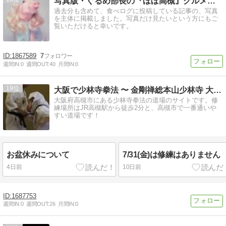
写真版・ぐるめ部長の『ほぼ高槻』グルメガイド
過去分も含めて、食べログに投稿している記事の、写真
を主体に掲載しました。写真だけ見たいという方にもご
覧いただけると幸いです。
1867589
7
週間IN:
0
週間OUT:
40
月間IN:
0
19
大阪で少林寺拳法 〜 金剛禅総本山少林寺 大阪高槻道院
大阪府高槻市にある少林寺拳法の道場のサイトです。修
練場所はJR高槻駅から徒歩2分と、高槻市で一番通いや
すい道場です！
お盆休みについて
7/31(金)は修練はありません
4日前
10日前
1687753
週間IN:
0
週間OUT:
26
月間IN:
0