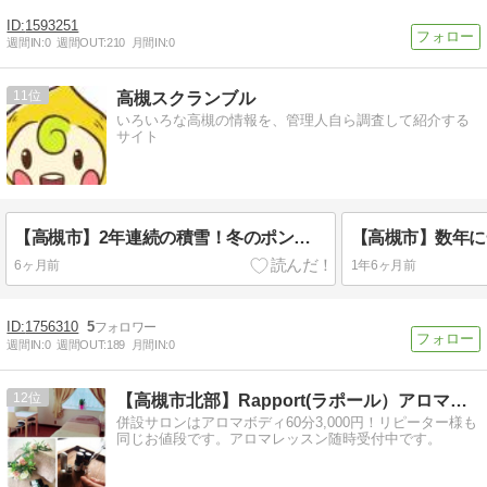
1593251
週間IN:
0
週間OUT:
210
月間IN:
0
11
高槻スクランブル
いろいろな高槻の情報を、管理人自ら調査して紹介する
サイト
【高槻市】2年連続の積雪！冬のポンポン山で雪山登山（2026.2.8）
6ヶ月前
1年6ヶ月前
1756310
5
週間IN:
0
週間OUT:
189
月間IN:
0
12
【高槻市北部】Rapport(ラポール）アロマの教室
併設サロンはアロマボディ60分3,000円！リピーター様も
同じお値段です。アロマレッスン随時受付中です。