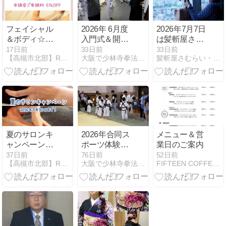
フェイシャル
2026年 6月度
2026年7月7日
＆ボディ☆お
入門式＆開祖
は髪斬屋さむ
試しレッスン
忌法要
らい20周年
17日前
33日前
33日前
【高槻市北部】Rapport(ラポール）アロマの教室
大阪で少林寺拳法 〜 金剛禅総本山少林寺 大阪高槻道院
髪斬屋さむらい・大阪 高槻市 写真家・美容師・着付師・着付…
受付中！
夏のサロンキ
2026年合同ス
メニュー＆営
ャンペーンの
ポーツ体験教
業日のご案内
ご案内です！
室お疲れ様で
37日前
76日前
52日前
【高槻市北部】Rapport(ラポール）アロマの教室
大阪で少林寺拳法 〜 金剛禅総本山少林寺 大阪高槻道院
FIFTEEN COFFEE ROASTERS
した！