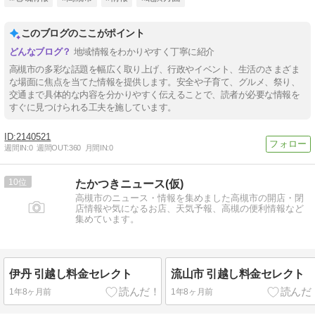
このブログのここがポイント
地域情報をわかりやすく丁寧に紹介
高槻市の多彩な話題を幅広く取り上げ、行政やイベント、生活のさまざま
な場面に焦点を当てた情報を提供します。安全や子育て、グルメ、祭り、
交通まで具体的な内容を分かりやすく伝えることで、読者が必要な情報を
すぐに見つけられる工夫を施しています。
2140521
週間IN:
0
週間OUT:
360
月間IN:
0
10
たかつきニュース(仮)
高槻市のニュース・情報を集めました高槻市の開店・閉
店情報や気になるお店、天気予報、高槻の便利情報など
集めています。
伊丹 引越し料金セレクト
流山市 引越し料金セレクト
1年8ヶ月前
1年8ヶ月前