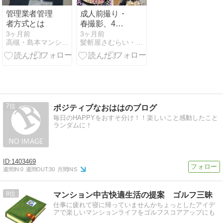
管理業者管理
成人前撮り・
者方式とは
春撮影、4
月・5月のお
3ヶ月前
3ヶ月前
高槻・島本マンション管理ネットワーク
髪斬屋さむらい・大阪 高槻市 写真家・美容師・着付師・着付…
客様
7
ポジティブなおははのブログ
毎日のHAPPYをおすそ分け！！楽しいこと感動したこと
ランダムに！
1403469
週間IN:
0
週間OUT:
30
月間IN:
5
8
マンション中古快適生活の提案 ゴルフ三昧
仕事に疲れて寝に帰っていませんかちょっとしたアイデ
アで楽しいマンションライフをゴルフスコアアップにも