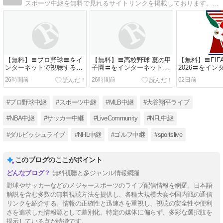
スポーツ中継を無料で見れるサイトリンクを掲載しております。プロ野球全試合、MLB全試合、海外サッカー、NBA、NFL、NHL、国際大会（W杯、WBC）など様々なスポーツを無料でご覧になれます。
【無料】〓プロ野球〓をイ
【無料】〓高校野球 夏の甲
【無料】〓FIFA 
ンターネットで視聴する方
子園〓をインターネットで
2026〓をイ
法
視聴する方法
視聴する方法<
26時間前
26時間前
62日前
#プロ野球中継
#スポーツ中継
#MLB中継
#大谷翔平ライブ
#NBA中継
#サッカー中継
#LiveCommunity
#NFL中継
#ダルビッシュライブ
#NHL中継
#ゴルフ中継
#sportslive
このブログのここがポイント
無料視聴と多ジャンル情報網羅
野球やサッカーなどのメジャースポーツのライブ配信情報を網羅。日本語
解説を含む多数の無料視聴方法を提供し、各種大規模大会や国内戦の通信
リンクを紹介する。情報の正確性と迅速さを重視し、視聴の安全性や便利
さを追求した情報源として差別化。特定の媒体に偏らず、多彩な選択肢を
提示している点が特徴です。