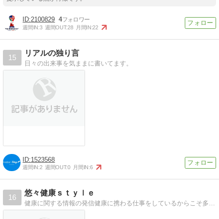
2100829
4
週間IN:
3
週間OUT:
28
月間IN:
22
リアルの独り言
15
日々の出来事を気ままに書いてます。
1523568
週間IN:
2
週間OUT:
0
月間IN:
6
悠々健康ｓｔｙｌｅ
16
健康に関する情報の発信健康に携わる仕事をしているからこそ多くの知識を発信し健康の役に立つ