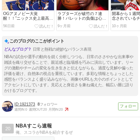
OGアヌノビー大覚
ラプターズが破竹の７連
開幕から１週
醒！！”ニックス史上最高の
勝！バレットの負傷は心配
念されている
プレー”で29PTSビハインド
ながら…好調の要因の１つ
こ？心配＆期
56日前
9ヶ月前
10ヶ月前
からの逆転で王手へ
はベンチの好調か
ートを切った5
このブログのここがポイント
日常と熱戦の絶妙なバランス表現
NBAの試合や選手の動向を鋭く分析しつつも、日常のささやかな出来事や
雑談を織り交ぜることで、親近感と臨場感を巧みに演出しています。リー
グの激動やチームの変化を生き生きと伝えながらも、過度な見解や偏った
評価を避け、自然体の視点を重視しています。多彩な情報とちょっとした
感想をバランスよく盛り込みながら、画像やURLも大小のポイントとして
アクセントにしています。見応えと身近さを兼ね備えた、幅広い層に語り
かけるブログです。
1921373
8
週間IN:
0
週間OUT:
20
月間IN:
20
NBAすこら速報
20
俺、スコラがNBAを紹介するぜ