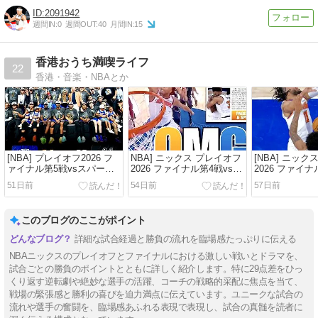
2091942
週間IN:
0
週間OUT:
40
月間IN:
15
香港おうち満喫ライフ
22
香港・音楽・NBAとか
[NBA] プレイオフ2026 フ
NBA] ニックス プレイオフ
[NBA] ニック
ァイナル第5戦vsスパー
2026 ファイナル第4戦vsス
2026 ファイナ
ズ〜ニックス優勝♡ブラン
パーズ〜29点差から救世主
パーズ〜27年
51日前
54日前
57日前
ソン圧倒的！45得点でMVP
OGが降りてきた！ファイ
46日ぶりに負
ナル史上最大の逆転勝利
このブログのここがポイント
詳細な試合経過と勝負の流れを臨場感たっぷりに伝える
NBAニックスのプレイオフとファイナルにおける激しい戦いとドラマを、
試合ごとの勝負のポイントとともに詳しく紹介します。特に29点差をひっ
くり返す逆転劇や絶妙な選手の活躍、コーチの戦略的采配に焦点を当て、
戦場の緊張感と勝利の喜びを迫力満点に伝えています。ユニークな試合の
流れや選手の奮闘を、臨場感あふれる表現で表現し、試合の真髄を読者に