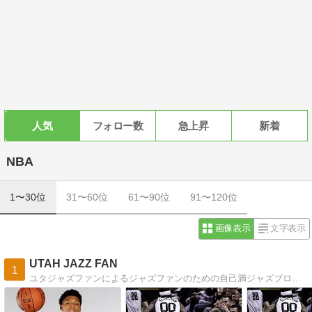
人気
フォロー数
急上昇
新着
NBA
1〜30位
31〜60位
61〜90位
91〜120位
画像表示
文字表示
UTAH JAZZ FAN
1
ユタジャズファンによるジャズファンのための自己満ジャズブログ。 難しい事は知りません。 ただ試合を観て一喜一憂してるファンでいたいです。