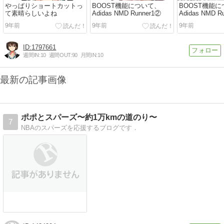
やっぱりショートカットっ
BOOST機能について、
BOOST機能
て素晴らしいよね
Adidas NMD Runner1②
Adidas NMD R
9年前
9年前
9年前
1797661
週間IN:
10
週間OUT:
90
月間IN:
10
最新の記事画像
ポポとスパーズ〜約1万kmの道のり〜
7
NBAのスパーズを応援するブログです．