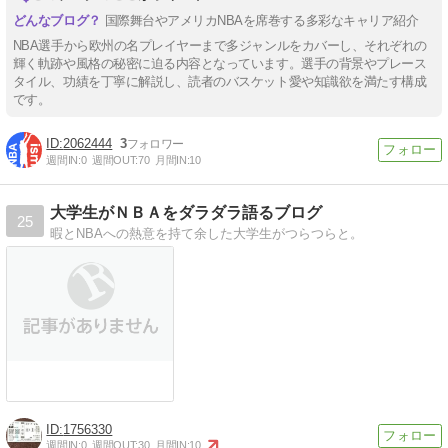
国際舞台やアメリカNBAを席巻する多彩なキャリア紹介
NBA選手から欧州の名プレイヤーまで多ジャンルをカバーし、それぞれの
輝く軌跡や風格の秘密に迫る内容となっています。選手の背景やプレース
タイル、功績を丁寧に解説し、読者のバスケット愛や知識欲を満たす構成
です。
2062444
3
週間IN:
0
週間OUT:
70
月間IN:
10
大学生がＮＢＡをダラダラ語るブログ
25
暇とNBAへの熱意を持て余した大学生がつらつらと。
1756330
週間IN:
0
週間OUT:
30
月間IN:
10