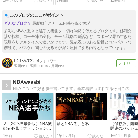
1時間40分前
7時間前
11時間前
このブログのここがポイント
最新動向とチーム内幕を鋭く解説
多彩なNBAの動きと選手の裏側を、切れ味鋭く伝えるブログです。移籍交
渉や指標、コーチ陣の変化、チーム戦略の裏話など、スポーツ界の生きた
現場をリアルタイムで追いかけます。読み応えのある情報とコンパクトな
解説で、バスケに関心のある方が深く理解できる内容となっています。
1557032
4
週間IN:
10
週間OUT:
785
月間IN:
20
NBAwasabi
5
NBAについて好き勝手書いてます。基本着眼点ずれてる今日この頃。個人的にはBULLSをひいきしがち。
🏀【2025年最新版】NBA観
酒とNBA選手と私
【保存版、随時
戦者必見！ファッションセ
関連のバッシュ
ンスが光るNBA選手5選
ニフォームが出
1年前
1年1ヶ月前
1年11ヶ月前
を集めてみた