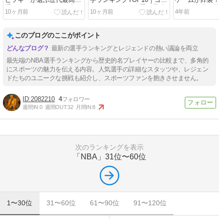
ビツキーが選ぶ歴代最高選
手ランキングTOP10｜ヨキ
ゲームが炸裂
手！いや・・・なんか違く
ッチ vs SGA、今季の最強
クスが劇的な
10ヶ月前
10ヶ月前
4年前
ね？
プレイヤーは？
このブログのここがポイント
最新の選手ランキングとレジェンドの熱い議論を両立
最先端のNBA選手ランキングから歴史的名プレイヤーの比較まで、多角的
にスポーツの魅力を伝える内容。人気選手の詳細なスタッツや、レジェン
ドたちのユニークな挑戦も紹介し、スポーツファンを飽きさせません。
2082210
4
週間IN:
0
週間OUT:
32
月間IN:
8
次のランキングを表示
「NBA」
31位〜60位
1〜30位
31〜60位
61〜90位
91〜120位