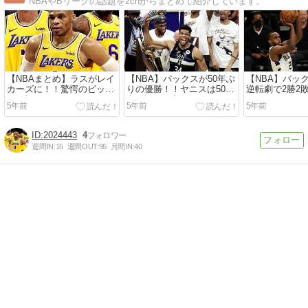
NBAやBリーグの話題を2chからまとめて紹介しています。
【NBAまとめ】ラスがレイ
【NBA】バックスが50年ぶ
【NBA】バッ
カーズに！！驚愕のビック
りの優勝！！ヤニスは50得
逆転劇で2勝2
3結成へ！！
点を記録し文句なしFMVP
に！！
5年前
5年前
5年前
2024443
4
週間IN:
16
週間OUT:
96
月間IN:
40