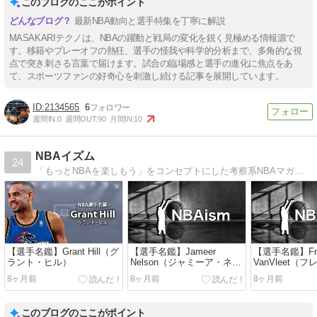
このブログのここがポイント
最新NBA動向と選手特集を丁寧に解説
MASAKARIテクノは、NBAの躍動と戦局の変化を鋭く見極める情報源で
す。移籍やプレーオフの熱狂、選手の怪我や科学的分析まで、多角的な視
点で突き刺さる言葉で届けます。試合の臨場感と選手の進化に焦点をあ
て、スポーツファンの好奇心を刺激し続ける記事を展開しています。
2134565
6
週間IN:
0
週間OUT:
90
月間IN:
10
NBAイズム
24
「もっとNBAを楽しもう」をコンセプトにした考察系NBAマガジン。ちょっとマニアックな数字も見ながら、NBAに関するコラム、考察、プレビュー、プレーヤーの紹介（選手名鑑）などをお届けしています。
【選手名鑑】Grant Hill（グ
【選手名鑑】Jameer
【選手名鑑】Fr
ラント・ヒル）
Nelson（ジャミーア・ネル
VanVleet（
ソン）
ブリート）
8ヶ月前
8ヶ月前
8ヶ月前
このブログのここがポイント