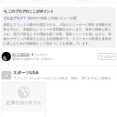
このブログのここがポイント
国内外の情報と詳細レビュー公開
多彩なブランドの新作や限定モデル、人気のスニーカーに関する洞察や比
較を中心に、実践的なレビューや背景解説を行います。海外の情報も取り
入れ、流行の変化とその理由を鋭く分析。最新トレンドを追いながら、技
術やデザインの奥深さも伝える内容構成です。スニーカーの世界を多角的
に楽しむための情報源として役立つことを意識しています。
1720229
4
週間IN:
9
週間OUT:
90
月間IN:
40
スポーツUSA
11
アメリカプロスポーツのブログMLB、NBA、NFLを中心に情報をいち早くお伝えします。