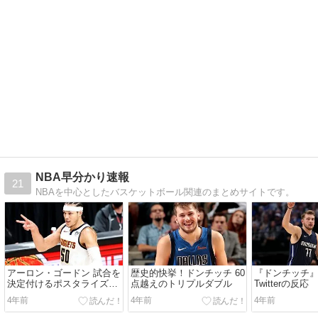
NBA早分かり速報
21
NBAを中心としたバスケットボール関連のまとめサイトです。
アーロン・ゴードン 試合を
歴史的快挙！ドンチッチ 60
『ドンチッチ
決定付けるポスタライズダ
点越えのトリプルダブル
Twitterの反応
ンク
4年前
4年前
4年前