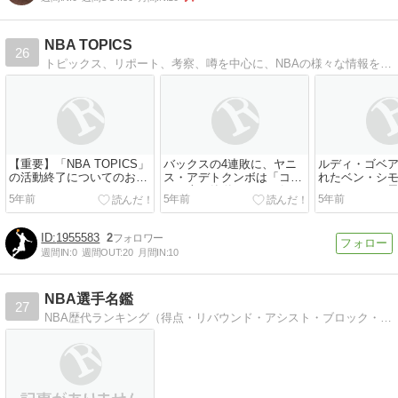
NBA TOPICS
26
トピックス、リポート、考察、噂を中心に、NBAの様々な情報をお届けします。ほぼ必ず毎朝7時に1記事を投稿、一日全体で2~4記事を投稿中。
【重要】「NBA TOPICS」
バックスの4連敗に、ヤニ
ルディ・ゴベ
の活動終了についてのお知
ス・アデトクンボは「コー
れたベン・シ
らせ
トの上で簡単なことは何も
されていると
5年前
5年前
5年前
ない」
1955583
2
週間IN:
0
週間OUT:
20
月間IN:
10
NBA選手名鑑
27
NBA歴代ランキング（得点・リバウンド・アシスト・ブロック・スティール）チーム順位表 個人成績を随時更新。掲載選手もスーパープレイ動画と共に続々追加します。