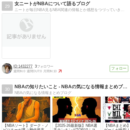
女ニートがNBAについて語るブログ
29
ニートが毎日NBA見るNBA関連の情報とか感想をつづっていきます。
1432277
3
週間IN:
0
週間OUT:
0
月間IN:
10
NBAの知りたいこと - NBAの気になる情報まとめブログ
30
NBAの気になる情報まとめブログ
【NBAソート】ダーク・ノ
【2025-26最新版】NBA選
【NBAまとめ