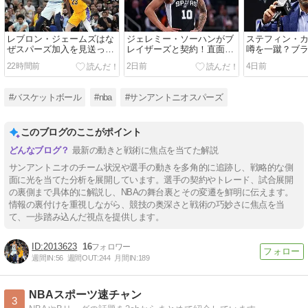
レブロン・ジェームズはな
ジェレミー・ソーハンがブ
ステフィン・
ぜスパーズ加入を見送っ
レイザーズと契約！直面す
噂を一蹴？ブ
た？エージェントが語る真
る厳しい現実とは？
イトGMの「焦
22時間前
2日前
4日前
相。
強戦略。
#バスケットボール
#nba
#サンアントニオスパーズ
このブログのここがポイント
最新の動きと戦術に焦点を当てた解説
サンアントニオのチーム状況や選手の動きを多角的に追跡し、戦略的な側
面に光を当てた分析を展開しています。選手の契約やトレード、試合展開
の裏側まで具体的に解説し、NBAの舞台裏とその変遷を鮮明に伝えます。
情報の裏付けを重視しながら、競技の奥深さと戦術の巧妙さに焦点を当
て、一歩踏み込んだ視点を提供します。
2013623
16
週間IN:
56
週間OUT:
244
月間IN:
189
NBAスポーツ速チャン
3