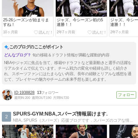
25-26シーズンが始まりま
ジャズ、今シーズン初の5
ジャズ、今シー
すね！
連勝！！
連勝！！
10ヶ月前
2年7ヶ月前
2年7ヶ月前
このブログのここがポイント
旬の移籍＆ドラフト情報が満載な躍動的内容
NBAやジャズに焦点を当て、移籍やドラフトなど最新動きと選手の活躍を
リアルタイムで伝えています。チーム戦力の変化や経緯も詳しく紹介さ
れ、スポーツファンにはたまらない内容。長年の経験とリアルな感想を通
じて、プレイヤーの魅力やチームの未来予想も楽しめます。
1938828
13
週間IN:
200
週間OUT:
190
月間IN:
720
SPURS-GYM:NBA,スパーズ情報届けます.
2
NBA､SPURS（スパーズ）応援ブログです．スパーズのコアな情報をお届けします。