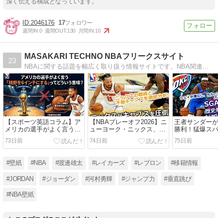
深く伝える構成となっています。
2046176
17
週間IN:
0
週間OUT:
130
月間IN:
10
MASAKARI TECHNO NBAフリークスサイト
23
NBAに関する話題を幅広く取り扱う情報サイトです。NBA関連ニュースをはじめ、ジャンプ力・スピードなどの身体能力や、スキルに関する記事も展開しています。自作の壁紙も掲載中です。NBA・バスケファンに向けて情報発信を行っています。
【スポーツ英語コラム】ア
【NBAプレーオフ2026】ニ
王者サンダー
メリカの選手がよく言う
ューヨーク・ニックス、怒
勝利！猛爆ス
「視野を6インチにする」
涛の10連勝でファイナルへ
た歴史的「76
73日前
74日前
75日前
ってどういう意味？
王手！「執念」の猛攻でキ
ェンバンヤマ
ャブスを圧倒
な現実
#壁紙
#NBA
#渡邊雄太
#レイカーズ
#レブロン
#移籍情報
#JORDAN
#ジョーダン
#河村勇輝
#ジャンプ力
#垂直跳び
#NBA壁紙