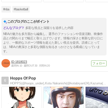
#nba
#basketball
このブログのここがポイント
多彩な視点と深掘りを追求した内容
NBAの魅力を多方面から編集し、選手のファッションや音楽活動、映像作
品との関わりまで幅広く取り上げています。情報の深さと斬新な切り口に
より、一般的なスポーツ情報を超えた新しい視点を提供。読者にとって
は、NBAの奥深さと多彩な側面を知るきっかけとなる構成になっていま
す。
1818023
週間IN:
10
週間OUT:
30
月間IN:
20
Hopps Of Pop
6
HOPPS(@hoops_under),Kota Nakanishi(@kotabryant24),Kazuma(kazuma_nba72)が共同制作してるブ…