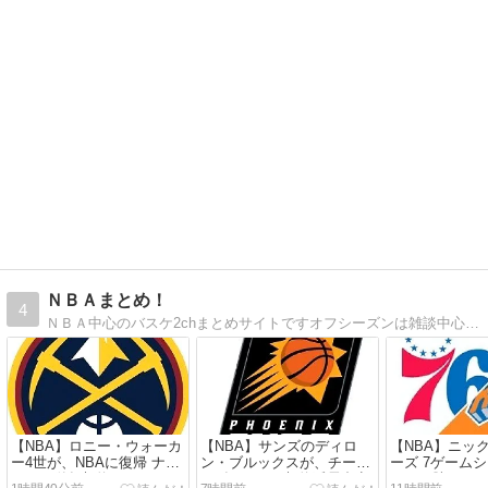
ＮＢＡまとめ！
4
ＮＢＡ中心のバスケ2chまとめサイトですオフシーズンは雑談中心、シーズン中は速報主体です。
【NBA】ロニー・ウォーカ
【NBA】サンズのディロ
【NBA】ニッ
ー4世が、NBAに復帰 ナゲ
ン・ブルックスが、チーム
ーズ 7ゲーム
ッツと単年契約
と3年73milで契約延長合意
っちが勝つ