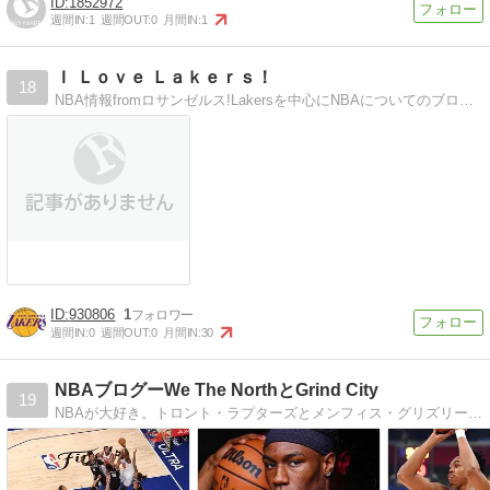
1852972
週間IN:
1
週間OUT:
0
月間IN:
1
Ｉ Ｌｏｖｅ Ｌａｋｅｒｓ！
18
NBA情報fromロサンゼルス!Lakersを中心にNBAについてのブログ。日本では報道されない情報も。
930806
1
週間IN:
0
週間OUT:
0
月間IN:
30
NBAブログーWe The NorthとGrind City
19
NBAが大好き。トロント・ラプターズとメンフィス・グリズリーズのことを中心に現地記事を和訳してお届けするブログ。シーズン中は観戦記が中心となっています。