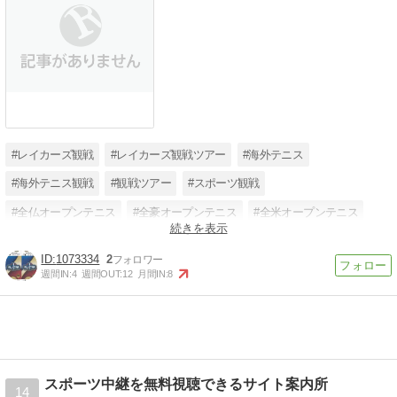
#レイカーズ観戦
#レイカーズ観戦ツアー
#海外テニス
#海外テニス観戦
#観戦ツアー
#スポーツ観戦
#全仏オープンテニス
#全豪オープンテニス
#全米オープンテニス
続きを表示
#NBA
#NBA観戦ツアー
#NBAチケット
1073334
2
週間IN:
4
週間OUT:
12
月間IN:
8
スポーツ中継を無料視聴できるサイト案内所
14