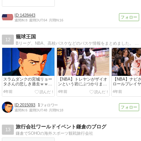
1428443
週間IN:
8
週間OUT:
64
月間IN:
16
籠球王国
12
Bリーグ、NBA、高校バスケなどのバスケ情報をまとめました。 試合結果、チーム、選手などについて気になる情報をお届けします。
スラムダンクの宮城リョー
【NBA】トレヤンがザイオ
【NBA】ナビ
タさんの悲しき過去ｗｗｗ
ンという岩にぶつかりまし
ロールプレイ
ｗｗｗｗｗｗ
たｗｗ
逆転勝利にも
4年前
4年前
4年前
2015093
1
週間IN:
6
週間OUT:
48
月間IN:
18
旅行会社ワールドイベント鎌倉のブログ
13
鎌倉でSOHOの海外スポーツ観戦旅行会社