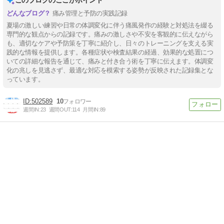
痛み管理と予防の実践記録
夏場の激しい練習や日常の体調変化に伴う痛風発作の経験と対処法を綴る
専門的な観点からの記録です。痛みの激しさや不安を客観的に伝えながら
も、適切なケアや予防策を丁寧に紹介し、日々のトレーニングを支える実
践的な情報を提供します。各種症状や検査結果の経過、効果的な処置につ
いての詳細な報告を通じて、痛みと付き合う術を丁寧に伝えます。体調変
化の兆しを見逃さず、最適な対応を模索する姿勢が反映された記録集とな
っています。
502589
10
週間IN:
23
週間OUT:
114
月間IN:
89