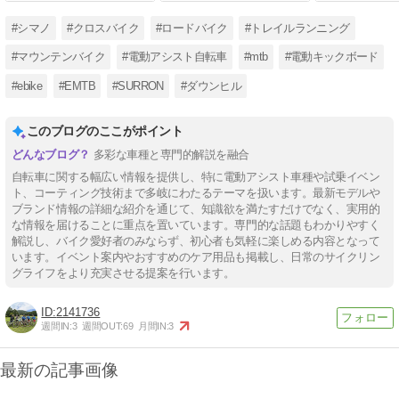
#シマノ
#クロスバイク
#ロードバイク
#トレイルランニング
#マウンテンバイク
#電動アシスト自転車
#mtb
#電動キックボード
#ebike
#EMTB
#SURRON
#ダウンヒル
このブログのここがポイント
多彩な車種と専門的解説を融合
自転車に関する幅広い情報を提供し、特に電動アシスト車種や試乗イベン
ト、コーティング技術まで多岐にわたるテーマを扱います。最新モデルや
ブランド情報の詳細な紹介を通じて、知識欲を満たすだけでなく、実用的
な情報を届けることに重点を置いています。専門的な話題もわかりやすく
解説し、バイク愛好者のみならず、初心者も気軽に楽しめる内容となって
います。イベント案内やおすすめのケア用品も掲載し、日常のサイクリン
グライフをより充実させる提案を行います。
2141736
週間IN:
3
週間OUT:
69
月間IN:
3
最新の記事画像