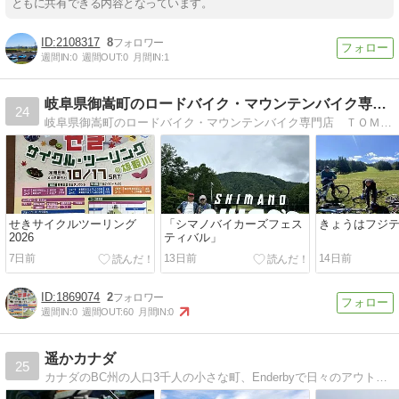
ともに共有できる内容となっています。
2108317
8
週間IN:
0
週間OUT:
0
月間IN:
1
岐阜県御嵩町のロードバイク・マウンテンバイク専門店 ＴＯＭ…
24
岐阜県御嵩町のロードバイク・マウンテンバイク専門店 ＴＯＭＯＳ（トモス） あなただけの一台を、ひとつひとつ組み上げていきます。ロードバイク・マウンテンバイク…
せきサイクルツーリング
「シマノバイカーズフェス
きょうはフジ
2026
ティバル」
7日前
13日前
14日前
1869074
2
週間IN:
0
週間OUT:
60
月間IN:
0
遥かカナダ
25
カナダのBC州の人口3千人の小さな町、Enderbyで日々のアウトドアなどでビビッと来た瞬間を切り撮っています。一撮入魂。