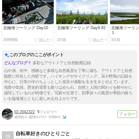
北極海ツーリング Day10
北極海ツーリング Day9 #2
北極海ツーリング 
１
35時間前
2日前
3日前
このブログのここがポイント
多彩なアウトドアと自然観察記録
山や湖、街中、桟橋など多様な自然風景を丁寧に綴る、アウトドアと自然
観察に特化した内容です。ハイキングやサイクリング、花や野鳥の記録を
中心に、日常の中のちょっとした発見や感動を生き生きと伝えています。
地形や気候、歴史的背景も散りばめられ、自然と人間の関わりを鮮やかに
描写しているのが特徴です。写真や文章で、四季折々の風景や季節の移ろ
いを臨場感とともに楽しめる仕上がりです。
2042322
5
週間IN:
0
週間OUT:
57
月間IN:
0
自転車好きのひとりごと
26