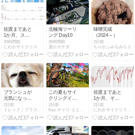
佐渡まであと
北極海ツーリ
味噌完成
1か月、スイ
ング Day10
（2024～）
ムは順調
33時間前
35時間前
2日前
にわかサイクリスト登場 Ver.2
遥かカナダ
ちゃかふみちみち２
ブランシュが
この夏もサイ
佐渡まであと
元気になった
クリングイベ
1か月、それ
🐶
ントだらけ～
でも何とか間
2日前
2日前
2日前
トレック｜プラスワンバイシクルズ
Kaz-チャリ-えとせとら
にわかサイクリスト登場 Ver.2
ほぼグラベ
に合わせたい
ル？