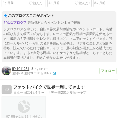
2026
3ヶ月前
4ヶ月前
8ヶ月前
このブログのここがポイント
最新機材からイベントレポまで網羅
シクロクロスを中心に、自転車界の最前線情報やイベントレポート、装備
の選び方まで幅広く紹介します。レースの熱気や現場の雰囲気を伝える一
方、最新のギア情報やトレンドも取り上げ、マニア心をくすぐります。特
にローカルイベントや町の名所を絡めた記事は、リアルな楽しさと深みを
持ち、読んでいるだけで自転車ライフに一層の熱意が湧き上がる構成にな
っています。まるで自分も現場にいるかのような臨場感と、ちょっとした
豆知識が盛り込まれ、飽きさせない工夫も光ります。
1011231
3
週間IN:
0
週間OUT:
12
月間IN:
2
ファットバイクで世界一周してきます
20
日本一周2018.4月〜 世界一周2019.夏頃〜予定