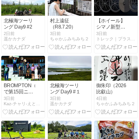
北極海ツーリ
村上遠征
【ホイール】
ング Day9 #2
（R8.7.20）
シマノ新型
DURA-ACEホ
2日前
3日前
3日前
遥かカナダ
ちゃかふみちみち２
トレック｜プラスワンバイシクルズ
イール「WH-
R9370」登
場！さらに軽
く、さらに速
く進化した新
世代レーシン
グホイール
BROMPTON（T）
北極海ツーリ
御朱印（2026
で第15回ニセ
ング Day9 #１
比叡山）
コ
3日前
3日前
4日前
Kaz-チャリ-えとせとら
遥かカナダ
ちゃかふみちみち２
HANAZONO
ヒルクライ
ム！