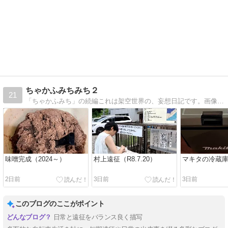
ちゃかふみちみち２
21
「ちゃかふみち」の続編これは架空世界の、妄想日記です。画像はすべてつくりもの、実際の場所とはだいたいは違います。
味噌完成（2024～）
村上遠征（R8.7.20）
マキタの冷蔵
2日前
3日前
3日前
このブログのここがポイント
日常と遠征をバランス良く描写