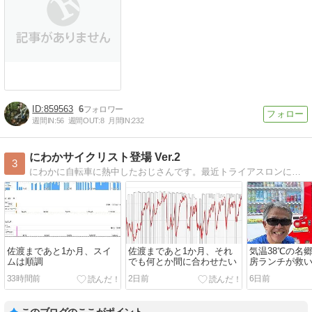
859563
6
週間IN:
56
週間OUT:
8
月間IN:
232
にわかサイクリスト登場 Ver.2
3
にわかに自転車に熱中したおじさんです。最近トライアスロンにはまり、時々MTBで里山を走ったり、サイクリング、うどんの話をアップしていきます。
佐渡まであと1か月、スイ
佐渡まであと1か月、それ
気温38℃の名
ムは順調
でも何とか間に合わせたい
房ランチが救
33時間前
2日前
6日前
このブログのここがポイント