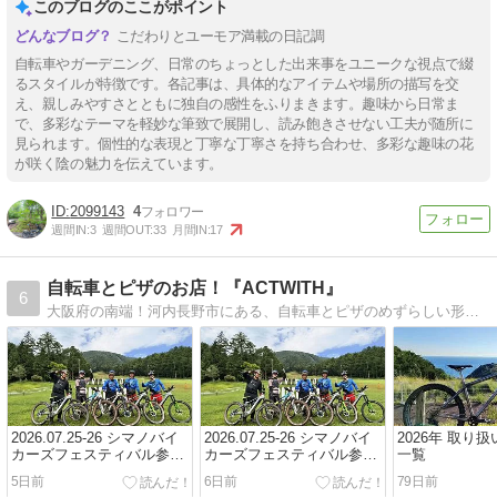
このブログのここがポイント
こだわりとユーモア満載の日記調
自転車やガーデニング、日常のちょっとした出来事をユニークな視点で綴
るスタイルが特徴です。各記事は、具体的なアイテムや場所の描写を交
え、親しみやすさとともに独自の感性をふりまきます。趣味から日常ま
で、多彩なテーマを軽妙な筆致で展開し、読み飽きさせない工夫が随所に
見られます。個性的な表現と丁寧な丁寧さを持ち合わせ、多彩な趣味の花
が咲く陰の魅力を伝えています。
2099143
4
週間IN:
3
週間OUT:
33
月間IN:
17
自転車とピザのお店！『ACTWITH』
6
大阪府の南端！河内長野市にある、自転車とピザのめずらしい形のおしゃれなお店！自転車はロード、MTB、一般車、電動、子供車等なんでも対応！販売修理、カスタム、ポジション出し等も対応。飲食は、アメリカンスタイルのピザを提供！
2026.07.25-26 シマノバイ
2026.07.25-26 シマノバイ
2026年 取り
カーズフェスティバル参
カーズフェスティバル参
一覧
戦！2日目 富士見パノラマ
戦！1日目 白馬岩岳
5日前
6日前
79日前