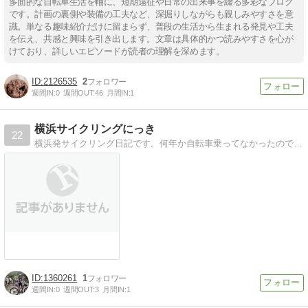
多面的な自転車生活を軸に、短期遠征や日常の出来事を綴る多彩なブログ
です。計画の裏側や装備の工夫など、深掘りしながらも親しみやすさを意
識。単なる趣味紹介だけに留まらず、普段の生活から生まれる発見や工夫
を伝え、共感と興味を引き出します。文章は具体的かつ読みやすさを心が
けており、詳しいエピソードが読者の理解を深めます。
2126535
2
週間IN:
0
週間OUT:
46
月間IN:
1
横浜サイクリングにっき
22
横浜発サイクリング日記です。何年か自転車乗ってなかったのでリハビリ中。
1360261
1
週間IN:
0
週間OUT:
3
月間IN:
1