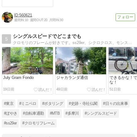
560621
週間IN:
10
週間OUT:
20
月間IN:
30
シングルスピードでどこまでも
5
クロモリのフレームが好きです。ss29er、シクロクロス、モンスタークロス、ミニベロできままにポタっています。
July Gram Fondo
ジャカランダ通信
できるかな！
な！
19日前
49日前
51日前
#東京
#ミニベロ
#ポタリング
#史跡・寺社仏閣
#日々の出来事
#ぼやき
#自転車通勤
#MTB
#多摩川
#シングルスピード
#ss29er
#クロモリフレーム