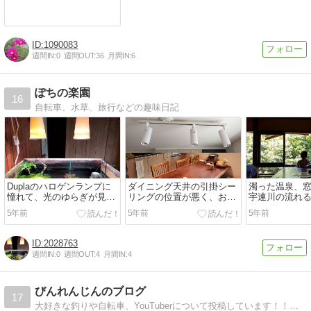
1090083
週間IN:
0
週間OUT:
36
月間IN:
6
ぽちの楽園
16
自転車、水草、旅行などの趣味日記
Duplaのハロゲンランプに
ダイニング天井の引掛シー
濁った温泉、
憧れて、光のゆらぎが見た
リングの位置が悪く、おし
宇連川の流れ
くて
ゃれなペンダント照明が設
の風を堪能して
5年前
5年前
5年前
置できない、どうしよう
湯谷温泉「は
りの旅～
2028763
週間IN:
0
週間OUT:
4
月間IN:
4
びんれんじんのブログ
17
大好きな釣りや自転車、YouTuberについて投稿しています！！また、軽度のADHDを抱えています。その経験なども書いています。少しでもそのような精神障害について皆さんに知っていただきたいと思っています(^^)