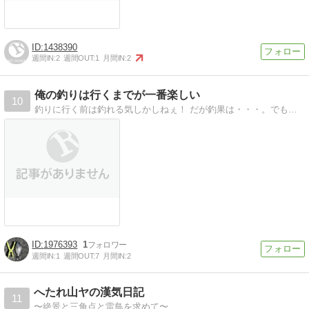
1438390
週間IN:
2
週間OUT:
1
月間IN:
2
俺の釣りは行くまでが一番楽しい
10
釣りに行く前は釣れる気しかしねぇ！ だが釣果は・・・。でもメゲずに頑張る、そんなヤツの日々の記録 2018。 たま〜にMTBで山へも行くよ。
1976393
1
週間IN:
1
週間OUT:
7
月間IN:
2
へたれ山ヤの漢気日記
11
〜絶景と三角点と雷鳥を求めて〜