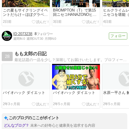
この夏もサイクリングイベ
BROMPTON（T）で第15
ヒルクライム
ントだらけ～ほぼグラベ
回ニセコHANAZONOヒル
ニセコを堪能
ル？
クライム！
ん）
2日前
3日前
4日前
2073238
8
週間IN:
0
週間OUT:
30
月間IN:
0
もも太郎の日記
28
最近話題の一品を少し？深堀してお届けいたします。プロフィール画像のミックス犬はやたらと人に吠えてしまうミックス犬です。怖がり屋ですがとても人懐っこいです。
バイオハック ダイエット
バイオハック ダイエット
水原一平さん 
2年3ヶ月前
2年5ヶ月前
2年5ヶ月前
このブログのここがポイント
未来への好奇心と健康美を追求する内容