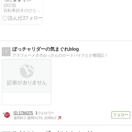
す。
19日前
自転車好きのひとりごと
ぽっチャリダーの気まぐれblog
7
アラフォーメタボおっさんのロードバイクとか奮闘記！
1784375
1
週間IN:
2
週間OUT:
6
月間IN:
2