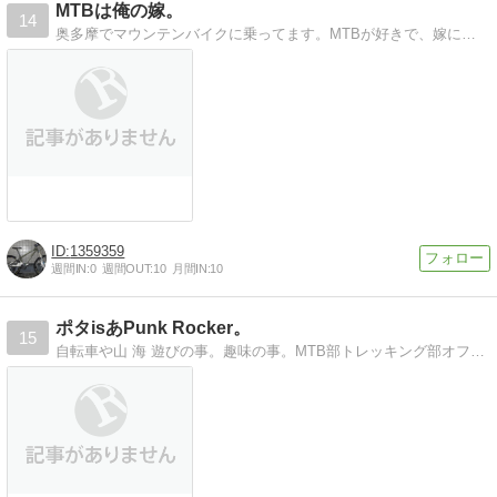
MTBは俺の嫁。
14
奥多摩でマウンテンバイクに乗ってます。MTBが好きで、嫁にすることにしました。
1359359
週間IN:
0
週間OUT:
10
月間IN:
10
ポタisあPunk Rocker。
15
自転車や山 海 遊びの事。趣味の事。MTB部トレッキング部オフロード部サーフィン部釣り部他 部員募集中です！