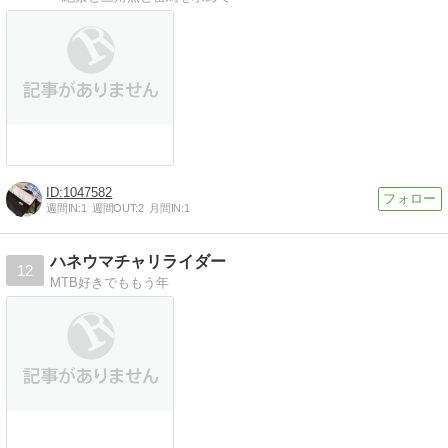
1047582
週間IN:
1
週間OUT:
2
月間IN:
1
ハネウマチャリライダー
12
MTB好きでももう年