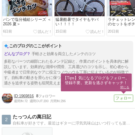
パンで塩分補給シリーズ ＜
猛暑酷暑でタイヤもヤバ
ラチェットレ
2026 夏＞
い！！！！
のセットをポ
ッ！！(｀・ω・
6日前
15日前
20日前
このブログのここがポイント
手軽さと効果を両立したメンテのコツ
多彩なパーツの細部にわたるメンテ記録と、作業のポイントを具体的に解
説しています。効果的な清掃や潤滑、工具選びのコツを示し、初心者から
中級者まで日常的なケアに役立つノウハウを丁寧に伝えているのが特徴で
す。自転車の動きを滑らかに保つための工夫や、気づき次第で得られる快
【Tips】気になるブログをフォロー。

登録不要。更新を逃さずキャッチ！
適さを追求する姿勢も垣間見えます。
閉じる
1969816
8
週間IN:
72
週間OUT:
200
月間IN:
296
たっつんの萬日記
2
自転車が好きです。最近はギターに浮気気味山はいつ行っても楽しいですねっ！