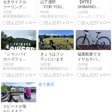
せきサイクル
山下達郎
【MTB】
ツーリング
「FOR YOU」
SHIMANO
2026
DEORE XT
7日前
8日前
11日前
岐阜県御嵩町のロードバイク・マウンテンバイク専門店 ＴＯＭ…
自転車好きのひとりごと
トレック｜プラスワンバイシクルズ
Di2（ワイヤ
レス化）でハ
ンドル周りス
ッキリ！
「シマノバイ
きょうはフジ
猛暑酷暑でタ
カーズフェス
テンにいます
イヤもヤバ
ティバル」
い！！！！
13日前
14日前
15日前
岐阜県御嵩町のロードバイク・マウンテンバイク専門店 ＴＯＭ…
岐阜県御嵩町のロードバイク・マウンテンバイク専門店 ＴＯＭ…
29er乗りの記録
全て表示
スピードが落
ちたままで