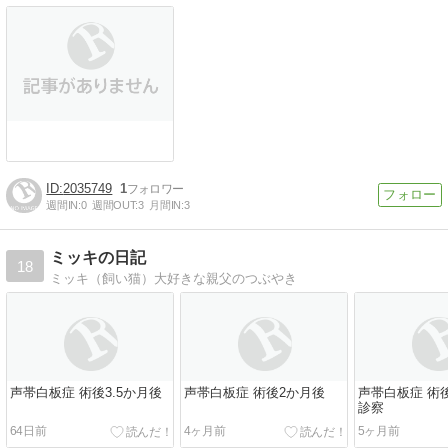
2035749
1
週間IN:
0
週間OUT:
3
月間IN:
3
ミッキの日記
18
ミッキ（飼い猫）大好きな親父のつぶやき
声帯白板症 術後3.5か月後
声帯白板症 術後2か月後
声帯白板症 術後
診察
64日前
4ヶ月前
5ヶ月前