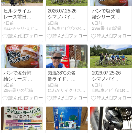
ヒルクライム
2026.07.25-26
パンで塩分補
レース前日～
シマノバイカ
給シリーズ ＜
ニセコを堪能
ーズフェステ
2026 夏＞
4日前
5日前
6日前
Kaz-チャリ-えとせとら
自転車とピザのお店！『ACTWITH』
29er乗りの記録
（できませ
ィバル参戦！
ん）
2日目 富士見
パノラマ
パンで塩分補
気温38℃の名
2026.07.25-26
給シリーズ ＜
郷ライド、冷
シマノバイカ
2026 夏＞
房ランチが救
ーズフェステ
6日前
6日前
6日前
29er乗りの記録
にわかサイクリスト登場 Ver.2
自転車とピザのお店！『ACTWITH』
いだった
ィバル参戦！
1日目 白馬岩
岳