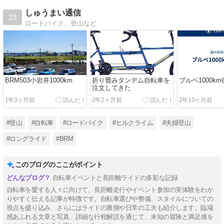
しゅうまい通信
23
ロードバイク、登山など
BRM503小岩井1000km
折り畳みタンデム自転車を
ブルベ1000k
注文してきた
1年3ヶ月前
2年2ヶ月前
2年10ヶ月前
#登山
#自転車
#ロードバイク
#ヒルクライム
#夫婦登山
#ロングライド
#BRM
このブログのここがポイント
自転車イベントと長距離ライドの多彩な記録
自転車を愛する人々に向けて、長距離走行やイベント参加の実体験をわか
りやすく伝える記事が特徴です。自転車選びや整備、スタイルについての
視点を盛り込み、さらにはライドの裏側や日常の工夫も紹介します。臨場
感あふれる文章と写真、詳細な行程解説を通じて、未知の冒険と満足感を