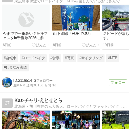
東広島市付近でロードバイク、MTBを楽しんでいるおじさんです。
今までで一番暑い？汗汗フ
山下達郎「FOR YOU」
スピードが落
ェスタin千畳敷2026に参加
す。
してきました。
6日前
8日前
19日前
#自転車
#ロードバイク
#食事
#写真
#サイクリング
#MTB
#しまなみ海道
2116514
2
週間IN:
0
週間OUT:
36
月間IN:
0
Kaz-チャリ-えとせとら
27
北海道・旭川在住の元大阪人。ロードバイクとファットバイク，そしてモンキー125の話題を中心に。他には映画やダイビングとか。