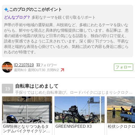
このブログのここがポイント
多彩なテーマを鋭く切り取るリポート
声帯の手術や地域の選挙結果、AI技術など、多岐にわたるテーマを扱いな
がらも、鮮やかな視点と具体的な情報提供に徹しています。各記事は、患
者の経過や地震の状況など日常の気になる話題を、独自の切り口で捉え、
読者が実感できるように工夫されています。深く掘り下げつつも、平易な
表現と端的な表現を心掛けているため、気軽に読めて内容も身近に感じら
れるのが特徴です。
2107619
11
週間IN:
0
週間OUT:
30
月間IN:
2
自転車はじめまして
19
手探りではじめた自転車遊び。ロードバイクにはじまりシクロクロス参戦、MTBなどを楽しんでいます。基本は自身の備忘録ですが、それがどなたかの参考になれば幸いです。
GW恒例となりつつあるタ
GREENNSPEED X3
松伏シクロクロス
ンデムバイクサイクリング