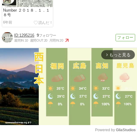
Number ２０１８．１．１
８号
6年前
1295216
9
週間IN:
10
週間OUT:
20
月間IN:
20
もっと見る
arrow_forward_ios
Powered by 
GliaStudios