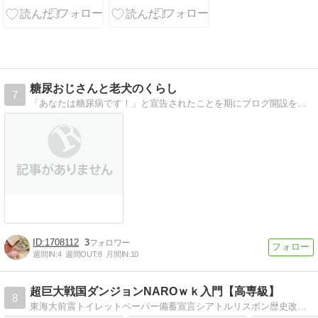
糖尿おじさんと老犬のくらし
7
「あなたは糖尿病です！」と宣告されたことを期にブログ開設を決意！ 世界遺産の麓で老犬と糖尿病と向き合うおじさんの記録です。 他にも田舎暮らしの体験談や趣味のこ…
1708112
3
週間IN:
4
週間OUT:
8
月間IN:
10
超巨大戦国ダンジョンNAROｗｋ入門【高専級】
8
東海大前震トイレットペーパー備蓄宣言シアトルリスボン歴史改変米国没落災害過去呂具DATA人工地震津波核戦争災害預智夢〜グルメマニアNARO超説蟹成DRO【準備】