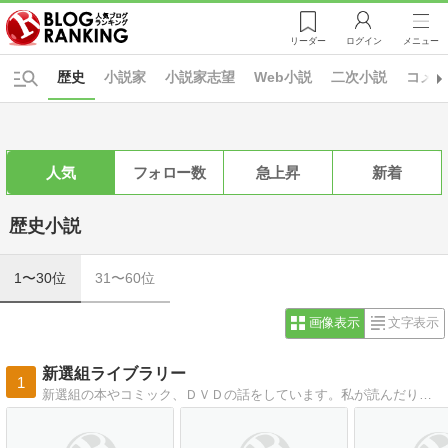
リーダー
ログイン
メニュー
歴史
小説家
小説家志望
Web小説
二次小説
コメ
人気
フォロー数
急上昇
新着
歴史小説
1〜30位
31〜60位
画像表示
文字表示
新選組ライブラリー
1
新選組の本やコミック、ＤＶＤの話をしています。私が読んだり観たりした備忘録なので、カテゴリー分けや感想は私の主観です。でもあなたが読む時の参考になれば嬉しいです