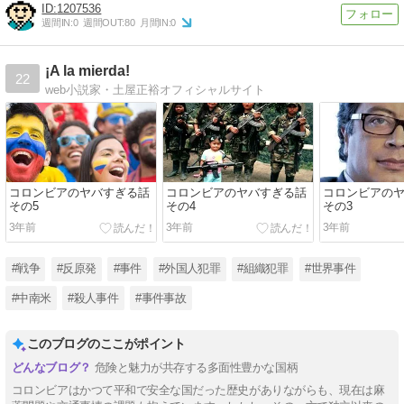
1207536
週間IN:
0
週間OUT:
80
月間IN:
0
¡A la mierda!
22
web小説家・土屋正裕オフィシャルサイト
コロンビアのヤバすぎる話
コロンビアのヤバすぎる話
コロンビアの
その5
その4
その3
3年前
3年前
3年前
#戦争
#反原発
#事件
#外国人犯罪
#組織犯罪
#世界事件
#中南米
#殺人事件
#事件事故
このブログのここがポイント
危険と魅力が共存する多面性豊かな国柄
コロンビアはかつて平和で安全な国だった歴史がありながらも、現在は麻