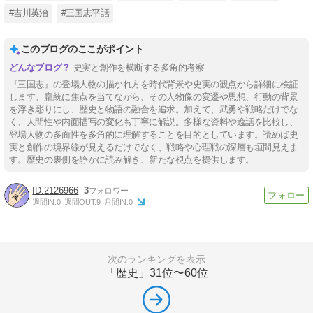
#吉川英治
#三国志平話
このブログのここがポイント
史実と創作を横断する多角的考察
『三国志』の登場人物の描かれ方を時代背景や史実の観点から詳細に検証
します。龐統に焦点を当てながら、その人物像の変遷や思想、行動の背景
を浮き彫りにし、歴史と物語の融合を追求。加えて、武勇や戦略だけでな
く、人間性や内面描写の変化も丁寧に解説。多様な資料や逸話を比較し、
登場人物の多面性を多角的に理解することを目的としています。読めば史
実と創作の境界線が見えるだけでなく、戦略や心理戦の深層も垣間見えま
す。歴史の裏側を静かに読み解き、新たな視点を提供します。
2126966
3
週間IN:
0
週間OUT:
9
月間IN:
0
次のランキングを表示
「歴史」
31位〜60位