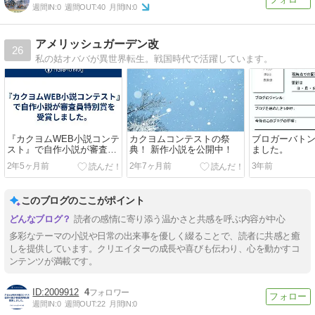
週間IN:
0
週間OUT:
40
月間IN:
0
アメリッシュガーデン改
26
私の姑オババが異世界転生。戦国時代で活躍しています。
『カクヨムWEB小説コンテ
カクヨムコンテストの祭
ブロガーバト
スト』で自作小説が審査員
典！ 新作小説を公開中！
ました。
特別賞を受賞しました。
2年5ヶ月前
2年7ヶ月前
3年前
このブログのここがポイント
読者の感情に寄り添う温かさと共感を呼ぶ内容が中心
多彩なテーマの小説や日常の出来事を優しく綴ることで、読者に共感と癒
しを提供しています。クリエイターの成長や喜びも伝わり、心を動かすコ
ンテンツが満載です。
2009912
4
週間IN:
0
週間OUT:
22
月間IN:
0