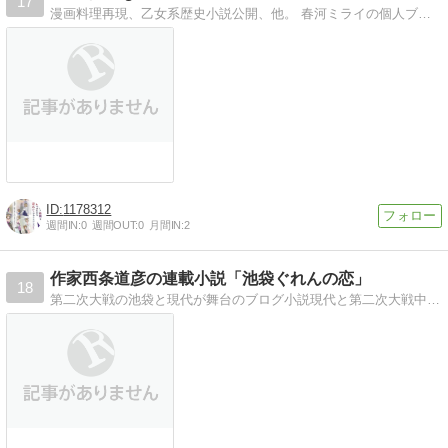
17
漫画料理再現、乙女系歴史小説公開、他。 春河ミライの個人ブログです。お仕事の告知、漫画料理再現、乙女系歴史小説、他。
1178312
週間IN:
0
週間OUT:
0
月間IN:
2
作家西条道彦の連載小説「池袋ぐれんの恋」
18
第二次大戦の池袋と現代が舞台のブログ小説現代と第二次大戦中の東京池袋の比較が斬新なブログ小説。脚本家の巨匠:西条道彦著作