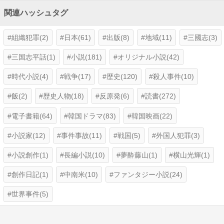
関連ハッシュタグ
組織犯罪(2)
日本(61)
出版(8)
地域(11)
三國志(3)
三国志平話(1)
小説(181)
オリジナル小説(42)
時代小説(4)
戦争(17)
歴史(120)
殺人事件(10)
飯(2)
歴史人物(18)
反原発(6)
読書(272)
電子書籍(64)
韓国ドラマ(83)
韓国映画(22)
小説家(12)
事件事故(11)
戦国(5)
外国人犯罪(3)
小説創作(1)
長編小説(10)
夢酔藤山(1)
横山光輝(1)
創作日記(1)
中南米(10)
ファンタジー小説(24)
世界事件(5)