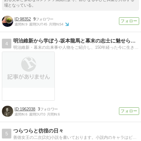
場となっている。
98352
9
週間IN:
9
週間OUT:
45
月間IN:
54
明治維新から学ぼう-坂本龍馬と幕末の志士に魅せられて
4
明治維新・幕末の出来事や人物をご紹介し、150年経った今に生きる私たちの生活や仕事、人生に活かせる情報を発信し、行動を起こす機会となるサイトを目指しています。
1962038
3
週間IN:
6
週間OUT:
0
月間IN:
6
つらつらと彷徨の日々
5
善徳女王の二次(2次)小説を書いております。小説内のキャラはピダム＆アルチョン、BLです。ご理解の無い方はご遠慮ください。