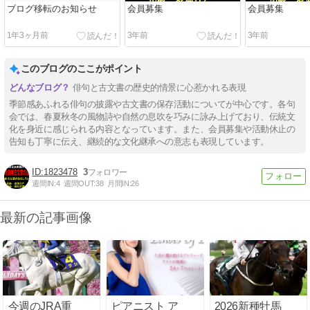
ブログ移転のお知らせ
会員募集
会員募集
1年3ヶ月前
3年前
3年前
このブログのここがポイント
俳句と古文書の歴史的情景に心惹かれる表現
季節感あふれる俳句の披露や古文書の保存活動についてが中心です。各句
会では、春夏秋冬の風物詩や自然の息吹を巧みに詠み上げており、伝統文
化を身近に感じられる内容となっています。また、会員募集や活動休止の
告知も丁寧に伝え、継続的な文化継承への意志も表現しています。
1823478
3
週間IN:
4
週間OUT:
38
月間IN:
26
最新の記事画像
今週のJRA重
ピアニスト ア
2026新種牡馬