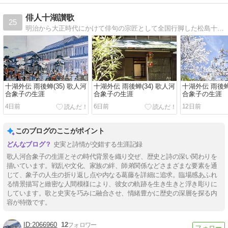
俳人十湖讃歌
25
明治から大正時代にかけて俳句の宗匠として全国行脚した松島十湖の足跡を辿り俳句吟行の人生を紹介します。今回は静岡県引佐麁玉郡長として気賀に赴任、行政の長として異彩を放つ活躍をします。俳句の道は忘れたのか吉平！
十湖外伝 雨後蝉(35) 歌人河
十湖外伝 雨後蝉(34) 歌人河
十湖外伝 雨後蝉(
合象子の生涯
合象子の生涯
合象子の生涯
4日前
6日前
12日前
このブログのここがポイント
史実と詩情が交錯する生涯記録
歌人河合象子の生涯とその時代背景を織り交ぜ、歴史と詩の深い関わりを
描いています。戦乱や文化、家族の絆、師弟関係などさまざまな要素を通
じて、象子の人生の折り返し点や内なる葛藤を詳細に追求。臨場感あふれ
る情景描写と緻密な人間模様により、彼女の軌跡を生き生きと浮き彫りに
しています。歌と史実を巧みに融合させ、情緒豊かに歴史の深層を探る内
容が特徴です。
2066960
12