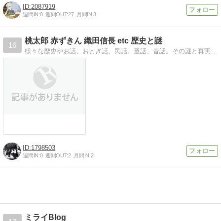
2087919
週間IN:
0
週間OUT:
27
月間IN:
3
桃太郎 赤ずきん 織田信長 etc 歴史と謎
16
様々な歴史やお話、おとぎ話、民話、童話、昔話。その謎と真実をつきとめる物語です。
1798503
週間IN:
0
週間OUT:
2
月間IN:
2
ミライBlog