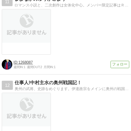
11
ロマンス小説と、二次創作は女体化中心。メンバー限定記事はＲ指定も有り。義務教育就学中はアメンバー申請ご遠慮ください。
1268087
週間IN:
1
週間OUT:
2
月間IN:
1
仕事人!中村主水の奥州戦国記！
12
奥州の武将、史跡をめぐります。伊達政宗をメインに奥州の戦国をレポートします！