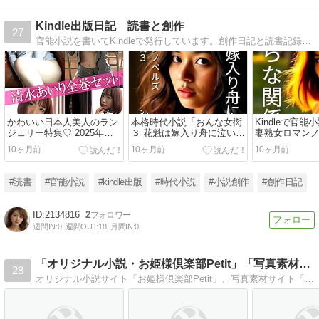
Kindle出版日記 読書と創作
27
官能小説を書いてKindleで発行しています。創作日記と読書記録です。
かわいい日本人美人のラン
本格時代小説「おんな女衒
Kindleで官能
ジェリー特集♡ 2025年最
３ 花魁は嫁入り舟に泣い
妻熟女ロマンノ
新トレンドをチェック！
た」出版できました！
な関係」出版
10ヶ月前
10ヶ月前
10ヶ月前
#読書
#官能小説
#kindle出版
#時代小説
#小説創作
#創作日記
2134816
2
週間IN:
0
週間OUT:
18
月間IN:
0
「オリジナル小説・お姫様倶楽部Petit」「写真素材・賑町…
28
オリジナル小説サイト「お姫様倶楽部Petit」、写真素材サイト「賑町笑劇場」の更新情報や管理人の日記・メモなどを掲載しています。