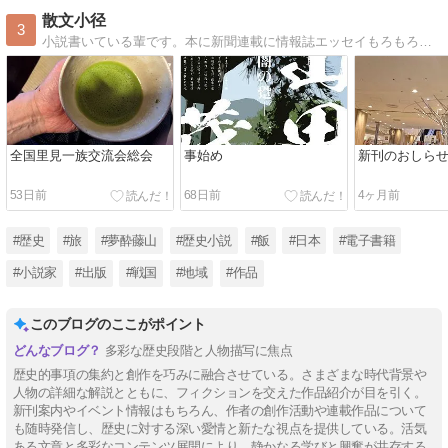
Mute
散文小径
3
小説書いている輩です。本に新聞連載に情報誌エッセイもろもろ、汗かきながら感謝です。
全国里見一族交流会総会
事始め
新刊のおしら
53日前
68日前
4ヶ月前
#歴史
#旅
#夢酔藤山
#歴史小説
#飯
#日本
#電子書籍
#小説家
#出版
#戦国
#地域
#作品
このブログのここがポイント
多彩な歴史段階と人物描写に焦点
歴史的事項の集約と創作を巧みに融合させている。さまざまな時代背景や
人物の詳細な解説とともに、フィクションを交えた作品紹介が目を引く。
新刊案内やイベント情報はもちろん、作者の創作活動や連載作品について
も随時発信し、歴史に対する深い愛情と新たな視点を提供している。活気
ある文章と多彩なコンテンツ展開により、静かなる学びと興奮が共存する