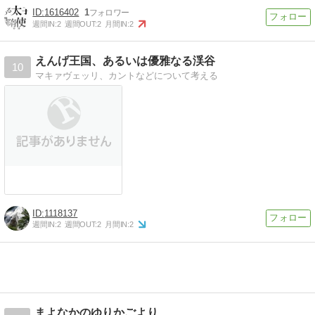
1616402
1
週間IN:
2
週間OUT:
2
月間IN:
2
えんげ王国、あるいは優雅なる渓谷
10
マキァヴェッリ、カントなどについて考える
1118137
週間IN:
2
週間OUT:
2
月間IN:
2
まよなかのゆりかごより