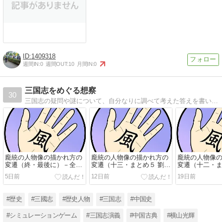
1409318
週間IN:
0
週間OUT:
10
月間IN:
0
三国志をめぐる想察
30
三国志の疑問や謎について、自分なりに調べて考えた答えを書いています。どさくさに紛れて、前後の時代や三国志のゲームのことなども書きます。
龐統の人物像の描かれ方の
龐統の人物像の描かれ方の
龐統の人物像
変遷（終・最後に）－全十
変遷（十三・まとめ５ 劉備
変遷（十二・ま
四回
陣営との対峙を回避）－全
的な姿の削除
5日前
12日前
19日前
十四回
#歴史
#三國志
#歴史人物
#三国志
#中国史
#シミュレーションゲーム
#三国志演義
#中国古典
#横山光輝