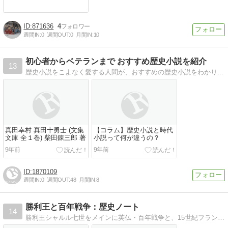
871636
4
週間IN:
0
週間OUT:
0
月間IN:
10
初心者からベテランまで おすすめ歴史小説を紹介
13
歴史小説をこよなく愛する人間が、おすすめの歴史小説をわかりやすく解説していきます。興味を持たれた方は是非お越しください。リンク等もお待ちしています。
真田幸村 真田十勇士 (文集
【コラム】歴史小説と時代
文庫 全１巻) 柴田錬三郎 著
小説って何が違うの？
9年前
9年前
1870109
週間IN:
0
週間OUT:
48
月間IN:
8
勝利王と百年戦争：歴史ノート
14
勝利王シャルル七世をメインに英仏・百年戦争と、15世紀フランス関連データまとめ。Web小説「７番目のシャルル 〜狂った王国にうまれて〜」こぼれ話。