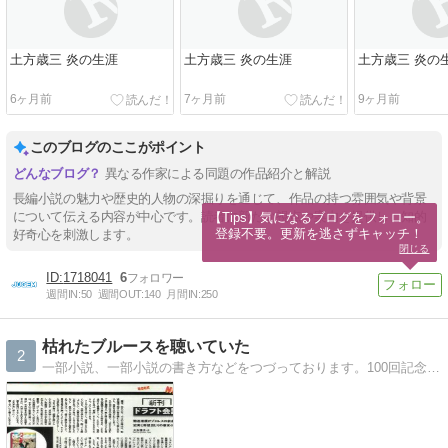
土方歳三 炎の生涯
土方歳三 炎の生涯
土方歳三 炎の
6ヶ月前
7ヶ月前
9ヶ月前
このブログのここがポイント
異なる作家による同題の作品紹介と解説
長編小説の魅力や歴史的人物の深掘りを通じて、作品の持つ雰囲気や背景
について伝える内容が中心です。読者に新たな視点や案内を提供し、知的
【Tips】気になるブログをフォロー。

登録不要。更新を逃さずキャッチ！
好奇心を刺激します。
閉じる
1718041
6
週間IN:
50
週間OUT:
140
月間IN:
250
枯れたブルースを聴いていた
2
一部小説、一部小説の書き方などをつづっております。100回記念を以て、アメーバ公式ブログに移行しました。新アドレスは、https://ameblo.jp/kimura-tyukei/です。よろしくお願いいたします。