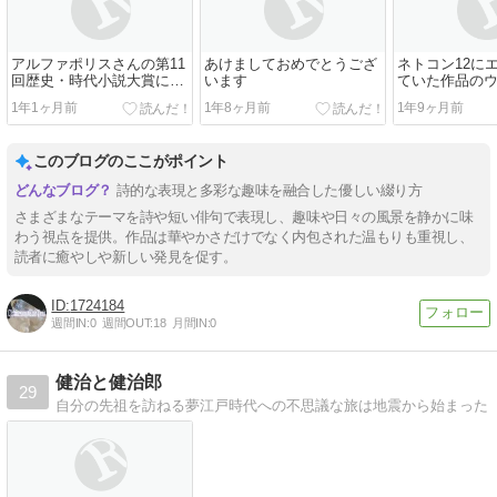
アルファポリスさんの第11
あけましておめでとうござ
ネトコン12に
回歴史・時代小説大賞にお
います
ていた作品の
いて、拙作「...
作が一次選考...
1年1ヶ月前
1年8ヶ月前
1年9ヶ月前
このブログのここがポイント
詩的な表現と多彩な趣味を融合した優しい綴り方
さまざまなテーマを詩や短い俳句で表現し、趣味や日々の風景を静かに味
わう視点を提供。作品は華やかさだけでなく内包された温もりも重視し、
読者に癒やしや新しい発見を促す。
1724184
週間IN:
0
週間OUT:
18
月間IN:
0
健治と健治郎
29
自分の先祖を訪ねる夢江戸時代への不思議な旅は地震から始まった