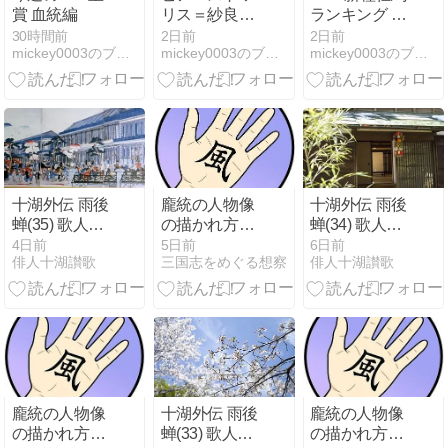
賞 血統編
リス＝紗良・
ランキング 8
オットさん
月3日
30時間前
2日前
2日前
mickey0003のブログ
mickey0003のブログ
mickey0003のブログ
十湖外伝 雨後
龐統の人物像
十湖外伝 雨後
蝉(35) 歌人河
の描かれ方の
蝉(34) 歌人河
合象子の生涯
変遷（終・最
合象子の生涯
4日前
5日前
6日前
俳人十湖讃歌
三国志をめぐる想察
俳人十湖讃歌
後に）－全十
四回
龐統の人物像
十湖外伝 雨後
龐統の人物像
の描かれ方の
蝉(33) 歌人河
の描かれ方の