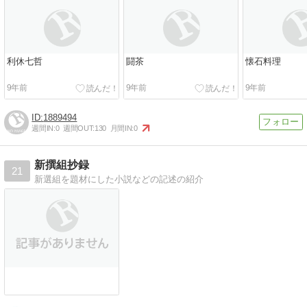
利休七哲
闘茶
懐石料理
9年前
9年前
9年前
1889494
週間IN:
0
週間OUT:
130
月間IN:
0
新撰組抄録
21
新選組を題材にした小説などの記述の紹介