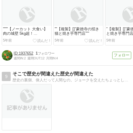
””””【ノーカット 大食い】
””【複製】[]”豪徳寺の招き
”【複製】[]”
肉の城壁 5kg超！
猫と焼き芋専門店”””
と焼き芋専門店”
12000kcal オリジン弁当 完
5年前
5年前
5年前
食する”
1937652
1
週間IN:
2
週間OUT:
12
月間IN:
4
そこで歴史が間違えた歴史が間違えた
9
歴史の裏側、偉人だって人間なの。ジョークを交えたちょっとしたお話。受験生の味方！