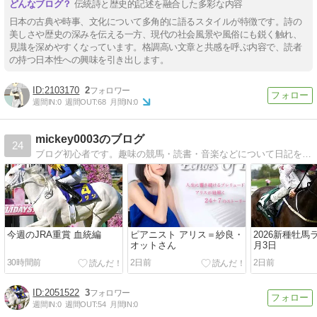
伝統詩と歴史的記述を融合した多彩な内容
日本の古典や時事、文化について多角的に語るスタイルが特徴です。詩の
美しさや歴史の深みを伝える一方、現代の社会風景や風俗にも鋭く触れ、
見識を深めやすくなっています。格調高い文章と共感を呼ぶ内容で、読者
の持つ日本性への興味を引き出します。
2103170
2
週間IN:
0
週間OUT:
68
月間IN:
0
mickey0003のブログ
24
ブログ初心者です。趣味の競馬・読書・音楽などについて日記を続ける事ができれば・・・
今週のJRA重賞 血統編
ピアニスト アリス＝紗良・
2026新種牡馬
オットさん
月3日
30時間前
2日前
2日前
2051522
3
週間IN:
0
週間OUT:
54
月間IN:
0