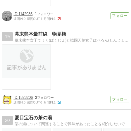
1142935
1
週間IN:
0
週間OUT:
4
月間IN:
1
幕末熊本最前線 物見櫓
19
幕末熊本女子でうく(ばくじょ)と戦国刀剣女子はべろん(せんじょ)による、 明治維新に貢献した熊本の志士たちをもっと知ってもらって盛り上げよう！という企画です。
1823206
2
週間IN:
0
週間OUT:
0
月間IN:
1
夏目宝石の茶の湯
20
茶の湯について関連することで興味があったことを紹介したいです。