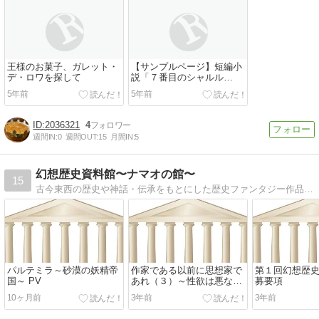
王様のお菓子、ガレット・
【サンプルページ】短編小
デ・ロワを探して
説「７番目のシャルル
-étude-」
5年前
5年前
2036321
4
週間IN:
0
週間OUT:
15
月間IN:
5
幻想歴史資料館〜ナマオの館〜
15
古今東西の歴史や神話・伝承をもとにした歴史ファンタジー作品を展示しています。
パルテミラ～砂漠の妖精帝
作家である以前に思想家で
第１回幻想歴史
国～ PV
あれ（３）～性欲は悪なの
募要項
か～
10ヶ月前
3年前
3年前