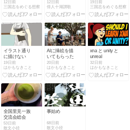
変遷（十三・
合象子の生涯
変遷（十二・
12日前
12日前
19日前
三国志をめぐる想察
俳人十湖讃歌
三国志をめぐる想察
まとめ５ 劉備
まとめ４ 超常
陣営との対峙
的な姿の削
を回避）－全
除）－全十四
十四回
回
イラスト通り
AIに挿絵を描
xna と unity と
に描けない
いてもらった
unreal
19日前
20日前
32日前
はかもなきこと
はかもなきこと
はかもなきこと
全国里見一族
事始め
交流会総会
68日前
53日前
散文小径
散文小径