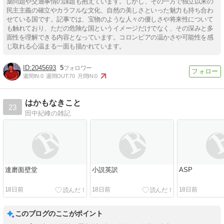
薬問題や交通事情の課題も抱えています。しかし、その一方で独立以来の
民主主義の確立やカラフルな文化、自然の美しさといった魅力も持ち合わ
せている国です。記事では、宝物のような人々の優しさや将来性について
も触れており、ただの危険な国というイメージだけでなく、その深みと多
面性を理解できる内容となっています。コロンビアの温かさや可能性を感
じ取れる心温まる一面も描かれています。
2045693
5
週間IN:
0
週間OUT:
70
月間IN:
0
はかもなきこと
23
田中紀峰の雑記
達磨面壁堂
小説英訳
ASP
18日前
18日前
18日前
このブログのここがポイント