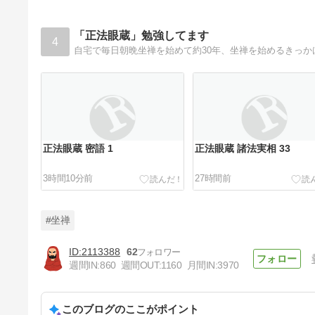
「正法眼蔵」勉強してます
4
正法眼蔵 密語 1
正法眼蔵 諸法実相 33
3時間10分前
27時間前
#坐禅
2113388
62
週間IN:
860
週間OUT:
1160
月間IN:
3970
正法眼蔵 諸法実相 30
このブログのここがポイント
4日前