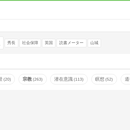
検索
秀長
社会保障
英国
読書メーター
山城
世
宗教
潜在意識
瞑想
道
20
263
113
52