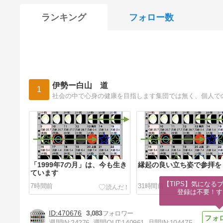
ランキング
フォロー数
伊勢ー白山 道
1
社会の中で心身の健康を目指します集団では無く、個人で
「1999年7の月」は、今も生き
縁起の良い立ち姿で参拝を
ています
【TIPS】気になる
7時間前
31時間前
登録は不要！す
470676
3,083
週間IN:
24276
週間OUT:
140961
月間IN:
104475