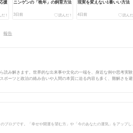
応援
ニンゲンの「晩年」の飼育方法
現実を変えない1番いい方法
3日前
4日前
報告
ら読み解きます。世界的な出来事や文化の一端を、身近な例や思考実験
スポーツと政治の絡み合いや人間の本質に迫る内容も多く、難解さを避
3億２千万アクセスを越えた「スピリチュ