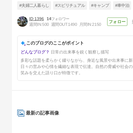
#夫婦二人暮らし
#スピリチュアル
#キャンプ
#車中泊
1396
14
週間IN:
500
週間OUT:
1490
月間IN:
2150
退院後の父を見舞う
このブログのここがポイント
30日前
日常の出来事を鋭く観察し描写
多彩な話題を柔らかく綴りながら、身近な風景や出来事に新
日々の営みや心情を繊細な表現で伝達。自然の脅威や社会の
笑みを交えた語り口が特徴です。
最新の記事画像