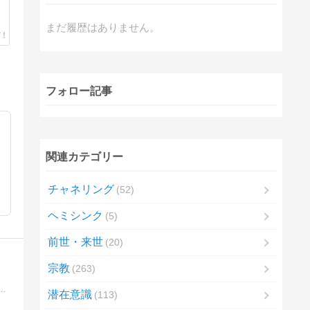
まだ履歴はありません。
フォロー記事
関連カテゴリー
チャネリング
52
ヘミシンク
5
前世・来世
20
宗教
263
アル」と「開運」のブログです。「幸せや開運を望む方」や「今のあなたの運気」をアップしたい方にお勧めです。
潜在意識
113