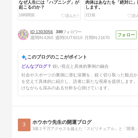
なぜ人生には「ハプニング」が
肉体はあなたを「絶対に」
起こるのか？
します。
16時間前
2日前
1303056
389
週間IN:
4260
週間OUT:
8310
月間IN:
21670
このブログのここがポイント
コピーロボットに全てお任せ
鋭い視点と具体的事例の融合
5日前
社会やスポーツの裏側に潜む深層を、鋭く切り取った観点か
を交えて具体的に紹介し、読者に新たな視座を提供します。
けながらも深みのある分析を心掛けています。
ホウホウ先生の開運ブログ
3