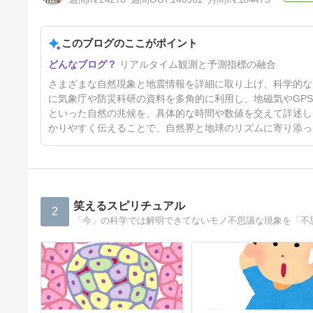
このブログのここがポイント
今日からお盆に掛けての注意点
リアルタイム観測と予測指標の融合
4日前
さまざまな自然現象と地震情報を詳細に取り上げ、科学的な
に気象庁や防災科研の資料を多角的に利用し、地磁気やGP
といった自然の兆候を、具体的な時間や数値を交えて詳述し
かりやすく伝えることで、自然界と地球のリズムに寄り添っ
笑えるスピリチュアル
2
「今」の科学では解明できてないモノ不思議な現象を「不