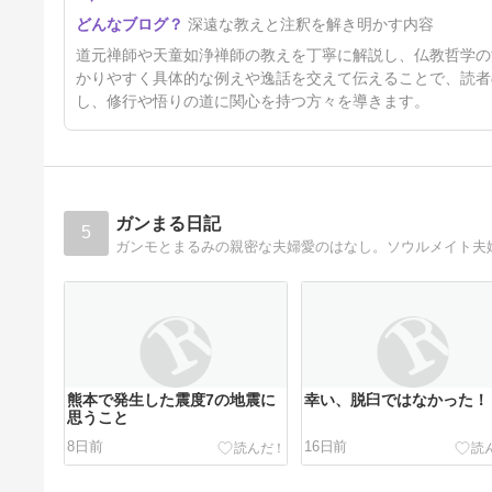
深遠な教えと注釈を解き明かす内容
道元禅師や天童如浄禅師の教えを丁寧に解説し、仏教哲学の
かりやすく具体的な例えや逸話を交えて伝えることで、読者
し、修行や悟りの道に関心を持つ方々を導きます。
ガンまる日記
5
ガンモとまるみの親密な夫婦愛のはなし。ソウルメイト夫
熊本で発生した震度7の地震に
幸い、脱臼ではなかった！
思うこと
8日前
16日前