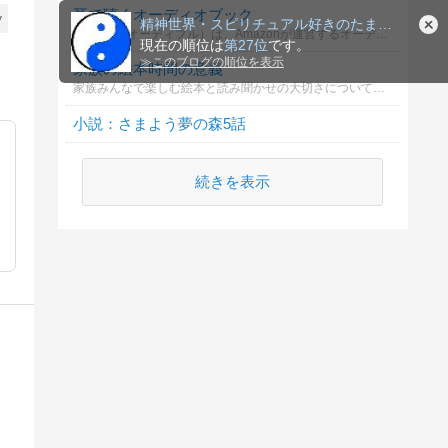
耳で聴くオーディオブック
y
精神世界・スピリチュアル好きのたまり場
Audible（オーディブル）は、Amazonが運営するオーディオブック・サービスです。プロのナレーターや人気声優が朗読してくれる本を、スマホやタブレットで気軽に「耳から」楽しめます。
現在の順位は
第27位
です。
≫
このブログの順位を表示
家族の絵本時間の意義
家族みんなで楽しむ絵本と読み聞かせの大切さについてどう思いますか？
小説：さまよう夢の森5話
続きを表示