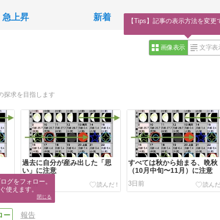
急上昇
新着
【Tips】記事の表示方法を変更
画像表示
文字表
の探求を目指します
過去に自分が産み出した「思
すべては秋から始まる、晩秋
い」に注意
（10月中旬〜11月）に注意
ブログをフォロー。

2日前
3日前
ぐ使えます。
閉じる
報告