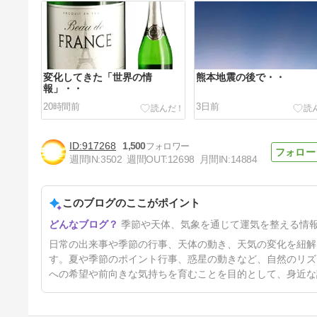
変化してきた「世界の情
熊本地震の後で・・
報」・・
20時間前
3日前
917268
1,500
週間IN:
3502
週間OUT:
12698
月間IN:
14884
このブログのここがポイント
８月の開運スピリチュアル情
季節や天体、気象を通じて運気を整える情
報！
6日前
日常の出来事や季節の行事、天体の動き、天気の変化を紐解
す。夏や季節のポイント行事、惑星の動きなど、自然のリズ
への希望や前向きな気持ちを育むことを目的として、身近な