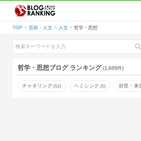
TOP
芸術・人文
人文
哲学・思想
哲学・思想ブログ ランキング
(1,689件)
チャネリング
ヘミシンク
前世・来
52
5