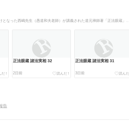
自宅で毎日朝晩坐禅を始めて約30年、坐禅を始めるきっかけとなった西嶋先生（愚道和夫老師）が講義された道元禅師著
正法眼蔵 諸法実相 32
正法眼蔵 諸法実相 31
2日前
3日前
報告