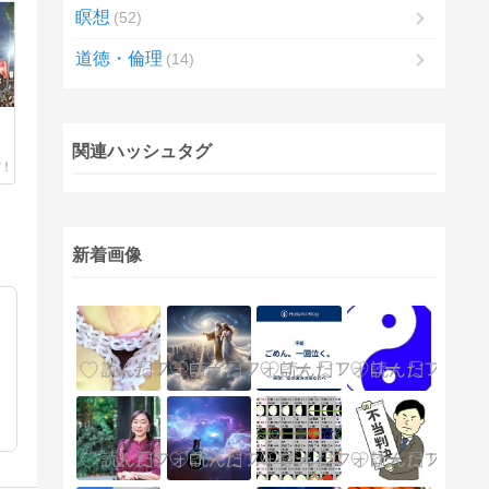
瞑想
52
道徳・倫理
14
関連ハッシュタグ
新着画像