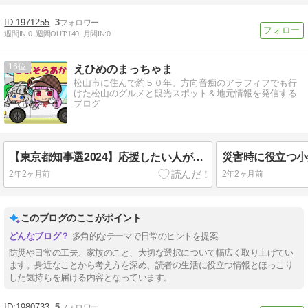
1971255
3
週間IN:
0
週間OUT:
140
月間IN:
0
16
えひめのまっちゃま
松山市に住んで約５０年。方向音痴のアラフィフでも行
けた松山のグルメと観光スポット＆地元情報を発信する
ブログ
【東京都知事選2024】応援したい人がいます
災害時に役立つ小
2年2ヶ月前
2年2ヶ月前
このブログのここがポイント
多角的なテーマで日常のヒントを提案
防災や日常の工夫、家族のこと、大切な選択について幅広く取り上げてい
ます。身近なことから考え方を深め、読者の生活に役立つ情報とほっこり
した気持ちを届ける内容となっています。
1980733
5