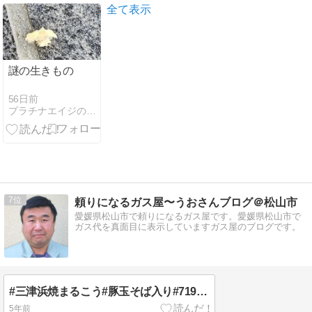
全て表示
謎の生きもの
56日前
プラチナエイジの豊かなひとり暮らし
7
頼りになるガス屋〜うおさんブログ＠松山市
愛媛県松山市で頼りになるガス屋です。愛媛県松山市で
ガス代を真面目に表示していますガス屋のブログです。
#三津浜焼まるこう#豚玉そば入り#719g#愛媛県#松山市#持ち帰り専門店#ボ...
5年前