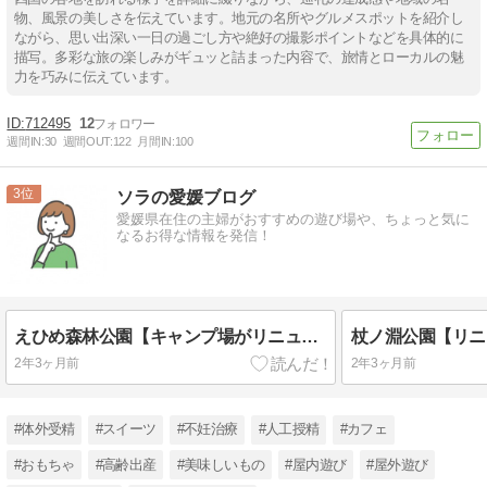
物、風景の美しさを伝えています。地元の名所やグルメスポットを紹介し
ながら、思い出深い一日の過ごし方や絶好の撮影ポイントなどを具体的に
描写。多彩な旅の楽しみがギュッと詰まった内容で、旅情とローカルの魅
力を巧みに伝えています。
712495
12
週間IN:
30
週間OUT:
122
月間IN:
100
3
ソラの愛媛ブログ
愛媛県在住の主婦がおすすめの遊び場や、ちょっと気に
なるお得な情報を発信！
えひめ森林公園【キャンプ場がリニューアル】ドーム型テントやバンガロー、トイレやアスレチックも口コミ
2年3ヶ月前
2年3ヶ月前
#体外受精
#スイーツ
#不妊治療
#人工授精
#カフェ
#おもちゃ
#高齢出産
#美味しいもの
#屋内遊び
#屋外遊び