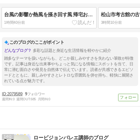
台風の影響か熱風を掻き回す風 帰宅お好み焼きを食べる
松山市考古館の古
1時間40分前
3時間10分前
このブログのここがポイント
多彩な話題と身近な生活情報を軽やかに紹介
雑多なテーマを扱いながらも、どこか親しみやすさを失わない筆致が特徴
です。記事は身近な出来事やちょっと気になる情報にスポットを当て、日
常に潜む面白さや発見を自然体で伝えています。読者が共感できるエピソ
ードとともに、親しみやすさとレトロな雰囲気を併せ持ち、軽快に展開さ
れている点が魅力です。
2079589
9
週間IN:
0
週間OUT:
685
月間IN:
0
14
ロービジョンバレエ講師のブログ