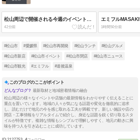
松山周辺で開催される今週のイベント情報！【2026年8月7日～8月13日】
42分前
1時間50分前
#松山市
#愛媛県
#松山市再開発
#松山ランチ
#松山グルメ
#松山市新店
#松山市イベント
#松山市閉店
#松山市ニュース
#松山市観光
#エミフル
#道後温泉
このブログのここがポイント
最新取材と地域密着情報の融合
松山周辺の様々なイベントや店舗の最新情報をわかりやすく伝えることに
重点を置いています。地域の人々が気になる話題や変化を徹底的に追求
し、読むだけで地元の今を感じ取れる工夫が満載です。新しい施設や店の
閉店・工事情報をリアルタイムで紹介し、身近な話題を鋭く切り取るスタ
イルが特徴です。複雑な情報もシンプルで理解しやすく、地元の動きに興
味を持つ人を引き込むことに成功しています。
2127753
4