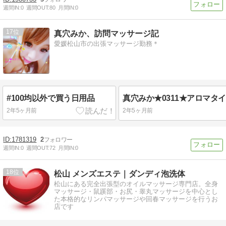
週間IN:
0
週間OUT:
80
月間IN:
0
17
真穴みか、訪問マッサージ記
愛媛松山市の出張マッサージ勤務＊
#100均以外で買う日用品
2年5ヶ月前
2年5ヶ月前
1781319
2
週間IN:
0
週間OUT:
72
月間IN:
0
18
松山 メンズエステ｜ダンディ泡洗体
松山にある完全出張型のオイルマッサージ専門店。全身
マッサージ・鼠蹊部・お尻・睾丸マッサージを中心とし
た本格的なリンパマッサージや回春マッサージを行うお
店です