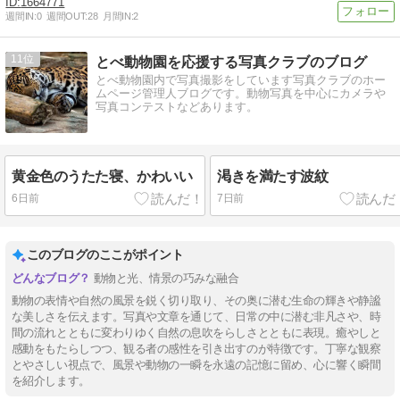
1664771
週間IN:
0
週間OUT:
28
月間IN:
2
11
とべ動物園を応援する写真クラブのブログ
とべ動物園内で写真撮影をしています写真クラブのホー
ムページ管理人ブログです。動物写真を中心にカメラや
写真コンテストなどあります。
黄金色のうたた寝、かわいい
渇きを満たす波紋
6日前
7日前
このブログのここがポイント
動物と光、情景の巧みな融合
動物の表情や自然の風景を鋭く切り取り、その奥に潜む生命の輝きや静謐
な美しさを伝えます。写真や文章を通じて、日常の中に潜む非凡さや、時
間の流れとともに変わりゆく自然の息吹をらしさとともに表現。癒やしと
感動をもたらしつつ、観る者の感性を引き出すのが特徴です。丁寧な観察
とやさしい視点で、風景や動物の一瞬を永遠の記憶に留め、心に響く瞬間
を紹介します。