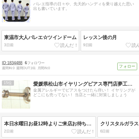
バレエ指導の日々や、先天的ハンディを乗り越えた思い
出も書いています。
東温市大人バレエ☆ツインドーム
レッスン後の月
3日前
9日前
1834488
6
週間IN:
0
週間OUT:
161
月間IN:
0
15
愛媛県松山市イヤリングピアス専門店夢工房アクセサリーズ別館
金属アレルギーでピアスをつけたら痒い！ イヤリングが
どこにも売ってない！ 当店と一緒に対策しましょう
本日水曜日お昼12時よりご来店お待ちしています☆今日8月5日はBecause のレコーディング終了☆（Beatles:ビートルズ）
2日前
6日前