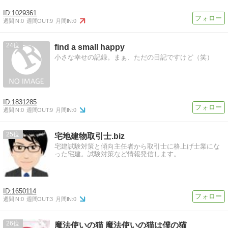
1029361
週間IN:
0
週間OUT:
9
月間IN:
0
24
find a small happy
小さな幸せの記録。まぁ、ただの日記ですけど（笑）
1831285
週間IN:
0
週間OUT:
9
月間IN:
0
25
宅地建物取引士.biz
宅建試験対策と傾向主任者から取引士に格上げ士業にな
った宅建。試験対策など情報発信します。
1650114
週間IN:
0
週間OUT:
3
月間IN:
0
26
魔法使いの猫 魔法使いの猫は僕の猫