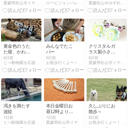
愛媛県松山市イヤリングピアス専門店夢工房アクセサリーズ別館
ロービジョンバレエ講師のブログ
愛媛松山＠ゆずめろん。のカラフル日記
ています☆今
日8月5日は
Because のレ
コーディング
終了
☆（Beatles:ビ
ートルズ）
黄金色のうた
みんなでたこ
クリスタルガ
た寝、かわい
パー
ラス製小さな
い
お花の軸太ロ
6日前
6日前
6日前
とべ動物園を応援する写真クラブのブログ
お散歩行くよ〜！ (^_^)/
愛媛県松山市イヤリングピアス専門店夢工房アクセサリーズ別館
ング19G純チ
タンセカンド
ピアス◆金属
メッキ不使用
ですので金属
アレルギー対
策におすすめ
☆当店のピア
渇きを満たす
本日金曜日お
久しぶりにお
スの多くはこ
波紋
昼12時よりご
散歩～
のような軸で
来店お待ちし
7日前
7日前
8日前
ご用意できま
とべ動物園を応援する写真クラブのブログ
愛媛県松山市イヤリングピアス専門店夢工房アクセサリーズ別館
お散歩行くよ〜！ (^_^)/
ています☆軸
す。