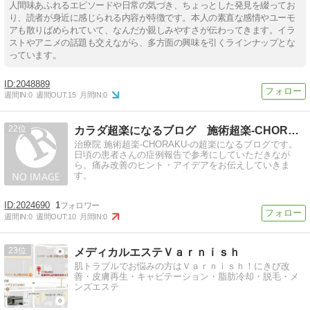
人間味あふれるエピソードや日常の気づき、ちょっとした発見を綴ってお
り、読者が身近に感じられる内容が特徴です。本人の素直な感情やユーモ
アも散りばめられていて、なんだか親しみやすさが伝わってきます。イラ
ストやアニメの話題も交えながら、多方面の興味を引くラインナップとな
っています。
2048889
週間IN:
0
週間OUT:
15
月間IN:
0
22
カラダ超楽になるブログ 施術超楽-CHORAKU-
治療院 施術超楽-CHORAKU-の超楽になるブログです。
日頃の患者さんの症例報告で参考にしていただきなが
ら。痛み改善のヒント・アイデアをお伝えしていきま
す。
2024690
1
週間IN:
0
週間OUT:
10
月間IN:
0
23
メディカルエステＶａｒｎｉｓｈ
肌トラブルでお悩みの方はＶａｒｎｉｓｈ！にきび改
善・皮膚再生・キャビテーション・脂肪冷却・脱毛・メ
ンズエステ