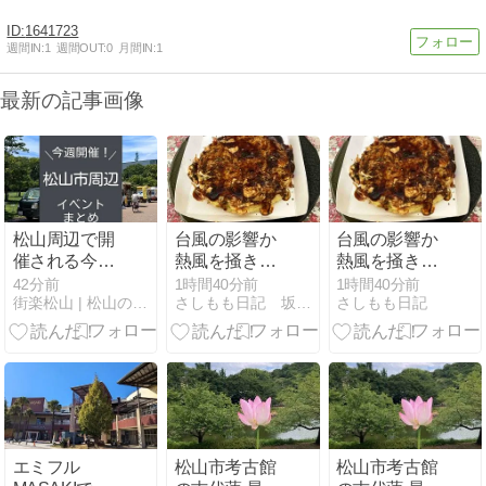
1641723
週間IN:
1
週間OUT:
0
月間IN:
1
最新の記事画像
松山周辺で開
台風の影響か
台風の影響か
催される今週
熱風を掻き回
熱風を掻き回
のイベント情
す風 帰宅お好
す中帰宅 お好
42分前
1時間40分前
1時間40分前
街楽松山 | 松山の街を“オモシロク”するブログ
さしもも日記 坂の上の雲松山市から
さしもも日記
報！【2026年
み焼きを食べ
み焼きを食べ
8月7日～8月
る
る
13日】
エミフル
松山市考古館
松山市考古館