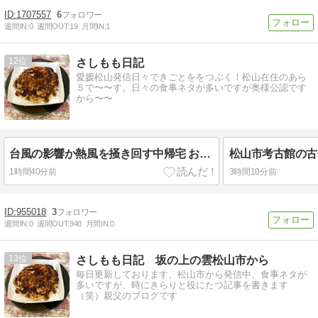
1707557
6
週間IN:
0
週間OUT:
19
月間IN:
1
12
さしもも日記
愛媛松山発信日々できごとををつぶく！松山在住のあら
５で〜〜す。日々の食事ネタが多いですが奥様公認です
から〜〜
台風の影響か熱風を掻き回す中帰宅 お好み焼きを食べる
松山市考古館の古
1時間40分前
3時間10分前
955018
3
週間IN:
0
週間OUT:
940
月間IN:
0
13
さしもも日記 坂の上の雲松山市から
毎日更新しております、松山市から発信中、食事ネタが
多いですが、時にきらりと役にたつ記事を書きます
（笑）親父のブログです