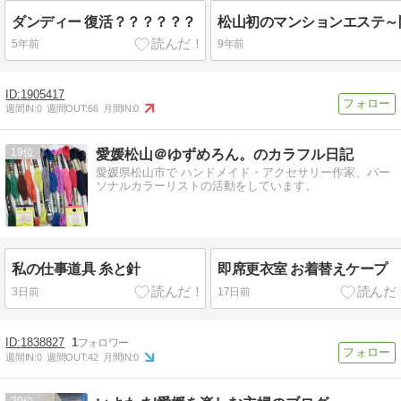
ダンディー 復活？？？？？？
5年前
9年前
1905417
週間IN:
0
週間OUT:
66
月間IN:
0
19
愛媛松山＠ゆずめろん。のカラフル日記
愛媛県松山市で ハンドメイド・アクセサリー作家、パー
ソナルカラーリストの活動をしています。
私の仕事道具 糸と針
即席更衣室 お着替えケープ
3日前
17日前
1838827
1
週間IN:
0
週間OUT:
42
月間IN:
0
20