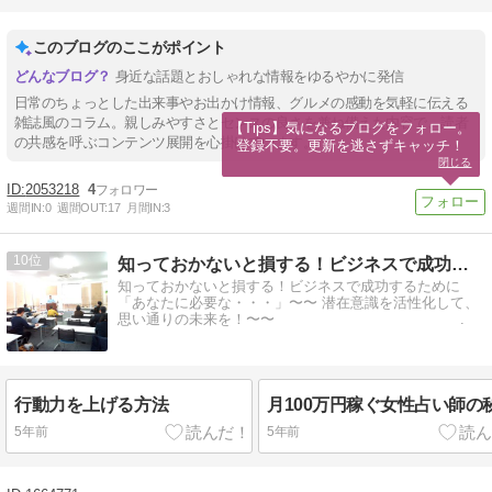
このブログのここがポイント
身近な話題とおしゃれな情報をゆるやかに発信
日常のちょっとした出来事やお出かけ情報、グルメの感動を気軽に伝える
雑誌風のコラム。親しみやすさとセンスの良さを兼ね備えた内容で、読者
【Tips】気になるブログをフォロー。

の共感を呼ぶコンテンツ展開を心掛けています。
登録不要。更新を逃さずキャッチ！
閉じる
2053218
4
週間IN:
0
週間OUT:
17
月間IN:
3
10
知っておかないと損する！ビジネスで成功するためにあなたに
知っておかないと損する！ビジネスで成功するために
「あなたに必要な・・・」〜〜 潜在意識を活性化して、
思い通りの未来を！〜〜 .
行動力を上げる方法
月100万円稼ぐ女性占い師の
5年前
5年前