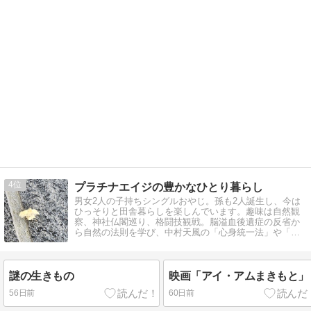
4
プラチナエイジの豊かなひとり暮らし
男女2人の子持ちシングルおやじ。孫も2人誕生し、今は
ひっそりと田舎暮らしを楽しんでいます。趣味は自然観
察、神社仏閣巡り、格闘技観戦。脳溢血後遺症の反省か
ら自然の法則を学び、中村天風の「心身統一法」や「西
式健康法」「ZENサンガ」を実践中。
謎の生きもの
映画「アイ・アムまきもと」
56日前
60日前