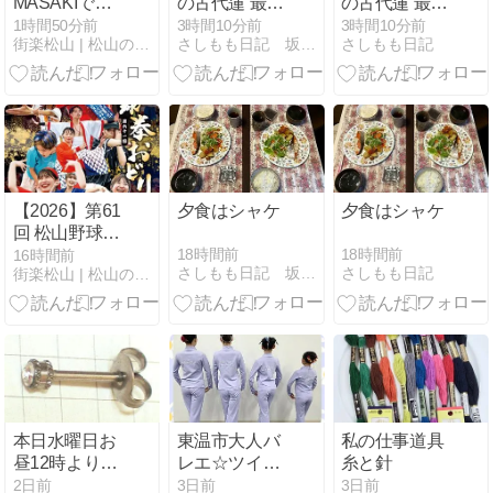
MASAKIで
の古代蓮 最後
の古代蓮 最後
「サンシャイ
の二輪
の二輪
1時間50分前
3時間10分前
3時間10分前
街楽松山 | 松山の街を“オモシロク”するブログ
さしもも日記 坂の上の雲松山市から
さしもも日記
ン池崎 お笑い
ライブ！」開
催！観覧無料
で2ステージ
【2026年8月
11日】
【2026】第61
夕食はシャケ
夕食はシャケ
回 松山野球拳
おどり開催！
18時間前
18時間前
16時間前
さしもも日記 坂の上の雲松山市から
さしもも日記
街楽松山 | 松山の街を“オモシロク”するブログ
演舞会場や音
楽フェス、松
山市駅前の新
演舞にも注目
本日水曜日お
東温市大人バ
私の仕事道具
昼12時よりご
レエ☆ツイン
糸と針
来店お待ちし
ドーム
2日前
3日前
3日前