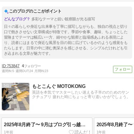
このブログのここがポイント
多彩なテーマと鋭い観察眼が光る描写
日々の暮らしや身近な出来事を丁寧に描写しながらも、独自の視点と切り
口で飽きさせない文章構成が特徴です。季節や食事、趣味、ちょっとした
冒険までテーマは幅広い一方、細やかな観察と臨場感あふれる表現によ
り、読者にはまるで身近な風景を目の前に広げているかのような感覚をも
たらします。日常の中に潜む奥深さを感じさせる、シンプルだけれども引
き込まれる文章が魅力です。
753847
4
週間IN:
5
週間OUT:
24
月間IN:
23
5
もとこんぐ MOTOKONG
英語を本気でマスターしたい迷える子羊ののためのサン
クチュアリ 疲れた時にちょっと寄り道いかがでしょう。
2025年8月終了〜 9月はブログ引っ越し準備
1年前
1年前