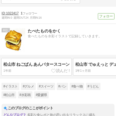
1022417
1
週間IN:
0
週間OUT:
24
月間IN:
16
8
たべたものをかく
食べたものを水彩イラストで記録していきます。
松山市 ねごぱん あんバタースコーン
1年前
1年1ヶ月前
#イラスト
#グルメ
#スイーツ
#パン
#食べ物
#うどん
#松山市
#水彩画
#愛媛県
このブログのここがポイント
多彩な食レポと旅の思い出をリラックスに綴る