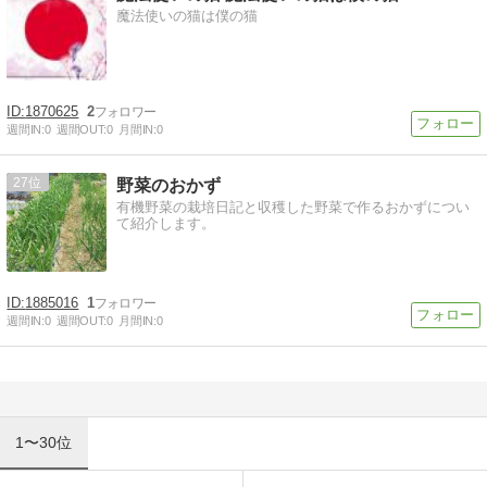
魔法使いの猫は僕の猫
1870625
2
週間IN:
0
週間OUT:
0
月間IN:
0
27
野菜のおかず
有機野菜の栽培日記と収穫した野菜で作るおかずについ
て紹介します。
1885016
1
週間IN:
0
週間OUT:
0
月間IN:
0
1〜30位