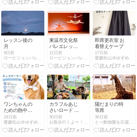
太ロング16G
セラミックピ
アス（ロング
タイプファー
ストピアスと
同じ太さ長
さ）◆太さ
レッスン後の
東温市文化祭
即席更衣室 お
18G16Gお選
月
バレエレッス
着替えケープ
びいただけま
ン
9日前
11日前
17日前
す★金属不使
ロービジョンバレエ講師のブログ
ロービジョンバレエ講師のブログ
愛媛松山＠ゆずめろん。のカラフル日記
用で金属アレ
ルギー対策に
最適
ワンちゃんの
カラフルあじ
陽だまりの特
ための熱中症
さいロード ＆
等席
対策グッズ
タネマキ食堂
24日前
30日前
36日前
愛媛松山＠ゆずめろん。のカラフル日記
お散歩行くよ〜！ (^_^)/
とべ動物園を応援する写真クラブのブログ