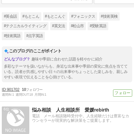
#英会話
#もとこん
#もとこんぐ
#フォニックス
#技術英検
#テクニカルライティング
#英文法
#松山市
#受験英語
#技術英語
#点字英語
このブログのここがポイント
趣味や季節に合わせた話題を軽やかに紹介
多彩なテーマを扱いながらも、身近な出来事や季節の変化に焦点を当てて
いる。読者が共感しやすい日々の出来事やちょっとした楽しみを、親しみ
やすい表現で伝えることを心掛けている。
901702
10
週間IN:
1
週間OUT:
18
月間IN:
1
6
悩み相談 人生相談所 愛媛rebirth
電話 メール相談随時受付中。人生経験だけは豊富なカ
ウンセラーが現実的な解決策をご提案します。