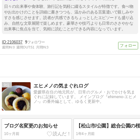
日々の出来事や食体験、旅行記を気軽に綴るスタイルが特徴です。食べ物
やお出かけのことを詳細に書きつつも、温かみのある言葉遣いで親しみや
すさを感じさせます。読者が共感できるちょっとしたエピソードも盛り込
み、自然な文章展開で楽しめます。豪華さや技巧よりも日常のささやかな
出来事に焦点を当て、気軽に読むことができる内容になっています。
2106037
9
週間IN:
0
週間OUT:
51
月間IN:
3
9
エヒメノの気まぐれログ
愛媛県在住の地元民が、日常のグルメ・おでかけを気ま
ぐれに記録しています。 メインブログ『ehimeno-エヒメ
ノ-』の番外編として、ゆるく更新中。
ブログ名変更のお知らせ
10ヶ月前
1年4ヶ月前