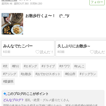
週間IN:
46
週間OUT:
360
月間IN:
200
2
お散歩行くよ〜！ (^_^)/
.
みんなでたこパー
久しぶりにお散歩～
6日前
8日前
#犬
#釣り
#エギング
#ドライブ
#チワワ
#わんこ
#アジング
#お散歩
#おでかけスポット
#松山市
#ドッグラン
#愛媛県
このブログのここがポイント
巡礼・絶景・グルメ盛りだくさん
四国の各地を訪れる様子を詳細に綴りながら、巡礼の達成感や地域の名