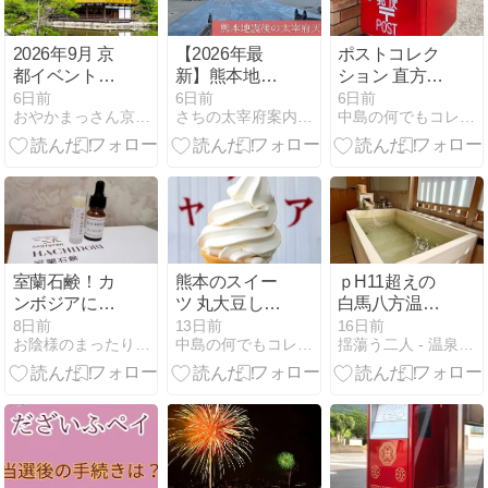
まで徹底解説
✨
2026年9月 京
【2026年最
ポストコレク
都イベントカ
新】熊本地震
ション 直方市
レンダー
後の太宰府天
コンビニ横
6日前
6日前
6日前
おやかまっさん京都〜古都の散歩道〜
さちの太宰府案内 | 福岡県太宰府市の観光やカフェを紹介
中島の何でもコレクション
満宮は大丈
(ミニポスト)
夫？現地確認
した被害状況
と観光への影
響
室蘭石鹸！カ
熊本のスイー
ｐH11超えの
ンボジアに小
ツ 丸大豆しょ
白馬八方温泉
学校を建設し
うゆソフトク
とトロトロた
8日前
13日前
16日前
お陰様のまったりブログ
中島の何でもコレクション
揺蕩う二人 - 温泉とグルメとお土産の夫婦旅
就労支援まで
リーム
まごと…
始めた想い