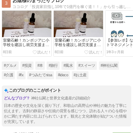
お陰様のまったりブログ
3
ココログ「投資家目指し10年で1億円を稼ぐ道！！」から引っ越しました。現在がっつり系からまったり系に投資スタイルを変えたことからタイトルも一新、今まで通り主に旅行、神社仏閣、介護、本、ＦＸ、株、ｉＤｅＣｏ、等 日記風に書いていきます。
室蘭石鹸！カンボジアに小
室蘭石鹸！カンボジアに小
【参加レポ】
学校を建設し就労支援まで
学校を建設し就労支援まで
トマネジメン
始めた想い
始めた想い
｜志ある投資
8日前
8日前
1年3ヶ月前
#グルメ
#投資
#本
#旅行
#風水
#スイーツ
#神社仏閣
#介護
#fx
#つみたてnisa
#ideco
#お土産
このブログのここがポイント
神社仏閣と世界文化遺産の詳細紹介
日本の歴史や文化を深く掘り下げ、和歌山の高野山や神社の魅力を丁寧に
伝えます。古刹の静寂さや伝統の背景を感じつつ、訪れる人々の心を穏や
かに満たす内容に仕上げられています。観光と文化体験が結びついた情報
が充実しています。