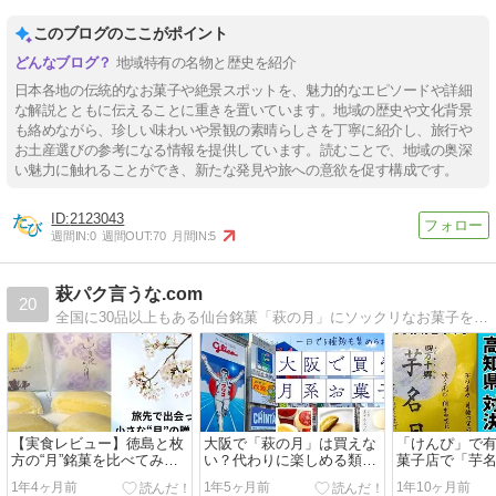
このブログのここがポイント
地域特有の名物と歴史を紹介
日本各地の伝統的なお菓子や絶景スポットを、魅力的なエピソードや詳細
な解説とともに伝えることに重きを置いています。地域の歴史や文化背景
も絡めながら、珍しい味わいや景観の素晴らしさを丁寧に紹介し、旅行や
お土産選びの参考になる情報を提供しています。読むことで、地域の奥深
い魅力に触れることができ、新たな発見や旅への意欲を促す構成です。
2123043
週間IN:
0
週間OUT:
70
月間IN:
5
萩パク言うな.com
20
全国に30品以上もある仙台銘菓「萩の月」にソックリなお菓子を紹介しています。世間では「萩の月のパクリ」とか「ジェネリック萩の月」と言われていますが、当ブログでは「どのお菓子もパクリではなく歴とした一商品」とのスタンスをとっています。
【実食レビュー】徳島と枚
大阪で「萩の月」は買えな
「けんぴ」で有
方の“月”銘菓を比べてみた
い？代わりに楽しめる類似
菓子店で「芋
｜月にうかれて vs 山田池
品5選！
さぽあん」を
1年4ヶ月前
1年5ヶ月前
1年10ヶ月前
の月
べてみた