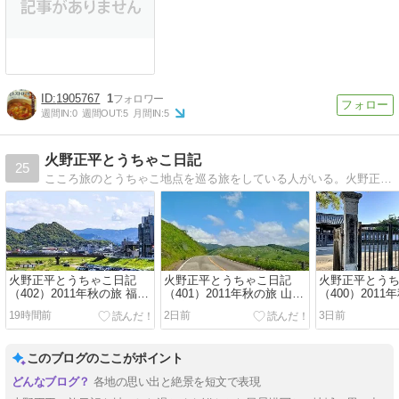
1905767
1
週間IN:
0
週間OUT:
5
月間IN:
5
火野正平とうちゃこ日記
25
こころ旅のとうちゃこ地点を巡る旅をしている人がいる。火野正平さんのとつとつと読むこころの風景を思い出しなんてことのない風景に思いをはせるのだ。
火野正平とうちゃこ日記
火野正平とうちゃこ日記
火野正平とう
（402）2011年秋の旅 福岡
（401）2011年秋の旅 山口
（400）2011
県 飯塚市 BS日本縦断ここ
県 美祢市 BS日本縦断ここ
県 萩市 BS日
19時間前
2日前
3日前
ろ旅
ろ旅
旅
このブログのここがポイント
各地の思い出と絶景を短文で表現