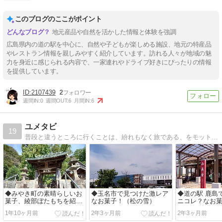
このブログのここがポイント
地元産品や自然を活かした情報と体験を強調
広島県内の道の駅を中心に、自然や子どもが楽しめる施設、地元の特産品
やレストラン情報を親しみやすく紹介しています。訪れる人々が地域の魅
力を身近に感じられる内容で、一家連れやドライブ好きにぴったりの情報
を提供しています。
2107439
2
週間IN:
0
週間OUT:
6
月間IN:
6
ユメタビ
19
普段と違うところに行くことは、紛れもなく旅である、をモットーに『少しでも旅してみたい』と思ってもらえるような、主に九州中心のスポットやお土産（お菓子）の情報を発信しています。
◆みやき町の素晴らしいお
◆玉名市で見つけた激レア
◆道の駅 鹿島
菓子、綾部ぼたもちを紹介
なお菓子！（松の雪）
ニコレ？なお
します！
だご）
1年10ヶ月前
2年3ヶ月前
2年3ヶ月前