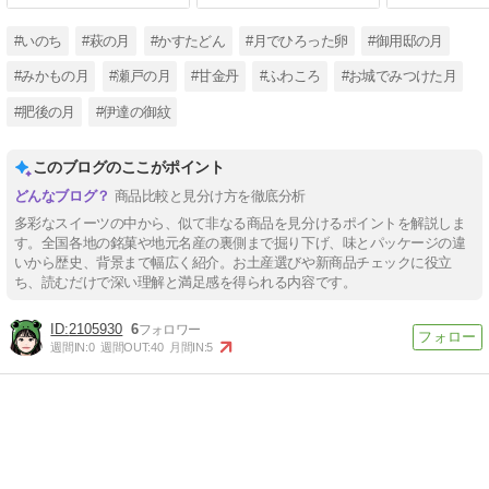
#いのち
#萩の月
#かすたどん
#月でひろった卵
#御用邸の月
#みかもの月
#瀬戸の月
#甘金丹
#ふわころ
#お城でみつけた月
#肥後の月
#伊達の御紋
このブログのここがポイント
商品比較と見分け方を徹底分析
多彩なスイーツの中から、似て非なる商品を見分けるポイントを解説しま
す。全国各地の銘菓や地元名産の裏側まで掘り下げ、味とパッケージの違
いから歴史、背景まで幅広く紹介。お土産選びや新商品チェックに役立
ち、読むだけで深い理解と満足感を得られる内容です。
2105930
6
週間IN:
0
週間OUT:
40
月間IN:
5