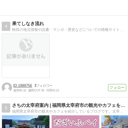
果てしなき流れ
4
秋田の地元情報や読書・マンガ・歴史などについての情報サイトです
1999756
3
週間IN:
10
週間OUT:
30
月間IN:
10
さちの太宰府案内 | 福岡県太宰府市の観光やカフェを紹介
5
福岡県太宰府市の観光やカフェを紹介しているブログです。太宰府天満宮など観光する参考になれば嬉しいです。