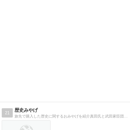
歴史みやげ
21
旅先で購入した歴史に関するおみやげを紹介真田氏と武田家臣団が好きなので、その関連のおみやげがほとんどです