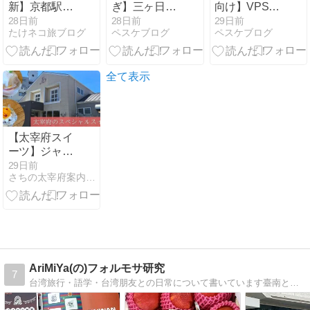
新】京都駅の
ぎ】三ヶ日の
向け】VPSの
抹茶ばらまき
「徳山」で絶
メリット・デ
28日前
28日前
29日前
たけネコ旅ブログ
ペスケブログ
ペスケブログ
お土産おすす
品うなぎを実
メリットは？
め12選!安い・
食！ふわふわ
自宅サーバー
個包装で職場
食感に感動
と料金・電気
向けを厳選
代を比較
全て表示
【太宰府スイ
ーツ】ジャン
ドゥの夏限定
29日前
さちの太宰府案内 | 福岡県太宰府市の観光やカフェを紹介
「ももの夏か
ご」を実食！
桃を丸ごと味
わう贅沢ケー
キ
AriMiYa(の)フォルモサ研究
7
台湾旅行・語学・台湾朋友との日常について書いています臺南と台北に住んでいた人華流ドラマ(台/中)&韓ドラLOVE