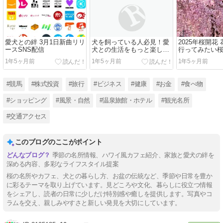
愛犬との絆 3月1日新曲リリ
犬を飼っている人必見！愛
2025年桜開花
ースSNS配信
犬との生活をもっと楽しく
行ってみたい桜
する5つのポイント
1年5ヶ月前
1年5ヶ月前
1年5ヶ月前
#競馬
#株式投資
#旅行
#ビジネス
#健康
#お金
#食べ物
#ショッピング
#風景・自然
#温泉旅館・ホテル
#観光名所
#交通アクセス
このブログのここがポイント
季節の名所情報、ハワイ風カフェ紹介、家族と愛犬の絆を
深める内容、多彩なライフスタイル提案
桜の名所やカフェ、犬との暮らし方、お盆の伝統など、季節や日常を豊か
に彩るテーマを取り上げています。見どころや文化、暮らしに役立つ情報
をシェアし、読者の日常に少しだけ特別感や癒しを提供します。写真やコ
ラムを交え、親しみやすさと新しい発見を大切にしています。