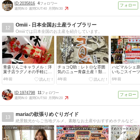
2035816
4
週間IN:
0
週間OUT:
40
月間IN:
30
Omiii - 日本全国お土産ライブラリー
12
Omiiiでは日本全国のお土産を紹介しています。
青森りんごキャラメル：洋
チョコQ助：レトロな雰囲
ハピマルシェ
菓子店ラグノオの手軽に使
気のニュー青森土産！類似
いちごスイー
えるバラマキお土産に
品注意の表記も納得の商品
う：代表 川島
4年前
4年前
6年前
でリピート確定！
1974798
11
週間IN:
0
週間OUT:
50
月間IN:
20
mariaの欲張りめぐりガイド
13
絶景観光からご当地グルメ、素敵なお土産やおすすめホテルなど、47都道府県の魅力をmariaがたっぷりお届けするよ。いろんなランキング紹介もしてます。