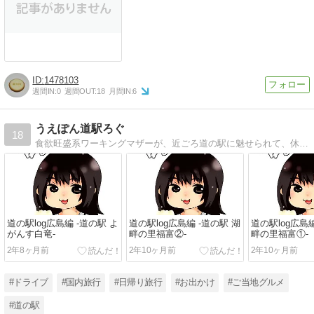
1478103
週間IN:
0
週間OUT:
18
月間IN:
6
うえぽん道駅ろぐ
18
食欲旺盛系ワーキングマザーが、近ごろ道の駅に魅せられて、休日に巡った道の駅の記録。広島県中心、時々中国地方。更新はゆっくりめ。お出かけや旅行の参考にしていただけるように頑張ります。
道の駅log広島編 -道の駅 よ
道の駅log広島編 -道の駅 湖
道の駅log広島編
がんす白竜-
畔の里福富②-
畔の里福富①-
2年8ヶ月前
2年10ヶ月前
2年10ヶ月前
#ドライブ
#国内旅行
#日帰り旅行
#お出かけ
#ご当地グルメ
#道の駅