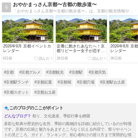
おやかまっさん京都〜古都の散歩道〜
6
「おやかまっさん京都〜古都の散歩道〜」は、京都の観光情報やグルメ、お土産、イベント情報を提供するウェブサイトです。このサイトを通じて、京都の魅力を再発見し、旅のプランニングにご活用ください。
2026年9月 京都イベントカ
定番に飽きたあなたへ！京
2026年8月 
レンダー
都リピーター女子が恋する
レンダー
隠れ家穴場スポット
6日前
26日前
36日前
#京都
#京都グルメ
#京都観光
#京都駅
#京都天気
#京都駅ランチ
#京都紅葉
#京都桜
#京都穴場
#京都駅お土産
#京都スポット
#京都お土産
このブログのここがポイント
祭り、文化遺産、季節行事を網羅
多彩な祭典や歴史的な名所、季節の風物詩を詳細に紹介しているのが特徴
です。京都の伝統と魅力をあますところなく伝える内容で、祭りやイベン
トの見どころ、ガイド、ランキング、初心者向けの巡り方まで実用的な情