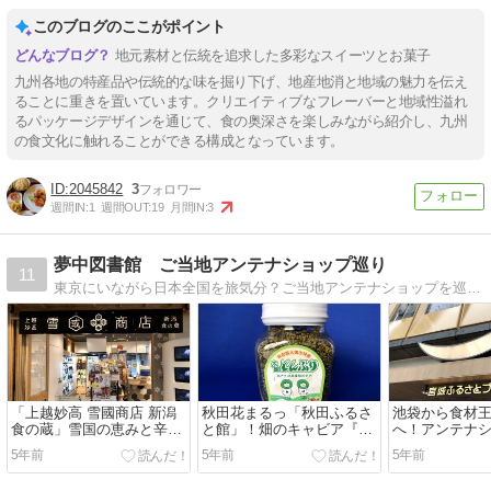
このブログのここがポイント
地元素材と伝統を追求した多彩なスイーツとお菓子
九州各地の特産品や伝統的な味を掘り下げ、地産地消と地域の魅力を伝え
ることに重きを置いています。クリエイティブなフレーバーと地域性溢れ
るパッケージデザインを通じて、食の奥深さを楽しみながら紹介し、九州
の食文化に触れることができる構成となっています。
2045842
3
週間IN:
1
週間OUT:
19
月間IN:
3
夢中図書館 ご当地アンテナショップ巡り
11
東京にいながら日本全国を旅気分？ご当地アンテナショップを巡って諸国漫遊！Let's go to the Local AntennaShop Tour…！
「上越妙高 雪國商店 新潟
秋田花まるっ「秋田ふるさ
池袋から食材
食の蔵」雪国の恵みと辛み
と館」！畑のキャビア『と
へ！アンテナ
を召し上がれ
んぶり』とは？
城ふるさとプ
5年前
5年前
5年前