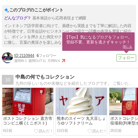
このブログのここがポイント
基本単語から応用表現まで網羅
インドネシア語学習者に向けて、基礎から実践までを丁寧に解説した内容
が特徴です。日常会話やビジネスシーンで役立つ語彙や表現を豊富に紹介
し、ポイントを押さえた例文やクイズも配慮。読みやすさと理解しやすさ
【Tips】気になるブログをフォロー。

登録不要。更新を逃さずキャッチ！
に徹し、言葉の奥深さを楽しみながら身に付けられる構成です。
閉じる
2110944
6
週間IN:
1
週間OUT:
11
月間IN:
4
中島の何でもコレクション
10
九州の珍しいものや名物などを紹介したブログです。 ご覧いただきありがとうございます。
ポストコレクション 直方市
熊本のスイーツ 丸大豆しょ
ポストコレクシ
コンビニ横 (ミニポスト)
うゆソフトクリーム
役場前(列車型
6日前
13日前
20日前