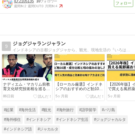
2105135
10
週間IN:
2
週間OUT:
0
月間IN:
4
ジョグジャランジャラン
9
インドネシアの古都ジョグジャから、観光、現地生活の『いろは』を紹介
ナディエム・マカリム前教
【ローカル厳選】インドネ
【2026年版
育文化研究技術相を巡る
シアのおすすめのど飴10
で買える風邪薬
Chromebook汚職事件
選・成分比較と喉の痛みの
選！症状別に
86日前
5ヶ月前
5ヶ月前
治し方
#起業
#海外生活
#観光
#海外旅行
#語学留学
#バリ島
#海外移住
#インドネシア
#インドネシア生活
#ジョグジャカルタ
#インドネシア語
#ジャカルタ