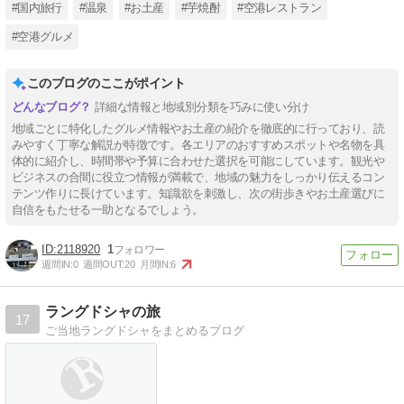
#国内旅行
#温泉
#お土産
#芋焼酎
#空港レストラン
#空港グルメ
このブログのここがポイント
詳細な情報と地域別分類を巧みに使い分け
地域ごとに特化したグルメ情報やお土産の紹介を徹底的に行っており、読
みやすく丁寧な解説が特徴です。各エリアのおすすめスポットや名物を具
体的に紹介し、時間帯や予算に合わせた選択を可能にしています。観光や
ビジネスの合間に役立つ情報が満載で、地域の魅力をしっかり伝えるコン
テンツ作りに長けています。知識欲を刺激し、次の街歩きやお土産選びに
自信をもたせる一助となるでしょう。
2118920
1
週間IN:
0
週間OUT:
20
月間IN:
6
ラングドシャの旅
17
ご当地ラングドシャをまとめるブログ