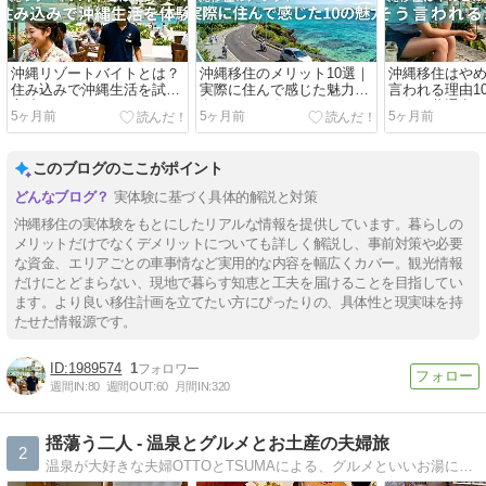
沖縄リゾートバイトとは？
沖縄移住のメリット10選｜
沖縄移住はや
住み込みで沖縄生活を試す
実際に住んで感じた魅力と
言われる理由1
方法｜メリット・デメリッ
向いている人
る人の共通点
5ヶ月前
5ヶ月前
5ヶ月前
ト・求人の探し方
このブログのここがポイント
実体験に基づく具体的解説と対策
沖縄移住の実体験をもとにしたリアルな情報を提供しています。暮らしの
メリットだけでなくデメリットについても詳しく解説し、事前対策や必要
な資金、エリアごとの車事情など実用的な内容を幅広くカバー。観光情報
だけにとどまらない、現地で暮らす知恵と工夫を届けることを目指してい
ます。より良い移住計画を立てたい方にぴったりの、具体性と現実味を持
たせた情報源です。
1989574
1
週間IN:
80
週間OUT:
60
月間IN:
320
揺蕩う二人 - 温泉とグルメとお土産の夫婦旅
2
温泉が大好きな夫婦OTTOとTSUMAによる、グルメといいお湯に揺蕩う二人旅の記録サイトです。地域の温泉や食文化など、地方の魅力や伝統に触れる旅をしています。温泉と、旅先で食べたものと、買ったお土産も記録しています。