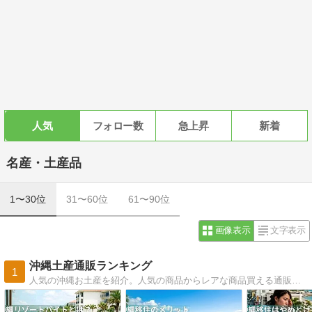
人気
フォロー数
急上昇
新着
名産・土産品
1〜30位
31〜60位
61〜90位
画像表示
文字表示
沖縄土産通販ランキング
1
人気の沖縄お土産を紹介。人気の商品からレアな商品買える通販サイト