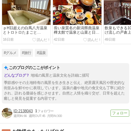
ｐH11超えの白馬八方温泉
長い泉質名の新潟県燕温泉
飲泉もできる1
とトロトロたまごと…
樺太館で温泉と山菜と日本
け流しの戸倉上
酒を大満喫！
山田ホテル
16日前
42日前
49日前
#グルメ
#旅行
#温泉
このブログのここがポイント
地域の風景と温泉文化を詳細に描写
季節感やその土地特有の風景を生き生きと伝え、絶景露天風呂や歴史的な
街並みを鮮やかに表現しています。温泉の趣や地元の食文化も丁寧に紹介
され、訪れる価値を感じさせます。自然と人情を織り交ぜ、日常を超えた
癒しと発見を提案する内容です。
2138043
1
週間IN:
66
週間OUT:
45
月間IN:
300