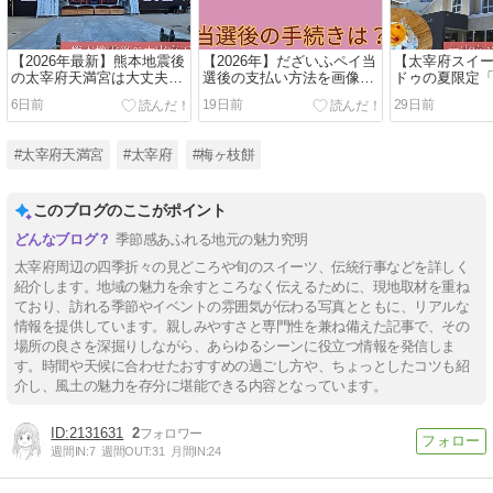
【2026年最新】熊本地震後
【2026年】だざいふペイ当
【太宰府スイ
の太宰府天満宮は大丈夫？
選後の支払い方法を画像付
ドゥの夏限定
現地確認した被害状況と観
きで解説！セブンイレブン
ご」を実食！
6日前
19日前
29日前
光への影響
での入金手順まとめ
わう贅沢ケー
#太宰府天満宮
#太宰府
#梅ヶ枝餅
このブログのここがポイント
季節感あふれる地元の魅力究明
太宰府周辺の四季折々の見どころや旬のスイーツ、伝統行事などを詳しく
紹介します。地域の魅力を余すところなく伝えるために、現地取材を重ね
ており、訪れる季節やイベントの雰囲気が伝わる写真とともに、リアルな
情報を提供しています。親しみやすさと専門性を兼ね備えた記事で、その
場所の良さを深掘りしながら、あらゆるシーンに役立つ情報を発信しま
す。時間や天候に合わせたおすすめの過ごし方や、ちょっとしたコツも紹
介し、風土の魅力を存分に堪能できる内容となっています。
2131631
2
週間IN:
7
週間OUT:
31
月間IN:
24