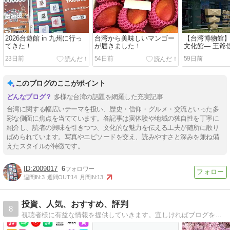
2026台遊館 in 九州に行っ
台湾から美味しいマンゴー
【台湾博物館】
てきた！
が届きました！
文化館— 王爺
を体験できる
23日前
54日前
59日前
このブログのここがポイント
多様な台湾の話題を網羅した充実記事
台湾に関する幅広いテーマを扱い、歴史・信仰・グルメ・交流といった多
彩な側面に焦点を当てています。各記事は実体験や地域の独自性を丁寧に
紹介し、読者の興味を引きつつ、文化的な魅力を伝える工夫が随所に散り
ばめられています。写真やエピソードを交え、読みやすさと深みを兼ね備
えたスタイルが特徴です。
2009017
6
週間IN:
3
週間OUT:
14
月間IN:
13
投資、人気、おすすめ、評判
8
視聴者様に有益な情報を提供していきます。宜しければブログをご覧下さい。