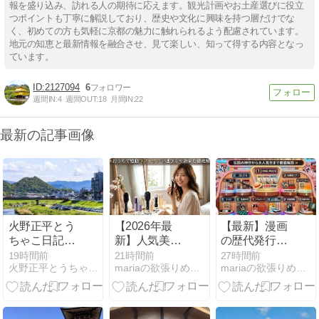
報を盛り込み、訪れる人の期待に応えます。観光計画やお土産選びに役立
つポイントも丁寧に解説しており、歴史や文化に興味を持つ層だけでな
く、初めての方も気軽に京都の魅力に触れられるよう配慮されています。
地元の知恵と最新情報を融合させ、見て楽しい、知って得する内容となっ
ています。
2127094
6
週間IN:
4
週間OUT:
18
月間IN:
22
最新の記事画像
火野正平とう
【2026年最
【最新】漫画
ちゃこ日記
新】人気美顔
の歴代発行部
（402）2011
器おすすめラ
数ランキング
19時間前
21時間前
27時間前
火野正平とうちゃこ日記
mariaの欲張りめぐりガイド
mariaの欲張りめぐりガイド
年秋の旅 福岡
ンキング
TOP10！伝説
県 飯塚市 BS
TOP5✨おうち
の神作から大
日本縦断ここ
で感動リフト
人気作まで徹
ろ旅
ケア♡選び方
底解説✨