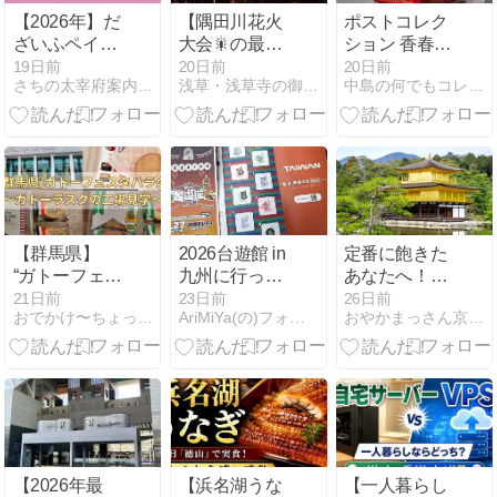
【2026年】だ
【隅田川花火
ポストコレク
ざいふペイ当
大会🎇の最寄
ション 香春町
選後の支払い
り駅&バス
役場前(列車型
19日前
20日前
20日前
さちの太宰府案内 | 福岡県太宰府市の観光やカフェを紹介
浅草・浅草寺の御朱印の「種類・値段・待ち時間・混雑状況」お…
中島の何でもコレクション
方法を画像付
停】交通規制
ポスト)
きで解説！セ
を想定したア
ブンイレブン
クセス方法と
での入金手順
混雑回避方法
まとめ
とは？
【群馬県】
2026台遊館 in
定番に飽きた
“ガトーフェス
九州に行って
あなたへ！京
タハラダ” 工
きた！
都リピーター
21日前
23日前
26日前
おでかけ〜ちょっとした非日常〜
AriMiYa(の)フォルモサ研究
おやかまっさん京都〜古都の散歩道〜
場見学レビュ
女子が恋する
ー!試食や購入
隠れ家穴場ス
もあり!
ポット
【2026年最
【浜名湖うな
【一人暮らし