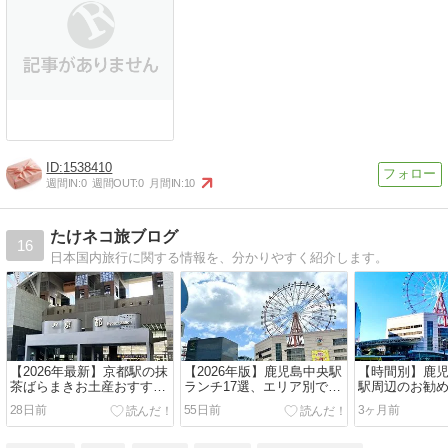
1538410
週間IN:
0
週間OUT:
0
月間IN:
10
たけネコ旅ブログ
16
日本国内旅行に関する情報を、分かりやすく紹介します。
【2026年最新】京都駅の抹
【2026年版】鹿児島中央駅
【時間別】鹿
茶ばらまきお土産おすすめ
ランチ17選、エリア別で鹿
駅周辺のお勧
12選!安い・個包装で職場向
児島グルメを紹介!!
ング15選!!
28日前
55日前
3ヶ月前
けを厳選