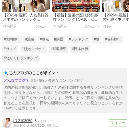
【2026年最新】人気美顔器
【最新】漫画の歴代発行部
【2026年最
おすすめランキング
数ランキングTOP10！伝説
髪へ導く💖お
TOP5✨おうちで感動リフ
の神作から大人気作まで徹
トメント人気
21時間前
27時間前
2日前
トケア♡選び方や効果も徹
底解説✨
TOP5！サロ
底解説！
話題のオイル
✨
#国内旅行
#温泉
#観光
#絶景
#ランキング
#旅
#海外旅行
#ガイド
#観光スポット
#都道府県
#日本旅行
#なんでもランキング
このブログのここがポイント
最新情報と多彩なランキング紹介
国内の都道府県や都市、職種ごとの看護に関する多彩なランキングや実情
を鋭く掘り下げながら、地域ごとの特徴や看護師の働き方、健康的な生活
のコツまで幅広くカバーしています。読者にとって役立つ情報を具体的に
伝えることを重視し、日常の疑問や未来のキャリアに役立つヒントをわか
りやすく提示します。
2103050
8
週間IN:
0
週間OUT:
100
月間IN:
14