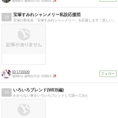
週間IN:
0
週間OUT:
15
月間IN:
5
宝塚すみれシャンメリー私設応援団
23
宝塚の新名産「宝塚すみれシャンメリー」を応援します！楽しい写真やオリジナルカクテルのレシピを募集しています。
1710320
週間IN:
0
週間OUT:
10
月間IN:
5
いろいろブレンド(WEB編)
24
わからない事をいろいろブレンドして調べてみた