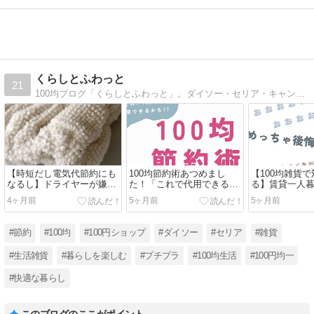
くらしとふわっと
21
100均ブログ「くらしとふわっと」。ダイソー・セリア・キャンドゥなど100円ショップの雑貨を使って感じたことをメリットデメリットなど画像とともにレビュー。百均で商品を購入する際の参考になれば嬉しいです\(^o^)／
【時短だし電気代節約にも
100均節約術あつめまし
【100均雑貨
なるし】ドライヤーが嫌で
た！「これで代用できるか
る】賃貸一人
髪切る人ほど使って欲しい
も？」なグッズを紹介！
後悔したこと
4ヶ月前
5ヶ月前
5ヶ月前
100均グッズ
べきだったこ
#節約
#100均
#100円ショップ
#ダイソー
#セリア
#雑貨
#生活雑貨
#暮らしを楽しむ
#プチプラ
#100均生活
#100円均一
#快適な暮らし
このブログのここがポイント