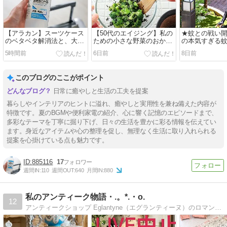
【アラカン】スーツケース
【50代のエイジング】私の
★蚊との戦い開幕
のベタベタ解消法と、大人
ための小さな野菜のおかず
の本気すぎる
が「斜めがけバッグ」を選
｜ブロッコリーの黒ごま和
大集合
5時間前
6日前
8日前
ぶ理由
え
このブログのここがポイント
日常に癒やしと生活の工夫を提案
暮らしやインテリアのヒントに溢れ、癒やしと実用性を兼ね備えた内容が
特徴です。夏のBGMや便利家電の紹介、心に響く記憶のエピソードまで、
多彩なテーマを丁寧に掘り下げ、日々の生活を豊かに彩る情報を伝えてい
ます。身近なアイテムや心の整理を促し、無理なく生活に取り入れられる
提案を心掛けている点も魅力です。
885116
17
週間IN:
110
週間OUT:
640
月間IN:
880
私のアンティーク物語・.。*.・o.
12
アンティークショップ Eglantyne（エグランティーヌ）のロマンティック＆フレンチエレガンスを取り入れたアンティークのある暮らしをご提案