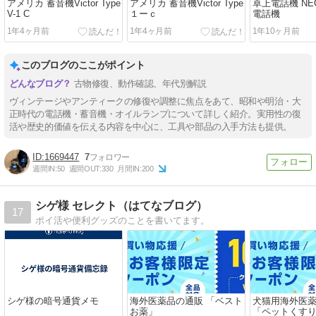
アメリカ 蓄音機Victor Type
アメリカ 蓄音機Victor Type
卓上電話機 NEC
V-1 C
１ーｃ
電話機
1年4ヶ月前
1年4ヶ月前
1年10ヶ月前
このブログのここがポイント
古物修復、動作確認、年代別解説
ヴィンテージやアンティークの修復や調整に焦点をあて、昭和や明治・大
正時代の電話機・蓄音機・オイルランプについて詳しく紹介。実用性の復
活や歴史的価値を伝える内容を中心に、工具や部品の入手方法も提供。
1669447
7
週間IN:
50
週間OUT:
330
月間IN:
200
シゲ様 セレクト（はてなブログ）
17
ポイ活や便利グッズのことを書いてます。
シゲ様の暗号通貨メモ
海外医薬品の通販 「ベスト
犬猫用海外医
お薬」
「ペットくす