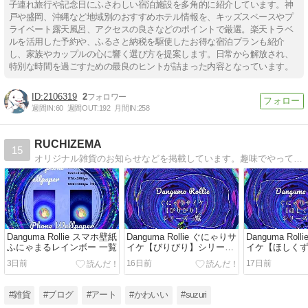
子連れ旅行や記念日にふさわしい宿泊施設を多角的に紹介しています。神
戸や盛岡、沖縄など地域別のおすすめホテル情報を、キッズスペースやプ
ライベート露天風呂、アクセスの良さなどのポイントで厳選。楽天トラベ
ルを活用した予約や、ふるさと納税を駆使したお得な宿泊プランも紹介
し、家族やカップルの心に響く選び方を提案します。日常から解放され、
特別な時間を過ごすための最良のヒントが詰まった内容となっています。
2106319
2
週間IN:
60
週間OUT:
192
月間IN:
258
RUCHIZEMA
15
オリジナル雑貨のお知らせなどを掲載しています。趣味でやっているので更新はマイペースです。
Danguma Rollie スマホ壁紙
Danguma Rollie ぐにゃりサ
Danguma Rol
ふにゃまるレインボー 一覧
イケ【びりびり】シリーズ
イケ【ほしく
一覧
一覧
3日前
16日前
17日前
#雑貨
#ブログ
#アート
#かわいい
#suzuri