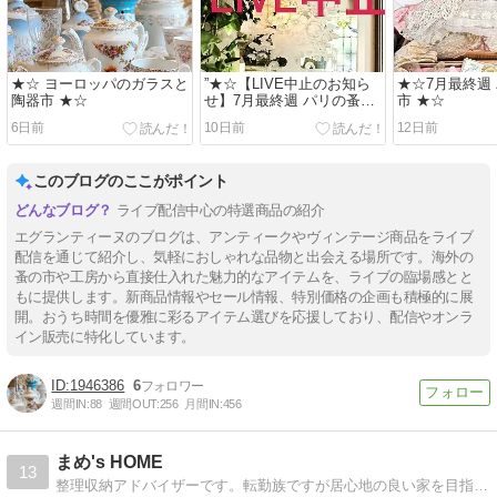
★☆ ヨーロッパのガラスと
”★☆【LIVE中止のお知ら
★☆7月最終週
陶器市 ★☆
せ】7月最終週 パリの蚤の
市 ★☆
市 ★☆”
6日前
10日前
12日前
このブログのここがポイント
ライブ配信中心の特選商品の紹介
エグランティーヌのブログは、アンティークやヴィンテージ商品をライブ
配信を通じて紹介し、気軽におしゃれな品物と出会える場所です。海外の
蚤の市や工房から直接仕入れた魅力的なアイテムを、ライブの臨場感とと
もに提供します。新商品情報やセール情報、特別価格の企画も積極的に展
開。おうち時間を優雅に彩るアイテム選びを応援しており、配信やオンラ
イン販売に特化しています。
1946386
6
週間IN:
88
週間OUT:
256
月間IN:
456
まめ's HOME
13
整理収納アドバイザーです。転勤族ですが居心地の良い家を目指して 日々奮闘している（掃除・整理収納・料理）様子をブログにしてます。