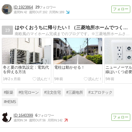
1923864
29
週間IN:
42
週間OUT:
192
月間IN:
189
はやくおうちに帰りたい！（三菱地所ホームでつくるおうち） …
19
南欧風のマイホーム完成までのブログです。※三菱地所ホームさん、よろしくね！ ⇒完成したので、その後諸々？アップして参ります〜！
冬と夏の換気設定：電気代
電柱は動かせる！
ニューノーマ
を抑える方法
線はいくつ必
1年2ヶ月前
5年前
5年前
#新築
#住宅ローン
#注文住宅
#三菱地所
#エアロテック
#HEMS
1640399
6
週間IN:
34
週間OUT:
56
月間IN:
142