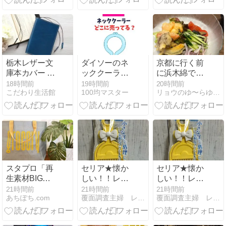
*+
栃木レザー文
ダイソーのネ
京都に行く前
庫本カバー 日
ッククーラー
に浜木綿でラ
本製革紐しお
の口コミ！ク
ンチ♡分割す
18時間前
19時間前
20時間前
こだわり生活館
100均マスター
リョウのゆ〜らゆらブログ
り付き
ールネックバ
る株は強い！
ンドの持続時
間は？
スタプロ「再
セリア★懐か
セリア★懐か
生素材BIGバ
しい！！レト
しい！！レト
ッグ」は550
ロかわいいミ
ロかわいいミ
21時間前
21時間前
21時間前
あちぽち.com
覆面調査主婦 レビュー日記
覆面調査主婦 レビュー日記
円でたっぷり
ニほうき
ニほうき
入る大容量バ
ッグ！買い物