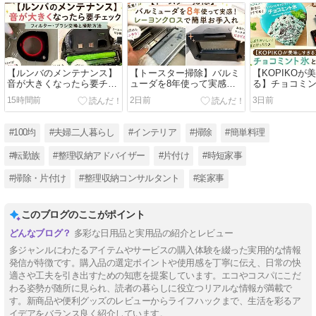
【ルンバのメンテナンス】
【トースター掃除】バルミ
【KOPIKOが
音が大きくなったら要チェ
ューダを8年使って実感！
る】チョコミ
ック！フィルター・ブラシ
レーヨンクロスで簡単お手
でハマった食べ
15時間前
2日前
3日前
交換と掃除方法
入れ
天お買い物マ
も紹介
#100均
#夫婦二人暮らし
#インテリア
#掃除
#簡単料理
#転勤族
#整理収納アドバイザー
#片付け
#時短家事
#掃除・片付け
#整理収納コンサルタント
#楽家事
このブログのここがポイント
多彩な日用品と実用品の紹介とレビュー
多ジャンルにわたるアイテムやサービスの購入体験を綴った実用的な情報
発信が特徴です。購入品の選定ポイントや使用感を丁寧に伝え、日常の快
適さや工夫を引き出すための知恵を提案しています。エコやコスパにこだ
わる姿勢が随所に見られ、読者の暮らしに役立つリアルな情報が満載で
す。新商品や便利グッズのレビューからライフハックまで、生活を彩るア
イデアをバランス良く紹介しています。