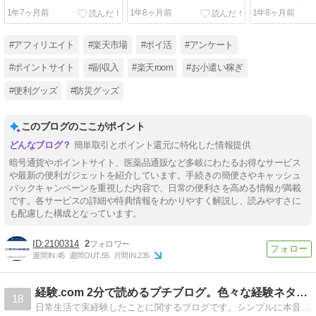
1年7ヶ月前
1年8ヶ月前
1年8ヶ月前
#アフィリエイト
#楽天市場
#ポイ活
#アンケート
#ポイントサイト
#副収入
#楽天room
#お小遣い稼ぎ
#便利グッズ
#防災グッズ
このブログのここがポイント
簡単取引とポイント還元に特化した情報提供
暗号通貨やポイントサイト、医薬品通販など多岐にわたるお得なサービス
や最新の便利ガジェットを紹介しています。手続きの簡便さやキャッシュ
バックキャンペーンを重視した内容で、日常の便利さを高める情報が満載
です。各サービスの詳細や特典情報をわかりやすく解説し、読みやすさに
も配慮した構成となっています。
2100314
2
週間IN:
45
週間OUT:
55
月間IN:
235
経験.com 2分で読めるプチブログ。色々な経験ネタ集です！
18
日常生活で実経験したことに関するブログです。シンプルに本音でレビューします。暇つぶしにどうぞ！