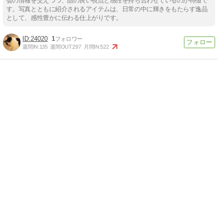
会の情報を交えつつ、品の良い視点と感性を持ち合わせているのが特徴で
す。写真とともに紹介されるアイテムは、日常の中に輝きをもたらす逸品
として、感性豊かに伝わる仕上がりです。
24020
1
週間IN:
135
週間OUT:
297
月間IN:
522