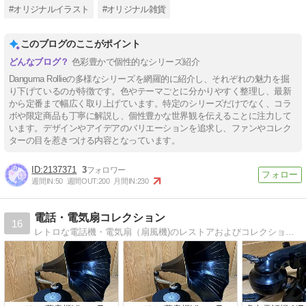
#オリジナルイラスト
#オリジナル雑貨
このブログのここがポイント
色彩豊かで個性的なシリーズ紹介
Danguma Rollieの多様なシリーズを網羅的に紹介し、それぞれの魅力を掘
り下げているのが特徴です。色やテーマごとに分かりやすく整理し、最新
から定番まで幅広く取り上げています。特定のシリーズだけでなく、コラ
ボや限定商品も丁寧に解説し、個性豊かな世界観を伝えることに注力して
います。デザインやアイデアのバリエーションを追求し、ファンやコレク
ターの目を惹きつける内容となっています。
2137371
3
週間IN:
50
週間OUT:
200
月間IN:
230
電話・電気扇コレクション
16
レトロな電話機・電気扇（扇風機)のレストアおよびコレクションについて