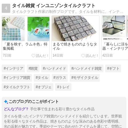
タイル雑貨 インユニゾンタイルクラフト
4
タイルクラフト作家の制作ブログです。タイルを材料に、インテリア雑貨やアクセサリーなどを制作販売しています。
「夏を映す、ラムネ色」特
まるで焼きもののようなタ
「暮らしに涼を
集掲載
イル
器・インテリ
7日前
14日前
42日前
#インテリア
#雑貨
#ハンドメイド
#ハンドメイド雑貨
#ギフト
#インテリア雑貨
#タイル
#ガラス
#モザイクタイル
#タイルクラフト
#オブジェ
#トレイ
このブログのここがポイント
手仕事で生まれる彩り豊かなタイル作品
タイルを使ったインテリア雑貨のハンドメイドを紹介しています。世界観
を彩る様々なタイル作品は、焼きもののような深みのある色彩や透明感、
光の反射が魅力です。季節やテーマに合わせたアイテムを通じて、空間に