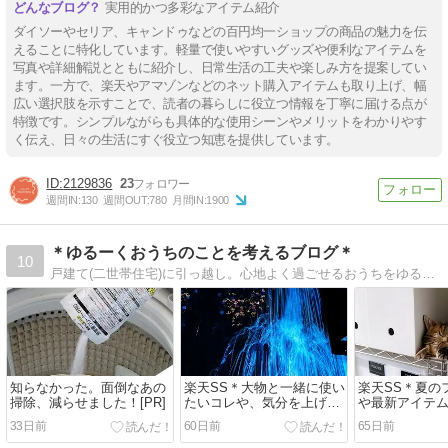
実用的かつ多彩なアイテム紹介
ダイソーやセリア、キャンドゥなどの百円均一ショップの商品の魅力を伝
えることに特化しています。軽量で使いやすいグッズや便利なアイテムを
写真や詳細解説とともに紹介し、日常生活の工夫や楽しみ方を提案してい
ます。一方で、楽天やアマゾンなどのネット購入アイテムも取り上げ、幅
広い選択肢を示すことで、読者の暮らしに役立つ情報を丁寧に届ける点が
特徴です。シンプルながらも具体的な使用シーンやメリットをわかりやす
く伝え、日々の生活にすぐ役立つ知恵を提供しています。
2129836
23
週間IN:
130
週間OUT:
780
月間IN:
1900
＊ゆるーくおうちのことを考えるブログ＊
10
戸建て(二世帯住宅)に引っ越し。心地よく過ごせるおうちをゆるーく創りあげていく予定。収納、インテリア、日々のことなど。
知らなかった。面倒なあの
楽天SS＊大物と一緒に使い
楽天SS＊夏の
掃除、減らせました！[PR]
たいコレや、気分を上げる
や最新アイテ
モノ♪
＆新しい家族♪
33日前
60日前
65日前