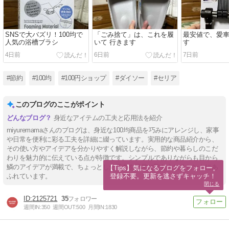
SNSで大バズリ！100均で
「ごみ捨て」は、これを履
最安値で、愛
人気の浴槽ブラシ
いて 行きます
す
4日前
6日前
7日前
#節約
#100均
#100円ショップ
#ダイソー
#セリア
このブログのここがポイント
身近なアイテムの工夫と応用法を紹介
miyuremamaさんのブログは、身近な100均商品を巧みにアレンジし、家事
や日常を便利に彩る工夫を詳細に綴っています。実用的な商品紹介から、
その使い方やアイデアを分かりやすく解説しながら、節約や暮らしのこだ
わりを魅力的に伝えている点が特徴です。シンプルでありながらも目から
鱗のアイデアが満載で、ちょっとした工夫を日常に取り入れるヒントにあ
【Tips】気になるブログをフォロー。

登録不要。更新を逃さずキャッチ！
ふれています。
閉じる
2125721
35
週間IN:
350
週間OUT:
500
月間IN:
1830