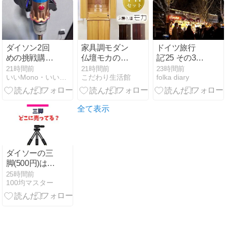
や旅行に便利
◎
ダイソン2回
家具調モダン
ドイツ旅行
めの挑戦購
仏壇モカの魅
記'25 その31
入！大正解だ
力と選び方ガ
＝ドイツ三大
21時間前
21時間前
23時間前
いいMono・いいGear・いいGoods
こだわり生活館
folka diary
ったダイソン
イド
クリスマスマ
スティックク
ーケット。＝
リーナー
Dyson V12
全て表示
Detect Slim
Absolute
(SV46 ABL
EX)
ダイソーの三
脚(500円)は売
ってない？取
25時間前
100均マスター
り扱い終了の
今どこで買え
るか売り場と
種類を紹介