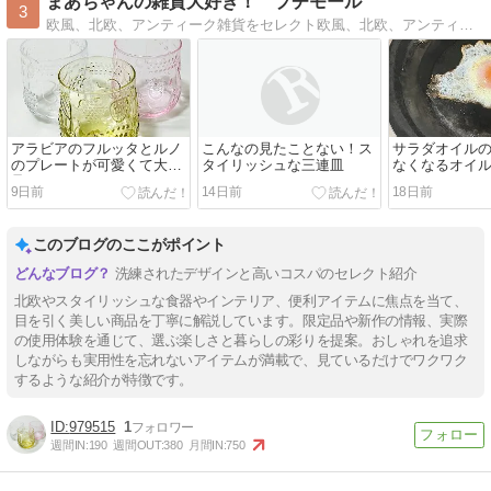
まあちゃんの雑貨大好き！ プチモール
3
欧風、北欧、アンティーク雑貨をセレクト欧風、北欧、アンティークなどのインテリア、キッチン雑貨が大好き
アラビアのフルッタとルノ
こんなの見たことない！ス
サラダオイル
のプレートが可愛くて大満
タイリッシュな三連皿
なくなるオイ
足！
9日前
14日前
18日前
このブログのここがポイント
洗練されたデザインと高いコスパのセレクト紹介
北欧やスタイリッシュな食器やインテリア、便利アイテムに焦点を当て、
目を引く美しい商品を丁寧に解説しています。限定品や新作の情報、実際
の使用体験を通じて、選ぶ楽しさと暮らしの彩りを提案。おしゃれを追求
しながらも実用性を忘れないアイテムが満載で、見ているだけでワクワク
するような紹介が特徴です。
979515
1
週間IN:
190
週間OUT:
380
月間IN:
750