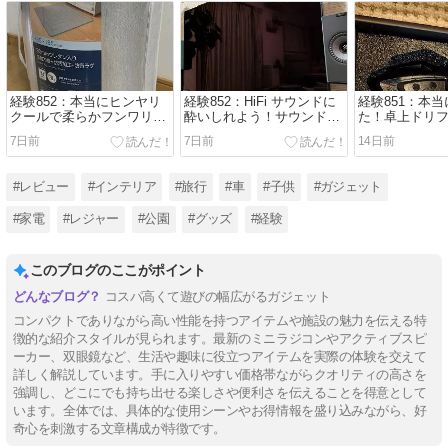
経験852：本当にヒンヤリ
経験852：HiFi サウンドに
経験851：本
クールで柔らかフンワリ！
酔いしれよう！サウンドバ
た！卓上ドリ
ニトリの「30 ㎜厚手ウレタ
ーも良いけど、HiFiアクテ
コンが小さく
7日前
7日前
14日前
ン入りラグ（Nクール）」
ィブスピーカーがカッコい
性能だった！
が暑い夏におススメでし
い！KEF の「coda W」を
り遊びまくろ
た！
紹介します！
#レビュー
#インテリア
#旅行
#車
#子供
#ガジェット
#家電
#レジャー
#公園
#グッズ
#経験
このブログのここがポイント
コスパ高くて遊びの幅広がるガジェット
コンパクトでありながら高い性能を持つアイテムや施設の魅力を伝える特
徴的な紹介スタイルが見られます。最新のミニラジコンやアクティブスピ
ーカー、双眼鏡など、生活や趣味に役立つアイテムを実際の体験を交えて
詳しく解説しています。手に入りやすい価格帯ながらクオリティの高さを
強調し、どこにでも持ち出せる楽しさや便利さを伝えることを得意として
います。全体では、具体的な使用シーンやお得情報を盛り込みながら、好
奇心を刺激する文章構成が特徴です。