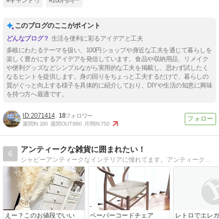
#キャンドゥ
#100円均一
このブログのここがポイント
生活を便利に彩るアイデアと工夫
多岐にわたるテーマを扱い、100円ショップや身近な工夫を通じて暮らしを
楽しく豊かにするアイデアを発信しています。食品や収納用品、リメイク
や便利グッズなどシンプルながら実用的な工夫を掲載し、思わず試したく
なるヒントを提供します。身の回りをちょっと工夫するだけで、暮らしの
質がぐっと向上する様子を具体的に紹介しており、DIYや生活の知恵に興味
を持つ方へ最適です。
2071414
18
週間IN:
180
週間OUT:
880
月間IN:
750
アンティークな雑貨に囲まれたい！
6
シャビーアンティークなインテリアに憧れてます。アンティークな雑貨を集めたり、時たまＤＩＹしてみたりもしてます。
えー？このお値段でいい
ペーパーコードチェア
レトロでエレ