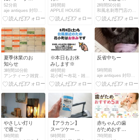
ライト
る！インパク
52分前
1時間前
2時間50分前
aje antiques 封印ポエム
APPLE HOUSE
和風名刺専門店のスタッフ日記
ト抜群のオリ
ジナル名刺デ
ザイン
夏季休業のお
※本日もお休
反省中ちー
知らせ
みします※
5時間前
3時間10分前
4時間前
aje antiques 封印ポエム
アンティーク雑貨+カフェ Simple Box
花小町〜布花・雑貨・資材のお店〜
やさしい灯り
【アラカン】
赤ちゃんの歯
で過ごす
スーツケース
がためおすす
のベタベタ解
め5選｜歯ぐ
5時間前
5時間前
7時間前