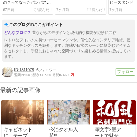
の？ってなったパンパスグ
ヒースタンド
ラス
67日前
7ヶ月前
7ヶ月前
このブログのここがポイント
昔ながらのデザインと現代的な機能が絶妙に共存
レトロなフォルムを持つコーヒーマシンや、個性的なインテリア雑貨、便
利なキッチングッズを紹介します。趣味や日常のシーンに馴染むアイテム
をセレクトし、手軽におしゃれな空間づくりを楽しめる情報を提供してい
ます。
1811078
6
週間IN:
160
週間OUT:
260
月間IN:
660
最新の記事画像
キャビネット
今治タオル入
筆文字×墨ア
に、テーブル
荷!!!
ートで魅せ