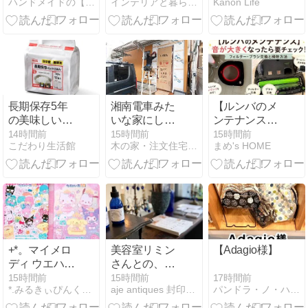
ハンドメイドの【ナチュラルインテリア】Shop Is.通販
インテリアと暮らしのヒント
Kanon Life
消法と、大人
ずり対策に人
が「斜めがけ
気の商品を比
バッグ」を選
較！
ぶ理由
長期保存5年
湘南電車みた
【ルンバのメ
の美味しいパ
いな家にして
ンテナンス】
ックご飯で安
ください
音が大きくな
14時間前
15時間前
15時間前
こだわり生活館
木の家・注文住宅研究室
まめ's HOME
心備蓄
ったら要チェ
ック！フィル
ター・ブラシ
交換と掃除方
法
+*。マイメロ
美容室リミン
【Adagio様】
ディ ウエハー
さんとの、コ
ス・キャラポ
ラボです
17時間前
15時間前
15時間前
パンドラ・ノ・ハコニワ ハンドメイド委託のレンタルボックス
*.みるきぃぴんくしゅがあ.*
aje antiques 封印ポエム
トレ・クッキ
ーチャーム。