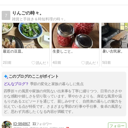
りんごの時々。
7
雑貨と手抜き＆時短料理の時々。
最近の豆皿。
生姜しごと。
暑い古民家。
2日前
4日前
5日前
このブログのここがポイント
季節の変化と家族の暮らしに焦点
四季折々の風景や家族の何気ない出来事を丁寧に綴りつつ、日常のささや
かな感動や嬉しさを切り取っています。華やかさよりも、身近な風景や温
もりのあるエピソードを通じて、親しみやすく、自然体の暮らしの魅力を
伝えている点が特長です。さまざまな季節の行事や手仕事、食卓の風景な
ど、思わず共感したくなる内容が満載です。
984867
11