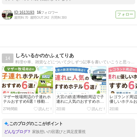
1613193
16
週間IN:
70
週間OUT:
242
月間IN:
300
しろいるかのかふぇてりあ
14
料理や車、雑貨などについて少しずつ記事を書いていこうと思っています。
マザー牧場周辺の子連れホ
大宮の鉄道博物館周辺で子
レゴランド周
テルおすすめ6選！移動が
連れに人気のおすすめホテ
優しいホテルお
楽でママも安心な宿を厳選
ル6選！トレインビューも
選！移動が楽
27時間前
2日前
2日前
紹介
このブログのここがポイント
家族想いの宿選びと満足度重視