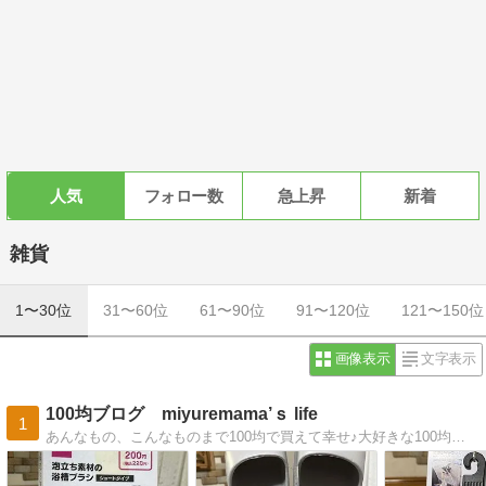
人気
フォロー数
急上昇
新着
雑貨
1〜30位
31〜60位
61〜90位
91〜120位
121〜150位
画像表示
文字表示
100均ブログ miyuremama’ｓ life
1
あんなもの、こんなものまで100均で買えて幸せ♪大好きな100均雑貨を駆使した節約しているつもり生活をちらっとお届けしますみなさまの参考になるとうれしいです！！