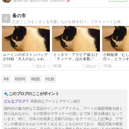
週間IN:
140
週間OUT:
660
月間IN:
630
蚤の市
8
乙女ごころをくすぐる可愛いものを探す日々。プチスイートな雑貨とナチュラル服と素敵な人、かわいい壁紙リンクなど。
ムーミンのボストンバッグ
イッタラ・アラビア値上げ
小林聡美「む
が付録「大人のおしゃれ手
「ティーマ」ほか多数／9
日々」とラジ
帖」9月号
月1日から
じかん」のこ
2日前
4日前
7日前
#本
#100均
#雑貨
#北欧
このブログのここがポイント
革新的なアートとデザイン紹介
国内外の魅力的な工芸品やインテリアアイテム、アートの最新情報を鋭く
切り込みながら、その背景やデザイナーの思いまで深く探る構成となって
います。特に、日本の伝統美と北欧の出会いをテーマにした記事は、デザ
インの奥深さをわかりやすく伝えることを心がけており、商品写真や展覧