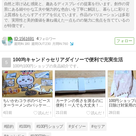
自然と溶け込む感覚と、趣あるディスプレイの提案を行います。創作の背
景にある細やかな工夫や魅力的な色合いを丁寧に解説し、暮らしに彩りと
上質感をもたらすアイデアを伝えています。作品のバリエーションは多彩
で、実用性と美的価値を兼ね備えた一点ものの魅力に焦点を当てているの
が特徴です。
1561691
4
週間IN:
180
週間OUT:
230
月間IN:
760
100均キャンドゥセリアダイソーで便利で充実生活
5
100均100円ショップの良品紹介です。
ちいかわコラボのベビース
カーテンの長さを測るのに
100円ショッ
ターラーメンのパッケージ
便利！一人でも大丈夫！ニ
日除け対策用
を活用！スマホケース！
トリでもらえる紙メジャ
袋！室内では
4日前
21日前
28日前
ー！
も！
#節約
#100均
#100円ショップ
#ダイソー
#セリア