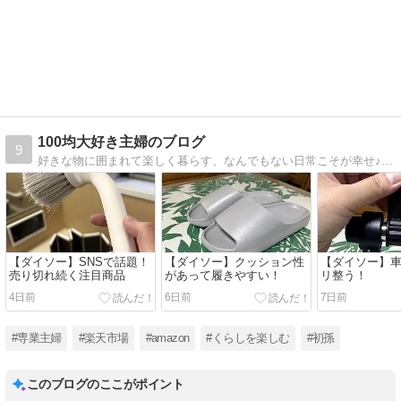
100均大好き主婦のブログ
9
好きな物に囲まれて楽しく暮らす、なんでもない日常こそが幸せ♪昨年、初孫が誕生しました！ babaなっても100均生活を楽しんでいます♪
【ダイソー】SNSで話題！
【ダイソー】クッション性
【ダイソー】
売り切れ続く注目商品
があって履きやすい！
リ整う！
4日前
6日前
7日前
#専業主婦
#楽天市場
#amazon
#くらしを楽しむ
#初孫
このブログのここがポイント