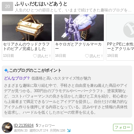
ふりぃだむはいどあうと
20
人生のひとつの節目として、いままで続けてきた趣味のブログをある意味リニューアルすることにしました。ゆっくりとした更新ペースになりますが、このブログを通して自分を再発見できると良いな、とも思っています。
セリアさんのウッドクラフ
キケロガとアクリルマーカ
PPとPEに水
トのピアノ完成しました
ー
ーとアクリル
験(2)
13日前
16日前
19日前
このブログのここがポイント
低価格と高いカスタマイズ性が魅力
さまざまな趣味に取り組む中で、手軽さと自由度を兼ね備えた商品やアイ
デアが見つかる。300円台のプラモデルやペーパークラフト、塗装実験な
ど、コストパフォーマンスの良さを活かした遊びと工夫を紹介。初心者か
ら上級者まで満足できるツールとアイデアを提供し、自分だけの魅力的な
アイテム作りを後押しする内容となっている。読みやすさと情報の具体性
を追求し、ハードルを低くしたホビーの世界を伝える。
2135924
5
週間IN:
33
週間OUT:
174
月間IN:
138