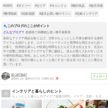
#100均
#ダイソー
#セリア
#キャンドゥ
#無印良品
#楽天市場
#整理収納
#北欧雑貨
#楽天お買い物マラソン
#北欧インテリア
このブログのここがポイント
低価格で高機能な使い勝手最重視
多彩なアイデア商品を取り上げ、日常のちょっとした不便を解決する便利
アイテムを紹介します。コストパフォーマンスと実用性を両立させた品々
が多く、効率的な暮らしや快適な時間をもたらす工夫を伝えます。生活の
中で頻繁に登場するアイデアを丁寧に解説し、誰もが取り入れやすい工夫
や便利住用品に特化。おしゃれブランドからコスパ抜群の商品までバラエ
ティ豊かに、毎日の暮らしをぐっと楽にする一品を見つけることに重点を
置いています。
1873647
週間IN:
130
週間OUT:
270
月間IN:
500
インテリアと暮らしのヒント
11
ちょっとした暮らしのアイデア提案100均・イケア・北欧・モダン手軽で可愛くがモットー。キレイは幸せを運びます。