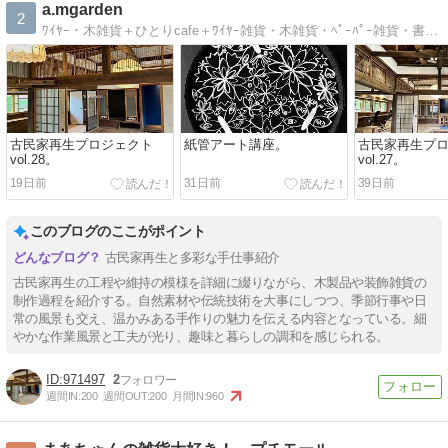
a.mgarden
2
ﾜｲﾔｰ・木雑貨＋ひとりcafe＋ﾜｲﾔｰ雑貨・木雑貨・ﾍﾟｰﾊﾟｰ雑貨・書・ひとりcafe・流木・器・住
古民家再生プロジェクト
紙管アート講座。
古民家再生プ
vol.28。
vol.27。
19日前
31日前
39日前
このブログのここがポイント
古民家再生と多彩な手仕事紹介
古民家再生の工程や維持の模様を詳細に綴りながら、木製品や装飾雑貨の
制作過程を紹介する。自然素材や伝統技術を大事にしつつ、季節行事や日
常の風景も交え、温かみある手作りの魅力を伝える内容となっている。細
やかな作業風景と工夫が光り、趣味と暮らしの調和を感じられる。
971497
2
週間IN:
200
週間OUT:
200
月間IN:
960