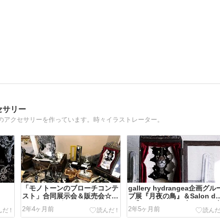
セサリー
のアクセサリーを作っています。時々イラストレーター。
「モノトーンのブローチコンテ
gallery hydrangea企画グル
スト」合同展示会＆販売会☆あ
プ展『月夜の鳥』＆Salon de
りがとうございました☆
T『モノトーンのブローチ』
2年4ヶ月前
2年5ヶ月前
同展