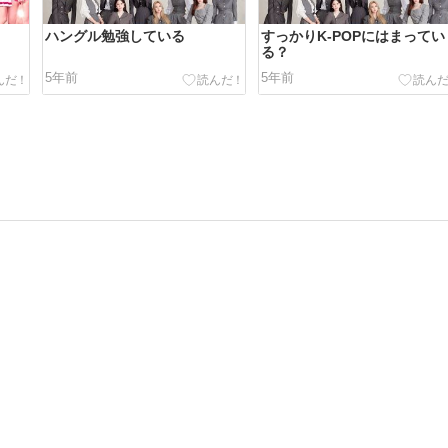
ハングル勉強している
すっかりK-POPにはまってい
る？
5年前
5年前