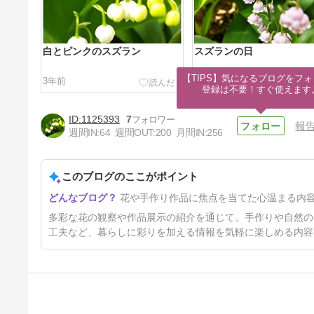
白とピンクのスズラン
スズランの日
【TIPS】気になるブログをフォ
3年前
3年前
登録は不要！すぐ使えます
1125393
7
報
週間IN:
64
週間OUT:
200
月間IN:
256
このブログのここがポイント
キット販売
花や手作り作品に焦点を当てた心温まる内
4年前
多彩な花の観察や作品展示の紹介を通じて、手作りや自然の
工夫など、暮らしに彩りを加える情報を気軽に楽しめる内容