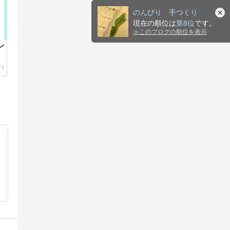
のんびり 手つくり
現在の順位は
第8位
です。
≫
このブログの順位を表示
レ