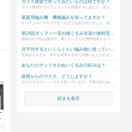
ガラス雑貨で作ってみたいものは何ですか？
ガラス雑貨のワークショップを開催するにあたり、皆さんのご希望を聞かせてください。
家庭用編み機 機械編みを知ってますか？
かつてシルバーやブラザーなどで生産されてました。叔母が持っていてセーターを編んでもらった記憶があります。コメントもぜひお願いします！
第24回ダッフィー等の縫ぐるみ衣装の無料型紙どんなものが欲しい？
前回の1〜3位は製作中。既にたくさんの無料型紙をサイトに載せています（サイト右上から型紙検索できます）
月平均するといくらくらい編み物に使っている？
毛糸はもちろん、本やお道具を含めて回答いただければ！
あなたのサンリオのぬいぐるみの好みは？
政府からのマスク、どうしますか？
ガジャではフィットマスク作っています。子供の頃にあった小さな四角で縮んでもっと小さくなるマスク。懐かしいけれど最近のフィットマスクや大きいのに慣れている人にとってどうなのかな？知りたいなと思いました
続きを表示
ー
合