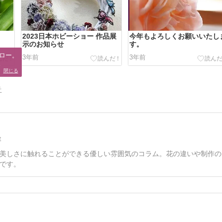
2023日本ホビーショー 作品展
今年もよろしくお願いいたし
示のお知らせ
す。
ロー。

3年前
3年前
。
閉じる
告
容
美しさに触れることができる優しい雰囲気のコラム。花の違いや制作の
です。