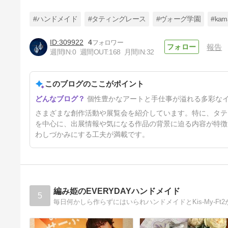
#ハンドメイド
#タティングレース
#ヴォーグ学園
#kam
309922
4
報告
週間IN:
0
週間OUT:
168
月間IN:
32
「モノトーンのブローチコンテ
スト」最優秀賞受賞と出展のお
知らせ。
このブログのここがポイント
2年6ヶ月前
個性豊かなアートと手仕事が溢れる多彩な
さまざまな創作活動や展覧会を紹介しています。特に、タテ
を中心に、出展情報や気になる作品の背景に迫る内容が特徴
わしづかみにする工夫が満載です。
編み姫のEVERYDAYハンドメイド
5