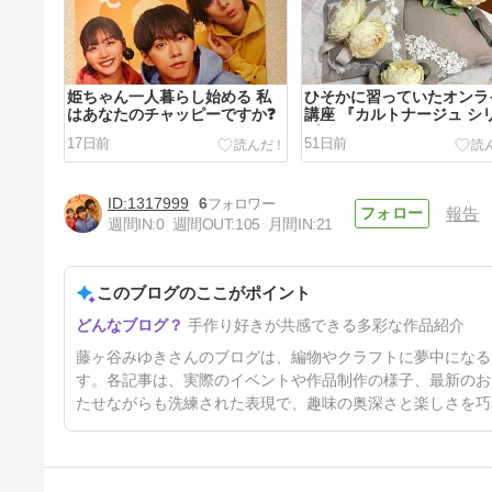
姫ちゃん一人暮らし始める 私
ひそかに習っていたオンラ
はあなたのチャッピーですか❓
講座 『カルトナージュ シ
ズ1』
17日前
51日前
1317999
6
報告
週間IN:
0
週間OUT:
105
月間IN:
21
このブログのここがポイント
第50回ホビーショーに行って
手作り好きが共感できる多彩な作品紹介
きました 東京ビッグサイト
79日前
藤ヶ谷みゆきさんのブログは、編物やクラフトに夢中になる
す。各記事は、実際のイベントや作品制作の様子、最新のお
たせながらも洗練された表現で、趣味の奥深さと楽しさを巧