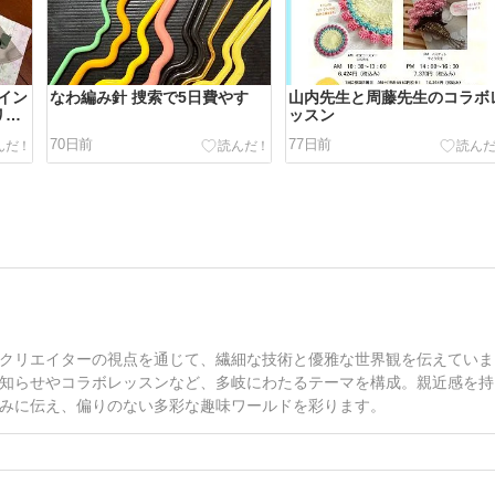
イン
なわ編み針 捜索で5日費やす
山内先生と周藤先生のコラボ
リー
ッスン
70日前
77日前
クリエイターの視点を通じて、繊細な技術と優雅な世界観を伝えていま
知らせやコラボレッスンなど、多岐にわたるテーマを構成。親近感を持
みに伝え、偏りのない多彩な趣味ワールドを彩ります。