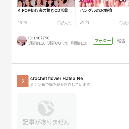
K-POP初心者の驚きCD形態
ハングルのお勉強
4年前
5年前
1407790
報告
週間IN:
10
週間OUT:
70
月間IN:
10
いまさら【TWICEを知る】
SIXTEENを見た
5年前
crochet flower Hatsu-Ne
3
ミシン糸で編み花を制作しています。