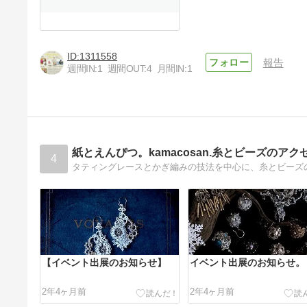
1311558
報告
週間IN:
1
週間OUT:
4
月間IN:
1
紙とえんぴつ。kamacosan.糸とビーズのアク
4
タティングレースとかぎ編みの技法を中心に、糸とビーズ
【イベント出展のお知らせ】
イベント出展のお知らせ。
2年4ヶ月前
2年4ヶ月前