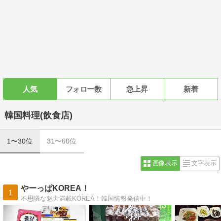
人気
フォロー数
急上昇
新着
韓国料理(飲食店)
1〜30位
31〜60位
画像表示
文字表示
やーっぱKOREA！
1
不思議な魅力満載KOREA！韓国情報発信中！