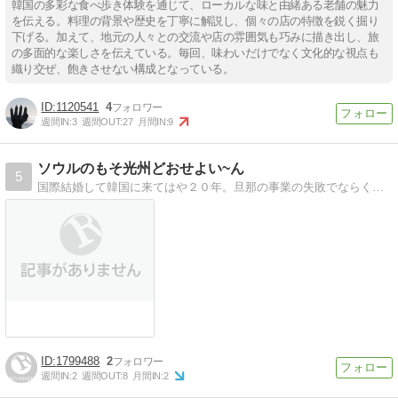
韓国の多彩な食べ歩き体験を通じて、ローカルな味と由緒ある老舗の魅力
を伝える。料理の背景や歴史を丁寧に解説し、個々の店の特徴を鋭く掘り
下げる。加えて、地元の人々との交流や店の雰囲気も巧みに描き出し、旅
の多面的な楽しさを伝えている。毎回、味わいだけでなく文化的な視点も
織り交ぜ、飽きさせない構成となっている。
1120541
4
週間IN:
3
週間OUT:
27
月間IN:
9
ソウルのもそ光州どおせよい~ん
5
国際結婚して韓国に来てはや２０年。旦那の事業の失敗でならくの底に。五人の子供を抱えて節約しながら何とかまだ生きています。気の向くままにブログ更新します。
1799488
2
週間IN:
2
週間OUT:
8
月間IN:
2