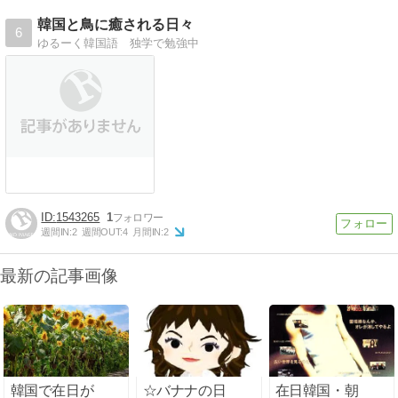
韓国と鳥に癒される日々
6
ゆるーく韓国語 独学で勉強中
1543265
1
週間IN:
2
週間OUT:
4
月間IN:
2
最新の記事画像
韓国で在日が
☆バナナの日
在日韓国・朝