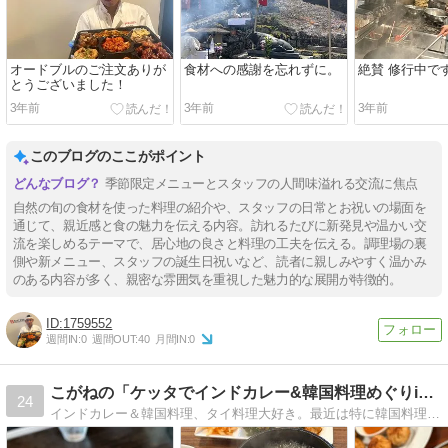
オードブルのご注文ありが
食材への感謝を忘れずに。
絶賛 修行中で
とうございました！
3年前
3年前
3年前
このブログのここがポイント
季節限定メニューとスタッフの人間味溢れる交流に焦点
自然の旬の食材を使った料理の紹介や、スタッフの日常とお祝いの場面を
通じて、親近感と食の魅力を伝える内容。訪れるたびに新発見や温かい交
流を楽しめるテーマで、居心地の良さと料理の工夫を伝える。調理場の裏
側や新メニュー、スタッフの誕生日祝いなど、読者に親しみやすく温かみ
のある内容が多く、親密な雰囲気を重視した魅力的な展開が特徴的。
1759552
週間IN:
0
週間OUT:
40
月間IN:
0
こがねの「ケッタでインドカレー&韓国料理めぐりin名古屋」
24
インドカレー＆韓国料理、タイ料理大好き。最近は特に韓国料理が食べたい病。名古屋や近郊のお店を探して食べたらこのブログを書いています。