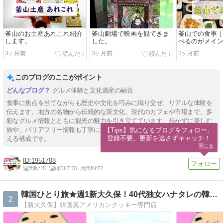
釜山のお土産あれこれ紹介
釜山劇場で映画を観てきま
釜山での食事
します。
した。
べるのがメイ
3ヶ月前
3ヶ月前
3ヶ月前
このブログのここがポイント
グルメ体験と文化遺産の融合
食事に焦点を当てながらも歴史や文化を巧みに織り交ぜ、リアルな体験を
伝えます。地方の名物から伝統的な茶文化、現代のカフェや市場まで、多
彩なグルメ情報とともに観光の魅力を引き立てています。歩かずに楽しむ
旅や、バリアフリー情報も丁寧に盛り込み、訪れる人の興味やニーズに応
【Tips】気になるブログをフォロー。

登録不要。更新を逃さずキャッチ！
える構成です。
閉じる
1951708
週間IN:
15
週間OUT:
30
月間IN:
72
韓国ひとり旅★週1新大久保！40代独女ハナタレの韓国ブログ
2
【新大久保】韓国風アメリカンクッキー専門店