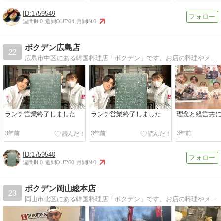
1759549
週間IN:
0
週間OUT:
64
月間IN:
0
ボクデン広島店
22
広島市中区にある韓国料理店「ボクデン」です。お店の料理やメニュー情報等を発信していきます。
ランチ営業終了しました
ランチ営業終了しました
理念と経営共に
3年前
3年前
3年前
1759540
週間IN:
0
週間OUT:
60
月間IN:
0
ボクデン岡山総本店
23
岡山市北区にある韓国料理店「ボクデン」です。お店の料理やメニュー情報等を発信していきます。