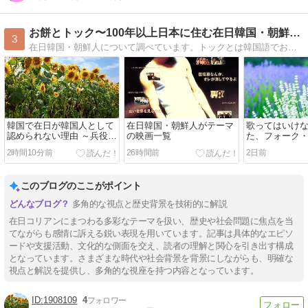
お餅とトック〜100年以上日本に住む在日韓国・朝鮮人の物語〜
3
在日韓国・朝鮮人について調べています。トックとは韓国語でお餅の事です。私が参考にしたＨＰや動画などの情報を載せています。
韓国で在日が韓国人として
在日韓国・朝鮮人がテーマ
歌ってはいけ
認められない理由 ～兵役に
の映画一覧
た、フォーク
ついていない、韓国語がし
ズの「イムジ
2時間10分前
26時間前
2日前
ゃべれない～
このブログのここがポイント
多角的な視点と歴史背景を技術的に解説
在日コリアンにまつわる多彩なテーマを扱い、歴史や社会問題に焦点を当
てながらも感情に訴える鋭い表現を用いています。記事は具体的なエピソ
ードや支援活動、文化的な側面を交え、読者の理解と関心を引き出す構成
となっています。さまざまな時代や社会背景を背景にしながらも、明確な
視点と解説を提供し、多角的な視座を持つ内容となっています。
1908109
4