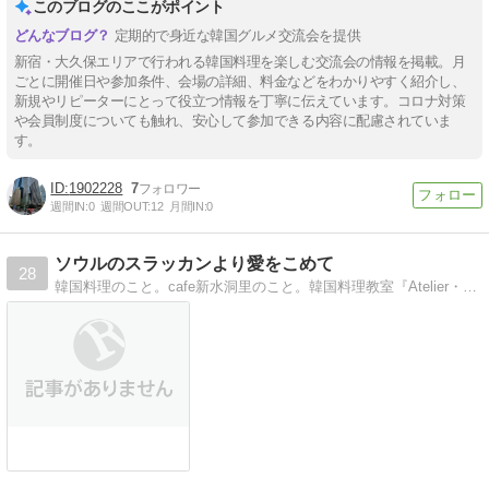
このブログのここがポイント
定期的で身近な韓国グルメ交流会を提供
新宿・大久保エリアで行われる韓国料理を楽しむ交流会の情報を掲載。月
ごとに開催日や参加条件、会場の詳細、料金などをわかりやすく紹介し、
新規やリピーターにとって役立つ情報を丁寧に伝えています。コロナ対策
や会員制度についても触れ、安心して参加できる内容に配慮されていま
す。
1902228
7
週間IN:
0
週間OUT:
12
月間IN:
0
ソウルのスラッカンより愛をこめて
28
韓国料理のこと。cafe新水洞里のこと。韓国料理教室『Atelier・スラッカン』のこと。ソウルのこと。時々彼と私のこと。