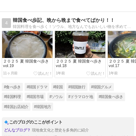
韓国食べ歩記、晩から晩まで食べてばかり！！
4
韓国料理を食べ歩く！ソウル、地方なんでもおいしい物を求めて食べ歩きます。今晩から次の晩まで、いや日本に帰る晩まで食べ歩きます。
２０２５ 夏 韓国食べ歩き
２０２５ 夏 韓国食べ歩き
２０２５ 夏 
vol.19
vol.18
vol.17
11ヶ月前
1年前
1年前
#食べ歩き
#韓国ドラマ
#韓国
#韓国旅行
#韓国グルメ
#韓国料理
#韓国市場
#ソウル
#ドラマロケ地
#韓国食べ歩き
#韓国お店紹介
#韓国地方
このブログのここがポイント
現地食文化と歴史を多角的に紹介