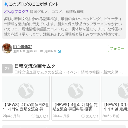
このブログのここがポイント
韓国グルメ、コスメ、旅情報満載
多彩な韓国文化に触れる記事群は、最新の食やショッピング、ビューティ
ー情報を魅力的に伝えています。新大久保の珍品カップラーメンやかわい
いカフェ、現地情報や話題のコスメなど、実体験を通じてリアルな韓国の
魅力を語り尽くします。活気あふれる現場感と親しみやすさが特徴です。
1494537
週間IN:
0
週間OUT:
18
月間IN:
0
日韓交流企画サムク
27
日韓交流企画サムクの交流会・イベント情報や韓国・新大久保・韓国語・韓国料理・韓国文化について更新中！
【NEWS】4月の開催日/2월
【NEWS】4월의 개최일 定
【NEWS】3月
의 개최일 定期交流会-韓国
期交流会-韓国料理-概要・
의 개최일 定期
料理-概要・内容・予約
内容・予約
料理-概要・内
2年4ヶ月前
2年4ヶ月前
2年5ヶ月前