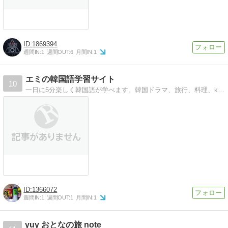
1869394
週間IN:
1
週間OUT:
6
月間IN:
1
エミの韓国語学習サイト
10
一日に5分楽しく韓国語が学べます。韓国ドラマ、旅行、料理、k-pop、ファンレターの書き方等韓国情報満載です。
1366072
週間IN:
1
週間OUT:
1
月間IN:
1
yuy おとなの旅 note