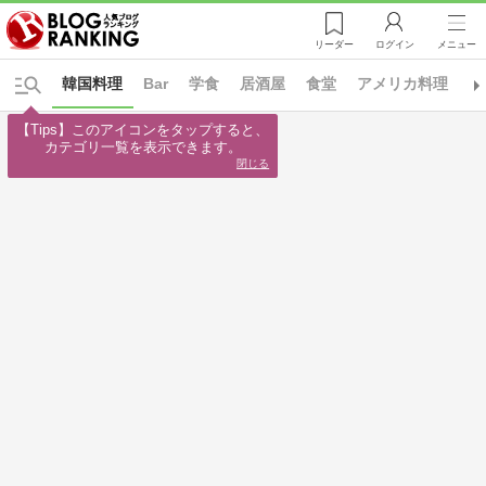
リーダー
ログイン
メニュー
韓国料理
Bar
学食
居酒屋
食堂
アメリカ料理
イ
【Tips】このアイコンをタップすると、

カテゴリ一覧を表示できます。
閉じる