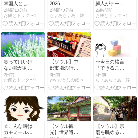
韓国人として
2026
鮮人がテーマ
認められない
の映画一覧
2時間10分前
2時間40分前
26時間前
お餅とトック〜100年以上日本に住む在日韓国・朝鮮人の物語〜
ちょあちょあ 韓国ドラマ 韓国料理
お餅とトック〜100年以上日本に住む在日韓国・朝鮮人の物語〜
理由 ～兵役に
ついていな
い、韓国語が
しゃべれない
～
歌ってはいけ
【ソウル】中
☆今日の格言
ない歌があっ
部市場の行き
「できること
た、フォー
方｜ごま油で
から、やれば
2日前
3日前
4日前
お餅とトック〜100年以上日本に住む在日韓国・朝鮮人の物語〜
yuy おとなの旅 note
ちょあちょあ 韓国ドラマ 韓国料理
ク・クルセタ
注目のローカ
いい」
ーズの「イム
ル市場を地図
ジン河」
付きで解説
☆こんな時は
【ソウル観
【ソウル】宗
カモミールテ
光】世界遺
廟を眺める特