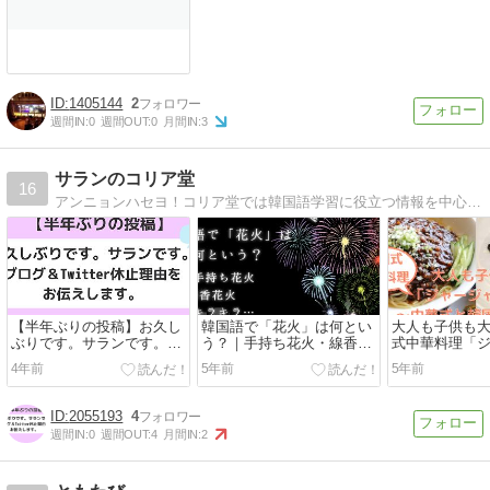
1405144
2
週間IN:
0
週間OUT:
0
月間IN:
3
サランのコリア堂
16
アンニョンハセヨ！コリア堂では韓国語学習に役立つ情報を中心に料理やドラマ、文化、ファッション・メイクなど…韓国に関する情報をたくさん共有しています！今まで韓国に興味がなかった方も、コリア堂ブログを読むとハマっちゃうかも？！
【半年ぶりの投稿】お久し
韓国語で「花火」は何とい
大人も子供も
ぶりです。サランです。ブ
う？｜手持ち花火・線香花
式中華料理「
ログ＆Twitter 休止理由をお
火・キラキラ…関連単語
麺」のひみつ
4年前
5年前
5年前
伝えします。
【全24個】もご紹介！
国式の違いと
2055193
4
週間IN:
0
週間OUT:
4
月間IN:
2