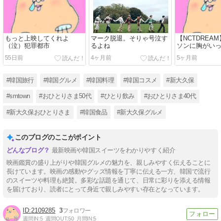
もっと上映してくれよ
マーク脱退。そりゃ号泣す
【NCTDREA
（泣）犯罪都市
るよね
ソンに胸がい
55日前
4ヶ月前
5ヶ月前
#韓国旅行
#韓国グルメ
#韓国料理
#韓国コスメ
#新大久保
#smtown
#おひとりさま50代
#ひとり飲み
#おひとりさま40代
#新大久保おひとりさま
#韓国食品
#新大久保グルメ
このブログのここがポイント
最新映画や韓国スイーツをわかりやすく紹介
映画鑑賞の盛り上がりや韓国グルメの魅力を、親しみやすく伝えることに
長けています。映画の感動やグッズ情報を丁寧に伝える一方、韓国で流行
のスイーツや料理も絶賛。多彩な話題を通じて、日常に彩りを添える情報
を届けており、読者にとって身近で親しみやすい存在となっています。
2109285
3
週間IN:
5
週間OUT:
50
月間IN:
5