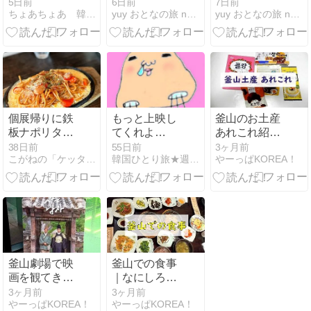
ィーでも飲ん
産・宗廟（チ
等席！ソスン
5日前
6日前
7日前
ちょあちょあ 韓国ドラマ 韓国料理
yuy おとなの旅 note
yuy おとなの旅 note
で…
ョンミョ）｜
ラギルの韓屋
新緑が美しい
カフェ Cafe
静寂のパワー
SASA｜韓国
スポット
カフェ巡り㉓
個展帰りに鉄
もっと上映し
釜山のお土産
板ナポリタン
てくれよ
あれこれ紹介
✨欧風串酒場
（泣）犯罪都
します。
38日前
55日前
3ヶ月前
こがねの「ケッタでインドカレー&韓国料理めぐりin名古屋」
韓国ひとり旅★週1新大久保！40代独女ハナタレの韓国ブログ
やーっぱKOREA！
「末広商店」
市
@犬山
釜山劇場で映
釜山での食事
画を観てきま
｜なにしろ食
した。
べるのがメイ
3ヶ月前
3ヶ月前
やーっぱKOREA！
やーっぱKOREA！
ンの旅行