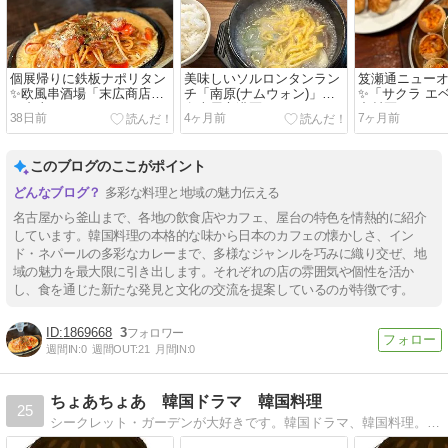
個展帰りに鉄板ナポリタン
美味しいソルロンタンラン
笈瀬通ニュー
✨欧風串酒場「末広商店」
チ「南原(ナムウォン)」@
✨「サクラ エ
@犬山
名古屋市港区
中村区
38日前
4ヶ月前
7ヶ月前
このブログのここがポイント
多彩な料理と地域の魅力伝える
名古屋から釜山まで、各地の飲食店やカフェ、屋台の特色を情熱的に紹介
しています。韓国料理の本格的な味から日本のカフェの懐かしさ、イン
ド・ネパールの多彩なカレーまで、多様なジャンルを巧みに織り交ぜ、地
域の魅力を最大限に引き出します。それぞれの店の雰囲気や個性を活か
し、食を通じた新たな発見と文化の交流を提案しているのが特徴です。
1869668
3
週間IN:
0
週間OUT:
21
月間IN:
0
ちょあちょあ 韓国ドラマ 韓国料理
25
シークレット・ガーデンが大好きです。韓国ドラマ、韓国料理。たまに新大久保ネタもあります。