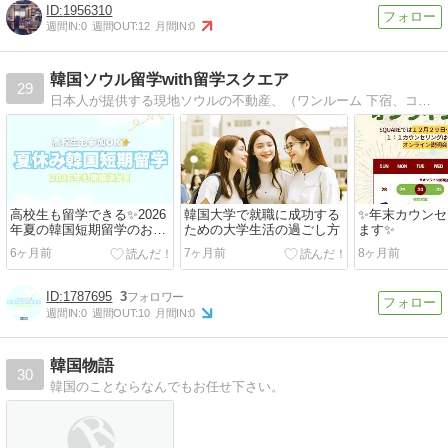
1956310
週間IN:
0
週間OUT:
12
月間IN:
0
韓国ソウル留学with留学スクエア
29
日本人が提供する現地ソウルの不動産、（ワンルーム 下宿、コシウォン、）梨大、新村、弘大エリアのお部屋探し、携帯電話、WIFI等の留学サービス！
高校生も留学できる✨2026
韓国大学で就職に成功する
✨年末カウンセ
年夏の韓国短期留学のお知
ための大学生活の過ごし方
ます✨
らせ
6ヶ月前
7ヶ月前
8ヶ月前
1787695
3
週間IN:
0
週間OUT:
10
月間IN:
0
韓国物語
30
韓国のことならなんでもお任せ下さい。