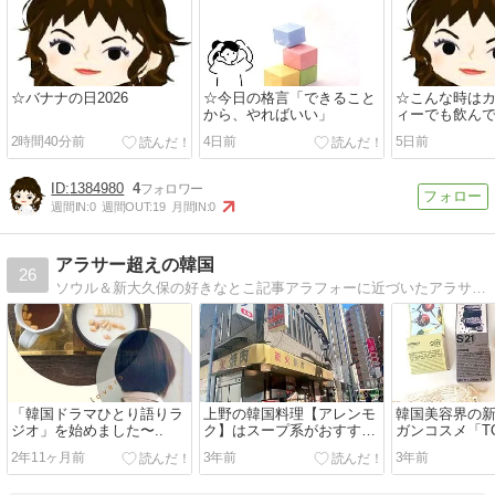
☆バナナの日2026
☆今日の格言「できること
☆こんな時は
から、やればいい」
ィーでも飲ん
2時間40分前
4日前
5日前
1384980
4
週間IN:
0
週間OUT:
19
月間IN:
0
アラサー超えの韓国
26
ソウル＆新大久保の好きなとこ記事アラフォーに近づいたアラサー超えシングル女性の韓国情報
「韓国ドラマひとり語りラ
上野の韓国料理【アレンモ
韓国美容界の
ジオ」を始めました〜..
ク】はスープ系がおすす
ガンコスメ「TO
め！
28」
2年11ヶ月前
3年前
3年前