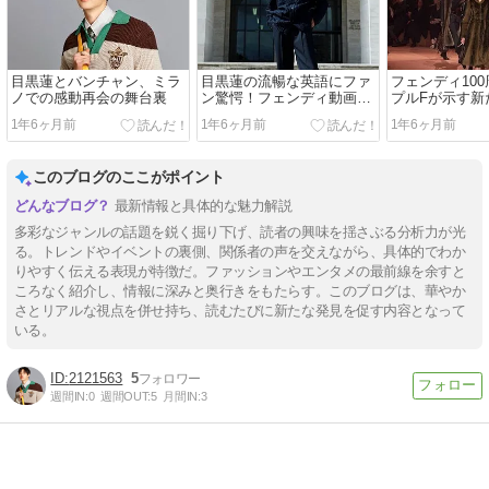
目黒蓮とバンチャン、ミラ
目黒蓮の流暢な英語にファ
フェンディ10
ノでの感動再会の舞台裏
ン驚愕！フェンディ動画で
プルFが示す新
の魅力を解析
主義の幕開け
1年6ヶ月前
1年6ヶ月前
1年6ヶ月前
このブログのここがポイント
最新情報と具体的な魅力解説
多彩なジャンルの話題を鋭く掘り下げ、読者の興味を揺さぶる分析力が光
る。トレンドやイベントの裏側、関係者の声を交えながら、具体的でわか
りやすく伝える表現が特徴だ。ファッションやエンタメの最前線を余すと
ころなく紹介し、情報に深みと奥行きをもたらす。このブログは、華やか
さとリアルな視点を併せ持ち、読むたびに新たな発見を促す内容となって
いる。
2121563
5
週間IN:
0
週間OUT:
5
月間IN:
3