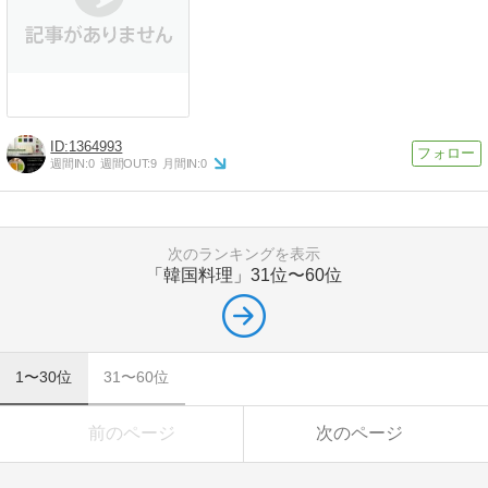
1364993
週間IN:
0
週間OUT:
9
月間IN:
0
次のランキングを表示
「韓国料理」
31位〜60位
1〜30位
31〜60位
前のページ
次のページ