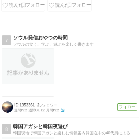
ソウル発信おやつの時間
7
ソウルの食う、学ぶ、遊ぶを楽しく書きます
1353361
2
週間IN:
2
週間OUT:
2
月間IN:
2
韓国アガシと韓国夜遊び
8
韓国現地で韓国アガシと楽しむ情報案内韓国在中の40代男による、韓国の夜遊び情報やグルメ情報をご紹介致します