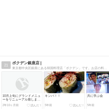
ボクデン銀座店 |
21
東京都中央区銀座にある韓国料理店「ボクデン」です。お店の料理やメニュー情報等を発信していきます。
10月上旬にグランドメニュ
キンパ！！
共に学ぶ会
ーをリニューアル致しま
す。
2年10ヶ月前
5年前
5年前