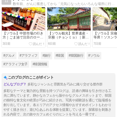
11
数年前、がんに罹患してから「元気になったらいろんな場所に行きたい」と思うようになりました。そんな私の【おとな旅】の記録です。
【ソウル】中部市場の行き
【ソウル観光】世界遺産・
【ソウル】宗
方｜ごま油で注目のローカ
宗廟（チョンミョ）｜新緑
等席！ソスン
ル市場を地図付きで解説
が美しい静寂のパワースポ
カフェ Cafe 
3日前
6日前
7日前
ット
カフェ巡り㉓
#グルメ
#アラフィフ
#旅行
#韓国
#韓国旅行
#ソウル
#アラフィフ女子
#韓国情報
このブログのここがポイント
多彩なジャンルと雰囲気を巧みに織り交ぜる傑作群
多彩なテーマと魅力的な景観を持つブログは、読者の興味を引き付ける工
夫に満ちています。静かなカフェから賑やかなグルメスポットまで、韓国
の独特な食文化や絶景が巧みに紹介され、写真や経験談を通じて臨場感を
創り出しています。各エリアのアクセス情報やおすすめポイントもわかり
やすく描き分け、遊び心あふれる体験を提案しています。探索欲を刺激さ
れる内容で、次の旅やカフェめぐりのヒントを与える一冊です。