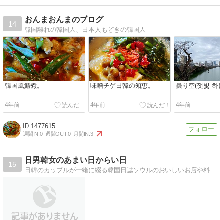
おんまおんまのブログ
14
韓国離れの韓国人、日本人もどきの韓国人
韓国風鯖煮。
味噌チゲ日韓の知恵。
曇り空(잿빛 하
4年前
4年前
4年前
1477615
週間IN:
0
週間OUT:
0
月間IN:
3
日男韓女のあまい日からい日
15
日韓のカップルが一緒に綴る韓国日誌ソウルのおいしいお店や料理紹介、使える韓国語講座のページも。