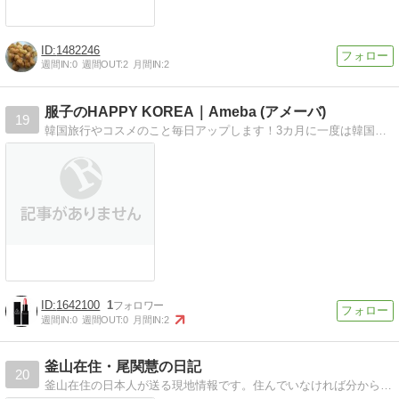
1482246
週間IN:
0
週間OUT:
2
月間IN:
2
服子のHAPPY KOREA｜Ameba (アメーバ)
19
韓国旅行やコスメのこと毎日アップします！3カ月に一度は韓国へ！韓国ｂｅａｕｔｙを追求すべく韓国コスメオタクまっしぐら！
1642100
1
週間IN:
0
週間OUT:
0
月間IN:
2
釜山在住・尾関慧の日記
20
釜山在住の日本人が送る現地情報です。住んでいなければ分からない最新情報をお送りします。