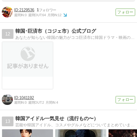
2129536
1
週間IN:
0
週間OUT:
64
月間IN:
12
韓国･巨済市（コジェ市）公式ブログ
12
あなたが知らない韓国の魅力がココ巨済市に韓国ドラマ・映画のロケ地として多く使われる、巨済市に遊びに来ませんか？
1041192
週間IN:
0
週間OUT:
2
月間IN:
4
韓国アイドル一気見せ（流行もの〜）
13
芸能や韓国アイドル、コスメやグルメなどについてまとめています。