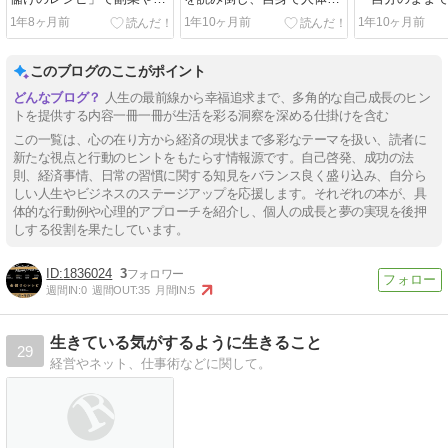
規事業を加速させる
験してわかった 食事法の最
無意識の法則
1年8ヶ月前
1年10ヶ月前
1年10ヶ月前
適解
ーと要約
このブログのここがポイント
人生の最前線から幸福追求まで、多角的な自己成長のヒン
トを提供する内容一冊一冊が生活を彩る洞察を深める仕掛けを含む
この一覧は、心の在り方から経済の現状まで多彩なテーマを扱い、読者に
新たな視点と行動のヒントをもたらす情報源です。自己啓発、成功の法
則、経済事情、日常の習慣に関する知見をバランス良く盛り込み、自分ら
しい人生やビジネスのステージアップを応援します。それぞれの本が、具
体的な行動例や心理的アプローチを紹介し、個人の成長と夢の実現を後押
しする役割を果たしています。
1836024
3
週間IN:
0
週間OUT:
35
月間IN:
5
生きている気がするように生きること
29
経営やネット、仕事術などに関して。