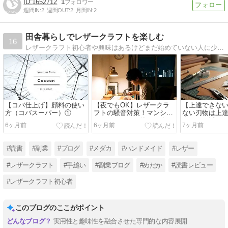
1652712
1
週間IN:
2
週間OUT:
2
月間IN:
2
田舎暮らしでレザークラフトを楽しむ
16
レザークラフト初心者や興味はあるけどまだ始めていない人に少しでも魅力を届けられるようなブログです。また、私自身がわからないことだらけの時に困ったことなどを細かく紹介しています。
【コバ仕上げ】顔料の使い
【夜でもOK】レザークラ
【上達できな
方（コバスーパー）①
フトの騒音対策！マンショ
ない刃物は上
ン・アパートで静かに楽し
カッター派に
6ヶ月前
6ヶ月前
7ヶ月前
む方法
PART2
#読書
#副業
#ブログ
#メダカ
#ハンドメイド
#レザー
#レザークラフト
#手縫い
#副業ブログ
#めだか
#読書レビュー
#レザークラフト初心者
このブログのここがポイント
実用性と趣味性を融合させた専門的な内容展開