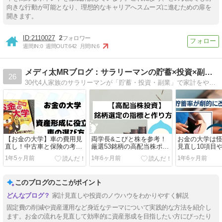
向きな行動が可能となり、理想的なキャリアへスムーズに進むための扉を
開きます。
2110027
2
週間IN:
0
週間OUT:
642
月間IN:
6
メディ太MRブログ：サラリーマンの貯蓄×投資×副業ノウハウ
26
30代4人家族のサラリーマンが「貯蓄・投資・副業」で家計をやりくりする経験談を発信しているブログです。お金の知識をUPしたい人におすすめです。
【お金の大学】車の費用見
両学長&こびと株を参考！
お金の大学は
直し！中古車と保険の考え
厳選53銘柄の高配当株ポー
見直し10項目
方まとめ
トフォリオと選び方
験談まとめ
1年5ヶ月前
1年6ヶ月前
1年6ヶ月前
このブログのここがポイント
家計見直しや投資のノウハウをわかりやすく解説
固定費の削減や資産運用など身近なテーマについて実践的な方法を紹介し
ます。お金の流れを見直して効率的に資産形成を目指したい方にぴったり