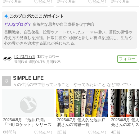
2年7ヶ月前
2年7ヶ月前
2年7ヶ月前
このブログのここがポイント
多角的な思考や自己成長を促す内容
長期戦略、自己啓発、投資やアートといったテーマを扱い、普段の習慣や
考え方の見直しを推進。日常に役立つ洞察と新しい視点を提供し、生活や
心の豊かさを追求する流れが感じられる。
2071774
13
週間IN:
6
週間OUT:
8
月間IN:
28
SIMPLE LIFE
8
々の生活の中で行っていること やってみたいこと など書いています 読書など 日々の中から抽出して @yominamino
2026年8月 『池井戸潤』
2026年7月 個人的な池井戸
2026年8月 
「下町ロケット」シリーズ
潤さんの書籍一覧
亮さんの本リ
6時間前
2日前
4日前