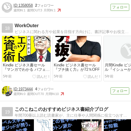
1358058
2
週間IN:
1
週間OUT:
3
月間IN:
1
WorkOuter
18
ビジネスに関わる方や起業を目指す方向けに、書評記事やお役立ち情報、作業効率ツールの紹介を行っていきます。問題を解決して、人生をより良い方向に。
Kindle ビジネス書セール
Kindle ビジネス書セール
月間Kindle 
『マンガでわかる バフェッ
『ブチ抜く力』が72％OFF
ル『イシュー
トの投資術』が73％OFF
よ』など25冊
5年前
5年前
5年前
1973444
4
週間IN:
0
週間OUT:
70
月間IN:
10
このこねこのおすすめビジネス書紹介ブログ
19
年間700冊以上読む読書家が、主に仕事や人間関係に役立つおすすめのビジネス書を紹介するブログです。