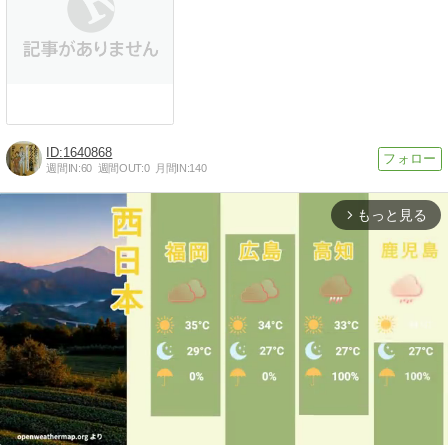
1640868
週間IN:
60
週間OUT:
0
月間IN:
140
もっと見る
arrow_forward_ios