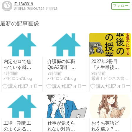
1343019
週間IN:
8
週間OUT:
24
月間IN:
8
最新の記事画像
内定ゼロで焦
介護職の転職
2027年2冊目
っている就活
Q&A25問｜資
『人生最後の
生へ｜今から
格なしでも働
お金の授業』
4時間前
7時間前
9時間前
バビロンのblog
バビロンのblog
厳選！ビジネス書 今年の200冊
やり直す手順
ける？夜勤な
と、頼れるサ
しは可能？給
ービスの使い
料は上がるの
方
か
工場・期間工
仕事が覚えら
おうち英語ど
のよくある質
れない対策は
れを選ぶ？サ