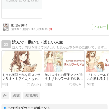
1571644
週間IN:
0
週間OUT:
0
月間IN:
10
読んで・動いて・楽しい人生
23
読んで、内容を覚えておきたいと思った本を中心に書いています。基本は火曜日＆木曜日（あと余裕があれば土曜日）の17時更新。得た知識の実践記録や、経験から学んだこともたまに書いてます。
おうち英語どれを選ぶ？サ
年パス持ちの双子ママが推
リトルワール
ンリオ・ミライコ・ちゃれ
す！リトルワールドの魅力
元が取れる？
んじ・DWE比較【双子マ
｜知育も体力づくりも1日
ら2回でお釣り
昨日
5日前
5日前
マ】
で
#本
#読書
#読書感想
このブログのここがポイント