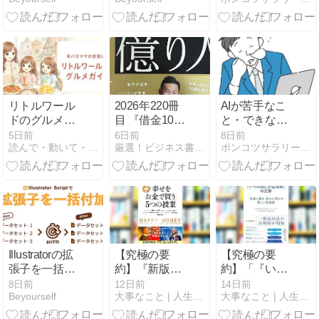
料スクリプト
スクリプト
ツール3選と
始め方を徹底
解説
リトルワール
2026年220冊
AIが苦手なこ
ドのグルメガ
目 『借金1000
と・できない
イド｜本命は
万円から億リ
こと3選！人
5日前
6日前
8日前
読んで・動いて・楽しい人生
厳選！ビジネス書 今年の200冊
ポンコツサラリーマンの雑記帳 - 子どもと仕事と趣味の雑記帳
季節イベン
人』
間にしかでき
ト！子ども向
ない役割と共
けメニューも
存のコツを徹
底解説
Illustratorの拡
【究極の要
【究極の要
張子を一括追
約】『新版
約】「『いつ
加・変更｜変
「幸せをお金
の間にか富裕
8日前
12日前
14日前
Beyourself
大事なこと | 人生で大切なことまとめ
大事なこと | 人生で大切なことまとめ
数機能の書き
で買う」5つ
層』の正体」
出し対策
の授業』から
から分かる一