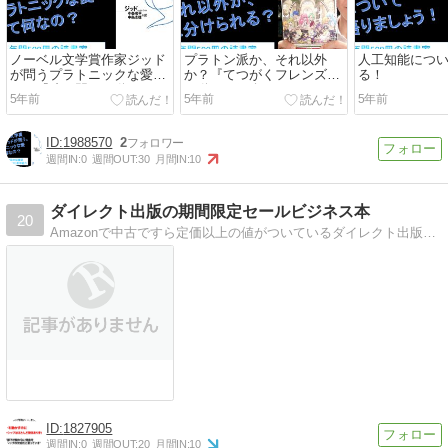
ノーベル文学賞作家ジッド
プラトン派か、それ以外
人工知能につ
が問うプラトニックな愛と
か？『てつがくフレンズ』
る！
は？『狭き門』を動画で紹
を動画で紹介
5年前
5年前
5年前
介
1988570
2
週間IN:
0
週間OUT:
30
月間IN:
10
ダイレクト出版の期間限定セールビジネス本
20
Amazonで中古ですら定価以上の値がついているダイレクト出版のビジネス本が定価以下で新品が買えます
1827905
週間IN:
0
週間OUT:
20
月間IN:
10