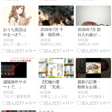
分かる一番大
番大事なこと
事なこと
おうち英語は
2026年7月 千
2026年7月 部
やるべき? 迷
葉・猿田神社
分入れ歯が挿
った私は“投資
と犬若食堂
入できなくな
15日前
18日前
19日前
読んで・動いて・楽しい人生
SIMPLE LIFE
SIMPLE LIFE
の考え方”で決
り歯科医に
めました
遠隔操作サポ
【究極の要
最新の記事・
ートで、
約】「完成版
動画をお届
AnyDeskの利
〈子ども〉の
け！ ** 子育て
30日前
41日前
45日前
ブログ | 顧客管理ソフト ガンジス
大事なこと | 人生で大切なことまとめ
宝ダイヤ出版社 | 今日は何の日？
用を取りやめ
ための哲学」
に役立つ情報
ます
から分かる一
や動画ぜひプ
番大事なこと
ロフィールか
らチェックし