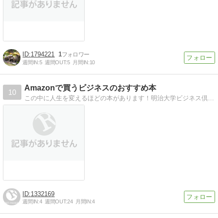
1794221
1
週間IN:
5
週間OUT:
5
月間IN:
10
Amazonで買うビジネスのおすすめ本
10
この中に人生を変えるほどの本があります！明治大学ビジネス倶楽部がビジネス書や自己啓発書を紹介するサイトです！
1332169
週間IN:
4
週間OUT:
24
月間IN:
4