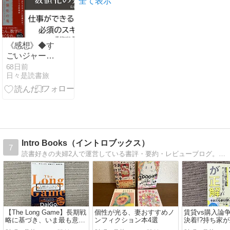
全て表示
てみてくださ
いね！ #ママ
ルーム #3兄妹
#子育て #役立
《感想》◆す
つ情報 #動画
ごいジャーナ
#mamaroom
リング◆【完
68日前
日々是読書旅
全解決】何を
書くの？がす
っきり分か
る！
Intro Books（イントロブックス）
7
読書好きの夫婦2人で運営している書評・要約・レビューブログ。金融業界のマーケティング職で楽器演奏が趣味の夫と、広告業界の事務職でレザークラフトが趣味の妻が運営。ビジネス・マーケティングから、資産形成、自己啓発、漫画、小説まで。
【The Long Game】長期戦
個性が光る、妻おすすめノ
賃貸vs購入論
略に基づき、いま最も意味
ンフィクション本4選
決着!?持ち家
のあることをする