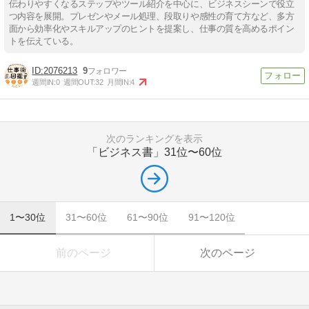
伝わりやすくなるステップやツール紹介を中心に、ビジネスシーンで役立
つ内容を展開。プレゼンやメール処理、段取りや感性の育て方など、多方
面から効率化やスキルアップのヒントを提案し、仕事の質を高めるポイン
トを伝えている。
2076213
9
週間IN:
0
週間OUT:
32
月間IN:
4
次のランキングを表示
「ビジネス書」
31位〜60位
1〜30位
31〜60位
61〜90位
91〜120位
前のページ
次のページ