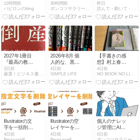
問Q&A｜寮費
AIにあり！記
ンリオ・ミラ
12時間前
30時間前
昨日
バビロンのblog
ポンコツサラリーマンの雑記帳 - 子どもと仕事と趣味の雑記帳
読んで・動いて・楽しい人生
は無料？未経
憶力に頼らな
イコ・ちゃれ
験でも入れ
い新しい働き
んじ・DWE比
る？満了金は
方完全ガイド
較【双子マ
いくら？
マ】
2027年1冊目
2026年8月 個
【手書きの感
『最高の教訓
人的な、黒木
想】村上春樹
倒産』
亮さんの本リ
『東京奇譚
2日前
4日前
4日前
厳選！ビジネス書 今年の200冊
SIMPLE LIFE
NO BOOK NO LIFE｜書評ブログ
スト
集』の世界観
めっちゃ好き
です
Illustratorの文
Illustratorの空
個人のナレッ
字を一括削除
レイヤーを一
ジ管理にAIを
｜複数AIファ
括削除｜複数
活用すべき理
4日前
4日前
5日前
Beyourself
Beyourself
ポンコツサラリーマンの雑記帳 - 子どもと仕事と趣味の雑記帳
イル対応の無
ファイル対応
由｜おすすめ