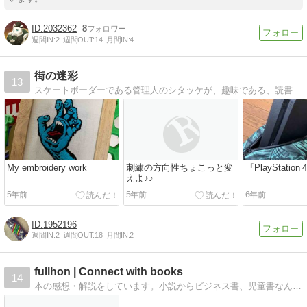
2032362
8
週間IN:
2
週間OUT:
14
月間IN:
4
街の迷彩
13
スケートボーダーである管理人のシタッケが、趣味である、読書・アニメ・仮想通貨について、体験やオススメ、感想など発信するブログです！
My embroidery work
刺繍の方向性ちょこっと変
『PlayStati
えよ♪♪
5年前
5年前
6年前
1952196
週間IN:
2
週間OUT:
18
月間IN:
2
fullhon | Connect with books
14
本の感想・解説をしています。小説からビジネス書、児童書なんでも皆さんに分かり易く解説しその本に興味を持っていただければと思います。