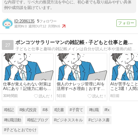
な内容です。リベ大の推奨方法を中心に、初心者でも取り組みやすい具体
例や成功談を届けています。
2086135
5
週間IN:
0
週間OUT:
12
月間IN:
6
ポンコツサラリーマンの雑記帳 - 子どもと仕事と趣味の雑記帳
27
子どもと仕事と趣味の雑記帳メインは自分が読んだ本や漫画の紹介をしています。その他に子どもの事や、転職の事について書いています。
仕事が覚えられない対策は
個人のナレッジ管理にAIを
AIが苦手なこ
AIにあり！記憶力に頼らな
活用すべき理由｜おすすめ
こと3選！人間
い新しい働き方完全ガイド
ツール3選と始め方を徹底
ない役割と共
30時間前
5日前
8日前
解説
底解説
#雑記
#株式投資
#本
#読書
#子育て
#転職
#fx
#転職活動
#雑記ブログ
#ビジネススキル
#ビジネス書
#子どもとおでかけ