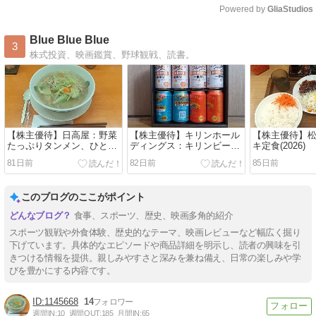
Powered by 
GliaStudios
Mute
Blue Blue Blue
3
株式投資、映画鑑賞、野球観戦、読書。
【株主優待】日高屋：野菜
【株主優待】キリンホール
【株主優待】
たっぷりタンメン、ひとく
ディングス：キリンビール
キ定食(2026)
ちメンチカツ(2026年5月)
詰め合わせセット（2026）
81日前
82日前
85日前
このブログのここがポイント
食事、スポーツ、歴史、映画多角的紹介
スポーツ観戦や外食体験、歴史的なテーマ、映画レビューなど幅広く掘り
下げています。具体的なエピソードや商品詳細を明示し、読者の興味を引
きつける情報を提供。親しみやすさと深みを兼ね備え、日常の楽しみや学
びを豊かにする内容です。
1145668
14
週間IN:
10
週間OUT:
185
月間IN:
65