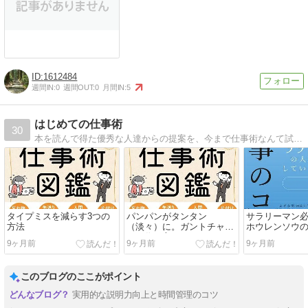
1612484
週間IN:
0
週間OUT:
0
月間IN:
5
はじめての仕事術
30
本を読んで得た優秀な人達からの提案を、今まで仕事術なんて試したことない「はじめて」なあなたへ、平凡な私でも実践できるアクションプランにしてご提供します。毎週月曜日に更新
タイプミスを減らす3つの
パンパンがタンタン
サラリーマン
方法
（淡々）に。ガントチャー
ホウレンソウの
トの作り方
9ヶ月前
9ヶ月前
9ヶ月前
このブログのここがポイント
実用的な説明力向上と時間管理のコツ