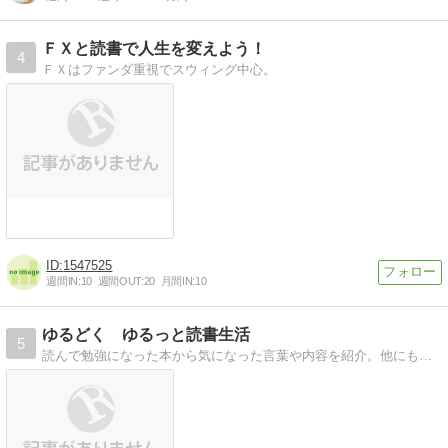
ＦＸと読書で人生を変えよう！
4
ＦＸはファンダ重視でスウィング中心。
1547525
週間IN:
10
週間OUT:
20
月間IN:
10
ゆるどく ゆるっと読書生活
5
読んで勉強になった本から気になった言葉や内容を紹介。他にも読書に関してのコラム情報をゆるーく発信しています。ビジネス/医療/自己啓発/金融といったテーマが多め！