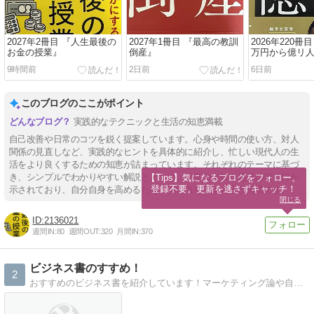
2027年2冊目 『人生最後の
2027年1冊目 『最高の教訓
2026年220冊目
お金の授業』
倒産』
万円から億リ
9時間前
2日前
6日前
このブログのここがポイント
実践的なテクニックと生活の知恵満載
自己改善や日常のコツを鋭く提案しています。心身や時間の使い方、対人
関係の見直しなど、実践的なヒントを具体的に紹介し、忙しい現代人の生
活をより良くするための知恵が詰まっています。それぞれのテーマに基づ
き、シンプルでわかりやすい解説とともに、役立つ小技や思考の切り口が
【Tips】気になるブログをフォロー。

登録不要。更新を逃さずキャッチ！
示されており、自分自身を高めるための実行力を促す内容が特徴です。
閉じる
2136021
週間IN:
80
週間OUT:
320
月間IN:
370
ビジネス書のすすめ！
2
おすすめのビジネス書を紹介しています！マーケティング論や自己啓発書などビジネスに役立つおすすめのビジネス書の紹介です！