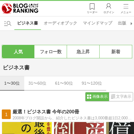
リーダー
ログイン
メニュー
ビジネス書
オーディオブック
マインドマップ
出版
人気
フォロー数
急上昇
新着
ビジネス書
1〜30位
31〜60位
61〜90位
91〜120位
画像表示
文字表示
厳選！ビジネス書 今年の200冊
1
2008年ブログ開設から、紹介したビジネス書は3,000冊超1日2,000ＰＶの仕事力を上げる書評ブログ