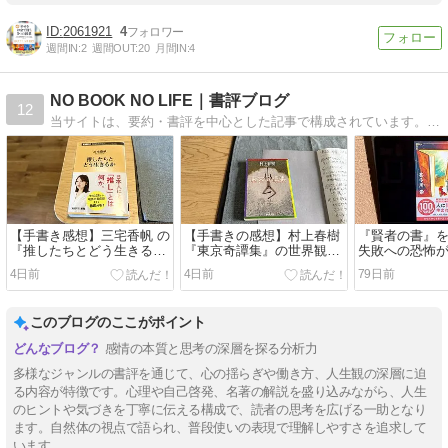
2061921
4
週間IN:
2
週間OUT:
20
月間IN:
4
NO BOOK NO LIFE｜書評ブログ
12
当サイトは、要約・書評を中心とした記事で構成されています。読書は最も効率が良い投資と信じて、毎日欠かさず本を読んでいます。
【手書き感想】三宅香帆 の
【手書きの感想】村上春樹
『賢者の書』
『推したちとどう生きる
『東京奇譚集』の世界観め
失敗への恐怖
か』は結構難しい・・・
っちゃ好きです
【Kindle unlim
4日前
4日前
79日前
このブログのここがポイント
感情の本質と思考の深層を探る分析力
多様なジャンルの書評を通じて、心の揺らぎや働き方、人生観の深層に迫
る内容が特徴です。心理や自己啓発、名著の解説を盛り込みながら、人生
のヒントや気づきを丁寧に伝える構成で、読者の思考を広げる一助となり
ます。自然体の視点で語られ、普段使いの表現で理解しやすさを追求して
います。