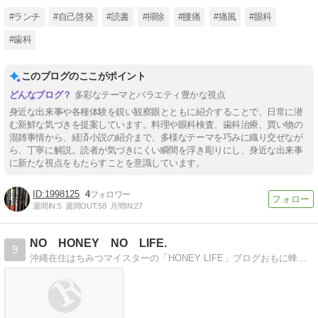
#ランチ
#自己啓発
#読書
#掃除
#腰痛
#痛風
#眼科
#歯科
このブログのここがポイント
多彩なテーマとバラエティ豊かな視点
身近な出来事や各種体験を鋭い観察眼とともに紹介することで、日常に潜
む新鮮な気づきを提案しています。料理や眼科検査、歯科治療、買い物の
混雑事情から、経済小説の紹介まで、多様なテーマを巧みに織り交ぜなが
ら、丁寧に解説。読者が気づきにくい瞬間を浮き彫りにし、身近な出来事
に新たな視点をもたらすことを意識しています。
1998125
4
週間IN:
5
週間OUT:
58
月間IN:
27
NO HONEY NO LIFE.
9
沖縄在住はちみつマイスターの「HONEY LIFE」ブログおもに蜂蜜やミツバチ産品を使った食べ物、美容や健康について。他にも日常やビジネス等。