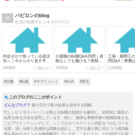
バビロンのblog
25
生活の知恵やビジネスのブログ
内定ゼロで焦っている就活
介護職の転職Q&A25問｜資
工場・期間工
生へ｜今からやり直す手順
格なしでも働ける？夜勤な
問Q&A｜寮費
と、頼れるサービスの使い
しは可能？給料は上がるの
験でも入れる
4時間前
7時間前
12時間前
方
か
くら？
#読書
#転職
#サプリメント
#AGA
#育毛
このブログのここがポイント
最小労力で最大効果を追求する戦略
忙しいビジネスパーソンが抱える転職の煩雑さを解消し、効率的に最良の
結果を得る方法を追究しています。特に、面倒な事務作業や情報収集を丸
ごとアウトソーシングして、シンプルかつスマートに内定をつかむコツを
伝授。深い分析と具体的な戦略を紹介し、労力を最小限に抑えつつ成功確
率を高めるポイントを徹底解説しています。これにより、どの状況でも前