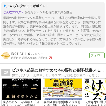
このブログのここがポイント
多様なジャンルと専門的知識を融合
最新のAI技術やデジタル革新をテーマに、多彩な分野の実体験や解説を展
開します。記事は具体的な事例や詳細な比較を交えながら、技術の核心に
迫る内容を提供し、読解を深める工夫が施されています。専門性と親近感
を兼ね備えつつ、難解なテーマもわかりやすく伝えることを意識。そのた
め、ものづくりや創作、DX推進の現場に関わる人々にとって新たな発見と
実践ヒントを得られる場となっています。文章はシンプルながらも鋭い視
点を持ち、理解しやすさと情報の濃密さを両立しています。
2112314
6
週間IN:
0
週間OUT:
105
月間IN:
5
ビジネス起業におすすめな本の要約と書評-読書メモブログ
28
独立したい人、起業家、ビジネスマンが読むと役立つ（と思う）オススメ書籍・本をご紹介します。
成功のヒントが満載！「金
要約＆書評健康本２００冊
人生を思い通
儲けのレシピ」で副業や新
を読み倒し、自身で人体実
「自分のまま