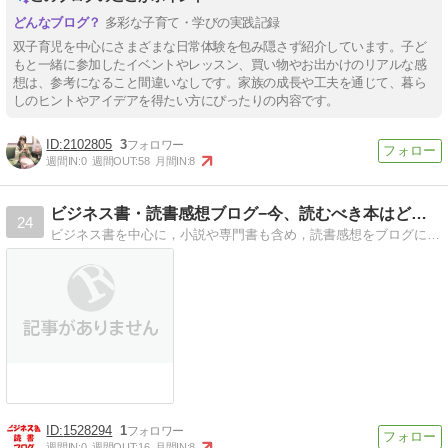
多彩な子育て・学びの実践記録
双子育児を中心にさまざまな日常体験を包み隠さず紹介しています。子ど
もと一緒に参加したイベントやレッスン、買い物やお出かけのリアルな感
想は、参考になること間違いなしです。家族の成長や工夫を通じて、暮ら
しのヒントやアイデアを得たい方にぴったりの内容です。
2102805
3
週間IN:
0
週間OUT:
58
月間IN:
8
ビジネス書・読書感想ブログ−今、読むべき本はどれか−
24
ビジネス書を中心に，小説や専門書も含め，読書感想をブログに書いていこうと思います。読書感想の目標は年５０冊。「今読むべき本はどれか。」とお考えの方の参考になれば
1528294
1
週間IN:
0
週間OUT:
16
月間IN:
8