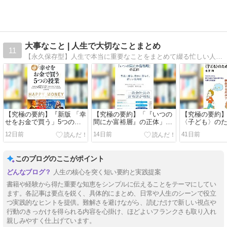
大事なこと | 人生で大切なことまとめ
11
【永久保存型】人生で本当に重要なことをまとめて綴る忙しい人のためのサイト。名著や名言などから学べる大事なことを１文でまとめます。人々が感じた「大事なこと」の本質を時代に寄らない不変的な共通の言葉にまとめて見える化するプロジェクトです。
【究極の要約】『新版 「幸
【究極の要約】「『いつの
【究極の要約
せをお金で買う」5つの授
間にか富裕層』の正体」か
〈子ども〉の
業』から分かる一番大事な
ら分かる一番大事なこと
から分かる一
12日前
14日前
41日前
こと
このブログのここがポイント
人生の核心を突く短い要約と実践提案
書籍や経験から得た重要な知恵をシンプルに伝えることをテーマにしてい
ます。各記事は要点を鋭く、具体的にまとめ、日常や人生のシーンで役立
つ実践的なヒントを提供。難解さを避けながら、読むだけで新しい視点や
行動のきっかけを得られる内容を心掛け、ほどよいフランクさも取り入れ
親しみやすく仕上げています。