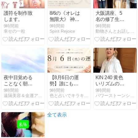
護符を制作致
8/6の《オレは
大阪講座、5
します。
無限大》 神さ
名の修了生が
まが、そっち
誕生♡おめで
9時間前
9時間前
9時間前
幸せの一粒
Spirit Rejoice
動物さんとお話し出来るAngelapin
じゃないよ
とうございま
と、教えてく
す♡
れたんだよ。
夜中目覚める
【8月6日の運
KIN 240 黄色
ことなく朝ま
勢】誰にも負
いリズムの太
で眠れました
けないことが
陽
9時間前
9時間前
9時間前
遠隔美容＆金運アップヒーリング〜美もお金も手に入れたい方に
色と占いでキラキラハッピーな未来を引寄せ
パワーストーンショップ石花（しゃっか）のブログ
～膀胱のヒー
開運のカギ｜
リングお客様
今日の吉方位
の声
と過ごし方
全て表示