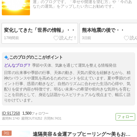
運」のブログです。「幸せや開運を望む方」や「今のあ
なたの運気」をアップしたい方にお勧めです。
変化してきた「世界の情報」・・
熊本地震の後で・・
17時間前
3日前
このブログのここがポイント
季節や天体、気象を通じて運気を整える情報発信
日常の出来事や季節の行事、天体の動き、天気の変化を紐解きながら、精
神のバランスや運気を高めるためのヒントを伝えています。夏や季節のポ
イント行事、惑星の動きなど、自然のリズムに合わせた生活の心得や、気
配りを促す内容が特徴です。明るい未来への希望や前向きな気持ちを育む
ことを目的として、身近な話題からスピリチュアルな視点まで、幅広く語
りかけています。
917268
1,500
週間IN:
1740
週間OUT:
6252
月間IN:
7431
3
遠隔美容＆金運アップヒーリング〜美もお金も手に入れたい方に