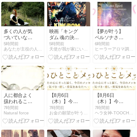
ン」
多くの人が気
映画「キング
【夢が叶う】
づいていない
ダム 魂の決
ペルソナさん
慢性不安の10
戦」絶体絶命
に会った日
5時間前
5時間前
6時間前
あなたが主役の人生をハッピーに生きる秘訣
天使が我が家にいるらしい
ヒーラーアロマ調香師 〜Rose Riche Tiara〜
の原因
を、くつがえ
す。
人に都合よく
【8月6日
【8月6日
扱われること
（木）】今日
（木）】今日
が多くて困る
のひとことメ
のひとことメ
7時間前
7時間前
7時間前
Natural force
お金の願望が叶う天珠ブレスと悩みスッキリ霊視相談
ヘラ女神-TOOCHIYANのサロン
とき
ッセージ
ッセージ