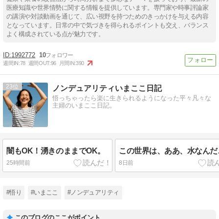
医療知識や世界情勢に関する情報を提供しています。専門家や時事評論家
の講演や対談動画を通じて、広い視野を持つためのきっかけを与える内容
となっています。日常の中で気づきを得られるポイントも交え、バランス
よく構成されている点が魅力です。
1992772
10
週間IN:
78
週間OUT:
96
月間IN:
390
23
ノンデュアリティいまここ日記
悟っちゃったら楽に生きられるようになった平々凡々な
主婦のいまここ日記。
闇もOK！湧きのままでOK。
この世界は、ああ、水なんだ
25時間前
8日前
#悟り
#いまここ
#ノンデュアリティ
このブログのここがポイント