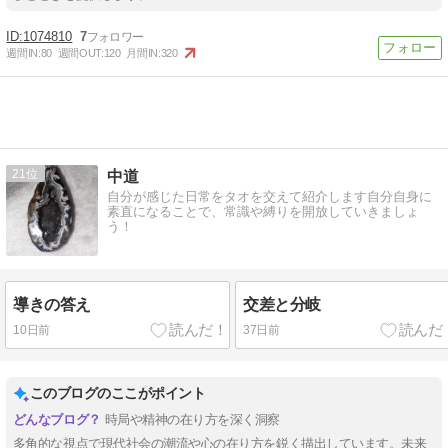
1074810
7
週間IN:
80
週間OUT:
120
月間IN:
320
21
中道
自分が感じた日常をタオを交えて紹介します自分自身に
素直になることで、常識や縛りを開放していきましょ
う！
導きの答え
交差と分岐
10日前
37日前
このブログのここがポイント
時局や精神の在り方を深く洞察
多角的な視点で現代社会の潮流や心の在り方を鋭く描出しています。未来