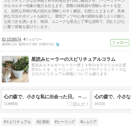
スピリチュアルな世界観と科学的視点を巧みに融合させ、パワーストーン
やエネルギー現象の魅力を伝えます。実際の体験談や実験レポートを交
え、自然な共鳴や気の流れを理解しやすく解説。幻想にとどまらず、具体
的な方法やポイントも紹介し、運気アップや心身の調和を願う人々の新た
な気づきを誘います。毎回、ユニークな視点と丁寧な説明で、読むたび心
に響く情報を届けています。
1539574
4
週間IN:
120
週間OUT:
380
月間IN:
510
16
星読みヒーラーのスピリチュアルコラム
星読みエネルギーヒーラー歴１４年のセラスリエが占星
学やレイキ、ヒーリング、レムリアやアトランティスな
どのスピリチュアル情報についても綴ります。
心の森で、小さな私に出会った日。 ～インナーチャイルド変容記録③「寂しかった」と気づいた日
31時間前
16日前
#スピリチュアル
#占星術
#ヒーリング
#レムリア