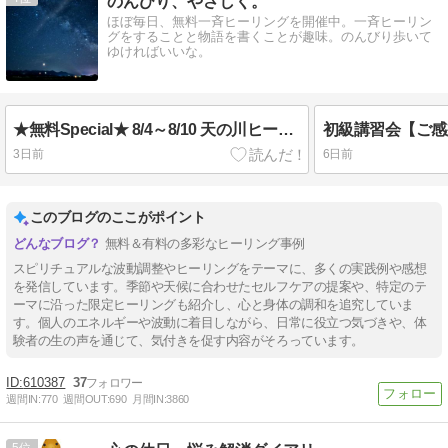
のんびり、やさしく。
ほぼ毎日、無料一斉ヒーリングを開催中。一斉ヒーリン
グをすることと物語を書くことが趣味。のんびり歩いて
ゆければいいな。
★無料Special★ 8/4～8/10 天の川ヒーリング＆祈りの場
3日前
6日前
このブログのここがポイント
無料＆有料の多彩なヒーリング事例
スピリチュアルな波動調整やヒーリングをテーマに、多くの実践例や感想
を発信しています。季節や天候に合わせたセルフケアの提案や、特定のテ
ーマに沿った限定ヒーリングも紹介し、心と身体の調和を追究していま
す。個人のエネルギーや波動に着目しながら、日常に役立つ気づきや、体
験者の生の声を通じて、気付きを促す内容がそろっています。
610387
37
週間IN:
770
週間OUT:
690
月間IN:
3860
5