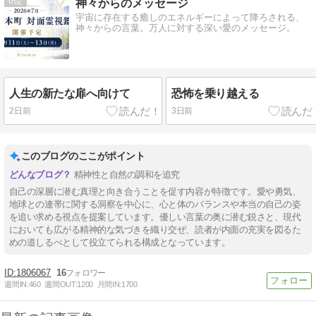
6
神々からのメッセージ
宇宙に存在する癒しのエネルギーによって降ろされる、
神々からの言葉。万人に対する深い愛のメッセージ。
人生の新たな扉へ向けて
恐怖を乗り越える
2日前
3日前
このブログのここがポイント
精神性と自然の調和を追究
自己の深層に潜む真理と向き合うことを促す内容が特徴です。愛や勇気、
地球との連帯に関する洞察を中心に、心と体のバランスや本当の自己の姿
を追い求める視点を提案しています。優しい言葉の奥に潜む鋭さと、現代
においても広がる精神的な気づきを織り交ぜ、読者が内面の充実を図るた
めの道しるべとして役立てられる構成となっています。
1806067
16
週間IN:
460
週間OUT:
1200
月間IN:
1700