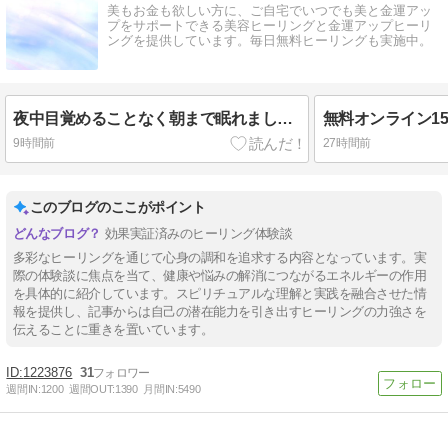
美もお金も欲しい方に、ご自宅でいつでも美と金運アッ
プをサポートできる美容ヒーリングと金運アップヒーリ
ングを提供しています。毎日無料ヒーリングも実施中。
夜中目覚めることなく朝まで眠れました～膀胱のヒーリングお客様の声
9時間前
27時間前
このブログのここがポイント
効果実証済みのヒーリング体験談
多彩なヒーリングを通じて心身の調和を追求する内容となっています。実
際の体験談に焦点を当て、健康や悩みの解消につながるエネルギーの作用
を具体的に紹介しています。スピリチュアルな理解と実践を融合させた情
報を提供し、記事からは自己の潜在能力を引き出すヒーリングの力強さを
伝えることに重きを置いています。
1223876
31
週間IN:
1200
週間OUT:
1390
月間IN:
5490