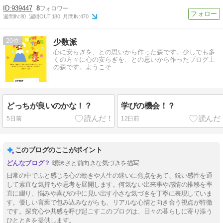
939447
8
週間IN:
80
週間OUT:
180
月間IN:
470
20
少数派
心に安らぎを、との思いから作った森です。少しでも多
くの方々に心の安らぎを、との思いから作ったブログ上
の森です。ようこそ
どっちが良いのかな！？
学びの機会！？
5日前
12日前
このブログのここがポイント
曖昧さと前向きな気づきを描写
日常の中でふと感じる心の動きや人生の迷いに焦点をあて、鋭い感性を通
して素直な気持ちや思考を展開します。何気ない出来事や感情の推移を率
直に綴り、悩みや喜びの中に見い出す小さな気づきを丁寧に表現していま
す。優しい言葉で包み込みながらも、リアルな心情と向き合う視点が特徴
です。探究心や共感を呼び起こすこのブログは、日々の暮らしに寄り添う
ひとときを提供します。