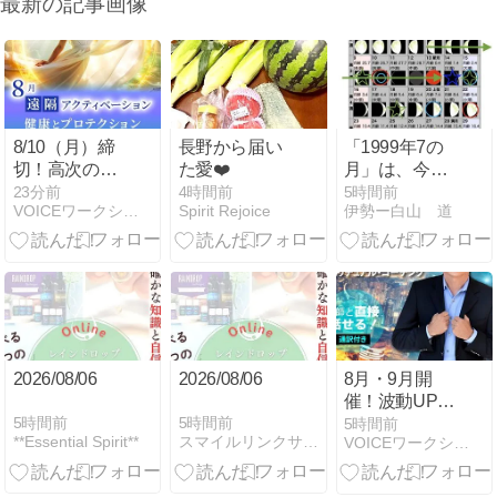
最新の記事画像
8/10（月）締
長野から届い
「1999年7の
切！高次の光
た愛❤️
月」は、今も
と響き合う健
生きています
23分前
4時間前
5時間前
VOICEワークショップ スタッフのブログ
Spirit Rejoice
伊勢ー白山 道
康とプロテク
ション｜遠隔
アクティベー
ションシリー
ズ
2026/08/06
2026/08/06
8月・9月開
催！波動UP、
現実が動き出
5時間前
5時間前
5時間前
**Essential Spirit**
スマイルリンクサロン ミューズデュオ
VOICEワークショップ スタッフのブログ
す「サイキッ
ク・ヒーリン
グセッショ