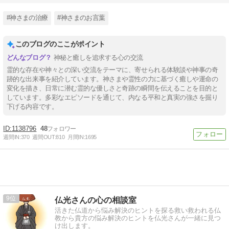
#神さまの治療
#神さまのお言葉
このブログのここがポイント
神秘と癒しを追求する心の交流
霊的な存在や神々との深い交流をテーマに、寄せられる体験談や神事の奇
跡的な出来事を紹介しています。神さまや霊性の力に基づく癒しや運命の
変化を描き、日常に潜む霊的な優しさと奇跡の瞬間を伝えることを目的と
しています。多彩なエピソードを通じて、内なる平和と真実の強さを掘り
下げる内容です。
1138796
48
週間IN:
370
週間OUT:
810
月間IN:
1695
9
仏光さんの心の相談室
活きた仏道から悩み解決のヒントを探る救い救われる仏
教から貴方の悩み解決のヒントを仏光さんが一緒に見つ
け出します。