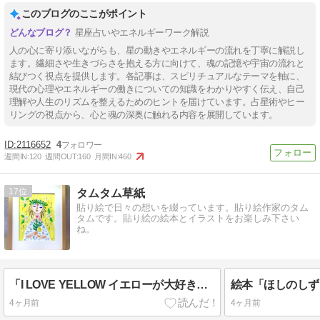
このブログのここがポイント
星座占いやエネルギーワーク解説
人の心に寄り添いながらも、星の動きやエネルギーの流れを丁寧に解説し
ます。繊細さや生きづらさを抱える方に向けて、魂の記憶や宇宙の流れと
結びつく視点を提供します。各記事は、スピリチュアルなテーマを軸に、
現代の心理やエネルギーの働きについての知識をわかりやすく伝え、自己
理解や人生のリズムを整えるためのヒントを届けています。占星術やヒー
リングの視点から、心と魂の深奥に触れる内容を展開しています。
2116652
4
週間IN:
120
週間OUT:
160
月間IN:
460
17
タムタム草紙
貼り絵で日々の想いを綴っています。貼り絵作家のタム
タムです。貼り絵の絵本とイラストをお楽しみ下さい
ね。
「I LOVE YELLOW イエローが大好き」展に出展します☆
4ヶ月前
4ヶ月前