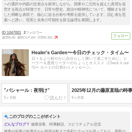
への選択や内面の交差点を探求しながら、因果や二元性を超えた真理を追
究する視点が特徴です。日常や歴史、政治や精神性について、曖昧さを排
した明晰な表現で、核心に迫る分析や考察を提供しています。読む者を思
索へと誘い、現実と未来の可能性を探る論理を展開します。
1047001
2
週間IN:
80
週間OUT:
200
月間IN:
300
22
Healer's Garden〜今日のチェック・タイム〜
日々をより軽やかに自分らしく輝いて過ごすために。ヒ
ーラー＆透視リーダーのちょっとオススメ（Check it out
!!)〜 カードの日替わりメッセージ。
”バシャール：夜明け”
5ヶ月前
8ヶ月前
このブログのここがポイント
健康栄養、時事解説、スピリチュアル交流
健康や栄養の改善法から時局分析まで多彩なテーマを扱っており、最新の