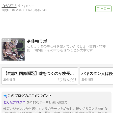
898718
9
週間IN:
140
週間OUT:
140
月間IN:
640
14
身体軸ラボ
心とカラダの中心軸を整えていきましょう霊的・精神
的・肉体的､､その中心を保つことが大事です
【同志社国際問題】嘘をつくのが校長の仕事です
パキスタン人は侵
20時間前
29時間前
このブログのここがポイント
多角的なテーマと深い洞察力
幅広いジャンルから選りすぐりのテーマを紹介し、鋭い切り口と具体的な