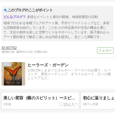
このブログのここがポイント
多様なイベントと展示の開催、地域密着型の活動
地域で行われる各種フェアやアート展、手作りワークショップなど、多彩
な活動情報を紹介しています。こだわりの作品展示や交流の機会を通じ
て、文化や創作を楽しむ空間づくりをサポートしています。親子連れから
アート愛好家まで幅広く楽しめる内容を提供し、見どころ満載です。
937762
週間IN:
100
週間OUT:
150
月間IN:
190
18
ヒーラーズ・ガーデン
お気の向くままーエネルギー・ワーカーのお喋り。ヒー
リング、透視リーディング、オラクルカード…日々の癒
しとケアなど。
美しい変容（蝶のスピリット）ースピリットアニマル・オラクルカード
1年前
1年7ヶ月前