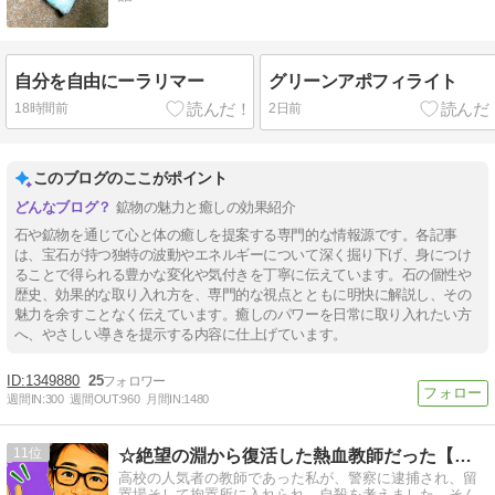
自分を自由にーラリマー
グリーンアポフィライト
18時間前
2日前
このブログのここがポイント
鉱物の魅力と癒しの効果紹介
石や鉱物を通じて心と体の癒しを提案する専門的な情報源です。各記事
は、宝石が持つ独特の波動やエネルギーについて深く掘り下げ、身につけ
ることで得られる豊かな変化や気付きを丁寧に伝えています。石の個性や
歴史、効果的な取り入れ方を、専門的な視点とともに明快に解説し、その
魅力を余すことなく伝えています。癒しのパワーを日常に取り入れたい方
へ、やさしい導きを提示する内容に仕上げています。
1349880
25
週間IN:
300
週間OUT:
960
月間IN:
1480
11
☆絶望の淵から復活した熱血教師だった【はるのり】のブログ☆
高校の人気者の教師であった私が、警察に逮捕され、留
置場そして拘置所に入れられ、自殺を考えました。そん