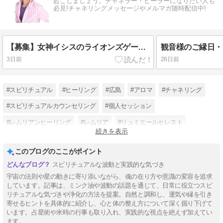
起こしましょう。チャネラー・ヒーラーになりたい人も
必見!チャネリングメッセージやメルマガ随時配信中!
【募集】女神イシスのライオンズゲート・アクティベーション 2026
観音様のご縁日・
3日前
28日前
#スピリチュアル
#ヒーリング
#広島
#アロマ
#チャネリング
#スピリチュアルカウンセリング
#個人セッション
#レムリアンヒーリング
#レムリア
#リュミエールセレスト
続きを表示
#HIROSHI
#女神
このブログのここがポイント
スピリチュアルな波動と実践的な気づき
宇宙の法則や星の動きに寄り添いながら、魂の在り方や意識の変容を追求
しています。記事は、ミンク油や波動の話題を通じて、日常に役立つスピ
リチュアルな気づきや浄化の方法を提案。自然と調和し、運気や縁を引き
寄せるヒントを具体的に紹介し、心と体の整え方について深く掘り下げて
います。占星術や米時の行事も取り入れ、実践的な視点を絶えず加えてい
ます。