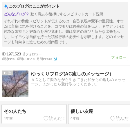
このブログのここがポイント
動く意志を後押しするスピリットカード説明
それぞれの動物スピリットが伝えるのは、自己表現や変革の重要性。オウ
ムは言葉に気を付けることを、コウモリは再生の証を伝え、ヤマアラシは
純粋な気持ちと好奇心を呼び覚まし、蝶は変容の喜びと新たな出発を示
し、レイヨウは自信を持った積極行動の必要性を示唆します。どのメッセ
ージも前向きに進むための指南役です。
1971523
2
週間IN:
96
週間OUT:
200
月間IN:
440
19
ゆっくりブログ(AC癒しのメッセージ）
ＡＣとして悩みながら生きてきた私からの癒しのメッセ
ージ。よかったら受け取ってください。
その人たち
優しい友達
4年前
4年前