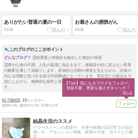
ありがたい普通の夏の一日
お爺さんの膀胱がん
4日前
8日前
このブログのここがポイント
霊的要素と体験談を融合した独自の視座
霊障や心身の不調、人生の真理に焦点を当て、体験談や目に見えない世界
の解釈を通じて深掘りします。具体的な活動や感覚を交えながら、読者の
内なる理解と気づきを促す内容構成となっています。実生活との接点を大
切にしながら、精神的な探究と現代の暮らしの調和をテーマに展開しま
【Tips】気になるブログをフォロー。

す。
登録不要。更新を逃さずキャッチ！
閉じる
738429
23
週間IN:
340
週間OUT:
780
月間IN:
1170
10
結晶生活のススメ
パワーストーンの意味や、天使や妖精の話日常での石の
使い方、アセンション情報、妖精や天使、ガイドとの裏
話