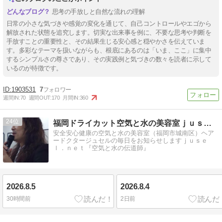
思考の手放しと自然な流れの理解
日常の小さな気づきや感覚の変化を通じて、自己コントロールやエゴから
解放された状態を追究します。切実な出来事を例に、不要な思考や判断を
手放すことの重要性と、その結果生じる安心感と穏やかさを伝えていま
す。多彩なテーマを扱いながらも、根底にあるのは「いま、ここ」に集中
するシンプルさの尊さであり、その実践例と気づきの数々を読者に示して
いるのが特徴です。
1903531
7
週間IN:
70
週間OUT:
170
月間IN:
360
24
福岡ドライカット空気と水の美容室ｊｕｓｅｌひと言日記
安全安心健康の空気と水の美容室（福岡市城南区）ヘア
ードクタージュセルの毎日をお知らせしますｊｕｓｅ
ｌ．ｎｅｔ『空気と水の伝道師』
2026.8.5
2026.8.4
30時間前
2日前