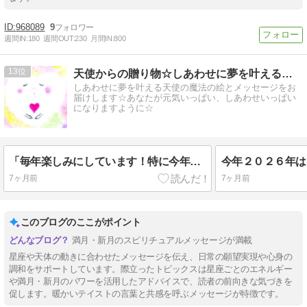
968089
9
週間IN:
180
週間OUT:
230
月間IN:
800
13
天使からの贈り物☆しあわせに夢を叶える魔法の絵とメッセージ☆
しあわせに夢を叶える天使の魔法の絵とメッセージをお
届けします☆あなたが元気いっぱい、しあわせいっぱい
になりますように☆
「毎年楽しみにしています！特に今年は○○が素敵なイラストだと感じました」天使のカレンダーの感想☆
今年２０２６年は
7ヶ月前
7ヶ月前
このブログのここがポイント
満月・新月のスピリチュアルメッセージが満載
星座や天体の動きに合わせたメッセージを伝え、日常の願望実現や心身の
調和をサポートしています。際立ったトピックスは星座ごとのエネルギー
や満月・新月のパワーを活用したアドバイスで、読者の前向きな気づきを
促します。暖かいテイストの言葉と共感を呼ぶメッセージが特徴です。