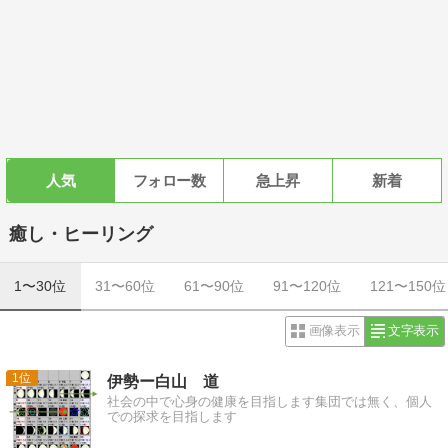
人気
フォロー数
急上昇
新着
癒し・ヒーリング
1〜30位
31〜60位
61〜90位
91〜120位
121〜150位
画像表示
文字表示
1
伊勢ー白山 道
社会の中で心身の健康を目指します集団では無く、個人
での探求を目指します