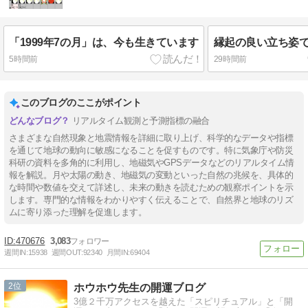
「1999年7の月」は、今も生きています
縁起の良い立ち姿
5時間前
29時間前
このブログのここがポイント
リアルタイム観測と予測指標の融合
さまざまな自然現象と地震情報を詳細に取り上げ、科学的なデータや指標
を通じて地球の動向に敏感になることを促すものです。特に気象庁や防災
科研の資料を多角的に利用し、地磁気やGPSデータなどのリアルタイム情
報を解説。月や太陽の動き、地磁気の変動といった自然の兆候を、具体的
な時間や数値を交えて詳述し、未来の動きを読むための観察ポイントを示
します。専門的な情報をわかりやすく伝えることで、自然界と地球のリズ
ムに寄り添った理解を促進します。
470676
3,083
週間IN:
15938
週間OUT:
92340
月間IN:
69404
2
ホウホウ先生の開運ブログ
3億２千万アクセスを越えた「スピリチュアル」と「開