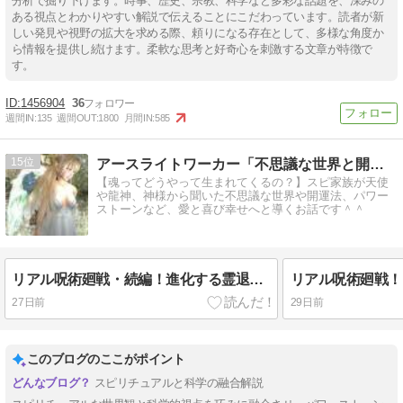
分析で掘り下げます。時事、歴史、宗教、科学など多彩な話題を、深みの
ある視点とわかりやすい解説で伝えることにこだわっています。読者が新
しい発見や視野の拡大を求める際、頼りになる存在として、多様な角度か
ら情報を提供し続けます。柔軟な思考と好奇心を刺激する文章が特徴で
す。
1456904
36
週間IN:
135
週間OUT:
1800
月間IN:
585
15
アースライトワーカー「不思議な世界と開運への導き」
【魂ってどうやって生まれてくるの？】スピ家族が天使
や龍神、神様から聞いた不思議な世界や開運法、パワー
ストーンなど、愛と喜び幸せへと導くお話です＾＾
リアル呪術廻戦・続編！進化する霊退治×ラミエルブレスレットNo.44 実験②
27日前
29日前
このブログのここがポイント
スピリチュアルと科学の融合解説