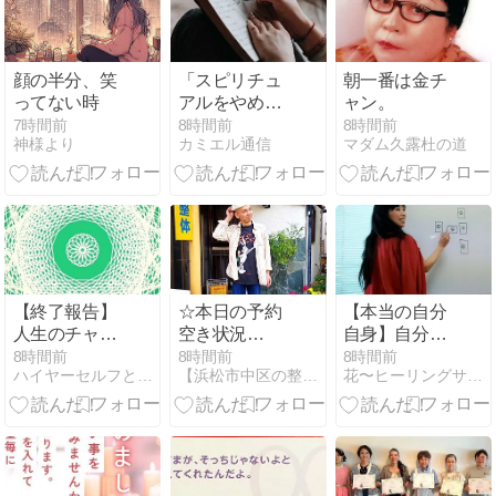
顔の半分、笑
「スピリチュ
朝一番は金チ
ってない時
アルをやめた
ャン。
ら幸せになれ
7時間前
8時間前
8時間前
神様より
カミエル通信
マダム久露杜の道
た」という話
について、思
うことがあり
ます
【終了報告】
☆本日の予約
【本当の自分
人生のチャク
空き状況
自身】自分で
ラのチャクラ
8/6(木)(⌒‐
はないものを
8時間前
8時間前
8時間前
ハイヤーセルフと魂のつながり 〜ツインとの統合と覚醒〜
【浜松市中区の整体院】「あさひ整体」
花〜ヒーリングサロン〜
アクティベー
⌒)☆
自分として持
ション！o(^-
っているのを
^)o 2026.08.05
知る方法