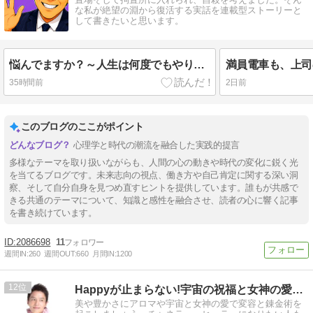
な私が絶望の淵から復活する実話を連載型ストーリーと
して書きたいと思います。
悩んでますか？～人生は何度でもやり直せる～【AI×在宅ワーク】
35時間前
2日前
このブログのここがポイント
心理学と時代の潮流を融合した実践的提言
多様なテーマを取り扱いながらも、人間の心の動きや時代の変化に鋭く光
を当てるブログです。未来志向の視点、働き方や自己肯定に関する深い洞
察、そして自分自身を見つめ直すヒントを提供しています。誰もが共感で
きる共通のテーマについて、知識と感性を融合させ、読者の心に響く記事
を書き続けています。
2086698
11
週間IN:
260
週間OUT:
660
月間IN:
1200
12
Happyが止まらない!宇宙の祝福と女神の愛と香りの癒し
美や豊かさにアロマや宇宙と女神の愛で変容と錬金術を