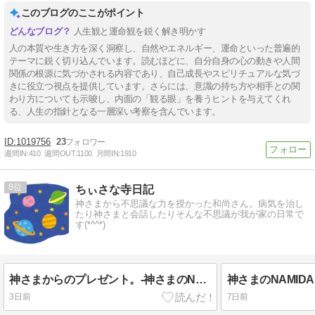
このブログのここがポイント
人生観と運命観を鋭く解き明かす
人の本質や生き方を深く洞察し、自然やエネルギー、運命といった普遍的
テーマに鋭く切り込んでいます。読むほどに、自分自身の心の動きや人間
関係の根源に気づかされる内容であり、自己成長やスピリチュアルな気づ
きに役立つ視点を提供しています。さらには、意識の持ち方や相手との関
わり方についても示唆し、内面の「観る眼」を養うヒントを与えてくれ
る、人生の指針となる一層深い考察を含んでいます。
1019756
23
週間IN:
410
週間OUT:
1100
月間IN:
1910
8
ちぃさな寺日記
神さまから不思議な力を授かった和尚さん。病気を治し
たり神さまと会話したりそんな不思議が我が家の日常で
す(*^^*)
神さまからのプレゼント。-神さまのNAMIDA IV (イヴ)-
3日前
7日前