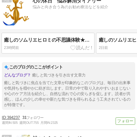
心の休日 悩み解消ダイアリー
悩みと向き合う為のお勧め療法などを紹介
癒しのソムリエヒロミの不思議体験★亡き妹？それとも父？➁
23時間前
2日前
このブログのここがポイント
癒しと気づきを引き出す文章力
癒しと気づきに焦点を当てた文章が印象的なこのブログは、毎日の出来事
や気持ちを穏やかに紡ぎ出します。日常の中で取り入れやすいおまじない
や心のケア方法を紹介し、自然な流れで心の安らぎを促します。読者が共
感し、ほんの少しの幸せや新たな気づきを得られるよう工夫されているの
が特徴です。
394237
31
週間IN:
505
週間OUT:
755
月間IN:
2325