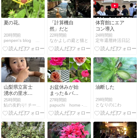
夏の花。
「計算機自
体育館にエア
然」だと
コン導入
20時間前
22時間前
24時間前
penpen's blog 緑だらけ〜!
なかよしの庭と猫と
定年還暦終活日記
山梨県立富士
お盆休みが始
油断した
湧水の里水族
まった＆バラ
館へ行く
が開花中
29時間前
25時間前
27時間前
となりのにわ
鮎の友釣り! チーム舞のレポート
papuchi home - 楽天ブログ