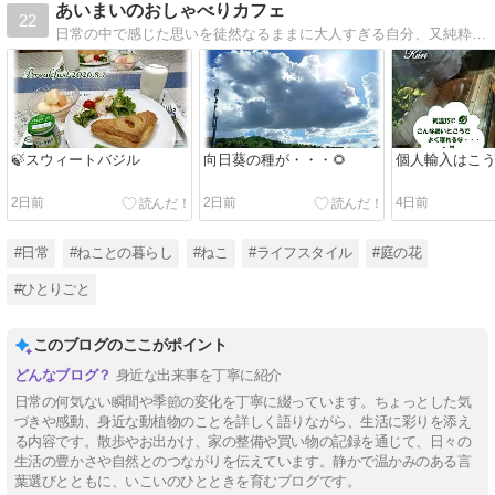
あいまいのおしゃべりカフェ
22
日常の中で感じた思いを徒然なるままに大人すぎる自分、又純粋すぎる自分を日々腹立たしく思ったり愛おしく思うことも
🍃スウィートバジル
向日葵の種が・・・🌻
個人輸入はこう
2日前
2日前
4日前
#日常
#ねことの暮らし
#ねこ
#ライフスタイル
#庭の花
#ひとりごと
このブログのここがポイント
身近な出来事を丁寧に紹介
日常の何気ない瞬間や季節の変化を丁寧に綴っています。ちょっとした気
づきや感動、身近な動植物のことを詳しく語りながら、生活に彩りを添え
る内容です。散歩やお出かけ、家の整備や買い物の記録を通じて、日々の
生活の豊かさや自然とのつながりを伝えています。静かで温かみのある言
葉選びとともに、いこいのひとときを育むブログです。