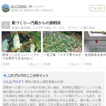
1729000
14
週間IN:
110
週間OUT:
285
月間IN:
510
庭づくり―汚庭からの挑戦状
11
新築の更地庭に1人DIYで挑んでいます。汚ブロック塀の美化、ウッドフェンス、レンガ敷き、石ころ拾って石畳、ペール缶でウッドガスストーブ作りなど。
対決！ハクビシン！―ブド
一石三鳥 ！クズで草マルチ
生活排水を水
ウを死守できるのかッ
4日前
6日前
9日前
このブログのここがポイント
季節の変化と園芸奥義を伝授
四季折々の庭づくりや花の生態に深く触れ、実用的な園芸テクニックと植
物の魅力を鋭く伝えるのが特徴です。苗の選定や病害虫対策、排水改善な
ど具体的な情報が豊富に盛り込まれ、フェンスや塀のアレンジも紹介。自
然との共生を軸に、簡便ながらも効果的な方法を提案し、庭の美しさと機
能性を高める知見を提供。観察と工夫を重ねる園芸哲学に触れることがで