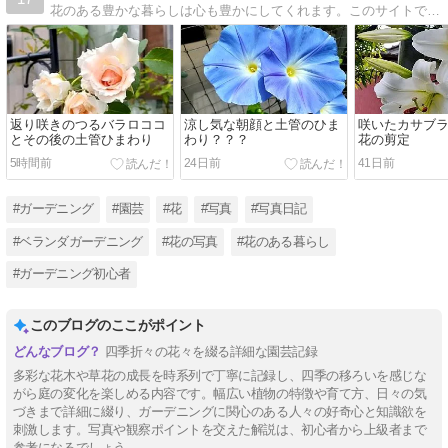
花のある豊かな暮らしは心も豊かにしてくれます。このサイトでは、花の育て方を中心に、豊かな暮らし・ワクワクできる暮らしを手に入れるための情報を発信します。
返り咲きのつるバラロココ
涼し気な朝顔と土管のひま
咲いたカサブ
とその後の土管ひまわり
わり？？？
花の剪定
5時間前
24日前
41日前
#ガーデニング
#園芸
#花
#写真
#写真日記
#ベランダガーデニング
#花の写真
#花のある暮らし
#ガーデニング初心者
このブログのここがポイント
四季折々の花々を綴る詳細な園芸記録
多彩な花木や草花の成長を時系列で丁寧に記録し、四季の移ろいを感じな
がら庭の変化を楽しめる内容です。幅広い植物の特徴や育て方、日々の気
づきまで詳細に綴り、ガーデニングに関心のある人々の好奇心と知識欲を
刺激します。写真や観察ポイントを交えた解説は、初心者から上級者まで
参考になるでしょう。