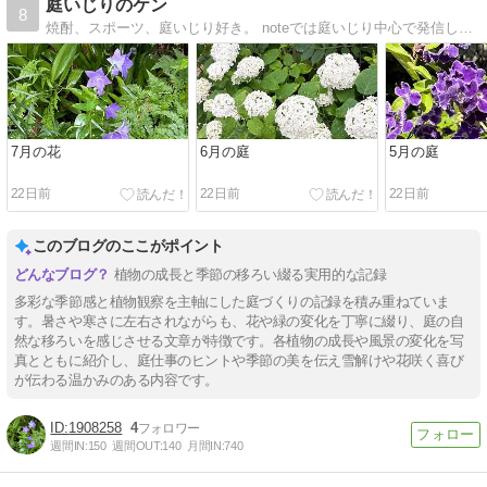
庭いじりのケン
8
焼酎、スポーツ、庭いじり好き。 noteでは庭いじり中心で発信していければと思います！
7月の花
6月の庭
5月の庭
22日前
22日前
22日前
このブログのここがポイント
植物の成長と季節の移ろい綴る実用的な記録
多彩な季節感と植物観察を主軸にした庭づくりの記録を積み重ねていま
す。暑さや寒さに左右されながらも、花や緑の変化を丁寧に綴り、庭の自
然な移ろいを感じさせる文章が特徴です。各植物の成長や風景の変化を写
真とともに紹介し、庭仕事のヒントや季節の美を伝え雪解けや花咲く喜び
が伝わる温かみのある内容です。
1908258
4
週間IN:
150
週間OUT:
140
月間IN:
740