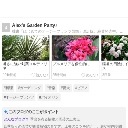
Alex's Garden Party♪
4
拙書「はじめてのオージープランツ図鑑」改訂版、絶賛発売中。アマゾンで発売中です。スタイリッシュなガーデン作りに役立つ実践書です。
暑さに強い剣葉コルディリ
プルメリアを個性的に
猛暑の日陰に
ネ
ス
10時間前
35時間前
3日前
#料理
#ガーデニング
#音楽
#愛犬
#ピアノ
#オージープランツ
#バイオリン
このブログのここがポイント
季節を彩る植物と園芸の工夫点
四季折々の園芸や観葉植物の育て方、工夫のコツを紹介し、庭や室内空間