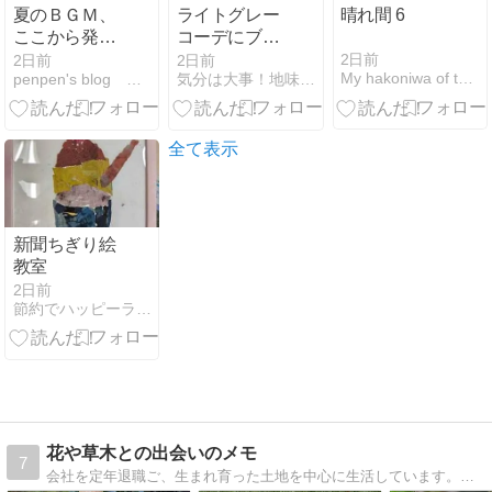
夏のＢＧＭ、
ライトグレー
晴れ間 6
ここから発信
コーデにブラ
中～！？
ウンの小物
2日前
2日前
2日前
My hakoniwa of the WILDERNESS
penpen's blog 緑だらけ〜!
気分は大事！地味なのにおしゃれ見え
全て表示
新聞ちぎり絵
教室
2日前
節約でハッピーライフ！
花や草木との出会いのメモ
7
会社を定年退職ご、生まれ育った土地を中心に生活しています。日々出会う花や草木について、写真を使って発信しています。