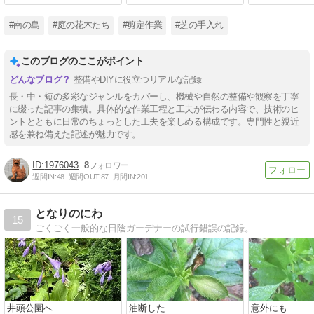
#南の島
#庭の花木たち
#剪定作業
#芝の手入れ
このブログのここがポイント
整備やDIYに役立つリアルな記録
長・中・短の多彩なジャンルをカバーし、機械や自然の整備や観察を丁寧
に綴った記事の集積。具体的な作業工程と工夫が伝わる内容で、技術のヒ
ントとともに日常のちょっとした工夫を楽しめる構成です。専門性と親近
感を兼ね備えた記述が魅力です。
1976043
8
週間IN:
48
週間OUT:
87
月間IN:
201
となりのにわ
15
ごくごく一般的な日陰ガーデナーの試行錯誤の記録。
井頭公園へ
油断した
意外にも