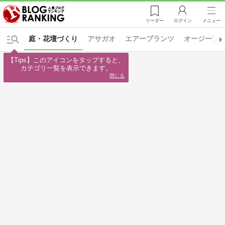
リーダー
ログイン
メニュー
庭・花壇づくり
アサガオ
エアープランツ
オージープ
【Tips】このアイコンをタップすると、

カテゴリ一覧を表示できます。
閉じる