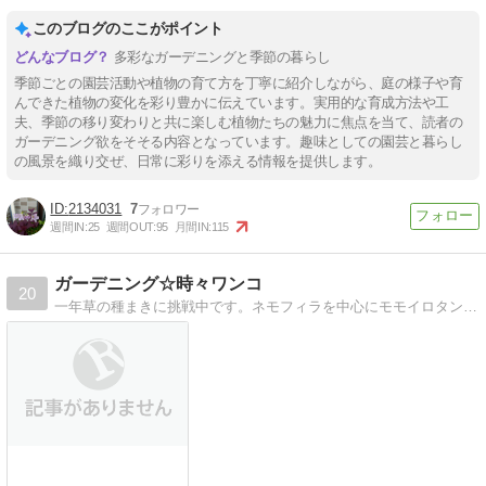
このブログのここがポイント
多彩なガーデニングと季節の暮らし
季節ごとの園芸活動や植物の育て方を丁寧に紹介しながら、庭の様子や育
んできた植物の変化を彩り豊かに伝えています。実用的な育成方法や工
夫、季節の移り変わりと共に楽しむ植物たちの魅力に焦点を当て、読者の
ガーデニング欲をそそる内容となっています。趣味としての園芸と暮らし
の風景を織り交ぜ、日常に彩りを添える情報を提供します。
2134031
7
週間IN:
25
週間OUT:
95
月間IN:
115
ガーデニング☆時々ワンコ
20
一年草の種まきに挑戦中です。ネモフィラを中心にモモイロタンポポ、ワスレナグサ etc.春のお花畑が見たい!!トイプードルの写り込みもあります♪