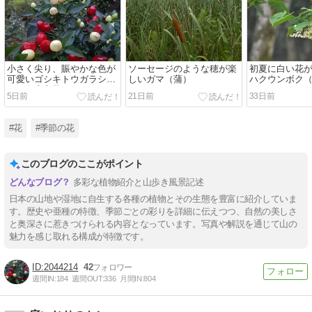
小さく尖り、賑やかな色が
ソーセージのような穂が楽
初夏に白い花
可愛いゴシキトウガラシ
しいガマ（蒲）
ハクウンボク
（五色唐辛子）
Styrax obassi
5日前
21日前
33日前
#花
#季節の花
このブログのここがポイント
多彩な植物紹介と山歩き風景記述
日本の山地や湿地に自生する各種の植物とその生態を豊富に紹介していま
す。歴史や亜種の特徴、季節ごとの彩りを詳細に伝えつつ、自然の美しさ
と奥深さに惹きつけられる内容となっています。写真や解説を通じて山の
魅力を感じ取れる構成が特徴です。
2044214
42
週間IN:
184
週間OUT:
336
月間IN:
804