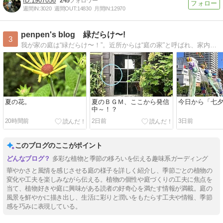
1907056
249
週間IN:
3020
週間OUT:
14830
月間IN:
12970
penpen's blog 緑だらけ〜!
3
我が家の庭は“緑だらけ〜！”。近所からは“庭の家”と呼ばれ、家内からは“庭に住んでいる”と呆れられてます…。
夏の花。
夏のＢＧＭ、ここから発信
今日から「七
中～！？
20時間前
2日前
3日前
このブログのここがポイント
多彩な植物と季節の移ろいを伝える趣味系ガーディング
華やかさと風情を感じさせる庭の様子を詳しく紹介し、季節ごとの植物の
変化や工夫を楽しみながら伝える。植物の個性や庭づくりの工夫に焦点を
当て、植物好きや庭に興味がある読者の好奇心を満たす情報が満載。庭の
風景を鮮やかに描き出し、生活に彩りと潤いをもたらす工夫や情報、季節
感を巧みに表現している。