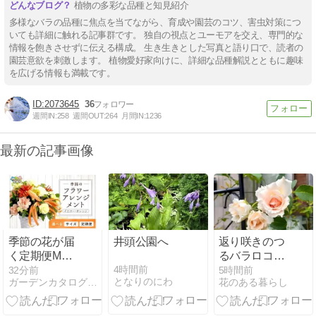
植物の多彩な品種と知見紹介
多様なバラの品種に焦点を当てながら、育成や園芸のコツ、害虫対策につ
いても詳細に触れる記事群です。 独自の視点とユーモアを交え、専門的な
情報を飽きさせずに伝える構成。 生き生きとした写真と語り口で、読者の
園芸意欲を刺激します。 植物愛好家向けに、詳細な品種解説とともに趣味
を広げる情報も満載です。
2073645
36
週間IN:
258
週間OUT:
264
月間IN:
1236
最新の記事画像
季節の花が届
井頭公園へ
返り咲きのつ
く定期便Mサ
るバラロココ
イズ6回セッ
とその後の土
4時間前
32分前
5時間前
となりのにわ
ガーデンカタログ.com
花のある暮らし
ト
管ひまわり