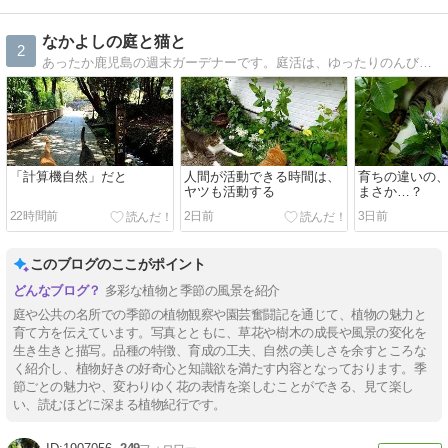
なかよしの庭と猫と
2
あったか鹿児島の週末ガーデナーです。庭活は、ゆったりのんびり美しく、が理想ですが、現実はなかなか厳しいですね。愛猫２匹がほぼ毎日可愛く登場します！よろしくお願いします。
「計算機自然」だと
人間が活動できる時間は、
育ちの違いの
ヤツも活動する
まさか…？
22時間前
2日前
3日前
このブログのここがポイント
多彩な植物と季節の風景を紹介
庭や公共の名所での季節の植物観察や園芸奮闘記を通じて、植物の魅力と
育て方を伝えています。写真とともに、草花や樹木の成長や風景の変化を
生き生きと描写。品種の特徴、育成の工夫、自然の美しさを余すところな
く紹介し、植物好きの好奇心と知識欲を満たす内容となっております。季
節ごとの魅力や、変わりゆく花の表情を楽しむことができる、見て楽し
い、読むほどに深まる植物紀行です。