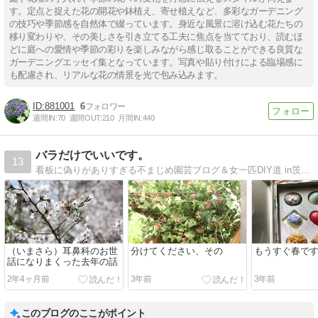
す。定点と捉えた花の開花や鉢植え、寄せ植えなど、多彩なガーデニング
の技巧や季節感を自然体で綴っています。身近な風景に溶け込む花たちの
移り変わりや、その美しさを引き立てる工夫に焦点を当てており、読むほ
どに庭への愛情や季節の彩りを楽しみながら感じ取ることができる良質な
ガーデニングエッセイ集となっています。写真や貼り付けによる臨場感に
も配慮され、リアルな花の情景を光で包み込みます。
881001
6
週間IN:
70
週間OUT:
210
月間IN:
440
バラだけでいいです。
13
看板に偽りがありすぎる不まじめ園芸ブログ＆女一匹DIY道 in茨城。2017年からは庭付き中古一軒家で、放置された庭を再開発中。
（いまさら）耳鼻科のお世
分けてください、その
もうすぐ春で
話になりまくった去年の話
2年4ヶ月前
3年前
3年前
このブログのここがポイント