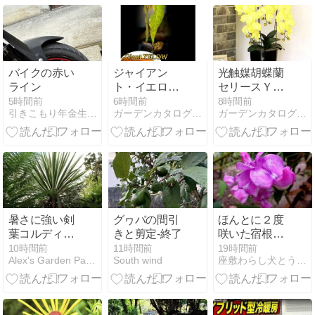
バイクの赤い
ジャイアン
光触媒胡蝶蘭
ライン
ト・イエロー
セリースＹで
のカカオ苗で
彩る快適空間
5時間前
6時間前
8時間前
引きこもり年金生活 面白いコト探しの日常
ガーデンカタログ.com
ガーデンカタログ.com
熱帯果樹を楽
しもう
暑さに強い剣
グヮバの間引
ほんとに２度
葉コルディリ
きと剪定-終了
咲いた宿根ス
ネ
イトピー★食
10時間前
11時間前
19時間前
Alex's Garden Party♪
South wind
座敷わらし犬とうさぎガーデンnew
用ホオズキ食
レポ