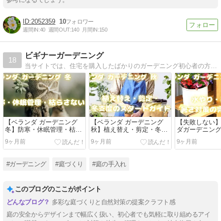
2052359
10
週間IN:
40
週間OUT:
140
月間IN:
150
ビギナーガーデニング
18
当サイトでは、住宅を購入したばかりのガーデニング初心者の方に向けて、ガーデニング（エクステリア・剪定・砂利敷き等）の基礎知識や知って得する情報を提供しています。
【ベランダ ガーデニング
【ベランダ ガーデニング
【失敗しない
冬】防寒・休眠管理・枯ら
秋】植え替え・剪定・冬支
ダガーデニン
さない工夫
度のスタートガイド
ド：水やり・
9ヶ月前
9ヶ月前
9ヶ月前
策・おすすめ
#ガーデニング
#庭づくり
#庭の手入れ
このブログのここがポイント
多彩な庭づくりと自然対策の提案クラフト感
庭の安全からデザインまで幅広く扱い、初心者でも気軽に取り組めるアイ