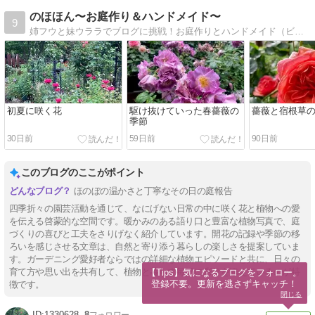
のほほん〜お庭作り＆ハンドメイド〜
9
姉フウと妹ウララでブログに挑戦！お庭作りとハンドメイド（ビーズ，編物，粘土，押し花）を楽しんでます。
初夏に咲く花
駆け抜けていった春薔薇の
薔薇と宿根草
季節
30日前
59日前
90日前
このブログのここがポイント
ほのぼの温かさと丁寧なその日の庭報告
四季折々の園芸活動を通じて、なにげない日常の中に咲く花と植物への愛
を伝える啓蒙的な空間です。暖かみのある語り口と豊富な植物写真で、庭
づくりの喜びと工夫をさりげなく紹介しています。開花の記録や季節の移
ろいを感じさせる文章は、自然と寄り添う暮らしの楽しさを提案していま
す。ガーデニング愛好者ならではの詳細な植物エピソードと共に、日々の
育て方や思い出を共有して、植物と暮らす毎日に彩りを添えているのが特
【Tips】気になるブログをフォロー。

登録不要。更新を逃さずキャッチ！
徴です。
閉じる
1330628
8