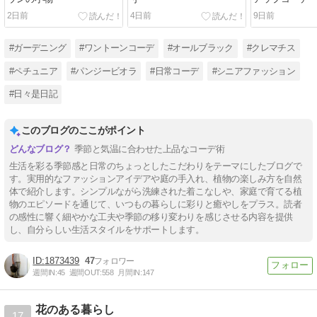
2日前
4日前
9日前
#ガーデニング
#ワントーンコーデ
#オールブラック
#クレマチス
#ペチュニア
#パンジービオラ
#日常コーデ
#シニアファッション
#日々是日記
このブログのここがポイント
季節と気温に合わせた上品なコーデ術
生活を彩る季節感と日常のちょっとしたこだわりをテーマにしたブログで
す。実用的なファッションアイデアや庭の手入れ、植物の楽しみ方を自然
体で紹介します。シンプルながら洗練された着こなしや、家庭で育てる植
物のエピソードを通じて、いつもの暮らしに彩りと癒やしをプラス。読者
の感性に響く細やかな工夫や季節の移り変わりを感じさせる内容を提供
し、自分らしい生活スタイルをサポートします。
1873439
47
週間IN:
45
週間OUT:
558
月間IN:
147
花のある暮らし
17