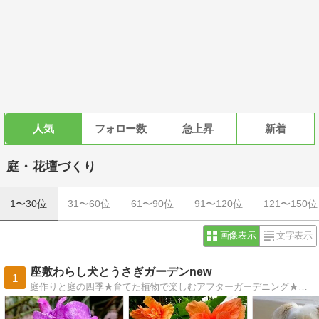
人気
フォロー数
急上昇
新着
庭・花壇づくり
1〜30位
31〜60位
61〜90位
91〜120位
121〜150位
画像表示
文字表示
座敷わらし犬とうさぎガーデンnew
1
庭作りと庭の四季★育てた植物で楽しむアフターガーデニング★庭の生き物と植物の世界の不思議★愛犬★旅行★散歩