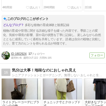
4時間前
29時間前
2日前
このブログのここがポイント
多彩な植物の育成体験と観察記録
植物の育成や管理に関する詳細な様子を綴った内容です。季節ごとの変
化、気候や環境の影響、苗や花の状態を丁寧に記録し、楽しみながら自然
とともに成長していく過程を共有しています。読者は自分の植物と比較し
たり、育て方のヒントを得られる点が特徴です。
1802924
17
週間IN:
45
週間OUT:
222
月間IN:
195
気分は大事！地味なのにおしゃれ見え
16
シニアファッションとガーデニング。無理しない おしゃれと生活の記録です。
ライトグレーコーデにブラ
チュニック寸とクロップド
大好きなブラ
ウンの小物
寸
アップコーデ