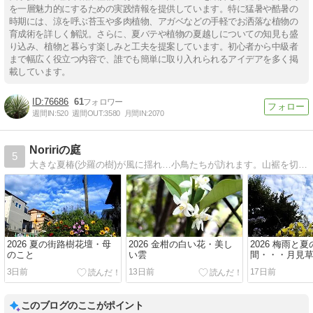
を一層魅力的にするための実践情報を提供しています。特に猛暑や酷暑の
時期には、涼を呼ぶ苔玉や多肉植物、アガベなどの手軽でお洒落な植物の
育成術を詳しく解説。さらに、夏バテや植物の夏越しについての知見も盛
り込み、植物と暮らす楽しみと工夫を提案しています。初心者から中級者
まで幅広く役立つ内容で、誰でも簡単に取り入れられるアイデアを多く掲
載しています。
76686
61
週間IN:
520
週間OUT:
3580
月間IN:
2070
Noririの庭
5
大きな夏椿(沙羅の樹)が風に揺れ…小鳥たちが訪れます。山裾を切り開いた住宅地なので季節の色が空に雲にお月さまに……と感じられるのどかな庭です。
2026 夏の街路樹花壇・母
2026 金柑の白い花・美し
2026 梅雨と夏
のこと
い雲
間・・・月見
ト・白雲
3日前
13日前
17日前
このブログのここがポイント