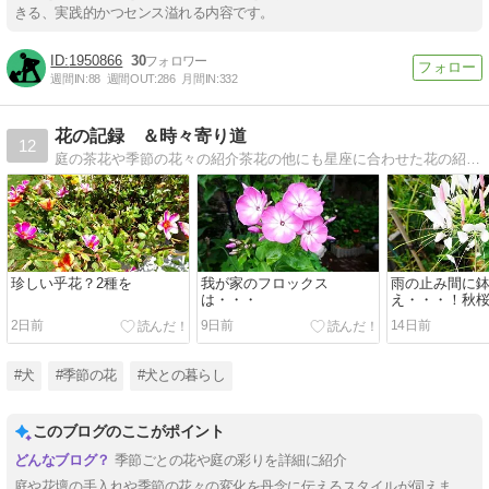
きる、実践的かつセンス溢れる内容です。
1950866
30
週間IN:
88
週間OUT:
286
月間IN:
332
花の記録 ＆時々寄り道
12
庭の茶花や季節の花々の紹介茶花の他にも星座に合わせた花の紹介など季節ごとにも楽しめます。
珍しい乎花？2種を
我が家のフロックス
雨の止み間に
は・・・
え・・・！秋
2日前
9日前
14日前
#犬
#季節の花
#犬との暮らし
このブログのここがポイント
季節ごとの花や庭の彩りを詳細に紹介
庭や花壇の手入れや季節の花々の変化を丹念に伝えるスタイルが伺えま