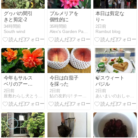
グヮバの間引
プルメリアを
本日は剪定な
きと剪定-2
個性的に
り～
34時間前
35時間前
2日前
South wind
Alex's Garden Party♪
Rambut blog
今年もサルス
今日は白茄子
🍃スウィート
ベリのアーチ
を採った
バジル
★Ｃａｆｅコ
2日前
2日前
2日前
座敷わらし犬とうさぎガーデンnew
鮎の友釣り! チーム舞のレポート
あいまいのおしゃべりカフェ
ーナーのリニ
ューアル