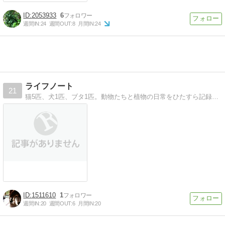
2053933
6
週間IN:
24
週間OUT:
8
月間IN:
24
ライフノート
21
猫5匹、犬1匹、ブタ1匹。動物たちと植物の日常をひたすら記録していきます。
1511610
1
週間IN:
20
週間OUT:
6
月間IN:
20