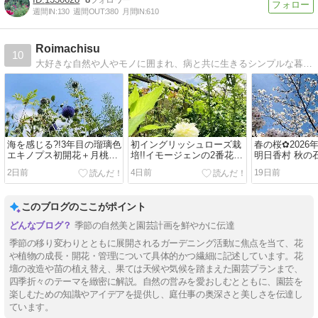
週間IN:
130
週間OUT:
380
月間IN:
610
Roimachisu
10
大好きな自然や人やモノに囲まれ、病と共に生きるシンプルな暮らし。関節リウマチと診断を受け、生物学的製剤で現在も治療中…。
海を感じる?!3年目の瑠璃色
初イングリッシュローズ栽
春の桜✿2026
エキノプス初開花＋月桃→
培!!イモージェンの2番花＋
明日香村 秋の
ケイ山田氏基調講演2026夏
エキノプスの蕾2026
ワー
2日前
4日前
19日前
このブログのここがポイント
季節の自然美と園芸計画を鮮やかに伝達
季節の移り変わりとともに展開されるガーデニング活動に焦点を当て、花
や植物の成長・開花・管理について具体的かつ繊細に記述しています。花
壇の改造や苗の植え替え、果ては天候や気候を踏まえた園芸プランまで、
四季折々のテーマを緻密に解説。自然の営みを愛おしむとともに、園芸を
楽しむための知識やアイデアを提供し、庭仕事の奥深さと美しさを伝達し
ています。