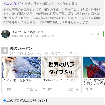
自然の営みと繊細な美しさを伝える日々
多彩な季節の庭風景を通じて、植物の生命力と美を巧みに描き出す記事群
です。花の開花や結実、自然現象の観察を丁寧に綴り、読むほどに庭の魅
力に引き込まれます。作者の情熱と感動が伝わる文章は、その時々の自然
の営みを身近に感じさせ、日常の中に癒しと発見をもたらします。
2024102
145
週間IN:
500
週間OUT:
1870
月間IN:
2790
優のガーデン
6
(〃▽〃)ちょこっとハッパやってます。 「スーハー」
(〃▽〃)明日なき世界
世界のバラ タイプS ①
( *´艸｀)お
ン無くなって
13日前
27日前
42日前
このブログのここがポイント