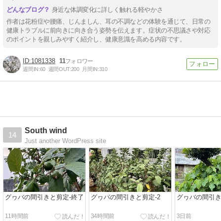
身近な体調変化に詳しく触れる軽やかさ
作者は花粉症や腰痛、じんましん、耳の不調などの体験を通じて、日常の
健康トラブルに前向きに向き合う姿勢を伝えます。症状の不思議さや対応
のポイントを親しみやすく紹介し、健康意識を高める内容です。
1081338
11
週間IN:
60
週間OUT:
200
月間IN:
310
South wind
14
Just another WordPress site
グヮバの間引きと剪定-終了
グヮバの間引きと剪定-2
グヮバの間引
11時間前
34時間前
3日前