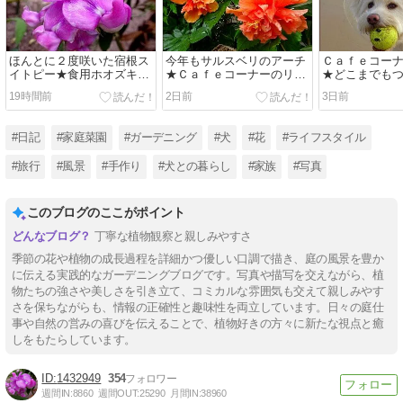
ほんとに２度咲いた宿根ス
今年もサルスベリのアーチ
Ｃａｆｅコー
イトピー★食用ホオズキ食
★Ｃａｆｅコーナーのリニ
★どこまでも
レポ
ューアル
す
19時間前
2日前
3日前
#日記
#家庭菜園
#ガーデニング
#犬
#花
#ライフスタイル
#旅行
#風景
#手作り
#犬との暮らし
#家族
#写真
このブログのここがポイント
丁寧な植物観察と親しみやすさ
季節の花や植物の成長過程を詳細かつ優しい口調で描き、庭の風景を豊か
に伝える実践的なガーデニングブログです。写真や描写を交えながら、植
物たちの強さや美しさを引き立て、コミカルな雰囲気も交えて親しみやす
さを保ちながらも、情報の正確性と趣味性を両立しています。日々の庭仕
事や自然の営みの喜びを伝えることで、植物好きの方々に新たな視点と癒
しをもたらしています。
1432949
354
週間IN:
8860
週間OUT:
25290
月間IN:
38960