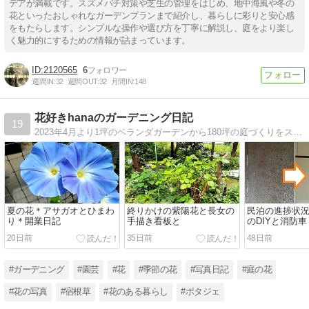
デアが満載です。スズメバチ対策や芝生の管理をはじめ、地中海風や冬の
花といったおしゃれなガーデンプランまで紹介し、暮らしに彩りと安心感
をもたらします。シンプルな操作や選び方を丁寧に解説し、庭をより楽し
く魅力的にするための情報が詰まっています。
2120565
6
週間IN:
32
週間OUT:
32
月間IN:
148
花好きhanaのガーデニング日記
19
2023年4月より1坪のベランダガーデンから180坪の庭づくりをスタートした自己流ガーデナーhanaの庭日記です。
夏の花＊アサガオとひまわ
終りかけの紫陽花と長女の
民泊の進捗状
り＊開業日記
手描き看板と
のDIYと消防車
20日前
35日前
48日前
#ガーデニング
#園芸
#花
#季節の花
#写真日記
#庭の花
#花の写真
#宿根草
#花のある暮らし
#ポタジェ