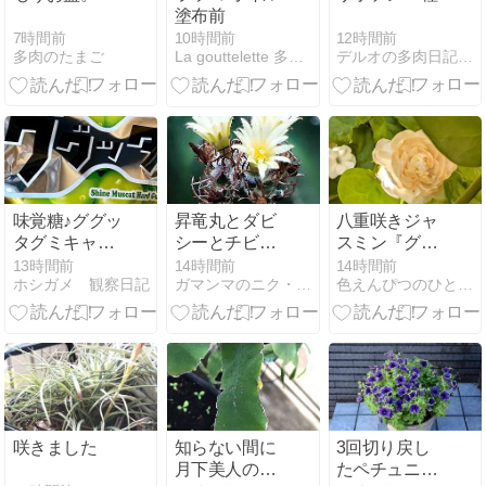
塗布前
7時間前
12時間前
10時間前
多肉のたまご
デルオの多肉日記 - 楽天ブログ
La gouttelette 多肉植物と木工のブログ
味覚糖♪ググッ
昇竜丸とダビ
八重咲きジャ
タグミキャデ
シーとチビハ
スミン『グレ
ィ(pq･v･)+°
ナキリンほか
イスフルレデ
13時間前
14時間前
14時間前
ホシガメ 観察日記
ガマンマのニク・サボ栽培
色えんぴつのひとりごと
ィジェイド』
とマランタ
『レモンライ
ム』の小さな
花❀
咲きました
知らない間に
3回切り戻し
月下美人の花
たペチュニ