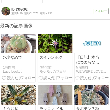
1362092
週間IN:
70
週間OUT:
78
月間IN:
298
最新の記事画像
水少なめで
スイレンボク
【日記】本当
につまらない
日記
1時間前
4時間前
5時間前
Lucy Locket
RyoiRyoの花日記*Diario de flores
WE WERE LOVERS。
2026/08/08
もうお盆。
ラッコ オイル
サボテン７種