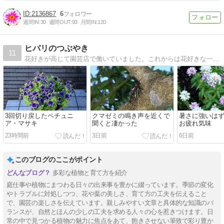
2136867
6
週間IN:
30
週間OUT:
93
月間IN:
120
ヒバリのつぶやき
11
花好きが高じて園芸店で働いていました。これからは花好きな一人の人間としてブログを綴って行こうと思います。
3回切り戻したペチュニ
クマゼミの鳴き声を近くで
暑さに強いは
ア・マサキ
聞くと凄かった
お疲れ気味
23時間前
3日前
6日前
このブログのここがポイント
多彩な植物と育て方を紹介
庭仕事や植物にまつわる日々の出来事を豊かに綴っています。季節の変化
やトラブルに対処しつつ、花や葉の美しさ、育て方の工夫を伝えること
で、園芸の楽しさを伝えています。親しみやすい文章と具体的な知識のバ
ランスが、自然とほんの少しの工夫を求める人々の心を惹きつけます。日
常の中で見つかる植物の魅力に焦点をあて、飽きさせない筆致で彩り豊か