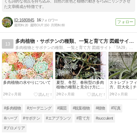
くも詩的な視点を持ち込み、自然の景色と植物の動きを巧みにリンクさせ
た文章構成が特徴です。
1680845
16
週間IN:
20
週間OUT:
150
月間IN:
80
多肉植物・サボテンの種類、一覧と育て方 図鑑サイト｜TA29
13
多肉植物とサボテンの種類、一覧と育て方 図鑑サイト「TA29」のサイトです。植物・ガーデニング・園芸の育て方と種類、一覧の植物図鑑を紹介しています。
多肉植物の水やりについて
夏型、冬型、春秋型の多肉
ストレプトフ
植物の種類と見分け方につ
方、巨大化 | 
いて
（エアプラン
2年2ヶ月前
2年2ヶ月前
2年2ヶ月前
#多肉植物
#ガーデニング
#園芸
#観葉植物
#植物
#写真
#ハーブ
#サボテン
#エアプランツ
#育て方
#succulent
#ブロメリア