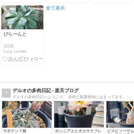
全て表示
びらーんと
2日前
Lucy Locket
デルオの多肉日記 - 楽天ブログ
7
デルオの多肉日記へようこそ。 多肉と観葉植物にはまってます。 ぼちぼち更新していきます。 よろしく〜。
サボテン７種
ボンニアエとボカサナフレ
ビスピノーサム