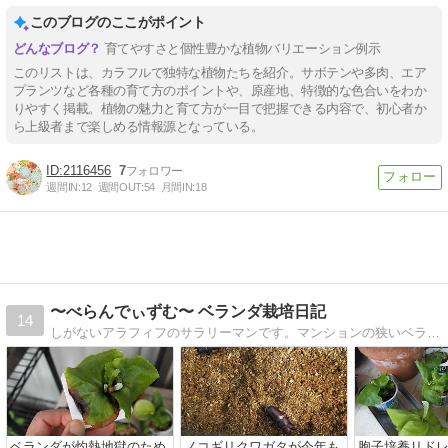
このブログのここがポイント
育てやすさと個性豊かな植物バリエーション例示
このリストは、カラフルで独特な植物たちを紹介。サボテンや多肉、エア
プランツなど各種の育て方のポイントや、原産地、特徴的な色合いをわか
りやすく掲載。植物の魅力と育て方が一目で把握できる内容で、初心者か
ら上級者まで楽しめる情報源となっている。
2116456
7
週間IN:
12
週間OUT:
54
月間IN:
18
〜べらんでぃずむ〜 ベランダ栽培日記
14
しがないアラフィフのサラリーマンです。マンションの狭いベランダで四苦八苦しながら植物栽培を楽しんでいます♪
ベランダが灼熱地獄のため
ノコギリクワガタが今年も
胞子培養リド