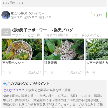
にお届けします。
1464960
5
週間IN:
28
週間OUT:
86
月間IN:
124
植物男子ツボニワー - 楽天ブログ
12
ツボニワーとは、狭ーい坪庭で無理にガーデナーぶる人のこと。その他なんちゃっての投資記録です。
雨が降らない～
猛暑襲来
大雨一過耐え
20日前
28日前
32日前
このブログのここがポイント
天候変化と園芸の観察を軸に展開
気象や園芸の観察を通じて自然の移ろいを巧みに描写しています。福岡を
中心に、降雨や晴天、気温変動に伴う植物の様子や気候の特徴を詳述し、
季節の変化を感じさせる言葉選びが冴えています。日々の天候に対して鋭