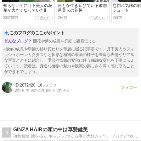
知らない間に月下美人の花
何とか生き延びている歌麿
息切れ気味の
芽が大きくなっていた‼️
呂美人の花芽
シュート
23時間前
2日前
3日前
このブログのここがポイント
開花や芽の成長を詳細に観察伝える
植物の成長や季節の移り変わりを華麗に綴る記事群です。月下美人やフィ
ッシュボーンカクタスなど多彩な植物の最新の様子を豊富な表情やリアル
な写真とともに紹介し、季節や気象の変化に伴う繊細な変化を丁寧に伝え
ています。読者は、身近な植物の魅力や観察の楽しさを深く感じ取ること
ができるでしょう。
2072420
10
週間IN:
40
週間OUT:
180
月間IN:
440
GINZA HAIRの頭の中は草髪健美
9
植物栽培,絵を描く,キャンプ,つくる事が大好きです。ブログとYouTubeで草髪健美発信中！ 20年の髪質性格研究と理美容世界大会・技能五輪国際大会の優勝の経験を元に美容室と髪質性格診断を運営。子供4人（成人高中小）のパパしてます。