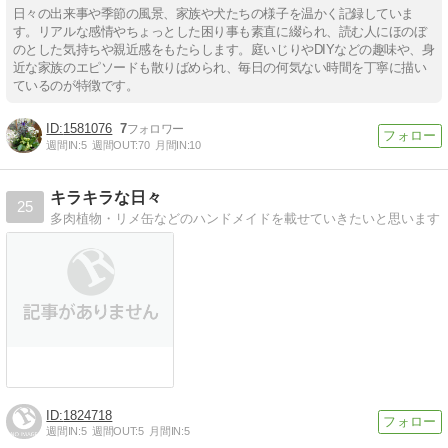
日々の出来事や季節の風景、家族や犬たちの様子を温かく記録していま
す。リアルな感情やちょっとした困り事も素直に綴られ、読む人にほのぼ
のとした気持ちや親近感をもたらします。庭いじりやDIYなどの趣味や、身
近な家族のエピソードも散りばめられ、毎日の何気ない時間を丁寧に描い
ているのが特徴です。
1581076
7
週間IN:
5
週間OUT:
70
月間IN:
10
キラキラな日々
25
多肉植物・リメ缶などのハンドメイドを載せていきたいと思います
1824718
週間IN:
5
週間OUT:
5
月間IN:
5