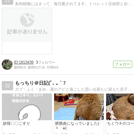
21
多肉植物にはまって、毎日癒されてます。トゥレット症候群と自閉症の息子2人がいます。
1813439
3
週間IN:
8
週間OUT:
16
月間IN:
8
もっちり＠日記(ﾟ､ ｡｀ﾌ
22
ガブ・ふく・まめ、鳶のアビと過ごした思い出新たに迎えた息子のちくとの日々
妖怪〇〇こすり
膀胱炎になっていました(╯
ちくウチのコ
ᆺ╰๑)