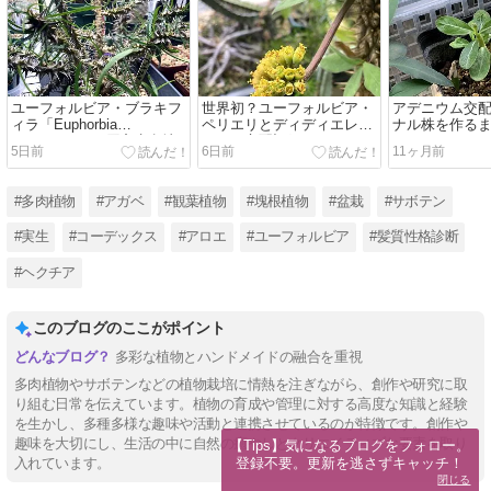
ユーフォルビア・ブラキフ
世界初？ユーフォルビア・
アデニウム交
ィラ「Euphorbia
ペリエリとディディエレオ
ナル株を作るま
brachyphylla」原産生息地
イデス交配記録
5日前
6日前
11ヶ月前
と育て方
#多肉植物
#アガベ
#観葉植物
#塊根植物
#盆栽
#サボテン
#実生
#コーデックス
#アロエ
#ユーフォルビア
#髪質性格診断
#ヘクチア
このブログのここがポイント
多彩な植物とハンドメイドの融合を重視
多肉植物やサボテンなどの植物栽培に情熱を注ぎながら、創作や研究に取
り組む日常を伝えています。植物の育成や管理に対する高度な知識と経験
を生かし、多種多様な趣味や活動と連携させているのが特徴です。創作や
趣味を大切にし、生活の中に自然の癒やしとクリエイティブな要素を取り
【Tips】気になるブログをフォロー。

登録不要。更新を逃さずキャッチ！
入れています。
閉じる