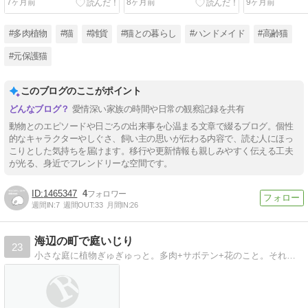
7ヶ月前
8ヶ月前
9ヶ月前
#多肉植物
#猫
#雑貨
#猫との暮らし
#ハンドメイド
#高齢猫
#元保護猫
このブログのここがポイント
愛情深い家族の時間や日常の観察記録を共有
動物とのエピソードや日ごろの出来事を心温まる文章で綴るブログ。個性
的なキャラクターやしぐさ、飼い主の思いが伝わる内容で、読む人にほっ
こりとした気持ちを届けます。移行や更新情報も親しみやすく伝える工夫
が光る、身近でフレンドリーな空間です。
1465347
4
週間IN:
7
週間OUT:
33
月間IN:
26
海辺の町で庭いじり
23
小さな庭に植物ぎゅぎゅっと。多肉+サボテン+花のこと。それからレオン（ペキニーズ）との散歩道の風景や時々かぎ針編みも。