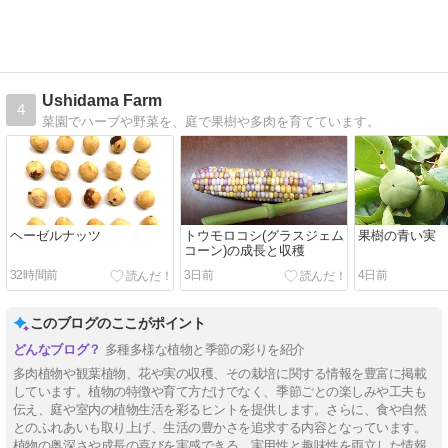
Ushidama Farm
4
菜園でハーブや野菜を、庭で果樹や多肉を育てています。
ヘーゼルナッツ
トウモロコシ(グラスジェム
果樹の青い実
コーン)の成長と収穫
32時間前
3日前
4日前
このブログのここがポイント
多種多様な植物と季節の彩りを紹介
多肉植物や観葉植物、花や実の収穫、その栽培に関する情報を豊富に掲載
しています。植物の特徴や育て方だけでなく、季節ごとの楽しみや工夫も
伝え、庭や室内の植物生活を彩るヒントを提供します。さらに、食や自然
とのふれあいも取り上げ、生活の豊かさを追求する内容となっています。
植物の奥深さや成長の喜びを実感できる、実用性と趣味性を両立した情報