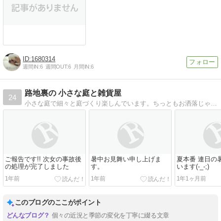
1680314
週間IN:
6
週間OUT:
6
月間IN:
6
路地裏の 小さな庭と雑貨屋
24
小さな庭で細々と庭づくり楽しんでいます。ちっともお洒落じゃないけど居心地のいい庭づくりを目指しています。時々、孫やﾜﾝｺのお話もあります。是非遊びに来てください
ご報告です!! 次女の事故後
暑中お見舞い申し上げま
夏本番 連日の
の処理が完了しました
す。
います(-_-;)
1年前
1年前
1年1ヶ月前
このブログのここがポイント
個々の近況と季節の変化を丁寧に綴る文章