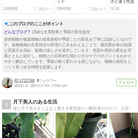
ッド
ポと違う性質
12時間前
35時間前
3日前
このブログのここがポイント
詳細な生育観察と季節の変化追究
多肉植物や観葉植物の成長過程や季節ごとの変化を丁寧に記録したもので
す。各種植物の生育状況や管理の工夫を伝えることで、園芸愛好者の知識
と実践力を高め、観察の楽しさを追求しています。色彩や形状の変化を写
真とともに紹介し、植物との日常的な関わり方やケアのポイントをわかり
やすく解説しています。季節の移り変わりを感じながら、植物の成長をじ
っくり見つめる時間を提案します。
1722768
8
週間IN:
42
週間OUT:
308
月間IN:
168
月下美人のある生活
8
猫と月下美人をこよなく愛する夜型銭ゲバ翻訳者のブログ。お世話している月下美人の成長記録をご紹介しております。