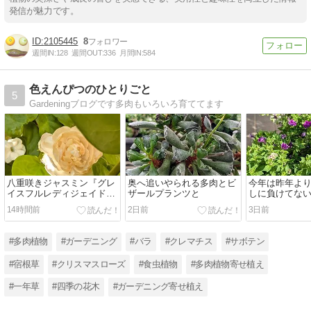
発信が魅力です。
2105445
8
週間IN:
128
週間OUT:
336
月間IN:
584
色えんぴつのひとりごと
5
Gardeningブログです多肉もいろいろ育ててます
八重咲きジャスミン『グレ
奥へ追いやられる多肉とビ
今年は昨年よ
イスフルレディジェイド』
ザールプランツと
しに負けてな
とマランタ『レモンライ
14時間前
2日前
3日前
ム』の小さな花❀
#多肉植物
#ガーデニング
#バラ
#クレマチス
#サボテン
#宿根草
#クリスマスローズ
#食虫植物
#多肉植物寄せ植え
#一年草
#四季の花木
#ガーデニング寄せ植え