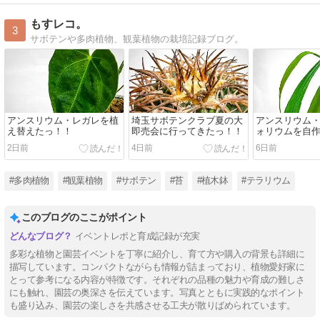
もすレコ。
3
サボテンや多肉植物、観葉植物の栽培記録ブログ。
アンスリウム・レガレを植
埼玉サボテンクラブ夏の大
アンスリウム
え替えたっ！！
即売会に行ってきたっ！！
ォリウムを自
植え替えた！
2日前
4日前
6日前
#多肉植物
#観葉植物
#サボテン
#苔
#植木鉢
#テラリウム
このブログのここがポイント
イベントレポと育成記録が充実
多彩な植物と園芸イベントを丁寧に紹介し、育て方や購入の背景も詳細に
描写しています。コンパクトながらも情報が詰まっており、植物愛好家に
とって参考になる内容が特徴です。それぞれの品種の魅力や育成の難しさ
にも触れ、園芸の奥深さを伝えています。写真とともに実践的なポイント
も盛り込み、園芸の楽しさを共感させる工夫が散りばめられています。