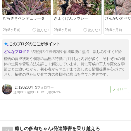
むらさきペンデュラータ
きょうけんラウシー
げんかいオベ
2年8ヶ月前
2年8ヶ月前
2年8ヶ月前
このブログのここがポイント
品種別の生長過程や育成環境に焦点、親しみやすく紹介
植物の育成状況や個別の品種の特徴に注目した内容が多く、それぞれの個
体の生長や管理方法を詳しく解説しています。特に育成の工夫や変化を季
節ごとに追いながら、初心者からマニアまで楽しめる情報提供を心がけて
おり、植物の見た目や育て方の多様性に焦点を当てた内容です。
1932804
5
週間IN:
8
週間OUT:
128
月間IN:
24
癒しの多肉ちゃん/発達障害を乗り越えろ