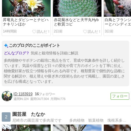
昇竜丸とダビシーとチビハ
赤花菊水などと天平丸Hyb
白鳥とフラン
ナキリンほか
と軟質コピ
ーとハンディ
14時間前
2日前
3日前
このブログのここがポイント
気候と栽培情報を詳細に解説
多肉植物やサボテンの栽培に焦点を当て、育成や気象条件を詳しく紹介し
ています。気温や湿度など日々の変化や育て方のポイントを丁寧に伝え、
植物愛好家が役立つ情報を得られる内容です。種類豊富で個性的な品種に
関する解説や、植え替えや接ぎ木の技術も合わせて掲載し、園芸の楽しさ
を広げる構成となっています。
1183919
16
週間IN:
224
週間OUT:
304
月間IN:
776
園芸屋 たなか
2
尼崎市の園芸屋で多肉屋です 多肉植物 観葉植物 塊根系多肉植物などを販売 日々の園芸作業や出来事など・・・