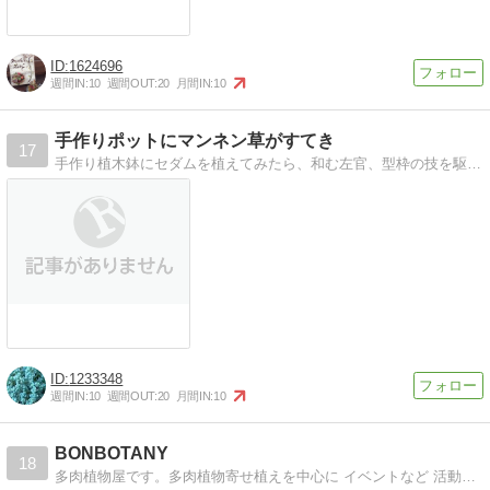
1624696
週間IN:
10
週間OUT:
20
月間IN:
10
手作りポットにマンネン草がすてき
17
手作り植木鉢にセダムを植えてみたら、和む左官、型枠の技を駆使して植木鉢を手作りしました。セダムを植えてみたら、、、和む
1233348
週間IN:
10
週間OUT:
20
月間IN:
10
BONBOTANY
18
多肉植物屋です。多肉植物寄せ植えを中心に イベントなど 活動させていただいております。