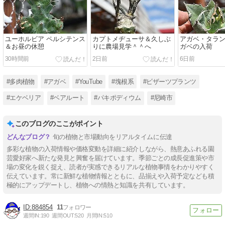
ユーホルビア ペルシテンス
カプトメヂューサ＆久しぶ
アガベ・タラ
＆お昼の休憩
りに農場見学＾＾へ
ガベの入荷
30時間前
2日前
6日前
#多肉植物
#アガベ
#YouTube
#塊根系
#ビザーツプランツ
#エケベリア
#ベアルート
#パキポディウム
#尼崎市
このブログのここがポイント
旬の植物と市場動向をリアルタイムに伝達
多彩な植物の入荷情報や価格変動を詳細に紹介しながら、熱意あふれる園
芸愛好家へ新たな発見と興奮を届けています。季節ごとの成長促進策や市
場の変化を鋭く捉え、読者が実感できるリアルな植物事情をわかりやすく
伝えています。常に新鮮な植物情報とともに、品揃えや入荷予定なども積
極的にアップデートし、植物への情熱と知識を共有しています。
884854
11
週間IN:
190
週間OUT:
520
月間IN:
510