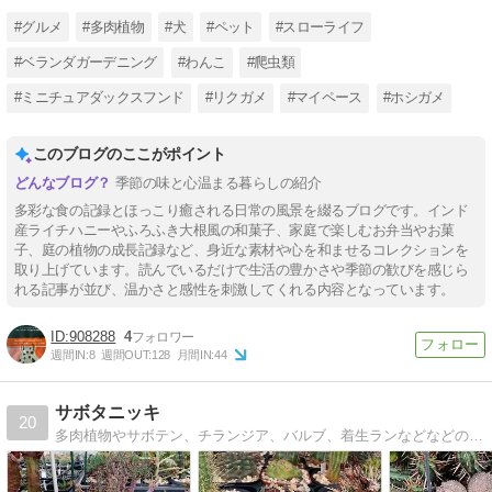
#グルメ
#多肉植物
#犬
#ペット
#スローライフ
#ベランダガーデニング
#わんこ
#爬虫類
#ミニチュアダックスフンド
#リクガメ
#マイペース
#ホシガメ
このブログのここがポイント
季節の味と心温まる暮らしの紹介
多彩な食の記録とほっこり癒される日常の風景を綴るブログです。インド
産ライチハニーやふろふき大根風の和菓子、家庭で楽しむお弁当やお菓
子、庭の植物の成長記録など、身近な素材や心を和ませるコレクションを
取り上げています。読んでいるだけで生活の豊かさや季節の歓びを感じら
れる記事が並び、温かさと感性を刺激してくれる内容となっています。
908288
4
週間IN:
8
週間OUT:
128
月間IN:
44
サボタニッキ
20
多肉植物やサボテン、チランジア、バルブ、着生ランなどなどの観察日記。お昼の12時に不定期更新。