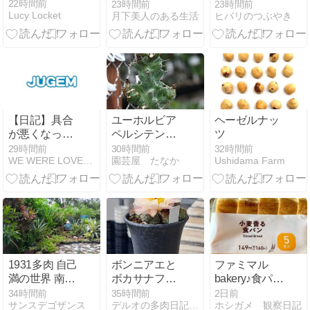
芽が大きくな
ア・マサキ
22時間前
23時間前
23時間前
Lucy Locket
月下美人のある生活
ヒバリのつぶやき
っていた‼️
【日記】具合
ユーホルビア
ヘーゼルナッ
が悪くなった
ペルシテンス
ツ
はなし
＆お昼の休憩
29時間前
30時間前
32時間前
WE WERE LOVERS。
園芸屋 たなか
Ushidama Farm
1931多肉 自己
ボンニアエと
ファミマル
満の世界 南の
ボカサナフレ
bakery♪食パン
ガーデン 2026
ッド
5枚入(^ｑ^)
34時間前
35時間前
2日前
サンスデゴザンス
デルオの多肉日記 - 楽天ブログ
ホシガメ 観察日記
年 8月②