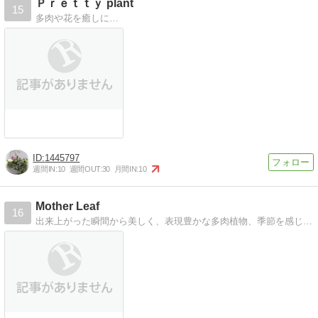
Ｐｒｅｔｔｙ plant
15
多肉や花を癒しに…
1445797
週間IN:
10
週間OUT:
30
月間IN:
10
Mother Leaf
16
出来上がった瞬間から美しく、表現豊かな多肉植物、季節を感じる花々を多彩な器で寄せ植えして お届けしています