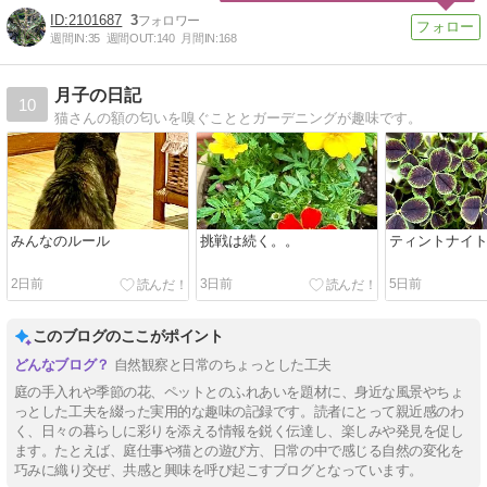
2101687
3
週間IN:
35
週間OUT:
140
月間IN:
168
月子の日記
10
猫さんの額の匂いを嗅ぐこととガーデニングが趣味です。
みんなのルール
挑戦は続く。。
ティントナイ
2日前
3日前
5日前
このブログのここがポイント
自然観察と日常のちょっとした工夫
庭の手入れや季節の花、ペットとのふれあいを題材に、身近な風景やちょ
っとした工夫を綴った実用的な趣味の記録です。読者にとって親近感のわ
く、日々の暮らしに彩りを添える情報を鋭く伝達し、楽しみや発見を促し
ます。たとえば、庭仕事や猫との遊び方、日常の中で感じる自然の変化を
巧みに織り交ぜ、共感と興味を呼び起こすブログとなっています。