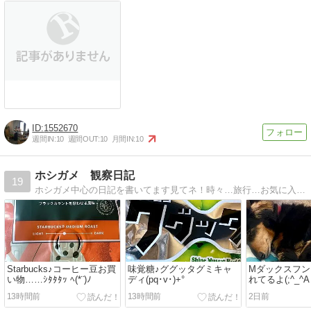
1552670
週間IN:
10
週間OUT:
10
月間IN:
10
ホシガメ 観察日記
19
ホシガメ中心の日記を書いてます見てネ！時々…旅行…お気に入りアイテム…色々な出来事も！紹介してます
Starbucks♪コーヒー豆お買
味覚糖♪ググッタグミキャ
Mダックスフン
い物……ｼﾀﾀﾀｯ ﾍ(*¨)ﾉ
ディ(pq･v･)+°
れてるよ(;^_^A
13時間前
13時間前
2日前