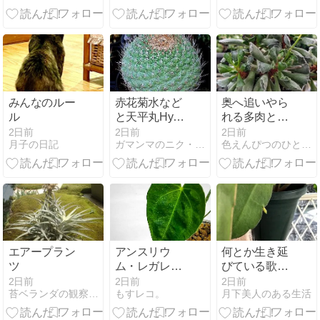
みんなのルー
赤花菊水など
奥へ追いやら
ル
と天平丸Hyb
れる多肉とビ
と軟質コピ
ザールプラン
2日前
2日前
2日前
月子の日記
ガマンマのニク・サボ栽培
色えんぴつのひとりごと
ツと
エアープラン
アンスリウ
何とか生き延
ツ
ム・レガレを
びている歌麿
植え替えた
呂美人の花芽
2日前
2日前
2日前
苔ベランダの観察記録
もすレコ。
月下美人のある生活
っ！！