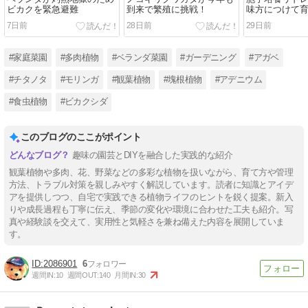
ビカクを緊急避難
到来で繁殖に挑戦！
味方につけて育
7日前
28日前
29日前
#家庭菜園
#多肉植物
#ベランダ菜園
#ガーデニング
#アガベ
#チタノタ
#モリンガ
#観葉植物
#塊根植物
#アデニウム
#食虫植物
#ビカクシダ
このブログのここがポイント
趣味の園芸とDIYを融合した実践的な紹介
観葉植物や多肉、花、野菜などの多彩な植物を扱いながら、育て方や管理
方法、トラブル対策を親しみやすく解説しています。読者に知識とアイデ
アを提供しつつ、自宅で実践できる植物ライフのヒントを鋭く提案。新入
りや成長過程も丁寧に伝え、季節の変化や環境に合わせた工夫も紹介。写
真や経験談を交えて、実用性と気軽さを兼ね備えた内容を展開していま
す。
2086901
6
週間IN:
10
週間OUT:
140
月間IN:
30