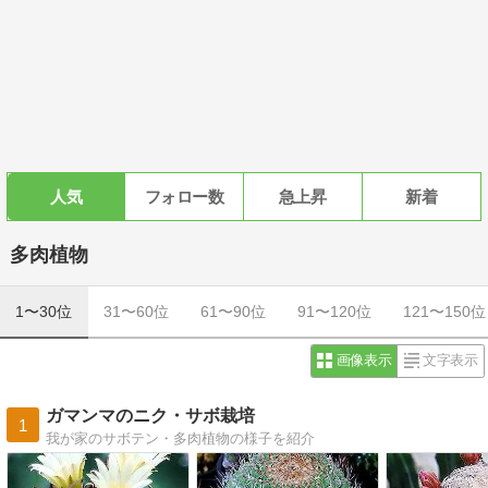
人気
フォロー数
急上昇
新着
多肉植物
1〜30位
31〜60位
61〜90位
91〜120位
121〜150位
画像表示
文字表示
ガマンマのニク・サボ栽培
1
我が家のサボテン・多肉植物の様子を紹介