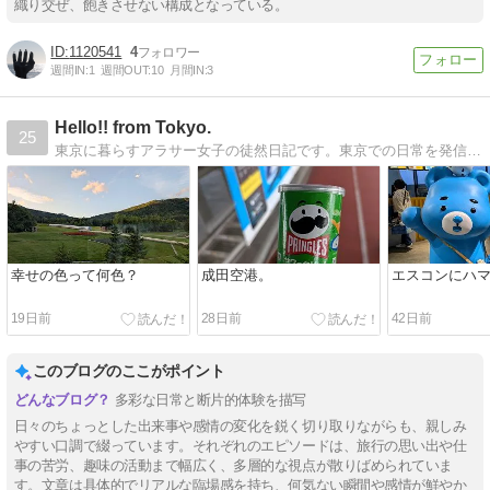
織り交ぜ、飽きさせない構成となっている。
1120541
4
週間IN:
1
週間OUT:
10
月間IN:
3
Hello!! from Tokyo.
25
東京に暮らすアラサー女子の徒然日記です。東京での日常を発信していきます。花が好き。温泉が好き。食べるの大好き。
幸せの色って何色？
成田空港。
エスコンにハ
19日前
28日前
42日前
このブログのここがポイント
多彩な日常と断片的体験を描写
日々のちょっとした出来事や感情の変化を鋭く切り取りながらも、親しみ
やすい口調で綴っています。それぞれのエピソードは、旅行の思い出や仕
事の苦労、趣味の活動まで幅広く、多層的な視点が散りばめられていま
す。文章は具体的でリアルな臨場感を持ち、何気ない瞬間や感情が鮮やか