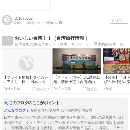
1675052
週間IN:
5
週間OUT:
10
月間IN:
5
おいしい台湾！！（台湾旅行情報 ）
13
台湾各地の観光スポット（食事、マッサージ、歴史的建造物、街並）を多くの写真で紹介するブログです。多くの日本人に台湾の魅力が伝わり、関心を持ってもらえたらと思っています。そして台湾に旅行に行くきっかけになればと思ってます。
【フライト情報】タイガー
【フライト情報】6/1以降就
【台南】「月
エア４月１日～ 日本⇔高雄
航・増便予定（台湾経由）
びの神様がいる
便
の東南アジアLCC
1年4ヶ月前
2年2ヶ月前
4年前
このブログのここがポイント
多彩な直行便が見つかる鮮烈な情報群
日本と東南アジアを結ぶ新路線や増便情報を発信し、旅行の選択肢を広げ
る内容です。タイ・ライオンエアやタイガーエアの新規就航や増設を紹介
し、都市間の移動がより便利に。時刻表や運航日も詳しく掲載し、フライ