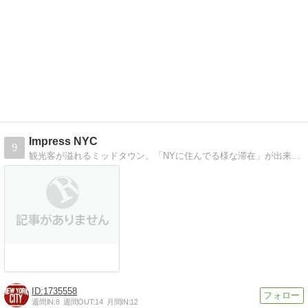
Impress NYC
9
観光客が溢れるミッドタウン。「NYに住んでる様な滞在」が出来るダウンタウン。Downtownって「人気の街」という意味！「下町」ではないですよ！笑
1735558
週間IN:
8
週間OUT:
14
月間IN:
12