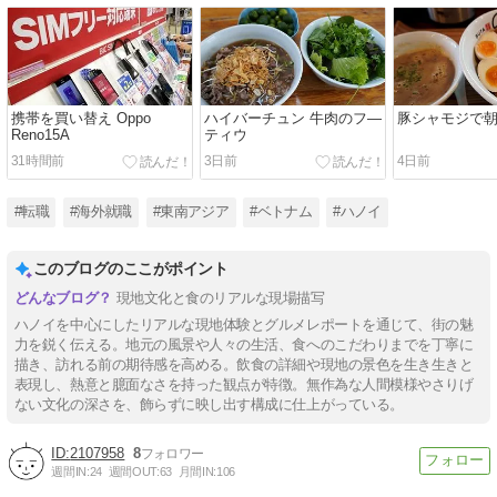
携帯を買い替え Oppo
ハイバーチュン 牛肉のフ―
豚シャモジで
Reno15A
ティウ
31時間前
3日前
4日前
#転職
#海外就職
#東南アジア
#ベトナム
#ハノイ
このブログのここがポイント
現地文化と食のリアルな現場描写
ハノイを中心にしたリアルな現地体験とグルメレポートを通じて、街の魅
力を鋭く伝える。地元の風景や人々の生活、食へのこだわりまでを丁寧に
描き、訪れる前の期待感を高める。飲食の詳細や現地の景色を生き生きと
表現し、熱意と臆面なさを持った観点が特徴。無作為な人間模様やさりげ
ない文化の深さを、飾らずに映し出す構成に仕上がっている。
2107958
8
週間IN:
24
週間OUT:
63
月間IN:
106