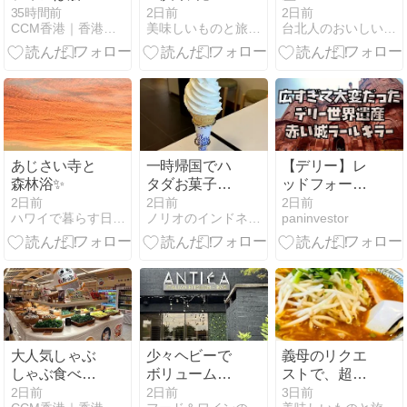
省へ、香港は
へ！ 絶品点心
Web
35時間前
2日前
2日前
CCM香港｜香港経済と気になるニュース
美味しいものと旅行が大好き!!
台北人のおいしい台湾ライフ
38度の猛暑予
と中華パンに
報
デザートまで
お腹いっぱい
の週末ランチ
あじさい寺と
一時帰国でハ
【デリー】レ
森林浴✨
タダお菓子館
ッドフォート
に立ち寄って
（ラール・キ
2日前
2日前
2日前
ハワイで暮らす日々 by Chiyo
ノリオのインドネシア赴任日記
paninvestor
ソフトクリー
ラー）観光ガ
ム
イド！建物が
ほぼ無い歴史
的理由
大人気しゃぶ
少々ヘビーで
義母のリクエ
しゃぶ食べ放
ボリューム満
ストで、超お
題「牛気
点イタリアン
久しぶりに
2日前
2日前
3日前