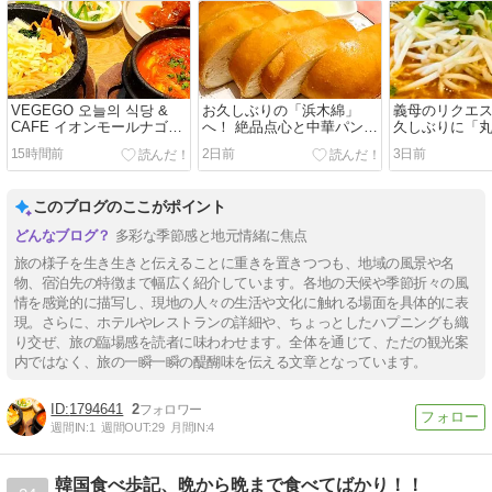
VEGEGO 오늘의 식당 &
お久しぶりの「浜木綿」
義母のリクエ
CAFE イオンモールナゴヤ
へ！ 絶品点心と中華パンに
久しぶりに「
ノリタケガーデンで韓国ラ
デザートまでお腹いっぱい
ン」へ！
15時間前
2日前
3日前
ンチ！
の週末ランチ
このブログのここがポイント
多彩な季節感と地元情緒に焦点
旅の様子を生き生きと伝えることに重きを置きつつも、地域の風景や名
物、宿泊先の特徴まで幅広く紹介しています。各地の天候や季節折々の風
情を感覚的に描写し、現地の人々の生活や文化に触れる場面を具体的に表
現。さらに、ホテルやレストランの詳細や、ちょっとしたハプニングも織
り交ぜ、旅の臨場感を読者に味わわせます。全体を通じて、ただの観光案
内ではなく、旅の一瞬一瞬の醍醐味を伝える文章となっています。
1794641
2
週間IN:
1
週間OUT:
29
月間IN:
4
韓国食べ歩記、晩から晩まで食べてばかり！！