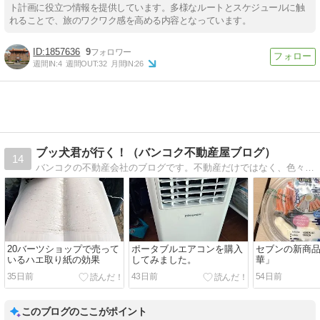
ト計画に役立つ情報を提供しています。多様なルートとスケジュールに触
れることで、旅のワクワク感を高める内容となっています。
1857636
9
週間IN:
4
週間OUT:
32
月間IN:
26
ブッ犬君が行く！（バンコク不動産屋ブログ）
14
バンコクの不動産会社のブログです。不動産だけではなく、色々なバンコクの情報をアップしますので、お楽しみに！
20バーツショップで売って
ポータブルエアコンを購入
セブンの新商
いるハエ取り紙の効果
してみました。
華」
35日前
43日前
54日前
このブログのここがポイント