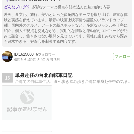
多彩なテーマと視点を詰め込んだ魅力的な内容
映画、食文化、旅行、美術といった多角的なテーマを取り上げ、豊富な体
験と実感を伝えています。最新の映画上映事情や話題のブランドカップ
麺、国内外のグルメ、アートの新スポットなど、多彩なジャンルを丁寧に
紹介。個人の視点を交えながら、実用的な情報と感動的なエピソードが巧
みに融合し、飽きさせない展開を見せています。気軽に楽しみながら深み
も追求できる、好奇心を刺激する内容です。
1615060
6
週間IN:
4
週間OUT:
52
月間IN:
18
単身赴任の台北自転車日記
16
台湾での自転車生活、食べ歩き飲み歩き台湾に単身赴任中の気ままな人間のブログです。家族と自転車、お酒が大好きです。