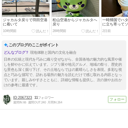
ジャカルタ戻りで羽田空港
松山空港からジャカルタへ
一時帰国でハ
に着いて
戻り
に立ち寄って
ム
10時間前
28時間前
2日前
このブログのここがポイント
現地体験と国内の文化を融合
日本の伝統と現代を巧みに織り交ぜながら、全国各地の魅力的な風景や催
しを鮮やかに伝えています。ジブリ展や地元グルメ、地域の祭り、歴史的
な景色も深く掘り下げ、その土地ならではの素晴らしさを表現。多彩な視
点と巧みな描写で、訪れる場所の魅力を読むだけで感じ取れる内容となっ
ています。親しみやすさとともに、詳細な情報も提供し、次の旅やお出か
けの参考に最適です。
2067323
11
週間IN:
66
週間OUT:
240
月間IN:
264