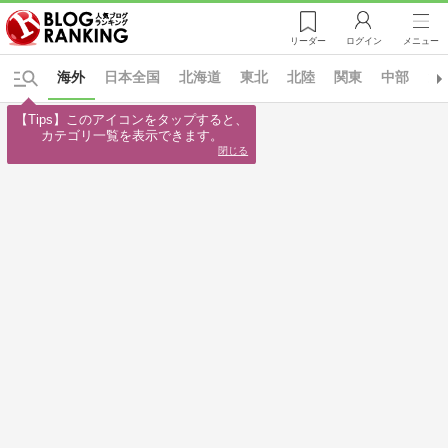
リーダー
ログイン
メニュー
海外
日本全国
北海道
東北
北陸
関東
中部
近
【Tips】このアイコンをタップすると、

カテゴリ一覧を表示できます。
閉じる