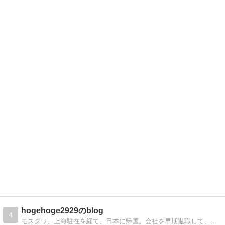
hogehoge2929のblog
4
モスクワ、上海駐在を経て、日本に帰国。会社を早期退職して、ベトナムで再就職。ハノイでの日々を綴っています。