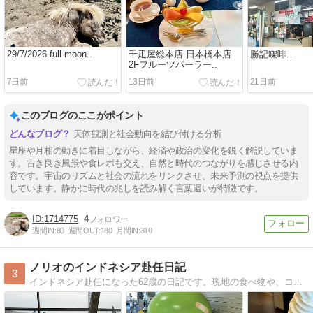
29/7/2026 full moon..
千疋屋総本店 日本橋本店
勝記㗎啡..
2Fフルーツパーラー..
7日前
13日前
21日前
このブログのここがポイント
天体観測と社会動向を結び付ける分析
星座や月相の動きに着目しながら、経済や政治の変化を鋭く解説していま
す。古き良き風景や食レポも交え、自然と時代のつながりを感じさせる内
容です。宇宙のリズムと社会の流れをリンクさせ、未来予測の視点を提供
しています。静かに時代の兆しを読み解く言葉遣いが特徴です。
1714775
4
週間IN:
80
週間OUT:
180
月間IN:
310
ノリオのインドネシア赴任日記
3
インドネシア赴任になった62歳の日記です。現地の食べ物や、コロナ禍での入出国・現地の状況、海外の働き方、人気のお店を紹介します。