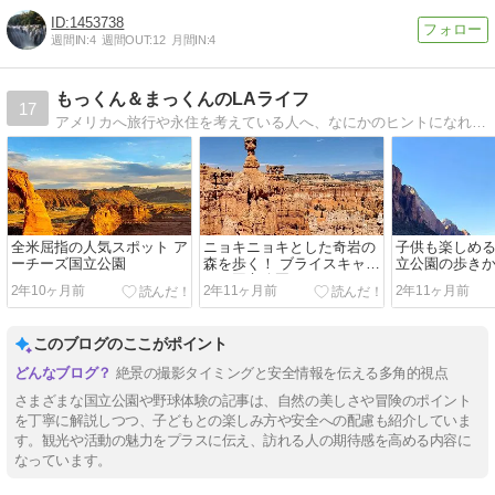
1453738
週間IN:
4
週間OUT:
12
月間IN:
4
もっくん＆まっくんのLAライフ
17
アメリカへ旅行や永住を考えている人へ、なにかのヒントになればと思い始めました。食と旅行が大好き！ 日本への出張も多いので、各地で食べ歩いています。
全米屈指の人気スポット ア
ニョキニョキとした奇岩の
子供も楽しめ
ーチーズ国立公園
森を歩く！ ブライスキャニ
立公園の歩き
オン国立公園
2年10ヶ月前
2年11ヶ月前
2年11ヶ月前
このブログのここがポイント
絶景の撮影タイミングと安全情報を伝える多角的視点
さまざまな国立公園や野球体験の記事は、自然の美しさや冒険のポイント
を丁寧に解説しつつ、子どもとの楽しみ方や安全への配慮も紹介していま
す。観光や活動の魅力をプラスに伝え、訪れる人の期待感を高める内容に
なっています。