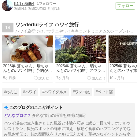
1796864
1
週間IN:
3
週間OUT:
93
月間IN:
6
ワンderfulライフ ハワイ旅行
18
ハワイ旅行でのアウラニやワイキキコンドミニアムのシーズンレンタル利用ノウハウを紹介しています。ジャックラッセル・トイプードル・ビションフリーゼとの遊びや生活、一緒に訪れたペット宿の感想をまとめています。
2025年 蒼ちゃん、瑞ちゃ
2025年 蒼ちゃん、瑞ちゃ
2025年 蒼ち
んとのハワイ旅行 予約が取
んとのハワイ旅行 アウラニ
んとのハワイ旅
れたキャラクターブレック
に着きました。マカヒキ の
人数で出発で
5ヶ月前
7ヶ月前
10ヶ月前
ファーストで始まりだよ。
キャラクターブレックファ
ウンジへ！（
（ハワイ2日目）
ースト予約できてないんだ
よね。（ハワイ初日）
#わんこ
#ハワイ
#ハワイグルメ
#ワンコ旅
#ペット宿
このブログのここがポイント
多彩な旅行の瞬間を鮮明に描写
ハワイ滞在の生き生きとした風景と体験を巧みに綴る一冊です。ホテルや
レストラン、観光スポットの詳細に加え、移動や食事のハプニングまで包
み隠さず伝え、旅の醍醐味をリアルに伝えます。華やかなイベントから小