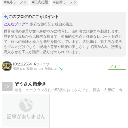
#海外ラーメン
#日式拉麺
#台湾ラーメン
このブログのここがポイント
多彩な旅行記と独自の視点
世界各地の絶景や文化を鮮やかに描写し、読む者の想像力を刺激します。
歴史的な場所から庶民的な味まで、多角的な視点と詳細なレポートを通じ
て、旅への興味と新たな発見を提供しています。各記事は、魅力的な場所
やグルメだけでなく、現地の背景や風景の美しさにまで踏み込み、読者を
没入させる工夫が随所に散りばめられています。
2112554
6
週間IN:
6
週間OUT:
54
月間IN:
32
ぞうさん街歩き
12
港北ニュータウン在住の52歳のおっさんです。横浜、人形町、出張先の飲み歩き日記です。