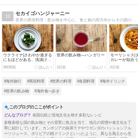
セカイゴハンジャーニー
10
世界の再現料理・飲み物を中心に、食と旅の両方向からその国の魅力を探るアーカイブ。
ウクライナ|さわやか過ぎる
世界の飲み物―ハンガリー
モーリシャス|
にもほどがある、浅漬けキ
カレーが似合
ュウリ
5時間前
3日前
6日前
#海外旅行
#再現料理
#世界の料理
#各国料理
#海外ドリンク
#世界の飲み物
#海外食べ歩き
このブログのここがポイント
各国伝統と現地文化を映す多彩なレシピ
多種多様な国の飲み物とその背景に焦点を当て、地元の習慣や食文化を丁
寧に紹介しています。カンボジアの抹茶ラテやウガンダのパッションフル
ーツジュース、ボリビアの桃ドリンクといったように、異なる風土から生