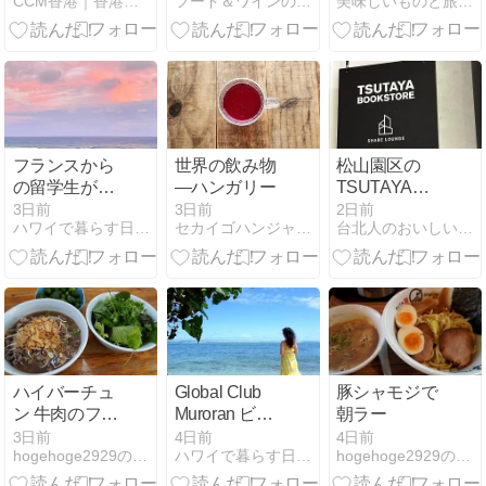
CCM香港｜香港経済と気になるニュース
フード＆ワインの日々
美味しいものと旅行が大好き!!
Nabe Urawa」
Antica Italian
「丸源ラーメ
海港城
Kitchen + Bar
ン」へ！
フランスから
世界の飲み物
松山園区の
の留学生が作
―ハンガリー
TSUTAYA
る地中海料理
BOOKSTORE
3日前
3日前
2日前
ハワイで暮らす日々 by Chiyo
セカイゴハンジャーニー
台北人のおいしい台湾ライフ
ランチ✨
蔦屋書店 松山
店
ハイバーチュ
Global Club
豚シャモジで
ン 牛肉のフ―
Muroran ビー
朝ラー
ティウ
チ・クリーニ
3日前
4日前
4日前
hogehoge2929のblog
ハワイで暮らす日々 by Chiyo
hogehoge2929のblog
ングとむろら
ん港まつり✨