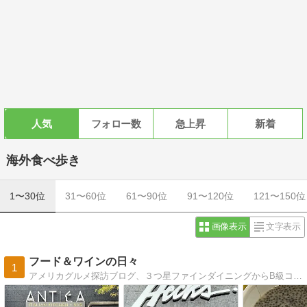
人気
フォロー数
急上昇
新着
海外食べ歩き
1〜30位
31〜60位
61〜90位
91〜120位
121〜150位
画像表示
文字表示
フード＆ワインの日々
1
アメリカグルメ探訪ブログ、３つ星ファインダイニングからB級コンフォートフードまで美味しいもの満載、日本里帰りグルメもあり。