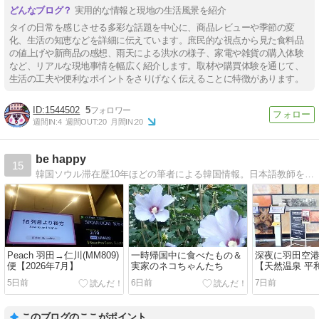
実用的な情報と現地の生活風景を紹介
タイの日常を感じさせる多彩な話題を中心に、商品レビューや季節の変
化、生活の知恵などを詳細に伝えています。庶民的な視点から見た食料品
の値上げや新商品の感想、雨天による洪水の様子、家電や雑貨の購入体験
など、リアルな現地事情を幅広く紹介します。取材や購買体験を通じて、
生活の工夫や便利なポイントをさりげなく伝えることに特徴があります。
1544502
5
週間IN:
4
週間OUT:
20
月間IN:
20
be happy
15
韓国ソウル滞在歴10年ほどの筆者による韓国情報。日本語教師を10年ほどしたあと、会社員に転職。グルメ情報から観光情報まで！
Peach 羽田→仁川(MM809)
一時帰国中に食べたもの＆
深夜に羽田空
便【2026年7月】
実家のネコちゃんたち
【天然温泉 平
5日前
6日前
7日前
このブログのここがポイント