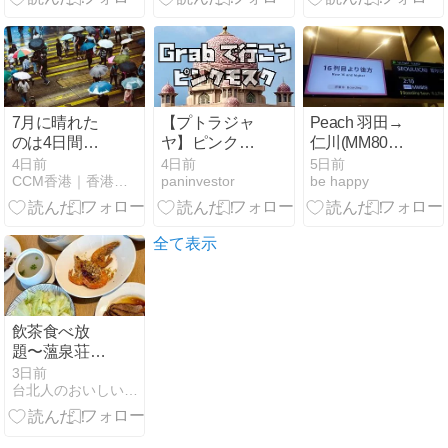
7月に晴れた
【プトラジャ
Peach 羽田→
のは4日間だ
ヤ】ピンクモ
仁川(MM809)
け、観測史上
スク！KLから
便【2026年7
4日前
4日前
5日前
CCM香港｜香港経済と気になるニュース
paninvestor
be happy
2番目の降雨
の行き方・見
月】
量を記録
どころ・Grab
利用をすすめ
る理由
全て表示
飲茶食べ放
題〜薀泉荘公
寓式温泉飯店
3日前
台北人のおいしい台湾ライフ