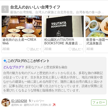
台北人のおいしい台湾ライフ
5
最強の台湾情報。台湾人の家族と台北市在住。台湾各地の食べ歩き。
迪化街のお土産〜CREA
松山園区のTSUTAYA
飲茶食べ放題
Web
BOOKSTORE 蔦屋書店 松
式温泉飯店
山店
2日前
2日前
3日前
このブログのここがポイント
多彩なグルメと歴史探索を融合
台湾の魅力を旬のグルメと歴史的スポットから伝える、多彩な旅の体験記
が詰まっています。古き良き文化と新しい発見が共存し、地元の味覚や昔
ながらの建築も一緒に楽しめる内容です。随所に薫る台湾の風土と温かさ
が、記事を読むだけで心に響く仕上がりとなっています。読者が実際に足
を運びたくなるような情報と臨場感を大切にしています。
1824268
5
週間IN:
10
週間OUT:
270
月間IN:
20