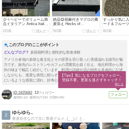
少々ヘビーでボリューム満
絶品😋胡麻付きマグロの蕎
すっかり気に
点イタリアン Antica Italian
麦添え Hecks of
ード＆フルー
Kitchen + Bar
Beachwood
ト朝食
2日前
5日前
8日前
このブログのここがポイント
多国籍料理と個性的な飲食体験
アメリカ各地の多様な食文化とその背景を切り取った実感溢れる描写が魅
力です。旅先のレストランやカフェの雰囲気を鋭く伝え、地元料理から海
外の味まで幅広く紹介しています。料理の詳細や店の特色を具体的に記述
しながらも、過度な表現に頼らず、リアルさを重視。読者はまるでその場
【Tips】気になるブログをフォロー。

登録不要。更新を逃さずキャッチ！
にいるような感覚に浸れ、好奇心をかきたてられる内容となっています。
閉じる
1925682
13
週間IN:
110
週間OUT:
340
月間IN:
490
ゆらゆら..
2
香港在住なので主に香港グルメ..(_ _)ノ と..