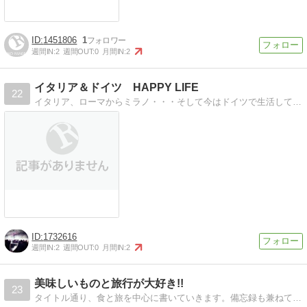
1451806
1
週間IN:
2
週間OUT:
0
月間IN:
2
イタリア＆ドイツ HAPPY LIFE
22
イタリア、ローマからミラノ・・・そして今はドイツで生活しています。海外旅行・ファッション・カメラ・美味しいモノを食べる事・サッカー観戦・可愛い雑貨やカフェなど
1732616
週間IN:
2
週間OUT:
0
月間IN:
2
美味しいものと旅行が大好き!!
23
タイトル通り、食と旅を中心に書いていきます。備忘録も兼ねてますので、宜しくお願いいたします。