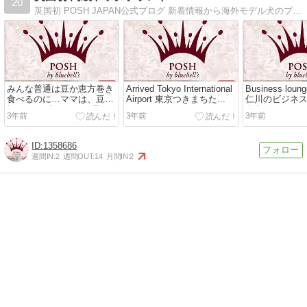
20
英国初 POSH JAPAN公式ブログ 新着情報から海外モデル犬のブログまでご紹介
みんな普通は豆か恵方巻き
Arrived Tokyo International
Business loung
食べるのに…ママは、豆大
Airport 東京つきまちた...
仁川のビジネ
福なの#と言ってると思う #
東京行き...
3年前
3年前
3年前
ベ...
1358686
週間IN:
2
週間OUT:
14
月間IN:
2