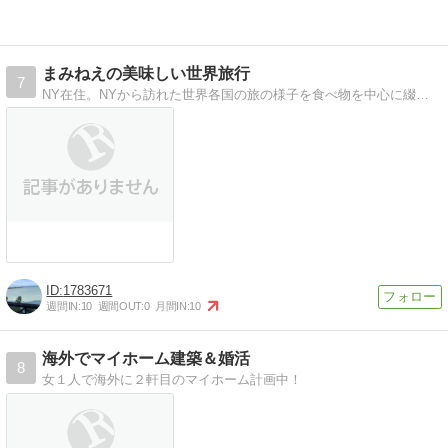
まみねえの美味しい世界旅行
7
NY在住。NYから訪れた世界各国の旅の様子を食べ物を中心に綴ってみたいと思います。
1783671
週間IN:
10
週間OUT:
0
月間IN:
10
海外でマイホーム建築＆婚活
8
女１人で海外に２軒目のマイホーム計画中！