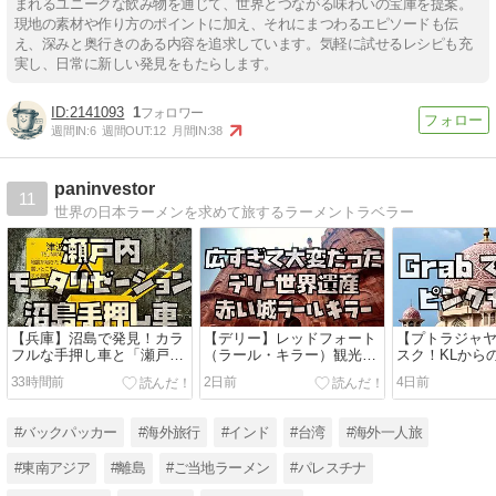
まれるユニークな飲み物を通じて、世界とつながる味わいの宝庫を提案。
現地の素材や作り方のポイントに加え、それにまつわるエピソードも伝
え、深みと奥行きのある内容を追求しています。気軽に試せるレシピも充
実し、日常に新しい発見をもたらします。
2141093
1
週間IN:
6
週間OUT:
12
月間IN:
38
paninvestor
11
世界の日本ラーメンを求めて旅するラーメントラベラー
【兵庫】沼島で発見！カラ
【デリー】レッドフォート
【プトラジャ
フルな手押し車と「瀬戸内
（ラール・キラー）観光ガ
スク！KLから
モータリゼーション」の魅
イド！建物がほぼ無い歴史
どころ・Gra
33時間前
2日前
4日前
力
的理由
る理由
#バックパッカー
#海外旅行
#インド
#台湾
#海外一人旅
#東南アジア
#離島
#ご当地ラーメン
#パレスチナ