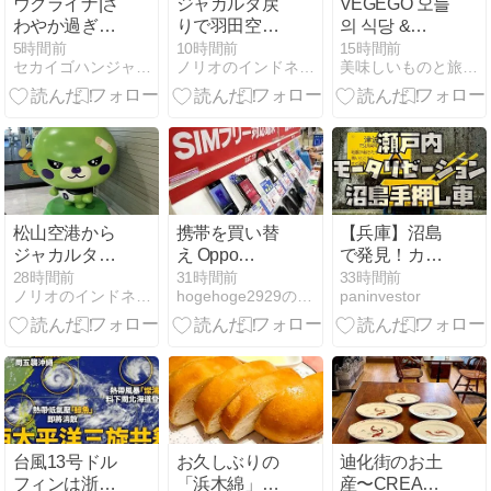
ウクライナ|さ
ジャカルタ戻
VEGEGO 오늘
わやか過ぎる
りで羽田空港
의 식당 &
にもほどがあ
に着いて
CAFE イオン
5時間前
10時間前
15時間前
セカイゴハンジャーニー
ノリオのインドネシア赴任日記
美味しいものと旅行が大好き!!
る、浅漬けキ
モールナゴヤ
ュウリ
ノリタケガー
デンで韓国ラ
ンチ！
松山空港から
携帯を買い替
【兵庫】沼島
ジャカルタへ
え Oppo
で発見！カラ
戻り
Reno15A
フルな手押し
28時間前
31時間前
33時間前
ノリオのインドネシア赴任日記
hogehoge2929のblog
paninvestor
車と「瀬戸内
モータリゼー
ション」の魅
力
台風13号ドル
お久しぶりの
迪化街のお土
フィンは浙江
「浜木綿」
産〜CREA