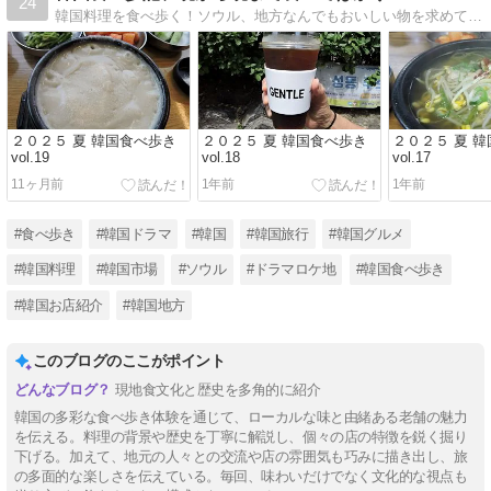
24
韓国料理を食べ歩く！ソウル、地方なんでもおいしい物を求めて食べ歩きます。今晩から次の晩まで、いや日本に帰る晩まで食べ歩きます。
２０２５ 夏 韓国食べ歩き
２０２５ 夏 韓国食べ歩き
２０２５ 夏 
vol.19
vol.18
vol.17
11ヶ月前
1年前
1年前
#食べ歩き
#韓国ドラマ
#韓国
#韓国旅行
#韓国グルメ
#韓国料理
#韓国市場
#ソウル
#ドラマロケ地
#韓国食べ歩き
#韓国お店紹介
#韓国地方
このブログのここがポイント
現地食文化と歴史を多角的に紹介
韓国の多彩な食べ歩き体験を通じて、ローカルな味と由緒ある老舗の魅力
を伝える。料理の背景や歴史を丁寧に解説し、個々の店の特徴を鋭く掘り
下げる。加えて、地元の人々との交流や店の雰囲気も巧みに描き出し、旅
の多面的な楽しさを伝えている。毎回、味わいだけでなく文化的な視点も