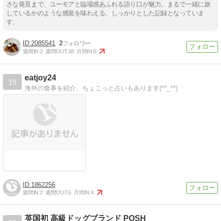
さな発見まで、ユーモアと臨場感あふれる語り口が魅力。まるで一緒に旅
しているかのような感覚を味わえる、しっかりとした記録となっていま
す。
2085541
2
週間IN:
2
週間OUT:
38
月間IN:
6
eatjoy24
19
海外の食事を紹介。ちょこっと占いもあります(*^_^*)
1862256
週間IN:
2
週間OUT:
6
月間IN:
4
英国初 高級ドッグブランド POSH