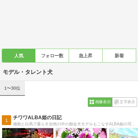
人気
フォロー数
急上昇
新着
モデル・タレント犬
1〜30位
画像表示
文字表示
チワワALBA姫の日記
1
湘南と白馬で暮らす自然の中の都会犬モデルもこなすALBA姫の写真と一緒に日常のお話を贈ります