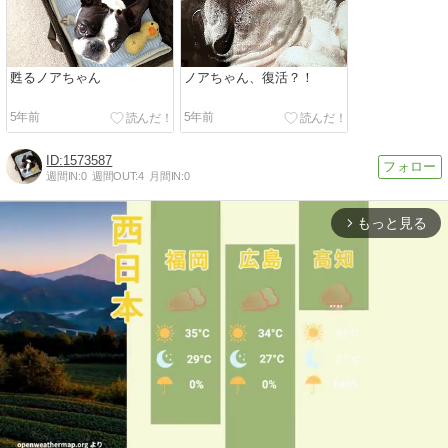
甦るノアちゃん
ノアちゃん、復活？！
5年前
5年前
1573587
週間IN:
0
週間OUT:
4
月間IN:
0
もっと見る
arrow_forward_ios