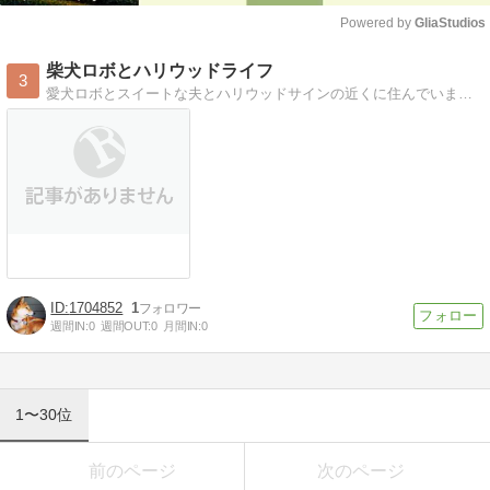
Powered by 
GliaStudios
Mute
柴犬ロボとハリウッドライフ
3
愛犬ロボとスイートな夫とハリウッドサインの近くに住んでいます。柴犬について、アメリカのペット用品について、ハリウッドライフについて投稿します。英語も練習中。
1704852
1
週間IN:
0
週間OUT:
0
月間IN:
0
1〜30位
前のページ
次のページ