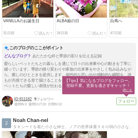
VANILLAのお誕生日
ALBA姫の日
白馬へ
31日前
34日前
47日前
このブログのここがポイント
あたたかな絆と季節の彩りを伝える記録
愛らしいペットたちとの暮らしを通じて日々の出来事や心の動きを丁寧に
綴っています。季節の移り変わりや家族の出来事をやさしく包み込みなが
ら、癒しのひとときを提供します。個性的な思い出や感動的な瞬間を、誰
もが共感できる形で届けることを目指しています。飼い主さんの温かさと
【Tips】気になるブログをフォロー。

登録不要。更新を逃さずキャッチ！
ペットたちの愛しい表情が伝わる文章が特徴です。
閉じる
811182
9
週間IN:
0
週間OUT:
20
月間IN:
10
Noah Chan-nel
2
タキシードを着た小さな紳士、ノアの世界体重５キロ弱の小さなボストンテリア、ノアちゃんの気ままでご機嫌な日々の記録です。