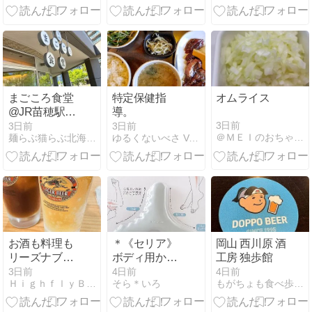
ーを」と「ア
ーワッフル&
イスコーヒ
生ドーナツ
ー」（網走
『Sweets
市）
Rendezvous』
＆スコーンの
『カラフルク
リーム』
まごころ食堂
特定保健指
オムライス
@JR苗穂駅エ
導。
リア
3日前
3日前
3日前
＠ＭＥＩのおちゃらけ日記
麺らぶ猫らぶ北海道らぶ\(^O^)／
ゆるくないべさ Vol.2
お酒も料理も
＊《セリア》
岡山 西川原 酒
リーズナブ
ボディ用かっ
工房 独歩館
ル！蕎麦町を
さ♪これ、めっ
3日前
4日前
4日前
ＨｉｇｈｆｌｙＢｏｙの食・遊・観
そら＊いろ
もがちょも食べ歩きde飲み歩き
居酒屋使い
ちゃ気持ちい
ぃ〜♡…気に