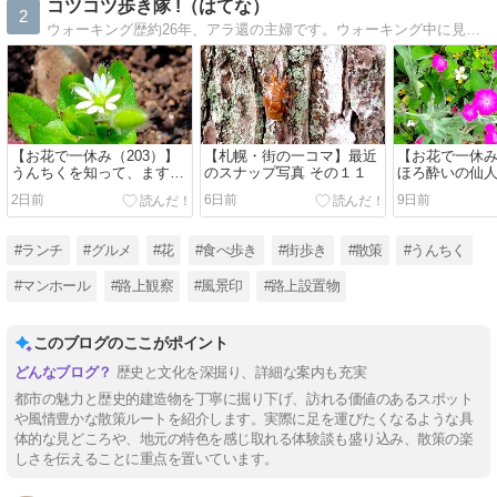
コツコツ歩き隊 !（はてな）
2
ウォーキング歴約26年、アラ還の主婦です。ウォーキング中に見つけたものや感心したもの、疑問に思ったものを記録しています。うんちくも大好きです。
【お花で一休み（203）】
【札幌・街の一コマ】最近
【お花で一休み
うんちくを知って、ますま
のスナップ写真 その１１
ほろ酔いの仙
す取り去るのが悪いように
2日前
6日前
9日前
思ってしまった花
#ランチ
#グルメ
#花
#食べ歩き
#街歩き
#散策
#うんちく
#マンホール
#路上観察
#風景印
#路上設置物
このブログのここがポイント
歴史と文化を深掘り、詳細な案内も充実
都市の魅力と歴史的建造物を丁寧に掘り下げ、訪れる価値のあるスポット
や風情豊かな散策ルートを紹介します。実際に足を運びたくなるような具
体的な見どころや、地元の特色を感じ取れる体験談も盛り込み、散策の楽
しさを伝えることに重点を置いています。