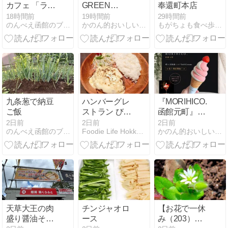
カフェ 「ラン
GREEN
奉還町本店
チDセット」
APPLE×Mister
18時間前
19時間前
29時間前
のんべえ函館のブログ
かのん的おいしい函館
もがちょも食べ歩きde飲み歩き
Donut』ミセ
スとミスドが
コラボ！8/5発
売の全4種類
「ミセスドー
ナツ」を食べ
てみた♪
九条葱で納豆
ハンバーグレ
『MORIHICO.
ご飯
ストラン びっ
函館元町』8/1
くりドンキー
発売！【苺と
2日前
2日前
2日前
のんべえ函館のブログ
Foodie Life Hokkaido Kushiro
かのん的おいしい函館
フォンデュ風
北海道産ミル
チーズバーグ
クソフトクリ
ディッシュ
ーム】テイク
アウト開始♪イ
ートイン限定
【苺サンデ
ー】も登場！
天草大王の肉
チンジャオロ
【お花で一休
盛り醤油そば
ース
み（203）】