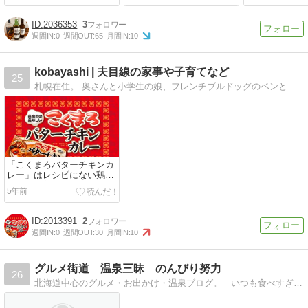
2036353
3
週間IN:
0
週間OUT:
65
月間IN:
10
kobayashi | 夫目線の家事や子育てなど
25
札幌在住。 奥さんと小学生の娘、フレンチブルドッグのベンと暮らしております 。
「こくまろバターチキンカ
レー」はレシピにない鶏む
ね肉でも美味しい？【IH調
5年前
理】
2013391
2
週間IN:
0
週間OUT:
30
月間IN:
10
グルメ街道 温泉三昧 のんびり努力
26
北海道中心のグルメ・お出かけ・温泉ブログ。 いつも食べすぎ（笑）