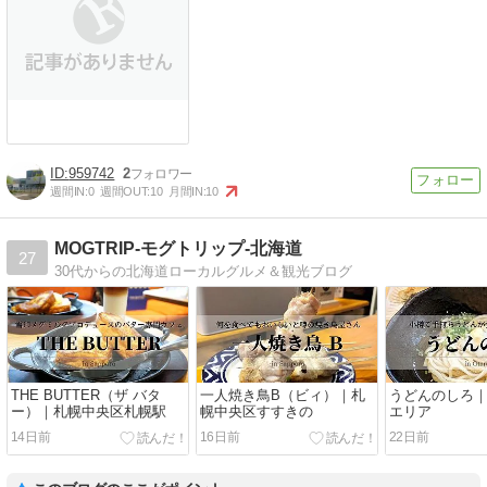
959742
2
週間IN:
0
週間OUT:
10
月間IN:
10
MOGTRIP-モグトリップ-北海道
27
30代からの北海道ローカルグルメ＆観光ブログ
THE BUTTER（ザ バタ
一人焼き鳥B（ビィ）｜札
うどんのしろ
ー）｜札幌中央区札幌駅
幌中央区すすきの
エリア
14日前
16日前
22日前