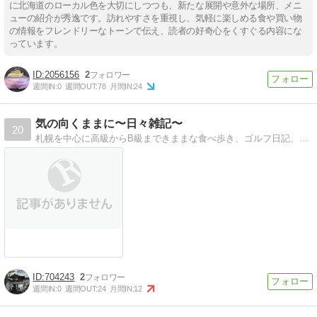
に北海道のローカル色を大切にしつつも、新たな展開や意外な場所、メニ
ューの紹介が秀逸です。訪れやすさを重視し、気軽に楽しめる食や買い物
の情報をフレンドリーなトーンで伝え、読者の好奇心をくすぐる内容にな
っています。
2056156
2
週間IN:
0
週間OUT:
78
月間IN:
24
気の向くままに〜日々雑記〜
20
札幌を中心に高級からB級まできままな食べ歩き、ゴルフ日記、旅行記など気の向くままに書いているブログです。
704243
2
週間IN:
0
週間OUT:
24
月間IN:
12