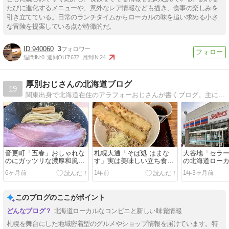
たびに進化するメニューや、意外なレア情報なども描き、食事の楽しみを
引き立てている。日常のランチタイムからローカルの味を追い求める小さ
な冒険を提案している点が特徴的だ。
940060
3
週間IN:
0
週間OUT:
672
月間IN:
24
厚別おじさんの北海道ブログ
19
関東出身で北海道在住のアラフォーおじさんが書くブログ。主に北海道グルメ。
音更町「五春」おしゃれな
札幌大通「そば処 はまな
大谷地「セラ
のにガッツリな濃厚和風つ
す」実は美味しい立ち食い
の北海道ロー
け麺と巨大チャーシューに
蕎麦
6ヶ月前
1年前
1年3ヶ月前
大満足
このブログのここがポイント
北海道ローカルなコンビニと新しい味覚情報
札幌を舞台にした地域密着型のグルメやショップ情報を届けています。特