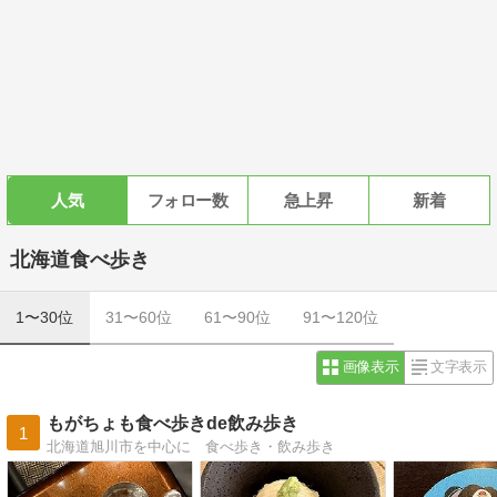
人気
フォロー数
急上昇
新着
北海道食べ歩き
1〜30位
31〜60位
61〜90位
91〜120位
画像表示
文字表示
もがちょも食べ歩きde飲み歩き
1
北海道旭川市を中心に 食べ歩き・飲み歩き