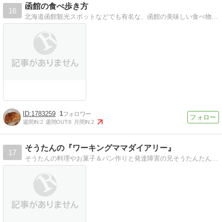
函館の食べ歩き方
16
北海道函館観光スポットなどでも有名な、函館の美味しい食べ物や、北海道限定の物、函館限定のもの、おみやげ、おかしなどなどなどを紹介します。
1783259
1
週間IN:
2
週間OUT:
8
月間IN:
2
そうたんの『ワーキングママダイアリー』
17
そうたんの料理やお菓子＆パン作りと発達障害の兄そうたんたんとぷっくり妹みんみの日々の出来事等を徒然に書き綴っています。宜しければ、コメントやポチッとランキング…