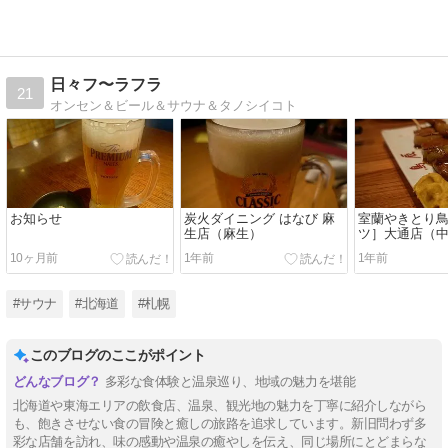
日々フ〜ラフラ
21
オンセン＆ビール＆サウナ＆タノシイコト
お知らせ
炭火ダイニング はなび 麻
室蘭やきとり
生店（麻生）
ツ］大通店（中
10ヶ月前
1年前
1年前
#サウナ
#北海道
#札幌
このブログのここがポイント
多彩な食体験と温泉巡り、地域の魅力を堪能
北海道や東海エリアの飲食店、温泉、観光地の魅力を丁寧に紹介しながら
も、飽きさせない食の冒険と癒しの旅路を追求しています。新旧問わず多
彩な店舗を訪れ、味の感動や温泉の癒やしを伝え、同じ場所にとどまらな