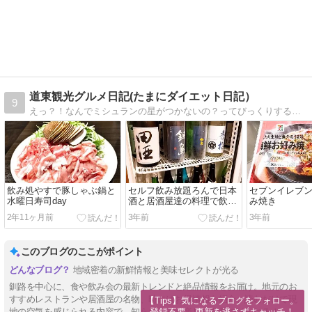
道東観光グルメ日記(たまにダイエット日記）
9
えっ？！なんでミシュランの星がつかないの？ってびっくりする飲食店を発掘して紹介\(^o^)／
飲み処やすで豚しゃぶ鍋と
セルフ飲み放題ろんで日本
セブンイレブ
水曜日寿司day
酒と居酒屋達の料理で飲み
み焼き
会
2年11ヶ月前
3年前
3年前
このブログのここがポイント
地域密着の新鮮情報と美味セレクトが光る
釧路を中心に、食や飲み会の最新トレンドと絶品情報をお届け。地元のお
すすめレストランや居酒屋の名物、時にはお得情報も紹介。読むだけで現
【Tips】気になるブログをフォロー。

登録不要。更新を逃さずキャッチ！
地の空気を感じられる内容で、知らなかった楽しみを見つけられる！