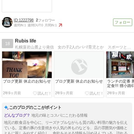
1222798
2
週間IN:
1
週間OUT:
0
月間IN:
1
Rubis life
18
札幌藻岩山麓より発信 女の子2人のパパ!育児とか スポーツとか 食べ歩き情報がいっぱい？ていうか食べてばっかり？ｗ
ブログ更新 休止のお知らせ
ブログ更新 休止のお知らせ
ランチの定番 
定食!!! 狸小
身居酒屋瑠玖
2年9ヶ月前
2年9ヶ月前
2年9ヶ月前
にて!!!
このブログのここがポイント
地元の味とコスパにこだわる情報
地元の飲食店を中心に、リーズナブルながらも質の高い料理の魅力を伝え
ている。定番の豚の生姜焼きや人気の丼ものなどを、店の雰囲気や価格と
ともに親しみやすく紹介し、食欲をそそる情報を詰め込んでいる。訪れる