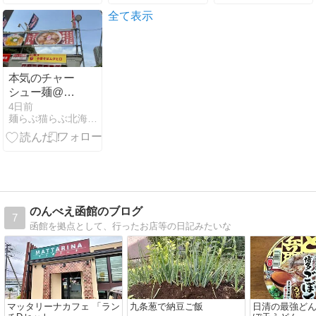
なるエコバッ
グとシビレ。
全て表示
本気のチャー
シュー麺@中
華そばムタヒ
4日前
麺らぶ猫らぶ北海道らぶ\(^O^)／
ロ(東京都)
2026ラーメン
#41 札幌ラー
メンショー
2026#8
のんべえ函館のブログ
7
函館を拠点として、行ったお店等の日記みたいな
マッタリーナカフェ 「ラン
九条葱で納豆ご飯
日清の最強どん