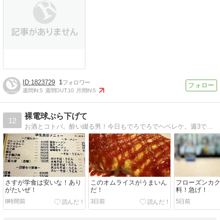
1823729
1
週間IN:
5
週間OUT:
10
月間IN:
5
裸電球ぶら下げて
12
お酒とコトバ。酔い綴る男！今日もでろでろでヘベレケ。週3で布団にたどり着けない。
さすが学食は安いな！あり
このオムライスがうまいん
フローズンカ
がたいぜ！
だ！
料！急げ！
8時間前
3日前
5日前