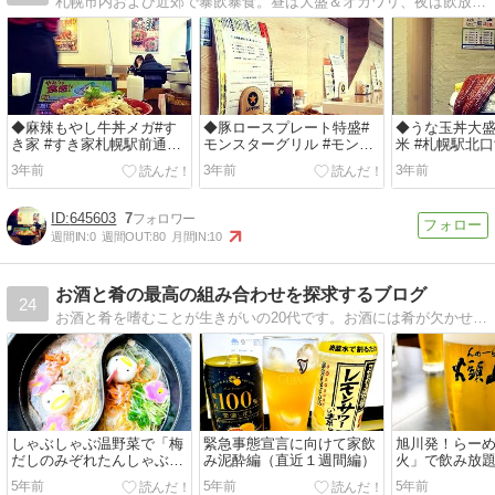
札幌市内および近郊で暴飲暴食。昼は大盛＆オカワリ、夜は飲放(;ﾟ∀ﾟ)=3ﾊｧﾊｧ 何を食ってもウメェ(涙)
◆麻辣もやし牛丼メガ#す
◆豚ロースプレート特盛#
◆うな玉丼大盛
き家 #すき家札幌駅前通北
モンスターグリル #モンス
米 #札幌駅北
一条店 #期間限定 #麻辣も
ターグリル札幌店 #豚ロー
純米 #10食限
3年前
3年前
3年前
やし牛丼 ...
スプレート ...
#うな...
645603
7
週間IN:
0
週間OUT:
80
月間IN:
10
お酒と肴の最高の組み合わせを探求するブログ
24
お酒と肴を嗜むことが生きがいの20代です。お酒には肴が欠かせないもので、逆に肴にはお酒は欠かせないものです。その最高の組み合わせを探求するブログ
しゃぶしゃぶ温野菜で「梅
緊急事態宣言に向けて家飲
旭川発！らー
だしのみぞれたんしゃぶ」
み泥酔編（直近１週間編）
火」で飲み放
編
5年前
5年前
5年前