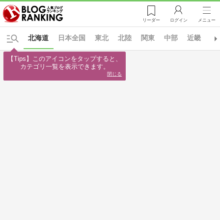
リーダー
ログイン
メニュー
北海道
日本全国
東北
北陸
関東
中部
近畿
中
【Tips】このアイコンをタップすると、

カテゴリ一覧を表示できます。
閉じる