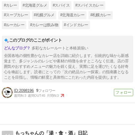
#カレー
#北海道グルメ
#スパイス
#スパイスカレー
#スープカレー
#札幌グルメ
#北海道カレー
#札幌カレー
#ルーカレー
#カレーは飲み物
#インドカレー
このブログのここがポイント
多彩なカレールートと本格派揃い
全国各地の個性豊かなカレー店を詳細に紹介します。伝統的な味から新感
覚まで、多ジャンルのレシピや素材の特徴を余すところなく伝達。店の雰
囲気やおすすめメニューの魅力を鋭く捉え、実際に足を運びたくなる好奇
心を喚起します。読者にとっての「次の絶品カレー探索」の指南書となる
ことを目指し、情報の鮮度と具体性にこだわった内容を提供します。
2098196
9
週間IN:
3
週間OUT:
45
月間IN:
3
もっちゃんの「湯・食・酒」日記