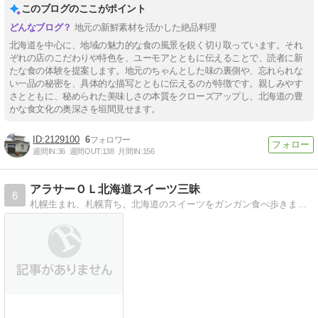
このブログのここがポイント
地元の新鮮素材を活かした絶品料理
北海道を中心に、地域の魅力的な食の風景を鋭く切り取っています。それ
ぞれの店のこだわりや特色を、ユーモアとともに伝えることで、読者に新
たな食の体験を提案します。地元のちゃんとした味の裏側や、忘れられな
い一品の秘密を、具体的な描写とともに伝えるのが特徴です。親しみやす
さとともに、秘められた美味しさの本質をクローズアップし、北海道の豊
かな食文化の奥深さを垣間見せます。
2129100
6
週間IN:
36
週間OUT:
138
月間IN:
156
アラサーＯＬ北海道スイーツ三昧
6
札幌生まれ、札幌育ち。北海道のスイーツをガンガン食べ歩きます！ お洒落カフェ、ケーキ、和菓子から コンビニアイスまで載せていきます。 夏場は道内を遠出すること…