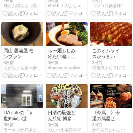
@麺房 鶏くら
うんちくを知
2日前
2日前
2日前
麺らぶ猫らぶ北海道らぶ\(^O^)／
＠ＭＥＩのおちゃらけ日記
コツコツ歩き隊 !（はてな）
ふと(大阪府)
って、ますま
2026ラーメン
す取り去るの
#42 札幌ラー
が悪いように
メンショー
思ってしまっ
2026#9
た花
岡山 居酒屋 モ
ら〜麺ふしみ
このオムライ
ンブラン
冷たい濃口辛
スがうまいん
醤油ら〜麺
だ！
3日前
3日前
3日前
もがちょも食べ歩きde飲み歩き
＠sapporo walkways.
裸電球ぶら下げて
LIA.cafeの「＃
日清の最強ど
《今蔦！》今
世知辛い世の
ん兵衛 博多ご
週の蔦屋はス
中で戦う大人
ぼ天うどん
イーツ三昧！
3日前
3日前
3日前
ラーメンが好きなんですよ！えぇ！
のんべえ函館のブログ
かのん的おいしい函館
にファンタジ
初出店ベルギ