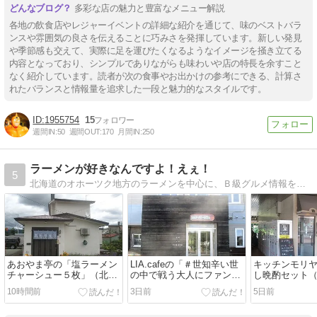
多彩な店の魅力と豊富なメニュー解説
各地の飲食店やレジャーイベントの詳細な紹介を通じて、味のベストバラ
ンスや雰囲気の良さを伝えることに巧みさを発揮しています。新しい発見
や季節感も交えて、実際に足を運びたくなるようなイメージを掻き立てる
内容となっており、シンプルでありながらも味わいや店の特長を余すこと
なく紹介しています。読者が次の食事やお出かけの参考にできる、計算さ
れたバランスと情報量を追求した一段と魅力的なスタイルです。
1955754
15
週間IN:
50
週間OUT:
170
月間IN:
250
ラーメンが好きなんですよ！えぇ！
5
北海道のオホーツク地方のラーメンを中心に、Ｂ級グルメ情報をお届けします。たま〜に犬の写真もアップしていく、そんな気まぐれブログです。
あおやま亭の「塩ラーメン
LIA.cafeの「＃世知辛い世
キッチンモリ
チャーシュー５枚」（北見
の中で戦う大人にファンタ
し晩酌セット
市）
ジーを」と「アイスコーヒ
き）」（網走
10時間前
3日前
5日前
ー」（網走市）