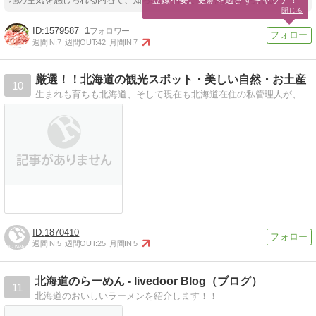
閉じる
1579587
1
週間IN:
7
週間OUT:
42
月間IN:
7
厳選！！北海道の観光スポット・美しい自然・お土産
10
生まれも育ちも北海道、そして現在も北海道在住の私管理人が、北海道の事をお伝えします！！
1870410
週間IN:
5
週間OUT:
25
月間IN:
5
北海道のらーめん - livedoor Blog（ブログ）
11
北海道のおいしいラーメンを紹介します！！