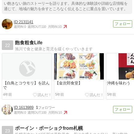
い飽きない旅のストーリーを語ります。具体的な体験談や詳細な店情報を
通じて、地域の魅力を余すところなく伝えることに重点を置いています。
2131141
週間IN:
0
週間OUT:
110
月間IN:
10
飽食粗食Life
22
旭川で食と健康と育児を緩くやっていきます
【白鳥とコウモリ】を読ん
【金次郎食堂】
沖縄を味わう
で
4年前
5年前
5年前
1613989
1
週間IN:
0
週間OUT:
100
月間IN:
10
ボーイン・ボーショクfrom札幌
23