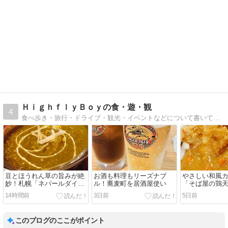
ＨｉｇｈｆｌｙＢｏｙの食・遊・観
4
食べ歩き・旅行・ドライブ・観光・イベントなどについて書いています。
豆とほうれん草の旨みが絶
お酒も料理もリーズナブ
やさしい和風
妙！札幌「ネパールダイニ
ル！蕎麦町を居酒屋使い
「そば屋の鶏
ング」のダルサグチキンカ
14時間前
3日前
5日前
レー
このブログのここがポイント