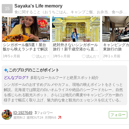
Sayaka's Life memory
15
食に関すること（おうちごはん、キャンプご飯、お弁当、食べ歩きの記録）から、日本文化の着物まで。ライフスタイルを日々発信しております。
シンガポール飯5選！屋台
絶対外さないシンガポール
キャンピング
飯から映えランチまで解説
旅行！新千歳空港から直行
東旅行の旅
便
1年5ヶ月前
1年5ヶ月前
2年1ヶ月前
このブログのここがポイント
多彩なローカルフードと絶景スポット紹介
シンガポールのおすすめグルメやカフェ、現地の映えポイントをさくっと
解説。北海道では限定の白いオムライスや絶品のシーフードカレー、自然
を感じられる観光スポット、さらには地元の蕎麦やキャンピングカー旅の
様子まで幅広く取り上げ、魅力的な食と観光のエッセンスを伝えている。
1927649
3
週間IN:
2
週間OUT:
24
月間IN:
6