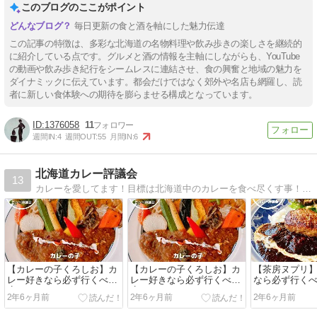
このブログのここがポイント
毎日更新の食と酒を軸にした魅力伝達
この記事の特徴は、多彩な北海道の名物料理や飲み歩きの楽しさを継続的
に紹介している点です。グルメと酒の情報を主軸にしながらも、YouTube
の動画や飲み歩き紀行をシームレスに連結させ、食の興奮と地域の魅力を
ダイナミックに伝えています。都会だけではなく郊外や名店も網羅し、読
者に新しい食体験への期待を膨らませる構成となっています。
1376058
11
週間IN:
4
週間OUT:
55
月間IN:
6
北海道カレー評議会
13
カレーを愛してます！目標は北海道中のカレーを食べ尽くす事！気軽にいいね&フォローお願いします！ ---アカウント概要---投稿はルーカレーに拘ってます！来店オファーあれば飛んでいきます！
【カレーの子くろしお】カ
【カレーの子くろしお】カ
【茶房ヌプリ
レー好きなら必ず行くべき
レー好きなら必ず行くべき
なら必ず行く
店！おすすめメニュー紹
店！おすすめメニュー紹
すめメニュー
2年6ヶ月前
2年6ヶ月前
2年6ヶ月前
介！札幌市中央区カレー！
介！札幌市中央区カレー！
カレー！