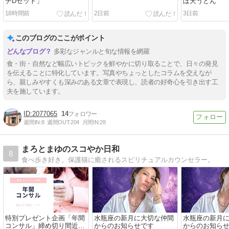
チDセット」
ぼ天うどん
18時間前
2日前
3日前
このブログのここがポイント
多彩なジャンルと旬な情報を網羅
食・街・自然など幅広いトピックを鮮やかに切り取ることで、日々の発見
を伝えることに特化しています。写真やちょっとしたコラムを交えなが
ら、親しみやすくも深みのある文章で表現し、読者の好奇心を引き出す工
夫を施しています。
2077065
14
週間IN:
8
週間OUT:
204
月間IN:
28
まろとまゆのスコやか日和
8
食べ歩き好き。保護猫に癒されるスピリチュアルカウンセラー。
特別プレゼント企画「年間
水瓶座の新月に大切な仲間
水瓶座の新月
コンサル」締め切り間近で
からのお知らせです
からのお知ら