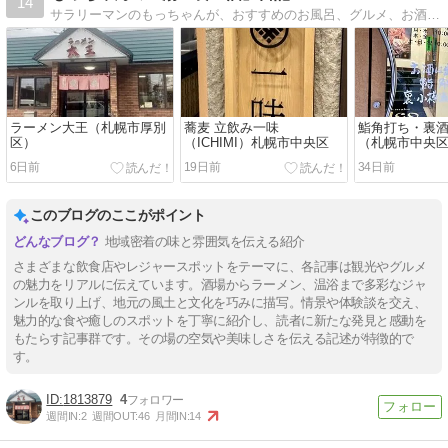
14
サラリーマンのもっちゃんが、おすすめのお風呂、グルメ、お酒を中心に情報をお届けします。たまには旅行や鉄道の話もありますよ。
ラーメン大王（札幌市厚別
蕎麦 立飲み一味
鮨角打ち・裏
区）
（ICHIMI）札幌市中央区
（札幌市中央
6日前
19日前
34日前
このブログのここがポイント
地域密着の味と雰囲気を伝える紹介
さまざまな飲食店やレジャースポットをテーマに、各記事は観光やグルメ
の魅力をリアルに伝えています。酒場からラーメン、温浴まで多彩なジャ
ンルを取り上げ、地元の風土と文化を巧みに描写。情景や体験談を交え、
魅力的な食や癒しのスポットを丁寧に紹介し、読者に新たな発見と感動を
もたらす記事群です。その場の空気や美味しさを伝える記述が特徴的で
す。
1813879
4
週間IN:
2
週間OUT:
46
月間IN:
14