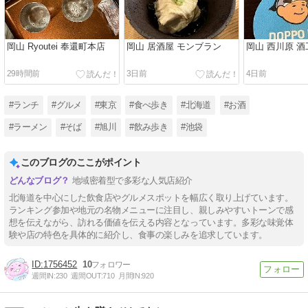
岡山 Ryoutei 奉還町本店
岡山 居酒屋 モンブラン
岡山 西川原 酒
29時間前
3日前
4日前
#ランチ
#グルメ
#東京
#食べ歩き
#北海道
#お酒
#ラーメン
#そば
#旭川
#飲み歩き
#池袋
このブログのここがポイント
地域密着型で多彩な人気店紹介
北海道を中心にした飲食店やグルメスポットを幅広く取り上げています。
ランキング参加や地元の名物メニューに注目し、親しみやすいトーンで感
想を伝えながら、訪れる価値を伝える内容となっています。多彩な味覚体
験や店の特色を具体的に紹介し、食事の楽しみを追求しています。
1756452
10
週間IN:
230
週間OUT:
710
月間IN:
920