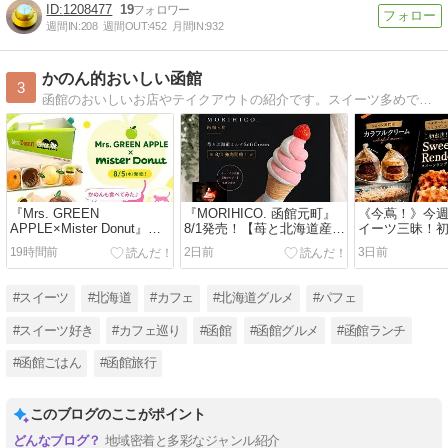
1208477
19
週間IN:
208
週間OUT:
452
月間IN:
932
かのん的おいしい函館
3
函館のおいしいお店やテイクアウトの紹介です。スイーツ多めです。
『Mrs. GREEN
『MORIHICO. 函館元町』
《今蔦！》今
APPLE×Mister Donut』ミ
8/1発売！【苺と北海道産ミ
イーツ三昧！
セスとミスドがコラボ！8/5
ルクソフトクリーム】テイ
ーワッフル&生
19時間前
2日前
3日前
発売の全4種類「ミセスド
クアウト開始♪イートイン
『Sweets Ren
ーナツ」を食べてみた♪
限定【苺サンデー】も登
スコーンの『
場！
ーム』
#スイーツ
#北海道
#カフェ
#北海道グルメ
#パフェ
#スイーツ好き
#カフェ巡り
#函館
#函館グルメ
#函館ランチ
#函館ごはん
#函館旅行
このブログのここがポイント
地域密着と多彩なジャンル紹介