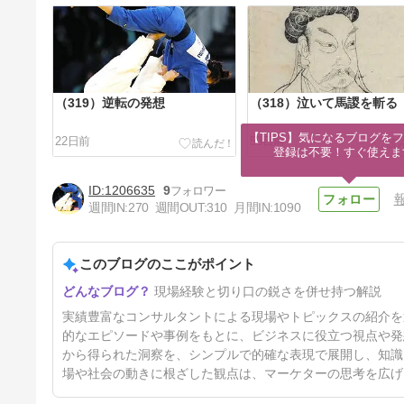
（319）逆転の発想
（318）泣いて馬謖を斬る
【TIPS】気になるブログをフ
22日前
53日前
登録は不要！すぐ使えま
1206635
9
週間IN:
270
週間OUT:
310
月間IN:
1090
このブログのここがポイント
（315）東京ドームの想い出
現場経験と切り口の鋭さを併せ持つ解説
5ヶ月前
実績豊富なコンサルタントによる現場やトピックスの紹介を
的なエピソードや事例をもとに、ビジネスに役立つ視点や発
から得られた洞察を、シンプルで的確な表現で展開し、知識
場や社会の動きに根ざした観点は、マーケターの思考を広げ