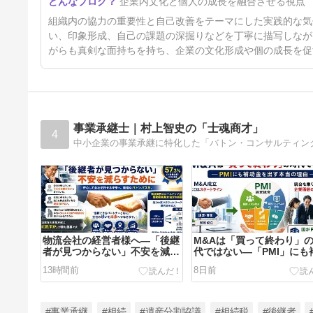
企業内文化と個人の成長を融合させる視点
5日前
組織内の協力の重要性と自己改善をテーマにした実践的な気
い、印象形成、自己の課題の深掘りなどを丁寧に描写しなが
がらも真剣な面持ちを持ち、企業の文化形成や個の成長を促
事業承継士｜村上智史の「士魂商才」
4
物流会社の経営者様へ―「後継
M&Aは「買って終わり」
者が見つからない」不安を減ら
代ではない―「PMI」にも
すために
金が支給される理由
13時間前
8日前
#事業承継
#相続
#遺産分割協議
#相続税
#後継者