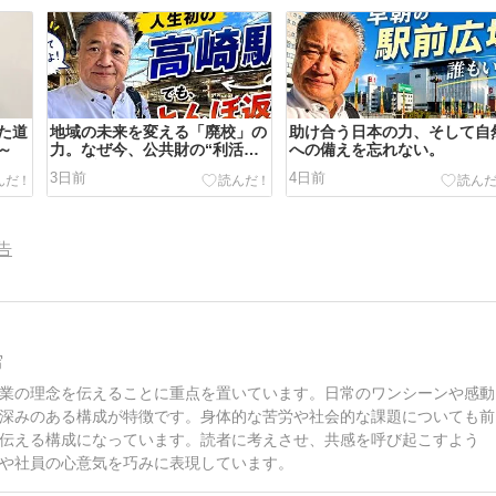
た道
地域の未来を変える「廃校」の
助け合う日本の力、そして自
～
力。なぜ今、公共財の“利活
への備えを忘れない。
用”が必要なのか？
3日前
4日前
告
写
業の理念を伝えることに重点を置いています。日常のワンシーンや感動
深みのある構成が特徴です。身体的な苦労や社会的な課題についても前
伝える構成になっています。読者に考えさせ、共感を呼び起こすよう
や社員の心意気を巧みに表現しています。