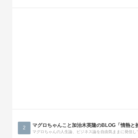
マグロちゃんこと加治木英隆のBLOG「情熱と
2