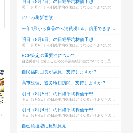
明日（8月7日）の日経平均株価予想
明日（8月7日）の日経平均株価はどうなるか？あなたの御意見を聞かせて下さい。勿論希望や勘でもかまいません。見るだけもＯＫ！
れいわ刷新意欲
来年4月から食品のみ消費税1％。信用できますか？
明日（8月6日）の日経平均株価予想
明日（8月6日）の日経平均株価はどうなるか？あなたの御意見を聞かせて下さい。勿論希望や勘でもかまいません。見るだけもＯＫ！
BCP策定の重要性について
中小企業の事業承継に特化した「バトン・コンサルティング」代表のブログ。事業承継に関する経営者の悩みに関する相談事例や、計画的に承継を進めるためのアドバイスなどをわかりやすく紹介します。
自然災害時に備えるための事業継続計画についてどう思いますか。
自民福岡団長が辞意。支持しますか？
高市総理、被災地初訪問。支持しますか？
明日（8月5日）の日経平均株価予想
明日（8月5日）の日経平均株価はどうなるか？あなたの御意見を聞かせて下さい。勿論希望や勘でもかまいません。見るだけもＯＫ！
が
者
明日（8月4日）の日経平均株価予想
間
明日（8月4日）の日経平均株価はどうなるか？あなたの御意見を聞かせて下さい。勿論希望や勘でもかまいません。見るだけもＯＫ！
自己負担増に反対意見