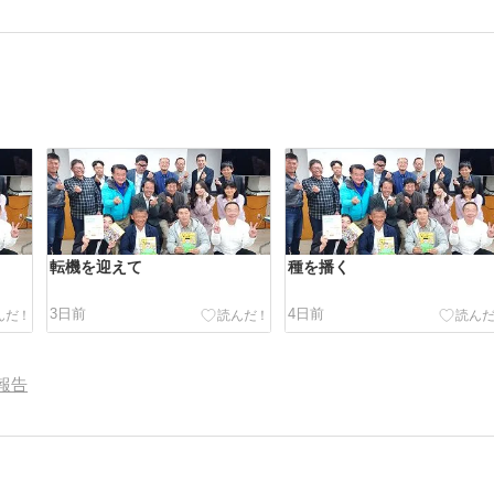
転機を迎えて
種を播く
3日前
4日前
報告