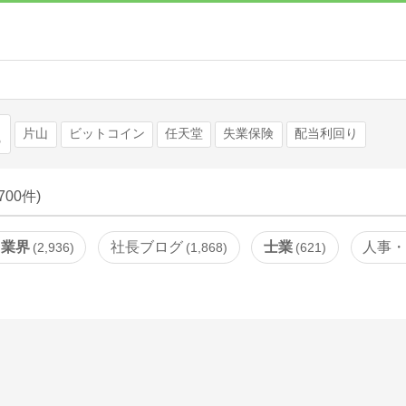
検索
片山
ビットコイン
任天堂
失業保険
配当利回り
,700件)
・業界
社長ブログ
士業
人事
2,936
1,868
621