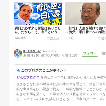
明日が必ず来る保証はありませ
［訃報］人生を懸けて築い
ん。だからこそ、今日という一
～義父・瀬口勝一への感謝
日を大切に。
14時間前
2日前
1369132
6
報
週間IN:
210
週間OUT:
690
月間IN:
620
このブログのここがポイント
「変化こそ常道」――わが社の
多彩なテーマで社員の思いや取り組みを描
経営理念について
5日前
さまざまな仕事の現場や社員の生の声を通じて、働き方や企
的な出来事を鋭い視点で捉え、一般的な情報にとどまらない
向きな側面を見出し、企業や個人の成長を促すメッセージを
な、スパイスの効いた語り口とともに、企業のダイナミズム