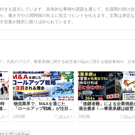
付きを提示しています。具体的な事例や課題を通じて、社員間の助け合
ら、働き方や人間関係の向上に役立つヒントを伝えます。文章は身近な
す言葉が随所に散りばめられています。
の時
物流業界で、M&Aを通じた
「後継者難」による企業倒産
補助
「ロールアップ戦略」が注目さ
過去最多！―事業承継は経営
れる理由
が元気なうちに始めなければ
15日前
24日前
に合わない
#エムアンドエー