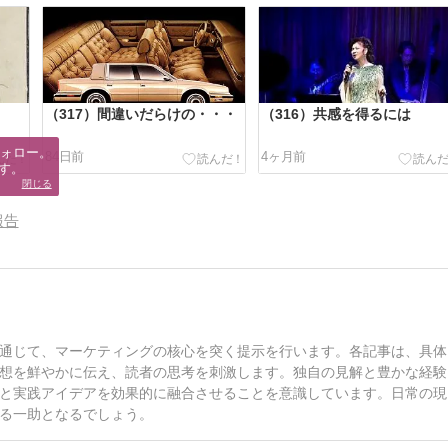
（317）間違いだらけの・・・
（316）共感を得るには
ォロー。

84日前
4ヶ月前
す。
閉じる
報告
通じて、マーケティングの核心を突く提示を行います。各記事は、具体
想を鮮やかに伝え、読者の思考を刺激します。独自の見解と豊かな経験
と実践アイデアを効果的に融合させることを意識しています。日常の現
る一助となるでしょう。