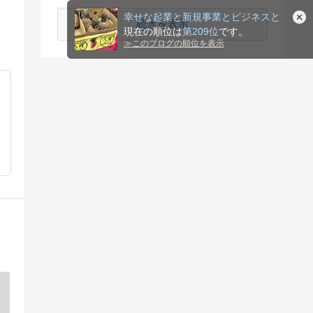
幸せな起業と新規事業とビジネスと
続きを表示
現在の順位は
第209位
です。
≫
このブログの順位を表示