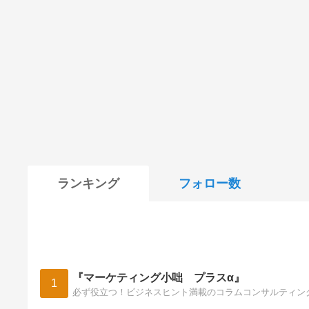
ランキング
フォロー数
『マーケティング小咄 プラスα』
1
必ず役立つ！ビジネスヒント満載のコラムコンサルティン