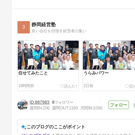
静岡経営塾
3
良い会社を目指す経営者の集い
任せてみたこと
うらみパワー
19時間前
2日前
887983
8
週間IN:
200
週間OUT:
1180
月間IN:
1050
このブログのここがポイント
子育てと向き合える会社に