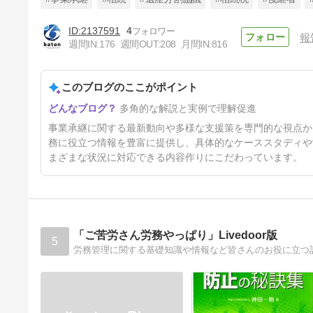
2137591
4
報
週間IN:
176
週間OUT:
208
月間IN:
816
事業承継の自社株対策にメス
が！？国税庁が60年ぶりに非
上場株評価方法を見直しへ
このブログのここがポイント
32日前
多角的な解説と実例で理解促進
事業承継に関する最新動向や多様な支援策を専門的な視点か
務に役立つ情報を豊富に提供し、具体的なケーススタディや
まざまな状況に対応できる内容作りにこだわっています。
「ご苦労さん労務やっぱり」Livedoor版
5
労務管理に関する基礎知識や情報など皆さんのお役に立つ