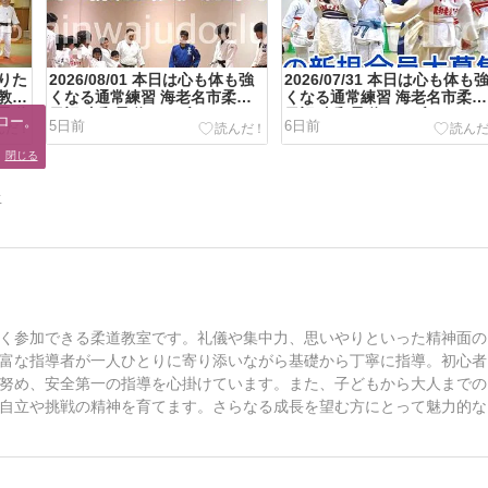
りた
2026/08/01 本日は心も体も強
2026/07/31 本日は心も体も
教室
くなる通常練習 海老名市柔道
くなる通常練習 海老名市柔道
柔道
日記 真和柔道クラブ
日記 真和柔道クラブ
ロー。

5日前
6日前
。
閉じる
告
く参加できる柔道教室です。礼儀や集中力、思いやりといった精神面の
富な指導者が一人ひとりに寄り添いながら基礎から丁寧に指導。初心者
努め、安全第一の指導を心掛けています。また、子どもから大人までの
自立や挑戦の精神を育てます。さらなる成長を望む方にとって魅力的な