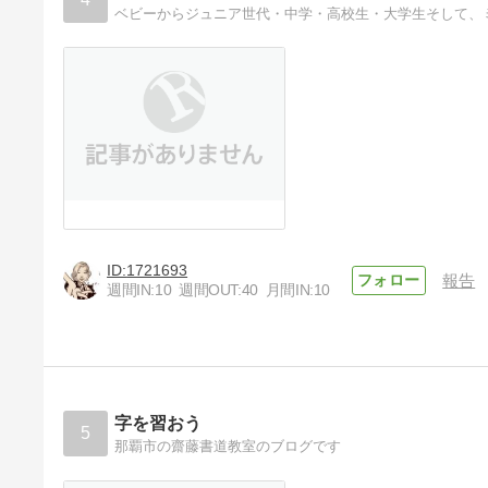
1721693
報告
週間IN:
10
週間OUT:
40
月間IN:
10
字を習おう
5
那覇市の齋藤書道教室のブログです