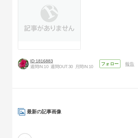
1816883
報告
週間IN:
10
週間OUT:
30
月間IN:
10
最新の記事画像