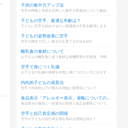
ベビーからジュニア世代・中学・高校生・大学生そして、ミドル世代・団塊世代・シニア世代と生涯にわたって癒しの時と笑いと感動の１ページをつくるお手伝いします。
子供の集中力アップ法
空手の呼吸と丹田を活用した集中力育成法について解説します。
子どもの空手、最適な年齢は？
子どもに空手を始めさせたい保護者の不安を解消します。
子どもの姿勢改善に空手
空手の稽古で正しい座る力を育てる方法を紹介
離乳食の食材について
お子さんの離乳食に使う食材は有機野菜や天然魚、平飼い卵などこだわっていますか？※私はこだわって選んでいるのですがなんせお高い、、、家計を圧迫しています(´;ω;｀)
空手で身につく礼儀
お子さまの礼儀や挨拶を自然に身につけたい方におすすめ。
内向的子どもの成長法
空手で内向的な子が変わる理由と指導法について
食品表示「アレルギー表示」省略についての意見
食品表示の個別と一括表示の現状と改正必要性についてどう思いますか
空手と自己肯定感の関係
空手が子どもの自己肯定感を高める理由は何か？