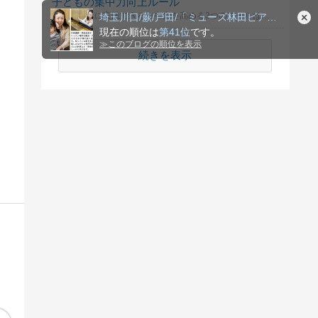
子どもの集中力向上ルール
家庭で簡単に実践できる集中力を高める3つのルールは何？
埼玉川口/蕨/戸田/「ミューズ林田ピアノ教室」
現在の順位は
第41位
です。
≫
このブログの順位を表示
続きを表示