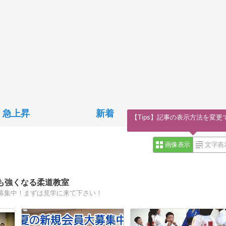
急上昇
新着
【Tips】記事の表示方法を変更
画像表示
文字表
も強くなる柔道教室
募集中！まずは見学に来て下さい！