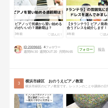
ピアノって何歳から習い始める
【タランテラ】ピアノ発表
のがいいの？適齢期は？
合うドレスを紹介します！
3年前
4年前
2009665
4
報告
週間IN:
30
週間OUT:
20
月間IN:
65
みらい先生がハマっているお菓
子ランキング
4年前
横浜市緑区 おのうえピアノ教室
3
横浜市緑区のピアノ教室です。レッスンのことや講師の日