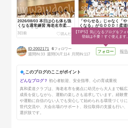
2026/08/03 本日は心も体も強
「やらせる」じゃなく「や
くなる通常練習 海老名市柔道
くなる」がＧＯＯＤ！柔道
日記 真和柔道クラブ
を選ぶならやっぱり「真和
【TIPS】気になるブログをフォ
3日前
19時間前
クラブ」
登録は不要！すぐ使えます
2002171
6
報
週間IN:
33
週間OUT:
114
月間IN:
117
このブログのここがポイント
先日のひのまるキッズ関東で選
初心者歓迎、安全指導、心の育成重視
手宣誓をした柔道教室！やっぱ
り選ぶなら「真和柔道クラブ」
25時間前
真和柔道クラブは、海老名市を拠点に幼児から大人まで幅広
成長を促しながら、運動の楽しさも追求しています。経験豊
や運動に自信のない人でも安心して始められる環境づくりに
世代交流や、大会出場のサポート、段位取得の支援も行い、
選択肢です。