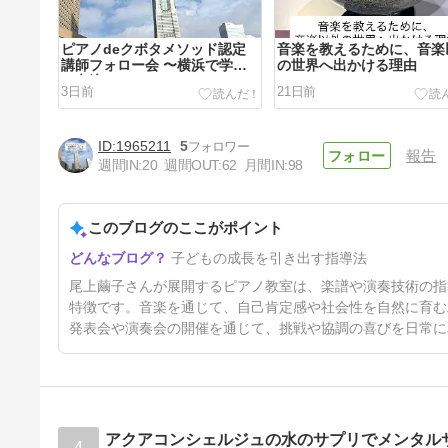
ピアノdeクボタメソッド認定
音楽を教えるために、音楽
講師フォロー会 〜横浜で学び
の世界へ出かける理由
と交流を〜
3日前
21日前
1965211
5
報告
週間IN:
20
週間OUT:
62
月間IN:
98
このブログのここがポイント
今日はピアノの日
子どもの成長を引き出す指導法
32日前
尾上繭子さんが展開するピアノ教室は、楽譜や演奏技術の指
特徴です。音楽を通じて、自己肯定感や社会性を自然に育む
発表会や演奏会の開催を通じて、挑戦や協調の喜びを日常に
アクアコンシェルジュの水のサプリでメンタル
4