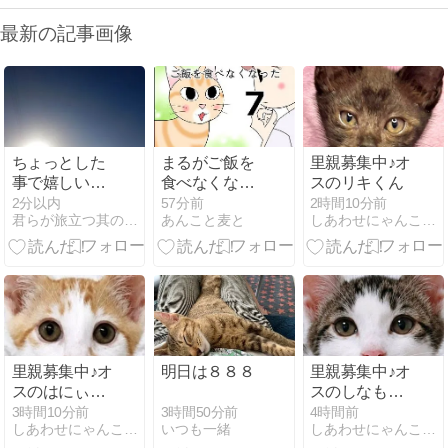
最新の記事画像
ちょっとした
まるがご飯を
里親募集中♪オ
事で嬉しいね
食べなくなっ
スのリキくん
ぇ(o^―^o)ﾆｺ
た７
2分以内
57分前
2時間10分前
君らが旅立つ其の日まで セカンドステージ
あんこと麦と
しあわせにゃんこのブログ
里親募集中♪オ
明日は８８８
里親募集中♪オ
スのはにぃち
スのしなもん
ゅろくん
ちゅろくん
3時間50分前
3時間10分前
4時間前
いつも一緒
しあわせにゃんこのブログ
しあわせにゃんこのブログ