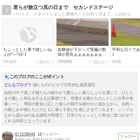
君らが旅立つ其の日まで セカンドステージ
9
パ〜ト２ スタートしました最後の一人が往く日まで、これからも一緒に歩いて行こう！
ちょっとした事で嬉しいね
血糖値が下がって腎臓の数
平和な日々である(
ぇ(o^―^o)ﾆｺ
値が悪化ぁぁぁぁぁぁぁ
ｺ
(o^―^o)ﾆｺ
2分以内
25時間前
2日前
このブログのここがポイント
猫たちののどかで日常的な風景描写
自然の中で過ごす猫たちの穏やかで愛らしい暮らしぶりを通じて、ひとと
きの癒しと和みを伝える記事群です。登場する猫たちのふとした仕草や食
事シーン、季節の変化に応じた彼らの様子を細やかに描きながら、自然へ
の親しみや猫たちとのともに暮らす喜びを感じさせてくれます。シンプル
ながら温かみのある描写が特徴で、日常のちょっとした幸せに気づかせて
くれる内容となっています。
1538649
12
週間IN:
150
週間OUT:
610
月間IN:
740