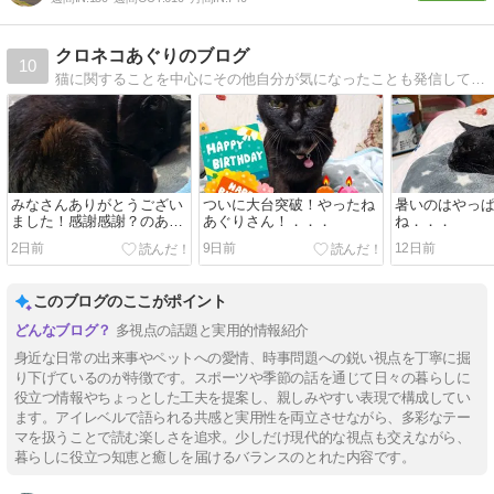
クロネコあぐりのブログ
10
猫に関することを中心にその他自分が気になったことも発信していきます。
みなさんありがとうござい
ついに大台突破！やったね
暑いのはやっ
ました！感謝感謝？のあぐ
あぐりさん！．．．
ね．．．
りさん．．．
2日前
9日前
12日前
このブログのここがポイント
多視点の話題と実用的情報紹介
身近な日常の出来事やペットへの愛情、時事問題への鋭い視点を丁寧に掘
り下げているのが特徴です。スポーツや季節の話を通じて日々の暮らしに
役立つ情報やちょっとした工夫を提案し、親しみやすい表現で構成してい
ます。アイレベルで語られる共感と実用性を両立させながら、多彩なテー
マを扱うことで読む楽しさを追求。少しだけ現代的な視点も交えながら、
暮らしに役立つ知恵と癒しを届けるバランスのとれた内容です。