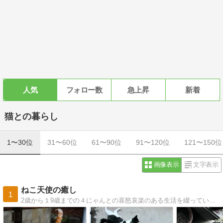
人気
フォロー数
急上昇
新着
猫との暮らし
1〜30位
31〜60位
61〜90位
91〜120位
121〜150位
画像表示
文字表示
ねこ天使の癒し
1
2歳から１9歳までの４にゃんとの喜怒哀楽のある生活を綴っています。賑やかな若い子を始め、みんな個性的で愉快です〜(*^^)