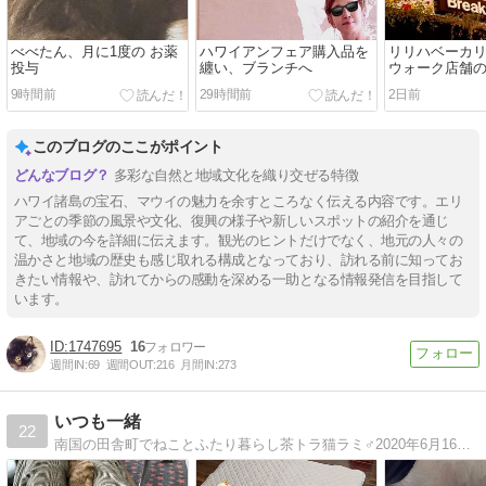
べべたん、月に1度の お薬
ハワイアンフェア購入品を
リリハベーカ
投与
纏い、ブランチへ
ウォーク店舗
9時間前
29時間前
2日前
このブログのここがポイント
多彩な自然と地域文化を織り交ぜる特徴
ハワイ諸島の宝石、マウイの魅力を余すところなく伝える内容です。エリ
アごとの季節の風景や文化、復興の様子や新しいスポットの紹介を通じ
て、地域の今を詳細に伝えます。観光のヒントだけでなく、地元の人々の
温かさと地域の歴史も感じ取れる構成となっており、訪れる前に知ってお
きたい情報や、訪れてからの感動を深める一助となる情報発信を目指して
います。
1747695
16
週間IN:
69
週間OUT:
216
月間IN:
273
いつも一緒
22
南国の田舎町でねことふたり暮らし茶トラ猫ラミ♂2020年6月16日 10才半でお空へお引越しキジトラ猫ルーク♂2020年8月8日 4ヶ月で保護猫からうちの子になりました