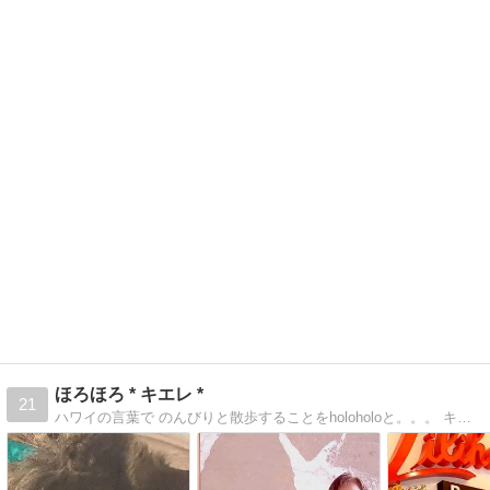
ほろほろ * キエレ *
21
ハワイの言葉で のんびりと散歩することをholoholoと。。。 キエレは薫り高いガーデニアの花 人生を日々の散歩のように…