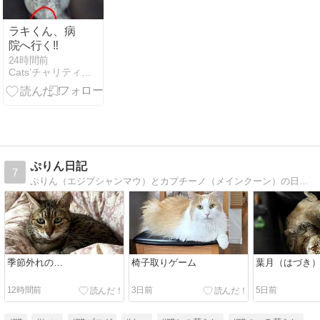
ラキくん、病
院へ行く‼️
24時間前
Cats’チャリティー播磨 猫の保護活動＆TNR
ぷりん日記
7
ぷりん（エジプシャンマウ）とカプチーノ（メインクーン）の日々徒然。ときどきヒトゴト
季節外れの…
椅子取りゲーム
葉月（はづき
12時間前
3日前
5日前