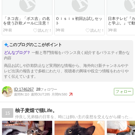
「ネコ吉」「ボス吉」の名
Ｏｉｓｉｘ初回お試しセッ
日本テレビ『
を使う詐欺メールに注意！
ト
と学ぶ。』で
2年前
3年前
3年前
このブログのここがポイント
一般と専門情報をバランス良く紹介するバラエティ豊かな
内容
商品お試しや詐欺防止など実用的な情報から、海外向け新チャンネルやテ
レビ出演の報告まで多岐にわたり、視聴者の興味や役立つ情報をわかりや
すく伝えています。
1746267
28
週間IN:
110
週間OUT:
285
月間IN:
580
柚子麦畑で猫Life。
15
仲良し兄弟猫の日常を、時には飼い主の妄想を交えながら綴った親ばか満載なブログです。