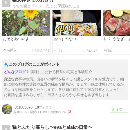
5
うちの猫とグルメ たまに保護猫のこと
おそとあついよ。
あいすのなつ。
にく うなぎ 
21時間前
2日前
4日前
このブログのここがポイント
美味にこだわる日常の写真と体験紹介
身近な食事や散策、出会いの瞬間を瑞々しく綴るスタイルが魅力です。細
部に宿る料理の辻褄や風景の繊細な描写が、まるで一緒に体験しているか
のような臨場感をもたらします。各話題に対して丁寧な観察とちょっとし
た裏話を盛り込みながら、日常のささやかな幸せを紡ぎ出します。
1803578
18
週間IN:
250
週間OUT:
890
月間IN:
1150
猫とふたり暮らし〜evaとaiaiの日常〜
6