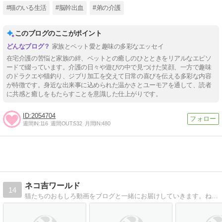
#猫のいる生活
#脳幹出血
#弟の介護
このブログのここがポイント
家族とペット愛と趣味の多彩なエッセイ
在宅介護の苦悩と家族の絆、ペットとの癒しのひとときをリアルなエピソ
ードで綴っています。介護の日々や遊びの中で見つけた笑顔、一方で趣味
のドラクエや猫釣り、ジブリ加工を交えて日常の喜びを伝える多彩な内容
が特徴です。身近な出来事に込められた温かさとユーモアを通して、読者
に共感と癒しをもたらすことを意識した仕上がりです。
2054704
週間IN:
116
週間OUT:
532
月間IN:
480
ネコ吉ワールド
14
猫たちのおもしろ動画をブログと一緒にお届けしていきます。ねこ散歩、ネコDIY、猫用品レビューまで、ネコ吉＆ボス吉のほっこり生活をお楽しみ下さい。