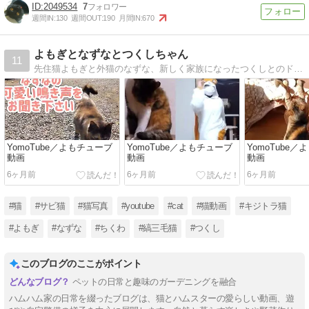
2049534
7
週間IN:
130
週間OUT:
190
月間IN:
670
よもぎとなずなとつくしちゃん
11
先住猫よもぎと外猫のなずな、新しく家族になったつくしとのドタバタ楽しい生活です。
YomoTube／よもチューブ
YomoTube／よもチューブ
YomoTube
動画
動画
動画
6ヶ月前
6ヶ月前
6ヶ月前
#猫
#サビ猫
#猫写真
#youtube
#cat
#猫動画
#キジトラ猫
#よもぎ
#なずな
#ちくわ
#縞三毛猫
#つくし
このブログのここがポイント
ペットの日常と趣味のガーデニングを融合
ハムハム家の日常を綴ったブログは、猫とハムスターの愛らしい動画、遊