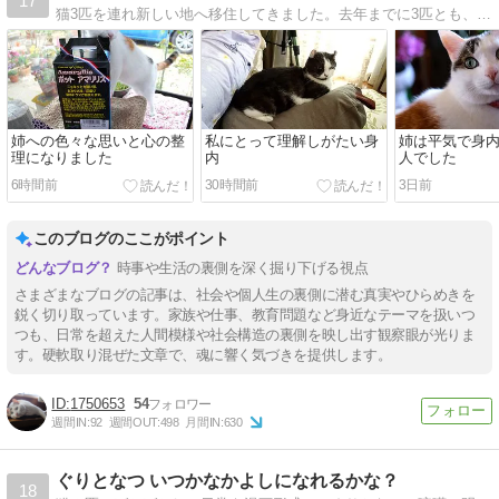
17
猫3匹を連れ新しい地へ移住してきました。去年までに3匹とも、そして両親も見送り、これから自分だけのシニアライフが始まります。
姉への色々な思いと心の整
私にとって理解しがたい身
姉は平気で身
理になりました
内
人でした
6時間前
30時間前
3日前
このブログのここがポイント
時事や生活の裏側を深く掘り下げる視点
さまざまなブログの記事は、社会や個人生の裏側に潜む真実やひらめきを
鋭く切り取っています。家族や仕事、教育問題など身近なテーマを扱いつ
つも、日常を超えた人間模様や社会構造の裏側を映し出す観察眼が光りま
す。硬軟取り混ぜた文章で、魂に響く気づきを提供します。
1750653
54
週間IN:
92
週間OUT:
498
月間IN:
630
ぐりとなつ いつかなかよしになれるかな？
18