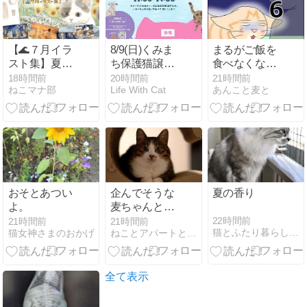
【🌊７月イラ
8/9(日)くみま
まるがご飯を
スト集】夏を
ち保護猫譲渡
食べなくなっ
駆けた、
会(カインズ幕
た６
18時間前
20時間前
21時間前
ねこマナ部
Life With Cat
あんこと麦と
Tsumugiチー
張店)
ムの思い出ア
ルバムーイラ
ストの世界
で、３ニャン
が自由に暮ら
し始めた夏ー
おそとあつい
企んでそうな
夏の香り
よ。
麦ちゃんとも
のともしなそ
22時間前
21時間前
21時間前
猫とふたり暮らし〜evaとaiaiの日常〜
猫女神さまのおかげ
ねことアパートと1人暮らし
うなとらやん
と(とら麦202)
全て表示