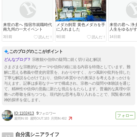
来世の君へ 指宿市就職時代
メダカ飼育 黄色メダカを手
来世の君へ 浄
南九州の一大イベント
に入れました
人生をゆるが
3日前
9日前
14日前
このブログのここがポイント
宗教観や信仰の疑問に鋭く切り込む解説
さまざまな宗教的なテーマや信仰の核に迫る内容を特徴としています。難
解に思える教義や歴史的背景を、わかりやすく、かつ風刺や批判を排した
丁寧な解説を心がけており、信仰の本質やその奥深さを考えるきっかけを
与えます。記事は多彩なテーマで構成され、宗教への疑問や体験談を通じ
て、精神性や信仰の意義に新たな視点をもたらします。普遍的な真理や宗
教への尊敬を保ちつつも、現代的な思考も取り入れることで、閲覧者の精
神的探求を促します。
1102413
9
週間IN:
93
週間OUT:
183
月間IN:
402
自分流シニアライフ