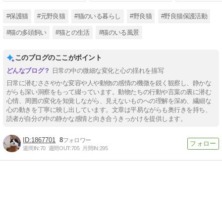
#保護猫
#元野良猫
#猫のいる暮らし
#野良猫
#野良猫保護活動
#猫の多頭飼い
#猫との生活
#猫のいる風景
このブログのここがポイント
日常の中の微細な変化と心の揺れを描写
日常に潜むささやかな変容や人や動物の感情の機微を鋭く観察し、静かな
がらも深い洞察をもって綴っています。動物たちの行動や言葉の裏に潜む
心情、周囲の変化を知覚しながら、見えないものへの理解を深め、繊細な
心の動きを丁寧に映し出しています。文章は平易ながらも奥行きを持ち、
読者が自分の中の静かな感情と向き合うきっかけを提供します。
1867701
8
週間IN:
70
週間OUT:
705
月間IN:
295