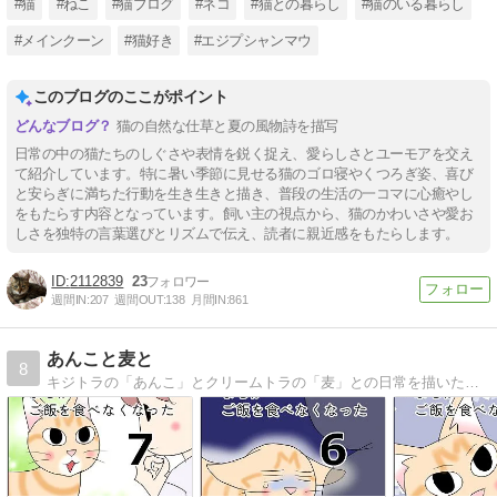
#猫
#ねこ
#猫ブログ
#ネコ
#猫との暮らし
#猫のいる暮らし
#メインクーン
#猫好き
#エジプシャンマウ
このブログのここがポイント
猫の自然な仕草と夏の風物詩を描写
日常の中の猫たちのしぐさや表情を鋭く捉え、愛らしさとユーモアを交え
て紹介しています。特に暑い季節に見せる猫のゴロ寝やくつろぎ姿、喜び
と安らぎに満ちた行動を生き生きと描き、普段の生活の一コマに心癒やし
をもたらす内容となっています。飼い主の視点から、猫のかわいさや愛お
しさを独特の言葉選びとリズムで伝え、読者に親近感をもたらします。
2112839
23
週間IN:
207
週間OUT:
138
月間IN:
861
あんこと麦と
8
キジトラの「あんこ」とクリームトラの「麦」との日常を描いた絵日記（猫マンガ）です。 ほぼ親（猫）バカです。 たまにマンガのことも書きます。