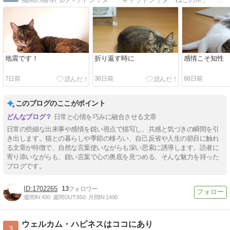
地震です！
折り返す時に
感情こそ知性
7日前
38日前
68日前
このブログのここがポイント
日常と心情を巧みに融合させる文章
日常の些細な出来事や感情を鋭い視点で描写し、共感と気づきの瞬間を引
き出します。猫との暮らしや季節の移ろい、自己反省や人生の節目に触れ
る文章が特徴で、自然な言葉使いながらも深い思索に誘導します。読者に
寄り添いながらも、鋭い言葉で心の奥底を見つめる、そんな魅力を持った
ブログです。
1702265
13
週間IN:
430
週間OUT:
950
月間IN:
1490
ウェルカム・ハピネスはココにあり
3