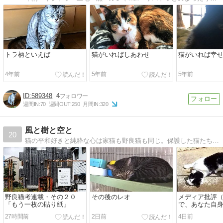
トラ柄といえば
猫がいればしあわせ
猫がいれば幸
4年前
5年前
5年前
589348
4
週間IN:
70
週間OUT:
250
月間IN:
320
風と樹と空と
20
猫の平和好きと純粋な心は家猫も野良猫も同じ。保護した猫たちの日常を綴りながら、過酷な運命と生活に耐える野良猫救済の道筋を考えます。（旧ブログ名：「今日も元気で頑張るニャン」
野良猫考連載・その２０
その後のレオ
メディア批評
「もう一枚の貼り紙」
で、あなた自
たいの？
27時間前
2日前
4日前