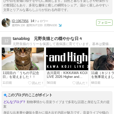
びや自宅警備の様子を中心に展開します。自然と暮らす楽しさや野菜作り
の奮闘記もあり、多彩な趣味と癒しの瞬間をシェア。温かく親しみやすい
文章とリアルな暮らしぶりが伝わる内容です。
1967956
14
週間IN:
130
週間OUT:
220
月間IN:
630
tanablog 元野良猫との穏やかな日々
12
元野良猫のリリーを保護して過保護に育てています。基本は愛猫の記事を書いていますが、趣味の車や音楽の記事も気まぐれで書いています。どうぞよろしくお願いします。
11回目の「うちの子記念
吉川晃司：KIKKAWA KOJI
11歳（キジト
日」を迎えました！！
LIVE 2026 Higher and
を無事迎えま
Higher Tour開催！（セット
ず元気です！
11日前
56日前
68日前
リスト大予想）
このブログのここがポイント
動物事情から音楽ライブまで多彩な話題と身近な工夫の提
案
身近な出来事や趣味を豊かに描き出す内容が魅力です。音楽ライブや猫の