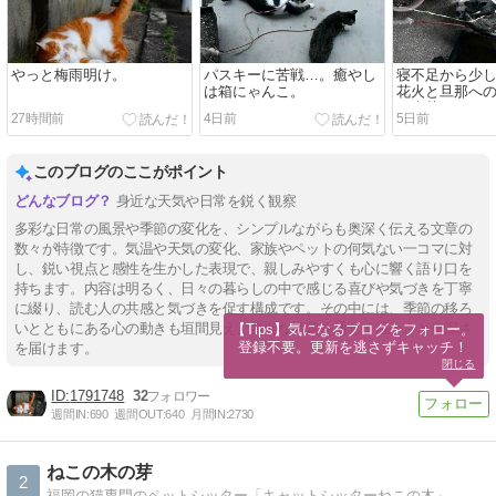
やっと梅雨明け。
パスキーに苦戦…。癒やし
寝不足から少
は箱にゃんこ。
花火と旦那へ
ル麦茶ノルマ
27時間前
4日前
5日前
このブログのここがポイント
身近な天気や日常を鋭く観察
多彩な日常の風景や季節の変化を、シンプルながらも奥深く伝える文章の
数々が特徴です。気温や天気の変化、家族やペットの何気ない一コマに対
し、鋭い視点と感性を生かした表現で、親しみやすくも心に響く語り口を
持ちます。内容は明るく、日々の暮らしの中で感じる喜びや気づきを丁寧
に綴り、読む人の共感と気づきを促す構成です。その中には、季節の移ろ
いとともにある心の動きも垣間見え、身近な話題を通じて温かさと奥深さ
【Tips】気になるブログをフォロー。

登録不要。更新を逃さずキャッチ！
を届けます。
閉じる
1791748
32
週間IN:
690
週間OUT:
640
月間IN:
2730
ねこの木の芽
2
福岡の猫専門のペットシッター「キャットシッターねこの木」 シッターの暮らしと、猫と、思うこと。