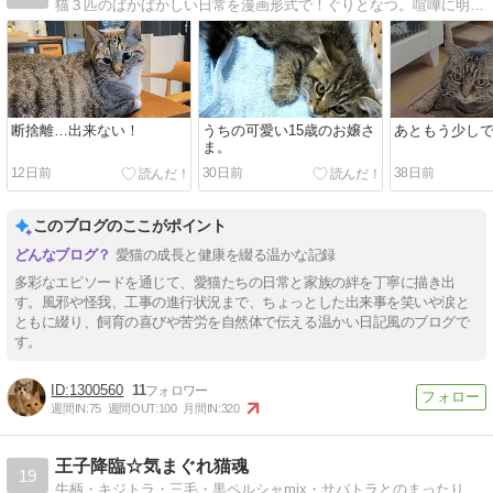
猫３匹のばかばかしい日常を漫画形式で！ぐりとなつ。喧嘩に明け暮れる毎日。いつか仲良しになるのか？そこに子猫が加わって！
断捨離…出来ない！
うちの可愛い15歳のお嬢さ
あともう少し
ま。
12日前
30日前
38日前
このブログのここがポイント
愛猫の成長と健康を綴る温かな記録
多彩なエピソードを通じて、愛猫たちの日常と家族の絆を丁寧に描き出
す。風邪や怪我、工事の進行状況まで、ちょっとした出来事を笑いや涙と
ともに綴り、飼育の喜びや苦労を自然体で伝える温かい日記風のブログで
す。
1300560
11
週間IN:
75
週間OUT:
100
月間IN:
320
王子降臨☆気まぐれ猫魂
19
牛柄・キジトラ・三毛・黒ペルシャmix・サバトラとのまったり生活。A cat has 9 lives。猫魂は永遠なり