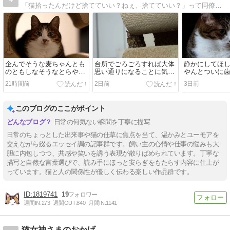
「猫拾ったんだけど捨てていい？ねぇ、捨てていい？」って同僚が聞いてきたので「いやいやいやちょっと待ておまえ」って言ったら飼うことになった人のブログ。 ねこを飼…
企んでそうな麦ちゃんとも
台所でごろごろすれば大体
静かにしてほ
のともしなそうなとらやん
思い通りになることに気づ
やんとついに
と(とら麦202)
いている麦ちゃんとついに
行きました(前編
21時間前
2日前
3日前
歯医者さんに行きました(後
200)
編)(とら麦201)
このブログのここがポイント
日常の何気ない瞬間を丁寧に描写
日常のちょっとした出来事や猫の仕草に焦点を当て、温かみとユーモアを
交えながら綴るエッセイ調の記事群です。飼い主の心情や仕事の悩みも大
胆に内包しつつ、共感や笑いを誘う表現が散りばめられています。丁寧な
描写と自然な言葉選びで、読み手にほっと安らぎをもたらす内容に仕上が
っています。猫と人の関係性が優しく伝わる楽しい作品群です。
1819741
19
週間IN:
273
週間OUT:
840
月間IN:
1141
猫女神さまのおかげ