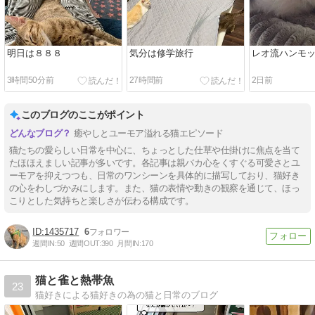
明日は８８８
気分は修学旅行
レオ流ハンモ
3時間50分前
27時間前
2日前
このブログのここがポイント
癒やしとユーモア溢れる猫エピソード
猫たちの愛らしい日常を中心に、ちょっとした仕草や仕掛けに焦点を当て
たほほえましい記事が多いです。各記事は親バカ心をくすぐる可愛さとユ
ーモアを抑えつつも、日常のワンシーンを具体的に描写しており、猫好き
の心をわしづかみにします。また、猫の表情や動きの観察を通じて、ほっ
こりとした気持ちと楽しさが伝わる構成です。
1435717
6
週間IN:
50
週間OUT:
390
月間IN:
170
猫と雀と熱帯魚
23
猫好きによる猫好きの為の猫と日常のブログ