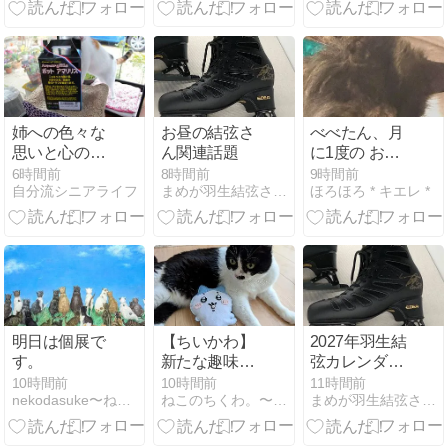
姉への色々な
お昼の結弦さ
べべたん、月
思いと心の整
ん関連話題
に1度の お薬
理になりまし
投与
6時間前
8時間前
9時間前
自分流シニアライフ
まめが羽生結弦さんのことをつぶやいてみる
ほろほろ * キエレ *
た
明日は個展で
【ちいかわ】
2027年羽生結
す。
新たな趣味に
弦カレンダー
できるか！？
発売
10時間前
10時間前
11時間前
nekodasuke〜ねこだすけ〜
ねこのちくわ。〜にゃんだふるストーリー〜
まめが羽生結弦さんのことをつぶやいてみる
マスコットを
手作りしてみ
た🤗