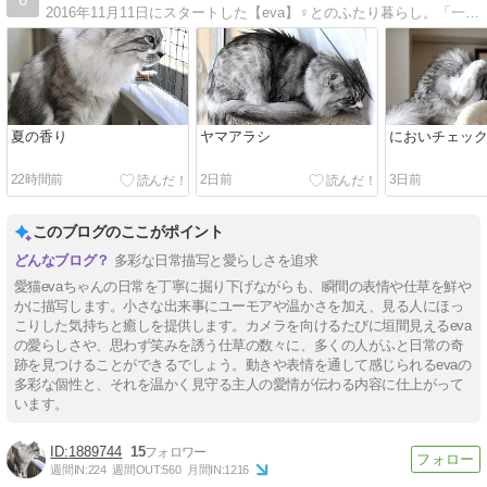
2016年11月11日にスタートした【eva】♀とのふたり暮らし。「一人暮らしでも猫と楽しく幸せに暮らせる」ということをわたしたちが証明しています！2021年5月発症、主の皮膚筋炎闘病記も。
夏の香り
ヤマアラシ
においチェッ
22時間前
2日前
3日前
このブログのここがポイント
多彩な日常描写と愛らしさを追求
愛猫evaちゃんの日常を丁寧に掘り下げながらも、瞬間の表情や仕草を鮮や
かに描写します。小さな出来事にユーモアや温かさを加え、見る人にほっ
こりした気持ちと癒しを提供します。カメラを向けるたびに垣間見えるeva
の愛らしさや、思わず笑みを誘う仕草の数々に、多くの人がふと日常の奇
跡を見つけることができるでしょう。動きや表情を通して感じられるevaの
多彩な個性と、それを温かく見守る主人の愛情が伝わる内容に仕上がって
います。
1889744
15
週間IN:
224
週間OUT:
560
月間IN:
1216