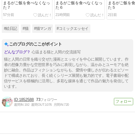
まるがご飯を食べなくなっ
まるがご飯を食べなくなっ
まるがご飯を
た７
た６
た５
57分前
21時間前
2日前
#絵日記
#猫
#猫マンガ
#コミックエッセイ
このブログのここがポイント
心温まる猫と人間の交流描写
猫と人間の日常を織り交ぜた漫画とエッセイを中心に展開しています。作
者の想像力豊かな空想世界を巧みに表現しながら、温かみとユーモアを絶
妙に融合。作品はフィクションながらも、愛情や優しさが伝わるエピソー
ドで構成されており、長く続くシリーズ展開も魅力的です。電子書籍や配
信サービスを積極的に活用し、多彩な媒体を通じて作品の魅力を発信して
います。
1852588
73
週間IN:
192
週間OUT:
1076
月間IN:
720