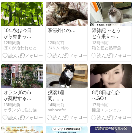
10年後は今日
季節外れの…
猫雑記 ～とう
から始まって
とう巣立って
いる
いたツバメの
12時間前
12時間前
13時間前
ぷりん日記
ぼくが拾われたときの話をしよう
猫と雀と熱帯魚
ヒナ達と猫様
達～
オランダの市
投薬1週
8月8日は仙台
が奨励する
間。。。
へGO！
「街の緑化推
13時間前
14時間前
17時間前
オランダに住む猫シャルルの日記
sabocafe*
開運エンジェル
進」☆花壇作
ってみた