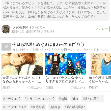
日常にまつわるエピソードを通じて、リアルな体験談や工夫のアイデアが
伝わります。読みやすさと親近感を大切にしながら、多岐にわたる話題を
巧みに織り交ぜ、興味を引き続ける工夫が光ります。日々のちょっとした
出来事や気づき、工夫が共感と発見につながる、そんなブログです。
2042184
7
週間IN:
120
週間OUT:
65
月間IN:
485
今日も地球とめぐミはまわってる(*ﾟワﾟ)
13
うちで飼ってる猫たちやぐうたらな日々のこと、今やってるオンラインゲームのドラゴンクエストXのことなどを気ままに書いてます(o´∀`o)よろしくお願いしますﾟ+｡
介護をなめたらあかん！！
(∪・ω･)ドラクエΧ♪ゆっく
弟を介護する
なめたらあっか～ん～（猫
りすぎるブログ更新とドラ
うピーちゃん
と弟の介護な日々）
クエイン
2日前
6日前
15日前
#ドラクエ10
#ドラゴンクエスト10
#dq10
#dqx
#猫との暮らし
#ドラクエブログ
#在宅介護
#猫好き
#猫の多頭飼い