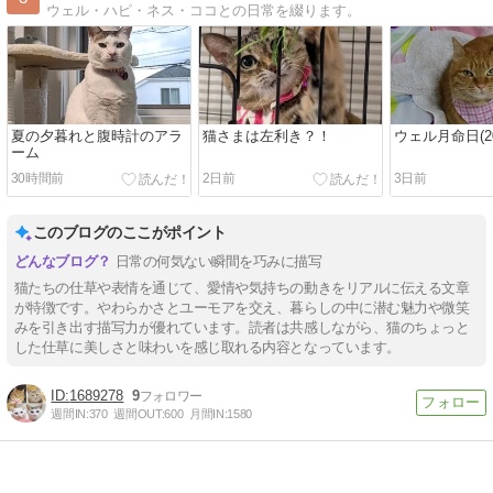
ウェル・ハピ・ネス・ココとの日常を綴ります。
夏の夕暮れと腹時計のアラ
猫さまは左利き？！
ウェル月命日(202
ーム
30時間前
2日前
3日前
このブログのここがポイント
日常の何気ない瞬間を巧みに描写
猫たちの仕草や表情を通じて、愛情や気持ちの動きをリアルに伝える文章
が特徴です。やわらかさとユーモアを交え、暮らしの中に潜む魅力や微笑
みを引き出す描写力が優れています。読者は共感しながら、猫のちょっと
した仕草に美しさと味わいを感じ取れる内容となっています。
1689278
9
週間IN:
370
週間OUT:
600
月間IN:
1580