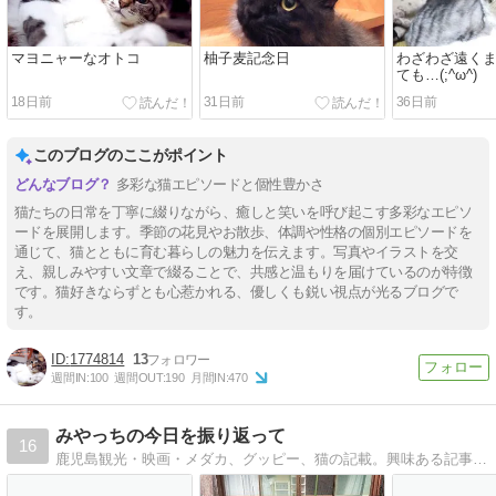
マヨニャーなオトコ
柚子麦記念日
わざわざ遠く
ても…(;^ω^)
18日前
31日前
36日前
このブログのここがポイント
多彩な猫エピソードと個性豊かさ
猫たちの日常を丁寧に綴りながら、癒しと笑いを呼び起こす多彩なエピソ
ードを展開します。季節の花見やお散歩、体調や性格の個別エピソードを
通じて、猫とともに育む暮らしの魅力を伝えます。写真やイラストを交
え、親しみやすい文章で綴ることで、共感と温もりを届けているのが特徴
です。猫好きならずとも心惹かれる、優しくも鋭い視点が光るブログで
す。
1774814
13
週間IN:
100
週間OUT:
190
月間IN:
470
みやっちの今日を振り返って
16
鹿児島観光・映画・メダカ、グッピー、猫の記載。興味ある記事も掲載していますので、是非お立ち寄り下さい。