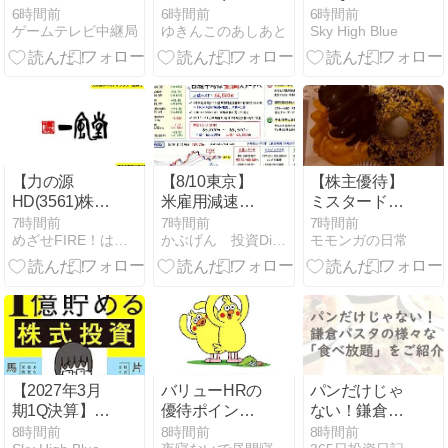
変攻略 まとめ
で、トマトを
NTTは増収増
6時間前
6時間前
6時間前
ゲームテレビ中継局
ゆきんこのあしあと
Sky High Blue
解説【JSP3】
練りこんだタ
益 進捗率はそ
リアテッレの
こそこ
ポモドーロパ
スタ食べた
よ！／渋谷ス
クランブルス
クエア
【力の源
【8/10東京】
【株主優待】
HD(3561)株主
米雇用減速で
ミスタードー
優待】一風堂
半導体株追い
ナツ ダスキ
7時間前
7時間前
7時間前
めざせFIRE！はやまるのおすすめ優待＆高配当株
かぶげん 投資Diary 〜夢の配当金生活を目指して〜
モモンガの日常
の食事券がも
風、日経平均
ン (4665)
らえる！優待
6万6500円試
内容・配当・
す｜ドル円
長期保有メリ
158.00円攻防
ットを解説
【2027年3月
バリューHRの
パンだけじゃ
期1Q決算】イ
優待ポイント
ない！鎌倉パ
ビデンは増収
をdポイント
スタの様々な
8時間前
8時間前
8時間前