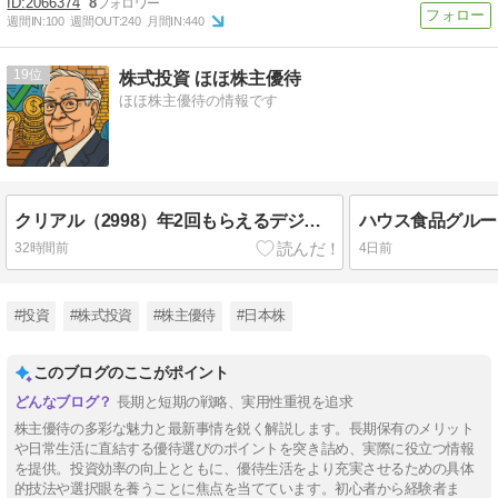
2066374
8
週間IN:
100
週間OUT:
240
月間IN:
440
19
株式投資 ほほ株主優待
ほほ株主優待の情報です
クリアル（2998）年2回もらえるデジタルギフトの株主優待が魅力！PayPay・Amazonギフ
32時間前
4日前
#投資
#株式投資
#株主優待
#日本株
このブログのここがポイント
長期と短期の戦略、実用性重視を追求
株主優待の多彩な魅力と最新事情を鋭く解説します。長期保有のメリット
や日常生活に直結する優待選びのポイントを突き詰め、実際に役立つ情報
を提供。投資効率の向上とともに、優待生活をより充実させるための具体
的技法や選択眼を養うことに焦点を当てています。初心者から経験者ま