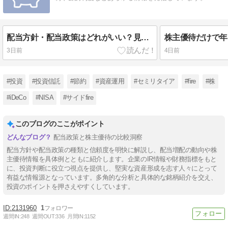
配当方針・配当政策はどれがいい？見方と種類や増配の信頼度
3日前
4日前
#投資
#投資信託
#節約
#資産運用
#セミリタイア
#fire
#株
#iDeCo
#NISA
#サイドfire
このブログのここがポイント
配当政策と株主優待の比較洞察
配当方針や配当政策の種類と信頼度を明快に解説し、配当増配の動向や株
主優待情報を具体例とともに紹介します。企業のIR情報や財務指標をもと
に、投資判断に役立つ視点を提供し、堅実な資産形成を志す人々にとって
有益な情報源となっています。多角的な分析と具体的な銘柄紹介を交え、
投資のポイントを押さえやすくしています。
2131960
1
週間IN:
248
週間OUT:
336
月間IN:
1152