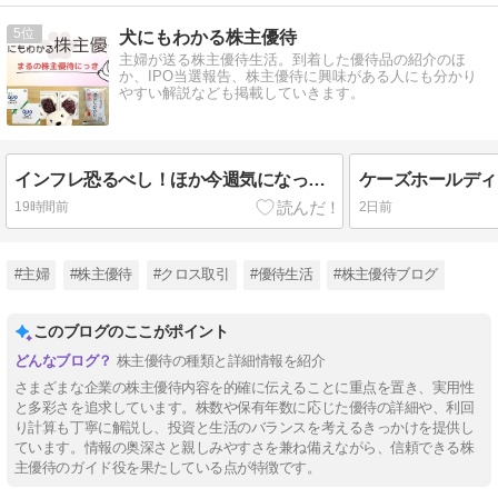
5
犬にもわかる株主優待
主婦が送る株主優待生活。到着した優待品の紹介のほ
か、IPO当選報告、株主優待に興味がある人にも分かり
やすい解説なども掲載していきます。
インフレ恐るべし！ほか今週気になった優待系IR情報などまとめ
19時間前
2日前
#主婦
#株主優待
#クロス取引
#優待生活
#株主優待ブログ
このブログのここがポイント
株主優待の種類と詳細情報を紹介
さまざまな企業の株主優待内容を的確に伝えることに重点を置き、実用性
と多彩さを追求しています。株数や保有年数に応じた優待の詳細や、利回
り計算も丁寧に解説し、投資と生活のバランスを考えるきっかけを提供し
ています。情報の奥深さと親しみやすさを兼ね備えながら、信頼できる株
主優待のガイド役を果たしている点が特徴です。