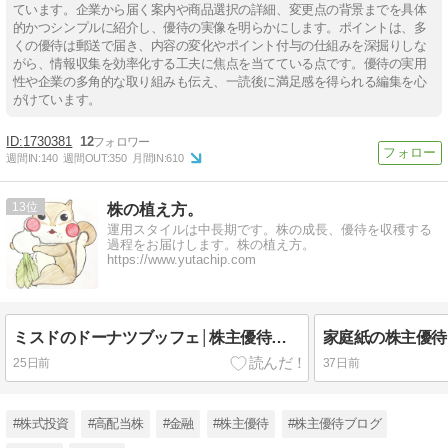
ています。企業から届く案内や商品選択の詳細、変更点の背景までを具体
的かつシンプルに紹介し、優待の実像を明らかにします。ポイントは、多
くの優待は郵送で届き、内容の変化やポイント付与の仕組みを深掘りしな
がら、情報収集を効率化する工夫に焦点を当てている点です。優待の実用
性や企業の多角的な取り組みも伝え、一読後に満足感を得られる編集を心
がけています。
1730381
12
週間IN:
140
週間OUT:
350
月間IN:
610
13
株の植え方。
運用スタイルは中長期です。株の成長、優待を収穫する
過程をお届けします。株の植え方。
https://www.yutachip.com
ミスドのドーナツブッフェ│株主優待で体験。何個食べられるか・どれだけお得かを検証します
25日前
37日前
#株式投資
#高配当株
#金融
#株主優待
#株主優待ブログ