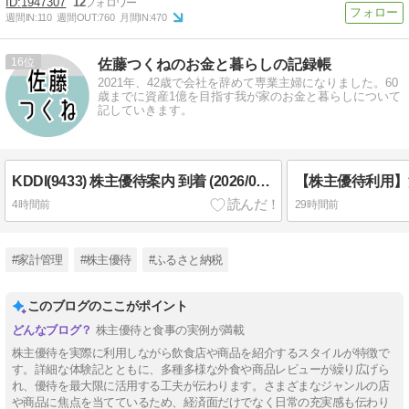
1947307
12
週間IN:
110
週間OUT:
760
月間IN:
470
16
佐藤つくねのお金と暮らしの記録帳
2021年、42歳で会社を辞めて専業主婦になりました。60
歳までに資産1億を目指す我が家のお金と暮らしについて
記していきます。
KDDI(9433) 株主優待案内 到着 (2026/03分)
4時間前
29時間前
#家計管理
#株主優待
#ふるさと納税
このブログのここがポイント
株主優待と食事の実例が満載
株主優待を実際に利用しながら飲食店や商品を紹介するスタイルが特徴で
す。詳細な体験記とともに、多種多様な外食や商品レビューが繰り広げら
れ、優待を最大限に活用する工夫が伝わります。さまざまなジャンルの店
や商品に焦点を当てているため、経済面だけでなく日常の充実感も伝わり