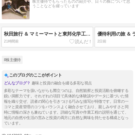
株主優待でもらったものの紹介や、日々の株について思
うことなどを綴っています
秋田旅行 ＆ マミーマートと東邦化学工業と大日本塗料の優待
21時間前
2日前
#株主優待
このブログのここがポイント
趣味と投資の融合を綴る多彩な視点
多彩なテーマを扱いながらも際立つのは、自然観察と投資活動を俯瞰する
鋭い洞察力です。それぞれの項目で具体的な体験談やデータに基づいた情
報を織り交ぜ、読者の関心を引きつける巧みな描写が特徴です。日常の一
コマと資産管理のコツをバランスよく融合させており、親しみやすさと同
時に情報の深さも兼ねています。詳細な写真や作業工程の説明を通じて、
地元の自然や生活の営みと投資の両方に自然な興味を持たせる構成となっ
ています。