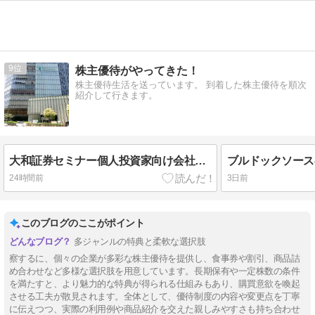
9
株主優待がやってきた！
株主優待生活を送っています。 到着した株主優待を順次
紹介して行きます。
大和証券セミナー個人投資家向け会社説明会に行ってきた♪
24時間前
3日前
このブログのここがポイント
多ジャンルの特典と柔軟な選択肢
察するに、個々の企業が多彩な株主優待を提供し、食事券や割引、商品詰
め合わせなど多様な選択肢を用意しています。長期保有や一定株数の条件
を満たすと、より魅力的な特典が得られる仕組みもあり、購買意欲を喚起
させる工夫が散見されます。全体として、優待制度の内容や変更点を丁寧
に伝えつつ、実際の利用例や商品紹介を交えた親しみやすさも持ち合わせ