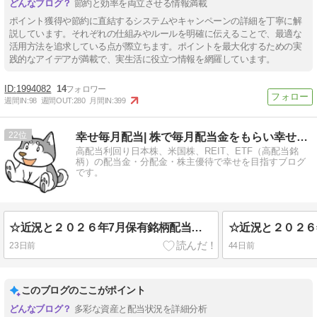
節約と効率を両立させる情報満載
ポイント獲得や節約に直結するシステムやキャンペーンの詳細を丁寧に解
説しています。それぞれの仕組みやルールを明確に伝えることで、最適な
活用方法を追求している点が際立ちます。ポイントを最大化するための実
践的なアイデアが満載で、実生活に役立つ情報を網羅しています。
1994082
14
週間IN:
98
週間OUT:
280
月間IN:
399
22
幸せ毎月配当| 株で毎月配当金をもらい幸せになるブログで…
高配当利回り日本株、米国株、REIT、ETF（高配当銘
柄）の配当金・分配金・株主優待で幸せを目指すブログ
です。
☆近況と２０２６年7月保有銘柄配当金一覧について
23日前
44日前
このブログのここがポイント
多彩な資産と配当状況を詳細分析