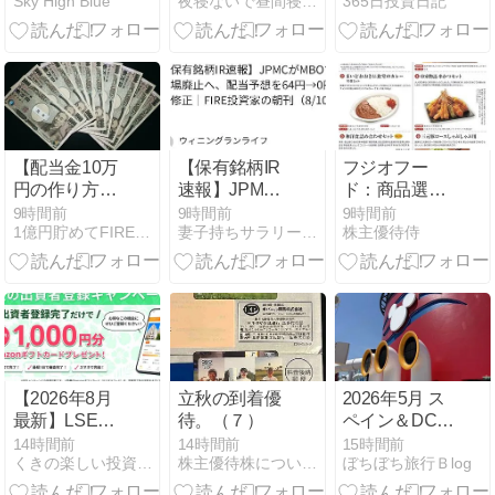
Sky High Blue
夜寝ないで昼間寝て築く資産
365日投資日記
増益 通期予想
へ等価交換
「食べ放題」
を上方修正
をご紹介
【配当金10万
【保有銘柄IR
フジオフー
円の作り方】
速報】JPMC
ド：商品選択
1株から始め
がMBOで上場
2026年6月権
9時間前
9時間前
9時間前
1億円貯めてFIREを目指すブログ
妻子持ちサラリーマンが40代でリタイアし投資生活
株主優待侍
て年間配当68
廃止へ、配当
利(2752)・株
万円まで増や
予想を64円
主優待券また
した私の方法
→0円に修正
は自社商品な
｜FIRE投資家
ど食品中心
の朝刊
（8/10）
【2026年8月
立秋の到着優
2026年5月 ス
最新】LSEED
待。（７）
ペイン＆DCL
クラファン！
地中海クルー
14時間前
14時間前
15時間前
くきの楽しい投資生活
株主優待株についてコツコツ書きためるブログ
ぼちぼち旅行Ｂlog
Amazonギフ
ズ【旅行記
トカード最大
⑬】７日目 デ