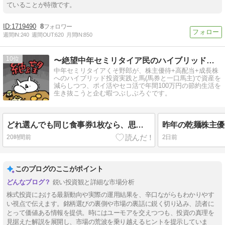
ていることが特徴です。
1719490
8
週間IN:
240
週間OUT:
620
月間IN:
850
10
〜絶望中年セミリタイア民のハイブリッド投資+節約生活〜
中年セミリタイアくそ野郎が、株主優待+高配当+成長株
へのハイブリッド投資実践と馬(馬券と一口馬主)で資産を
減らしつつ、ポイ活やセコ活で年間100万円の節約生活を
生き抜こうと企む暇つぶしぶろぐです。
どれ選んでも同じ食事券1枚なら、思い出よりも高単価な商品選んじゃいますよね♪
20時間前
2日前
このブログのここがポイント
鋭い投資観と詳細な市場分析
株式投資における最新動向や実際の運用結果を、辛口ながらもわかりやす
い視点で伝えます。銘柄選びの裏側や市場の裏話に鋭く切り込み、読者に
とって価値ある情報を提供。時にはユーモアを交えつつも、投資の真理を
見据えた解説を展開し、市場の荒波を乗り越えるヒントを提示していま