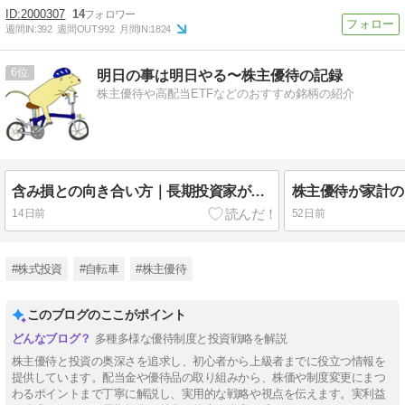
2000307
14
週間IN:
392
週間OUT:
992
月間IN:
1824
6
明日の事は明日やる〜株主優待の記録
株主優待や高配当ETFなどのおすすめ銘柄の紹介
含み損との向き合い方｜長期投資家が冷静さを取り戻すための思考法
14日前
52日前
#株式投資
#自転車
#株主優待
このブログのここがポイント
多種多様な優待制度と投資戦略を解説
株主優待と投資の奥深さを追求し、初心者から上級者までに役立つ情報を
提供しています。配当金や優待品の取り組みから、株価や制度変更にまつ
わるポイントまで丁寧に解説し、実用的な戦略や視点を伝えます。実利益