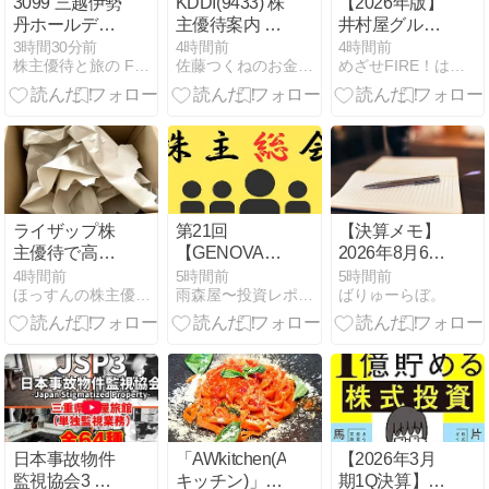
3099 三越伊勢
KDDI(9433) 株
【2026年版】
丹ホールディ
主優待案内 到
井村屋グルー
ングス
着 (2026/03分)
プ（2209）の
3時間30分前
4時間前
4時間前
株主優待と旅の FIRE LIFE
佐藤つくねのお金と暮らしの記録帳
めざせFIRE！はやまるのおすすめ優待＆高配当株
株主優待・配
当を徹底解
説！自社製品
詰め合わせが
もらえる人気
銘柄
ライザップ株
第21回
【決算メモ】
主優待で高級
【GENOVA】
2026年8月6日
（？）ドライ
定時株主総会
開示分【バリ
4時間前
5時間前
5時間前
ほっすんの株主優待ライフ
雨森屋〜投資レポート〜へっぽこマネタリストの投資日記
ばりゅーらぼ。
ヤーが届い
渋谷ソラスタ
ュー・高配当
た！
2026.6.23
のみ】
日本事故物件
「AWkitchen(AW
【2026年3月
監視協会3 異
キッチン)」
期1Q決算】