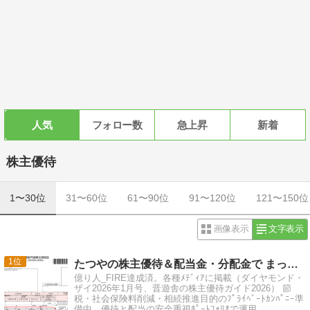
人気
フォロー数
急上昇
新着
株主優待
1〜30位
31〜60位
61〜90位
91〜120位
121〜150位
画像表示
文字表示
1
たつやの株主優待＆配当金・分配金で まったりライフ！
億り人_FIRE達成済。各種ﾒﾃﾞｨｱに掲載（ダイヤモンド・
ザイ2026年1月号、晋遊舎の株主優待ガイド2026） 節
税・社会保険料削減・相続推進目的のﾌﾟﾗｲﾍﾞｰﾄｶﾝﾊﾟﾆｰ準
備中。優待と配当の安全重視ﾎﾟｰﾄﾌｫﾘｵで運用。