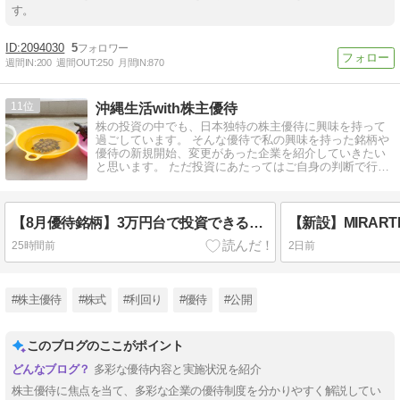
す。
2094030
5
週間IN:
200
週間OUT:
250
月間IN:
870
11
沖縄生活with株主優待
株の投資の中でも、日本独特の株主優待に興味を持って
過ごしています。 そんな優待で私の興味を持った銘柄や
優待の新規開始、変更があった企業を紹介していきたい
と思います。 ただ投資にあたってはご自身の判断で行う
ようにしてください。
【8月優待銘柄】3万円台で投資できる3銘柄をご紹介
25時間前
2日前
#株主優待
#株式
#利回り
#優待
#公開
このブログのここがポイント
多彩な優待内容と実施状況を紹介
株主優待に焦点を当て、多彩な企業の優待制度を分かりやすく解説してい