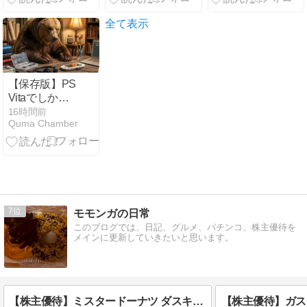
6,000円分をも
ィズニークル
らう方法
ーズ・地中海
全て表示
1日目乗船で
す！
【保存版】PS
Vitaでしか遊
べない！他ハ
16時間前
Quma Chamber
ード未移植の
ゲームソフト
まとめ
7
モモンガの日常
このブログでは、日記、グルメ、パチンコ、株主優待を
メインに更新していきたいと思います。
【株主優待】ミスタードーナツ ダスキン (4665)