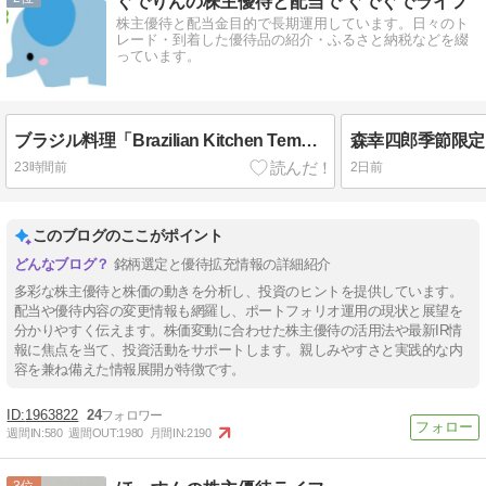
ぐでりんの株主優待と配当で ぐでぐでライフ
株主優待と配当金目的で長期運用しています。日々のト
レード・到着した優待品の紹介・ふるさと納税などを綴
っています。
ブラジル料理「Brazilian Kitchen Tempero Caseiro」＆ニッスイ（1332）・マミーマート（9823）・フジオフードグループ本社（2752）株主優待到着
23時間前
2日前
このブログのここがポイント
銘柄選定と優待拡充情報の詳細紹介
多彩な株主優待と株価の動きを分析し、投資のヒントを提供しています。
配当や優待内容の変更情報も網羅し、ポートフォリオ運用の現状と展望を
分かりやすく伝えます。株価変動に合わせた株主優待の活用法や最新IR情
報に焦点を当て、投資活動をサポートします。親しみやすさと実践的な内
容を兼ね備えた情報展開が特徴です。
1963822
24
週間IN:
580
週間OUT:
1980
月間IN:
2190
3