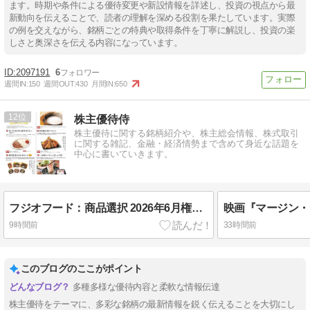
ます。時期や条件による優待変更や新設情報を詳述し、投資の視点から最
新動向を伝えることで、読者の理解を深める役割を果たしています。実際
の例を交えながら、銘柄ごとの特典や取得条件を丁寧に解説し、投資の楽
しさと奥深さを伝える内容になっています。
2097191
6
週間IN:
150
週間OUT:
430
月間IN:
650
12
株主優待侍
株主優待に関する銘柄紹介や、株主総会情報、株式取引
に関する雑記、金融・経済情勢まで含めて身近な話題を
中心に書いていきます。
フジオフード：商品選択 2026年6月権利(2752)・株主優待券または自社商品など食品中心
映画『マージン・
9時間前
33時間前
このブログのここがポイント
多種多様な優待内容と柔軟な情報伝達
株主優待をテーマに、多彩な銘柄の最新情報を鋭く伝えることを大切にし