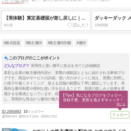
【実体験】算定基礎届が差し戻しに｜新設法人の役員報酬ゼロでやりがちな書き方のミスと正しい記入例
9分前
22時間前
#株式投資
#株主優待
#株主優待到着
#優待
このブログのここがポイント
実用性と使い勝手に焦点を当てた詳細解説
多彩な企業の株主優待内容が、実際の体験談とともに紹介される事例ブロ
グです。商品やサービスの詳細、使い方のポイントに加え、実際に利用し
た様子や届くタイミング、使える店舗の範囲を丁寧に解説しています。革
新的な優待制度や便利な使い方を伝えることで、投資の楽しみと効果を実
感させる構成となっています。総じて、具体性とリアルな情報伝達を重視
【Tips】気になるブログをフォロー。

し、実用的な視点から優待の魅力に迫ります。
登録不要。更新を逃さずキャッチ！
閉じる
2065893
10
週間IN:
644
週間OUT:
1624
月間IN:
2702
2