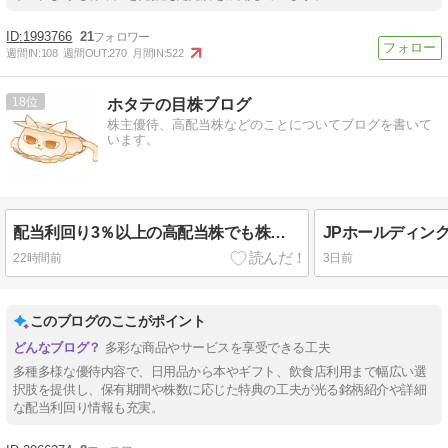
1993766
21
週間IN:
108
週間OUT:
270
月間IN:
522
18
ホタテの目株ブログ
株主優待、高配当株などのことについてブログを書いて
います。
配当利回り3％以上の高配当株でも株主優待が貰える！2026年8月が権利確定の優待銘柄！！
22時間前
3日前
このブログのここがポイント
多彩な商品やサービスを享受できる工夫
多種多様な優待内容で、日用品から本やギフト、飲食店利用まで幅広い選
択肢を提供し、保有期間や株数に応じた特典の工夫が光る銘柄紹介や詳細
な配当利回り情報も充実。