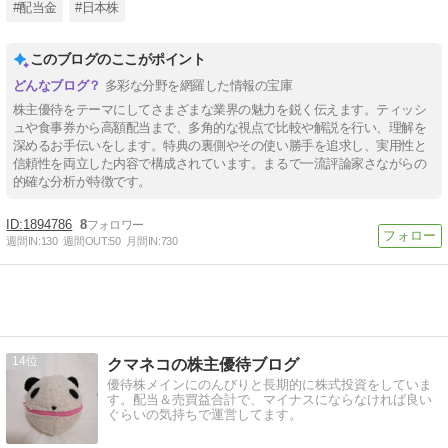
#配当金
#日本株
このブログのここがポイント
多彩な分野を網羅した情報の宝庫
株主優待をテーマにしてさまざまな業界の魅力を鋭く伝えます。ティッシ
ュや食事券から高額配当まで、多角的な視点で比較や解説を行い、理解を
深めるお手伝いをします。特典の裏側やその使い勝手を追求し、実用性と
信頼性を両立した内容で構成されています。まるで一流評論家さながらの
的確な分析が特徴です。
1894786
8
週間IN:
130
週間OUT:
50
月間IN:
730
14
クマネコの株主優待ブログ
優待株メインにのんびりと長期的に株式投資をしていま
す。配当＆売買益合計で、マイナスにならなければ良い
ぐらいの気持ちで運営してます。