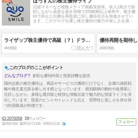
ほっすんの株主優待ライフ
日経マネーなど複数メディア掲載実績有。収入1馬力で節
約しながら資産を築き現物で200銘柄以上保有中。株主優
待で抑えた出費を再投資に回し優待生活を加速させてい
ます。このブログを通し株主優待の魅力や楽しさを感じ
てもらえると嬉しいです。
ライザップ株主優待で高級（？）ドライヤーが届いた！
4時間前
28時間前
このブログのここがポイント
多彩な優待内容と投資好機を提供
国内企業の株主優待は、商品やサービスの獲得だけでなく、企業の成長戦
略や株主還元策を映し出す鏡となっています。個別銘柄の動向や改善策に
注目しながら、多様な選択肢と軽快な情報伝達で魅力的な投資ライフを演
出しています。投資のヒントやトレンドも伝え、実用性と楽しさを併せ持
つ内容構成が特徴です。
2070058
19
週間IN:
550
週間OUT:
1390
月間IN:
2130