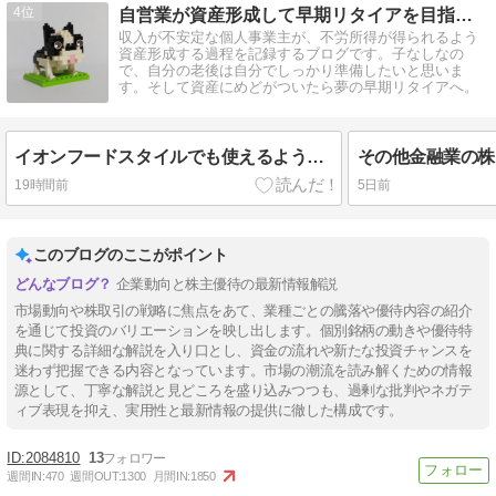
4
自営業が資産形成して早期リタイアを目指すブログ
収入が不安定な個人事業主が、不労所得が得られるよう
資産形成する過程を記録するブログです。子なしなの
で、自分の老後は自分でしっかり準備したいと思いま
す。そして資産にめどがついたら夢の早期リタイアへ。
イオンフードスタイルでも使えるようになった
その他金融業の株
19時間前
5日前
このブログのここがポイント
企業動向と株主優待の最新情報解説
市場動向や株取引の戦略に焦点をあて、業種ごとの騰落や優待内容の紹介
を通じて投資のバリエーションを映し出します。個別銘柄の動きや優待特
典に関する詳細な解説を入り口とし、資金の流れや新たな投資チャンスを
迷わず把握できる内容となっています。市場の潮流を読み解くための情報
源として、丁寧な解説と見どころを盛り込みつつも、過剰な批判やネガテ
ィブ表現を抑え、実用性と最新情報の提供に徹した構成です。
2084810
13
週間IN:
470
週間OUT:
1300
月間IN:
1850