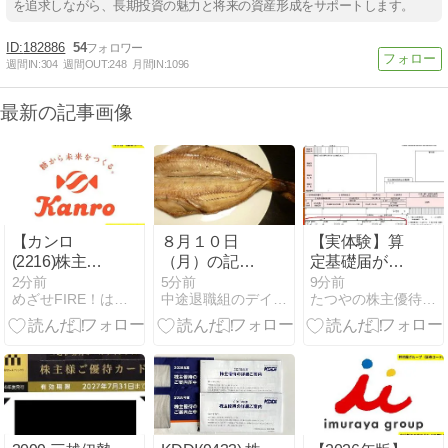
を追求しながら、長期投資の魅力と将来の資産形成をサポートします。
182886
54
週間IN:
304
週間OUT:
248
月間IN:
1096
最新の記事画像
【カンロ
８月１０日
【実体験】算
(2216)株主優
（月）の記録
定基礎届が差
待】ピュレグ
☆
し戻しに｜新
2分前
5分前
9分前
めざせFIRE！はやまるのおすすめ優待＆高配当株
中途退職組のデイトレード＆株主優待生活日記
たつやの株主優待＆配当金・分配金で まったりライフ！
ミがもらえ
設法人の役員
る!? 配当＋優
報酬ゼロでや
待の実力を解
りがちな書き
説！
方のミスと正
しい記入例