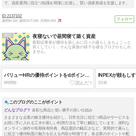
で、資産運用に役立つ知識を簡潔に伝達し、賢い資産形成を支援します。
2137102
週間IN:
100
週間OUT:
280
月間IN:
350
20
夜寝ないで昼間寝て築く資産
夜勤従事者が優待を楽しみに日々の暮らしをちょこっと
良くしていく…そんな家族の様子を綴るブログかもしれ
ません。
バリューHRの優待ポイントをdポイントへ等価交換
8時間前
2日前
このブログのここがポイント
多彩な商品と使い勝手の良い仕組み
さまざまな企業の株主優待を紹介し、日常生活に役立つ商品やサービスを
お得に手に入れる工夫や新しい利用方法を丁寧に解説しています。便利な
オンライン操作や長期保有特典、商品選択の幅広さなど、実用的で暮らし
に役立つ優待制度の魅力を伝える内容が特徴です。各企業のポイントや配