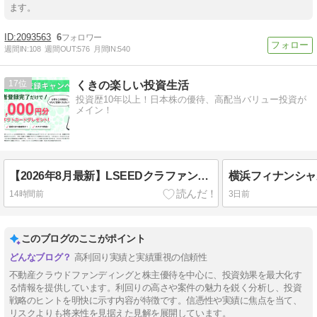
ます。
2093563
6
週間IN:
108
週間OUT:
576
月間IN:
540
17
くきの楽しい投資生活
投資歴10年以上！日本株の優待、高配当バリュー投資が
メイン！
【2026年8月最新】LSEEDクラファン！Amazonギフトカード最大6,000円分をもらう方法
14時間前
3日前
このブログのここがポイント
高利回り実績と実績重視の信頼性
不動産クラウドファンディングと株主優待を中心に、投資効果を最大化す
る情報を提供しています。利回りの高さや案件の魅力を鋭く分析し、投資
戦略のヒントを明快に示す内容が特徴です。信憑性や実績に焦点を当て、
リスクよりも将来性を見据えた見解を展開しています。