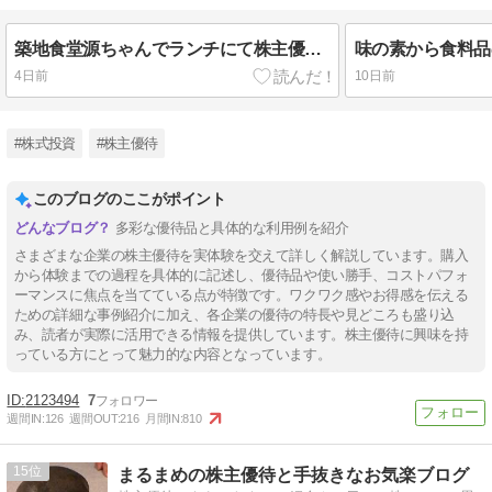
築地食堂源ちゃんでランチにて株主優待利用
味の素から食料品
4日前
10日前
#株式投資
#株主優待
このブログのここがポイント
多彩な優待品と具体的な利用例を紹介
さまざまな企業の株主優待を実体験を交えて詳しく解説しています。購入
から体験までの過程を具体的に記述し、優待品や使い勝手、コストパフォ
ーマンスに焦点を当てている点が特徴です。ワクワク感やお得感を伝える
ための詳細な事例紹介に加え、各企業の優待の特長や見どころも盛り込
み、読者が実際に活用できる情報を提供しています。株主優待に興味を持
っている方にとって魅力的な内容となっています。
2123494
7
週間IN:
126
週間OUT:
216
月間IN:
810
15
まるまめの株主優待と手抜きなお気楽ブログ