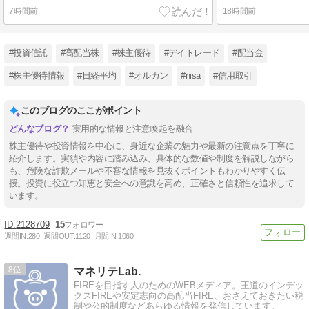
7時間前
18時間前
#投資信託
#高配当株
#株主優待
#デイトレード
#配当金
#株主優待情報
#日経平均
#オルカン
#nisa
#信用取引
このブログのここがポイント
実用的な情報と注意喚起を融合
株主優待や投資情報を中心に、身近な企業の魅力や最新の注意点を丁寧に
紹介します。実績や内容に踏み込み、具体的な数値や制度を解説しながら
も、危険な詐欺メールや不審な情報を見抜くポイントもわかりやすく伝
授。投資に役立つ知恵と安全への意識を高め、正確さと信頼性を追求して
います。
2128709
15
週間IN:
280
週間OUT:
1120
月間IN:
1060
8
マネリテLab.
FIREを目指す人のためのWEBメディア。王道のインデッ
クスFIREや安定志向の高配当FIRE、おさえておきたい税
制や公的制度などあらゆる情報を発信しています。