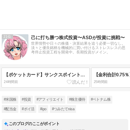
21
己に打ち勝つ株式投資〜ASDが投資に挑戦〜
世界情勢や日々の株価・決算結果を追う必要一切なし。
淡々と優良銘柄を機械的に買い付けるストレスレスの思
考停止投資工程を開発中。長期投資がメイン。
【ポケットカード】サンクスポイントプログラム利用金額の稼ぎ方
24時間前
25時間前
#米国株
#投資
#アフィリエイト
#株主優待
#ベトナム株
#配当金
#ポイ活
#ipo
#つみたてnisa
このブログのここがポイント