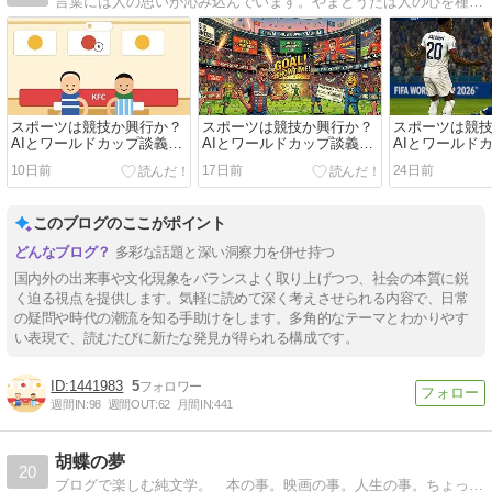
言葉には人の思いが沁み込んでいます。やまとうたは人の心を種としてよろづの言の葉とぞなれりける─古今和歌集仮名序
スポーツは競技か興行か？
スポーツは競技か興行か？
スポーツは競
AIとワールドカップ談義
AIとワールドカップ談義
AIとワールド
（下）
（中）
（上）
10日前
17日前
24日前
このブログのここがポイント
多彩な話題と深い洞察力を併せ持つ
国内外の出来事や文化現象をバランスよく取り上げつつ、社会の本質に鋭
く迫る視点を提供します。気軽に読めて深く考えさせられる内容で、日常
の疑問や時代の潮流を知る手助けをします。多角的なテーマとわかりやす
い表現で、読むたびに新たな発見が得られる構成です。
1441983
5
週間IN:
98
週間OUT:
62
月間IN:
441
胡蝶の夢
20
ブログで楽しむ純文学。 本の事。映画の事。人生の事。ちょっぴり笑えてちょっぴり泣けるエッセイ集。