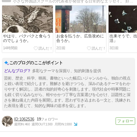
小さな外国語スクールの代表者が発信する日常的なエッセイ。 好奇心と知性的な笑いを心がけている。
やはり、バクバクと食らう
お金を払うか、広告攻めに
出来そうで、
のでしょうか。
合うか。
活」
14時間前
2日前
3日前
このブログのここがポイント
多彩なテーマを深掘り、知的刺激を提供
芸術、歴史、科学、映画、書物といった幅広いジャンルから、独自の視点
と鋭い表現で紹介します。難解さを避けつつも、深みのあるテーマをわか
りやすく解説し、読者の知的好奇心を刺激します。現代社会や時事問題に
も鋭く切り込みながら、軽やかかつ丁寧な言葉選びを心がけ、話題性と深
さを兼ね備えた内容を展開します。思わず引き込まれる一文と、洗練され
た表現を通じて、知的な興味の追求を促します。
1062536
19
週間IN:
460
週間OUT:
1300
月間IN:
1930