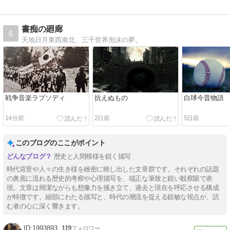
書痴の廻廊
6
天地日月東西南北、三千世界泡沫の夢。
戦争音楽ラプソディ
抗えぬもの
白球今昔物語
14分前
2日前
5日前
このブログのここがポイント
歴史と人間模様を鋭く描写
時代背景や人々の生き様を緻密に映し出した文章群です。それぞれの話題
の奥底に流れる歴史的考察や心理描写を、端正な筆致と鋭い観察眼で表
現。文章は簡潔ながらも想像力を掻き立て、過去と現在を呼応させる構成
が特徴です。細部にわたる描写と、時代の潮流を捉える鋭敏な視点が、読
む者の心に深く響きます。
1993893
119