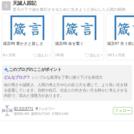
天誠人踪記
5
普天の下で誠を敷衍させるために生きようと決心した人間の精神の踪跡を記したもの
箴言#9 豊かさと貧しさ
箴言#8 命を繋ぐ
箴言#7 失う前
6ヶ月前
1年前
1年1ヶ月前
このブログのここがポイント
シンプルな真理を丁寧に掘り下げる表現力
命の尊さや誠実さ、人間の考え方や心の在り方を通じて、より良い生き様
を提案しています。自然や自己、社会との向き合い方を静かに考えさせる
内容で、深みと浸透力があります。
2113771
9
週間IN:
400
週間OUT:
540
月間IN:
1940