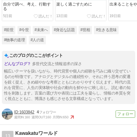
自分で調べ、考え、行動す
楽しく過ごすために
出来ることを
る
5日前
13日前
19日前
#前世
#今世
#未来へ
#身近な話題
#世相
#生きる意味
#物事の道理
#人の道
このブログのここがポイント
多世代交流と情報追求の深さ
幅広いテーマを扱いながら、時代背景や個人の経験を巧みに織り交ぜてい
るのが特徴です。アナログとデジタルの連続性や、それに伴う思考の変遷
を鋭く捉え、きめ細やかな考察とともにわかりやすく伝えます。時代の流
れを背景に、人生の実体験や社会の動向を鮮やかに映し出し、読む者の知
性を刺激します。言葉の選び方や表現には工夫を凝らし、情報の本質を突
く視点とともに、博識さも感じさせる文章構成となっています。
1603842
4
週間IN:
160
週間OUT:
160
月間IN:
650
Kawakatuワールド
13