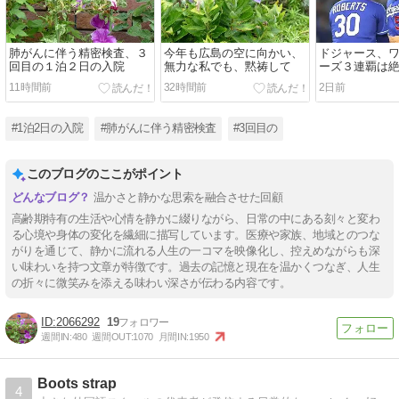
肺がんに伴う精密検査、３
今年も広島の空に向かい、
ドジャース、
回目の１泊２日の入院
無力な私でも、黙祷して
ーズ３連覇は
して
11時間前
32時間前
2日前
#1泊2日の入院
#肺がんに伴う精密検査
#3回目の
このブログのここがポイント
温かさと静かな思索を融合させた回顧
高齢期特有の生活や心情を静かに綴りながら、日常の中にある刻々と変わ
る心境や身体の変化を繊細に描写しています。医療や家族、地域とのつな
がりを通じて、静かに流れる人生の一コマを映像化し、控えめながらも深
い味わいを持つ文章が特徴です。過去の記憶と現在を温かくつなぎ、人生
の折々に微笑みを添える味わい深さが伝わる内容です。
2066292
19
週間IN:
480
週間OUT:
1070
月間IN:
1950
Boots strap
4