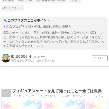
#エッセイスト
このブログのここがポイント
心理や身体の繊細な観察と表現力
多彩なテーマを通じ、日常の些細な体験や歴史的な背景を鋭く描写してい
る。文章には自然な表現と具体的な描写が散りばめられ、読者に身近なテ
ーマながらも深い思索を促す内容となっている。個性的な観点と説得力あ
る文章構成を特色としている。
1599098
4
週間IN:
140
週間OUT:
130
月間IN:
480
フィギュアスケートを見て知ったこと〜全ては世界を映し出す鏡
17
フィギュアスケートだけでなく、占い師、カウンセラー、ライフコンサルタントとして感じたことや思ったこと、大切なことを伝えます。