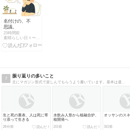
名付けの、不
思議。
23時間前
素晴らしい日々〜Splendid days
振り返りの多いこと
7
主にマガジン形式で楽しんでもらうよう書いています。基本は遺言のようなもの。若い世代や他の人々に、生きてきた振り返りのバトン。気持ちを共有できればいいのに。
生と死の裏表、人は死に寄
水飲み人形から核融合炉、
オッサンのス
り添って生きる
核開発へ
26分前
2日前
3日前