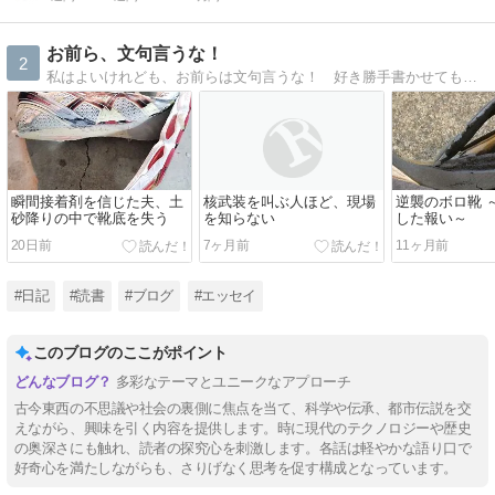
お前ら、文句言うな！
2
私はよいけれども、お前らは文句言うな！ 好き勝手書かせてもらう。
瞬間接着剤を信じた夫、土
核武装を叫ぶ人ほど、現場
逆襲のボロ靴 
砂降りの中で靴底を失う
を知らない
した報い～
20日前
7ヶ月前
11ヶ月前
#日記
#読書
#ブログ
#エッセイ
このブログのここがポイント
多彩なテーマとユニークなアプローチ
古今東西の不思議や社会の裏側に焦点を当て、科学や伝承、都市伝説を交
えながら、興味を引く内容を提供します。時に現代のテクノロジーや歴史
の奥深さにも触れ、読者の探究心を刺激します。各話は軽やかな語り口で
好奇心を満たしながらも、さりげなく思考を促す構成となっています。