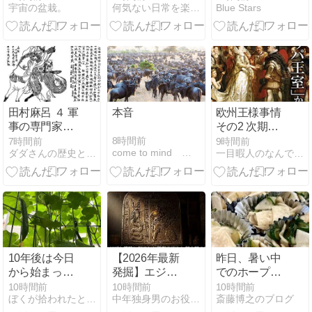
宇宙の盆栽。
何気ない日常を楽しみながら‥‥
Blue Stars
め
田村麻呂 ４ 軍
本音
欧州王様事情
事の専門家一
その2 次期継
族
承者が男性の
8時間前
7時間前
9時間前
come to mind
ダダさんの歴史と人物
一目暇人のなんでもブログ
国
10年後は今日
【2026年最新
昨日、暑い中
から始まって
発掘】エジプ
でのホープ食
いる
ト墓碑に刻ま
堂、祝福され
10時間前
10時間前
10時間前
ぼくが拾われたときの話をしよう
中年独身男のお役立ち情報局
斎藤博之のブログ
れた異例の
ました。