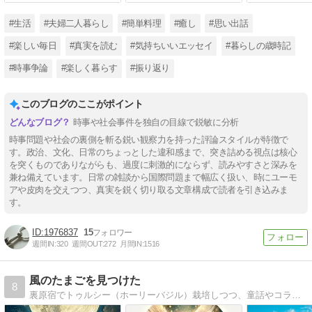
#生活
#夫婦二人暮らし
#簡単料理
#癒し
#思い出話
#楽しい毎日
#真実を読む
#気持ちいいエッセイ
#暮らしの歳時記
#時事争論
#楽しく暮らす
#振り返り
このブログのここがポイント
時事や社会事件を独自の目線で鋭敏に分析
時事問題や社会の裏側を斬る鋭い観察力を持った評論スタイルが特徴で
す。政治、文化、日常のちょっとした違和感まで、突き詰める視点は核心
を突くものでありながらも、過度に刺激的にならず、読みやすさと深みを
兼ね備えています。日常の雑談から国際問題まで幅広く扱い、時にユーモ
アや皮肉を交えつつ、真実を鋭く切り取る文章構成で読者を引き込みま
す。
1976837
15
週間IN:
320
週間OUT:
272
月間IN:
1516
風のたまごを見つけた
8
裏原宿でトゥルシー（ホーリーバジル）栽培しつつ、童話やコラムを執筆。光や風、水や土のような言葉をシェアしたいと願う。テーマはこの宇宙を生きる、静かなときめき。