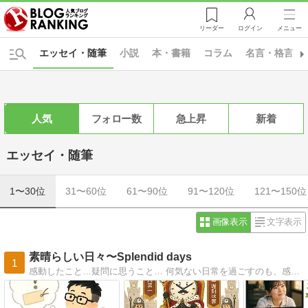
リーダー
ログイン
メニュー
エッセイ・随筆
小説
本・書籍
コラム
名言・格言・
人気
フォロー数
急上昇
新着
エッセイ・随筆
1〜30位
31〜60位
61〜90位
91〜120位
121〜150位
画像表示
文字表示
素晴らしい日々〜Splendid days
1
感動したこと…疑問に思うこと… 何気ない日常を過ごすのも、感謝に満ちた日々を過ごすのも自分次第…