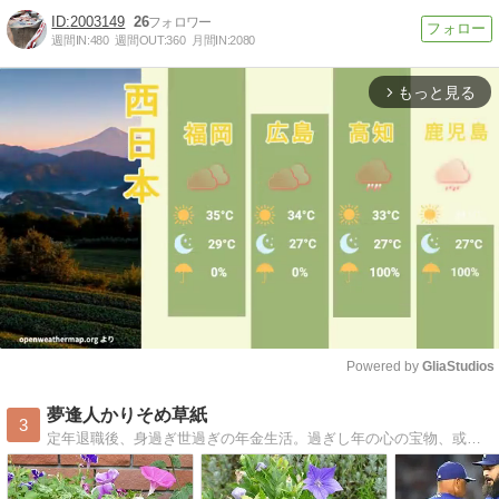
2003149
26
週間IN:
480
週間OUT:
360
月間IN:
2080
もっと見る
arrow_forward_ios
Powered by 
GliaStudios
Mute
夢逢人かりそめ草紙
3
定年退職後、身過ぎ世過ぎの年金生活。過ぎし年の心の宝物、或いは日常生活のあふれる思いを真摯に、ときには楽しく投稿【夢逢人かりそめ草紙 】