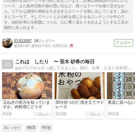
の心情や生活の一コマを巧みに伝えています。記事は猫雑誌や日常のエピ
ソード、また創作活動や旅の思い出など、様々なテーマを織り交ぜなが
ら、リアルな感情や興味を引き出すエピソードを映し出しています。温か
さとユーモア、そしてペットと人の絆を感じさせるコンテンツが中心で
す。知的好奇心を刺激しつつも、心に響く温もりを伝えようとする工夫が
随所に見られます。
823087
14
週間IN:
190
週間OUT:
620
月間IN:
780
これは したり 〜 笹木 砂希の毎日
10
gooブログから引っ越してきました。旅行、仕事、ときどき料理。私のワハハな日常を紹介します。
玉ねぎの実力を知っていま
30分待つのだ 焼き立てマド
素直に喜べな
すか。肉料理にどうぞ
レーヌ
5日前
12日前
19日前
#エッセイ
#教育
#学校