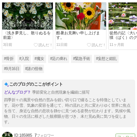
〈浅き夢見し、散りぬるを
酷暑お見舞い申し上げま
徒然の記〈大
前篇〉
す。
獏（ばく）の
ィ〉
3日前
11日前
11ヶ月前
#骨折
#入院
#魔女
#足の痺れ
#緊急手術
#妄想と錯乱
#9月16日
#謎の怪物
このブログのここがポイント
季節変化と自然現象を繊細に描写
四季折々の風景や自然の営みを鋭い切り口で綴ることを特徴としていま
す。花や雪、気象の変容を通じて、時の流れと共に変わりゆく世界に焦点
を当て、身近な自然の息吹を静かに見つめる姿勢が伝わります。気候や風
物、日々の生活に根ざした観察眼が息づき、未だ見ぬ美に気づを促しま
す。
185985
7