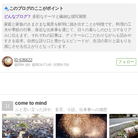
このブログのここがポイント
多彩なテーマと繊細な描写展開
家庭と家族のさまざまな風景を鮮明に描き出すことが特徴です。料理の工
夫や季節の行事、身近な出来事を通じて、日々の暮らしのひとコマをリア
ルに伝えます。それぞれの記事は、ディテールにこだわりながらも読みや
すさを追求。自然な語り口と豊かなエピソードが、生活の彩りと温もりを
感じさせる仕上がりとなっています。
636622
週間IN:
180
週間OUT:
140
月間IN:
750
come to mind
11
ふと思い立った詩や、妄言、小説、出来事への感想