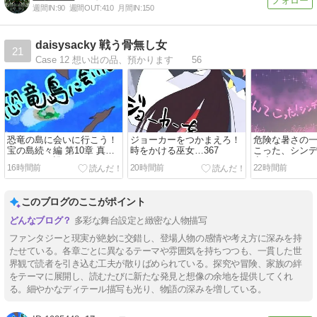
週間IN:
90
週間OUT:
410
月間IN:
150
daisysacky 戦う骨無し女
21
Case 12 想い出の品、預かります 56
恐竜の島に会いに行こう！
ジョーカーをつかまえろ！
危険な暑さの
宝の島続々編 第10章 真の
時をかける巫女…367
こった、シンデ
ヒーローは誰だ？…103
章 初めてのデ
16時間前
20時間前
22時間前
このブログのここがポイント
多彩な舞台設定と緻密な人物描写
ファンタジーと現実が絶妙に交錯し、登場人物の感情や考え方に深みを持
たせている。各章ごとに異なるテーマや雰囲気を持ちつつも、一貫した世
界観で読者を引き込む工夫が散りばめられている。探究や冒険、家族の絆
をテーマに展開し、読むたびに新たな発見と想像の余地を提供してくれ
る。細やかなディテール描写も光り、物語の深みを増している。