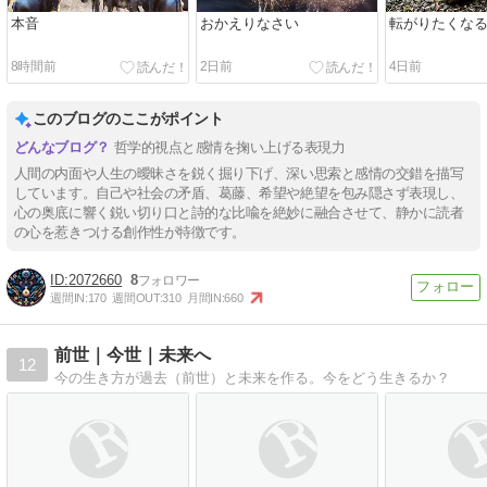
本音
おかえりなさい
転がりたくな
8時間前
2日前
4日前
このブログのここがポイント
哲学的視点と感情を掬い上げる表現力
人間の内面や人生の曖昧さを鋭く掘り下げ、深い思索と感情の交錯を描写
しています。自己や社会の矛盾、葛藤、希望や絶望を包み隠さず表現し、
心の奥底に響く鋭い切り口と詩的な比喩を絶妙に融合させて、静かに読者
の心を惹きつける創作性が特徴です。
2072660
8
週間IN:
170
週間OUT:
310
月間IN:
660
前世｜今世｜未来へ
12
今の生き方が過去（前世）と未来を作る。今をどう生きるか？