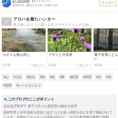
1925448
17
週間IN:
80
週間OUT:
198
月間IN:
354
アロハを着たハンター
22
再び旅に出ようと思いますエキサイティングな旅に
カオスも無も同じ
アザミと月見草
量子世界にど
い
2日前
4日前
6日前
#山
#小説
#政治
#旅
#海
#夢
#絶望
#希望
#生
#死
#荒野
#ハードボイルド
このブログのここがポイント
量子力学と仏教思想の融合を追究
精神世界と科学技術を絶妙に結びつける深い洞察を含む文章で構成されて
います。波動やエネルギーの理論を中心に、古の仏教経典や密教の密義、