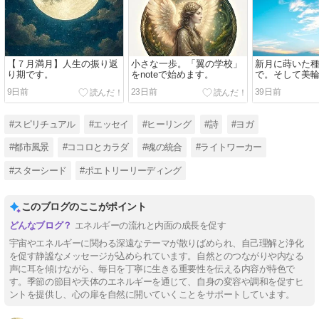
【７月満月】人生の振り返
小さな一歩。「翼の学校」
新月に蒔いた
り期です。
をnoteで始めます。
で。そして美
へ。
9日前
23日前
39日前
#スピリチュアル
#エッセイ
#ヒーリング
#詩
#ヨガ
#都市風景
#ココロとカラダ
#魂の統合
#ライトワーカー
#スターシード
#ポエトリーリーディング
このブログのここがポイント
エネルギーの流れと内面の成長を促す
宇宙やエネルギーに関わる深遠なテーマが散りばめられ、自己理解と浄化
を促す静謐なメッセージが込められています。自然とのつながりや内なる
声に耳を傾けながら、毎日を丁寧に生きる重要性を伝える内容が特色で
す。季節の節目や天体のエネルギーを通じて、自身の変容や調和を促すヒ
ントを提供し、心の扉を自然に開いていくことをサポートしています。