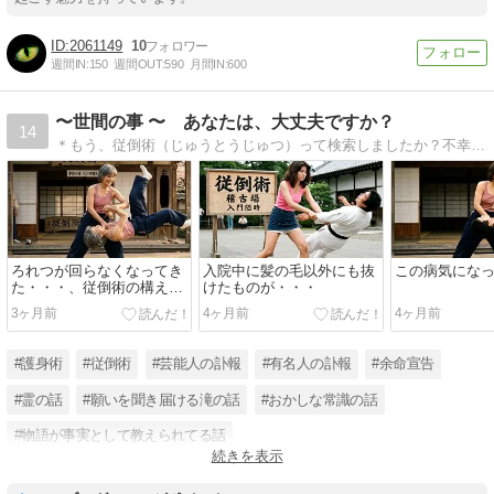
2061149
10
週間IN:
150
週間OUT:
590
月間IN:
600
〜世間の事 〜 あなたは、大丈夫ですか？
14
＊もう、従倒術（じゅうとうじゅつ）って検索しましたか？不幸はたたみ掛け、容赦しません。しかし、その人生も運命なのでしょう。世間の事や人生のエピソードを中心にエッセイ。
ろれつが回らなくなってき
入院中に髪の毛以外にも抜
この病気にな
た・・・、従倒術の構えと
けたものが・・・
は
3ヶ月前
4ヶ月前
4ヶ月前
#護身術
#従倒術
#芸能人の訃報
#有名人の訃報
#余命宣告
#霊の話
#願いを聞き届ける滝の話
#おかしな常識の話
#物語が事実として教えられてる話
続きを表示
#間違いも共有で事実に成ってしまう話
#不幸な話
#冬のソナタ