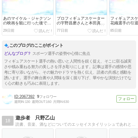
あのマイケル・ジャクソン
プロフィギュアスケーター
フィギュアス
の映画を観に行った後で知
の宇野昌磨さんと本田真凛
花織選手の引
った大切なことは・・
さんがアイスダンスで競技
改めていいな
29日前
77日前
85日前
復帰するそうです！
は・・
このブログのここがポイント
スポーツ選手の姿勢や心情に焦点
フィギュアスケート選手の熱い思いと人間性を鋭く捉え、そこに宿る誠実
さや積み重ねる努力の美しさを浮き彫りにします。記事は選手の感情や思
考に寄り添いながら、その魅力やドラマを熱く伝え、読者の共感と感動を
誘います。選手の舞台裏や人間味を深く掘り下げ、華やかな演技だけでな
く心の動きも巧みに表現します。
2067392
9
週間IN:
130
週間OUT:
160
月間IN:
630
遊歩者 只野乙山
18
読書、音楽、酒などについてのエッセイスタイリッシュであれという理想から離れていくことへのささやかなる抵抗の試み