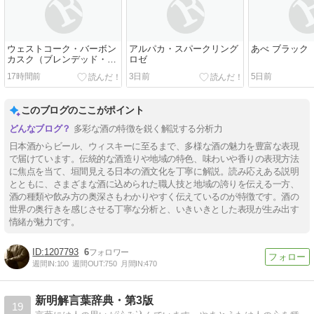
ウェストコーク・バーボン
アルパカ・スパークリング
あべ ブラック
カスク（ブレンデッド・ア
ロゼ
イリッシュ）
17時間前
3日前
5日前
このブログのここがポイント
多彩な酒の特徴を鋭く解説する分析力
日本酒からビール、ウィスキーに至るまで、多様な酒の魅力を豊富な表現
で届けています。伝統的な酒造りや地域の特色、味わいや香りの表現方法
に焦点を当て、垣間見える日本の酒文化を丁寧に解説。読み応えある説明
とともに、さまざまな酒に込められた職人技と地域の誇りを伝える一方、
酒の種類や飲み方の奥深さもわかりやすく伝えているのが特徴です。酒の
世界の奥行きを感じさせる丁寧な分析と、いきいきとした表現が生み出す
情緒が魅力です。
1207793
6
週間IN:
100
週間OUT:
750
月間IN:
470
新明解言葉辞典・第3版
19