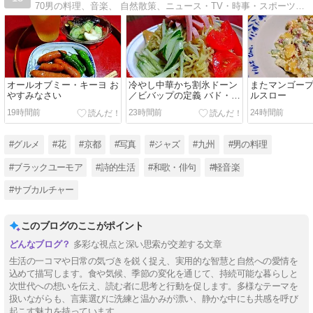
70男の料理、音楽、 自然散策、ニュース・TV・時事・スポーツの愚痴や賛美とか、なんでもあり
オールオブミー・キーヨ お
冷やし中華かち割氷ドーン
またマンゴー
やすみなさい
／ビバップの定義 バド・パ
ルスロー
ウエルトリオ バードランド
19時間前
23時間前
24時間前
ブルース
#グルメ
#花
#京都
#写真
#ジャズ
#九州
#男の料理
#ブラックユーモア
#詩的生活
#和歌・俳句
#軽音楽
#サブカルチャー
このブログのここがポイント
多彩な視点と深い思索が交差する文章
生活の一コマや日常の気づきを鋭く捉え、実用的な智慧と自然への愛情を
込めて描写します。食や気候、季節の変化を通じて、持続可能な暮らしと
次世代への想いを伝え、読む者に思考と行動を促します。多様なテーマを
扱いながらも、言葉選びに洗練と温かみが漂い、静かな中にも共感を呼び
起こす魅力を持っています。