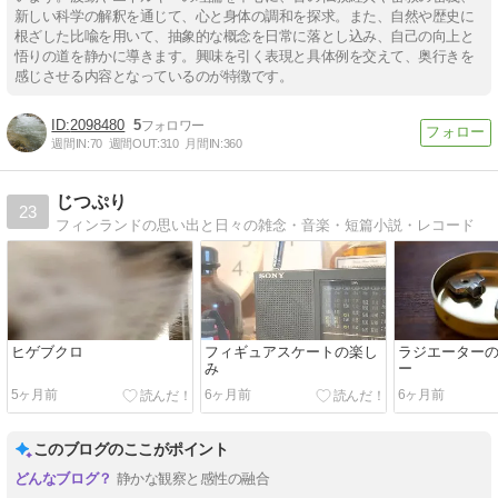
新しい科学の解釈を通じて、心と身体の調和を探求。また、自然や歴史に
根ざした比喩を用いて、抽象的な概念を日常に落とし込み、自己の向上と
悟りの道を静かに導きます。興味を引く表現と具体例を交えて、奥行きを
感じさせる内容となっているのが特徴です。
2098480
5
週間IN:
70
週間OUT:
310
月間IN:
360
じつぷり
23
フィンランドの思い出と日々の雑念・音楽・短篇小説・レコード
ヒゲブクロ
フィギュアスケートの楽し
ラジエーター
み
ー
5ヶ月前
6ヶ月前
6ヶ月前
このブログのここがポイント
静かな観察と感性の融合