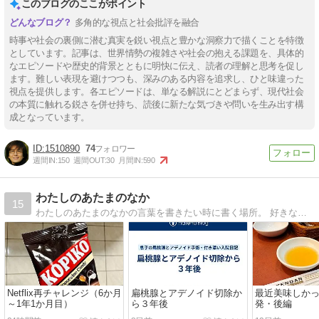
このブログのここがポイント
多角的な視点と社会批評を融合
時事や社会の裏側に潜む真実を鋭い視点と豊かな洞察力で描くことを特徴
としています。記事は、世界情勢の複雑さや社会の抱える課題を、具体的
なエピソードや歴史的背景とともに明快に伝え、読者の理解と思考を促し
ます。難しい表現を避けつつも、深みのある内容を追求し、ひと味違った
視点を提供します。各エピソードは、単なる解説にとどまらず、現代社会
の本質に触れる鋭さを併せ持ち、読後に新たな気づきや問いを生み出す構
成となっています。
1510890
74
週間IN:
150
週間OUT:
30
月間IN:
590
わたしのあたまのなか
15
わたしのあたまのなかの言葉を書きたい時に書く場所。 好きな本や好きな海外ドラマ、映画の感想や、お出かけの記録や日々の中で思ったことなど。大阪府枚方市出身、京都府在住。散歩が好き。
Netflix再チャレンジ（6か月
扁桃腺とアデノイド切除か
最近美味しかっ
～1年1か月目）
ら３年後
発・後編