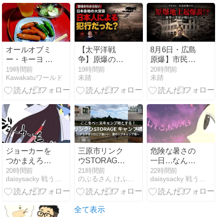
オールオブミ
【太平洋戦
8月6日・広島
ー・キーヨ お
争】原爆の4
原爆】市民を
やすみなさい
日前、一夜で
大量虐殺した
19時間前
19時間前
20時間前
Kawakatuワールド
未踏
未踏
4都市が焼か
のは誰か？原
れた――日本
爆地上起爆と
が受けた空襲
燃料会館が暴
は“地上・地
く軍隊の偽旗
下”からも行わ
作戦
れたのか？
ジョーカーを
三原市リンク
危険な暑さの
つかまえろ！
ウSTORAGE
一日…なんて
時をかける巫
をブログレビ
こった、シン
20時間前
21時間前
22時間前
daisysacky 戦う骨無し女
のぶるさん けふはどこ行く？
daisysacky 戦う骨無し女
女…367
ュー！キャン
デレラ？第3
プサイトの魅
章 初めてのデ
力やおすすめ
ート…５
層を解説
全て表示