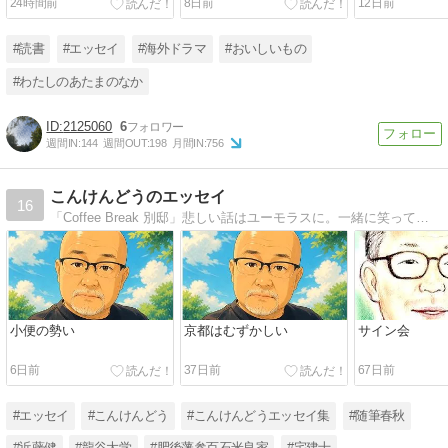
24時間前
8日前
12日前
#読書
#エッセイ
#海外ドラマ
#おいしいもの
#わたしのあたまのなか
2125060
6
週間IN:
144
週間OUT:
198
月間IN:
756
こんけんどうのエッセイ
16
「Coffee Break 別邸」悲しい話はユーモラスに。一緒に笑ってもらえれば ^_^
小便の勢い
京都はむずかしい
サイン会
6日前
37日前
67日前
#エッセイ
#こんけんどう
#こんけんどうエッセイ集
#随筆春秋
#近藤健
#龍谷大学
#肥後藩参百石米良家
#宅建士