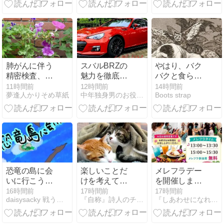
神々と超文明
の謎
肺がんに伴う
スバルBRZの
やはり、バク
精密検査、３
魅力を徹底解
バクと食らう
回目の１泊２
説！スバル魂
のでしょう
11時間前
12時間前
14時間前
夢逢人かりそめ草紙
中年独身男のお役立ち情報局
Boots strap
日の入院
を受け継ぐス
か。
ポーツカーの
系譜
恐竜の島に会
楽しいことだ
メレフラデー
いに行こう！
けを考えてい
を開催しま
宝の島続々編
たい。（日
す！！
16時間前
17時間前
17時間前
daisysacky 戦う骨無し女
『自称』詩人のチラシの裏。
『しあわせになれるブログ』
第10章 真のヒ
記）
ーローは誰
だ？…103