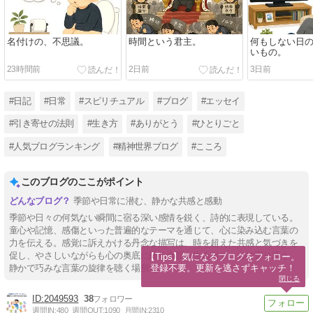
名付けの、不思議。
時間という君主。
何もしない日
いもの。
23時間前
2日前
3日前
#日記
#日常
#スピリチュアル
#ブログ
#エッセイ
#引き寄せの法則
#生き方
#ありがとう
#ひとりごと
#人気ブログランキング
#精神世界ブログ
#こころ
このブログのここがポイント
季節や日常に潜む、静かな共感と感動
季節や日々の何気ない瞬間に宿る深い感情を鋭く、詩的に表現している。
童心や記憶、感傷といった普遍的なテーマを通じて、心に染み込む言葉の
力を伝える。感覚に訴えかける丹念な描写は、時を超えた共感と気づきを
促し、やさしいながらも心の奥底に残る余韻を生み出す。心に寄り添う、
【Tips】気になるブログをフォロー。

登録不要。更新を逃さずキャッチ！
静かで巧みな言葉の旋律を聴く場所だ。
閉じる
2049593
38
週間IN:
480
週間OUT:
1090
月間IN:
2310