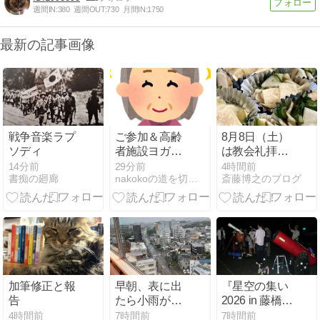
週間IN:
380
週間OUT:
730
月間IN:
1750
最新の記事画像
戦争音楽ラプ
ご参加＆高齢
8月8日（土）
ソディ
者施設ヨガの
は教会礼拝
思い出、あり
日。「イエス
14分前
29分前
4時間前
書痴の廻廊
nakokoの道を切り開く
斎藤博之のブログ
がとうござい
はぶどうの
ました。
木、父は農
夫、私たちは
枝。」がメッ
セージです。
加筆修正と報
早朝、表に出
『星空の集い
告
たら小雨が降
2026 in 藤橋』
っていたので
開催情報まと
4時間前
7時間前
7時間前