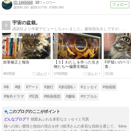
1945668
10
週間IN:
200
週間OUT:
90
月間IN:
980
宇宙の盆栽。
9
講談社より作家デビューしちゃいました。趣味熱丸出しですが、ホロリ話やら笑い話と、「小さな幸せ」、お届け致します。
加筆修正と報告
【３】わたしを作った生き
FIP疑いのベ
物たち〜偏愛生物誌
査」
4時間前
27時間前
2日前
#本
#猫
#アート
#旅行
#多頭飼い
#エッセイ
#地域猫
#海外ドラマ
#写真
#映画感想
#趣味
#サブカル
このブログのここがポイント
猫愛あふれる多彩なエッセイと写真
猫への深い愛情と独自の視点を持つ猫澤さんの多彩な投稿を通じて、 feline