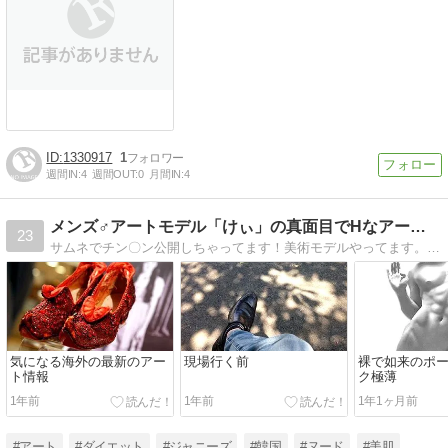
1330917
1
週間IN:
4
週間OUT:
0
月間IN:
4
メンズ♂アートモデル「けぃ」の真面目でHなアートブログ
23
サムネでチン〇ン公開しちゃってます！美術モデルやってます。アートの真面目な情報とHな両方。主な現場は絵の教室や画壇、美大などですが個人でも依頼も受け付けてます。 【(｀・ω・´)】身長176cm、体重68kg、アソコ18cm
気になる海外の最新のアー
現場行く前
裸で如来のポ
ト情報
ク極薄
1年前
1年前
1年1ヶ月前
#アート
#ダイエット
#ジャニーズ
#韓国
#ヌード
#美肌