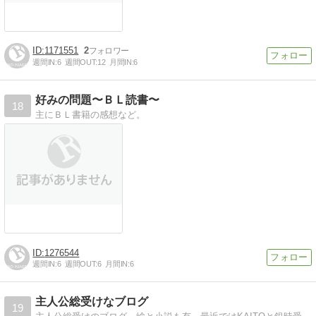
1171551
2
週間IN:
6
週間OUT:
12
月間IN:
6
好みの問題〜ＢＬ読書〜
18
主にＢＬ書籍の感想など。
1276544
週間IN:
6
週間OUT:
6
月間IN:
6
主人公総受けなブログ
19