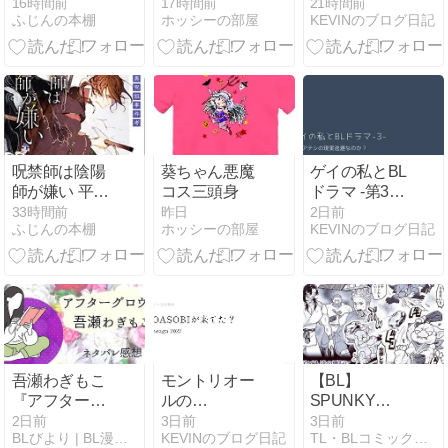
子特別版】
イベントまと
16時間前
17時間前
21時間前
ふじんの本棚
ホッシーの部屋
KEVINのブログ日記
(角川ルビー文
め
庫)
2026|Osheaga
後も見逃せな
いフェス5選
呪禁師は陰陽
葵ちゃん悪魔
ゲイの私とBL
師が嫌い 平安
コス三頭身
ドラマ -第3回-
の都・妖異呪
｜BLはアテシ
33時間前
昨日
2日前
ふじんの本棚
ホッシーの部屋
KEVINのブログ日記
詛事件考 (宝
の現実逃避な
島社文庫)
のか
吾瀬わぎもこ
モントリオー
【BL】
『アフターグ
ルの
SPUNKY
ロウ』ネタバ
OSHEAGA
GOBLIN❺
2日前
3日前
3日前
BLびより | BL漫画感想ブログ-電子書籍で快適ライ腐！-
KEVINのブログ日記
TL・BLコミック図書館
レ感想-見るか
2026に