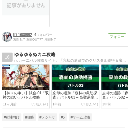
1608992
4
週間IN:
7
週間OUT:
77
月間IN:
7
ゆるゆるぬカニ攻略
16
nuカーニバル攻略サイト。「忘却の遺跡でのクリスタル獲得＆魔法検定所の報酬全獲得」を目指して、ゆるめに頑張るNU:Carnival高難易度ステージ攻略情報を載せています。
【神々の争い】試合-01「双
忘却の遺跡「森林の救助探
忘却の遺跡「
神の戦い」バトル攻略
査」バトル03 – 高難易度ス
査」バトル02 
テージ攻略
テージ攻略
11ヶ月前
1年前
1年前
#女性向け
#攻略
#ソシャゲ
#bl
#ゲーム攻略