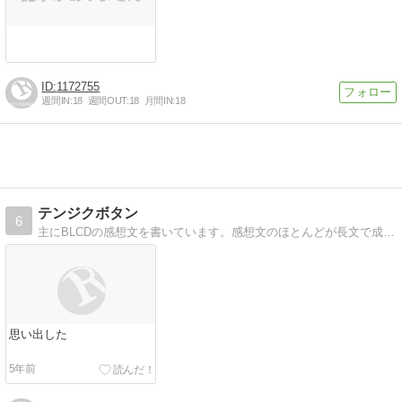
1172755
週間IN:
18
週間OUT:
18
月間IN:
18
テンジクボタン
6
主にBLCDの感想文を書いています。感想文のほとんどが長文で成り立っています。
思い出した
5年前