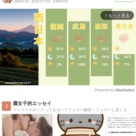
週間IN:
201
週間OUT:
393
月間IN:
894
もっと見る
arrow_forward_ios
Powered by 
GliaStudios
Mute
腐女子的エッセイ
3
マイスマホがバグってるせいでフォロー解除⇔フォローし直しを繰り返してます（そのせいで毎日幻のフォロワーが増えてるっていう...困った...）