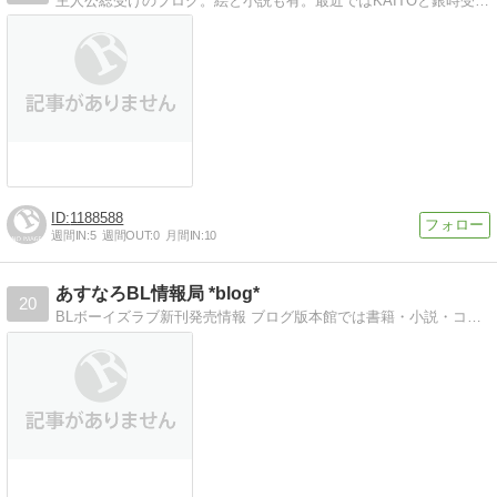
主人公総受けのブログ。絵と小説も有。最近ではKAITOと銀時受けが好き。その他にもいろいろと扱ってます。
1188588
週間IN:
5
週間OUT:
0
月間IN:
10
あすなろBL情報局 *blog*
20
BLボーイズラブ新刊発売情報 ブログ版本館では書籍・小説・コミックス・ドラマCD・リンク集などをお届けしています。