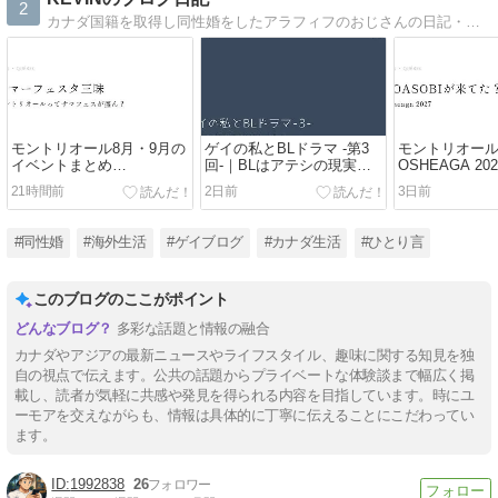
2
カナダ国籍を取得し同性婚をしたアラフィフのおじさんの日記・備忘録です。
モントリオール8月・9月の
ゲイの私とBLドラマ -第3
モントリオー
イベントまとめ
回-｜BLはアテシの現実逃
OSHEAGA 20
2026|Osheaga後も見逃せな
避なのか
YOASOBIが
21時間前
2日前
3日前
いフェス5選
ばよかったか
#同性婚
#海外生活
#ゲイブログ
#カナダ生活
#ひとり言
このブログのここがポイント
多彩な話題と情報の融合
カナダやアジアの最新ニュースやライフスタイル、趣味に関する知見を独
自の視点で伝えます。公共の話題からプライベートな体験談まで幅広く掲
載し、読者が気軽に共感や発見を得られる内容を目指しています。時にユ
ーモアを交えながらも、情報は具体的に丁寧に伝えることにこだわってい
ます。
1992838
26