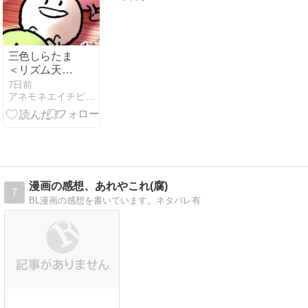
)و //／／：S字
攻め・開発編
【R18】
三色しらたま
＜リズム天国
ミラクルスタ
7日前
アネモネエイチピーラボ
ーズ＞ [イラス
ト]
漫画の感想、あれやこれ(腐)
7
BL漫画の感想を書いています。ネタバレ有