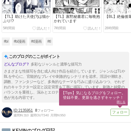
【TL】助けた天使(?)は猫か
【TL】寡黙秘書君に毎晩抱
【BL】絶倫後
ぶり!?
かれています
5時間前
7時間前
28時間前
#bl
#bl漫画
#tl漫画
#tl
このブログのここがポイント
多彩なジャンルと濃厚な描写力
さまざまな性描写を含む成人向け作品を紹介しています。ジャンルはTLや
BLを中心に、官能的なプレイや刺激的なシナリオを追求。淫語や潮吹き、
調教、ファンタジーなど、多角的なテーマを巧みに盛り込みつつ、それぞ
れのキャラクター設定と設定背景を丁寧に描写しています。刺激と純愛の
バランスを重視し、深みとエロティシズムを融合させたラインナップの特
【Tips】気になるブログをフォロー。

登録不要。更新を逃さずキャッチ！
色が光る内容です。
閉じる
2135951
8
週間IN:
310
週間OUT:
540
月間IN:
950
KEVINのブログ日記