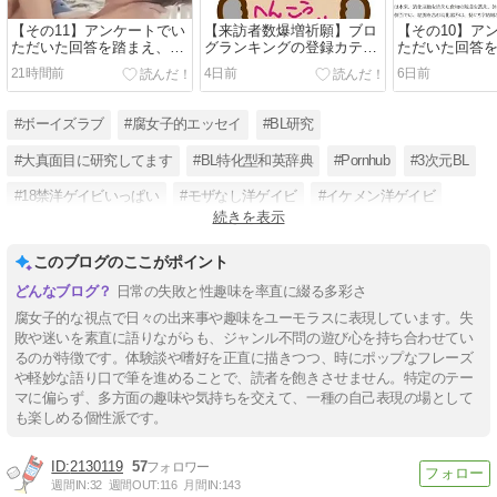
【その11】アンケートでい
【来訪者数爆増祈願】ブロ
【その10】ア
ただいた回答を踏まえ、
グランキングの登録カテゴ
ただいた回答
「再◯◯特集」しちゃう回
リーを変更してみた【目標
「再◯◯特集
21時間前
4日前
6日前
＼＼\\٩( 'ω' )و //／／：S字
10倍】
＼＼\\٩( 'ω' )و //／／：S字
攻め・開発編【R18】
攻め・開発編【
#ボーイズラブ
#腐女子的エッセイ
#BL研究
#大真面目に研究してます
#BL特化型和英辞典
#Pornhub
#3次元BL
#18禁洋ゲイビいっぱい
#モザなし洋ゲイビ
#イケメン洋ゲイビ
続きを表示
#作画用資料にぴったり
#検索が捗るエロスラング
このブログのここがポイント
日常の失敗と性趣味を率直に綴る多彩さ
腐女子的な視点で日々の出来事や趣味をユーモラスに表現しています。失
敗や迷いを素直に語りながらも、ジャンル不問の遊び心を持ち合わせてい
るのが特徴です。体験談や嗜好を正直に描きつつ、時にポップなフレーズ
や軽妙な語り口で筆を進めることで、読者を飽きさせません。特定のテー
マに偏らず、多方面の趣味や気持ちを交えて、一種の自己表現の場として
も楽しめる個性派です。
2130119
57
週間IN:
32
週間OUT:
116
月間IN:
143