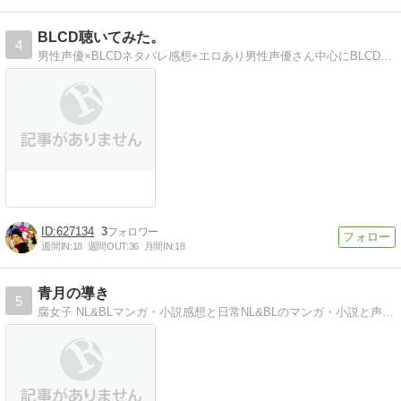
BLCD聴いてみた。
4
男性声優×BLCDネタバレ感想+エロあり男性声優さん中心にBLCD感想を激しくネタバレ×エロ要素多め＋特濃で語ってみた
627134
3
週間IN:
18
週間OUT:
36
月間IN:
18
青月の導き
5
腐女子 NL&BLマンガ・小説感想と日常NL&BLのマンガ・小説と声優ｻﾝと気になった日常を詰め込んでおります!!