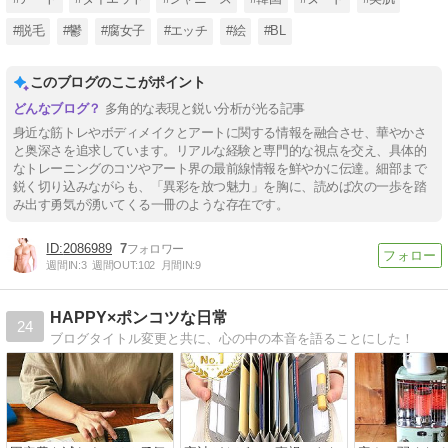
#脱毛
#鬱
#腐女子
#エッチ
#絵
#BL
このブログのここがポイント
多角的な表現と鋭い分析が光る記事
身近な筋トレやボディメイクとアートに関する情報を融合させ、華やかさ
と奥深さを追求しています。リアルな経験と専門的な視点を交え、具体的
なトレーニングのコツやアート界の最前線情報を鮮やかに伝達。細部まで
鋭く切り込みながらも、「異彩を放つ魅力」を胸に、読めば次の一歩を踏
み出す勇気が湧いてくる一冊のような存在です。
2086989
7
週間IN:
3
週間OUT:
102
月間IN:
9
HAPPY×ポンコツな日常
24
ブログタイトル変更と共に、心の中の本音を語ることにした！