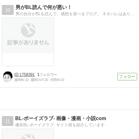
男がBL読んで何が悪い！
10
男の自分がBLを読んで、感想を述べるブログ。 ネタバレはあり。まだ発展途上ですがよろしくです。
1758391
1
週間IN:
10
週間OUT:
20
月間IN:
10
BL-ボーイズラブ- 画像・漫画・小説com
11
優良BL-ボーイズラブ- サイト様を紹介しています