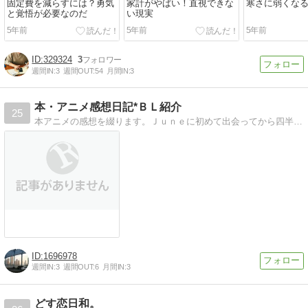
固定費を減らすには？勇気
家計がやばい！直視できな
寒さに弱くな
と覚悟が必要なのだ
い現実
5年前
5年前
5年前
329324
3
週間IN:
3
週間OUT:
54
月間IN:
3
本・アニメ感想日記*ＢＬ紹介
25
本アニメの感想を綴ります。Ｊｕｎｅに初めて出会ってから四半世紀、まさかこんなにＢＬ本が気軽に手に入る世の中になるとは…。ありがたい事です。
1696978
週間IN:
3
週間OUT:
6
月間IN:
3
どす恋日和。