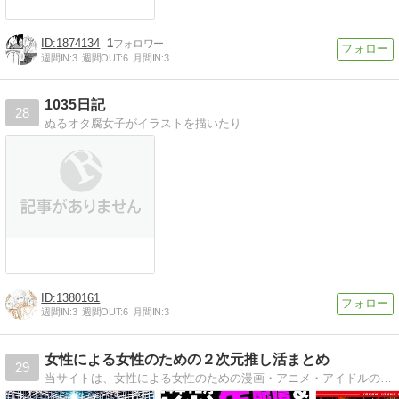
1874134
1
週間IN:
3
週間OUT:
6
月間IN:
3
1035日記
28
ぬるオタ腐女子がイラストを描いたり
1380161
週間IN:
3
週間OUT:
6
月間IN:
3
女性による女性のための２次元推し活まとめ
29
当サイトは、女性による女性のための漫画・アニメ・アイドルの推し情報や推し作品についてまとめています。サイト主はBL・ショタ好きです。