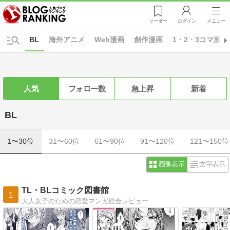
リーダー
ログイン
メニュー
BL
海外アニメ
Web漫画
創作漫画
1・2・3コマ漫画
人気
フォロー数
急上昇
新着
BL
1〜30位
31〜60位
61〜90位
91〜120位
121〜150位
画像表示
文字表示
TL・BLコミック図書館
1
大人女子のための恋愛マンガ総合レビュー