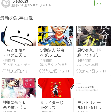
1650523
週間IN:
14
週間OUT:
21
月間IN:
14
最新の記事画像
しらたま焼き
定期購入 弱虫
悪役令息、拒
＜リズム天国
ペダル 101巻
絶しても断罪
ミラクルスタ
今泉と坂道！
役の騎士に狂
4時間前
7時間前
14時間前
アネモネエイチピーラボ
凜のヲタク的日常 はてなの章
ふじんの本棚
ーズ＞ [イラス
つながる友情
ったように愛
ト]
とヒメヒメぺ
される (ゆら
ったんこ 感想
ゆら文庫)
とあらすじ
神獣皇帝と初
奏ライタ三頭
モントリオー
恋の誓い【電
身グッズ
ル8月・9月の