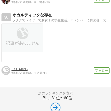
週間IN:
2
週間OUT:
36
月間IN:
16
オカルティックな存在
30
ヲタクでレイヤーで腐女子の学生生活。アメンバーに購読者、大大大大募集です。いっぱい絡みましょう
1141095
週間IN:
2
週間OUT:
4
月間IN:
6
次のランキングを表示
「BL」
31位〜60位