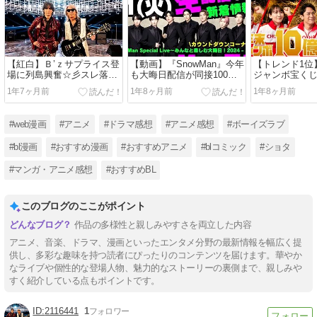
【紅白】Ｂ’ｚサプライス登
【動画】『SnowMan』今年
【トレンド1位】
場に列島興奮☆彡スレ落ち
も大晦日配信が同接100万
ジャンボ宝く
も笑
超え！！
果！！
1年7ヶ月前
1年8ヶ月前
1年8ヶ月前
#web漫画
#アニメ
#ドラマ感想
#アニメ感想
#ボーイズラブ
#bl漫画
#おすすめ漫画
#おすすめアニメ
#blコミック
#ショタ
#マンガ・アニメ感想
#おすすめBL
このブログのここがポイント
作品の多様性と親しみやすさを両立した内容
アニメ、音楽、ドラマ、漫画といったエンタメ分野の最新情報を幅広く提
供し、多彩な趣味を持つ読者にぴったりのコンテンツを届けます。華やか
なライブや個性的な登場人物、魅力的なストーリーの裏側まで、親しみや
すく紹介している点もポイントです。
2116441
1