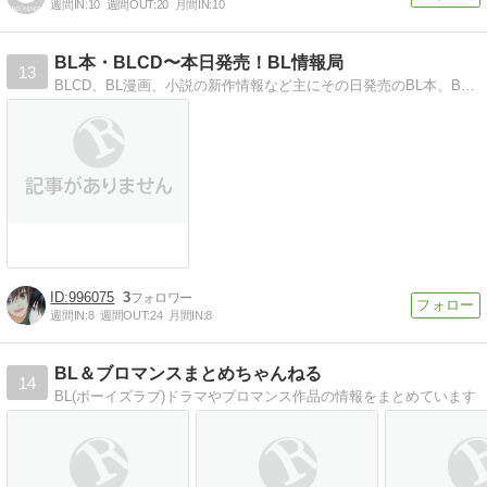
週間IN:
10
週間OUT:
20
月間IN:
10
BL本・BLCD〜本日発売！BL情報局
13
BLCD、BL漫画、小説の新作情報など主にその日発売のBL本、BLCDをピックアップしていきます。
996075
3
週間IN:
8
週間OUT:
24
月間IN:
8
BL＆ブロマンスまとめちゃんねる
14
BL(ボーイズラブ)ドラマやブロマンス作品の情報をまとめています