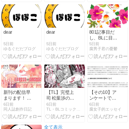
てみた【目標
10倍】
dear
dear
801記事目だ
し、BLに目覚
めたきっかけ
5日前
5日前
5日前
ゆるぐだだブログ
ゆるぐだだブログ
腐男子君の憂鬱
でも話そう！
新刊の配信早
【TL】完璧上
【その10】ア
まります！ エ
司 松葉渉の嫉
ンケートでい
アブーとか
妬が止まらん
ただいた回答
6日前
6日前
6日前
同人誌創作日記
TL・BLコミック図書館
腐女子的エッセイ
独占溺愛
を踏まえ、
「再◯◯特
集」しちゃう
回＼＼\\٩( 'ω'
全て表示