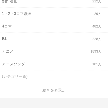
創作漫画
212
1・2・3コマ漫画
29
4コマ
482
BL
228
アニメ
1893
アニメソング
101
(カテゴリ一覧)
続きを表示…