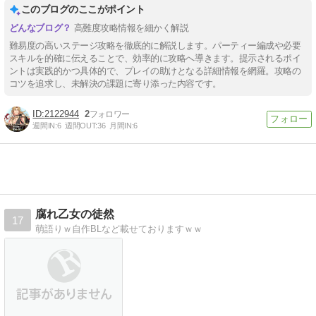
このブログのここがポイント
高難度攻略情報を細かく解説
難易度の高いステージ攻略を徹底的に解説します。パーティー編成や必要
スキルを的確に伝えることで、効率的に攻略へ導きます。提示されるポイ
ントは実践的かつ具体的で、プレイの助けとなる詳細情報を網羅。攻略の
コツを追求し、未解決の課題に寄り添った内容です。
2122944
2
週間IN:
6
週間OUT:
36
月間IN:
6
腐れ乙女の徒然
17
萌語りｗ自作BLなど載せておりますｗｗ