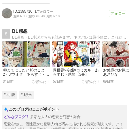
1395716
1
週間IN:
10
週間OUT:
40
月間IN:
10
BL感想
8
BL漫画・BL小説どちらも読みます。ネタバレは最小限に。これだけを気を付けて、気ままに感想を綴っていきます。
40までにしたい10のこと
異世界×令嬢×コミカル｜あ
お狐様のお気に
2・3/マミタ｜あらすじ・感
らすじ・感想【3冊】
あさひな
想
34日前
57日前
69日前
#bl小説
#bl漫画
このブログのここがポイント
多彩な大人の恋愛と幻想の融合
恋愛を軸に、個性豊かな登場人物と巧みに描かれる情景が魅力です。アイ