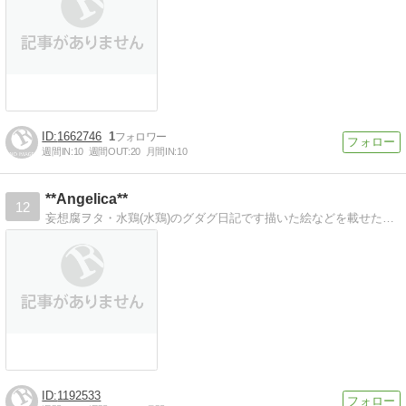
1662746
1
週間IN:
10
週間OUT:
20
月間IN:
10
**Angelica**
12
妄想腐ヲタ・水鶏(水鶏)のグダグ日記です描いた絵などを載せたり、ゲーム・漫画・小説などの感想を書いています！
1192533