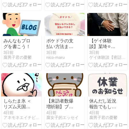
らに悪い男な
YOASOBIが来
天授が沼すぎ
てた！行けば
る！
よかったかも
みんなもブロ
ポケドラの支
【ゲイ体験
グを書こう！
払い方法まと
談】某埼⚪︎線
め！クレカな
の超満員電車
3日前
3日前
3日前
腐男子君の憂鬱
nico-maru
ゲイ体験談【密話文庫】
し・後払いは
「ハッテン車
できる？利用
両」で股間を
手順を徹底調
触られまくっ
査！
た話
しらたま氷 ＜
【来訪者数爆
休んだし近況
リズム天国ミ
増祈願】ブロ
報告でもしま
ラクルスター
グランキング
しょうか
4日前
4日前
4日前
アネモネエイチピーラボ
腐女子的エッセイ
腐男子君の憂鬱
ズ＞ [イラス
の登録カテゴ
ト]
リーを変更し