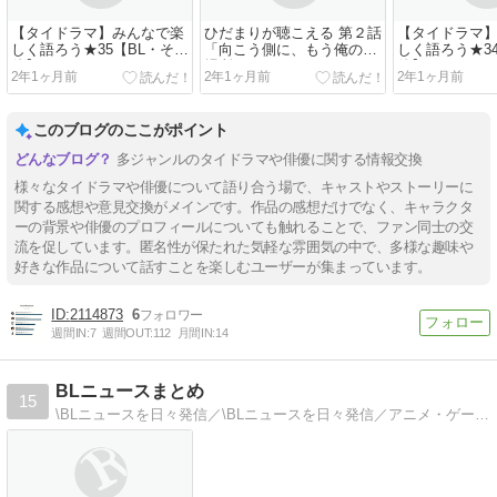
【タイドラマ】みんなで楽
ひだまりが聴こえる 第２話
【タイドラマ
しく語ろう★35【BL・その
「向こう側に、もう俺の居
しく語ろう★3
他】まとめその1
場所はない」スレまとめ
他】まとめその1
2年1ヶ月前
2年1ヶ月前
2年1ヶ月前
このブログのここがポイント
多ジャンルのタイドラマや俳優に関する情報交換
様々なタイドラマや俳優について語り合う場で、キャストやストーリーに
関する感想や意見交換がメインです。作品の感想だけでなく、キャラクタ
ーの背景や俳優のプロフィールについても触れることで、ファン同士の交
流を促しています。匿名性が保たれた気軽な雰囲気の中で、多様な趣味や
好きな作品について話すことを楽しむユーザーが集まっています。
2114873
6
週間IN:
7
週間OUT:
112
月間IN:
14
BLニュースまとめ
15
\BLニュースを日々発信／\BLニュースを日々発信／アニメ・ゲーム・コミックetc、あらゆる情報をご紹介！