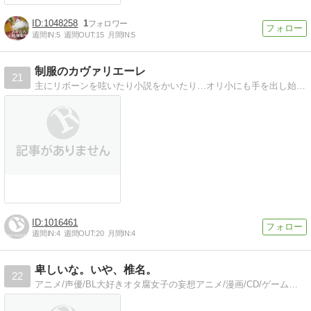
1048258
1
週間IN:
5
週間OUT:
15
月間IN:
5
制服のカヴァリエーレ
21
主にリボーンを呟いたり小説をかいたり…オリ小にも手を出し始めました、ドタバタな双子と愉快な仲間たちのお話です!
1016461
週間IN:
4
週間OUT:
20
月間IN:
4
卑しいな。いや、椎名。
22
アニメ/声優/BL大好きオタ腐女子の妄想アニメ/漫画/CD/ゲームの感想をぼちぼち。BL要素多め(15歳以上推奨)