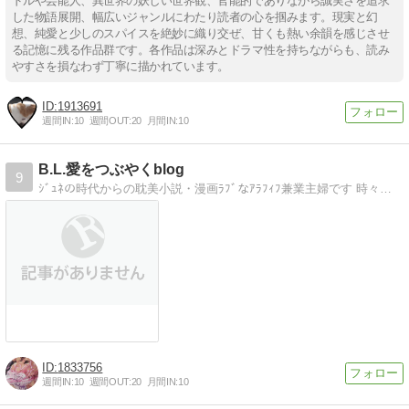
ドルや芸能人、異世界の妖しい世界観、官能的でありながら誠実さを追求
した物語展開、幅広いジャンルにわたり読者の心を掴みます。現実と幻
想、純愛と少しのスパイスを絶妙に織り交ぜ、甘くも熱い余韻を感じさせ
る記憶に残る作品群です。各作品は深みとドラマ性を持ちながらも、読み
やすさを損なわず丁寧に描かれています。
1913691
週間IN:
10
週間OUT:
20
月間IN:
10
B.L.愛をつぶやくblog
9
ｼﾞｭﾈの時代からの耽美小説・漫画ﾗﾌﾞなｱﾗﾌｨﾌ兼業主婦です 時々、別blogでBLｶﾃを書くも読まれず；；別blog作ってみました
1833756
週間IN:
10
週間OUT:
20
月間IN:
10