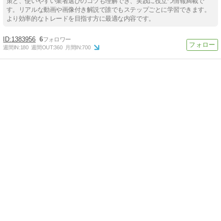
策と、使いやすい業者選びのコツも理解でき、実践に役立つ情報満載で
す。リアルな動画や画像付き解説で誰でもステップごとに学習できます。
より効率的なトレードを目指す方に最適な内容です。
1383956
6
週間IN:
180
週間OUT:
360
月間IN:
700