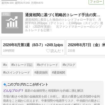
週間IN:
200
週間OUT:
240
月間IN:
870
19
通貨相関に基づく戦略的トレード手法の実践LOG
通貨相関に着目した独自のトレンドフォロー手法で、月
間平均3,283pips（デイトレ）・2,048pips（スイング）達
成！（2025年実績） 元ファンドマネージャーのシンプ
ルトレードを公開！
2026年8月第1週（8/3-7）+249.1pips
2026年8月7日（金
16時間前
2日前
#fx
#fxトレード日記
#fxデイトレード
#fxブログ
#fxスイングトレード
#通貨強弱
#通貨相関
このブログのここがポイント
最新の金融情勢と相場動向を的確に掴む解説
市場の動きや各国の金融政策を鋭く分析し、週次の重要な経済指標や金利
発表をこと細かに伝えます。中東情勢や地政学リスク、中央銀行の動きに
焦点を当てつつ、相関関係やトレンドをわかりやすく解説しており、投資