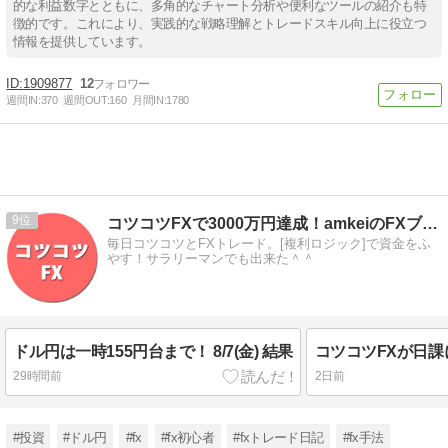
的な利益数字とともに、多角的なチャート分析や便利なツールの紹介も特
徴的です。これにより、実践的な戦略理解とトレードスキル向上に役立つ
情報を提供しています。
1909877
12
週間IN:
370
週間OUT:
160
月間IN:
1780
9
コツコツFXで3000万円達成！amkeiのFXブログ！
毎日コツコツとFXトレード。[複利ロジック]で資金をふ
やす！サラリーマンでも出来た＾＾
ドル円は一時155円台まで！ 8/7(金) 結果
29時間前
2日前
#投資
#ドル円
#fx
#fx初心者
#fxトレード日記
#fx手法