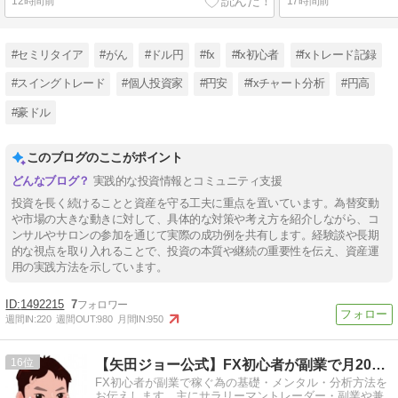
12時間前
17時間前
#セミリタイア
#がん
#ドル円
#fx
#fx初心者
#fxトレード記録
#スイングトレード
#個人投資家
#円安
#fxチャート分析
#円高
#豪ドル
このブログのここがポイント
実践的な投資情報とコミュニティ支援
投資を長く続けることと資産を守る工夫に重点を置いています。為替変動
や市場の大きな動きに対して、具体的な対策や考え方を紹介しながら、コ
ンサルやサロンの参加を通じて実際の成功例を共有します。経験談や長期
的な視点を取り入れることで、投資の本質や継続の重要性を伝え、資産運
用の実践方法を示しています。
1492215
7
週間IN:
220
週間OUT:
980
月間IN:
950
16
【矢田ジョー公式】FX初心者が副業で月20万円を稼ぐ方法
FX初心者が副業で稼ぐ為の基礎・メンタル・分析方法を
お伝えします。主にサラリーマントレーダー・副業や兼