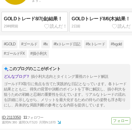
ます。
GOLDトレード8/7(金)結果！
GOLDトレード8/6(木)結果！
29時間前
2日前
#GOLD
#ゴールド
#fx
#fxトレード日記
#fxトレード
#fxgold
#ゴールドFX
#損小利大
このブログのここがポイント
損小利大志向とタイミング重視のトレード解説
ゴールドFX取引に焦点を当てた実践的な日記となっています。各トレード
結果とともに、得失の背景や決断のポイントを丁寧に解説し、損小利大を
狙うための戦略と忍耐の重要性を伝えています。リアルなトレードの流れ
を詳細に示しながら、メリットを最大化するための待ちの姿勢も浮き彫り
にし、具体的な局面判断の参考となる内容を提供しています。
2113350
11
週間IN:
380
週間OUT:
520
月間IN:
1870