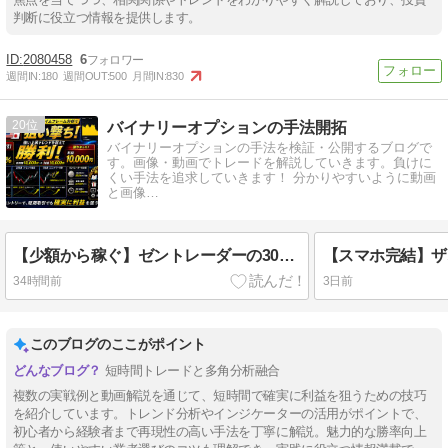
判断に役立つ情報を提供します。
2080458
6
週間IN:
180
週間OUT:
500
月間IN:
830
20
バイナリーオプションの手法開拓
バイナリーオプションの手法を検証・公開するブログで
す。画像・動画でトレードを解説していきます。負けに
くい手法を追求していきます！ 分かりやすいように動画
と画像…
【少額から稼ぐ】ゼントレーダーの30秒取引で勝率アップ！マルチタイムフレーム分析のコツ大公開
34時間前
3日前
このブログのここがポイント
短時間トレードと多角分析融合
複数の実戦例と動画解説を通じて、短時間で確実に利益を狙うための技巧
を紹介しています。トレンド分析やインジケーターの活用がポイントで、
初心者から経験者まで再現性の高い手法を丁寧に解説。魅力的な勝率向上