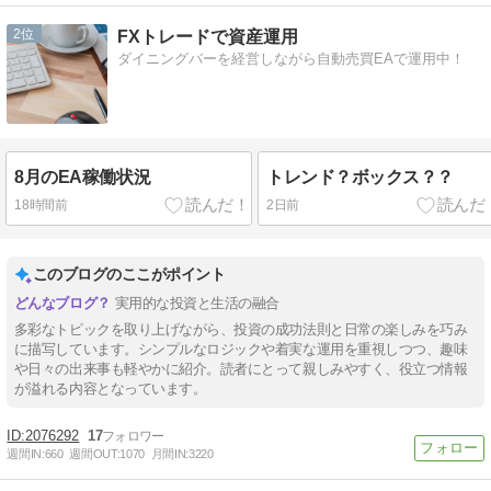
2
FXトレードで資産運用
ダイニングバーを経営しながら自動売買EAで運用中！
8月のEA稼働状況
トレンド？ボックス？？
18時間前
2日前
このブログのここがポイント
実用的な投資と生活の融合
多彩なトピックを取り上げながら、投資の成功法則と日常の楽しみを巧み
に描写しています。シンプルなロジックや着実な運用を重視しつつ、趣味
や日々の出来事も軽やかに紹介。読者にとって親しみやすく、役立つ情報
が溢れる内容となっています。
2076292
17
週間IN:
660
週間OUT:
1070
月間IN:
3220