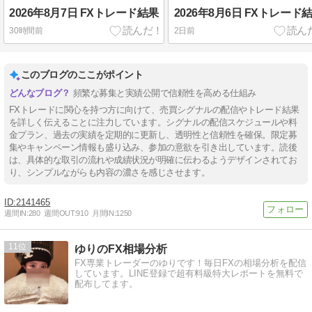
2026年8月7日 FXトレード結果
2026年8月6日 FXトレード
30時間前
2日前
このブログのここがポイント
頻繁な募集と実績公開で信頼性を高める仕組み
FXトレードに関心を持つ方に向けて、売買シグナルの配信やトレード結果
を詳しく伝えることに注力しています。シグナルの配信スケジュールや料
金プラン、過去の実績を定期的に更新し、透明性と信頼性を確保。限定募
集やキャンペーン情報も盛り込み、参加の意欲を引き出しています。読後
は、具体的な取引の流れや成績状況が明確に伝わるようデザインされてお
り、シンプルながらも内容の濃さを感じさせます。
2141465
週間IN:
280
週間OUT:
910
月間IN:
1250
11
ゆりのFX相場分析
FX専業トレーダーのゆりです！毎日FXの相場分析を配信
しています。LINE登録で超有料級特大レポートを無料で
配布してます。