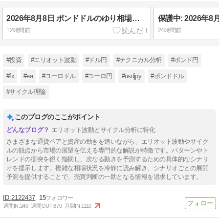
2026年8月8日 ポンドドルのゆり相場分析🌟
12時間前
24時間前
#投資
#エリオット波動
#ドル円
#テクニカル分析
#ポンド円
#fx
#ea
#ユーロドル
#ユーロ円
#usdjpy
#ポンドドル
#サイクル理論
このブログのここがポイント
エリオット波動とサイクル分析に特化
さまざまな通貨ペアと資産の動きを追いながら、エリオット波動やサイク
ルの観点から市場の展望を伝える専門的な解説が特徴です。パターンやト
レンドの衝突を鋭く指摘し、次なる動きを予測するための具体的なシナリ
オを提示します。複雑な相場状況を冷静に読み解き、シナリオごとの展開
予測を提供することで、売買判断の一助となる情報を追求しています。
2122437
15
週間IN:
240
週間OUT:
870
月間IN:
1110