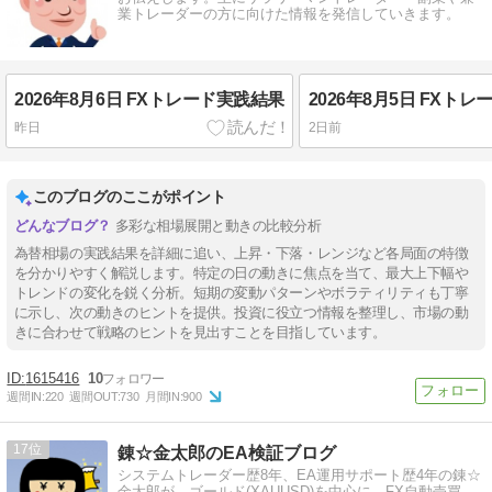
業トレーダーの方に向けた情報を発信していきます。
2026年8月6日 FXトレード実践結果
2026年8月5日 FXト
昨日
2日前
このブログのここがポイント
多彩な相場展開と動きの比較分析
為替相場の実践結果を詳細に追い、上昇・下落・レンジなど各局面の特徴
を分かりやすく解説します。特定の日の動きに焦点を当て、最大上下幅や
トレンドの変化を鋭く分析。短期の変動パターンやボラティリティも丁寧
に示し、次の動きのヒントを提供。投資に役立つ情報を整理し、市場の動
きに合わせて戦略のヒントを見出すことを目指しています。
1615416
10
週間IN:
220
週間OUT:
730
月間IN:
900
17
錬☆金太郎のEA検証ブログ
システムトレーダー歴8年、EA運用サポート歴4年の錬☆
金太郎が、ゴールド(XAUUSD)を中心に、FX自動売買