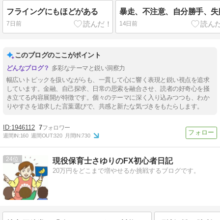
フライングにもほどがある
暴走、不注意、自分勝手、失
7日前
14日前
このブログのここがポイント
多彩なテーマと鋭い洞察力
幅広いトピックを扱いながらも、一貫して心に響く表現と鋭い視点を追求
しています。金融、自己探求、日常の思索を融合させ、読者の好奇心を掻
き立てる内容展開が特徴です。個々のテーマに深く入り込みつつも、わか
りやすさを追求した言葉選びで、共感と新たな気づきをもたらします。
1946112
7
週間IN:
160
週間OUT:
320
月間IN:
730
24
現役保育士さゆりのFX初心者日記
20万円をどこまで増やせるか挑戦するブログです。