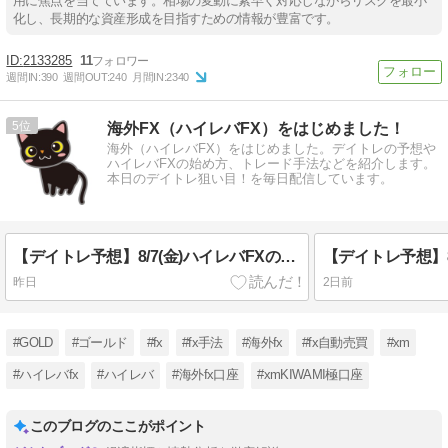
用に焦点を当てています。相場の変動に素早く対応しながらリスクを最小
化し、長期的な資産形成を目指すための情報が豊富です。
2133285
11
週間IN:
390
週間OUT:
240
月間IN:
2340
5
海外FX（ハイレバFX）をはじめました！
海外（ハイレバFX）をはじめました。デイトレの予想や
ハイレバFXの始め方、トレード手法などを紹介します。
本日のデイトレ狙い目！を毎日配信しています。
【デイトレ予想】8/7(金)ハイレバFXの狙い目！
昨日
2日前
#GOLD
#ゴールド
#fx
#fx手法
#海外fx
#fx自動売買
#xm
#ハイレバfx
#ハイレバ
#海外fx口座
#xmKIWAMI極口座
このブログのここがポイント