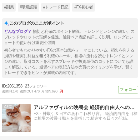
#副業
#環境認識
#トレード日記
#FX初心者
このブログのここがポイント
損切と利確のポイント解説、トレンドとレンジの違い、ス
プレッドやロットの理解を促進、通貨ペア表記も詳しく説明、ロングとシ
ョートの使い分け重要性強調
初心者でもわかりやすいFXの基本知識をテーマにしている。損失を抑える
損切や確実に利益を狙う利確のルール、相場の流れを読むトレンドとレン
ジの違い、取引コストを示すスプレッドや投資単位のロットについても詳
しく解説している。通貨ペアの表記方法や売買のタイミングを学び、賢く
トレードできるヒントが満載の内容です。
2061358
23
週間IN:
170
週間OUT:
470
月間IN:
690
23
アルファヴィルの晩餐会 経済的自由人への道 Seaso…
FX・株取引＆日常のあれこれ独り言。 経済的自由を目標
に相場の波乗り職人を目指して精進する日々の記録。