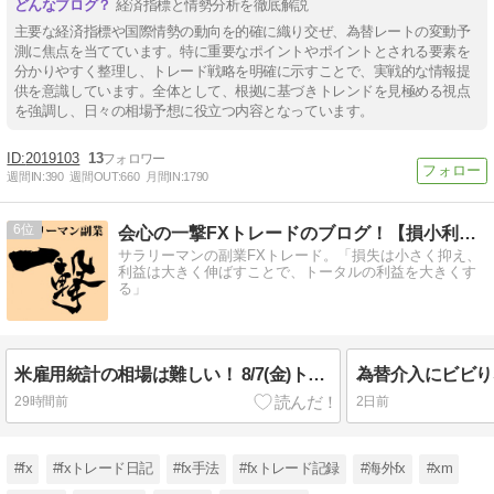
経済指標と情勢分析を徹底解説
主要な経済指標や国際情勢の動向を的確に織り交ぜ、為替レートの変動予
測に焦点を当てています。特に重要なポイントやポイントとされる要素を
分かりやすく整理し、トレード戦略を明確に示すことで、実戦的な情報提
供を意識しています。全体として、根拠に基づきトレンドを見極める視点
を強調し、日々の相場予想に役立つ内容となっています。
2019103
13
週間IN:
390
週間OUT:
660
月間IN:
1790
6
会心の一撃FXトレードのブログ！【損小利大】
サラリーマンの副業FXトレード。「損失は小さく抑え、
利益は大きく伸ばすことで、トータルの利益を大きくす
る」
米雇用統計の相場は難しい！ 8/7(金)トレード結果
29時間前
2日前
#fx
#fxトレード日記
#fx手法
#fxトレード記録
#海外fx
#xm