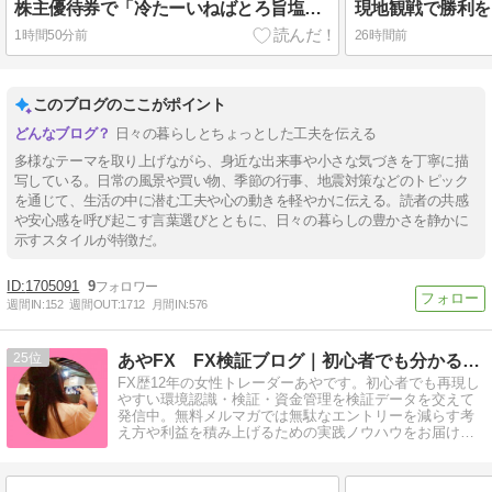
株主優待券で「冷たーいねばとろ旨塩うどん」を食べてきた
現地観戦で勝利を
1時間50分前
26時間前
このブログのここがポイント
日々の暮らしとちょっとした工夫を伝える
多様なテーマを取り上げながら、身近な出来事や小さな気づきを丁寧に描
写している。日常の風景や買い物、季節の行事、地震対策などのトピック
を通じて、生活の中に潜む工夫や心の動きを軽やかに伝える。読者の共感
や安心感を呼び起こす言葉選びとともに、日々の暮らしの豊かさを静かに
示すスタイルが特徴だ。
1705091
9
週間IN:
152
週間OUT:
1712
月間IN:
576
25
あやFX FX検証ブログ｜初心者でも分かる環境認識と検証
FX歴12年の女性トレーダーあやです。初心者でも再現し
やすい環境認識・検証・資金管理を検証データを交えて
発信中。無料メルマガでは無駄なエントリーを減らす考
え方や利益を積み上げるための実践ノウハウをお届け
（ブログ内に募集リンク有り）