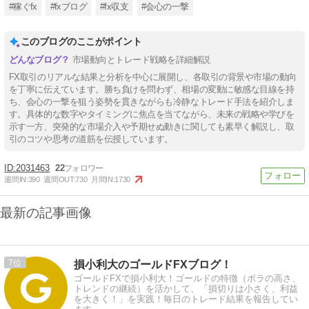
#稼ぐfx
#fxブログ
#fx収支
#会心の一撃
このブログのここがポイント
市場動向とトレード戦略を詳細解説
FX取引のリアルな結果と分析を中心に展開し、各取引の背景や市場の動向
を丁寧に伝えています。勝ち負けを問わず、相場の変動に敏感な目線を持
ち、会心の一撃を狙う姿勢を貫きながらも冷静なトレード手法を紹介しま
す。具体的な数字やタイミングに焦点を当てながら、未来の戦略や学びを
示す一方、突発的な市場介入や予期せぬ動きに関しても素早く解説し、取
引のコツや思考の道筋を伝授しています。
2031463
22
週間IN:
390
週間OUT:
730
月間IN:
1730
最新の記事画像
7
損小利大のゴールドFXブログ！
ゴールドFXで損小利大！ゴールドの特徴（ボラの高さ、
トレンドの継続）を活かして、「損切りは小さく、利益
を大きく！」を実践！毎日のトレード結果を報告してい