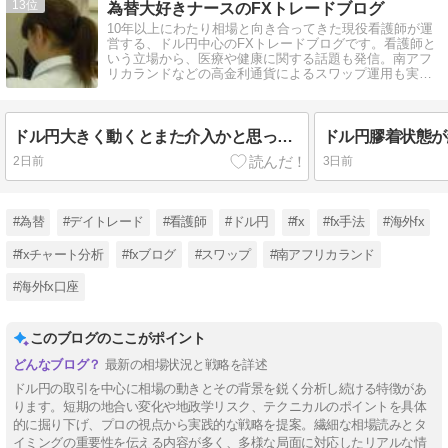
13
為替大好きナースのFXトレードブログ
10年以上にわたり相場と向き合ってきた現役看護師が運
営する、ドル円中心のFXトレードブログです。看護師と
いう立場から、医療や健康に関する話題も発信。南アフ
リカランドなどの高金利通貨によるスワップ運用も実践
中。NISAもやってます。
ドル円大きく動くとまた介入かと思ってしまうのです
ドル円膠着状態が
2日前
3日前
#為替
#デイトレード
#看護師
#ドル円
#fx
#fx手法
#海外fx
#fxチャート分析
#fxブログ
#スワップ
#南アフリカランド
#海外fx口座
このブログのここがポイント
最新の相場状況と戦略を詳述
ドル円の取引を中心に相場の動きとその背景を鋭く分析し続ける特徴があ
ります。短期の地合い変化や地政学リスク、テクニカルのポイントを具体
的に掘り下げ、プロの視点から実践的な戦略を提案。繊細な相場読みとタ
イミングの重要性を伝える内容が多く、多様な局面に対応したリアルな情