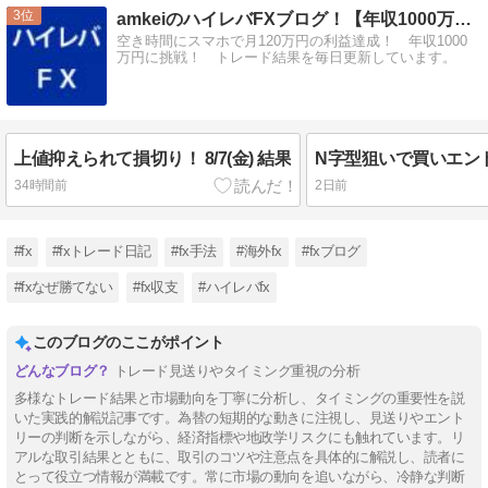
3
amkeiのハイレバFXブログ！【年収1000万円に挑戦！】
空き時間にスマホで月120万円の利益達成！ 年収1000
万円に挑戦！ トレード結果を毎日更新しています。
上値抑えられて損切り！ 8/7(金) 結果
34時間前
2日前
#fx
#fxトレード日記
#fx手法
#海外fx
#fxブログ
#fxなぜ勝てない
#fx収支
#ハイレバfx
このブログのここがポイント
トレード見送りやタイミング重視の分析
多様なトレード結果と市場動向を丁寧に分析し、タイミングの重要性を説
いた実践的解説記事です。為替の短期的な動きに注視し、見送りやエント
リーの判断を示しながら、経済指標や地政学リスクにも触れています。リ
アルな取引結果とともに、取引のコツや注意点を具体的に解説し、読者に
とって役立つ情報が満載です。常に市場の動向を追いながら、冷静な判断