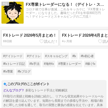
8
FX専業トレーダーになる！（デイトレ・スキャルの二刀流）
コロナ禍で仕事が激減…これをキッカケに「FX専業トレ
ーダー」になりました。趣味だったFXを年収800万円
へ！デイトレードとスキャルピングの二刀流！
FXトレード 2026年5月まとめ！
FXトレード 2026年4月ま
69日前
4ヶ月前
#デイトレード
#デイトレ
#スキャルピング
#fx
#fx初心者
#fxトレード日記
#fx手法
#海外fx
#専業トレーダー
#稼ぐfx
#fx専業
#fxブログ
このブログのここがポイント
多彩なトレード手法と戦略解説
FX取引の実績と戦略を詳細に紹介し、リアルな収支結果やトレードルール
の解説を盛り込んでいます。短期から長期までの多様な手法や、相場の動
きに即した分析を通して、取引の実態と勝負の感覚を伝えています。具体