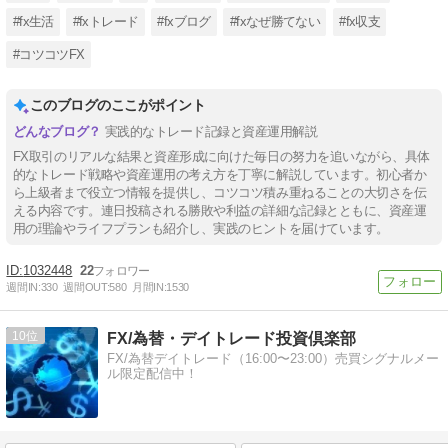
#fx生活
#fxトレード
#fxブログ
#fxなぜ勝てない
#fx収支
#コツコツFX
このブログのここがポイント
実践的なトレード記録と資産運用解説
FX取引のリアルな結果と資産形成に向けた毎日の努力を追いながら、具体
的なトレード戦略や資産運用の考え方を丁寧に解説しています。初心者か
ら上級者まで役立つ情報を提供し、コツコツ積み重ねることの大切さを伝
える内容です。連日投稿される勝敗や利益の詳細な記録とともに、資産運
用の理論やライフプランも紹介し、実践のヒントを届けています。
1032448
22
週間IN:
330
週間OUT:
580
月間IN:
1530
10
FX/為替・デイトレード投資倶楽部
FX/為替デイトレード（16:00〜23:00）売買シグナルメー
ル限定配信中！