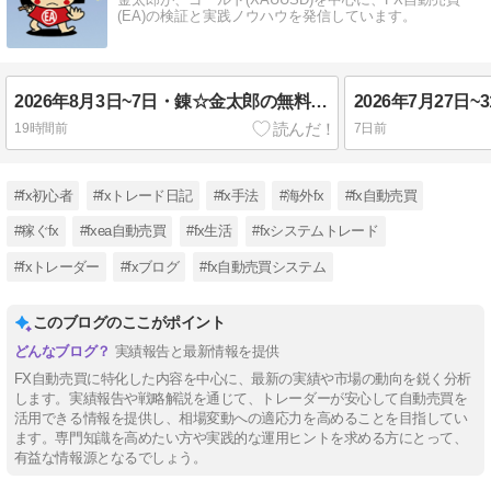
(EA)の検証と実践ノウハウを発信しています。
2026年8月3日~7日・錬☆金太郎の無料配布EA実績報告・FX自動売買
19時間前
7日前
#fx初心者
#fxトレード日記
#fx手法
#海外fx
#fx自動売買
#稼ぐfx
#fxea自動売買
#fx生活
#fxシステムトレード
#fxトレーダー
#fxブログ
#fx自動売買システム
このブログのここがポイント
実績報告と最新情報を提供
FX自動売買に特化した内容を中心に、最新の実績や市場の動向を鋭く分析
します。実績報告や戦略解説を通じて、トレーダーが安心して自動売買を
活用できる情報を提供し、相場変動への適応力を高めることを目指してい
ます。専門知識を高めたい方や実践的な運用ヒントを求める方にとって、
有益な情報源となるでしょう。