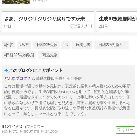
さあ、ジリジリジリジリ戻りですが未だ円高の流れは変わらなさそうです！生成AIでガンガン稼ごう！
昨日
2日前
#投資
#為替
#日経225先物
#fx
#fx初心者
#日経225先物ミニ
#日経225先物取引
#商品先物
このブログのここがポイント
AI連動の即時売買サイン発信
これは相場の騙しや動きを見抜き、安定的に勝利を積み重ねるための革新
的な投資手法です。生成AI搭載のwinspecを用いて、短期的な騰落を的確に
把握し、最適なタイミングでのエントリーと手仕舞いを導き出します。常
に動きの激しいザラ場でも騙しを見抜き、着実に資産を増やす道しるべと
なる仕組みです。長期的な損失取り返しや平穏な利益獲得を目指す投資家
にとって、頼もしいツールとなることでしょう。
2124910
7
週間IN:
672
週間OUT:
978
月間IN:
3000