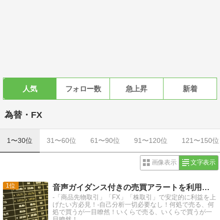
人気
フォロー数
急上昇
新着
為替・FX
1〜30位
31〜60位
61〜90位
91〜120位
121〜150位
画像表示
文字表示
1
音声ガイダンス付きの売買アラートを利用して楽々トレード！
-「商品先物取引」「FX」「株取引」で安定的に利益を上
げたい方必見！-自己分析一切必要なし！何処で売る、何
処で買うが一目瞭然！いくらで売る、いくらで買うが一
目瞭然！