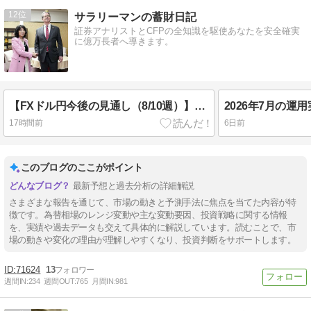
12
サラリーマンの蓄財日記
証券アナリストとCFPの全知識を駆使あなたを安全確実
に億万長者へ導きます。
【FXドル円今後の見通し（8/10週）】利上げ観測と中東情勢がカギ！予想レンジは・・
2026年7月の運
17時間前
6日前
このブログのここがポイント
最新予想と過去分析の詳細解説
さまざまな報告を通じて、市場の動きと予測手法に焦点を当てた内容が特
徴です。為替相場のレンジ変動や主な変動要因、投資戦略に関する情報
を、実績や過去データも交えて具体的に解説しています。読むことで、市
場の動きや変化の理由が理解しやすくなり、投資判断をサポートします。
71624
13
週間IN:
234
週間OUT:
765
月間IN:
981