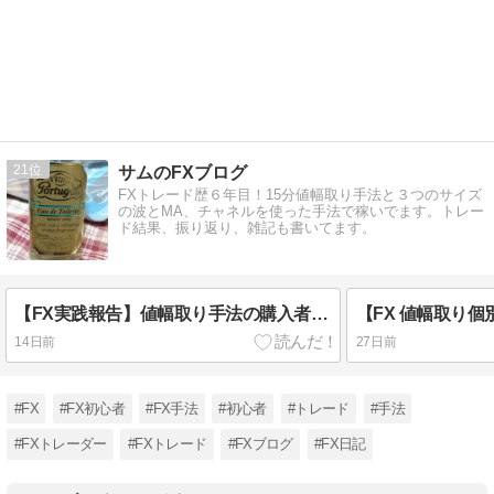
21
サムのFXブログ
FXトレード歴６年目！15分値幅取り手法と３つのサイズ
の波とMA、チャネルを使った手法で稼いでます。トレー
ド結果、振り返り、雑記も書いてます。
【FX実践報告】値幅取り手法の購入者から６月の結果報告！月間+1200pipsを達成したリアルな軌跡
【FX 値幅取り個
14日前
27日前
#FX
#FX初心者
#FX手法
#初心者
#トレード
#手法
#FXトレーダー
#FXトレード
#FXブログ
#FX日記