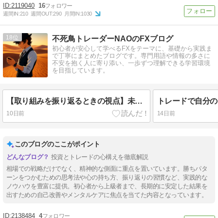
2119040
16
週間IN:
210
週間OUT:
290
月間IN:
1030
18
不死鳥トレーダーNAOのFXブログ
初心者が安心して学べるFXをテーマに、基礎から実践ま
で丁寧にまとめたブログです。専門用語や情報の多さに
不安を抱く人に寄り添い、一歩ずつ理解できる学習環境
を目指しています。
【取り組みを振り返るときの視点】未来を考える
10日前
14日前
このブログのここがポイント
投資とトレードの心構えを徹底解説
相場での戦略だけでなく、精神的な側面に重点を置いています。勝ちパタ
ーンをつかむための思考法や心の持ち方、振り返りの習慣など、実践的な
ノウハウを豊富に提供。初心者から上級者まで、長期的に安定した結果を
出すための自己改善やメンタルケアに焦点を当てた内容となっています。
2138484
4