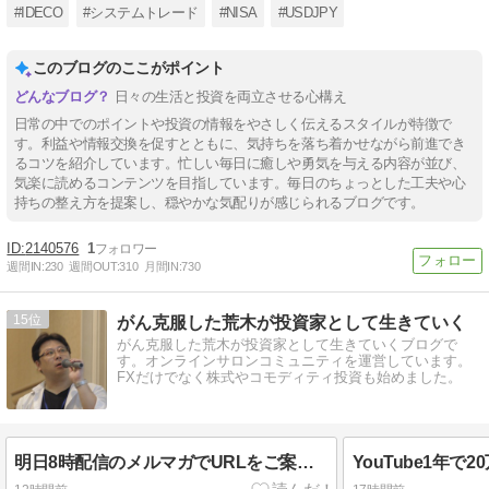
#IDECO
#システムトレード
#NISA
#USDJPY
このブログのここがポイント
日々の生活と投資を両立させる心構え
日常の中でのポイントや投資の情報をやさしく伝えるスタイルが特徴で
す。利益や情報交換を促すとともに、気持ちを落ち着かせながら前進でき
るコツを紹介しています。忙しい毎日に癒しや勇気を与える内容が並び、
気楽に読めるコンテンツを目指しています。毎日のちょっとした工夫や心
持ちの整え方を提案し、穏やかな気配りが感じられるブログです。
2140576
1
週間IN:
230
週間OUT:
310
月間IN:
730
15
がん克服した荒木が投資家として生きていく
がん克服した荒木が投資家として生きていくブログで
す。オンラインサロンコミュニティを運営しています。
FXだけでなく株式やコモディティ投資も始めました。
明日8時配信のメルマガでURLをご案内します。