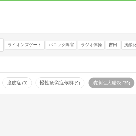
検索
ライオンズゲート
パニック障害
ラジオ体操
吉田
抗酸
強皮症
慢性疲労症候群
潰瘍性大腸炎
0
9
35