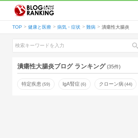
TOP
健康と医療
病気・症状
難病
潰瘍性大腸炎
潰瘍性大腸炎ブログ ランキング
(35件)
特定疾患
IgA腎症
クローン病
59
6
44