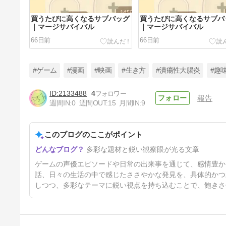
買うたびに高くなるサブバッグ
買うたびに高くなるサブバ
｜マージサバイバル
｜マージサバイバル
66日前
66日前
#ゲーム
#漫画
#映画
#生き方
#潰瘍性大腸炎
#趣
2133488
4
報告
週間IN:
0
週間OUT:
15
月間IN:
9
ゆるく遊んでいたらボスになっ
ていました｜ジョジョ【オラド
ラ】
このブログのここがポイント
71日前
多彩な題材と鋭い観察眼が光る文章
ゲームの声優エピソードや日常の出来事を通じて、感情豊か
話、日々の生活の中で感じたささやかな発見を、具体的かつ
しつつ、多彩なテーマに鋭い視点を持ち込むことで、飽きさ