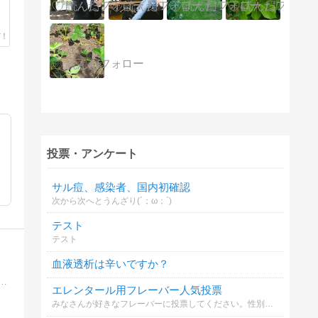
と
投票・アンケート
サル痘、感染者、国内初確認
次から次へとうんざり(´；ω；`)
テスト
テスト
血液透析は辛いですか？
分で完治する治療を行い。家族や知り合いも「 医業会 」の危険な対処療法の処置からサバイバルして、「寝たきり老後」から離脱をめざす。
エレンタール用フレーバー人気投票
みなさんが好きなフレーバーに投票してください。性別、年齢、地域は選択不要です。宜しくお願いします。