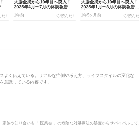
入！
大腸全摘から10年目へ突入！
大腸全摘から10年目へ突入！
告
2025年4月〜7月の体調報告
2025年1月〜3月の体調報告
近況まとめ
1年前
1年5ヶ月前
スよく伝えている。リアルな症例や考え方、ライフスタイルの変化な
を意識している内容です。
慢性疾患を民間療法を利用して自