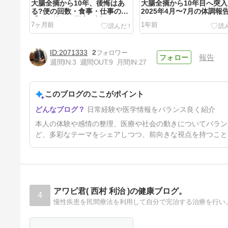
大腸全摘から10年、後悔はあ
大腸全摘から10年目へ突
る?便の回数・食事・仕事の
2025年4月〜7月の体調報
「その後」を正直に話します
7ヶ月前
1年前
【体験談】
2071333
2
報告
週間IN:
3
週間OUT:
9
月間IN:
27
このブログのここがポイント
ファットXコア施術から2週
日常経験や医学情報をバランス良く紹介
間！顎下スッキリ？変化の経過
レポート【写真付き】
1年6ヶ月前
本人の体験や感情の整理、医療や社会の動きについてバラン
ど、多彩なテーマをシェアしつつ、前向きな視点を持つこと
アワビ君( 西村 利治 )の健康ブログ。
4