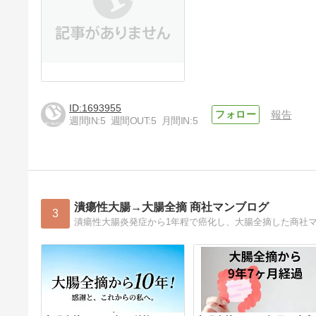
1693955
報告
週間IN:
5
週間OUT:
5
月間IN:
5
潰瘍性大腸→大腸全摘 商社マンブログ
3