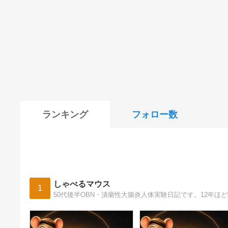
ランキング
フォロー数
しゃべるマウス
1
50代後半OBN・潰瘍性大腸炎人体実験日記です。12年ほ