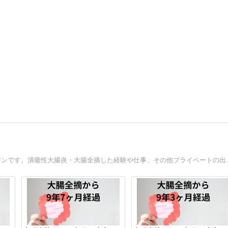
潰瘍性大腸炎発症から1年程で癌化し、大