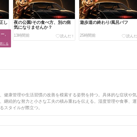
正し
夜の公園/その食べ方、別の病
遊歩道の終わり/風呂バフ
気になりませんか？
ー。

13時間前
25時間前
閉じる
、健康管理や生活習慣の改善を模索する姿勢を持つ。具体的な症状や気
、継続的な努力と小さな工夫の積み重ねを伝える。湿度管理や食事、運
るスタイルが際立つ。