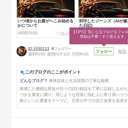
いつ頃からお腹がへこみ始める
封印したジーンズ（AIが修
かについて
た日記)
【TIPS】気になるブログをフォロ
1時間10分前
1時間40分前
登録は不要！すぐ使えます。
1930213
6
報告
週間IN:
60
週間OUT:
115
月間IN:
65
このブログのここがポイント
夜の測定値
身体症状と生活習慣の丁寧な観察
34時間前
体感した微細な変化や日々の試行錯誤を丁寧に記録しながら
づきを素直に綴り、同じような症状に悩む人に寄り添いつつ
動といった要素をテーマに、日常の中での自己改善を追求す