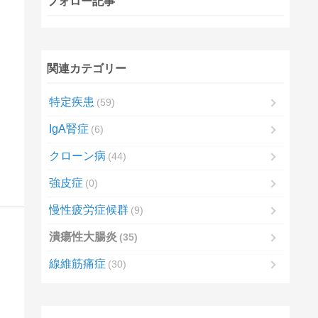
フォロー記事
関連カテゴリー
特定疾患
59
IgA腎症
6
クローン病
44
強皮症
0
慢性疲労症候群
9
潰瘍性大腸炎
35
線維筋痛症
30