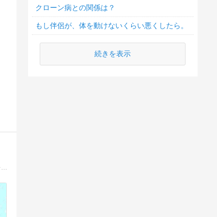
クローン病との関係は？
もし伴侶が、体を動けないくらい悪くしたら。
続きを表示
潰瘍性大腸炎の闘病記を中心に、過去の出来事を丁寧に記録しています。今は体調も落ち着き、ゲームや漫画、映画など、好きなことを楽しむ日々も少しずつ書いています。病気があった日々も、今の生活も、自分の言葉で大切に残していきたいと思っています。