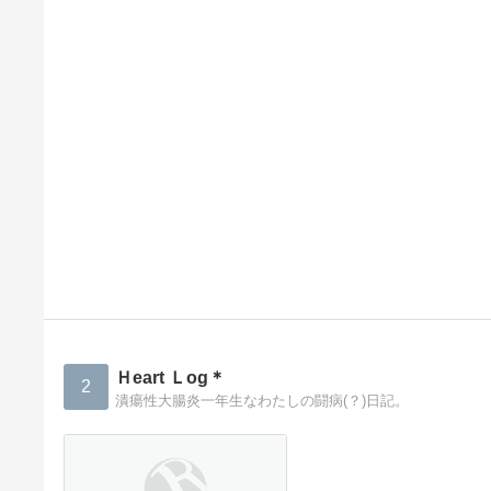
Ｈeart Ｌog＊
2
潰瘍性大腸炎一年生なわたしの闘病(？)日記。